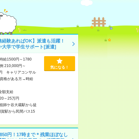
務経験あればOK】派遣も活躍！
か大学で学生サポート[派遣]
時給1500円～1780
 210,000円～
気になる！
00円 キャリアコンサル
資格がある方→時給
全額支給
20～25万円
祖師ケ谷大蔵駅から徒
用賀駅から民間バス15
850円！17時まで＊残業ほぼなし