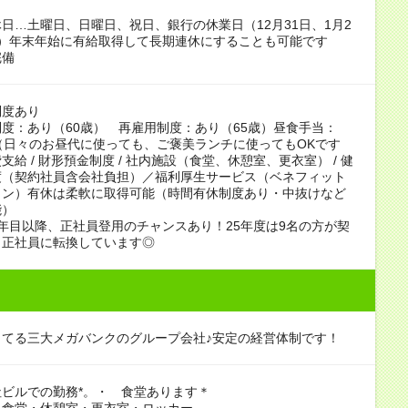
日…土曜日、日曜日、祝日、銀行の休業日（12月31日、1月2
日）年末年始に有給取得して長期連休にすることも可能です
完備
制度あり
度：あり（60歳） 再雇用制度：あり（65歳）昼食手当：
0円（日々のお昼代に使っても、ご褒美ランチに使ってもOKです
支給 / 財形預金制度 / 社内施設（食堂、休憩室、更衣室） / 健
度（契約社員含会社負担）／福利厚生サービス（ベネフィット
ョン）有休は柔軟に取得可能（時間有休制度あり・中抜けなど
能）
年目以降、正社員登用のチャンスあり！25年度は9名の方が契
ら正社員に転換しています◎
ってる三大メガバンクのグループ会社♪安定の経営体制です！
ビルでの勤務*。・ 食堂あります＊
：食堂・休憩室・更衣室・ロッカー