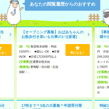
あなたの閲覧履歴からのおすすめ
当
【オープニング募集】おばあちゃんの
【事
]
お散歩付き添いも仕事の1つ[派遣]
穏や
[給 与]
無資格未経験：時給
[給 与]
1500円～ ■週払いOK ■扶養
円 月収例
なる！
気になる！
内OK ■日収1万2000円以上
249,2
[交通費]
交通費全額支給
タントの
[勤務地]
巣鴨駅
/
目白駅
/
北池
1,780円
袋駅
/
…
[交通費]
[月収例]
[勤務地]
歩5分
/
分
5分
17時まで＊3名の大募集＊申請受付業
時給1