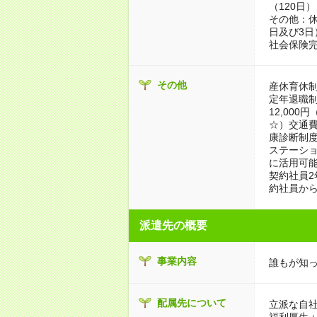
（120日）
その他：休
日及び3
社会保険
その他
産休育休
定年退職制
12,00
☆）交通費
康診断制
ステーシ
に活用可
契約社員2
約社員か
派遣先の概要
事業内容
誰もが知
配属先について
立派な自社
福利厚生