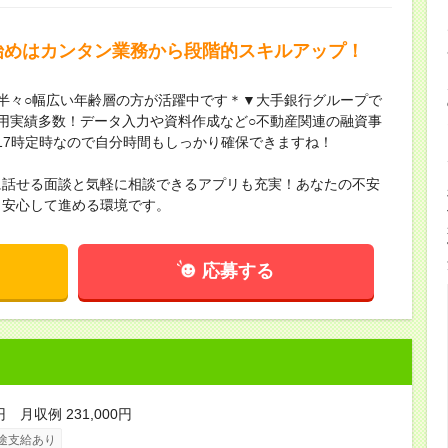
始めはカンタン業務から段階的スキルアップ！
半々○幅広い年齢層の方が活躍中です＊▼大手銀行グループで
用実績多数！データ入力や資料作成など○不動産関連の融資事
17時定時なので自分時間もしっかり確保できますね！
に話せる面談と気軽に相談できるアプリも充実！あなたの不安
も安心して進める環境です。
応募する
円 月収例 231,000円
途支給あり