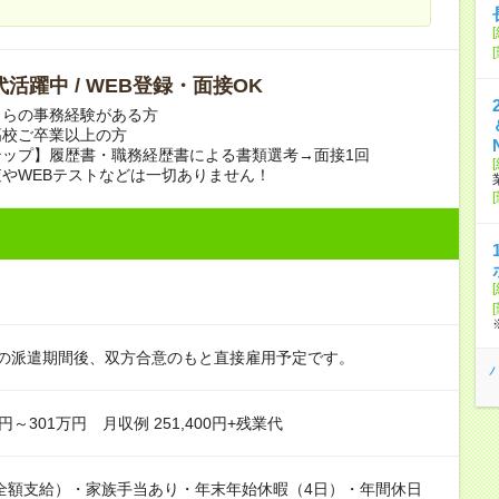
0代活躍中 / WEB登録・面接OK
しらの事務経験がある方
高校ご卒業以上の方
テップ】履歴書・職務経歴書による書類選考→面接1回
やWEBテストなどは一切ありません！
月の派遣期間後、双方合意のもと直接雇用予定です。
円～301万円 月収例 251,400円+残業代
全額支給）・家族手当あり・年末年始休暇（4日）・年間休日