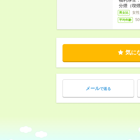
分煙（喫煙
女性
男女比
5
平均年齢
気に
メール
で送る