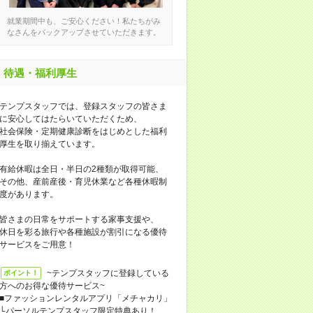
就業期間中も、ご安心ください！私たちがみ
なさんをバックアップさせていただきます。
待遇・福利厚生
テンプスタッフでは、登録スタッフの皆さま
に安心してはたらいていただくため、
社会保険・定期健康診断をはじめとした福利
厚生を取り揃えています。
有給休暇は全日・半日の2種類が取得可能、
その他、産前産後・育児休業など各種休暇制
度があります。
皆さまの日常をサポートする家事支援や、
休日を彩る旅行や各種施設が割引になる優待
サービスをご用意！
~テンプスタッフに登録している
ポイント！
方へのお得な優待サービス~
■ファッションレンタルアプリ「メチャカリ」
└パーソルテンプスタッフ限定特典あり！