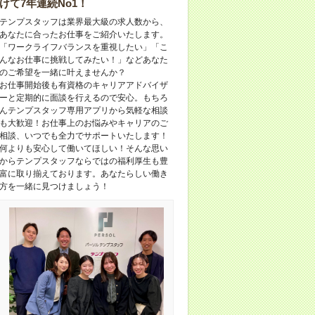
けて7年連続No1！
テンプスタッフは業界最大級の求人数から、
あなたに合ったお仕事をご紹介いたします。
「ワークライフバランスを重視したい」「こ
んなお仕事に挑戦してみたい！」などあなた
のご希望を一緒に叶えませんか？
お仕事開始後も有資格のキャリアアドバイザ
ーと定期的に面談を行えるので安心。もちろ
んテンプスタッフ専用アプリから気軽な相談
も大歓迎！お仕事上のお悩みやキャリアのご
相談、いつでも全力でサポートいたします！
何よりも安心して働いてほしい！そんな思い
からテンプスタッフならではの福利厚生も豊
富に取り揃えております。あなたらしい働き
方を一緒に見つけましょう！