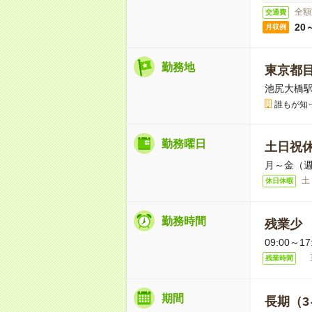
全額
交通費
20
月収例
勤務地
東京都
池尻大橋駅
誰もが知
勤務曜日
土日祝
月～金（週
土
休日休暇
勤務時間
残業少
09:00～
直
残業時間
期間
長期（3