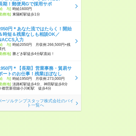
長期！郵便局Gで採用サポ
[給 与]
時給1600円
[勤務地]
東陽町駅徒歩1分
2050円＊あなた流ではたらく！開始
＆時短＆残業なしも相談OK／
NACCS入力
[給 与]
時給2050円 月収例 266,500円+残
業代
[勤務地]
勝どき駅徒歩4分駅直結！
1950円＊【長期】営業事務・貿易サ
ポートのお仕事！残業ほぼなし
[給 与]
時給1950円 月収例 273,000円
[勤務地]
淡路町駅徒歩4分、神田駅徒歩8分
※都営新宿線小川町駅 徒歩4分
パーソルテンプスタッフ株式会社のバイ
ト一覧へ