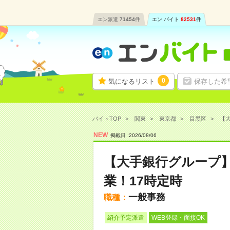
エン派遣
71454
件
エン バイト
82531
件
0
気になるリスト
保存した希
バイトTOP
関東
東京都
目黒区
【大
NEW
掲載日 :
2026
/
08
/
06
【大手銀行グループ
業！17時定時
一般事務
職種：
紹介予定派遣
WEB登録・面接OK