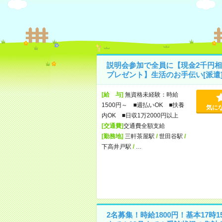
説明会参加で全員に【現金2千円相
プレゼント】生活のお手伝い[派遣
[給 与]
無資格未経験：時給
1500円～ ■週払いOK ■扶養
気に
内OK ■日収1万2000円以上
[交通費]
交通費全額支給
[勤務地]
三軒茶屋駅
/
世田谷駅
/
下高井戸駅
/
…
2名募集！時給1800円！基本17時1