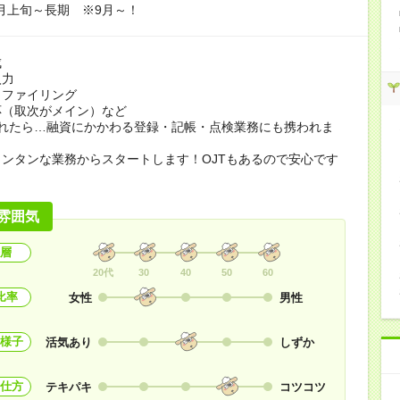
09月上旬～長期 ※9月～！
成
入力
、ファイリング
応（取次がメイン）など
慣れたら…融資にかかわる登録・記帳・点検業務にも携われま
ンタンな業務からスタートします！OJTもあるので安心です
雰囲気
層
20代
30
40
50
60
比率
女性
男性
様子
活気あり
しずか
仕方
テキパキ
コツコツ