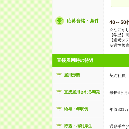
応募資格・条件
40～5
☆なにか
【学歴】
【選考ス
※適性検査
直接雇用時の待遇
雇用形態
契約社員
直接雇用される時期
最長6ヶ
給与・年収例
年収301万
待遇・福利厚生
通勤手当(