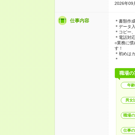
2026年
仕事内容
＊書類作
＊データ
＊コピー
＊電話対
○業務に
す！
＊初めはカ
＊
職場の
年齢
男女
職場の
仕事の