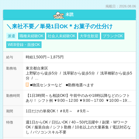
掲載日：2026.08.06
未読
＼来社不要／単発1日OK＊お菓子の仕分け
派遣
職種未経験OK
社会人未経験OK
大学生歓迎
ブランクOK
WEB登録・面接OK
時給1,500円～1,875円
給与
東京都台東区
勤務地
上野駅から徒歩5分
/
浅草駅から徒歩5分
/
浅草橋駅から徒歩5
分
/
…
■物流センターなど ■勤務地選べます
【1日3時間～も相談OK!】午前中のみや18時以降などのシフト
勤務時間
あり！ シフト例 ▼9:00～12:00 ▼9:00～17:00 ▼10:00～19:00
▼18:00～21:00
1日だけの単発OK！＃8月～ ＃9月～
期間
週1日からOK
/
日払いOK
/
40～50代活躍中
/
副業・Wワーク
特徴
OK
/
服装自由
/
シフト勤務
/
10名以上の大量募集
/
電話対応な
し
/
パソコンスキル不要