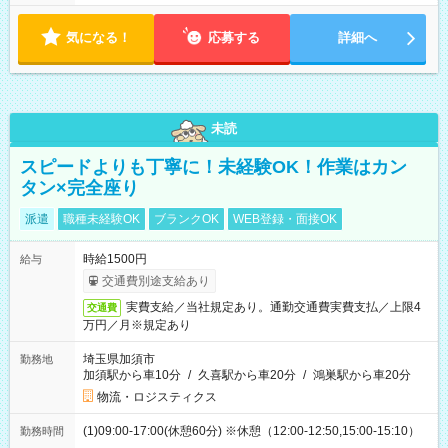
気になる！
応募する
詳細へ
未読
スピードよりも丁寧に！未経験OK！作業はカン
タン×完全座り
派遣
職種未経験OK
ブランクOK
WEB登録・面接OK
時給1500円
給与
交通費別途支給あり
実費支給／当社規定あり。通勤交通費実費支払／上限4
交通費
万円／月※規定あり
埼玉県加須市
勤務地
加須駅から車10分
/
久喜駅から車20分
/
鴻巣駅から車20分
物流・ロジスティクス
(1)09:00-17:00(休憩60分) ※休憩（12:00-12:50,15:00-15:10）
勤務時間