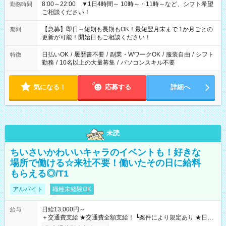
8:00～22:00 ▼1日4時間～ 10時～・11時～など、シフト希望
勤務時間
ご相談ください！
【急募】即日～短期も長期もOK！最短翌月末まで 1か月ごとの
期間
更新が可能！開始日もご相談ください！
日払いOK
/
履歴書不要
/
副業・WワークOK
/
服装自由
/
シフト
特徴
勤務
/
10名以上の大量募集
/
パソコンスキル不要
気になる！
応募する
詳細へ
未読
ちいさいかわいいキャラのイベントも！好きな
場所で働ける☆来社不要！働いたその日に給料
もらえる◎/T1
アルバイト
職種未経験OK
日給13,000円～
給与
＋交通費支給 ★交通費全額支給！ ┗案件により規定あり ★日払
いOK！（規定あり） ┗働いたその日に現金GET♪ お仕事後はコ