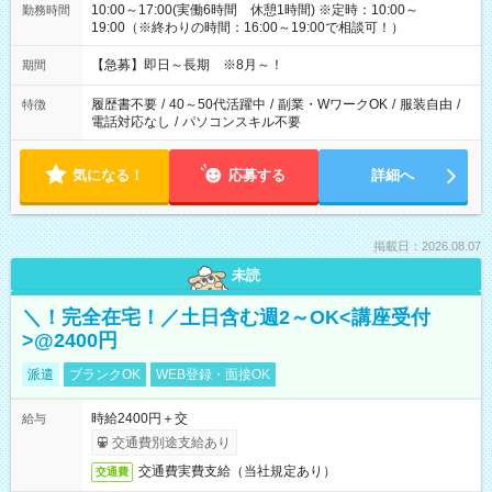
10:00～17:00(実働6時間 休憩1時間) ※定時：10:00～
勤務時間
19:00（※終わりの時間：16:00～19:00で相談可！）
【急募】即日～長期 ※8月～！
期間
履歴書不要
/
40～50代活躍中
/
副業・WワークOK
/
服装自由
/
特徴
電話対応なし
/
パソコンスキル不要
気になる！
応募する
詳細へ
掲載日：2026.08.07
未読
＼！完全在宅！／土日含む週2～OK<講座受付
>@2400円
派遣
ブランクOK
WEB登録・面接OK
時給2400円＋交
給与
交通費別途支給あり
交通費実費支給（当社規定あり）
交通費