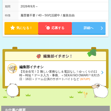
2026年9月～
期間
履歴書不要
/
40～50代活躍中
/
服装自由
特徴
気になる！
応募する
詳細へ
編集部イチオシ
【完全在宅！】難しい業務なし＆電話なし！ゆっくりの11
時～時短＊データ入力・事務、＜SEKAI NO OWARI＊8月15
日・16日＞ドーム公演のサポートバイトなど
(8/7UP!)
お仕事の概要