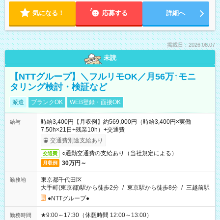
気になる！
応募する
詳細へ
掲載日：2026.08.07
未読
【NTTグループ】＼フルリモOK／月56万↑モニ
タリング検討・検証など
派遣
ブランクOK
WEB登録・面接OK
時給3,400円【月収例】約569,000円（時給3,400円×実働
給与
7.50h×21日+残業10h）+交通費
交通費別途支給あり
○通勤交通費の支給あり（当社規定による）
交通費
30万円～
月収例
東京都千代田区
勤務地
大手町(東京都)駅から徒歩2分
/
東京駅から徒歩8分
/
三越前駅
●NTTグループ●
★9:00～17:30（休憩時間 12:00～13:00）
勤務時間