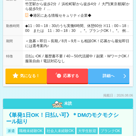
竹芝駅から徒歩2分
/
浜松町駅から徒歩4分
/
大門(東京都)駅か
ら徒歩5分
/
…
◆港区にある情報セキュリティ企業◆
◆11：00～18：30のうち実働6時間、休憩60分 ※11：00～18：
勤務時間
00 または 11：30～18：30 。*。ブランクOK！。*。 例え
ば前職が、 在宅/財団法人/事務/コールセンター/受付/販売/カフェ
スタッフ スイーツ販売/ホテルフロント/化粧品販売/など 様々な
＜急募＞即日～長期／8月～9月～も相談OK！応募から最短即日
期間
業界から入社して活躍されています♪
には選考案内♪
日払いOK
/
履歴書不要
/
40～50代活躍中
/
副業・WワークOK
/
特徴
服装自由
/
電話対応なし
気になる！
応募する
詳細へ
掲載日：2026.08.06
未読
《単発1日OK！日払い可》＊DMのモクモクシ
ール貼り
派遣
職種未経験OK
社会人未経験OK
大学生歓迎
ブランクOK