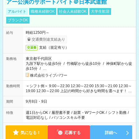
アー公演のサポートバイト＠日本武道館
アルバイト
職種未経験OK
社会人未経験OK
大学生歓迎
ブランクOK
時給1250円～
給与
交通費別途支給あり
支給（規定有り）
交通費
東京都千代田区
勤務地
九段下駅から徒歩5分
/
竹橋駅から徒歩10分
/
神保町駅から徒
歩15分
/
…
株式会社ライブパワー
＜シフト例＞ 9:00～22:30 12:30～22:00 15:30～21:00 12:30～
勤務時間
19:00 12:30～22:00 上記の時間から好きな時間を選べます！ ※
時間は変更となる可能性があります
9月8日・9日
期間
週1日からOK
/
履歴書不要
/
副業・WワークOK
/
シフト勤務
/
特徴
電話対応なし
/
パソコンスキル不要
気になる！
応募する
詳細へ