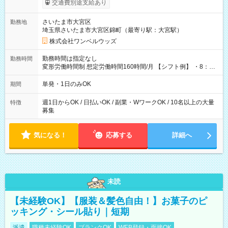
交通費別途支給あり
ンビニATMから 日払い分を引き落とせます！ 【試用期間】試
用期間なし
さいたま市大宮区
勤務地
埼玉県さいたま市大宮区錦町（最寄り駅：大宮駅）
株式会社ワンベルウッズ
勤務時間は指定なし
勤務時間
変形労働時間制 想定労働時間160時間/月 【シフト例】 ・8：00
～21：00
単発・1日のみOK
期間
週1日からOK / 日払いOK / 副業・WワークOK / 10名以上の大量
特徴
募集
気になる！
応募する
詳細へ
未読
【未経験OK】【服装＆髪色自由！】お菓子のピ
ッキング・シール貼り｜短期
派遣
職種未経験OK
ブランクOK
WEB登録・面接OK