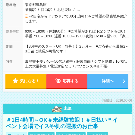
東京都豊島区
勤務地
巣鴨駅
/
目白駅
/
北池袋駅
/
…
≪自宅からドアtoドアで30分以内！≫ご希望の勤務地を紹介
します。
9:00～18:00（休憩60分） ■ご希望があれば下記シフトもOK！
勤務時間
早番 7:00～16:00 遅番 10:00～19:00 夜勤 16:30～翌9:30 「家族
と休みを合わせたい」 「余裕を持って夕飯の準備がしたい」
「できれば残業はしたくない」 など、ご希望を教えてください
【8月中のスタートOK！急募！】2カ月～ ■ご応募から最短2～
期間
ね。 ※Wワーク希望の方へ 今ご覧のお仕事で希望する勤務時間
3日後に就業が可能です！
と、もう1つのお仕事の勤務時間。 合計で週40時間を超える場
合は応募できません。
履歴書不要
/
40～50代活躍中
/
服装自由
/
シフト勤務
/
10名以
特徴
上の大量募集
/
電話対応なし
/
パソコンスキル不要
気になる！
応募する
詳細へ
掲載日：2026.08.06
未読
＃1日4時間～OK＃未経験歓迎！＃日払い＊イ
ベント会場でイスや机の運搬のお仕事