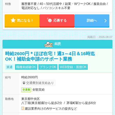
履歴書不要
/
40～50代活躍中
/
副業・WワークOK
/
服装自由
/
特徴
電話対応なし
/
パソコンスキル不要
気になる！
応募する
詳細へ
掲載日：2026.08.07
未読
時給2600円＊ほぼ在宅！週3～4日＆16時迄
OK！補助金申請のサポート業務
派遣
職種未経験OK
ブランクOK
WEB登録・面接OK
時給2600円
給与
交通費別途支給あり
全額支給
交通費
東京都中央区
勤務地
八丁堀(東京都)駅から徒歩2分
/
茅場町駅から徒歩6分
建設業界向けのAIサービスの提供など