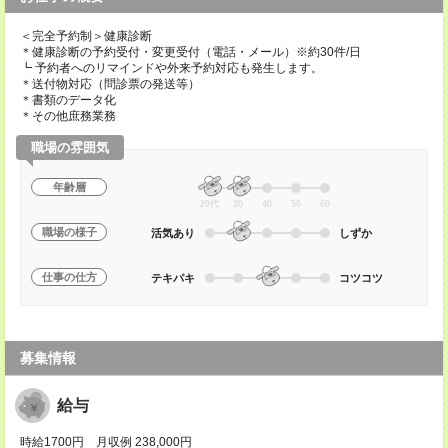
＜完全予約制＞健康診断
＊健康診断の予約受付・変更受付（電話・メール）※約30件/日
┗ 予約者へのリマインドや外来予約対応も発生します。
＊送付物対応（問診票の発送等）
＊書類のデータ化
＊その他庶務業務
職場の雰囲気
年齢層
20代
30
40
50
60
職場の様子
活気あり
しずか
仕事の仕方
テキパキ
コツコツ
募集情報
給与
時給1700円 月収例 238,000円