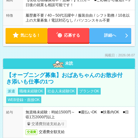
【現在も積極採用中！急募！】2カ月～ ■ご応募から最短2～3
期間
の方へ 今ご覧のお仕事で希望する勤務時間と、もう1つのお仕事
日後の就業も相談可能です！
の勤務時間。 合計で週40時間を超える場合は応募できません。
履歴書不要
/
40～50代活躍中
/
服装自由
/
シフト勤務
/
10名以
特徴
上の大量募集
/
電話対応なし
/
パソコンスキル不要
気になる！
応募する
詳細へ
掲載日：2026.08.07
未読
【オープニング募集】おばあちゃんのお散歩付
き添いも仕事の1つ
派遣
職種未経験OK
社会人未経験OK
ブランクOK
WEB登録・面接OK
無資格未経験：時給1500円～ ■週払いOK ■扶養内OK ■日
給与
収1万2000円以上
交通費別途支給あり
交通費全額支給
交通費