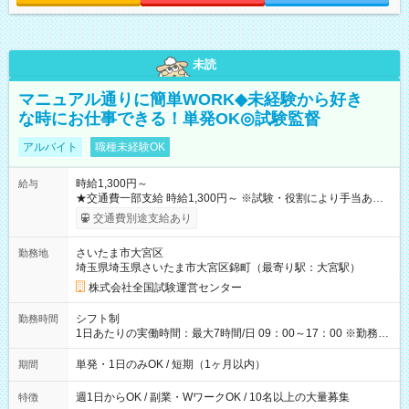
未読
マニュアル通りに簡単WORK◆未経験から好き
な時にお仕事できる！単発OK◎試験監督
アルバイト
職種未経験OK
時給1,300円～
給与
★交通費一部支給 時給1,300円～ ※試験・役割により手当あり
※勤務回数により昇給あり 【即給（前払い）オプションあ
交通費別途支給あり
り！】 希望される場合、勤務から1週間ほどで給与の一部を受け
取れます。 ※手数料418円がかかります。 【過去試験日の収入
さいたま市大宮区
勤務地
例】 ・河合塾模擬試験 8:30～17:30（休憩1時間） 時給1,300円
埼玉県埼玉県さいたま市大宮区錦町（最寄り駅：大宮駅）
×8時間＝日収10,400円＋交通費 ※当日の役割により時給＋100
円の場合あり ・国家試験 7:00～13:30（休憩なし） 時給1,300
株式会社全国試験運営センター
円（役割手当＋100円）×6時間＝日収8,400円＋交通費 【試用期
間】試用期間なし
シフト制
勤務時間
1日あたりの実働時間：最大7時間/日 09：00～17：00 ※勤務時
間は 試験により異なります。
単発・1日のみOK / 短期（1ヶ月以内）
期間
週1日からOK / 副業・WワークOK / 10名以上の大量募集
特徴