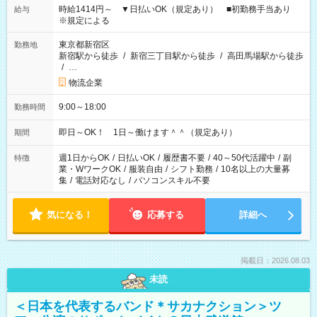
時給1414円～ ▼日払いOK（規定あり） ■初勤務手当あり
給与
※規定による
東京都新宿区
勤務地
新宿駅から徒歩
/
新宿三丁目駅から徒歩
/
高田馬場駅から徒歩
/
…
物流企業
9:00～18:00
勤務時間
即日～OK！ 1日～働けます＾＾（規定あり）
期間
週1日からOK
/
日払いOK
/
履歴書不要
/
40～50代活躍中
/
副
特徴
業・WワークOK
/
服装自由
/
シフト勤務
/
10名以上の大量募
集
/
電話対応なし
/
パソコンスキル不要
気になる！
応募する
詳細へ
掲載日：2026.08.03
未読
＜日本を代表するバンド＊サカナクション＞ツ