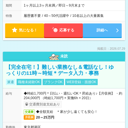
1ヶ月以上3ヶ月未満／即日～9月末まで
期間
履歴書不要
/
40～50代活躍中
/
10名以上の大量募集
特徴
気になる！
応募する
詳細へ
掲載日：2026.07.29
未読
【完全在宅！】難しい業務なし＆電話なし！ゆ
っくりの11時～時短＊データ入力・事務
派遣
職種未経験OK
ブランクOK
WEB登録・面接OK
◆時給1,700円＊日払い・週払いOK＊昇給あり♪【月収例】 ・約
給与
204,000円 （時給1,700円 × 実働6h × 20日）
交通費別途支給あり
◆全額支給 ＊家が少し遠くても安心！
交通費
20～25万円
月収例
東京都港区
勤務地