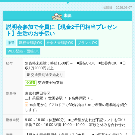
掲載日：2026.08.07
未読
説明会参加で全員に【現金2千円相当プレゼン
ト】生活のお手伝い
派遣
職種未経験OK
社会人未経験OK
ブランクOK
WEB登録・面接OK
無資格未経験：時給1500円～ ■週払いOK ■扶養内OK ■日
給与
収1万2000円以上
交通費別途支給あり
交通費全額支給
交通費
東京都世田谷区
勤務地
三軒茶屋駅
/
世田谷駅
/
下高井戸駅
/
…
≪自宅からドアtoドアで30分以内！≫ご希望の勤務地を紹介
します。
9:00～18:00（休憩60分） ■ご希望があれば下記シフトもOK！
勤務時間
早番 7:00～16:00 遅番 10:00～19:00 「家族と休みを合わせた
い」 「余裕を持って夕飯の準備がしたい」 「できれば残業はし
たくない」 など、ご希望を教えてくださいね。 ※Wワーク希望