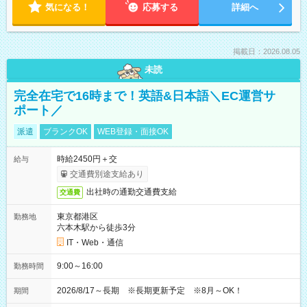
気になる！
応募する
詳細へ
掲載日：2026.08.05
未読
完全在宅で16時まで！英語&日本語＼EC運営サ
ポート／
派遣
ブランクOK
WEB登録・面接OK
時給2450円＋交
給与
交通費別途支給あり
出社時の通勤交通費支給
交通費
東京都港区
勤務地
六本木駅から徒歩3分
IT・Web・通信
9:00～16:00
勤務時間
2026/8/17～長期 ※長期更新予定 ※8月～OK！
期間