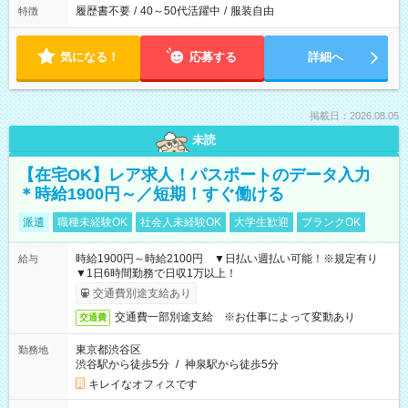
履歴書不要
/
40～50代活躍中
/
服装自由
特徴
気になる！
応募する
詳細へ
掲載日：2026.08.05
未読
【在宅OK】レア求人！パスポートのデータ入力
＊時給1900円～／短期！すぐ働ける
派遣
職種未経験OK
社会人未経験OK
大学生歓迎
ブランクOK
時給1900円～時給2100円 ▼日払い週払い可能！※規定有り
給与
▼1日6時間勤務で日収1万以上！
交通費別途支給あり
交通費一部別途支給 ※お仕事によって変動あり
交通費
東京都渋谷区
勤務地
渋谷駅から徒歩5分
/
神泉駅から徒歩5分
キレイなオフィスです