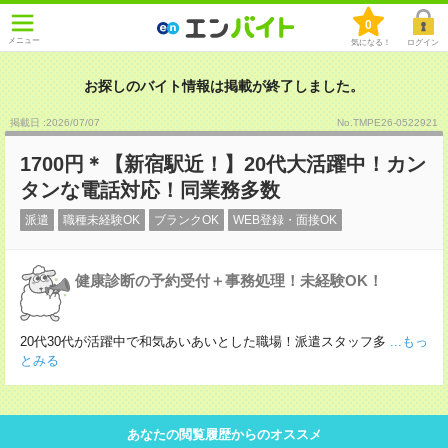
0
メニュー
気になる！
ログイン
お探しのバイト情報は掲載が終了しました。
掲載日 :2026
/
07
/
07
No.TMPE26-0522921
1700円＊【新宿駅近！】20代大活躍中！カン
タンな電話対応！同業務多数
派遣
職種未経験OK
ブランクOK
WEB登録・面接OK
健康診断の予約受付＋事務処理！未経験OK！
20代30代が活躍中で和気あいあいとした職場！派遣スタッフ多
...もっ
とみる
あなたの閲覧履歴からのオススメ