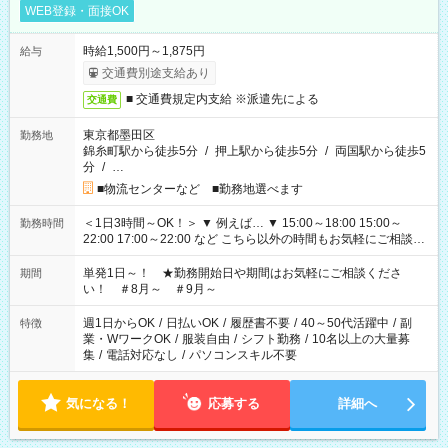
WEB登録・面接OK
時給1,500円～1,875円
給与
交通費別途支給あり
■ 交通費規定内支給 ※派遣先による
交通費
東京都墨田区
勤務地
錦糸町駅から徒歩5分
/
押上駅から徒歩5分
/
両国駅から徒歩5
分
/
…
■物流センターなど ■勤務地選べます
＜1日3時間～OK！＞ ▼ 例えば… ▼ 15:00～18:00 15:00～
勤務時間
22:00 17:00～22:00 など こちら以外の時間もお気軽にご相談く
ださい！
単発1日～！ ★勤務開始日や期間はお気軽にご相談くださ
期間
い！ ＃8月～ ＃9月～
週1日からOK
/
日払いOK
/
履歴書不要
/
40～50代活躍中
/
副
特徴
業・WワークOK
/
服装自由
/
シフト勤務
/
10名以上の大量募
集
/
電話対応なし
/
パソコンスキル不要
気になる！
応募する
詳細へ