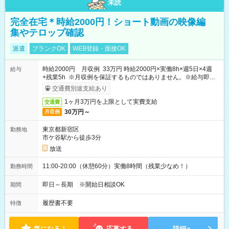
未読
完全在宅＊時給2000円！ショート動画の映像編
集やテロップ確認
派遣
ブランクOK
WEB登録・面接OK
時給2000円 月収例 33万円 時給2000円×実働8h×週5日×4週
給与
+残業5h ※月収例を保証するものではありません。※給与即受
取りサービス利用可（利用条件有）
交通費別途支給あり
1ヶ月3万円を上限として実費支給
交通費
30万円～
月収例
東京都新宿区
勤務地
市ケ谷駅から徒歩3分
放送
11:00-20:00（休憩60分）実働8時間（残業少なめ！）
勤務時間
即日～長期 ※開始日相談OK
期間
履歴書不要
特徴
気になる！
応募する
詳細へ