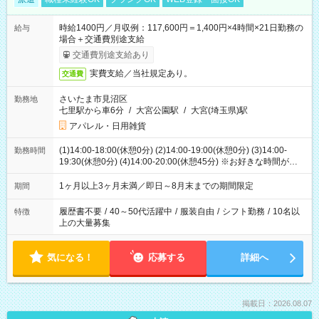
時給1400円／月収例：117,600円＝1,400円×4時間×21日勤務の
給与
場合＋交通費別途支給
交通費別途支給あり
実費支給／当社規定あり。
交通費
さいたま市見沼区
勤務地
七里駅から車6分
/
大宮公園駅
/
大宮(埼玉県)駅
アパレル・日用雑貨
(1)14:00-18:00(休憩0分) (2)14:00-19:00(休憩0分) (3)14:00-
勤務時間
19:30(休憩0分) (4)14:00-20:00(休憩45分) ※お好きな時間が選べ
ます
1ヶ月以上3ヶ月未満／即日～8月末までの期間限定
期間
履歴書不要
/
40～50代活躍中
/
服装自由
/
シフト勤務
/
10名以
特徴
上の大量募集
気になる！
応募する
詳細へ
掲載日：2026.08.07