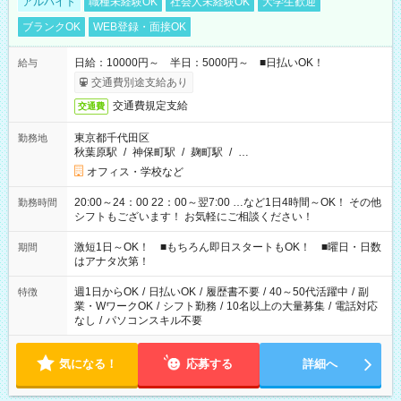
アルバイト
職種未経験OK
社会人未経験OK
大学生歓迎
ブランクOK
WEB登録・面接OK
日給：10000円～ 半日：5000円～ ■日払いOK！
給与
交通費別途支給あり
交通費規定支給
交通費
東京都千代田区
勤務地
秋葉原駅
/
神保町駅
/
麹町駅
/
…
オフィス・学校など
20:00～24：00 22：00～翌7:00 …など1日4時間～OK！ その他
勤務時間
シフトもございます！ お気軽にご相談ください！
激短1日～OK！ ■もちろん即日スタートもOK！ ■曜日・日数
期間
はアナタ次第！
週1日からOK
/
日払いOK
/
履歴書不要
/
40～50代活躍中
/
副
特徴
業・WワークOK
/
シフト勤務
/
10名以上の大量募集
/
電話対応
なし
/
パソコンスキル不要
気になる！
応募する
詳細へ