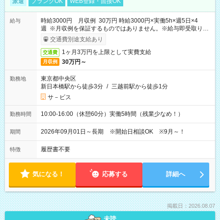
派遣
ブランクOK
WEB登録・面接OK
時給3000円 月収例 30万円 時給3000円×実働5h×週5日×4
給与
週 ※月収例を保証するものではありません。※給与即受取りサ
ービス利用可（利用条件有）
交通費別途支給あり
1ヶ月3万円を上限として実費支給
交通費
30万円～
月収例
東京都中央区
勤務地
新日本橋駅から徒歩3分
/
三越前駅から徒歩1分
サ－ビス
10:00-16:00（休憩60分）実働5時間（残業少なめ！）
勤務時間
2026年09月01日～長期 ※開始日相談OK ※9月～！
期間
履歴書不要
特徴
気になる！
応募する
詳細へ
掲載日：2026.08.07
未読