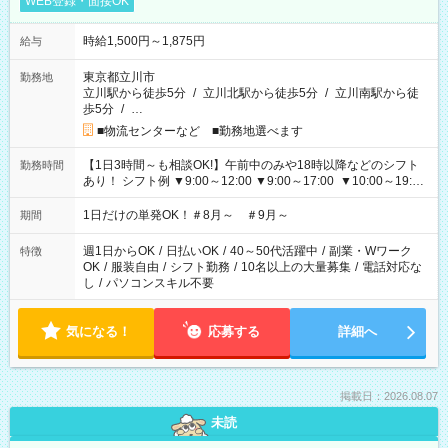
WEB登録・面接OK
時給1,500円～1,875円
給与
東京都立川市
勤務地
立川駅から徒歩5分
/
立川北駅から徒歩5分
/
立川南駅から徒
歩5分
/
…
■物流センターなど ■勤務地選べます
【1日3時間～も相談OK!】午前中のみや18時以降などのシフト
勤務時間
あり！ シフト例 ▼9:00～12:00 ▼9:00～17:00 ▼10:00～19:00
▼18:00～21:00
1日だけの単発OK！＃8月～ ＃9月～
期間
週1日からOK
/
日払いOK
/
40～50代活躍中
/
副業・Wワーク
特徴
OK
/
服装自由
/
シフト勤務
/
10名以上の大量募集
/
電話対応な
し
/
パソコンスキル不要
気になる！
応募する
詳細へ
掲載日：2026.08.07
未読