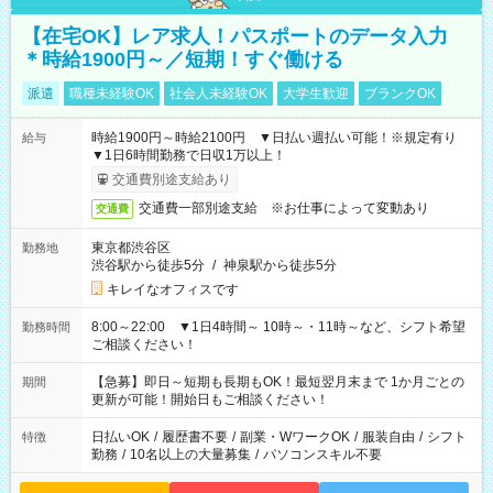
【在宅OK】レア求人！パスポートのデータ入力
＊時給1900円～／短期！すぐ働ける
派遣
職種未経験OK
社会人未経験OK
大学生歓迎
ブランクOK
時給1900円～時給2100円 ▼日払い週払い可能！※規定有り
給与
▼1日6時間勤務で日収1万以上！
交通費別途支給あり
交通費一部別途支給 ※お仕事によって変動あり
交通費
東京都渋谷区
勤務地
渋谷駅から徒歩5分
/
神泉駅から徒歩5分
キレイなオフィスです
8:00～22:00 ▼1日4時間～ 10時～・11時～など、シフト希望
勤務時間
ご相談ください！
【急募】即日～短期も長期もOK！最短翌月末まで 1か月ごとの
期間
更新が可能！開始日もご相談ください！
日払いOK
/
履歴書不要
/
副業・WワークOK
/
服装自由
/
シフト
特徴
勤務
/
10名以上の大量募集
/
パソコンスキル不要