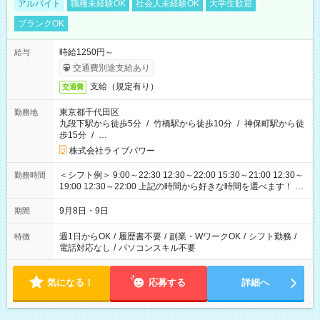
アルバイト
職種未経験OK
社会人未経験OK
大学生歓迎
ブランクOK
時給1250円～
給与
交通費別途支給あり
支給（規定有り）
交通費
東京都千代田区
勤務地
九段下駅から徒歩5分
/
竹橋駅から徒歩10分
/
神保町駅から徒
歩15分
/
…
株式会社ライブパワー
＜シフト例＞ 9:00～22:30 12:30～22:00 15:30～21:00 12:30～
勤務時間
19:00 12:30～22:00 上記の時間から好きな時間を選べます！ ※
時間は変更となる可能性があります
9月8日・9日
期間
週1日からOK
/
履歴書不要
/
副業・WワークOK
/
シフト勤務
/
特徴
電話対応なし
/
パソコンスキル不要
気になる！
応募する
詳細へ