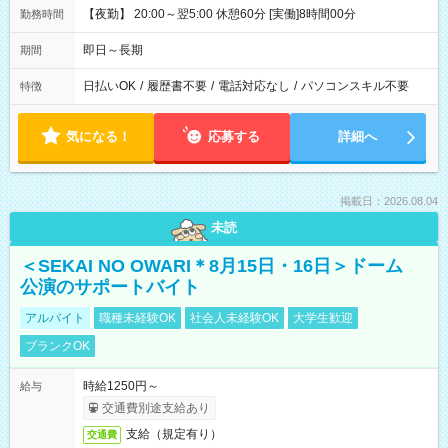
【夜勤】 20:00～翌5:00 休憩60分 [実働]8時間00分
勤務時間
即日～長期
期間
日払いOK
/
履歴書不要
/
電話対応なし
/
パソコンスキル不要
特徴
気になる！
応募する
詳細へ
掲載日：2026.08.04
未読
＜SEKAI NO OWARI＊8月15日・16日＞ドーム
公演のサポートバイト
アルバイト
職種未経験OK
社会人未経験OK
大学生歓迎
ブランクOK
時給1250円～
給与
交通費別途支給あり
支給（規定有り）
交通費