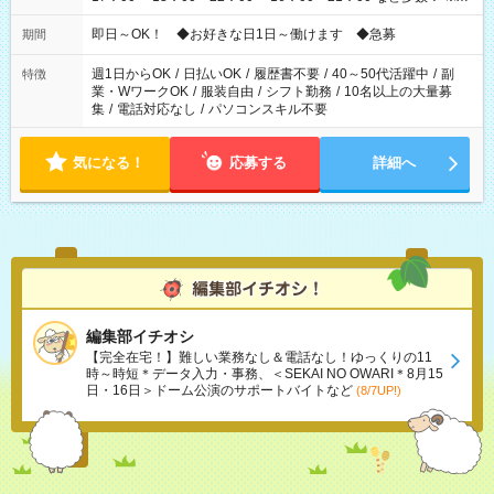
仕事により勤務時間が異なります
即日～OK！ ◆お好きな日1日～働けます ◆急募
期間
週1日からOK
/
日払いOK
/
履歴書不要
/
40～50代活躍中
/
副
特徴
業・WワークOK
/
服装自由
/
シフト勤務
/
10名以上の大量募
集
/
電話対応なし
/
パソコンスキル不要
気になる！
応募する
詳細へ
編集部イチオシ
【完全在宅！】難しい業務なし＆電話なし！ゆっくりの11
時～時短＊データ入力・事務、＜SEKAI NO OWARI＊8月15
日・16日＞ドーム公演のサポートバイトなど
(8/7UP!)