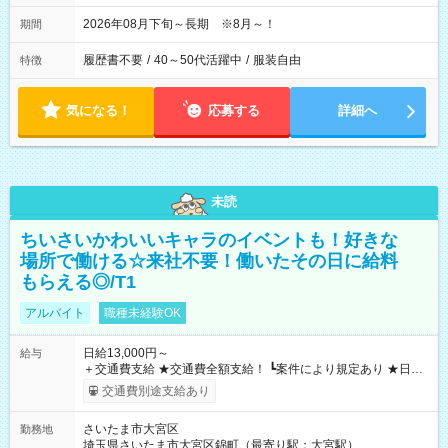
2026年08月下旬～長期 ※8月～！
期間
履歴書不要
/
40～50代活躍中
/
服装自由
特徴
気になる！
応募する
詳細へ
未読
ちいさいかわいいキャラのイベントも！好きな
場所で働ける☆来社不要！働いたその日に給料
もらえる◎/T1
アルバイト
職種未経験OK
日給13,000円～
給与
＋交通費支給 ★交通費全額支給！ ┗案件により規定あり ★日払
いOK！（規定あり） ┗働いたその日に現金GET♪ お仕事後はコ
交通費別途支給あり
ンビニATMから 日払い分を引き落とせます！ 【試用期間】試
用期間なし
さいたま市大宮区
勤務地
埼玉県さいたま市大宮区錦町（最寄り駅：大宮駅）