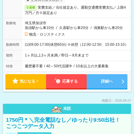
実費支給／当社規定あり。通勤交通費実費支払／上限4
交通費
万円／月※規定あり
埼玉県加須市
勤務地
加須駅から車10分
/
久喜駅から車20分
/
鴻巣駅から車20分
物流・ロジスティクス
(1)09:00-17:00(休憩60分) ※休憩（12:00-12:50、15:00-15:10）
勤務時間
1ヶ月以上3ヶ月未満／即日～9月末まで
期間
履歴書不要
/
40～50代活躍中
/
10名以上の大量募集
特徴
気になる！
応募する
詳細へ
掲載日：2026.08.07
未読
1750円＊＼完全電話なし／ゆったり9:50出社！
こつこつデータ入力