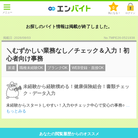
0
メニュー
気になる！
ログイン
お探しのバイト情報は掲載が終了しました。
掲載日 :2026
/
08
/
03
No.TMPE26-0521938
＼むずかしい業務なし／チェック＆入力！初
心者向け事務
派遣
職種未経験OK
ブランクOK
WEB登録・面接OK
未経験から経験積める！健康保険組合！書類チェッ
ク・データ入力
未経験からスタートしやすい！入力やチェック中心で安心の事務○
...
もっとみる
あなたの閲覧履歴からのオススメ