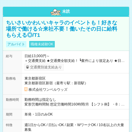
未読
ちいさいかわいいキャラのイベントも！好きな
場所で働ける☆来社不要！働いたその日に給料
もらえる◎/T1
アルバイト
職種未経験OK
日給13,000円～
給与
＋交通費支給 ★交通費全額支給！ ┗案件により規定あり ★日払
いOK！（規定あり） ┗働いたその日に現金GET♪ お仕事後はコ
交通費別途支給あり
ンビニATMから 日払い分を引き落とせます！ 【試用期間】試
用期間なし
東京都新宿区
勤務地
東京都新宿区新宿（最寄り駅：新宿駅）
株式会社ワンベルウッズ
勤務時間は指定なし
勤務時間
変形労働時間制 想定労働時間160時間/月 【シフト例】 ・8：00
～21：00
単発・1日のみOK
期間
週1日からOK / 日払いOK / 副業・WワークOK / 10名以上の大量
特徴
募集