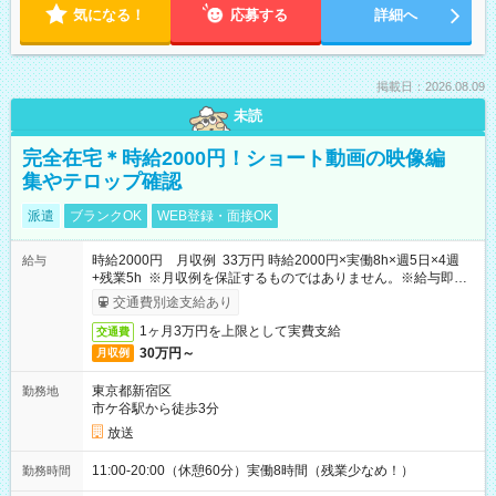
気になる！
応募する
詳細へ
掲載日：2026.08.09
未読
完全在宅＊時給2000円！ショート動画の映像編
集やテロップ確認
派遣
ブランクOK
WEB登録・面接OK
時給2000円 月収例 33万円 時給2000円×実働8h×週5日×4週
給与
+残業5h ※月収例を保証するものではありません。※給与即受
取りサービス利用可（利用条件有）
交通費別途支給あり
1ヶ月3万円を上限として実費支給
交通費
30万円～
月収例
東京都新宿区
勤務地
市ケ谷駅から徒歩3分
放送
11:00-20:00（休憩60分）実働8時間（残業少なめ！）
勤務時間