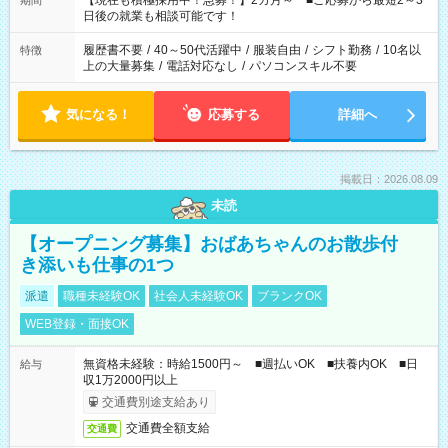
【現在も積極採用中！急募！】2カ月～ ■ご応募から最短2～3
期間
の方へ 今ご覧のお仕事で希望する勤務時間と、もう1つのお仕事
日後の就業も相談可能です！
の勤務時間。 合計で週40時間を超える場合は応募できません。
履歴書不要
/
40～50代活躍中
/
服装自由
/
シフト勤務
/
10名以
特徴
上の大量募集
/
電話対応なし
/
パソコンスキル不要
気になる！
応募する
詳細へ
掲載日：2026.08.09
未読
【オープニング募集】おばあちゃんのお散歩付
き添いも仕事の1つ
派遣
職種未経験OK
社会人未経験OK
ブランクOK
WEB登録・面接OK
無資格未経験：時給1500円～ ■週払いOK ■扶養内OK ■日
給与
収1万2000円以上
交通費別途支給あり
交通費全額支給
交通費