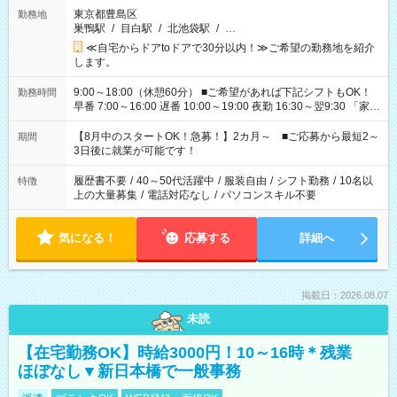
東京都豊島区
勤務地
巣鴨駅
/
目白駅
/
北池袋駅
/
…
≪自宅からドアtoドアで30分以内！≫ご希望の勤務地を紹介
します。
9:00～18:00（休憩60分） ■ご希望があれば下記シフトもOK！
勤務時間
早番 7:00～16:00 遅番 10:00～19:00 夜勤 16:30～翌9:30 「家族
と休みを合わせたい」 「余裕を持って夕飯の準備がしたい」
「できれば残業はしたくない」 など、ご希望を教えてください
【8月中のスタートOK！急募！】2カ月～ ■ご応募から最短2～
期間
ね。 ※Wワーク希望の方へ 今ご覧のお仕事で希望する勤務時間
3日後に就業が可能です！
と、もう1つのお仕事の勤務時間。 合計で週40時間を超える場
合は応募できません。
履歴書不要
/
40～50代活躍中
/
服装自由
/
シフト勤務
/
10名以
特徴
上の大量募集
/
電話対応なし
/
パソコンスキル不要
気になる！
応募する
詳細へ
掲載日：2026.08.07
未読
【在宅勤務OK】時給3000円！10～16時＊残業
ほぼなし▼新日本橋で一般事務