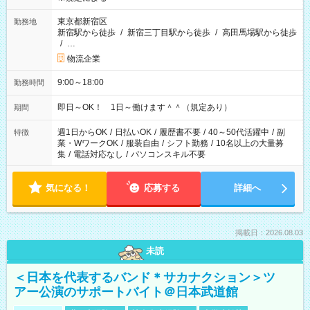
東京都新宿区
勤務地
新宿駅から徒歩
/
新宿三丁目駅から徒歩
/
高田馬場駅から徒歩
/
…
物流企業
9:00～18:00
勤務時間
即日～OK！ 1日～働けます＾＾（規定あり）
期間
週1日からOK
/
日払いOK
/
履歴書不要
/
40～50代活躍中
/
副
特徴
業・WワークOK
/
服装自由
/
シフト勤務
/
10名以上の大量募
集
/
電話対応なし
/
パソコンスキル不要
気になる！
応募する
詳細へ
掲載日：2026.08.03
未読
＜日本を代表するバンド＊サカナクション＞ツ
アー公演のサポートバイト＠日本武道館