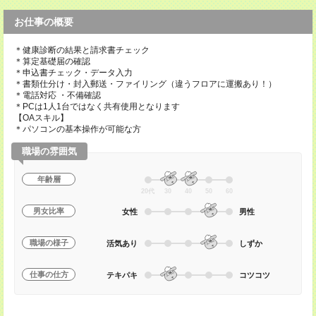
お仕事の概要
＊健康診断の結果と請求書チェック
＊算定基礎届の確認
＊申込書チェック・データ入力
＊書類仕分け・封入郵送・ファイリング（違うフロアに運搬あり！）
＊電話対応 ・不備確認
＊PCは1人1台ではなく共有使用となります
【OAスキル】
＊パソコンの基本操作が可能な方
職場の雰囲気
年齢層
20代
30
40
50
60
男女比率
女性
男性
職場の様子
活気あり
しずか
仕事の仕方
テキパキ
コツコツ