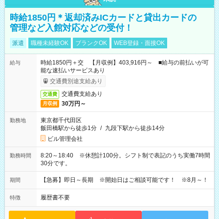
時給1850円＊返却済みICカードと貸出カードの
管理など入館対応などの受付！
派遣
職種未経験OK
ブランクOK
WEB登録・面接OK
時給1850円＋交 【月収例】403,916円～ ■給与の前払いが可
給与
能な速払いサービスあり
交通費別途支給あり
交通費支給あり
交通費
30万円～
月収例
東京都千代田区
勤務地
飯田橋駅から徒歩1分
/
九段下駅から徒歩14分
ビル管理会社
8:20～18:40 ※休憩計100分。シフト制で表記のうち実働7時間
勤務時間
30分です。
【急募】即日～長期 ※開始日はご相談可能です！ ※8月～！
期間
履歴書不要
特徴