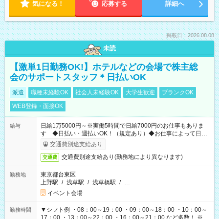
気になる！
応募する
詳細へ
掲載日：2026.08.08
未読
【激単1日勤務OK!】ホテルなどの会場で株主総
会のサポートスタッフ＊日払いOK
派遣
職種未経験OK
社会人未経験OK
大学生歓迎
ブランクOK
WEB登録・面接OK
日給1万5000円～※実働5時間で日給7000円のお仕事もありま
給与
す ◆日払い・週払いOK！（規定あり）◆お仕事によって日給
も異なります
交通費別途支給あり
交通費別途支給あり(勤務地により異なります)
交通費
東京都台東区
勤務地
上野駅
/
浅草駅
/
浅草橋駅
/
…
イベント会場
▼シフト例 ・08：00～19：00 ・09：00～18：00 ・10：00～
勤務時間
17：00 ・13：00～22：00 ・16：00～21：00 など多数！ ※お