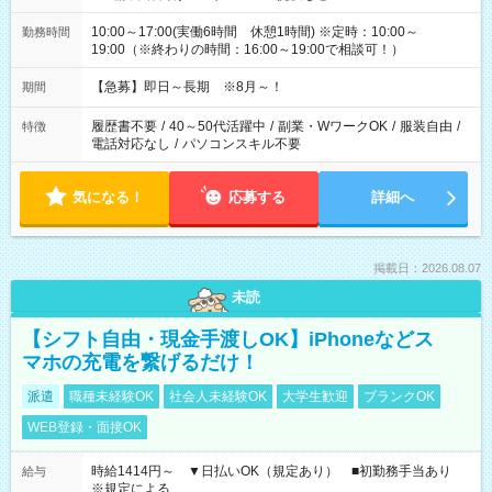
10:00～17:00(実働6時間 休憩1時間) ※定時：10:00～
勤務時間
19:00（※終わりの時間：16:00～19:00で相談可！）
【急募】即日～長期 ※8月～！
期間
履歴書不要
/
40～50代活躍中
/
副業・WワークOK
/
服装自由
/
特徴
電話対応なし
/
パソコンスキル不要
気になる！
応募する
詳細へ
掲載日：2026.08.07
未読
【シフト自由・現金手渡しOK】iPhoneなどス
マホの充電を繋げるだけ！
派遣
職種未経験OK
社会人未経験OK
大学生歓迎
ブランクOK
WEB登録・面接OK
時給1414円～ ▼日払いOK（規定あり） ■初勤務手当あり
給与
※規定による