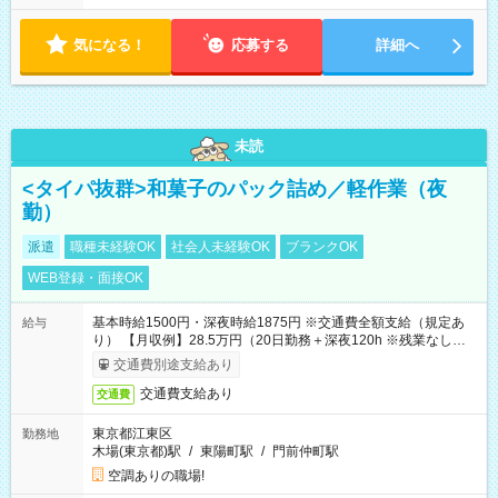
気になる！
応募する
詳細へ
未読
<タイパ抜群>和菓子のパック詰め／軽作業（夜
勤）
派遣
職種未経験OK
社会人未経験OK
ブランクOK
WEB登録・面接OK
基本時給1500円・深夜時給1875円 ※交通費全額支給（規定あ
給与
り） 【月収例】28.5万円（20日勤務＋深夜120h ※残業なしの場
合）
交通費別途支給あり
交通費支給あり
交通費
東京都江東区
勤務地
木場(東京都)駅
/
東陽町駅
/
門前仲町駅
空調ありの職場!