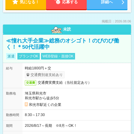
気になる！
応募する
詳細へ
掲載日：2026.08.06
未読
≪憧れ大手企業≫総務のオシゴト！のびのび働
く！＊50代活躍中
派遣
ブランクOK
WEB登録・面接OK
時給1800円＋交
給与
交通費別途支給あり
交通費実費支給（当社規定あり）
交通費
埼玉県和光市
勤務地
和光市駅から徒歩5分
和光市駅近くの企業
8:30～17:30
勤務時間
2026/8/17～長期 ※8月～OK！
期間