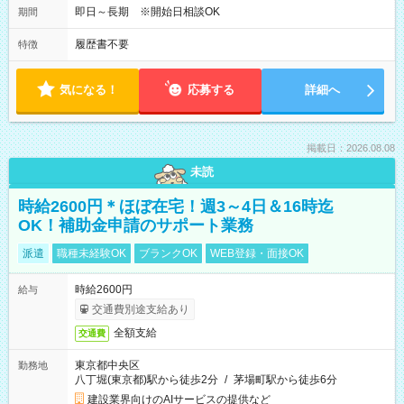
即日～長期 ※開始日相談OK
期間
履歴書不要
特徴
気になる！
応募する
詳細へ
掲載日：2026.08.08
未読
時給2600円＊ほぼ在宅！週3～4日＆16時迄
OK！補助金申請のサポート業務
派遣
職種未経験OK
ブランクOK
WEB登録・面接OK
時給2600円
給与
交通費別途支給あり
全額支給
交通費
東京都中央区
勤務地
八丁堀(東京都)駅から徒歩2分
/
茅場町駅から徒歩6分
建設業界向けのAIサービスの提供など