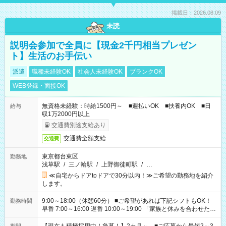
掲載日：2026.08.09
未読
説明会参加で全員に【現金2千円相当プレゼン
ト】生活のお手伝い
派遣
職種未経験OK
社会人未経験OK
ブランクOK
WEB登録・面接OK
無資格未経験：時給1500円～ ■週払いOK ■扶養内OK ■日
給与
収1万2000円以上
交通費別途支給あり
交通費全額支給
交通費
東京都台東区
勤務地
浅草駅
/
三ノ輪駅
/
上野御徒町駅
/
…
≪自宅からドアtoドアで30分以内！≫ご希望の勤務地を紹介
します。
9:00～18:00（休憩60分） ■ご希望があれば下記シフトもOK！
勤務時間
早番 7:00～16:00 遅番 10:00～19:00 「家族と休みを合わせた
い」 「余裕を持って夕飯の準備がしたい」 「できれば残業はし
たくない」 など、ご希望を教えてくださいね。 ※Wワーク希望