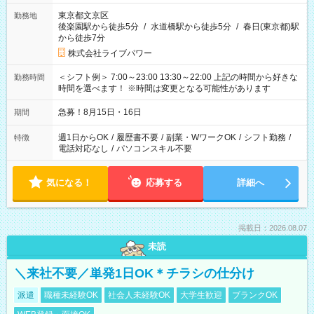
東京都文京区
勤務地
後楽園駅から徒歩5分
/
水道橋駅から徒歩5分
/
春日(東京都)駅
から徒歩7分
株式会社ライブパワー
＜シフト例＞ 7:00～23:00 13:30～22:00 上記の時間から好きな
勤務時間
時間を選べます！ ※時間は変更となる可能性があります
急募！8月15日・16日
期間
週1日からOK
/
履歴書不要
/
副業・WワークOK
/
シフト勤務
/
特徴
電話対応なし
/
パソコンスキル不要
気になる！
応募する
詳細へ
掲載日：2026.08.07
未読
＼来社不要／単発1日OK＊チラシの仕分け
派遣
職種未経験OK
社会人未経験OK
大学生歓迎
ブランクOK