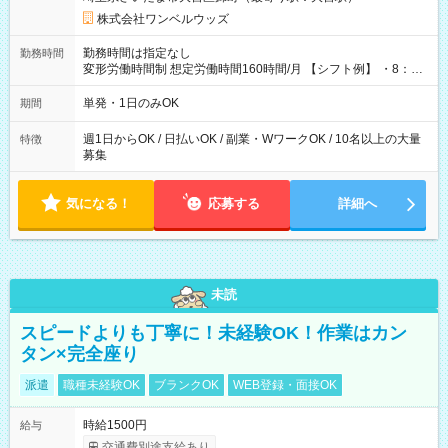
株式会社ワンベルウッズ
勤務時間は指定なし
勤務時間
変形労働時間制 想定労働時間160時間/月 【シフト例】 ・8：00
～21：00
単発・1日のみOK
期間
週1日からOK / 日払いOK / 副業・WワークOK / 10名以上の大量
特徴
募集
気になる！
応募する
詳細へ
未読
スピードよりも丁寧に！未経験OK！作業はカン
タン×完全座り
派遣
職種未経験OK
ブランクOK
WEB登録・面接OK
時給1500円
給与
交通費別途支給あり