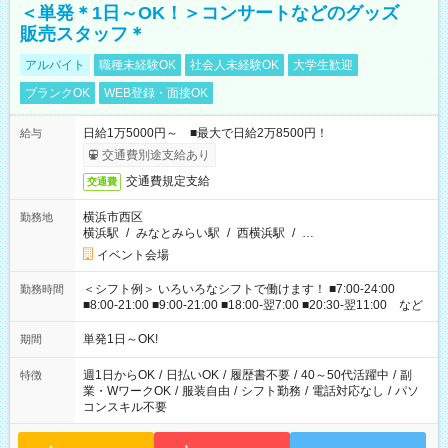
＜単発＊1日～OK！＞コンサートなどのグッズ
販売スタッフ＊
アルバイト
職種未経験OK
社会人未経験OK
大学生歓迎
ブランクOK
WEB登録・面接OK
日給1万5000円～ ■最大で日給2万8500円！
給与
交通費別途支給あり
交通費規定支給
交通費
横浜市西区
勤務地
横浜駅
/
みなとみらい駅
/
西横浜駅
/
…
イベント会場
＜シフト例＞ いろいろなシフトで働けます！ ■7:00-24:00
勤務時間
■8:00-21:00 ■9:00-21:00 ■18:00-翌7:00 ■20:30-翌11:00 など
単発1日～OK!
期間
週1日からOK
/
日払いOK
/
履歴書不要
/
40～50代活躍中
/
副
特徴
業・WワークOK
/
服装自由
/
シフト勤務
/
電話対応なし
/
パソ
コンスキル不要