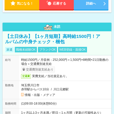
気になる！
応募する
詳細へ
未読
【土日休み】【1ヶ月短期】高時給1500円！ア
ルバムの中身チェック・梱包
派遣
職種未経験OK
ブランクOK
WEB登録・面接OK
時給1500円／月収例：252,000円＝1,500円×8時間×21日勤務の
給与
場合＋交通費別途支給
交通費別途支給あり
実費支給／当社規定あり。
交通費
埼玉県川口市
勤務地
赤羽駅からバス10分
/
川口元郷駅
情報・出版・メディア
(1)09:00-18:00(休憩60分)
勤務時間
1ヶ月以上3ヶ月未満／即日～1ヵ月間（更新の可能性あり）
期間