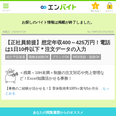
0
メニュー
気になる！
ログイン
お探しのバイト情報は掲載が終了しました。
掲載日 :2026
/
07
/
26
No.TMPE26-0524629
【正社員前提】想定年収400～425万円！電話
は1日10件以下＊注文データの入力
紹介予定派遣
職種未経験OK
ブランクOK
WEB登録・面接OK
＜残業～10H未満＞制服の注文対応や売上管理な
ど！Excel知識活かせる事務！
【事務のご経験が活かせる！】育休取得率100%○賞与5か月分
...もっ
とみる
あなたの閲覧履歴からのオススメ