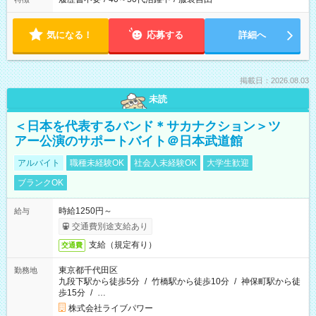
気になる！
応募する
詳細へ
掲載日：2026.08.03
未読
＜日本を代表するバンド＊サカナクション＞ツ
アー公演のサポートバイト＠日本武道館
アルバイト
職種未経験OK
社会人未経験OK
大学生歓迎
ブランクOK
時給1250円～
給与
交通費別途支給あり
支給（規定有り）
交通費
東京都千代田区
勤務地
九段下駅から徒歩5分
/
竹橋駅から徒歩10分
/
神保町駅から徒
歩15分
/
…
株式会社ライブパワー