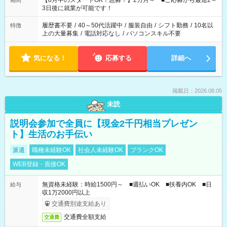
【8月中のスタートOK！急募！】2カ月～ ■ご応募から最短2～
期間
ね。 ※Wワーク希望の方へ 今ご覧のお仕事で希望する勤務時間
3日後に就業が可能です！
と、もう1つのお仕事の勤務時間。 合計で週40時間を超える場
合は応募できません。
履歴書不要
/
40～50代活躍中
/
服装自由
/
シフト勤務
/
10名以
特徴
上の大量募集
/
電話対応なし
/
パソコンスキル不要
気になる！
応募する
詳細へ
掲載日：2026.08.05
未読
説明会参加で全員に【現金2千円相当プレゼン
ト】生活のお手伝い
派遣
職種未経験OK
社会人未経験OK
ブランクOK
WEB登録・面接OK
無資格未経験：時給1500円～ ■週払いOK ■扶養内OK ■日
給与
収1万2000円以上
交通費別途支給あり
交通費全額支給
交通費