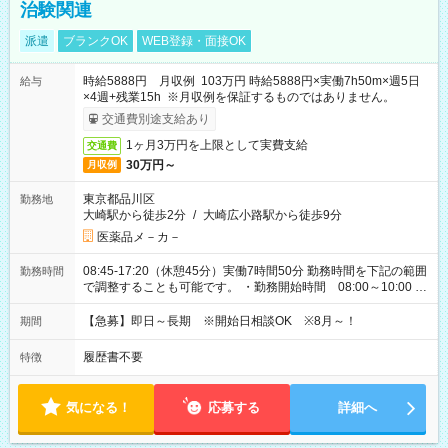
治験関連
派遣
ブランクOK
WEB登録・面接OK
時給5888円 月収例 103万円 時給5888円×実働7h50m×週5日
給与
×4週+残業15h ※月収例を保証するものではありません。
交通費別途支給あり
1ヶ月3万円を上限として実費支給
交通費
30万円～
月収例
東京都品川区
勤務地
大崎駅から徒歩2分
/
大崎広小路駅から徒歩9分
医薬品メ－カ－
08:45-17:20（休憩45分）実働7時間50分 勤務時間を下記の範囲
勤務時間
で調整することも可能です。 ・勤務開始時間 08:00～10:00 ・
勤務終了時間 17:00～19:00 ・実働 06:15～08:00
【急募】即日～長期 ※開始日相談OK ※8月～！
期間
履歴書不要
特徴
気になる！
応募する
詳細へ