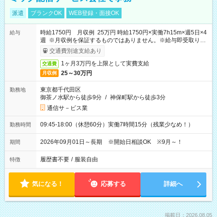
派遣
ブランクOK
WEB登録・面接OK
時給1750円 月収例 25万円 時給1750円×実働7h15m×週5日×4
給与
週 ※月収例を保証するものではありません。※給与即受取りサ
ービス利用可（利用条件有）
交通費別途支給あり
1ヶ月3万円を上限として実費支給
交通費
25～30万円
月収例
東京都千代田区
勤務地
御茶ノ水駅から徒歩9分
/
神保町駅から徒歩3分
通信サ－ビス業
09:45-18:00（休憩60分）実働7時間15分（残業少なめ！）
勤務時間
2026年09月01日～長期 ※開始日相談OK ※9月～！
期間
履歴書不要
/
服装自由
特徴
気になる！
応募する
詳細へ
掲載日：2026.08.05