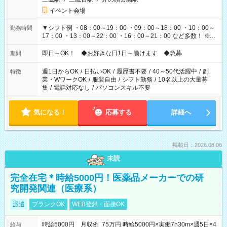
イベント会場
▼シフト例 ・08：00～19：00 ・09：00～18：00 ・10：00～
勤務時間
17：00 ・13：00～22：00 ・16：00～21：00 など多数！ ※お
仕事により勤務時間が異なります
即日～OK！ ◆お好きな日1日～働けます ◆急募
期間
週1日からOK
/
日払いOK
/
履歴書不要
/
40～50代活躍中
/
副
特徴
業・WワークOK
/
服装自由
/
シフト勤務
/
10名以上の大量募
集
/
電話対応なし
/
パソコンスキル不要
気になる！
応募する
詳細へ
掲載日：2026.08.06
未読
完全在宅＊時給5000円！医薬品メーカーでの研
究開発関連（医療系）
派遣
ブランクOK
WEB登録・面接OK
時給5000円 月収例 75万円 時給5000円×実働7h30m×週5日×4
給与