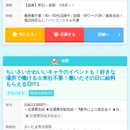
【急募】即日～長期 ※8月～！
期間
履歴書不要
/
40～50代活躍中
/
副業・WワークOK
/
服装自由
/
特徴
電話対応なし
/
パソコンスキル不要
気になる！
応募する
詳細へ
未読
ちいさいかわいいキャラのイベントも！好きな
場所で働ける☆来社不要！働いたその日に給料
もらえる◎/T1
アルバイト
職種未経験OK
日給13,000円～
給与
＋交通費支給 ★交通費全額支給！ ┗案件により規定あり ★日払
いOK！（規定あり） ┗働いたその日に現金GET♪ お仕事後はコ
交通費別途支給あり
ンビニATMから 日払い分を引き落とせます！ 【試用期間】試
用期間なし
さいたま市大宮区
勤務地