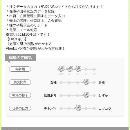
＊注文データの入力（FAXやWebサイトから注文が入ります！）
＊在庫や出荷状況のデータ登録
＊出荷・在庫管理に関するデータ入力
＊売上の管理、伝票計上、入金確認
＊採寸や展示会のサポート
＊電話、メール対応
※電話は1日10件以下です！
【OAスキル】
《必須》SUM関数がわかる方
VlookUP関数/IF関数がわかる方歓迎！
職場の雰囲気
年齢層
20代
30
40
50
60
男女比率
女性
男性
職場の様子
活気あり
しずか
仕事の仕方
テキパキ
コツコツ