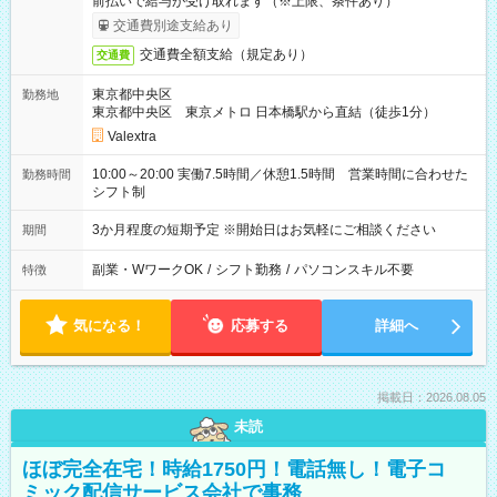
前払いで給与が受け取れます（※上限、条件あり）
交通費別途支給あり
交通費全額支給（規定あり）
交通費
東京都中央区
勤務地
東京都中央区 東京メトロ 日本橋駅から直結（徒歩1分）
Valextra
10:00～20:00 実働7.5時間／休憩1.5時間 営業時間に合わせた
勤務時間
シフト制
3か月程度の短期予定 ※開始日はお気軽にご相談ください
期間
副業・WワークOK
/
シフト勤務
/
パソコンスキル不要
特徴
気になる！
応募する
詳細へ
掲載日：2026.08.05
未読
ほぼ完全在宅！時給1750円！電話無し！電子コ
ミック配信サービス会社で事務