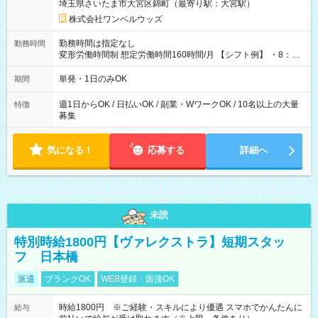
埼玉県さいたま市大宮区錦町（最寄り駅：大宮駅）
株式会社ワンベルウッズ
勤務時間は指定なし
勤務時間
変形労働時間制 想定労働時間160時間/月 【シフト例】 ・8：00
～21：00
単発・1日のみOK
期間
週1日からOK / 日払いOK / 副業・WワークOK / 10名以上の大量
特徴
募集
気になる！
応募する
詳細へ
未読
特別時給1800円【ヴァレクストラ】短期スタッ
フ 日本橋
派遣
ブランクOK
WEB登録・面接OK
時給1800円 ※ご経験・スキルにより優遇 スマホでかんたんに
給与