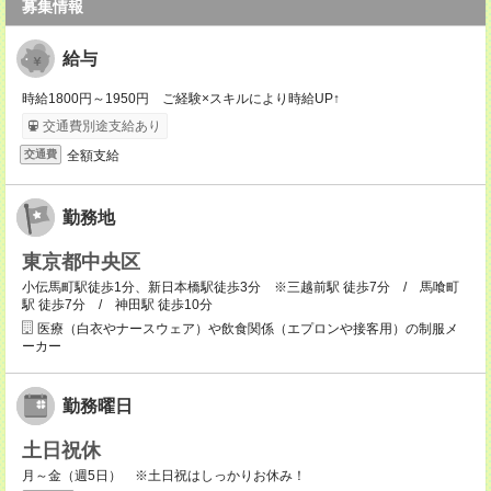
募集情報
給与
時給1800円～1950円 ご経験×スキルにより時給UP↑
交通費別途支給あり
全額支給
交通費
勤務地
東京都中央区
小伝馬町駅徒歩1分、新日本橋駅徒歩3分 ※三越前駅 徒歩7分 / 馬喰町
駅 徒歩7分 / 神田駅 徒歩10分
医療（白衣やナースウェア）や飲食関係（エプロンや接客用）の制服メ
ーカー
勤務曜日
土日祝休
月～金（週5日） ※土日祝はしっかりお休み！