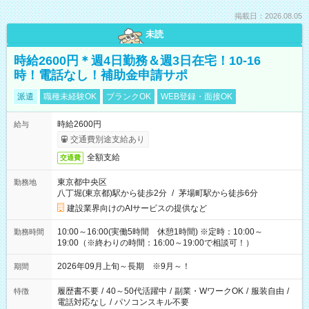
掲載日：2026.08.05
未読
時給2600円＊週4日勤務＆週3日在宅！10-16
時！電話なし！補助金申請サポ
派遣
職種未経験OK
ブランクOK
WEB登録・面接OK
時給2600円
給与
交通費別途支給あり
全額支給
交通費
東京都中央区
勤務地
八丁堀(東京都)駅から徒歩2分
/
茅場町駅から徒歩6分
建設業界向けのAIサービスの提供など
10:00～16:00(実働5時間 休憩1時間) ※定時：10:00～
勤務時間
19:00（※終わりの時間：16:00～19:00で相談可！）
2026年09月上旬～長期 ※9月～！
期間
履歴書不要
/
40～50代活躍中
/
副業・WワークOK
/
服装自由
/
特徴
電話対応なし
/
パソコンスキル不要