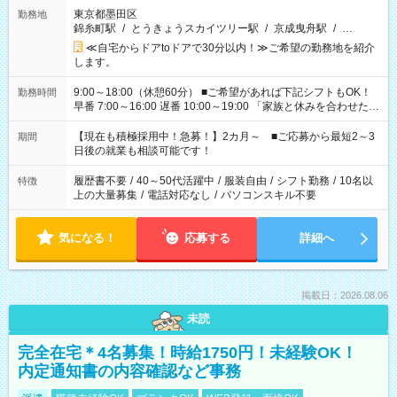
東京都墨田区
勤務地
錦糸町駅
/
とうきょうスカイツリー駅
/
京成曳舟駅
/
…
≪自宅からドアtoドアで30分以内！≫ご希望の勤務地を紹介
します。
9:00～18:00（休憩60分） ■ご希望があれば下記シフトもOK！
勤務時間
早番 7:00～16:00 遅番 10:00～19:00 「家族と休みを合わせた
い」 「余裕を持って夕飯の準備がしたい」 「できれば残業はし
たくない」 など、ご希望を教えてくださいね。 ※Wワーク希望
【現在も積極採用中！急募！】2カ月～ ■ご応募から最短2～3
期間
の方へ 今ご覧のお仕事で希望する勤務時間と、もう1つのお仕事
日後の就業も相談可能です！
の勤務時間。 合計で週40時間を超える場合は応募できません。
履歴書不要
/
40～50代活躍中
/
服装自由
/
シフト勤務
/
10名以
特徴
上の大量募集
/
電話対応なし
/
パソコンスキル不要
気になる！
応募する
詳細へ
掲載日：2026.08.06
未読
完全在宅＊4名募集！時給1750円！未経験OK！
内定通知書の内容確認など事務