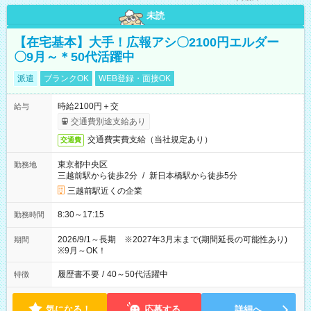
未読
【在宅基本】大手！広報アシ〇2100円エルダー
〇9月～＊50代活躍中
派遣
ブランクOK
WEB登録・面接OK
時給2100円＋交
給与
交通費別途支給あり
交通費実費支給（当社規定あり）
交通費
東京都中央区
勤務地
三越前駅から徒歩2分
/
新日本橋駅から徒歩5分
三越前駅近くの企業
8:30～17:15
勤務時間
2026/9/1～長期 ※2027年3月末まで(期間延長の可能性あり)
期間
※9月～OK！
履歴書不要
/
40～50代活躍中
特徴
気になる！
応募する
詳細へ