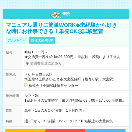
未読
マニュアル通りに簡単WORK◆未経験から好き
な時にお仕事できる！単発OK◎試験監督
アルバイト
職種未経験OK
時給1,300円～
給与
★交通費一部支給 時給1,300円～ ※試験・役割により手当あり
※勤務回数により昇給あり 【即給（前払い）オプションあ
交通費別途支給あり
り！】 希望される場合、勤務から1週間ほどで給与の一部を受け
取れます。 ※手数料418円がかかります。 【過去試験日の収入
さいたま市大宮区
勤務地
例】 ・河合塾模擬試験 8:30～17:30（休憩1時間） 時給1,300円
埼玉県埼玉県さいたま市大宮区錦町（最寄り駅：大宮駅）
×8時間＝日収10,400円＋交通費 ※当日の役割により時給＋100
円の場合あり ・国家試験 7:00～13:30（休憩なし） 時給1,300
株式会社全国試験運営センター
円（役割手当＋100円）×6時間＝日収8,400円＋交通費 【試用期
間】試用期間なし
シフト制
勤務時間
1日あたりの実働時間：最大7時間/日 09：00～17：00 ※勤務時
間は 試験により異なります。
単発・1日のみOK / 短期（1ヶ月以内）
期間
週1日からOK / 副業・WワークOK / 10名以上の大量募集
特徴