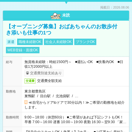
掲載日：2026.08.06
未読
【オープニング募集】おばあちゃんのお散歩付
き添いも仕事の1つ
派遣
職種未経験OK
社会人未経験OK
ブランクOK
WEB登録・面接OK
無資格未経験：時給1500円～ ■週払いOK ■扶養内OK ■日
給与
収1万2000円以上
交通費別途支給あり
交通費全額支給
交通費
東京都豊島区
勤務地
巣鴨駅
/
目白駅
/
北池袋駅
/
…
≪自宅からドアtoドアで30分以内！≫ご希望の勤務地を紹介
します。
9:00～18:00（休憩60分） ■ご希望があれば下記シフトもOK！
勤務時間
早番 7:00～16:00 遅番 10:00～19:00 夜勤 16:30～翌9:30 「家族
と休みを合わせたい」 「余裕を持って夕飯の準備がしたい」
「できれば残業はしたくない」 など、ご希望を教えてください