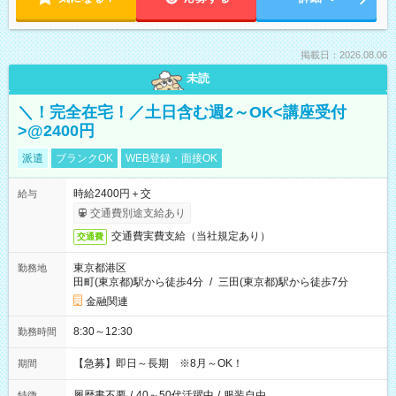
掲載日：2026.08.06
未読
＼！完全在宅！／土日含む週2～OK<講座受付
>@2400円
派遣
ブランクOK
WEB登録・面接OK
時給2400円＋交
給与
交通費別途支給あり
交通費実費支給（当社規定あり）
交通費
東京都港区
勤務地
田町(東京都)駅から徒歩4分
/
三田(東京都)駅から徒歩7分
金融関連
8:30～12:30
勤務時間
【急募】即日～長期 ※8月～OK！
期間
履歴書不要
/
40～50代活躍中
/
服装自由
特徴