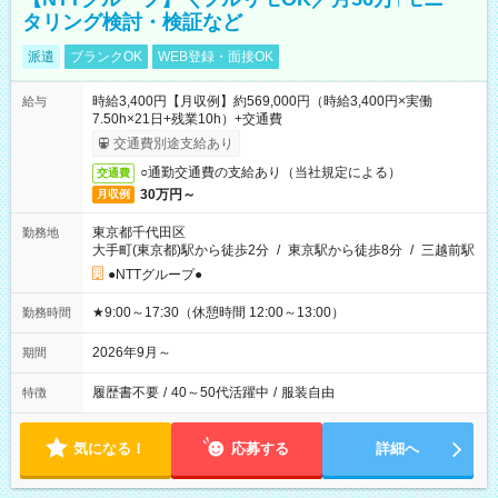
タリング検討・検証など
派遣
ブランクOK
WEB登録・面接OK
時給3,400円【月収例】約569,000円（時給3,400円×実働
給与
7.50h×21日+残業10h）+交通費
交通費別途支給あり
○通勤交通費の支給あり（当社規定による）
交通費
30万円～
月収例
東京都千代田区
勤務地
大手町(東京都)駅から徒歩2分
/
東京駅から徒歩8分
/
三越前駅
●NTTグループ●
★9:00～17:30（休憩時間 12:00～13:00）
勤務時間
2026年9月～
期間
履歴書不要
/
40～50代活躍中
/
服装自由
特徴
気になる！
応募する
詳細へ