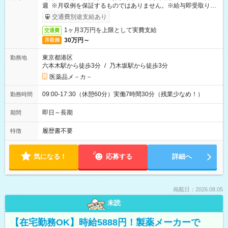
週 ※月収例を保証するものではありません。※給与即受取りサ
ービス利用可（利用条件有）
交通費別途支給あり
1ヶ月3万円を上限として実費支給
交通費
30万円～
月収例
東京都港区
勤務地
六本木駅から徒歩3分
/
乃木坂駅から徒歩3分
医薬品メ－カ－
09:00-17:30（休憩60分）実働7時間30分（残業少なめ！）
勤務時間
即日～長期
期間
履歴書不要
特徴
気になる！
応募する
詳細へ
掲載日：2026.08.05
未読
【在宅勤務OK】時給5888円！製薬メーカーで