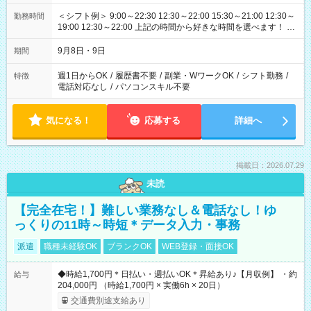
＜シフト例＞ 9:00～22:30 12:30～22:00 15:30～21:00 12:30～
勤務時間
19:00 12:30～22:00 上記の時間から好きな時間を選べます！ ※
時間は変更となる可能性があります
9月8日・9日
期間
週1日からOK
/
履歴書不要
/
副業・WワークOK
/
シフト勤務
/
特徴
電話対応なし
/
パソコンスキル不要
気になる！
応募する
詳細へ
掲載日：2026.07.29
未読
【完全在宅！】難しい業務なし＆電話なし！ゆ
っくりの11時～時短＊データ入力・事務
派遣
職種未経験OK
ブランクOK
WEB登録・面接OK
◆時給1,700円＊日払い・週払いOK＊昇給あり♪【月収例】 ・約
給与
204,000円 （時給1,700円 × 実働6h × 20日）
交通費別途支給あり