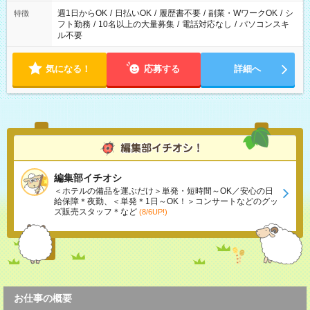
ください！
週1日からOK
/
日払いOK
/
履歴書不要
/
副業・WワークOK
/
シ
特徴
フト勤務
/
10名以上の大量募集
/
電話対応なし
/
パソコンスキ
ル不要
気になる！
応募する
詳細へ
編集部イチオシ
＜ホテルの備品を運ぶだけ＞単発・短時間～OK／安心の日
給保障＊夜勤、＜単発＊1日～OK！＞コンサートなどのグッ
ズ販売スタッフ＊など
(8/6UP!)
お仕事の概要