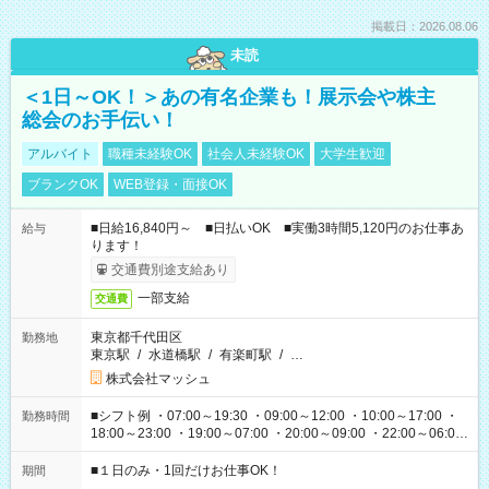
掲載日：2026.08.06
未読
＜1日～OK！＞あの有名企業も！展示会や株主
総会のお手伝い！
アルバイト
職種未経験OK
社会人未経験OK
大学生歓迎
ブランクOK
WEB登録・面接OK
■日給16,840円～ ■日払いOK ■実働3時間5,120円のお仕事あ
給与
ります！
交通費別途支給あり
一部支給
交通費
東京都千代田区
勤務地
東京駅
/
水道橋駅
/
有楽町駅
/
…
株式会社マッシュ
■シフト例 ・07:00～19:30 ・09:00～12:00 ・10:00～17:00 ・
勤務時間
18:00～23:00 ・19:00～07:00 ・20:00～09:00 ・22:00～06:00
etc ★最短で3時間で5,120円のお仕事から 15時間で2万円近く稼
げるお仕事も！ ご希望のお時間に合わせてご紹介！ ※シフトは
■１日のみ・1回だけお仕事OK！
期間
現場によって異なります。 ※勿論、休憩時間はあるのでご安心