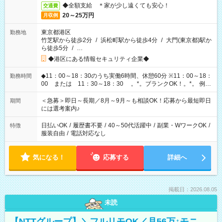
◆全額支給 ＊家が少し遠くても安心！
交通費
20～25万円
月収例
東京都港区
勤務地
竹芝駅から徒歩2分
/
浜松町駅から徒歩4分
/
大門(東京都)駅か
ら徒歩5分
/
…
◆港区にある情報セキュリティ企業◆
◆11：00～18：30のうち実働6時間、休憩60分 ※11：00～18：
勤務時間
00 または 11：30～18：30 。*。ブランクOK！。*。 例え
ば前職が、 在宅/財団法人/事務/コールセンター/受付/販売/カフェ
スタッフ スイーツ販売/ホテルフロント/化粧品販売/など 様々な
＜急募＞即日～長期／8月～9月～も相談OK！応募から最短即日
期間
業界から入社して活躍されています♪
には選考案内♪
日払いOK
/
履歴書不要
/
40～50代活躍中
/
副業・WワークOK
/
特徴
服装自由
/
電話対応なし
気になる！
応募する
詳細へ
掲載日：2026.08.05
未読
【NTTグループ】＼フルリモOK／月56万↑モニ