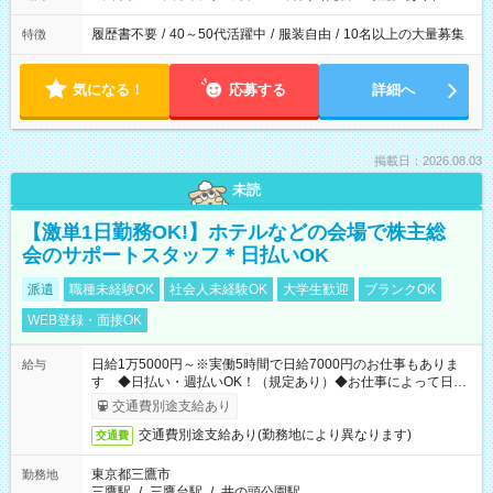
履歴書不要
/
40～50代活躍中
/
服装自由
/
10名以上の大量募集
特徴
気になる！
応募する
詳細へ
掲載日：2026.08.03
未読
【激単1日勤務OK!】ホテルなどの会場で株主総
会のサポートスタッフ＊日払いOK
派遣
職種未経験OK
社会人未経験OK
大学生歓迎
ブランクOK
WEB登録・面接OK
日給1万5000円～※実働5時間で日給7000円のお仕事もありま
給与
す ◆日払い・週払いOK！（規定あり）◆お仕事によって日給
も異なります
交通費別途支給あり
交通費別途支給あり(勤務地により異なります)
交通費
東京都三鷹市
勤務地
三鷹駅
/
三鷹台駅
/
井の頭公園駅