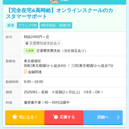
【完全在宅&高時給】オンラインスクールのカ
スタマーサポート
派遣
ブランクOK
WEB登録・面接OK
時給2400円＋交
給与
交通費別途支給あり
交通費実費支給（当社規定あり）
交通費
東京都港区
勤務地
田町(東京都)駅から徒歩4分
/
三田(東京都)駅から徒歩7分
金融関連
9:00～18:00
勤務時間
2026/9/1～長期 ※長期(2ヶ月以上) ※9月～OK！
期間
履歴書不要
/
40～50代活躍中
特徴
気になる！
応募する
詳細へ