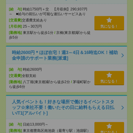
[給 与]
時給1750円＋交 【月収例】290,937円
～ ■給与の前払いが可能な速払いサービスあり
[交通費]
交通費支給あり
[月収例]
25～30万円
気になる！
[勤務地]
東京駅から徒歩1分
/
京橋(東京都)駅から徒
歩5分
時給2600円＊ほぼ在宅！週3～4日＆16時迄OK！補助
金申請のサポート業務[派遣]
[給 与]
時給2600円
[交通費]
全額支給
気になる！
[勤務地]
八丁堀(東京都)駅から徒歩2分
/
茅場町駅か
ら徒歩6分
人気イベントも！好きな場所で働けるイベントスタ
ッフ☆来社不要！働いたその日に給料もらえる日払
い/T1[アルバイト]
[給 与]
日給13,000円～
[勤務地]
東京都豊島区南池袋（最寄り駅：池袋駅）
気になる！