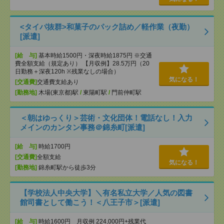
<タイパ抜群>和菓子のパック詰め／軽作業（夜勤）
[派遣]
[給 与]
基本時給1500円・深夜時給1875円 ※交通
費全額支給（規定あり） 【月収例】28.5万円（20
日勤務＋深夜120h ※残業なしの場合）
気になる！
[交通費]
交通費支給あり
[勤務地]
木場(東京都)駅
/
東陽町駅
/
門前仲町駅
＜朝はゆっくり＞芸術・文化団体！電話なし！入力
メインのカンタン事務＠錦糸町[派遣]
[給 与]
時給1700円
[交通費]
全額支給
気になる！
[勤務地]
錦糸町駅から徒歩3分
【学校法人中央大学】＼有名私立大学／人気の図書
館司書として働こう！＜八王子市＞[派遣]
[給 与]
時給1600円 月収例 224,000円+残業代