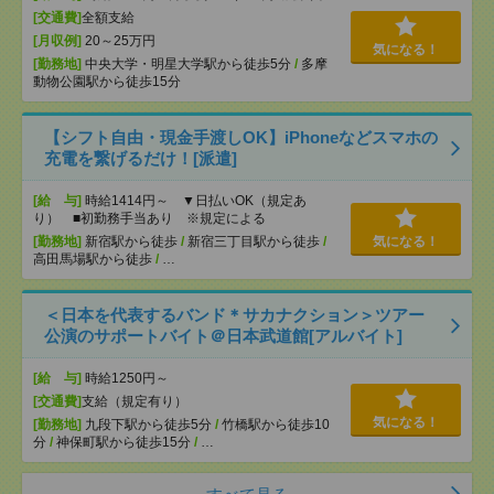
[交通費]
全額支給
[月収例]
20～25万円
気になる！
[勤務地]
中央大学・明星大学駅から徒歩5分
/
多摩
動物公園駅から徒歩15分
【シフト自由・現金手渡しOK】iPhoneなどスマホの
充電を繋げるだけ！[派遣]
[給 与]
時給1414円～ ▼日払いOK（規定あ
り） ■初勤務手当あり ※規定による
[勤務地]
新宿駅から徒歩
/
新宿三丁目駅から徒歩
/
気になる！
高田馬場駅から徒歩
/
…
＜日本を代表するバンド＊サカナクション＞ツアー
公演のサポートバイト＠日本武道館[アルバイト]
[給 与]
時給1250円～
[交通費]
支給（規定有り）
気になる！
[勤務地]
九段下駅から徒歩5分
/
竹橋駅から徒歩10
分
/
神保町駅から徒歩15分
/
…