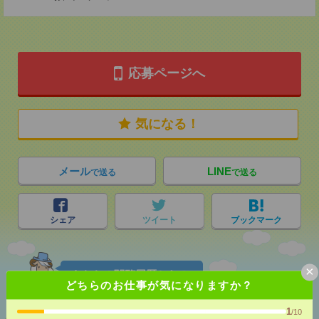
応募ページへ
気になる！
メール
LINE
で送る
で送る
シェア
ツイート
ブックマーク
×
あなたの閲覧履歴からの
どちらのお仕事が気になりますか？
おすすめ
1
/10