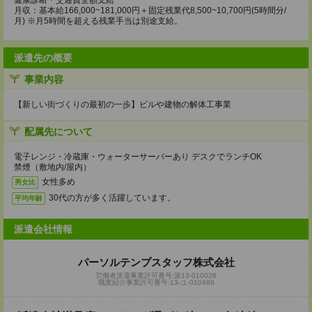
健康診断・交通費全額支給
月収：基本給166,000~181,000円＋固定残業代8,500~10,700円(5時間分/
月) ※月5時間を超える残業手当は別途支給。
派遣先の概要
事業内容
【新しい街づくりの最初の一歩】ビルや建物の解体工事業
配属先について
電子レンジ・冷蔵庫・ウォーターサーバーあり デスクでランチOK
禁煙（敷地内/屋内）
女性多め
男女比
30代の方が多く活躍しています。
平均年齢
派遣会社情報
パーソルテンプスタッフ株式会社
労働者派遣事業許可番号:派13-010026
職業紹介事業許可番号:13-ユ-010486