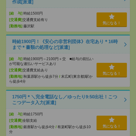
作成[派遣]
[給 与]
時給1500円
[交通費]
交通費支給有り
気になる！
[勤務地]
藤沢駅
時給1900円！《安心の非営利団体》在宅あり＊16時
まで＊書類の処理など[派遣]
[給 与]
時給1900円～2100円＋交 ■給与の前払い
が可能な速払いサービスあり
[交通費]
交通費支給あり
気になる！
[勤務地]
秋葉原駅から徒歩7分
/
末広町(東京都)駅か
ら徒歩4分
1750円＊＼完全電話なし／ゆったり9:50出社！こつ
こつデータ入力[派遣]
[給 与]
時給1750円
[交通費]
全額支給
気になる！
[勤務地]
銀座駅から徒歩4分
/
有楽町駅から徒歩10
分