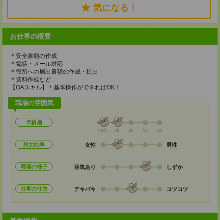
気になる！
お仕事の概要
＊安全書類の作成
＊電話・メール対応
＊役所への届出書類の作成・提出
＊資料作成など
【OAスキル】＊基本操作ができればOK！
職場の雰囲気
年齢層
20代
30
40
50
60
男女比率
女性
男性
職場の様子
活気あり
しずか
仕事の仕方
テキパキ
コツコツ