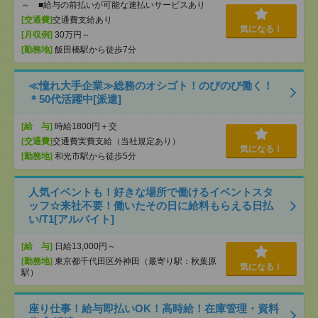
～ ■給与の前払いが可能な速払いサービスあり
[交通費]
交通費支給あり
気になる！
[月収例]
30万円～
[勤務地]
飯田橋駅から徒歩7分
≪憧れ大手企業≫総務のオシゴト！のびのび働く！
＊50代活躍中[派遣]
[給 与]
時給1800円＋交
[交通費]
交通費実費支給（当社規定あり）
気になる！
[勤務地]
和光市駅から徒歩5分
人気イベントも！好きな場所で働けるイベントスタ
ッフ☆来社不要！働いたその日に給料もらえる日払
い/T1[アルバイト]
[給 与]
日給13,000円～
[勤務地]
東京都千代田区外神田（最寄り駅：秋葉原
気になる！
駅）
座り仕事！給与即払いOK！高時給！在庫管理・資料