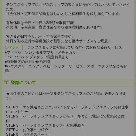
テンプスタッフでは、登録スタッフの皆さまに安心してはたらいていただく
ため、
社会保険・定期健康診断をはじめとした福利厚生を取り揃えています。
有給休暇は全日・半日の2種類が取得可能、
その他、産前産後・育児休業など各種休暇制度があります。
皆さまの日常をサポートする家事支援や、
休日を彩る旅行や各種施設が割引になる優待サービスをご用意！
~テンプスタッフに登録している方へのお得な優待サービス~
ポイント！
■ファッションレンタルアプリ「メチャカリ」
└パーソルテンプスタッフ限定特典あり！
■海外国内の旅行や宿泊割引
■ハウスクリーニング、ベビーシッターサービス、スポーツクラブなどもお
得に
登録について
★お仕事のご紹介にはパーソルテンプスタッフへのご登録が必要となりま
す。
STEP１：エン派遣またはエンバイトからパーソルテンプスタッフのお仕事
にエントリー
STEP２：パーソルテンプスタッフからメールまたは電話にて登録のご案
内
STEP３：パーソルテンプスタッフへ登録手続き
STEP４：お仕事のご紹介
STEP５：お仕事スタート！