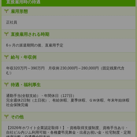
直接雇用時の待遇
雇用形態
正社員
直接雇用される時期
6ヶ月の派遣期間の後、直雇用予定
給与・年収例
年収320万円～390万円 月収例 230,000円～280,000円（固定残業代含
む）
待遇・福利厚生
通勤手当(全額支給）・年間休日（127日）
完全週休2日制（土日祝）、有給休暇、夏季休暇、ＧＷ休暇、年末年始休暇
社会保険完備
その他
【2026年ホワイト企業認定取得！】・資格取得支援制度、資格手当あり・
自社ビル内ジム利用可能・各種慶弔見舞金・出産お祝い金・社宅制度・定期