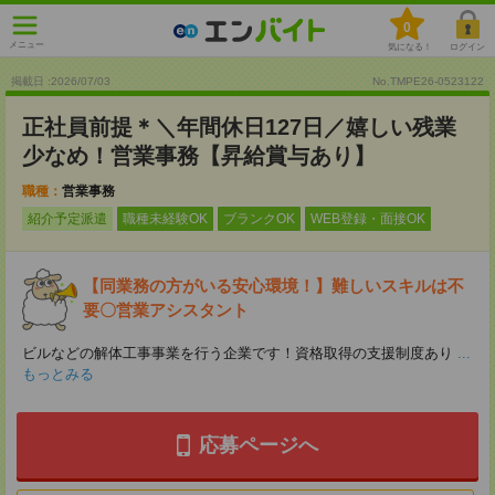
0
メニュー
気になる！
ログイン
掲載日 :2026
/
07
/
03
No.TMPE26-0523122
正社員前提＊＼年間休日127日／嬉しい残業
少なめ！営業事務【昇給賞与あり】
職種：
営業事務
紹介予定派遣
職種未経験OK
ブランクOK
WEB登録・面接OK
【同業務の方がいる安心環境！】難しいスキルは不
要〇営業アシスタント
ビルなどの解体工事事業を行う企業です！資格取得の支援制度あり
...
もっとみる
応募ページへ