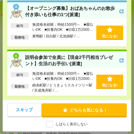
【オープニング募集】おばあちゃんのお散歩
【オープニング募集】おばあちゃんのお散歩付き添
付き添いも仕事の1つ[派遣]
いも仕事の1つ[派遣]
無資格未経験：時給1500円～ ■週払
給与
いOK ■扶養内OK ■日収1万2000円
[給 与]
無資格未経験：時給1500円～ ■週払い
以上
OK ■扶養内OK ■日収1万2000円以上
巣鴨駅 / 目白駅 / 北池袋駅 / …
気になる!
勤務地
[交通費]
交通費全額支給
気になる！
[勤務地]
巣鴨駅
/
目白駅
/
北池袋駅
/
…
説明会参加で全員に【現金2千円相当プレゼ
説明会参加で全員に【現金2千円相当プレゼント】生
ント】生活のお手伝い[派遣]
活のお手伝い[派遣]
無資格未経験：時給1500円～ ■週払
給与
いOK ■扶養内OK ■日収1万2000円
[給 与]
無資格未経験：時給1500円～ ■週払い
以上
OK ■扶養内OK ■日収1万2000円以上
錦糸町駅 / とうきょうスカイツリー駅
気になる!
勤務地
/ 京成曳舟駅 / …
[交通費]
交通費全額支給
気になる！
[勤務地]
錦糸町駅
/
とうきょうスカイツリー駅
/
京
成曳舟駅
/
…
スキップ
どちらも気になる！
【在宅勤務OK】時給3000円！10～16時＊残業ほぼな
し▼新日本橋で一般事務[派遣]
しばらく表示しない