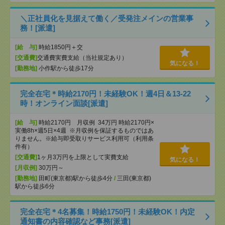
＼正社員化を見据えて働く／受発注メインの営業事
務！[派遣]
[給 与]
時給1850円＋交
[交通費]
交通費実費支給（当社規定あり）
気になる！
[勤務地]
小作駅から徒歩17分
完全在宅＊時給2170円！未経験OK！週4日＆13-22
時！オンライン面談[派遣]
[給 与]
時給2170円 月収例 34万円 時給2170円×
実働8h×週5日×4週 ※月収例を保証するものではあ
りません。※給与即受取りサービス利用可（利用条
件有）
[交通費]
1ヶ月3万円を上限として実費支給
気になる！
[月収例]
30万円～
[勤務地]
田町(東京都)駅から徒歩4分
/
三田(東京都)
駅から徒歩6分
完全在宅＊4名募集！時給1750円！未経験OK！内定
通知書の内容確認など事務[派遣]