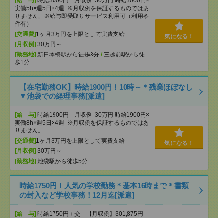
[給 与]
時給3000円 月収例 30万円 時給3000円×
実働5h×週5日×4週 ※月収例を保証するものではあ
りません。※給与即受取りサービス利用可（利用条
件有）
[交通費]
1ヶ月3万円を上限として実費支給
気になる！
[月収例]
30万円～
[勤務地]
新日本橋駅から徒歩3分
/
三越前駅から徒
歩1分
【在宅勤務OK】時給1900円！10時～＊残業ほぼなし
▼池袋での経理事務[派遣]
[給 与]
時給1900円 月収例 30万円 時給1900円×
実働8h×週5日×4週 ※月収例を保証するものではあ
りません。
[交通費]
1ヶ月3万円を上限として実費支給
気になる！
[月収例]
30万円～
[勤務地]
池袋駅から徒歩5分
時給1750円！人気の学校勤務＊基本16時まで＊書類
の封入など学校事務！12月迄[派遣]
[給 与]
時給1750円＋交 【月収例】301,875円