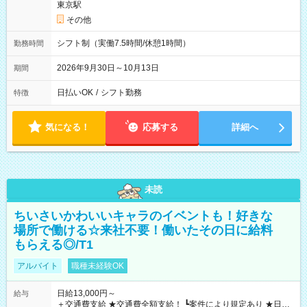
東京駅
その他
シフト制（実働7.5時間/休憩1時間）
勤務時間
2026年9月30日～10月13日
期間
日払いOK
/
シフト勤務
特徴
気になる！
応募する
詳細へ
未読
ちいさいかわいいキャラのイベントも！好きな
場所で働ける☆来社不要！働いたその日に給料
もらえる◎/T1
アルバイト
職種未経験OK
日給13,000円～
給与
＋交通費支給 ★交通費全額支給！ ┗案件により規定あり ★日払