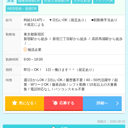
派遣
職種未経験OK
社会人未経験OK
大学生歓迎
ブランクOK
WEB登録・面接OK
時給1414円～ ▼日払いOK（規定あり） ■初勤務手当あり
給与
※規定による
東京都新宿区
勤務地
新宿駅から徒歩
/
新宿三丁目駅から徒歩
/
高田馬場駅から徒歩
/
…
物流企業
9:00～18:00
勤務時間
即日～OK！ 1日～働けます＾＾（規定あり）
期間
週1日からOK
/
日払いOK
/
履歴書不要
/
40～50代活躍中
/
副
特徴
業・WワークOK
/
服装自由
/
シフト勤務
/
10名以上の大量募
集
/
電話対応なし
/
パソコンスキル不要
気になる！
応募する
詳細へ
掲載日：2026.08.03