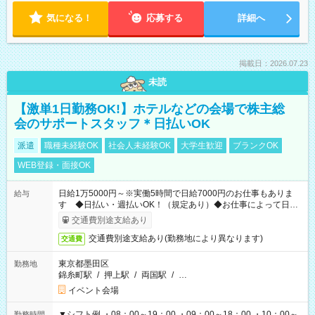
気になる！
応募する
詳細へ
掲載日：2026.07.23
未読
【激単1日勤務OK!】ホテルなどの会場で株主総
会のサポートスタッフ＊日払いOK
派遣
職種未経験OK
社会人未経験OK
大学生歓迎
ブランクOK
WEB登録・面接OK
日給1万5000円～※実働5時間で日給7000円のお仕事もありま
給与
す ◆日払い・週払いOK！（規定あり）◆お仕事によって日給
も異なります
交通費別途支給あり
交通費別途支給あり(勤務地により異なります)
交通費
東京都墨田区
勤務地
錦糸町駅
/
押上駅
/
両国駅
/
…
イベント会場
▼シフト例 ・08：00～19：00 ・09：00～18：00 ・10：00～
勤務時間