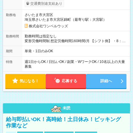
いOK！（規定あり） ┗働いたその日に現金GET♪ お仕事後はコ
交通費別途支給あり
ンビニATMから 日払い分を引き落とせます！ 【試用期間】試
用期間なし
さいたま市大宮区
勤務地
埼玉県さいたま市大宮区錦町（最寄り駅：大宮駅）
株式会社ワンベルウッズ
勤務時間は指定なし
勤務時間
変形労働時間制 想定労働時間160時間/月 【シフト例】 ・8：00
～21：00
単発・1日のみOK
期間
週1日からOK / 日払いOK / 副業・WワークOK / 10名以上の大量
特徴
募集
気になる！
応募する
詳細へ
未読
給与即払いOK！高時給！土日休み！ピッキング
作業など