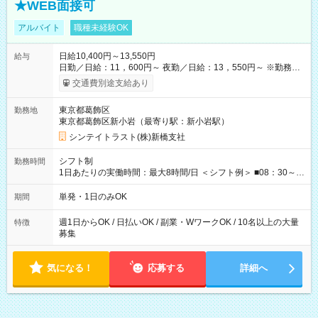
★WEB面接可
アルバイト
職種未経験OK
日給10,400円～13,550円
給与
日勤／日給：11，600円～ 夜勤／日給：13，550円～ ※勤務数
が週2日以下の場合 日勤／日給：10，400円 夜勤／日給：12，
交通費別途支給あり
350円 ■交通費別途全額支給 ※規定あり ■支払方法：日払い └日
給のうち7，000円を現金先払い ※稼働分 ※週払い・月払いOK
東京都葛飾区
勤務地
⇒希望をお聞かせください♪ ■各種資格手当あり ■残業手当あり ■
東京都葛飾区新小岩（最寄り駅：新小岩駅）
日給保障あり └早く終わっても”全額”支給！ ----- ≪ 法定研
修 ≫ 研修時の給与： 日給10，000円×3日間（24時間） ＝研
シンテイトラスト(株)新橋支社
修費として合計30，000円支給 ＋交通費全額支給 ※規定あり
【試用期間】試用期間なし
シフト制
勤務時間
1日あたりの実働時間：最大8時間/日 ＜シフト例＞ ■08：30～
17：30 ■20：00～翌5：00 など！ 上記時間内で、 実働8時
間・休憩1時間／日
単発・1日のみOK
期間
週1日からOK / 日払いOK / 副業・WワークOK / 10名以上の大量
特徴
募集
気になる！
応募する
詳細へ