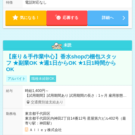
電話対応なし
特徴
気になる！
応募する
詳細へ
未読
【座り＆手作業中心】香水shopの梱包スタッ
フ ★副業OK ★週1日からOK ★1日1時間から
OK
アルバイト
職種未経験OK
時給1,400円～
給与
【試用期間】試用期間あり 試用期間の長さ：1ヶ月 雇用形態、
給与は本採用時と同じです。
交通費別途支給あり
東京都千代田区
勤務地
東京都千代田区内神田2丁目14番12号 星屋第六ビル402号（最
寄り駅：神田駅）
Ａｌｌｅｙ株式会社