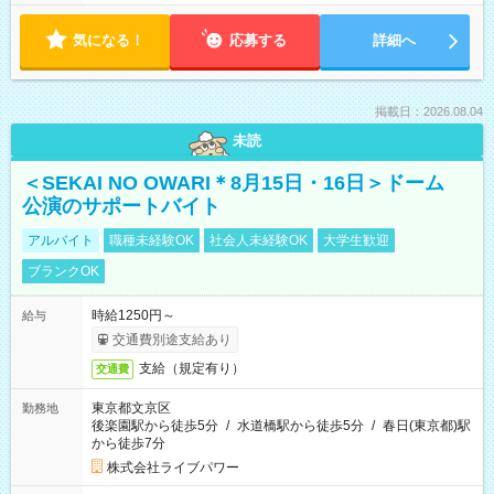
気になる！
応募する
詳細へ
掲載日：2026.08.04
未読
＜SEKAI NO OWARI＊8月15日・16日＞ドーム
公演のサポートバイト
アルバイト
職種未経験OK
社会人未経験OK
大学生歓迎
ブランクOK
時給1250円～
給与
交通費別途支給あり
支給（規定有り）
交通費
東京都文京区
勤務地
後楽園駅から徒歩5分
/
水道橋駅から徒歩5分
/
春日(東京都)駅
から徒歩7分
株式会社ライブパワー