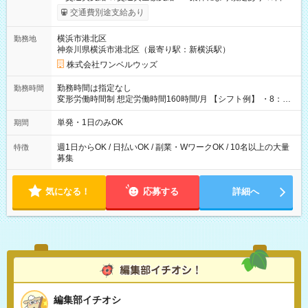
いOK！（規定あり） ┗働いたその日に現金GET♪ お仕事後はコ
交通費別途支給あり
ンビニATMから 日払い分を引き落とせます！ 【試用期間】試
用期間なし
横浜市港北区
勤務地
神奈川県横浜市港北区（最寄り駅：新横浜駅）
株式会社ワンベルウッズ
勤務時間は指定なし
勤務時間
変形労働時間制 想定労働時間160時間/月 【シフト例】 ・8：00
～21：00
単発・1日のみOK
期間
週1日からOK / 日払いOK / 副業・WワークOK / 10名以上の大量
特徴
募集
気になる！
応募する
詳細へ
編集部イチオシ