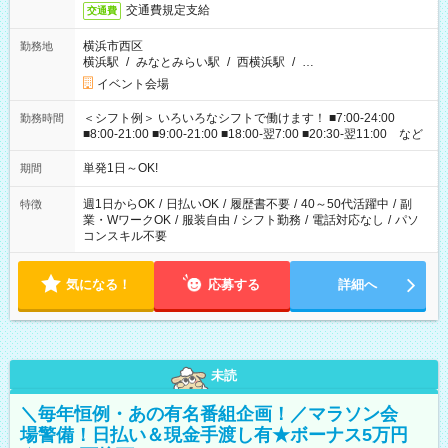
交通費規定支給
交通費
横浜市西区
勤務地
横浜駅
/
みなとみらい駅
/
西横浜駅
/
…
イベント会場
＜シフト例＞ いろいろなシフトで働けます！ ■7:00-24:00
勤務時間
■8:00-21:00 ■9:00-21:00 ■18:00-翌7:00 ■20:30-翌11:00 など
単発1日～OK!
期間
週1日からOK
/
日払いOK
/
履歴書不要
/
40～50代活躍中
/
副
特徴
業・WワークOK
/
服装自由
/
シフト勤務
/
電話対応なし
/
パソ
コンスキル不要
気になる！
応募する
詳細へ
未読
＼毎年恒例・あの有名番組企画！／マラソン会
場警備！日払い＆現金手渡し有★ボーナス5万円