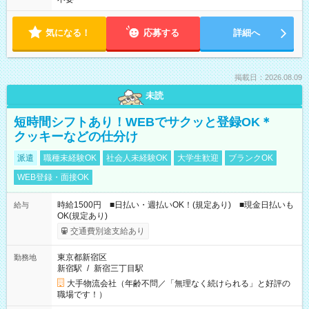
気になる！
応募する
詳細へ
掲載日：2026.08.09
未読
短時間シフトあり！WEBでサクッと登録OK＊
クッキーなどの仕分け
派遣
職種未経験OK
社会人未経験OK
大学生歓迎
ブランクOK
WEB登録・面接OK
時給1500円 ■日払い・週払いOK！(規定あり) ■現金日払いも
給与
OK(規定あり)
交通費別途支給あり
東京都新宿区
勤務地
新宿駅
/
新宿三丁目駅
大手物流会社（年齢不問／「無理なく続けられる」と好評の
職場です！）