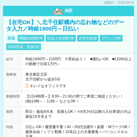
掲載日：2026.08.06
未読
【在宅OK】＼北千住駅構内の忘れ物などのデー
タ入力／時給1900円～日払い
派遣
職種未経験OK
社会人未経験OK
大学生歓迎
ブランクOK
WEB登録・面接OK
時給1900円～2100円 ※昇給あり！ ■週払いOK ■1日6h以上
給与
の勤務で日収1万円～
東京都足立区
勤務地
北千住駅から徒歩5分
キレイなオフィスです
【1日4時間～】8:00～21:00の間でご希望ご相談ください！
勤務時間
(例)10時～・11時～ などもOK！
即日～最短9月末、長期もOK！※8月24日以降の入社希望の方は
期間
最短10月末まで
日払いOK
/
履歴書不要
/
40～50代活躍中
/
副業・WワークOK
/
特徴
服装自由
/
シフト勤務
/
10名以上の大量募集
/
パソコンスキル
不要