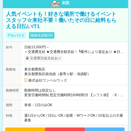
未読
人気イベントも！好きな場所で働けるイベント
スタッフ☆来社不要！働いたその日に給料もら
える日払い/T1
アルバイト
職種未経験OK
日給13,000円～
給与
＋交通費支給 ★交通費全額支給！ ┗案件により規定あり ★日払
いOK！（規定あり） ┗働いたその日に現金GET♪ お仕事後はコ
交通費別途支給あり
ンビニATMから 日払い分を引き落とせます！ 【試用期間】試
用期間なし
東京都豊島区
勤務地
東京都豊島区南池袋（最寄り駅：池袋駅）
株式会社ワンベルウッズ
勤務時間は指定なし
勤務時間
変形労働時間制 想定労働時間160時間/月 【シフト例】 ・8：00
～21：00
単発・1日のみOK
期間
週1日からOK / 日払いOK / 副業・WワークOK / 10名以上の大量
特徴
募集