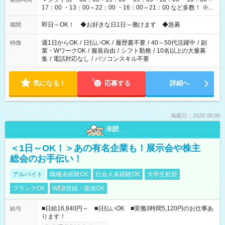
17：00 ・13：00～22：00 ・16：00～21：00 など多数！ ※お
仕事により勤務時間が異なります
即日～OK！ ◆お好きな日1日～働けます ◆急募
期間
週1日からOK
/
日払いOK
/
履歴書不要
/
40～50代活躍中
/
副
特徴
業・WワークOK
/
服装自由
/
シフト勤務
/
10名以上の大量募
集
/
電話対応なし
/
パソコンスキル不要
気になる！
応募する
詳細へ
掲載日：2026.08.08
未読
＜1日～OK！＞あの有名企業も！展示会や株主
総会のお手伝い！
アルバイト
職種未経験OK
社会人未経験OK
大学生歓迎
ブランクOK
WEB登録・面接OK
■日給16,840円～ ■日払いOK ■実働3時間5,120円のお仕事あ
給与
ります！