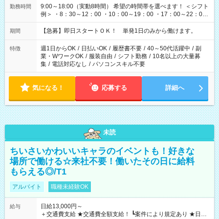
9:00～18:00（実動8時間） 希望の時間帯を選べます！ ＜シフト
勤務時間
例＞ ・8：30～12：00 ・10：00～19：00 ・17：00～22：00
・13：00～22：00 ・22：00～翌6：00 など
【急募】即日スタートＯＫ！ 単発1日のみから働けます。
期間
週1日からOK
/
日払いOK
/
履歴書不要
/
40～50代活躍中
/
副
特徴
業・WワークOK
/
服装自由
/
シフト勤務
/
10名以上の大量募
集
/
電話対応なし
/
パソコンスキル不要
気になる！
応募する
詳細へ
未読
ちいさいかわいいキャラのイベントも！好きな
場所で働ける☆来社不要！働いたその日に給料
もらえる◎/T1
アルバイト
職種未経験OK
日給13,000円～
給与
＋交通費支給 ★交通費全額支給！ ┗案件により規定あり ★日払