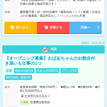
【現在も積極採用中！急募！】2カ月～ ■ご応募から最短2～3
期間
の方へ 今ご覧のお仕事で希望する勤務時間と、もう1つのお仕事
日後の就業も相談可能です！
の勤務時間。 合計で週40時間を超える場合は応募できません。
履歴書不要
/
40～50代活躍中
/
服装自由
/
シフト勤務
/
10名以
特徴
上の大量募集
/
電話対応なし
/
パソコンスキル不要
気になる！
応募する
詳細へ
掲載日：2026.08.10
未読
【オープニング募集】おばあちゃんのお散歩付
き添いも仕事の1つ
派遣
職種未経験OK
社会人未経験OK
ブランクOK
WEB登録・面接OK
無資格未経験：時給1500円～ ■週払いOK ■扶養内OK ■日
給与
収1万2000円以上
交通費別途支給あり
交通費全額支給
交通費