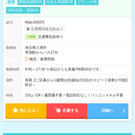
派遣
職種未経験OK
社会人未経験OK
ブランクOK
WEB登録・面接OK
時給1600円
給与
交通費別途支給あり
交通費支給有り
交通費
埼玉県八潮市
勤務地
草加駅からバス27分
物流・倉庫関係
9:00～17:30 ※表記のうち実働7時間30分です。
勤務時間
長期【ご応募から1週間以内(最短2日目)のスピード就業が可能】
期間
即日～
日払いOK
/
履歴書不要
/
電話対応なし
/
パソコンスキル不要
特徴
気になる！
応募する
詳細へ