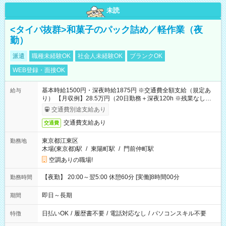
未読
<タイパ抜群>和菓子のパック詰め／軽作業（夜
勤）
派遣
職種未経験OK
社会人未経験OK
ブランクOK
WEB登録・面接OK
基本時給1500円・深夜時給1875円 ※交通費全額支給（規定あ
給与
り） 【月収例】28.5万円（20日勤務＋深夜120h ※残業なしの場
合）
交通費別途支給あり
交通費支給あり
交通費
東京都江東区
勤務地
木場(東京都)駅
/
東陽町駅
/
門前仲町駅
空調ありの職場!
【夜勤】 20:00～翌5:00 休憩60分 [実働]8時間00分
勤務時間
即日～長期
期間
日払いOK
/
履歴書不要
/
電話対応なし
/
パソコンスキル不要
特徴