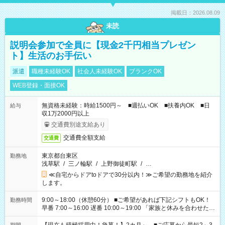
掲載日：2026.08.09
未読
説明会参加で全員に【現金2千円相当プレゼン
ト】生活のお手伝い
派遣
職種未経験OK
社会人未経験OK
ブランクOK
WEB登録・面接OK
無資格未経験：時給1500円～ ■週払いOK ■扶養内OK ■日
給与
収1万2000円以上
交通費別途支給あり
交通費全額支給
交通費
東京都台東区
勤務地
浅草駅
/
三ノ輪駅
/
上野御徒町駅
/
…
≪自宅からドアtoドアで30分以内！≫ご希望の勤務地を紹介
します。
9:00～18:00（休憩60分） ■ご希望があれば下記シフトもOK！
勤務時間
早番 7:00～16:00 遅番 10:00～19:00 「家族と休みを合わせた
い」 「余裕を持って夕飯の準備がしたい」 「できれば残業はし
たくない」 など、ご希望を教えてくださいね。 ※Wワーク希望