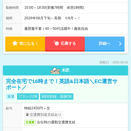
10:00～18:00(実働7時間 休憩1時間)
勤務時間
2026年08月下旬～長期 ※8月～！
期間
履歴書不要
/
40～50代活躍中
/
服装自由
特徴
気になる！
応募する
詳細へ
掲載日：2026.08.05
未読
完全在宅で16時まで！英語&日本語＼EC運営サ
ポート／
派遣
ブランクOK
WEB登録・面接OK
時給2450円＋交
給与
交通費別途支給あり
出社時の通勤交通費支給
交通費