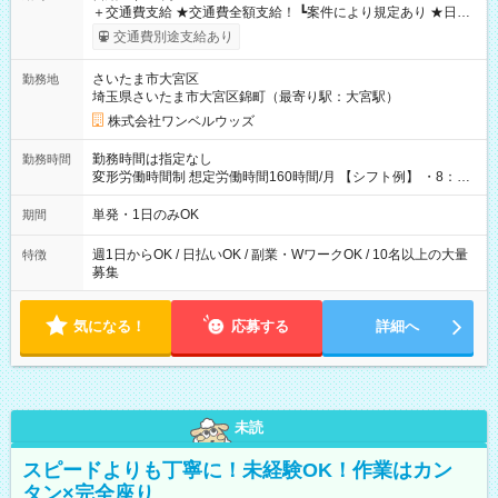
＋交通費支給 ★交通費全額支給！ ┗案件により規定あり ★日払
いOK！（規定あり） ┗働いたその日に現金GET♪ お仕事後はコ
交通費別途支給あり
ンビニATMから 日払い分を引き落とせます！ 【試用期間】試
用期間なし
さいたま市大宮区
勤務地
埼玉県さいたま市大宮区錦町（最寄り駅：大宮駅）
株式会社ワンベルウッズ
勤務時間は指定なし
勤務時間
変形労働時間制 想定労働時間160時間/月 【シフト例】 ・8：00
～21：00
単発・1日のみOK
期間
週1日からOK / 日払いOK / 副業・WワークOK / 10名以上の大量
特徴
募集
気になる！
応募する
詳細へ
未読
スピードよりも丁寧に！未経験OK！作業はカン
タン×完全座り