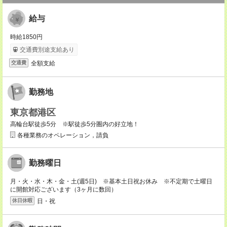
給与
時給1850円
交通費別途支給あり
全額支給
交通費
勤務地
東京都港区
高輪台駅徒歩5分 ※駅徒歩5分圏内の好立地！
各種業務のオペレーション，請負
勤務曜日
月・火・水・木・金・土(週5日) ※基本土日祝お休み ※不定期で土曜日
に開館対応ございます（3ヶ月に数回）
日・祝
休日休暇