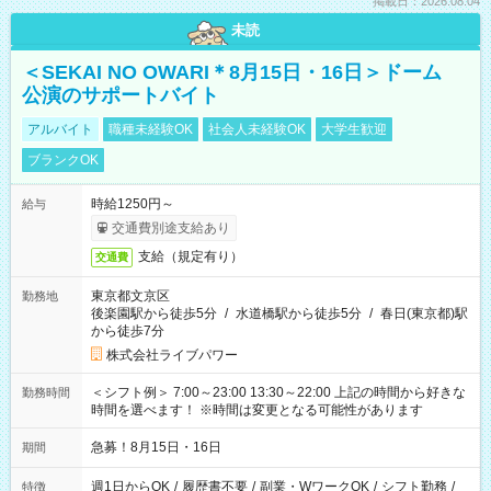
掲載日：2026.08.04
未読
＜SEKAI NO OWARI＊8月15日・16日＞ドーム
公演のサポートバイト
アルバイト
職種未経験OK
社会人未経験OK
大学生歓迎
ブランクOK
時給1250円～
給与
交通費別途支給あり
支給（規定有り）
交通費
東京都文京区
勤務地
後楽園駅から徒歩5分
/
水道橋駅から徒歩5分
/
春日(東京都)駅
から徒歩7分
株式会社ライブパワー
＜シフト例＞ 7:00～23:00 13:30～22:00 上記の時間から好きな
勤務時間
時間を選べます！ ※時間は変更となる可能性があります
急募！8月15日・16日
期間
週1日からOK
/
履歴書不要
/
副業・WワークOK
/
シフト勤務
/
特徴