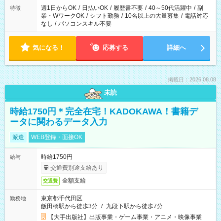
週1日からOK
/
日払いOK
/
履歴書不要
/
40～50代活躍中
/
副
特徴
業・WワークOK
/
シフト勤務
/
10名以上の大量募集
/
電話対応
なし
/
パソコンスキル不要
気になる！
応募する
詳細へ
掲載日：2026.08.08
未読
時給1750円＊完全在宅！KADOKAWA！書籍デ
ータに関わるデータ入力
派遣
WEB登録・面接OK
時給1750円
給与
交通費別途支給あり
全額支給
交通費
東京都千代田区
勤務地
飯田橋駅から徒歩3分
/
九段下駅から徒歩7分
【大手出版社】出版事業・ゲーム事業・アニメ・映像事業