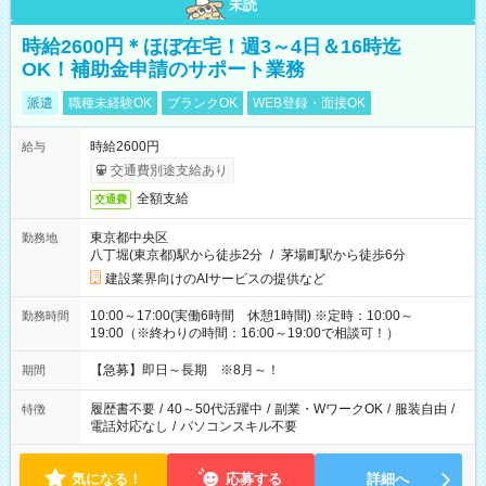
未読
時給2600円＊ほぼ在宅！週3～4日＆16時迄
OK！補助金申請のサポート業務
派遣
職種未経験OK
ブランクOK
WEB登録・面接OK
時給2600円
給与
交通費別途支給あり
全額支給
交通費
東京都中央区
勤務地
八丁堀(東京都)駅から徒歩2分
/
茅場町駅から徒歩6分
建設業界向けのAIサービスの提供など
10:00～17:00(実働6時間 休憩1時間) ※定時：10:00～
勤務時間
19:00（※終わりの時間：16:00～19:00で相談可！）
【急募】即日～長期 ※8月～！
期間
履歴書不要
/
40～50代活躍中
/
副業・WワークOK
/
服装自由
/
特徴
電話対応なし
/
パソコンスキル不要
気になる！
応募する
詳細へ