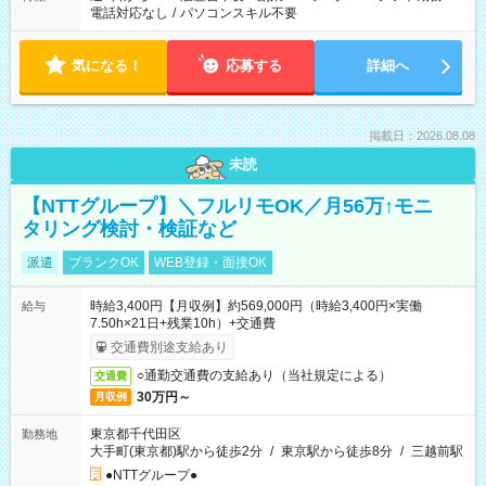
電話対応なし
/
パソコンスキル不要
気になる！
応募する
詳細へ
掲載日：2026.08.08
未読
【NTTグループ】＼フルリモOK／月56万↑モニ
タリング検討・検証など
派遣
ブランクOK
WEB登録・面接OK
時給3,400円【月収例】約569,000円（時給3,400円×実働
給与
7.50h×21日+残業10h）+交通費
交通費別途支給あり
○通勤交通費の支給あり（当社規定による）
交通費
30万円～
月収例
東京都千代田区
勤務地
大手町(東京都)駅から徒歩2分
/
東京駅から徒歩8分
/
三越前駅
●NTTグループ●