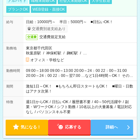
アルバイト
職種未経験OK
社会人未経験OK
大学生歓迎
ブランクOK
WEB登録・面接OK
日給：10000円～ 半日：5000円～ ■日払いOK！
給与
交通費別途支給あり
交通費規定支給
交通費
東京都千代田区
勤務地
秋葉原駅
/
神保町駅
/
麹町駅
/
…
オフィス・学校など
09:00～18:00 09:00～13:00 20:00～24：00 22：00～31:00
勤務時間
20:00～24：00 22：00～翌7:00 …など1日4時間～OK！ その他
シフトもございます！ お気軽にご相談ください！
激短1日～OK！ ■もちろん即日スタートもOK！ ■曜日・日数
期間
はアナタ次第！
週1日からOK
/
日払いOK
/
履歴書不要
/
40～50代活躍中
/
副
特徴
業・WワークOK
/
シフト勤務
/
10名以上の大量募集
/
電話対応
なし
/
パソコンスキル不要
気になる！
応募する
詳細へ