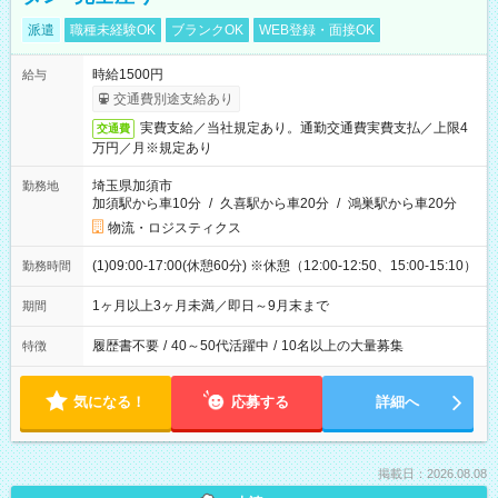
派遣
職種未経験OK
ブランクOK
WEB登録・面接OK
時給1500円
給与
交通費別途支給あり
実費支給／当社規定あり。通勤交通費実費支払／上限4
交通費
万円／月※規定あり
埼玉県加須市
勤務地
加須駅から車10分
/
久喜駅から車20分
/
鴻巣駅から車20分
物流・ロジスティクス
(1)09:00-17:00(休憩60分) ※休憩（12:00-12:50、15:00-15:10）
勤務時間
1ヶ月以上3ヶ月未満／即日～9月末まで
期間
履歴書不要
/
40～50代活躍中
/
10名以上の大量募集
特徴
気になる！
応募する
詳細へ
掲載日：2026.08.08