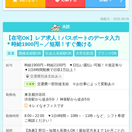
掲載日：2026.08.05
未読
【在宅OK】レア求人！パスポートのデータ入力
＊時給1900円～／短期！すぐ働ける
派遣
職種未経験OK
社会人未経験OK
大学生歓迎
ブランクOK
時給1900円～時給2100円 ▼日払い週払い可能！※規定有り
給与
▼1日6時間勤務で日収1万以上！
交通費別途支給あり
交通費一部別途支給 ※お仕事によって変動あり
交通費
東京都渋谷区
勤務地
渋谷駅から徒歩5分
/
神泉駅から徒歩5分
キレイなオフィスです
8:00～22:00 ▼1日4時間～ 10時～・11時～など、シフト希望
勤務時間
ご相談ください！
【急募】即日～短期も長期もOK！最短翌月末まで 1か月ごとの
期間