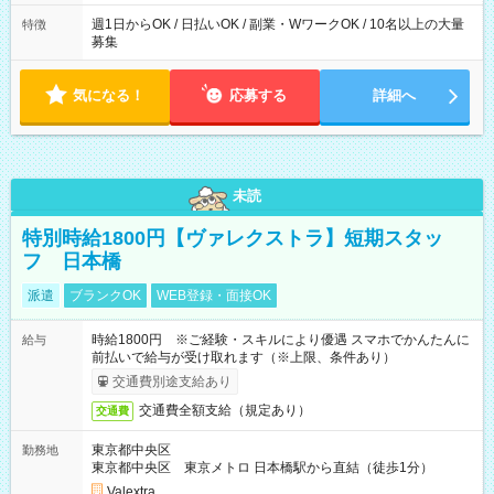
週1日からOK / 日払いOK / 副業・WワークOK / 10名以上の大量
特徴
募集
気になる！
応募する
詳細へ
未読
特別時給1800円【ヴァレクストラ】短期スタッ
フ 日本橋
派遣
ブランクOK
WEB登録・面接OK
時給1800円 ※ご経験・スキルにより優遇 スマホでかんたんに
給与
前払いで給与が受け取れます（※上限、条件あり）
交通費別途支給あり
交通費全額支給（規定あり）
交通費
東京都中央区
勤務地
東京都中央区 東京メトロ 日本橋駅から直結（徒歩1分）
Valextra