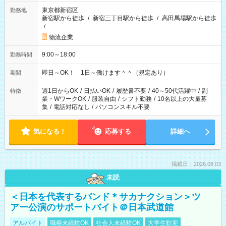
東京都新宿区
勤務地
新宿駅から徒歩
/
新宿三丁目駅から徒歩
/
高田馬場駅から徒歩
/
…
物流企業
9:00～18:00
勤務時間
即日～OK！ 1日～働けます＾＾（規定あり）
期間
週1日からOK
/
日払いOK
/
履歴書不要
/
40～50代活躍中
/
副
特徴
業・WワークOK
/
服装自由
/
シフト勤務
/
10名以上の大量募
集
/
電話対応なし
/
パソコンスキル不要
気になる！
応募する
詳細へ
掲載日：2026.08.03
未読
＜日本を代表するバンド＊サカナクション＞ツ
アー公演のサポートバイト＠日本武道館
アルバイト
職種未経験OK
社会人未経験OK
大学生歓迎