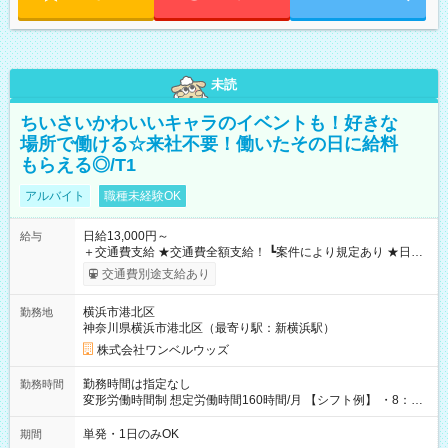
未読
ちいさいかわいいキャラのイベントも！好きな
場所で働ける☆来社不要！働いたその日に給料
もらえる◎/T1
アルバイト
職種未経験OK
日給13,000円～
給与
＋交通費支給 ★交通費全額支給！ ┗案件により規定あり ★日払
いOK！（規定あり） ┗働いたその日に現金GET♪ お仕事後はコ
交通費別途支給あり
ンビニATMから 日払い分を引き落とせます！ 【試用期間】試
用期間なし
横浜市港北区
勤務地
神奈川県横浜市港北区（最寄り駅：新横浜駅）
株式会社ワンベルウッズ
勤務時間は指定なし
勤務時間
変形労働時間制 想定労働時間160時間/月 【シフト例】 ・8：00
～21：00
単発・1日のみOK
期間