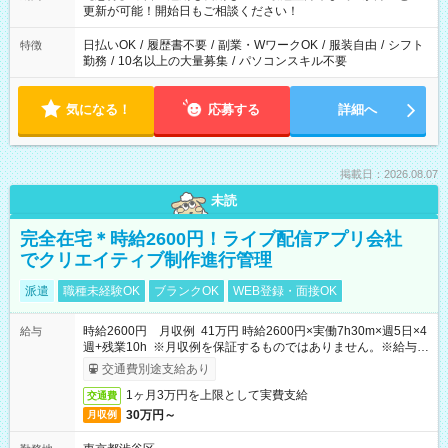
更新が可能！開始日もご相談ください！
日払いOK
/
履歴書不要
/
副業・WワークOK
/
服装自由
/
シフト
特徴
勤務
/
10名以上の大量募集
/
パソコンスキル不要
気になる！
応募する
詳細へ
掲載日：2026.08.07
未読
完全在宅＊時給2600円！ライブ配信アプリ会社
でクリエイティブ制作進行管理
派遣
職種未経験OK
ブランクOK
WEB登録・面接OK
時給2600円 月収例 41万円 時給2600円×実働7h30m×週5日×4
給与
週+残業10h ※月収例を保証するものではありません。※給与即
受取りサービス利用可（利用条件有）
交通費別途支給あり
1ヶ月3万円を上限として実費支給
交通費
30万円～
月収例