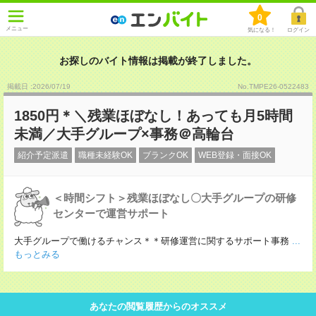
0
メニュー
気になる！
ログイン
お探しのバイト情報は掲載が終了しました。
掲載日 :2026
/
07
/
19
No.TMPE26-0522483
1850円＊＼残業ほぼなし！あっても月5時間
未満／大手グループ×事務＠高輪台
紹介予定派遣
職種未経験OK
ブランクOK
WEB登録・面接OK
＜時間シフト＞残業ほぼなし〇大手グループの研修
センターで運営サポート
大手グループで働けるチャンス＊＊研修運営に関するサポート事務
...
もっとみる
あなたの閲覧履歴からのオススメ