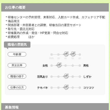
お仕事の概要
＊研修センターの予約管理、来客対応、入館カード作成、カフェテリア手配
＊備品発注
＊関係部署・外部業者との調整、研修当日の運営サポート
＊取引先・委託元対応
＊研修案内の作成・発信・HP更新・問合せ対応
＊経費処理 ほか
職場の雰囲気
年齢層
20代
30
40
50
60
男女比率
女性
男性
職場の様子
活気あり
しずか
仕事の仕方
テキパキ
コツコツ
募集情報