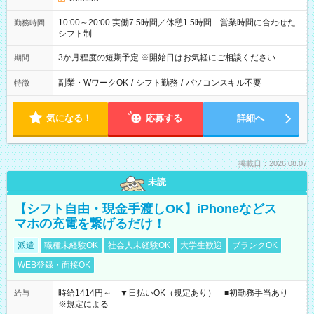
10:00～20:00 実働7.5時間／休憩1.5時間 営業時間に合わせた
勤務時間
シフト制
3か月程度の短期予定 ※開始日はお気軽にご相談ください
期間
副業・WワークOK
/
シフト勤務
/
パソコンスキル不要
特徴
気になる！
応募する
詳細へ
掲載日：2026.08.07
未読
【シフト自由・現金手渡しOK】iPhoneなどス
マホの充電を繋げるだけ！
派遣
職種未経験OK
社会人未経験OK
大学生歓迎
ブランクOK
WEB登録・面接OK
時給1414円～ ▼日払いOK（規定あり） ■初勤務手当あり
給与
※規定による