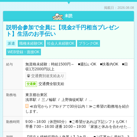
掲載日：2026.08.08
未読
説明会参加で全員に【現金2千円相当プレゼン
ト】生活のお手伝い
派遣
職種未経験OK
社会人未経験OK
ブランクOK
WEB登録・面接OK
無資格未経験：時給1500円～ ■週払いOK ■扶養内OK ■日
給与
収1万2000円以上
交通費別途支給あり
交通費全額支給
交通費
東京都台東区
勤務地
浅草駅
/
三ノ輪駅
/
上野御徒町駅
/
…
≪自宅からドアtoドアで30分以内！≫ご希望の勤務地を紹介
します。
9:00～18:00（休憩60分） ■ご希望があれば下記シフトもOK！
勤務時間
早番 7:00～16:00 遅番 10:00～19:00 「家族と休みを合わせた
い」 「余裕を持って夕飯の準備がしたい」 「できれば残業はし
たくない」 など、ご希望を教えてくださいね。 ※Wワーク希望