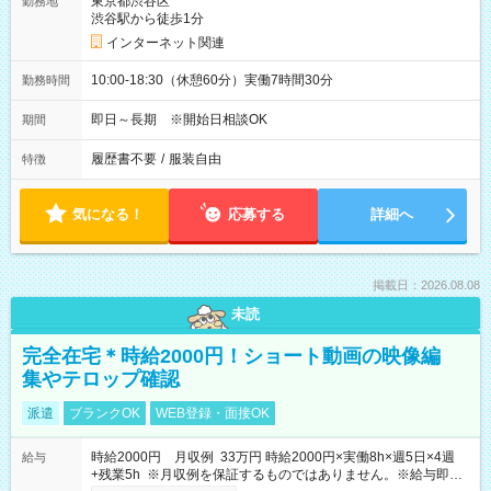
東京都渋谷区
勤務地
渋谷駅から徒歩1分
インターネット関連
10:00-18:30（休憩60分）実働7時間30分
勤務時間
即日～長期 ※開始日相談OK
期間
履歴書不要
/
服装自由
特徴
気になる！
応募する
詳細へ
掲載日：2026.08.08
未読
完全在宅＊時給2000円！ショート動画の映像編
集やテロップ確認
派遣
ブランクOK
WEB登録・面接OK
時給2000円 月収例 33万円 時給2000円×実働8h×週5日×4週
給与
+残業5h ※月収例を保証するものではありません。※給与即受