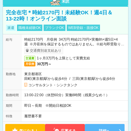
未読
完全在宅＊時給2170円！未経験OK！週4日＆
13-22時！オンライン面談
派遣
職種未経験OK
ブランクOK
WEB登録・面接OK
時給2170円 月収例 34万円 時給2170円×実働8h×週5日×4
給与
週 ※月収例を保証するものではありません。※給与即受取りサ
ービス利用可（利用条件有）
交通費別途支給あり
1ヶ月3万円を上限として実費支給
交通費
30万円～
月収例
東京都港区
勤務地
田町(東京都)駅から徒歩4分
/
三田(東京都)駅から徒歩6分
コンサルタント・シンクタンク
13:00-22:00（休憩60分）実働8時間（残業少なめ！）
勤務時間
即日～長期 ※開始日相談OK
期間
履歴書不要
特徴
気になる！
応募する
詳細へ