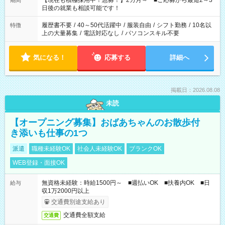
【現在も積極採用中！急募！】2カ月～ ■ご応募から最短2～3
期間
の方へ 今ご覧のお仕事で希望する勤務時間と、もう1つのお仕事
日後の就業も相談可能です！
の勤務時間。 合計で週40時間を超える場合は応募できません。
履歴書不要
/
40～50代活躍中
/
服装自由
/
シフト勤務
/
10名以
特徴
上の大量募集
/
電話対応なし
/
パソコンスキル不要
気になる！
応募する
詳細へ
掲載日：2026.08.08
未読
【オープニング募集】おばあちゃんのお散歩付
き添いも仕事の1つ
派遣
職種未経験OK
社会人未経験OK
ブランクOK
WEB登録・面接OK
無資格未経験：時給1500円～ ■週払いOK ■扶養内OK ■日
給与
収1万2000円以上
交通費別途支給あり
交通費全額支給
交通費