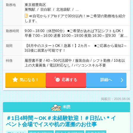
東京都豊島区
勤務地
巣鴨駅
/
目白駅
/
北池袋駅
/
…
≪自宅からドアtoドアで30分以内！≫ご希望の勤務地を紹介
します。
9:00～18:00（休憩60分） ■ご希望があれば下記シフトもOK！
勤務時間
早番 7:00～16:00 遅番 10:00～19:00 夜勤 16:30～翌9:30 「家族
と休みを合わせたい」 「余裕を持って夕飯の準備がしたい」
「できれば残業はしたくない」 など、ご希望を教えてください
【8月中のスタートOK！急募！】2カ月～ ■ご応募から最短2～
期間
ね。 ※Wワーク希望の方へ 今ご覧のお仕事で希望する勤務時間
3日後に就業が可能です！
と、もう1つのお仕事の勤務時間。 合計で週40時間を超える場
合は応募できません。
履歴書不要
/
40～50代活躍中
/
服装自由
/
シフト勤務
/
10名以
特徴
上の大量募集
/
電話対応なし
/
パソコンスキル不要
気になる！
応募する
詳細へ
掲載日：2026.08.06
未読
＃1日4時間～OK＃未経験歓迎！＃日払い＊イ
ベント会場でイスや机の運搬のお仕事