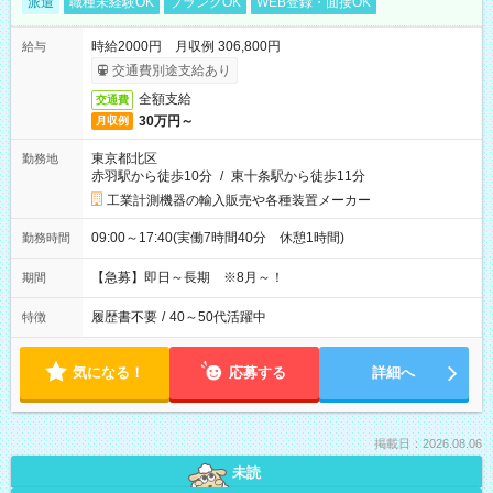
派遣
職種未経験OK
ブランクOK
WEB登録・面接OK
時給2000円 月収例 306,800円
給与
交通費別途支給あり
全額支給
交通費
30万円～
月収例
東京都北区
勤務地
赤羽駅から徒歩10分
/
東十条駅から徒歩11分
工業計測機器の輸入販売や各種装置メーカー
09:00～17:40(実働7時間40分 休憩1時間)
勤務時間
【急募】即日～長期 ※8月～！
期間
履歴書不要
/
40～50代活躍中
特徴
気になる！
応募する
詳細へ
掲載日：2026.08.06
未読