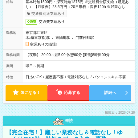
基本時給1500円・深夜時給1875円 ※交通費全額支給（規定あ
給与
り） 【月収例】28.5万円（20日勤務＋深夜120h ※残業なしの場
合）
交通費別途支給あり
交通費支給あり
交通費
東京都江東区
勤務地
木場(東京都)駅
/
東陽町駅
/
門前仲町駅
空調ありの職場!
【夜勤】 20:00～翌5:00 休憩60分 [実働]8時間00分
勤務時間
即日～長期
期間
日払いOK
/
履歴書不要
/
電話対応なし
/
パソコンスキル不要
特徴
気になる！
応募する
詳細へ
掲載日：2026.07.29
未読
【完全在宅！】難しい業務なし＆電話なし！ゆ