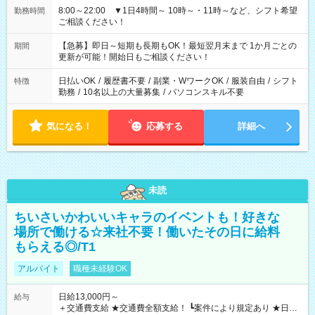
8:00～22:00 ▼1日4時間～ 10時～・11時～など、シフト希望
勤務時間
ご相談ください！
【急募】即日～短期も長期もOK！最短翌月末まで 1か月ごとの
期間
更新が可能！開始日もご相談ください！
日払いOK
/
履歴書不要
/
副業・WワークOK
/
服装自由
/
シフト
特徴
勤務
/
10名以上の大量募集
/
パソコンスキル不要
気になる！
応募する
詳細へ
未読
ちいさいかわいいキャラのイベントも！好きな
場所で働ける☆来社不要！働いたその日に給料
もらえる◎/T1
アルバイト
職種未経験OK
日給13,000円～
給与
＋交通費支給 ★交通費全額支給！ ┗案件により規定あり ★日払