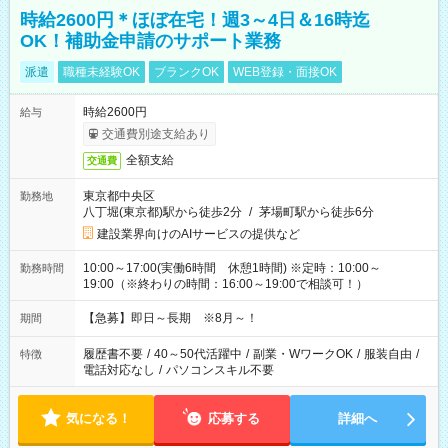
時給2600円＊ほぼ在宅！週3～4日＆16時迄
OK！補助金申請のサポート業務
派遣
職種未経験OK
ブランクOK
WEB登録・面接OK
時給2600円
給与
交通費別途支給あり
全額支給
交通費
東京都中央区
勤務地
八丁堀(東京都)駅から徒歩2分
/
茅場町駅から徒歩6分
建設業界向けのAIサービスの提供など
10:00～17:00(実働6時間 休憩1時間) ※定時：10:00～
勤務時間
19:00（※終わりの時間：16:00～19:00で相談可！）
【急募】即日～長期 ※8月～！
期間
履歴書不要
/
40～50代活躍中
/
副業・WワークOK
/
服装自由
/
特徴
電話対応なし
/
パソコンスキル不要
気になる！
応募する
詳細へ