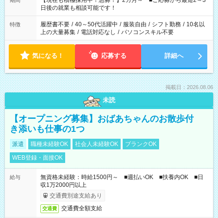
【現在も積極採用中！急募！】2カ月～ ■ご応募から最短2～3
期間
の方へ 今ご覧のお仕事で希望する勤務時間と、もう1つのお仕事
日後の就業も相談可能です！
の勤務時間。 合計で週40時間を超える場合は応募できません。
履歴書不要
/
40～50代活躍中
/
服装自由
/
シフト勤務
/
10名以
特徴
上の大量募集
/
電話対応なし
/
パソコンスキル不要
気になる！
応募する
詳細へ
掲載日：2026.08.06
未読
【オープニング募集】おばあちゃんのお散歩付
き添いも仕事の1つ
派遣
職種未経験OK
社会人未経験OK
ブランクOK
WEB登録・面接OK
無資格未経験：時給1500円～ ■週払いOK ■扶養内OK ■日
給与
収1万2000円以上
交通費別途支給あり
交通費全額支給
交通費