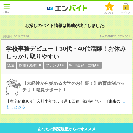
0
メニュー
気になる！
ログイン
お探しのバイト情報は掲載が終了しました。
掲載日 :2026
/
07
/
03
No.TMPE26-0524604
学校事務デビュー！30代・40代活躍！お休み
しっかり取りやすい
派遣
職種未経験OK
ブランクOK
WEB登録・面接OK
【未経験から始める大学のお仕事！】教育体制バッ
チリ！職員サポート！
【在宅勤務あり】入社半年後より週１回在宅勤務可能○ 《未来の
...
もっとみる
あなたの閲覧履歴からのオススメ