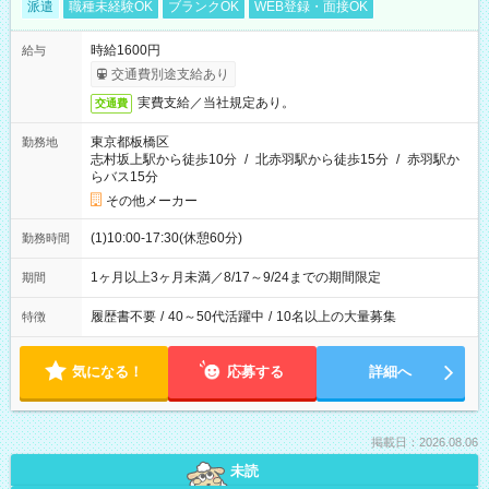
派遣
職種未経験OK
ブランクOK
WEB登録・面接OK
時給1600円
給与
交通費別途支給あり
実費支給／当社規定あり。
交通費
東京都板橋区
勤務地
志村坂上駅から徒歩10分
/
北赤羽駅から徒歩15分
/
赤羽駅か
らバス15分
その他メーカー
(1)10:00-17:30(休憩60分)
勤務時間
1ヶ月以上3ヶ月未満／8/17～9/24までの期間限定
期間
履歴書不要
/
40～50代活躍中
/
10名以上の大量募集
特徴
気になる！
応募する
詳細へ
掲載日：2026.08.06
未読