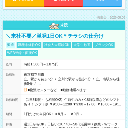
掲載日：2026.08.05
未読
＼来社不要／単発1日OK＊チラシの仕分け
派遣
職種未経験OK
社会人未経験OK
大学生歓迎
ブランクOK
WEB登録・面接OK
時給1,500円～1,875円
給与
東京都立川市
勤務地
立川駅から徒歩5分
/
立川北駅から徒歩5分
/
立川南駅から徒
歩5分
/
…
■物流センターなど ■勤務地選べます
【1日3時間～も相談OK!】午前中のみや18時以降などのシフト
勤務時間
あり！ シフト例 ▼9:00～12:00 ▼9:00～17:00 ▼10:00～19:00
▼18:00～21:00
1日だけの単発OK！＃8月～ ＃9月～
期間
週1日からOK
/
日払いOK
/
40～50代活躍中
/
副業・Wワーク
特徴