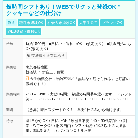
短時間シフトあり！WEBでサクッと登録OK＊
クッキーなどの仕分け
派遣
職種未経験OK
社会人未経験OK
大学生歓迎
ブランクOK
WEB登録・面接OK
時給1500円 ■日払い・週払いOK！(規定あり) ■現金日払いも
給与
OK(規定あり)
交通費別途支給あり
東京都新宿区
勤務地
新宿駅
/
新宿三丁目駅
大手物流会社（年齢不問／「無理なく続けられる」と好評の
職場です！）
9:00～18:00（実動8時間） 希望の時間帯を選べます！ ＜シフト
勤務時間
例＞ ・8：30～12：00 ・10：00～19：00 ・17：00～22：00
・13：00～22：00 ・22：00～翌6：00 など
【急募】即日スタートＯＫ！ 単発1日のみから働けます。
期間
週1日からOK
/
日払いOK
/
履歴書不要
/
40～50代活躍中
/
副
特徴
業・WワークOK
/
服装自由
/
シフト勤務
/
10名以上の大量募
集
/
電話対応なし
/
パソコンスキル不要