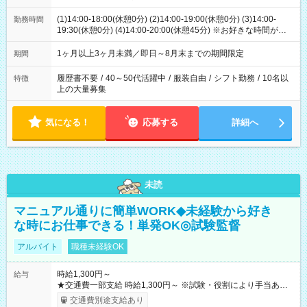
(1)14:00-18:00(休憩0分) (2)14:00-19:00(休憩0分) (3)14:00-
勤務時間
19:30(休憩0分) (4)14:00-20:00(休憩45分) ※お好きな時間が選べ
ます
1ヶ月以上3ヶ月未満／即日～8月末までの期間限定
期間
履歴書不要
/
40～50代活躍中
/
服装自由
/
シフト勤務
/
10名以
特徴
上の大量募集
気になる！
応募する
詳細へ
未読
マニュアル通りに簡単WORK◆未経験から好き
な時にお仕事できる！単発OK◎試験監督
アルバイト
職種未経験OK
時給1,300円～
給与
★交通費一部支給 時給1,300円～ ※試験・役割により手当あり
※勤務回数により昇給あり 【即給（前払い）オプションあ
交通費別途支給あり