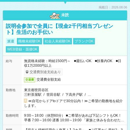
掲載日：2026.08.06
未読
説明会参加で全員に【現金2千円相当プレゼン
ト】生活のお手伝い
派遣
職種未経験OK
社会人未経験OK
ブランクOK
WEB登録・面接OK
無資格未経験：時給1500円～ ■週払いOK ■扶養内OK ■日
給与
収1万2000円以上
交通費別途支給あり
交通費全額支給
交通費
東京都世田谷区
勤務地
三軒茶屋駅
/
世田谷駅
/
下高井戸駅
/
…
≪自宅からドアtoドアで30分以内！≫ご希望の勤務地を紹介
します。
9:00～18:00（休憩60分） ■ご希望があれば下記シフトもOK！
勤務時間
早番 7:00～16:00 遅番 10:00～19:00 「家族と休みを合わせた
い」 「余裕を持って夕飯の準備がしたい」 「できれば残業はし
たくない」 など、ご希望を教えてくださいね。 ※Wワーク希望