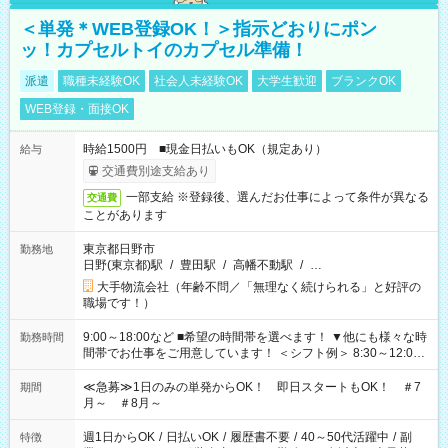
＜単発＊WEB登録OK！＞指示どおりにポン
ッ！カプセルトイのカプセル準備！
派遣
職種未経験OK
社会人未経験OK
大学生歓迎
ブランクOK
WEB登録・面接OK
時給1500円 ■現金日払いもOK（規定あり）
給与
交通費別途支給あり
一部支給 ※登録後、選んだお仕事によって条件が異なる
交通費
ことがあります
東京都日野市
勤務地
日野(東京都)駅
/
豊田駅
/
高幡不動駅
/
…
大手物流会社（年齢不問／「無理なく続けられる」と好評の
職場です！）
9:00～18:00など ■希望の時間帯を選べます！ ▼他にも様々な時
勤務時間
間帯でお仕事をご用意しています！ ＜シフト例＞ 8:30～12:00
17:00～22:00 13:00～22:00 22:00～翌6:00 など
≪急募≫1日のみの単発からOK！ 即日スタートもOK！ ＃7
期間
月～ ＃8月～
週1日からOK
/
日払いOK
/
履歴書不要
/
40～50代活躍中
/
副
特徴