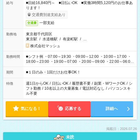
■日給16,840円～ ■日払いOK ■実働3時間5,120円のお仕事あ
給与
ります！
交通費別途支給あり
一部支給
交通費
東京都千代田区
勤務地
東京駅
/
水道橋駅
/
有楽町駅
/
…
株式会社マッシュ
■シフト例 ・07:00～19:30 ・09:00～12:00 ・10:00～17:00 ・
勤務時間
18:00～23:00 ・19:00～07:00 ・20:00～09:00 ・22:00～06:00
etc ★最短で3時間で5,120円のお仕事から 15時間で2万円近く稼
げるお仕事も！ ご希望のお時間に合わせてご紹介！ ※シフトは
■１日のみ・1回だけお仕事OK！
期間
現場によって異なります。 ※勿論、休憩時間はあるのでご安心
ください！
週1日からOK
/
日払いOK
/
履歴書不要
/
副業・WワークOK
/
シ
特徴
フト勤務
/
10名以上の大量募集
/
電話対応なし
/
パソコンスキ
ル不要
気になる！
応募する
詳細へ
掲載日：2026.07.26
未読