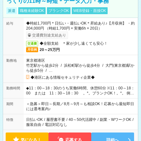
っくりの11時～時短＊データ入力・事務
派遣
職種未経験OK
ブランクOK
WEB登録・面接OK
◆時給1,700円＊日払い・週払いOK＊昇給あり♪【月収例】 ・約
給与
204,000円 （時給1,700円 × 実働6h × 20日）
交通費別途支給あり
◆全額支給 ＊家が少し遠くても安心！
交通費
20～25万円
月収例
東京都港区
勤務地
竹芝駅から徒歩2分
/
浜松町駅から徒歩4分
/
大門(東京都)駅か
ら徒歩5分
/
…
◆港区にある情報セキュリティ企業◆
◆11：00～18：30のうち実働6時間、休憩60分 ※11：00～18：
勤務時間
00 または 11：30～18：30 。*。ブランクOK！。*。 例え
ば前職が、 在宅/財団法人/事務/コールセンター/受付/販売/カフェ
スタッフ スイーツ販売/ホテルフロント/化粧品販売/など 様々な
＜急募＞即日～長期／8月～9月～も相談OK！応募から最短即日
期間
業界から入社して活躍されています♪
には選考案内♪
日払いOK
/
履歴書不要
/
40～50代活躍中
/
副業・WワークOK
/
特徴
服装自由
/
電話対応なし
気になる！
応募する
詳細へ