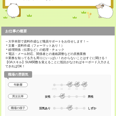
お仕事の概要
～大学本部で資料作成など職員サポートをお任せします！～
＊文書・資料作成（フォーマットあり！）
＊経理関係（伝票など）の処理・チェック
＊電話・メール対応、関係者との連絡調整などの庶務業務
※業務を知ってる方も周りにいっぱい！わからないことはすぐに聞ける！
【OAスキル】SUM関数を覚えることに抵抗がなければキーボード入力さえ
できればOK！
職場の雰囲気
年齢層
20代
30
40
50
60
男女比率
女性
男性
職場の様子
活気あり
しずか