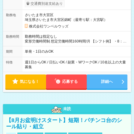
いOK！（規定あり） ┗働いたその日に現金GET♪ お仕事後はコ
交通費別途支給あり
ンビニATMから 日払い分を引き落とせます！ 【試用期間】試
用期間なし
さいたま市大宮区
勤務地
埼玉県さいたま市大宮区錦町（最寄り駅：大宮駅）
株式会社ワンベルウッズ
勤務時間は指定なし
勤務時間
変形労働時間制 想定労働時間160時間/月 【シフト例】 ・8：00
～21：00
単発・1日のみOK
期間
週1日からOK / 日払いOK / 副業・WワークOK / 10名以上の大量
特徴
募集
気になる！
応募する
詳細へ
未読
【8月お盆明けスタート】短期！パチンコ台のシ
ール貼り・組立