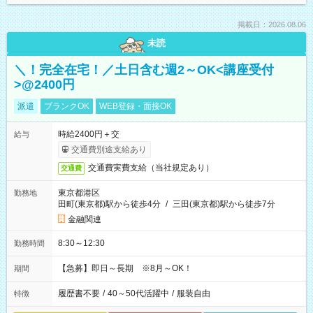
掲載日：2026.08.06
未読
＼！完全在宅！／土日含む週2～OK<講座受付
>@2400円
派遣
ブランクOK
WEB登録・面接OK
時給2400円＋交
給与
交通費別途支給あり
交通費実費支給（当社規定あり）
交通費
東京都港区
勤務地
田町(東京都)駅から徒歩4分
/
三田(東京都)駅から徒歩7分
金融関連
8:30～12:30
勤務時間
【急募】即日～長期 ※8月～OK！
期間
履歴書不要
/
40～50代活躍中
/
服装自由
特徴