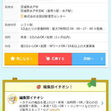
り！】 希望される場合、勤務から1週間ほどで給与の一部を受け
取れます。 ※手数料418円がかかります。 【過去試験日の収入
茨城県水戸市
勤務地
例】 ・河合塾模擬試験 8:30～17:30（休憩1時間） 時給1,300円
茨城県水戸市宮町（最寄り駅：水戸駅）
×8時間＝日収10,400円＋交通費 ※当日の役割により時給＋100
円の場合あり ・国家試験 7:00～13:30（休憩なし） 時給1,300
株式会社全国試験運営センター
円（役割手当＋100円）×6時間＝日収8,400円＋交通費 【試用期
間】試用期間なし
シフト制
勤務時間
1日あたりの実働時間：最大7時間/日 09：00～17：00 ※勤務時
間は 試験により異なります。
単発・1日のみOK / 短期（1ヶ月以内）
期間
週1日からOK / 副業・WワークOK / 10名以上の大量募集
特徴
気になる！
応募する
詳細へ
編集部イチオシ
＜ホテルの備品を運ぶだけ＞単発・短時間～OK／安心の日
給保障＊夜勤、＜単発＊1日～OK！＞コンサートなどのグッ
ズ販売スタッフ＊など
(8/6UP!)