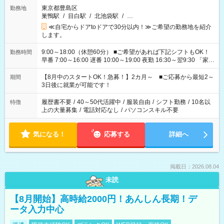
東京都豊島区
勤務地
巣鴨駅
/
目白駅
/
北池袋駅
/
…
≪自宅からドアtoドアで30分以内！≫ご希望の勤務地を紹介
します。
9:00～18:00（休憩60分） ■ご希望があれば下記シフトもOK！
勤務時間
早番 7:00～16:00 遅番 10:00～19:00 夜勤 16:30～翌9:30 「家族
と休みを合わせたい」 「余裕を持って夕飯の準備がしたい」
「できれば残業はしたくない」 など、ご希望を教えてください
【8月中のスタートOK！急募！】2カ月～ ■ご応募から最短2～
期間
ね。 ※Wワーク希望の方へ 今ご覧のお仕事で希望する勤務時間
3日後に就業が可能です！
と、もう1つのお仕事の勤務時間。 合計で週40時間を超える場
合は応募できません。
履歴書不要
/
40～50代活躍中
/
服装自由
/
シフト勤務
/
10名以
特徴
上の大量募集
/
電話対応なし
/
パソコンスキル不要
気になる！
応募する
詳細へ
掲載日：2026.08.04
未読
【8月開始】高時給2000円！あんしん長期！デ
ータ入力中心