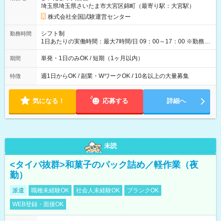
例】 ・河合塾模擬試験 8:30～17:30（休憩1時間） 時給1,300円
埼玉県埼玉県さいたま市大宮区錦町（最寄り駅：大宮駅）
×8時間＝日収10,400円＋交通費 ※当日の役割により時給＋100
円の場合あり ・国家試験 7:00～13:30（休憩なし） 時給1,300
株式会社全国試験運営センター
円（役割手当＋100円）×6時間＝日収8,400円＋交通費 【試用期
間】試用期間なし
シフト制
勤務時間
1日あたりの実働時間：最大7時間/日 09：00～17：00 ※勤務時
間は 試験により異なります。
単発・1日のみOK / 短期（1ヶ月以内）
期間
週1日からOK / 副業・WワークOK / 10名以上の大量募集
特徴
気になる！
応募する
詳細へ
未読
<タイパ抜群>和菓子のパック詰め／軽作業（夜
勤）
派遣
職種未経験OK
社会人未経験OK
ブランクOK
WEB登録・面接OK