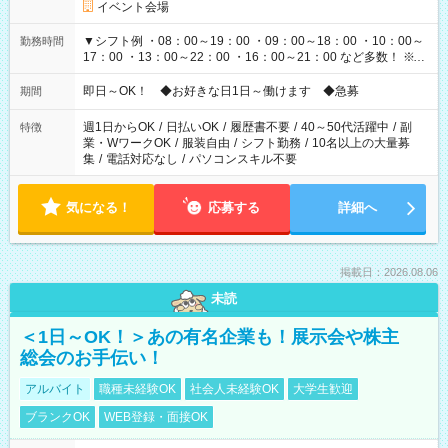
イベント会場
▼シフト例 ・08：00～19：00 ・09：00～18：00 ・10：00～
勤務時間
17：00 ・13：00～22：00 ・16：00～21：00 など多数！ ※お
仕事により勤務時間が異なります
即日～OK！ ◆お好きな日1日～働けます ◆急募
期間
週1日からOK
/
日払いOK
/
履歴書不要
/
40～50代活躍中
/
副
特徴
業・WワークOK
/
服装自由
/
シフト勤務
/
10名以上の大量募
集
/
電話対応なし
/
パソコンスキル不要
気になる！
応募する
詳細へ
掲載日：2026.08.06
未読
＜1日～OK！＞あの有名企業も！展示会や株主
総会のお手伝い！
アルバイト
職種未経験OK
社会人未経験OK
大学生歓迎
ブランクOK
WEB登録・面接OK