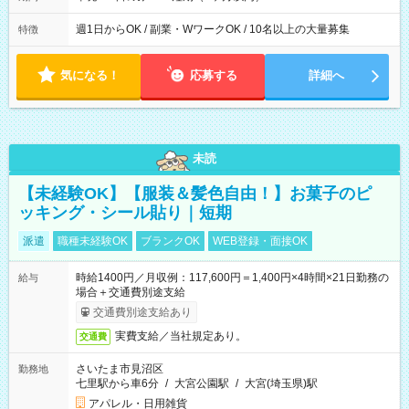
週1日からOK / 副業・WワークOK / 10名以上の大量募集
特徴
気になる！
応募する
詳細へ
未読
【未経験OK】【服装＆髪色自由！】お菓子のピ
ッキング・シール貼り｜短期
派遣
職種未経験OK
ブランクOK
WEB登録・面接OK
時給1400円／月収例：117,600円＝1,400円×4時間×21日勤務の
給与
場合＋交通費別途支給
交通費別途支給あり
実費支給／当社規定あり。
交通費
さいたま市見沼区
勤務地
七里駅から車6分
/
大宮公園駅
/
大宮(埼玉県)駅
アパレル・日用雑貨