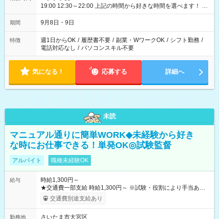
19:00 12:30～22:00 上記の時間から好きな時間を選べます！ ※
時間は変更となる可能性があります
9月8日・9日
期間
週1日からOK
/
履歴書不要
/
副業・WワークOK
/
シフト勤務
/
特徴
電話対応なし
/
パソコンスキル不要
気になる！
応募する
詳細へ
未読
マニュアル通りに簡単WORK◆未経験から好き
な時にお仕事できる！単発OK◎試験監督
アルバイト
職種未経験OK
時給1,300円～
給与
★交通費一部支給 時給1,300円～ ※試験・役割により手当あり
※勤務回数により昇給あり 【即給（前払い）オプションあ
交通費別途支給あり
り！】 希望される場合、勤務から1週間ほどで給与の一部を受け
取れます。 ※手数料418円がかかります。 【過去試験日の収入
さいたま市大宮区
勤務地