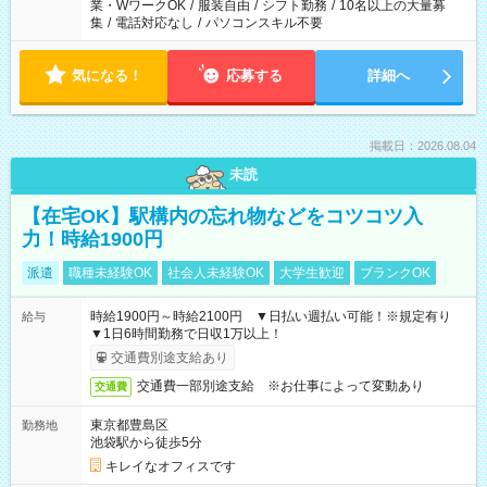
業・WワークOK
/
服装自由
/
シフト勤務
/
10名以上の大量募
集
/
電話対応なし
/
パソコンスキル不要
気になる！
応募する
詳細へ
掲載日：2026.08.04
未読
【在宅OK】駅構内の忘れ物などをコツコツ入
力！時給1900円
派遣
職種未経験OK
社会人未経験OK
大学生歓迎
ブランクOK
時給1900円～時給2100円 ▼日払い週払い可能！※規定有り
給与
▼1日6時間勤務で日収1万以上！
交通費別途支給あり
交通費一部別途支給 ※お仕事によって変動あり
交通費
東京都豊島区
勤務地
池袋駅から徒歩5分
キレイなオフィスです