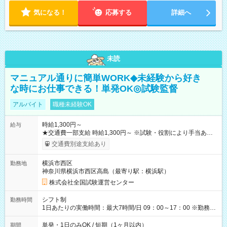
気になる！
応募する
詳細へ
未読
マニュアル通りに簡単WORK◆未経験から好き
な時にお仕事できる！単発OK◎試験監督
アルバイト
職種未経験OK
時給1,300円～
給与
★交通費一部支給 時給1,300円～ ※試験・役割により手当あり
※勤務回数により昇給あり 【即給（前払い）オプションあ
交通費別途支給あり
り！】 希望される場合、勤務から1週間ほどで給与の一部を受け
取れます。 ※手数料418円がかかります。 【過去試験日の収入
横浜市西区
勤務地
例】 ・河合塾模擬試験 8:30～17:30（休憩1時間） 時給1,300円
神奈川県横浜市西区高島（最寄り駅：横浜駅）
×8時間＝日収10,400円＋交通費 ※当日の役割により時給＋100
円の場合あり ・国家試験 7:00～13:30（休憩なし） 時給1,300
株式会社全国試験運営センター
円（役割手当＋100円）×6時間＝日収8,400円＋交通費 【試用期
間】試用期間なし
シフト制
勤務時間
1日あたりの実働時間：最大7時間/日 09：00～17：00 ※勤務時
間は 試験により異なります。
単発・1日のみOK / 短期（1ヶ月以内）
期間