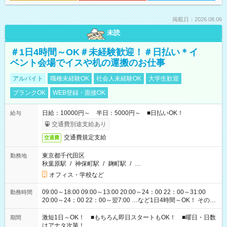
掲載日：2026.08.06
未読
＃1日4時間～OK＃未経験歓迎！＃日払い＊イ
ベント会場でイスや机の運搬のお仕事
アルバイト
職種未経験OK
社会人未経験OK
大学生歓迎
ブランクOK
WEB登録・面接OK
日給：10000円～ 半日：5000円～ ■日払いOK！
給与
交通費別途支給あり
交通費規定支給
交通費
東京都千代田区
勤務地
秋葉原駅
/
神保町駅
/
麹町駅
/
…
オフィス・学校など
09:00～18:00 09:00～13:00 20:00～24：00 22：00～31:00
勤務時間
20:00～24：00 22：00～翌7:00 …など1日4時間～OK！ その他
シフトもございます！ お気軽にご相談ください！
激短1日～OK！ ■もちろん即日スタートもOK！ ■曜日・日数
期間
はアナタ次第！