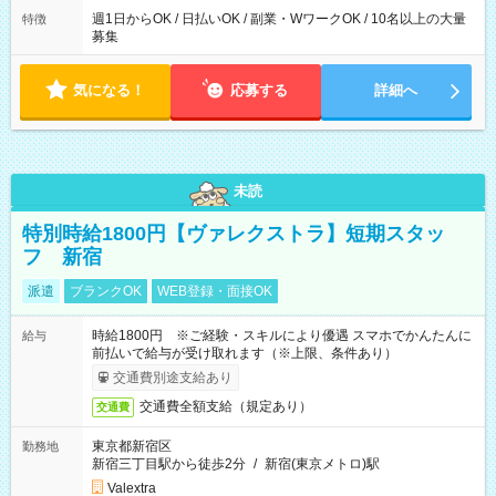
週1日からOK / 日払いOK / 副業・WワークOK / 10名以上の大量
特徴
募集
気になる！
応募する
詳細へ
未読
特別時給1800円【ヴァレクストラ】短期スタッ
フ 新宿
派遣
ブランクOK
WEB登録・面接OK
時給1800円 ※ご経験・スキルにより優遇 スマホでかんたんに
給与
前払いで給与が受け取れます（※上限、条件あり）
交通費別途支給あり
交通費全額支給（規定あり）
交通費
東京都新宿区
勤務地
新宿三丁目駅から徒歩2分
/
新宿(東京メトロ)駅
Valextra