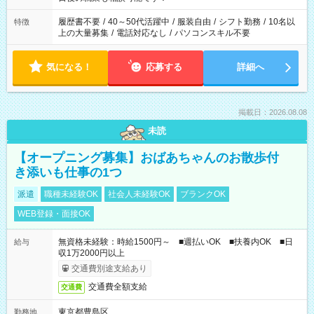
の勤務時間。 合計で週40時間を超える場合は応募できません。
履歴書不要
/
40～50代活躍中
/
服装自由
/
シフト勤務
/
10名以
特徴
上の大量募集
/
電話対応なし
/
パソコンスキル不要
気になる！
応募する
詳細へ
掲載日：2026.08.08
未読
【オープニング募集】おばあちゃんのお散歩付
き添いも仕事の1つ
派遣
職種未経験OK
社会人未経験OK
ブランクOK
WEB登録・面接OK
無資格未経験：時給1500円～ ■週払いOK ■扶養内OK ■日
給与
収1万2000円以上
交通費別途支給あり
交通費全額支給
交通費
東京都豊島区
勤務地