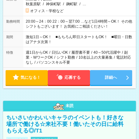
秋葉原駅
/
神保町駅
/
麹町駅
/
…
オフィス・学校など
20:00～24：00 22：00～翌7:00 …など1日4時間～OK！ その他
勤務時間
シフトもございます！ お気軽にご相談ください！
激短1日～OK！ ■もちろん即日スタートもOK！ ■曜日・日数
期間
はアナタ次第！
週1日からOK
/
日払いOK
/
履歴書不要
/
40～50代活躍中
/
副
特徴
業・WワークOK
/
シフト勤務
/
10名以上の大量募集
/
電話対応
なし
/
パソコンスキル不要
気になる！
応募する
詳細へ
未読
ちいさいかわいいキャラのイベントも！好きな
場所で働ける☆来社不要！働いたその日に給料
もらえる◎/T1