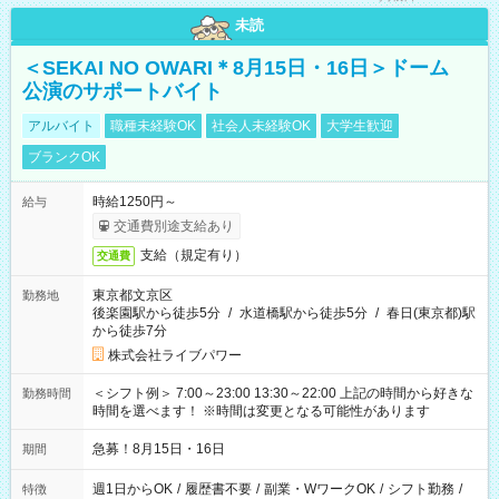
未読
＜SEKAI NO OWARI＊8月15日・16日＞ドーム
公演のサポートバイト
アルバイト
職種未経験OK
社会人未経験OK
大学生歓迎
ブランクOK
時給1250円～
給与
交通費別途支給あり
支給（規定有り）
交通費
東京都文京区
勤務地
後楽園駅から徒歩5分
/
水道橋駅から徒歩5分
/
春日(東京都)駅
から徒歩7分
株式会社ライブパワー
＜シフト例＞ 7:00～23:00 13:30～22:00 上記の時間から好きな
勤務時間
時間を選べます！ ※時間は変更となる可能性があります
急募！8月15日・16日
期間
週1日からOK
/
履歴書不要
/
副業・WワークOK
/
シフト勤務
/
特徴