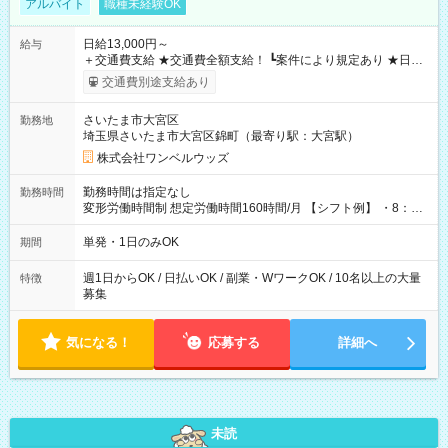
アルバイト
職種未経験OK
日給13,000円～
給与
＋交通費支給 ★交通費全額支給！ ┗案件により規定あり ★日払
いOK！（規定あり） ┗働いたその日に現金GET♪ お仕事後はコ
交通費別途支給あり
ンビニATMから 日払い分を引き落とせます！ 【試用期間】試
用期間なし
さいたま市大宮区
勤務地
埼玉県さいたま市大宮区錦町（最寄り駅：大宮駅）
株式会社ワンベルウッズ
勤務時間は指定なし
勤務時間
変形労働時間制 想定労働時間160時間/月 【シフト例】 ・8：00
～21：00
単発・1日のみOK
期間
週1日からOK / 日払いOK / 副業・WワークOK / 10名以上の大量
特徴
募集
気になる！
応募する
詳細へ
未読