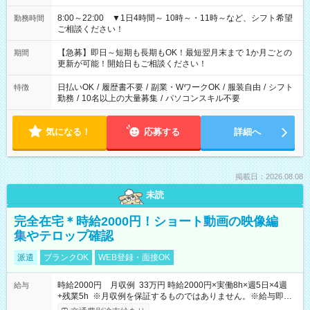
8:00～22:00 ▼1日4時間～ 10時～・11時～など、シフト希望
勤務時間
ご相談ください！
【急募】即日～短期も長期もOK！最短翌月末まで 1か月ごとの
期間
更新が可能！開始日もご相談ください！
日払いOK
/
履歴書不要
/
副業・WワークOK
/
服装自由
/
シフト
特徴
勤務
/
10名以上の大量募集
/
パソコンスキル不要
気になる！
応募する
詳細へ
掲載日：2026.08.08
未読
完全在宅＊時給2000円！ショート動画の映像編
集やテロップ確認
派遣
ブランクOK
WEB登録・面接OK
時給2000円 月収例 33万円 時給2000円×実働8h×週5日×4週
給与
+残業5h ※月収例を保証するものではありません。※給与即受
取りサービス利用可（利用条件有）