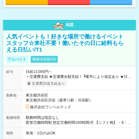
未読
人気イベントも！好きな場所で働けるイベント
スタッフ☆来社不要！働いたその日に給料もら
える日払い/T1
アルバイト
職種未経験OK
日給13,000円～
給与
＋交通費支給 ★交通費全額支給！ ┗案件により規定あり ★日払
いOK！（規定あり） ┗働いたその日に現金GET♪ お仕事後はコ
交通費別途支給あり
ンビニATMから 日払い分を引き落とせます！ 【試用期間】試
用期間なし
東京都渋谷区
勤務地
東京都渋谷区渋谷（最寄り駅：渋谷駅）
株式会社ワンベルウッズ
勤務時間は指定なし
勤務時間
変形労働時間制 想定労働時間160時間/月 【シフト例】 ・8：00
～21：00
単発・1日のみOK
期間