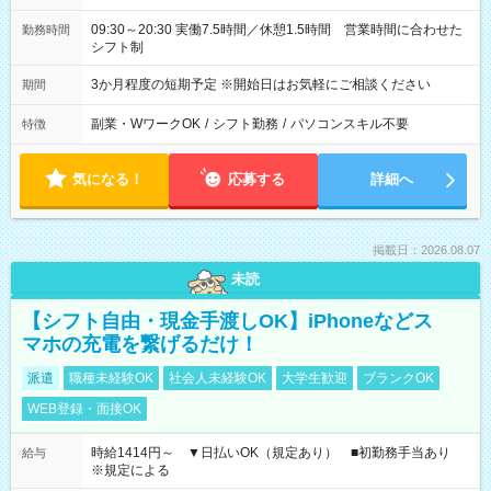
09:30～20:30 実働7.5時間／休憩1.5時間 営業時間に合わせた
勤務時間
シフト制
3か月程度の短期予定 ※開始日はお気軽にご相談ください
期間
副業・WワークOK
/
シフト勤務
/
パソコンスキル不要
特徴
気になる！
応募する
詳細へ
掲載日：2026.08.07
未読
【シフト自由・現金手渡しOK】iPhoneなどス
マホの充電を繋げるだけ！
派遣
職種未経験OK
社会人未経験OK
大学生歓迎
ブランクOK
WEB登録・面接OK
時給1414円～ ▼日払いOK（規定あり） ■初勤務手当あり
給与
※規定による