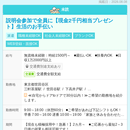
掲載日：2026.08.08
未読
説明会参加で全員に【現金2千円相当プレゼン
ト】生活のお手伝い
派遣
職種未経験OK
社会人未経験OK
ブランクOK
WEB登録・面接OK
無資格未経験：時給1500円～ ■週払いOK ■扶養内OK ■日
給与
収1万2000円以上
交通費別途支給あり
交通費全額支給
交通費
東京都世田谷区
勤務地
三軒茶屋駅
/
世田谷駅
/
下高井戸駅
/
…
≪自宅からドアtoドアで30分以内！≫ご希望の勤務地を紹介
します。
9:00～18:00（休憩60分） ■ご希望があれば下記シフトもOK！
勤務時間
早番 7:00～16:00 遅番 10:00～19:00 「家族と休みを合わせた
い」 「余裕を持って夕飯の準備がしたい」 「できれば残業はし
たくない」 など、ご希望を教えてくださいね。 ※Wワーク希望
【現在も積極採用中！急募！】2カ月～ ■ご応募から最短2～3
期間
の方へ 今ご覧のお仕事で希望する勤務時間と、もう1つのお仕事
日後の就業も相談可能です！