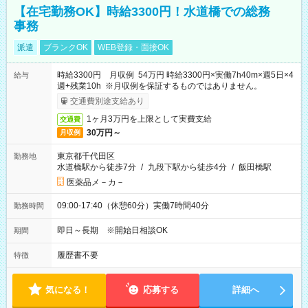
【在宅勤務OK】時給3300円！水道橋での総務
事務
派遣
ブランクOK
WEB登録・面接OK
時給3300円 月収例 54万円 時給3300円×実働7h40m×週5日×4
給与
週+残業10h ※月収例を保証するものではありません。
交通費別途支給あり
1ヶ月3万円を上限として実費支給
交通費
30万円～
月収例
東京都千代田区
勤務地
水道橋駅から徒歩7分
/
九段下駅から徒歩4分
/
飯田橋駅
医薬品メ－カ－
09:00-17:40（休憩60分）実働7時間40分
勤務時間
即日～長期 ※開始日相談OK
期間
履歴書不要
特徴
気になる！
応募する
詳細へ