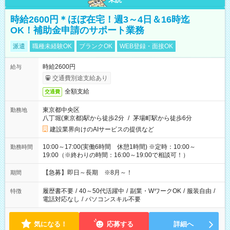
時給2600円＊ほぼ在宅！週3～4日＆16時迄
OK！補助金申請のサポート業務
派遣
職種未経験OK
ブランクOK
WEB登録・面接OK
時給2600円
給与
交通費別途支給あり
全額支給
交通費
東京都中央区
勤務地
八丁堀(東京都)駅から徒歩2分
/
茅場町駅から徒歩6分
建設業界向けのAIサービスの提供など
10:00～17:00(実働6時間 休憩1時間) ※定時：10:00～
勤務時間
19:00（※終わりの時間：16:00～19:00で相談可！）
【急募】即日～長期 ※8月～！
期間
履歴書不要
/
40～50代活躍中
/
副業・WワークOK
/
服装自由
/
特徴
電話対応なし
/
パソコンスキル不要
気になる！
応募する
詳細へ