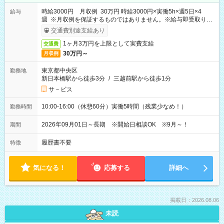
時給3000円 月収例 30万円 時給3000円×実働5h×週5日×4
給与
週 ※月収例を保証するものではありません。※給与即受取りサ
ービス利用可（利用条件有）
交通費別途支給あり
1ヶ月3万円を上限として実費支給
交通費
30万円～
月収例
東京都中央区
勤務地
新日本橋駅から徒歩3分
/
三越前駅から徒歩1分
サ－ビス
10:00-16:00（休憩60分）実働5時間（残業少なめ！）
勤務時間
2026年09月01日～長期 ※開始日相談OK ※9月～！
期間
履歴書不要
特徴
気になる！
応募する
詳細へ
掲載日：2026.08.06
未読