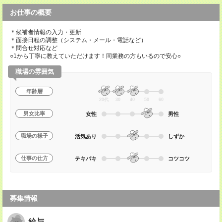
お仕事の概要
＊候補者情報の入力・更新
＊面接日程の調整（システム・メール・電話など）
＊問合せ対応など
○1から丁寧に教えていただけます！同業務の方もいるので安心○
職場の雰囲気
年齢層
20代
30
40
50
60
男女比率
女性
男性
職場の様子
活気あり
しずか
仕事の仕方
テキパキ
コツコツ
募集情報
給与