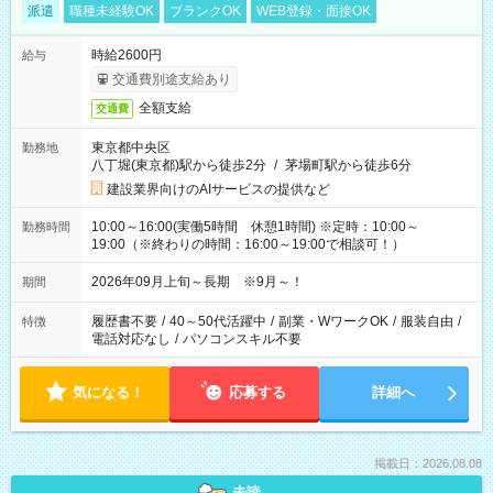
派遣
職種未経験OK
ブランクOK
WEB登録・面接OK
時給2600円
給与
交通費別途支給あり
全額支給
交通費
東京都中央区
勤務地
八丁堀(東京都)駅から徒歩2分
/
茅場町駅から徒歩6分
建設業界向けのAIサービスの提供など
10:00～16:00(実働5時間 休憩1時間) ※定時：10:00～
勤務時間
19:00（※終わりの時間：16:00～19:00で相談可！）
2026年09月上旬～長期 ※9月～！
期間
履歴書不要
/
40～50代活躍中
/
副業・WワークOK
/
服装自由
/
特徴
電話対応なし
/
パソコンスキル不要
気になる！
応募する
詳細へ
掲載日：2026.08.08
未読