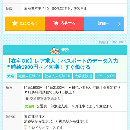
履歴書不要
/
40～50代活躍中
/
服装自由
特徴
気になる！
応募する
詳細へ
掲載日：2026.08.05
未読
【在宅OK】レア求人！パスポートのデータ入力
＊時給1900円～／短期！すぐ働ける
派遣
職種未経験OK
社会人未経験OK
大学生歓迎
ブランクOK
時給1900円～時給2100円 ▼日払い週払い可能！※規定有り
給与
▼1日6時間勤務で日収1万以上！
交通費別途支給あり
交通費一部別途支給 ※お仕事によって変動あり
交通費
東京都渋谷区
勤務地
渋谷駅から徒歩5分
/
神泉駅から徒歩5分
キレイなオフィスです