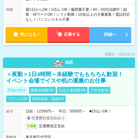
週1日からOK
/
日払いOK
/
履歴書不要
/
40～50代活躍中
/
副
特徴
業・WワークOK
/
シフト勤務
/
10名以上の大量募集
/
電話対応
なし
/
パソコンスキル不要
気になる！
応募する
詳細へ
掲載日：2026.08.05
未読
＜夜勤＞1日4時間～未経験でももちろん歓迎！
イベント会場でイスや机の運搬のお仕事
アルバイト
職種未経験OK
社会人未経験OK
大学生歓迎
ブランクOK
WEB登録・面接OK
日給：12500円～ 半日：5000円～ ■日払いOK！
給与
交通費別途支給あり
交通費規定支給
交通費
東京都千代田区
勤務地