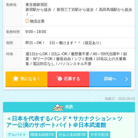
東京都新宿区
勤務地
新宿駅から徒歩
/
新宿三丁目駅から徒歩
/
高田馬場駅から徒歩
/
…
物流企業
9:00～18:00
勤務時間
即日～OK！ 1日～働けます＾＾（規定あり）
期間
週1日からOK
/
日払いOK
/
履歴書不要
/
40～50代活躍中
/
副
特徴
業・WワークOK
/
服装自由
/
シフト勤務
/
10名以上の大量募
集
/
電話対応なし
/
パソコンスキル不要
気になる！
応募する
詳細へ
掲載日：2026.08.03
未読
＜日本を代表するバンド＊サカナクション＞ツ
アー公演のサポートバイト＠日本武道館
アルバイト
職種未経験OK
社会人未経験OK
大学生歓迎