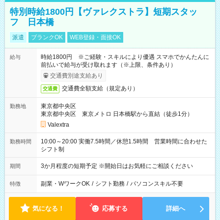
特別時給1800円【ヴァレクストラ】短期スタッ
フ 日本橋
派遣
ブランクOK
WEB登録・面接OK
時給1800円 ※ご経験・スキルにより優遇 スマホでかんたんに
給与
前払いで給与が受け取れます（※上限、条件あり）
交通費別途支給あり
交通費全額支給（規定あり）
交通費
東京都中央区
勤務地
東京都中央区 東京メトロ 日本橋駅から直結（徒歩1分）
Valextra
10:00～20:00 実働7.5時間／休憩1.5時間 営業時間に合わせた
勤務時間
シフト制
3か月程度の短期予定 ※開始日はお気軽にご相談ください
期間
副業・WワークOK
/
シフト勤務
/
パソコンスキル不要
特徴
気になる！
応募する
詳細へ