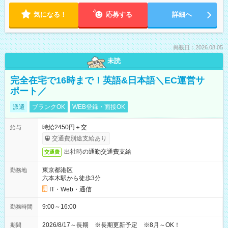
気になる！
応募する
詳細へ
掲載日：2026.08.05
未読
完全在宅で16時まで！英語&日本語＼EC運営サ
ポート／
派遣
ブランクOK
WEB登録・面接OK
時給2450円＋交
給与
交通費別途支給あり
出社時の通勤交通費支給
交通費
東京都港区
勤務地
六本木駅から徒歩3分
IT・Web・通信
9:00～16:00
勤務時間
2026/8/17～長期 ※長期更新予定 ※8月～OK！
期間