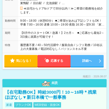
巣鴨駅
/
目白駅
/
北池袋駅
/
…
≪自宅からドアtoドアで30分以内！≫ご希望の勤務地を紹介
します。
9:00～18:00（休憩60分） ■ご希望があれば下記シフトもOK！
勤務時間
早番 7:00～16:00 遅番 10:00～19:00 夜勤 16:30～翌9:30 「家族
と休みを合わせたい」 「余裕を持って夕飯の準備がしたい」
「できれば残業はしたくない」 など、ご希望を教えてください
【8月中のスタートOK！急募！】2カ月～ ■ご応募から最短2～
期間
ね。 ※Wワーク希望の方へ 今ご覧のお仕事で希望する勤務時間
3日後に就業が可能です！
と、もう1つのお仕事の勤務時間。 合計で週40時間を超える場
合は応募できません。
履歴書不要
/
40～50代活躍中
/
服装自由
/
シフト勤務
/
10名以
特徴
上の大量募集
/
電話対応なし
/
パソコンスキル不要
気になる！
応募する
詳細へ
掲載日：2026.08.07
未読
【在宅勤務OK】時給3000円！10～16時＊残業
ほぼなし▼新日本橋で一般事務
派遣
ブランクOK
WEB登録・面接OK