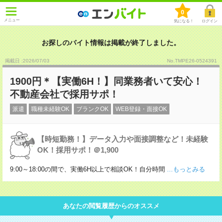
0
メニュー
気になる！
ログイン
お探しのバイト情報は掲載が終了しました。
掲載日 :2026
/
07
/
03
No.TMPE26-0524391
1900円＊【実働6H！】同業務者いて安心！
不動産会社で採用サポ！
派遣
職種未経験OK
ブランクOK
WEB登録・面接OK
【時短勤務！】データ入力や面接調整など！未経験
OK！採用サポ！＠1,900
9:00～18:00の間で、実働6H以上で相談OK！自分時間
...もっとみる
あなたの閲覧履歴からのオススメ