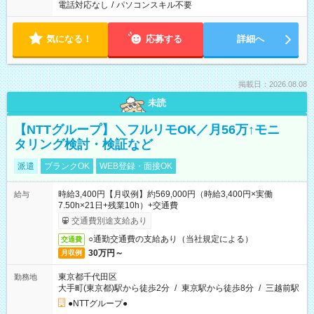
電話対応なし
/
パソコンスキル不要
気になる！
応募する
詳細へ
掲載日：2026.08.08
未読
【NTTグループ】＼フルリモOK／月56万↑モニ
タリング検討・検証など
派遣
ブランクOK
WEB登録・面接OK
時給3,400円【月収例】約569,000円（時給3,400円×実働
給与
7.50h×21日+残業10h）+交通費
交通費別途支給あり
○通勤交通費の支給あり（当社規定による）
交通費
30万円～
月収例
東京都千代田区
勤務地
大手町(東京都)駅から徒歩2分
/
東京駅から徒歩8分
/
三越前駅
●NTTグループ●