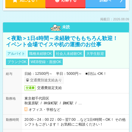
気になる！
応募する
詳細へ
掲載日：2026.08.09
未読
＜夜勤＞1日4時間～未経験でももちろん歓迎！
イベント会場でイスや机の運搬のお仕事
アルバイト
職種未経験OK
社会人未経験OK
大学生歓迎
ブランクOK
WEB登録・面接OK
日給：12500円～ 半日：5000円～ ■日払いOK！
給与
交通費別途支給あり
交通費規定支給
交通費
東京都千代田区
勤務地
秋葉原駅
/
神保町駅
/
麹町駅
/
…
オフィス・学校など
20:00～24：00 22：00～翌7:00 …など1日4時間～OK！ その他
勤務時間
シフトもございます！ お気軽にご相談ください！