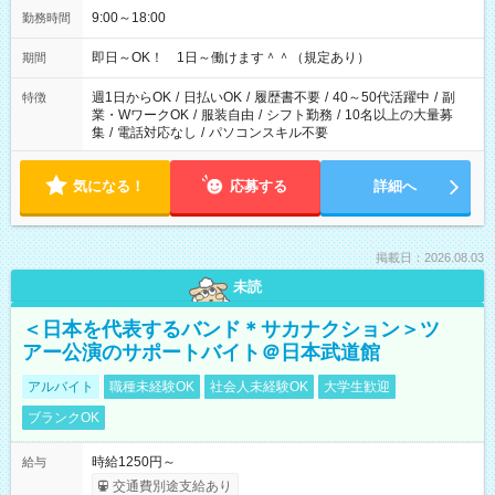
9:00～18:00
勤務時間
即日～OK！ 1日～働けます＾＾（規定あり）
期間
週1日からOK
/
日払いOK
/
履歴書不要
/
40～50代活躍中
/
副
特徴
業・WワークOK
/
服装自由
/
シフト勤務
/
10名以上の大量募
集
/
電話対応なし
/
パソコンスキル不要
気になる！
応募する
詳細へ
掲載日：2026.08.03
未読
＜日本を代表するバンド＊サカナクション＞ツ
アー公演のサポートバイト＠日本武道館
アルバイト
職種未経験OK
社会人未経験OK
大学生歓迎
ブランクOK
時給1250円～
給与
交通費別途支給あり