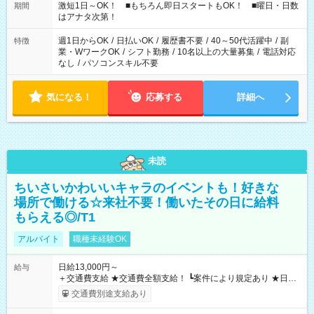
激短1日～OK！ ■もちろん即日スタートもOK！ ■曜日・日数
期間
はアナタ次第！
週1日からOK
/
日払いOK
/
履歴書不要
/
40～50代活躍中
/
副
特徴
業・WワークOK
/
シフト勤務
/
10名以上の大量募集
/
電話対応
なし
/
パソコンスキル不要
気になる！
応募する
詳細へ
未読
ちいさいかわいいキャラのイベントも！好きな
場所で働ける☆来社不要！働いたその日に給料
もらえる◎/T1
アルバイト
職種未経験OK
日給13,000円～
給与
＋交通費支給 ★交通費全額支給！ ┗案件により規定あり ★日払
いOK！（規定あり） ┗働いたその日に現金GET♪ お仕事後はコ
交通費別途支給あり
ンビニATMから 日払い分を引き落とせます！ 【試用期間】試
用期間なし