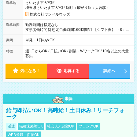
さいたま市大宮区
勤務地
埼玉県さいたま市大宮区錦町（最寄り駅：大宮駅）
株式会社ワンベルウッズ
勤務時間は指定なし
勤務時間
変形労働時間制 想定労働時間160時間/月 【シフト例】 ・8：00
～21：00
単発・1日のみOK
期間
週1日からOK / 日払いOK / 副業・WワークOK / 10名以上の大量
特徴
募集
気になる！
応募する
詳細へ
未読
給与即払いOK！高時給！土日休み！リーチフォ
ーク
派遣
職種未経験OK
社会人未経験OK
ブランクOK
WEB登録・面接OK