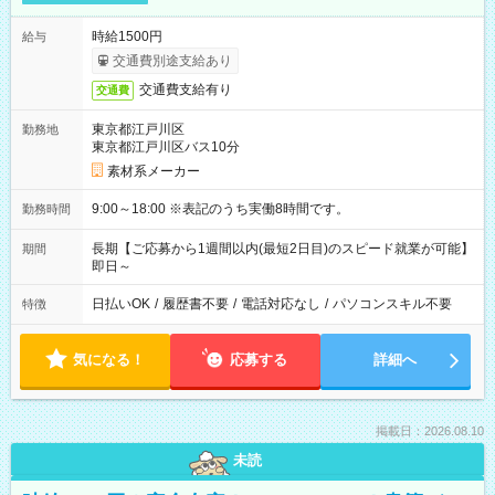
時給1500円
給与
交通費別途支給あり
交通費支給有り
交通費
東京都江戸川区
勤務地
東京都江戸川区バス10分
素材系メーカー
9:00～18:00 ※表記のうち実働8時間です。
勤務時間
長期【ご応募から1週間以内(最短2日目)のスピード就業が可能】
期間
即日～
日払いOK
/
履歴書不要
/
電話対応なし
/
パソコンスキル不要
特徴
気になる！
応募する
詳細へ
掲載日：2026.08.10
未読