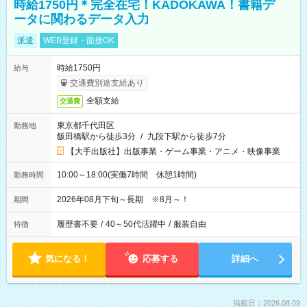
時給1750円＊完全在宅！KADOKAWA！書籍デ
ータに関わるデータ入力
派遣
WEB登録・面接OK
時給1750円
給与
交通費別途支給あり
全額支給
交通費
東京都千代田区
勤務地
飯田橋駅から徒歩3分
/
九段下駅から徒歩7分
【大手出版社】出版事業・ゲーム事業・アニメ・映像事業
10:00～18:00(実働7時間 休憩1時間)
勤務時間
2026年08月下旬～長期 ※8月～！
期間
履歴書不要
/
40～50代活躍中
/
服装自由
特徴
気になる！
応募する
詳細へ
掲載日：2026.08.09