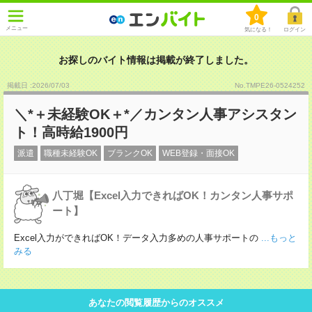
0
メニュー
気になる！
ログイン
お探しのバイト情報は掲載が終了しました。
掲載日 :2026
/
07
/
03
No.TMPE26-0524252
＼*＋未経験OK＋*／カンタン人事アシスタン
ト！高時給1900円
派遣
職種未経験OK
ブランクOK
WEB登録・面接OK
八丁堀【Excel入力できればOK！カンタン人事サポ
ート】
Excel入力ができればOK！データ入力多めの人事サポートの
...もっと
みる
あなたの閲覧履歴からのオススメ