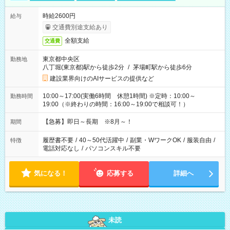
時給2600円
給与
交通費別途支給あり
全額支給
交通費
東京都中央区
勤務地
八丁堀(東京都)駅から徒歩2分
/
茅場町駅から徒歩6分
建設業界向けのAIサービスの提供など
10:00～17:00(実働6時間 休憩1時間) ※定時：10:00～
勤務時間
19:00（※終わりの時間：16:00～19:00で相談可！）
【急募】即日～長期 ※8月～！
期間
履歴書不要
/
40～50代活躍中
/
副業・WワークOK
/
服装自由
/
特徴
電話対応なし
/
パソコンスキル不要
気になる！
応募する
詳細へ
未読