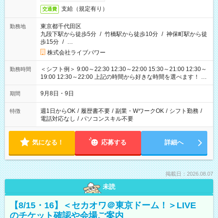
支給（規定有り）
交通費
東京都千代田区
勤務地
九段下駅から徒歩5分
/
竹橋駅から徒歩10分
/
神保町駅から徒
歩15分
/
…
株式会社ライブパワー
＜シフト例＞ 9:00～22:30 12:30～22:00 15:30～21:00 12:30～
勤務時間
19:00 12:30～22:00 上記の時間から好きな時間を選べます！ ※
時間は変更となる可能性があります
9月8日・9日
期間
週1日からOK
/
履歴書不要
/
副業・WワークOK
/
シフト勤務
/
特徴
電話対応なし
/
パソコンスキル不要
気になる！
応募する
詳細へ
掲載日：2026.08.07
未読
【8/15・16】＜セカオワ＠東京ドーム！＞LIVE
のチケット確認や会場ご案内