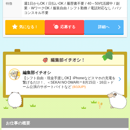
週1日からOK
/
日払いOK
/
履歴書不要
/
40～50代活躍中
/
副
特徴
業・WワークOK
/
服装自由
/
シフト勤務
/
電話対応なし
/
パソ
コンスキル不要
気になる！
応募する
詳細へ
編集部イチオシ
【シフト自由・現金手渡しOK】iPhoneなどスマホの充電を
繋げるだけ！、＜SEKAI NO OWARI＊8月15日・16日＞ド
ーム公演のサポートバイトなど
(8/10UP!)
お仕事の概要