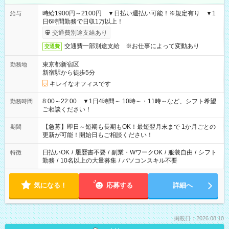
時給1900円～2100円 ▼日払い週払い可能！※規定有り ▼1
給与
日6時間勤務で日収1万以上！
交通費別途支給あり
交通費一部別途支給 ※お仕事によって変動あり
交通費
東京都新宿区
勤務地
新宿駅から徒歩5分
キレイなオフィスです
8:00～22:00 ▼1日4時間～ 10時～・11時～など、シフト希望
勤務時間
ご相談ください！
【急募】即日～短期も長期もOK！最短翌月末まで 1か月ごとの
期間
更新が可能！開始日もご相談ください！
日払いOK
/
履歴書不要
/
副業・WワークOK
/
服装自由
/
シフト
特徴
勤務
/
10名以上の大量募集
/
パソコンスキル不要
気になる！
応募する
詳細へ
掲載日：2026.08.10