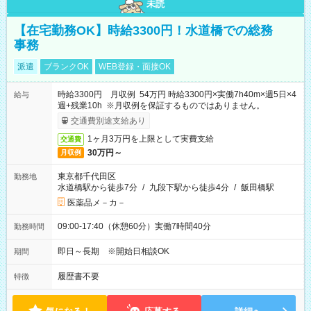
未読
【在宅勤務OK】時給3300円！水道橋での総務
事務
派遣
ブランクOK
WEB登録・面接OK
時給3300円 月収例 54万円 時給3300円×実働7h40m×週5日×4
給与
週+残業10h ※月収例を保証するものではありません。
交通費別途支給あり
1ヶ月3万円を上限として実費支給
交通費
30万円～
月収例
東京都千代田区
勤務地
水道橋駅から徒歩7分
/
九段下駅から徒歩4分
/
飯田橋駅
医薬品メ－カ－
09:00-17:40（休憩60分）実働7時間40分
勤務時間
即日～長期 ※開始日相談OK
期間
履歴書不要
特徴