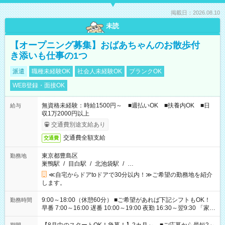
掲載日：2026.08.10
未読
【オープニング募集】おばあちゃんのお散歩付
き添いも仕事の1つ
派遣
職種未経験OK
社会人未経験OK
ブランクOK
WEB登録・面接OK
無資格未経験：時給1500円～ ■週払いOK ■扶養内OK ■日
給与
収1万2000円以上
交通費別途支給あり
交通費全額支給
交通費
東京都豊島区
勤務地
巣鴨駅
/
目白駅
/
北池袋駅
/
…
≪自宅からドアtoドアで30分以内！≫ご希望の勤務地を紹介
します。
9:00～18:00（休憩60分） ■ご希望があれば下記シフトもOK！
勤務時間
早番 7:00～16:00 遅番 10:00～19:00 夜勤 16:30～翌9:30 「家族
と休みを合わせたい」 「余裕を持って夕飯の準備がしたい」
「できれば残業はしたくない」 など、ご希望を教えてください