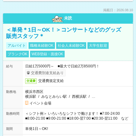
掲載日：2026.08.10
未読
＜単発＊1日～OK！＞コンサートなどのグッズ
販売スタッフ＊
アルバイト
職種未経験OK
社会人未経験OK
大学生歓迎
ブランクOK
WEB登録・面接OK
日給1万5000円～ ■最大で日給2万8500円！
給与
交通費別途支給あり
交通費規定支給
交通費
横浜市西区
勤務地
横浜駅
/
みなとみらい駅
/
西横浜駅
/
…
イベント会場
＜シフト例＞ いろいろなシフトで働けます！ ■7:00-24:00
勤務時間
■8:00-21:00 ■9:00-21:00 ■18:00-翌7:00 ■20:30-翌11:00 など
単発1日～OK!
期間