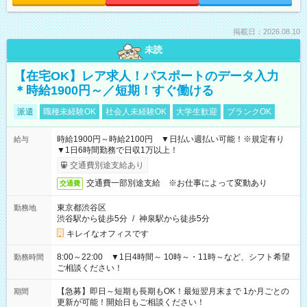
掲載日：2026.08.10
未読
【在宅OK】レア求人！パスポートのデータ入力
＊時給1900円～／短期！すぐ働ける
派遣
職種未経験OK
社会人未経験OK
大学生歓迎
ブランクOK
時給1900円～時給2100円 ▼日払い週払い可能！※規定有り
給与
▼1日6時間勤務で日収1万以上！
交通費別途支給あり
交通費一部別途支給 ※お仕事によって変動あり
交通費
東京都渋谷区
勤務地
渋谷駅から徒歩5分
/
神泉駅から徒歩5分
キレイなオフィスです
8:00～22:00 ▼1日4時間～ 10時～・11時～など、シフト希望
勤務時間
ご相談ください！
【急募】即日～短期も長期もOK！最短翌月末まで 1か月ごとの
期間
更新が可能！開始日もご相談ください！