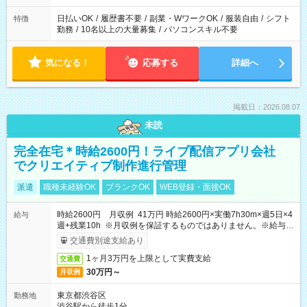
日払いOK
/
履歴書不要
/
副業・WワークOK
/
服装自由
/
シフト
特徴
勤務
/
10名以上の大量募集
/
パソコンスキル不要
気になる！
応募する
詳細へ
掲載日：2026.08.07
未読
完全在宅＊時給2600円！ライブ配信アプリ会社
でクリエイティブ制作進行管理
派遣
職種未経験OK
ブランクOK
WEB登録・面接OK
時給2600円 月収例 41万円 時給2600円×実働7h30m×週5日×4
給与
週+残業10h ※月収例を保証するものではありません。※給与即
受取りサービス利用可（利用条件有）
交通費別途支給あり
1ヶ月3万円を上限として実費支給
交通費
30万円～
月収例
東京都渋谷区
勤務地
渋谷駅から徒歩1分