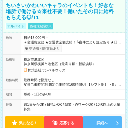
ちいさいかわいいキャラのイベントも！好きな
場所で働ける☆来社不要！働いたその日に給料
もらえる◎/T1
アルバイト
職種未経験OK
日給13,000円～
給与
＋交通費支給 ★交通費全額支給！ ┗案件により規定あり ★日払
いOK！（規定あり） ┗働いたその日に現金GET♪ お仕事後はコ
交通費別途支給あり
ンビニATMから 日払い分を引き落とせます！ 【試用期間】試
用期間なし
横浜市港北区
勤務地
神奈川県横浜市港北区（最寄り駅：新横浜駅）
株式会社ワンベルウッズ
勤務時間は指定なし
勤務時間
変形労働時間制 想定労働時間160時間/月 【シフト例】 ・8：00
～21：00
単発・1日のみOK
期間
週1日からOK / 日払いOK / 副業・WワークOK / 10名以上の大量
特徴
募集
気になる！
応募する
詳細へ