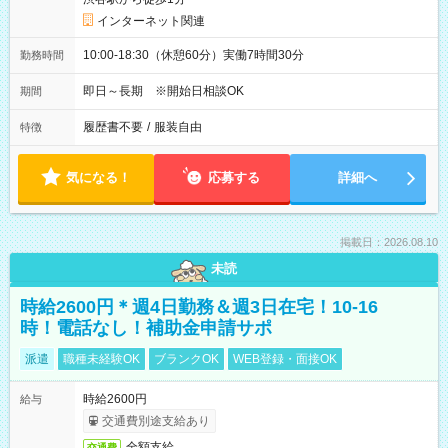
インターネット関連
10:00-18:30（休憩60分）実働7時間30分
勤務時間
即日～長期 ※開始日相談OK
期間
履歴書不要
/
服装自由
特徴
気になる！
応募する
詳細へ
掲載日：2026.08.10
未読
時給2600円＊週4日勤務＆週3日在宅！10-16
時！電話なし！補助金申請サポ
派遣
職種未経験OK
ブランクOK
WEB登録・面接OK
時給2600円
給与
交通費別途支給あり
全額支給
交通費