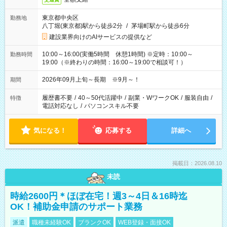
東京都中央区
勤務地
八丁堀(東京都)駅から徒歩2分
/
茅場町駅から徒歩6分
建設業界向けのAIサービスの提供など
10:00～16:00(実働5時間 休憩1時間) ※定時：10:00～
勤務時間
19:00（※終わりの時間：16:00～19:00で相談可！）
2026年09月上旬～長期 ※9月～！
期間
履歴書不要
/
40～50代活躍中
/
副業・WワークOK
/
服装自由
/
特徴
電話対応なし
/
パソコンスキル不要
気になる！
応募する
詳細へ
掲載日：2026.08.10
未読
時給2600円＊ほぼ在宅！週3～4日＆16時迄
OK！補助金申請のサポート業務
派遣
職種未経験OK
ブランクOK
WEB登録・面接OK