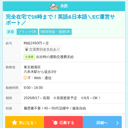
未読
完全在宅で16時まで！英語&日本語＼EC運営サ
ポート／
派遣
ブランクOK
WEB登録・面接OK
時給2450円＋交
給与
交通費別途支給あり
出社時の通勤交通費支給
交通費
東京都港区
勤務地
六本木駅から徒歩3分
IT・Web・通信
9:00～16:00
勤務時間
2026/8/17～長期 ※長期更新予定 ※8月～OK！
期間
履歴書不要
/
40～50代活躍中
/
服装自由
特徴
気になる！
応募する
詳細へ