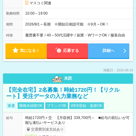
マスコミ関連
10:00～19:00
勤務時間
2026/9/1～長期 ※開始日相談可能 ※9月～OK！
期間
履歴書不要
/
40～50代活躍中
/
副業・WワークOK
/
服装自由
特徴
気になる！
応募する
詳細へ
掲載日：2026.08.10
未読
【完全在宅】2名募集！時給1720円！【リクル
ート】受注データの入力業務など
派遣
職種未経験OK
ブランクOK
WEB登録・面接OK
時給1720円＋交 【月収例】339,700円～ ■給与の前払いが可
給与
能な速払いサービスあり
交通費別途支給あり