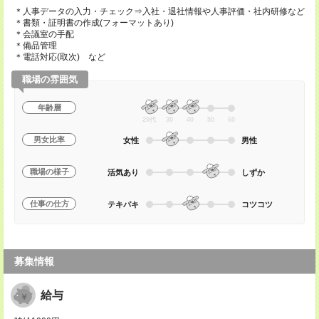
＊人事データの入力・チェック⇒入社・退社情報や人事評価・社内研修など
＊書類・証明書の作成(フォーマットあり)
＊会議室の手配
＊備品管理
＊電話対応(取次) など
職場の雰囲気
年齢層
20代
30
40
50
60
男女比率
女性
男性
職場の様子
活気あり
しずか
仕事の仕方
テキパキ
コツコツ
募集情報
給与