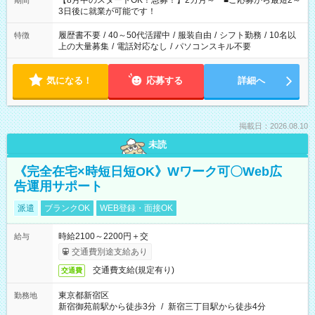
【8月中のスタートOK！急募！】2カ月～ ■ご応募から最短2～
期間
ね。 ※Wワーク希望の方へ 今ご覧のお仕事で希望する勤務時間
3日後に就業が可能です！
と、もう1つのお仕事の勤務時間。 合計で週40時間を超える場
合は応募できません。
履歴書不要
/
40～50代活躍中
/
服装自由
/
シフト勤務
/
10名以
特徴
上の大量募集
/
電話対応なし
/
パソコンスキル不要
気になる！
応募する
詳細へ
掲載日：2026.08.10
未読
《完全在宅×時短日短OK》Wワーク可〇Web広
告運用サポート
派遣
ブランクOK
WEB登録・面接OK
時給2100～2200円＋交
給与
交通費別途支給あり
交通費支給(規定有り)
交通費
東京都新宿区
勤務地
新宿御苑前駅から徒歩3分
/
新宿三丁目駅から徒歩4分