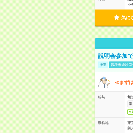
不
気に
説明会参加で
派遣
職種未経験O
≪まずは
無
給与
交
東
勤務地
錦