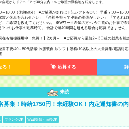
≪自宅からドアtoドアで30分以内！≫ご希望の勤務地を紹介します。
00～18:00（休憩60分） ■ご希望があれば下記シフトもOK！ 早番 7:00～16:00 遅
家族と休みを合わせたい」 「余裕を持って夕飯の準備がしたい」 「できれば
ど、ご希望を教えてくださいね。 ※Wワーク希望の方へ 今ご覧のお仕事で希
う1つのお仕事の勤務時間。 合計で週40時間を超える場合は応募できません。
現在も積極採用中！急募！】2カ月～ ■ご応募から最短2～3日後の就業も相
歴書不要
/
40～50代活躍中
/
服装自由
/
シフト勤務
/
10名以上の大量募集
/
電話対応
要
なる！
応募する
詳
未読
名募集！時給1750円！未経験OK！内定通知書の
K
ブランクOK
WEB登録・面接OK