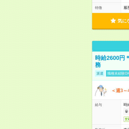
履
特徴
気に
時給2600
務
派遣
職種未経験O
＜週3～
時給
給与
交