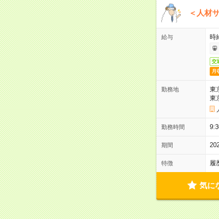
＜人材
時
給与
交
月
東
勤務地
東
9
勤務時間
2
期間
履
特徴
気に