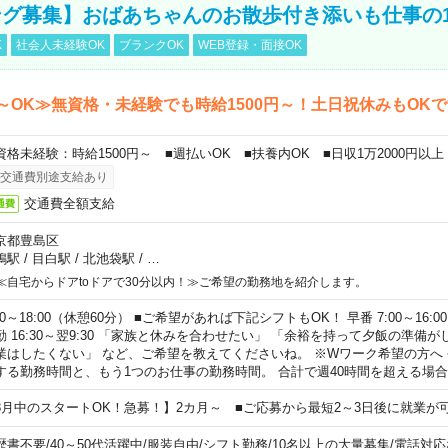
グ募集】おばあちゃんのお散歩付き添いも仕事の
K
社会人未経験OK
ブランクOK
WEB登録・面接OK
～OK≫無資格・未経験でも時給1500円～！土日祝休みもOK
資格未経験：時給1500円～ ■週払いOK ■扶養内OK ■日収1万2000円以上
交通費別途支給あり
交通費全額支給
通費
京都豊島区
鴨駅
/
目白駅
/
北池袋駅
/
…
≪自宅からドアtoドアで30分以内！≫ご希望の勤務地を紹介します。
00～18:00（休憩60分） ■ご希望があれば下記シフトもOK！ 早番 7:00～16:00 遅
勤 16:30～翌9:30 「家族と休みを合わせたい」 「余裕を持って夕飯の準備
業はしたくない」 など、ご希望を教えてくださいね。 ※Wワーク希望の方へ
する勤務時間と、もう1つのお仕事の勤務時間。 合計で週40時間を超える場
8月中のスタートOK！急募！】2カ月～ ■ご応募から最短2～3日後に就業が
歴書不要
/
40～50代活躍中
/
服装自由
/
シフト勤務
/
10名以上の大量募集
/
電話対応