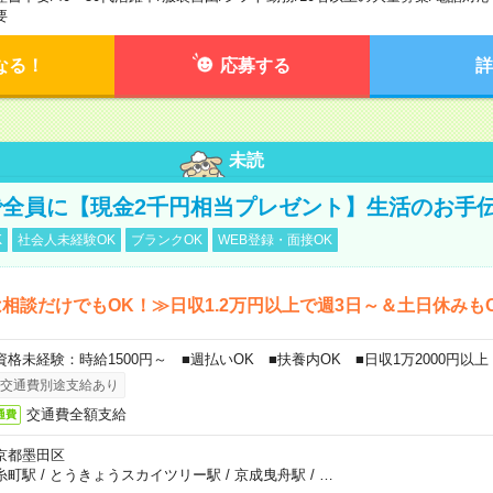
要
なる！
応募する
詳
未読
全員に【現金2千円相当プレゼント】生活のお手
K
社会人未経験OK
ブランクOK
WEB登録・面接OK
相談だけでもOK！≫日収1.2万円以上で週3日～＆土日休みも
資格未経験：時給1500円～ ■週払いOK ■扶養内OK ■日収1万2000円以上
交通費別途支給あり
交通費全額支給
通費
京都墨田区
糸町駅
/
とうきょうスカイツリー駅
/
京成曳舟駅
/
…