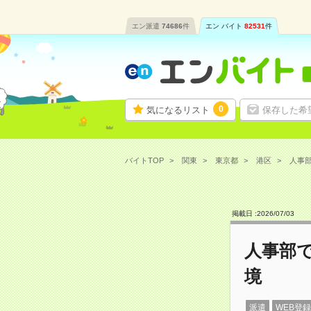
エン派遣
74686
件
エン バイト
82531
件
0
気になるリスト
保存した希
バイトTOP
関東
東京都
港区
人事部
掲載日 :
2026
/
07
/
03
人事部で
境
派遣
WEB登