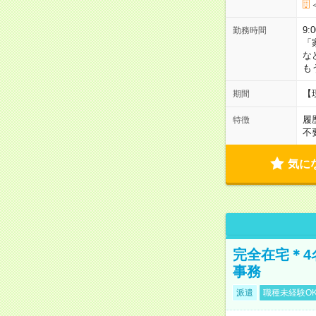
9:
勤務時間
「
な
も
【
期間
履
特徴
不
気に
完全在宅＊4
事務
派遣
職種未経験O