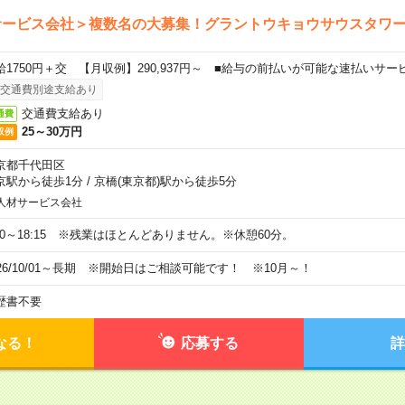
サービス会社＞複数名の大募集！グラントウキョウサウスタワ
給1750円＋交 【月収例】290,937円～ ■給与の前払いが可能な速払いサー
交通費別途支給あり
交通費支給あり
通費
25～30万円
収例
京都千代田区
京駅から徒歩1分
/
京橋(東京都)駅から徒歩5分
人材サービス会社
:30～18:15 ※残業はほとんどありません。※休憩60分。
026/10/01～長期 ※開始日はご相談可能です！ ※10月～！
歴書不要
なる！
応募する
詳