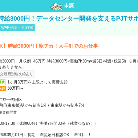
未読
時給3000円！データセンター開発を支えるPJTサ
WEB登録・面接OK
K】時給3000円！駅チカ！大手町でのお仕事
給3000円 月収例 46万円 時給3000円×実働7h30m×週5日×4週+残業5h 
はありません。
交通費別途支給あり
1ヶ月3万円を上限として実費支給
通費
30万円～
収例
京都千代田区
手町(東京都)駅から徒歩1分
/
東京駅から徒歩7分
投資顧問業
9:00-17:30（休憩60分）実働7時間30分（残業少なめ！）
026年09月01日～長期 ※開始日相談OK ※9月～！