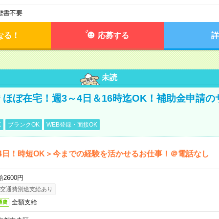
歴書不要
なる！
応募する
詳
未読
円＊ほぼ在宅！週3～4日＆16時迄OK！補助金申請
K
ブランクOK
WEB登録・面接OK
4日！時短OK＞今までの経験を活かせるお仕事！＠電話なし
2600円
交通費別途支給あり
全額支給
通費