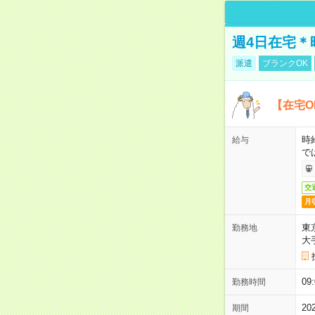
週4日在宅＊
派遣
ブランクOK
【在宅O
時
給与
で
交
月
東
勤務地
大
0
勤務時間
2
期間