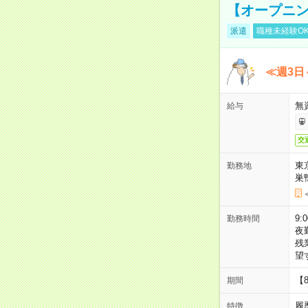
【オープニン
派遣
職種未経験O
≪週3日
無
給与
交
東
勤務地
巣
9:
勤務時間
夜
残
望
【
期間
履
特徴