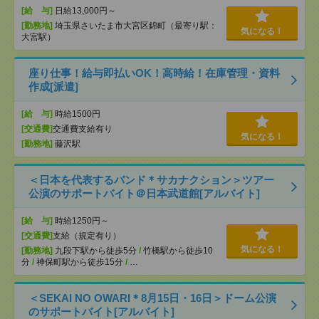
[給 与]
日給13,000円～
[勤務地]
埼玉県さいたま市大宮区錦町（最寄り駅：
気になる！
大宮駅）
座り仕事！給与即払いOK！高時給！在庫管理・資料
作成[派遣]
[給 与]
時給1500円
[交通費]
交通費支給有り
気になる！
[勤務地]
藤沢駅
＜日本を代表するバンド＊サカナクション＞ツアー
公演のサポートバイト＠日本武道館[アルバイト]
[給 与]
時給1250円～
[交通費]
支給（規定有り）
気になる！
[勤務地]
九段下駅から徒歩5分
/
竹橋駅から徒歩10
分
/
神保町駅から徒歩15分
/
…
＜SEKAI NO OWARI＊8月15日・16日＞ドーム公演
のサポートバイト[アルバイト]