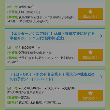
[給 与]
時給1250円～
[交通費]
支給（規定有り）
気になる！
[勤務地]
後楽園駅から徒歩5分
/
水道橋駅から徒歩5
分
/
春日(東京都)駅から徒歩7分
【エルダー／シニア歓迎】休職・復職支援に関する
事務サポート＊50代活躍中[派遣]
[給 与]
時給2000円＋交
[交通費]
交通費支給(社内規定あり)
気になる！
[勤務地]
大手町(東京都)駅から徒歩1分
/
東京駅から
徒歩6分
＜1日～OK！＞あの有名企業も！展示会や株主総会
のお手伝い！[アルバイト]
[給 与]
■日給16,840円～ ■日払いOK ■実働3時
間5,120円のお仕事あります！
[交通費]
一部支給
気になる！
[勤務地]
東京駅
/
水道橋駅
/
有楽町駅
/
…