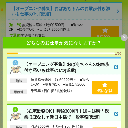
【オープニング募集】おばあちゃんのお散歩付き添
いも仕事の1つ[派遣]
[給 与]
無資格未経験：時給1500円～ ■週払い
OK ■扶養内OK ■日収1万2000円以上
[交通費]
交通費全額支給
×
気になる！
[勤務地]
巣鴨駅
/
目白駅
/
北池袋駅
/
…
どちらのお仕事が気になりますか？
1
/10
【在宅勤務OK】時給3000円！10～16時＊残業ほぼな
し▼新日本橋で一般事務[派遣]
【オープニング募集】おばあちゃんのお散歩
付き添いも仕事の1つ[派遣]
[給 与]
時給3000円 月収例 30万円 時給3000円×
実働5h×週5日×4週 ※月収例を保証するものではあ
無資格未経験：時給1500円～ ■週払
給与
りません。※給与即受取りサービス利用可（利用条
いOK ■扶養内OK ■日収1万2000円
件有）
以上
巣鴨駅 / 目白駅 / 北池袋駅 / …
気になる!
[交通費]
勤務地
1ヶ月3万円を上限として実費支給
気になる！
[月収例]
30万円～
[勤務地]
新日本橋駅から徒歩3分
/
三越前駅から徒
歩1分
【在宅勤務OK】時給3000円！10～16時＊残
業ほぼなし▼新日本橋で一般事務[派遣]
時給1850円＊返却済みICカードと貸出カードの管理
時給3000円 月収例 30万円 時給
給与