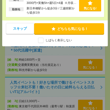
など入館対応などの受付！[派遣]
3000円×実働5h×週5日×4週 ※月収例
を保証するものではありません。※給
新日本橋駅から徒歩3分 / 三越前駅か
気になる!
勤務地
[給 与]
時給1850円＋交 【月収例】403,916円
与即受取りサービス利用可（利用条件
ら徒歩1分
～ ■給与の前払いが可能な速払いサービスあり
有）
[交通費]
交通費支給あり
[月収例]
30万円～
気になる！
スキップ
どちらも気になる！
[勤務地]
飯田橋駅から徒歩1分
/
九段下駅から徒歩
14分
しばらく表示しない
≪憧れ大手企業≫総務のオシゴト！のびのび働く！
＊50代活躍中[派遣]
[給 与]
時給1800円＋交
[交通費]
交通費実費支給（当社規定あり）
気になる！
[勤務地]
和光市駅から徒歩5分
人気イベントも！好きな場所で働けるイベントスタ
ッフ☆来社不要！働いたその日に給料もらえる日払
い/T1[アルバイト]
[給 与]
日給13,000円～
[勤務地]
東京都千代田区外神田（最寄り駅：秋葉原
気になる！