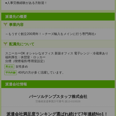
●人事労務経験がある方歓迎！
派遣先の概要
事業内容
～もうすぐ創立200周年！～チーズ輸入をメインに行う専門商社♪
配属先について
スニーカーOK オシャレなオフィス 新築オフィス 電子レンジ・冷蔵庫あり
福利厚生：休憩室・ロッカー
分煙（喫煙場所/専用室設定）
女性多め
男女比
40代の方が多く活躍しています。
平均年齢
派遣会社情報
パーソルテンプスタッフ株式会社
労働者派遣事業許可番号:派13-010026
派遣会社満足度ランキング選ばれ続けて7年連続No1！