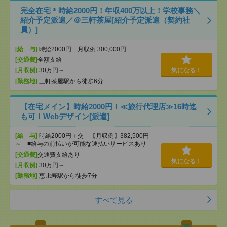
完全在宅＊時給2000円！年収400万以上！学校事務＼
紹介予定派遣／＠三軒茶屋[紹介予定派遣（契約社
員）]
[給 与]
時給2000円 月収例 300,000円
[交通費]
全額支給
[月収例]
30万円～
気になる！
[勤務地]
三軒茶屋駅から徒歩6分
【在宅メイン】時給2000円！≪旅行代理店≫16時迄
も可！Webデザイン[派遣]
[給 与]
時給2000円＋交 【月収例】382,500円
～ ■給与の前払いが可能な速払いサービスあり
[交通費]
交通費支給あり
気になる！
[月収例]
30万円～
[勤務地]
恵比寿駅から徒歩7分
すべて見る