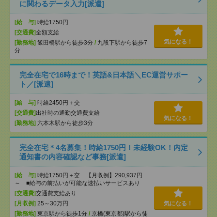
に関わるデータ入力[派遣]
[給 与]
時給1750円
[交通費]
全額支給
気になる！
[勤務地]
飯田橋駅から徒歩3分
/
九段下駅から徒歩7
分
完全在宅で16時まで！英語&日本語＼EC運営サポー
ト／[派遣]
[給 与]
時給2450円＋交
[交通費]
出社時の通勤交通費支給
気になる！
[勤務地]
六本木駅から徒歩3分
完全在宅＊4名募集！時給1750円！未経験OK！内定
通知書の内容確認など事務[派遣]
[給 与]
時給1750円＋交 【月収例】290,937円
～ ■給与の前払いが可能な速払いサービスあり
[交通費]
交通費支給あり
[月収例]
25～30万円
気になる！
[勤務地]
東京駅から徒歩1分
/
京橋(東京都)駅から徒