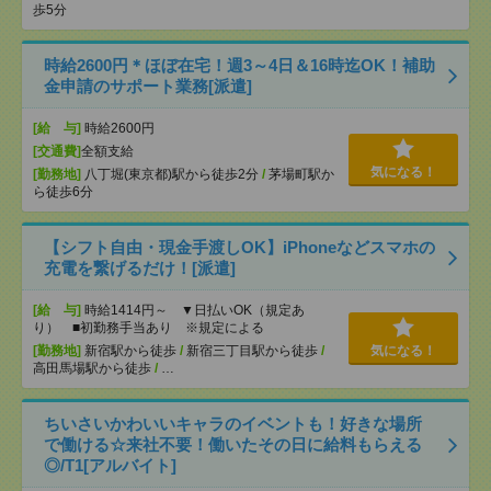
歩5分
時給2600円＊ほぼ在宅！週3～4日＆16時迄OK！補助
金申請のサポート業務[派遣]
[給 与]
時給2600円
[交通費]
全額支給
気になる！
[勤務地]
八丁堀(東京都)駅から徒歩2分
/
茅場町駅か
ら徒歩6分
【シフト自由・現金手渡しOK】iPhoneなどスマホの
充電を繋げるだけ！[派遣]
[給 与]
時給1414円～ ▼日払いOK（規定あ
り） ■初勤務手当あり ※規定による
[勤務地]
新宿駅から徒歩
/
新宿三丁目駅から徒歩
/
気になる！
高田馬場駅から徒歩
/
…
ちいさいかわいいキャラのイベントも！好きな場所
で働ける☆来社不要！働いたその日に給料もらえる
◎/T1[アルバイト]