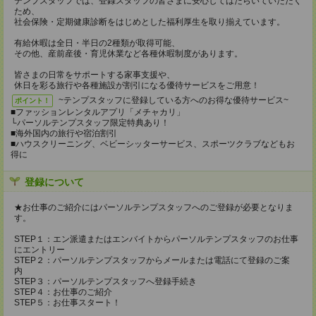
テンプスタッフでは、登録スタッフの皆さまに安心してはたらいていただく
ため、
社会保険・定期健康診断をはじめとした福利厚生を取り揃えています。
有給休暇は全日・半日の2種類が取得可能、
その他、産前産後・育児休業など各種休暇制度があります。
皆さまの日常をサポートする家事支援や、
休日を彩る旅行や各種施設が割引になる優待サービスをご用意！
~テンプスタッフに登録している方へのお得な優待サービス~
ポイント！
■ファッションレンタルアプリ「メチャカリ」
└パーソルテンプスタッフ限定特典あり！
■海外国内の旅行や宿泊割引
■ハウスクリーニング、ベビーシッターサービス、スポーツクラブなどもお
得に
登録について
★お仕事のご紹介にはパーソルテンプスタッフへのご登録が必要となりま
す。
STEP１：エン派遣またはエンバイトからパーソルテンプスタッフのお仕事
にエントリー
STEP２：パーソルテンプスタッフからメールまたは電話にて登録のご案
内
STEP３：パーソルテンプスタッフへ登録手続き
STEP４：お仕事のご紹介
STEP５：お仕事スタート！