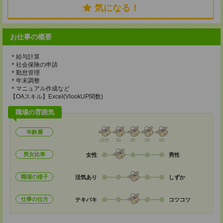
気になる！
お仕事の概要
＊給与計算
＊社会保険の申請
＊勤怠管理
＊年末調整
＊マニュアル作成など
【OAスキル】Excel(VlookUP関数)
職場の雰囲気
年齢層
20代
30
40
50
60
男女比率
女性
男性
職場の様子
活気あり
しずか
仕事の仕方
テキパキ
コツコツ