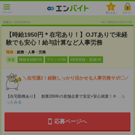
0
メニュー
気になる！
ログイン
掲載日 :2026
/
08
/
04
No.TMPE26-0522738
【時給1950円＊在宅あり！】OJTありで未経
験でも安心！給与計算など人事労務
職種：
総務・人事・労務
派遣
職種未経験OK
ブランクOK
WEB登録・面接OK
＼在宅週2！経験しっかり活かせる人事労務サポ〇／
【在宅勤務あり】 創業200年の老舗企業で安定×安心就業！チ
...も
っとみる
応募ページへ