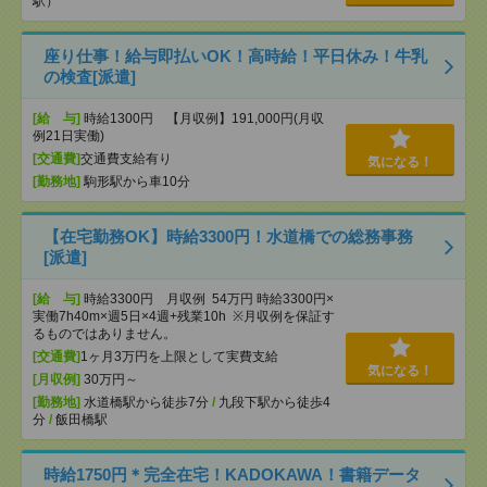
駅）
座り仕事！給与即払いOK！高時給！平日休み！牛乳
の検査[派遣]
[給 与]
時給1300円 【月収例】191,000円(月収
例21日実働)
[交通費]
交通費支給有り
気になる！
[勤務地]
駒形駅から車10分
【在宅勤務OK】時給3300円！水道橋での総務事務
[派遣]
[給 与]
時給3300円 月収例 54万円 時給3300円×
実働7h40m×週5日×4週+残業10h ※月収例を保証す
るものではありません。
[交通費]
1ヶ月3万円を上限として実費支給
気になる！
[月収例]
30万円～
[勤務地]
水道橋駅から徒歩7分
/
九段下駅から徒歩4
分
/
飯田橋駅
時給1750円＊完全在宅！KADOKAWA！書籍データ