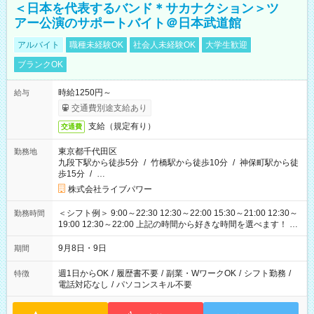
＜日本を代表するバンド＊サカナクション＞ツ
アー公演のサポートバイト＠日本武道館
アルバイト
職種未経験OK
社会人未経験OK
大学生歓迎
ブランクOK
時給1250円～
給与
交通費別途支給あり
支給（規定有り）
交通費
東京都千代田区
勤務地
九段下駅から徒歩5分
/
竹橋駅から徒歩10分
/
神保町駅から徒
歩15分
/
…
株式会社ライブパワー
＜シフト例＞ 9:00～22:30 12:30～22:00 15:30～21:00 12:30～
勤務時間
19:00 12:30～22:00 上記の時間から好きな時間を選べます！ ※
時間は変更となる可能性があります
9月8日・9日
期間
週1日からOK
/
履歴書不要
/
副業・WワークOK
/
シフト勤務
/
特徴
電話対応なし
/
パソコンスキル不要