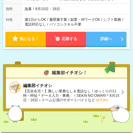
急募！8月15日・16日
期間
週1日からOK
/
履歴書不要
/
副業・WワークOK
/
シフト勤務
/
特徴
電話対応なし
/
パソコンスキル不要
気になる！
応募する
詳細へ
編集部イチオシ
【完全在宅！】難しい業務なし＆電話なし！ゆっくりの11
時～時短＊データ入力・事務、＜SEKAI NO OWARI＊8月15
日・16日＞ドーム公演のサポートバイトなど
(8/7UP!)