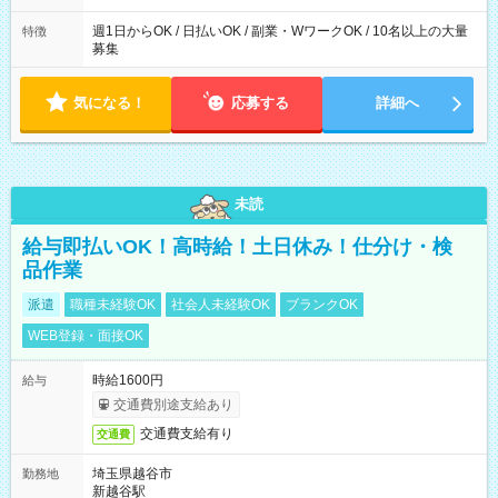
週1日からOK / 日払いOK / 副業・WワークOK / 10名以上の大量
特徴
募集
気になる！
応募する
詳細へ
未読
給与即払いOK！高時給！土日休み！仕分け・検
品作業
派遣
職種未経験OK
社会人未経験OK
ブランクOK
WEB登録・面接OK
時給1600円
給与
交通費別途支給あり
交通費支給有り
交通費
埼玉県越谷市
勤務地
新越谷駅