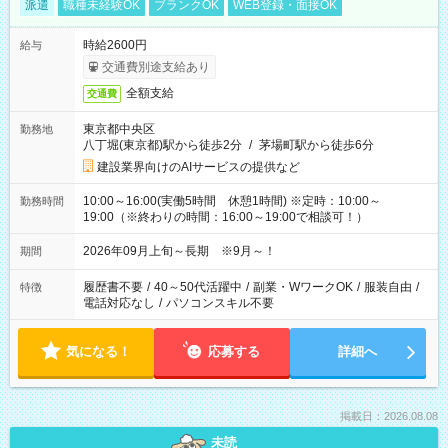
派遣
職種未経験OK
ブランクOK
WEB登録・面接OK
時給2600円
給与
交通費別途支給あり
全額支給
交通費
東京都中央区
勤務地
八丁堀(東京都)駅から徒歩2分
/
茅場町駅から徒歩6分
建設業界向けのAIサービスの提供など
10:00～16:00(実働5時間 休憩1時間) ※定時：10:00～
勤務時間
19:00（※終わりの時間：16:00～19:00で相談可！）
2026年09月上旬～長期 ※9月～！
期間
履歴書不要
/
40～50代活躍中
/
副業・WワークOK
/
服装自由
/
特徴
電話対応なし
/
パソコンスキル不要
気になる！
応募する
詳細へ
掲載日：2026.08.08
未読