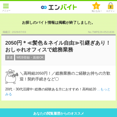
0
メニュー
気になる！
ログイン
お探しのバイト情報は掲載が終了しました。
掲載日 :2026
/
07
/
03
No.TMPE26-0521836
2050円＊≪髪色＆ネイル自由≫引継ぎあり！
おしゃれオフィスで総務業務
派遣
WEB登録・面接OK
＼高時給2050円！／総務業務のご経験お持ちの方歓
迎！契約手続きなど〇
20代・30代活躍中↑総務の経験ある方におすすめ！高時給20
...もっと
みる
あなたの閲覧履歴からのオススメ