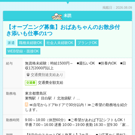
掲載日：2026.08.09
未読
【オープニング募集】おばあちゃんのお散歩付
き添いも仕事の1つ
派遣
職種未経験OK
社会人未経験OK
ブランクOK
WEB登録・面接OK
無資格未経験：時給1500円～ ■週払いOK ■扶養内OK ■日
給与
収1万2000円以上
交通費別途支給あり
交通費全額支給
交通費
東京都豊島区
勤務地
巣鴨駅
/
目白駅
/
北池袋駅
/
…
≪自宅からドアtoドアで30分以内！≫ご希望の勤務地を紹介
します。
9:00～18:00（休憩60分） ■ご希望があれば下記シフトもOK！
勤務時間
早番 7:00～16:00 遅番 10:00～19:00 夜勤 16:30～翌9:30 「家族
と休みを合わせたい」 「余裕を持って夕飯の準備がしたい」
「できれば残業はしたくない」 など、ご希望を教えてください