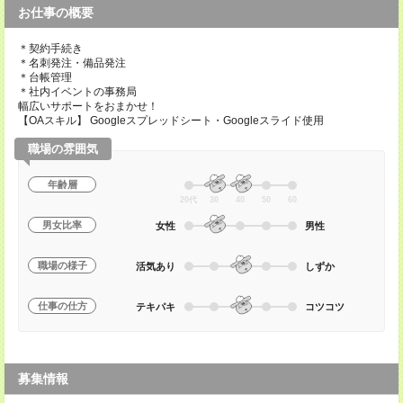
お仕事の概要
＊契約手続き
＊名刺発注・備品発注
＊台帳管理
＊社内イベントの事務局
幅広いサポートをおまかせ！
【OAスキル】 Googleスプレッドシート・Googleスライド使用
職場の雰囲気
年齢層
20代
30
40
50
60
男女比率
女性
男性
職場の様子
活気あり
しずか
仕事の仕方
テキパキ
コツコツ
募集情報