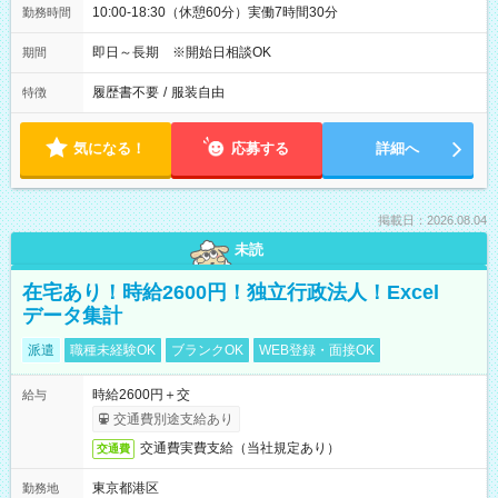
10:00-18:30（休憩60分）実働7時間30分
勤務時間
即日～長期 ※開始日相談OK
期間
履歴書不要
/
服装自由
特徴
気になる！
応募する
詳細へ
掲載日：2026.08.04
未読
在宅あり！時給2600円！独立行政法人！Excel
データ集計
派遣
職種未経験OK
ブランクOK
WEB登録・面接OK
時給2600円＋交
給与
交通費別途支給あり
交通費実費支給（当社規定あり）
交通費
東京都港区
勤務地