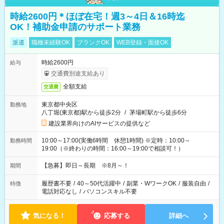
時給2600円＊ほぼ在宅！週3～4日＆16時迄
OK！補助金申請のサポート業務
派遣
職種未経験OK
ブランクOK
WEB登録・面接OK
時給2600円
給与
交通費別途支給あり
全額支給
交通費
東京都中央区
勤務地
八丁堀(東京都)駅から徒歩2分
/
茅場町駅から徒歩6分
建設業界向けのAIサービスの提供など
10:00～17:00(実働6時間 休憩1時間) ※定時：10:00～
勤務時間
19:00（※終わりの時間：16:00～19:00で相談可！）
【急募】即日～長期 ※8月～！
期間
履歴書不要
/
40～50代活躍中
/
副業・WワークOK
/
服装自由
/
特徴
電話対応なし
/
パソコンスキル不要
気になる！
応募する
詳細へ