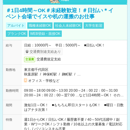
＃1日4時間～OK＃未経験歓迎！＃日払い＊イ
ベント会場でイスや机の運搬のお仕事
アルバイト
職種未経験OK
社会人未経験OK
大学生歓迎
ブランクOK
WEB登録・面接OK
日給：10000円～ 半日：5000円～ ■日払いOK！
給与
交通費別途支給あり
交通費規定支給
交通費
東京都千代田区
勤務地
秋葉原駅
/
神保町駅
/
麹町駅
/
…
オフィス・学校など
09:00～18:00 09:00～13:00 20:00～24：00 22：00～31:00
勤務時間
20:00～24：00 22：00～翌7:00 …など1日4時間～OK！ その他
シフトもございます！ お気軽にご相談ください！
激短1日～OK！ ■もちろん即日スタートもOK！ ■曜日・日数
期間
はアナタ次第！
週1日からOK
/
日払いOK
/
履歴書不要
/
40～50代活躍中
/
副
特徴
業・WワークOK
/
シフト勤務
/
10名以上の大量募集
/
電話対応
なし
/
パソコンスキル不要