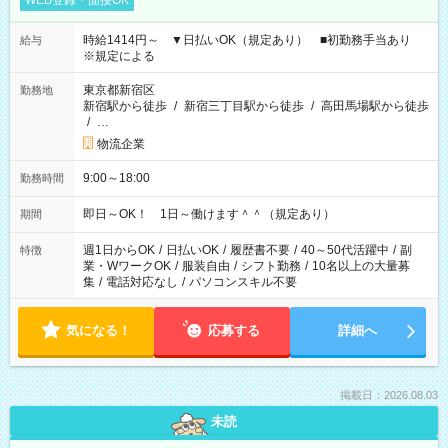
WEB登録・面接OK
時給1414円～ ▼日払いOK（規定あり） ■初勤務手当あり
給与
※規定による
東京都新宿区
勤務地
新宿駅から徒歩
/
新宿三丁目駅から徒歩
/
高田馬場駅から徒歩
/
…
物流企業
9:00～18:00
勤務時間
即日～OK！ 1日～働けます＾＾（規定あり）
期間
週1日からOK
/
日払いOK
/
履歴書不要
/
40～50代活躍中
/
副
特徴
業・WワークOK
/
服装自由
/
シフト勤務
/
10名以上の大量募
集
/
電話対応なし
/
パソコンスキル不要
気になる！
応募する
詳細へ
掲載日：2026.08.03
未読