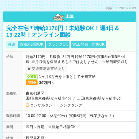
掲載日：2026.08.09
未読
完全在宅＊時給2170円！未経験OK！週4日＆
13-22時！オンライン面談
派遣
職種未経験OK
ブランクOK
WEB登録・面接OK
時給2170円 月収例 34万円 時給2170円×実働8h×週5日×4
給与
週 ※月収例を保証するものではありません。※給与即受取りサ
ービス利用可（利用条件有）
交通費別途支給あり
1ヶ月3万円を上限として実費支給
交通費
30万円～
月収例
東京都港区
勤務地
田町(東京都)駅から徒歩4分
/
三田(東京都)駅から徒歩6分
コンサルタント・シンクタンク
13:00-22:00（休憩60分）実働8時間（残業少なめ！）
勤務時間
即日～長期 ※開始日相談OK
期間
履歴書不要
特徴