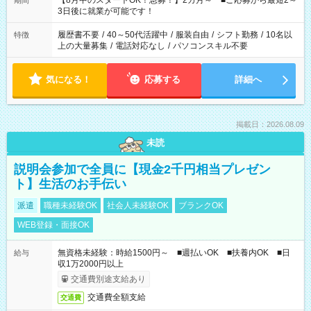
【8月中のスタートOK！急募！】2カ月～ ■ご応募から最短2～
期間
ね。 ※Wワーク希望の方へ 今ご覧のお仕事で希望する勤務時間
3日後に就業が可能です！
と、もう1つのお仕事の勤務時間。 合計で週40時間を超える場
合は応募できません。
履歴書不要
/
40～50代活躍中
/
服装自由
/
シフト勤務
/
10名以
特徴
上の大量募集
/
電話対応なし
/
パソコンスキル不要
気になる！
応募する
詳細へ
掲載日：2026.08.09
未読
説明会参加で全員に【現金2千円相当プレゼン
ト】生活のお手伝い
派遣
職種未経験OK
社会人未経験OK
ブランクOK
WEB登録・面接OK
無資格未経験：時給1500円～ ■週払いOK ■扶養内OK ■日
給与
収1万2000円以上
交通費別途支給あり
交通費全額支給
交通費