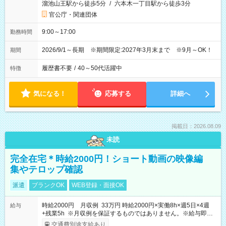
溜池山王駅から徒歩5分
/
六本木一丁目駅から徒歩3分
官公庁・関連団体
9:00～17:00
勤務時間
2026/9/1～長期 ※期間限定:2027年3月末まで ※9月～OK！
期間
履歴書不要
/
40～50代活躍中
特徴
気になる！
応募する
詳細へ
掲載日：2026.08.09
未読
完全在宅＊時給2000円！ショート動画の映像編
集やテロップ確認
派遣
ブランクOK
WEB登録・面接OK
時給2000円 月収例 33万円 時給2000円×実働8h×週5日×4週
給与
+残業5h ※月収例を保証するものではありません。※給与即受
取りサービス利用可（利用条件有）
交通費別途支給あり