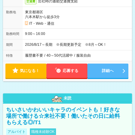
出社時の通勤交通費支給
交通費
東京都港区
勤務地
六本木駅から徒歩3分
IT・Web・通信
9:00～16:00
勤務時間
2026/8/17～長期 ※長期更新予定 ※8月～OK！
期間
履歴書不要
/
40～50代活躍中
/
服装自由
特徴
気になる！
応募する
詳細へ
未読
ちいさいかわいいキャラのイベントも！好きな
場所で働ける☆来社不要！働いたその日に給料
もらえる◎/T1
アルバイト
職種未経験OK