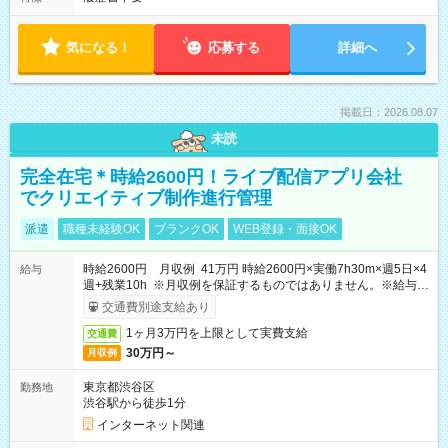
気になる！
応募する
詳細へ
掲載日：2026.08.07
未読
完全在宅＊時給2600円！ライブ配信アプリ会社
でクリエイティブ制作進行管理
派遣
職種未経験OK
ブランクOK
WEB登録・面接OK
時給2600円 月収例 41万円 時給2600円×実働7h30m×週5日×4
給与
週+残業10h ※月収例を保証するものではありません。※給与即
受取りサービス利用可（利用条件有）
交通費別途支給あり
1ヶ月3万円を上限として実費支給
交通費
30万円～
月収例
東京都渋谷区
勤務地
渋谷駅から徒歩1分
インターネット関連