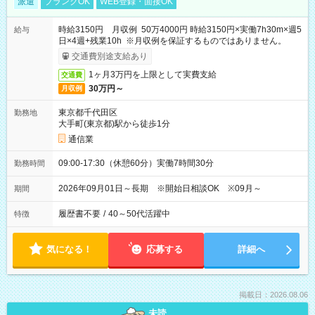
派遣
ブランクOK
WEB登録・面接OK
時給3150円 月収例 50万4000円 時給3150円×実働7h30m×週5
給与
日×4週+残業10h ※月収例を保証するものではありません。
交通費別途支給あり
1ヶ月3万円を上限として実費支給
交通費
30万円～
月収例
東京都千代田区
勤務地
大手町(東京都)駅から徒歩1分
通信業
09:00-17:30（休憩60分）実働7時間30分
勤務時間
2026年09月01日～長期 ※開始日相談OK ※09月～
期間
履歴書不要
/
40～50代活躍中
特徴
気になる！
応募する
詳細へ
掲載日：2026.08.06
未読