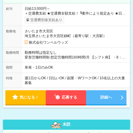
日給13,000円～
給与
＋交通費支給 ★交通費全額支給！ ┗案件により規定あり ★日払
いOK！（規定あり） ┗働いたその日に現金GET♪ お仕事後はコ
交通費別途支給あり
ンビニATMから 日払い分を引き落とせます！ 【試用期間】試
用期間なし
さいたま市大宮区
勤務地
埼玉県さいたま市大宮区錦町（最寄り駅：大宮駅）
株式会社ワンベルウッズ
勤務時間は指定なし
勤務時間
変形労働時間制 想定労働時間160時間/月 【シフト例】 ・8：00
～21：00
単発・1日のみOK
期間
週1日からOK / 日払いOK / 副業・WワークOK / 10名以上の大量
特徴
募集
気になる！
応募する
詳細へ
未読