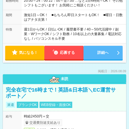
20:00～24：00 22：00～翌7:00 …など1日4時間～OK！ その他
勤務時間
シフトもございます！ お気軽にご相談ください！
激短1日～OK！ ■もちろん即日スタートもOK！ ■曜日・日数
期間
はアナタ次第！
週1日からOK
/
日払いOK
/
履歴書不要
/
40～50代活躍中
/
副
特徴
業・WワークOK
/
シフト勤務
/
10名以上の大量募集
/
電話対応
なし
/
パソコンスキル不要
気になる！
応募する
詳細へ
掲載日：2026.08.09
未読
完全在宅で16時まで！英語&日本語＼EC運営サ
ポート／
派遣
ブランクOK
WEB登録・面接OK
時給2450円＋交
給与
交通費別途支給あり