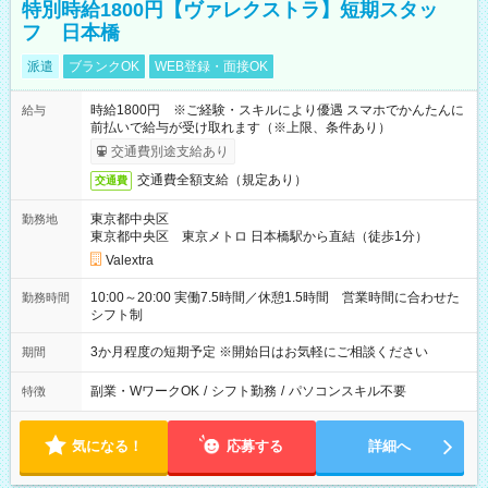
特別時給1800円【ヴァレクストラ】短期スタッ
フ 日本橋
派遣
ブランクOK
WEB登録・面接OK
時給1800円 ※ご経験・スキルにより優遇 スマホでかんたんに
給与
前払いで給与が受け取れます（※上限、条件あり）
交通費別途支給あり
交通費全額支給（規定あり）
交通費
東京都中央区
勤務地
東京都中央区 東京メトロ 日本橋駅から直結（徒歩1分）
Valextra
10:00～20:00 実働7.5時間／休憩1.5時間 営業時間に合わせた
勤務時間
シフト制
3か月程度の短期予定 ※開始日はお気軽にご相談ください
期間
副業・WワークOK
/
シフト勤務
/
パソコンスキル不要
特徴
気になる！
応募する
詳細へ