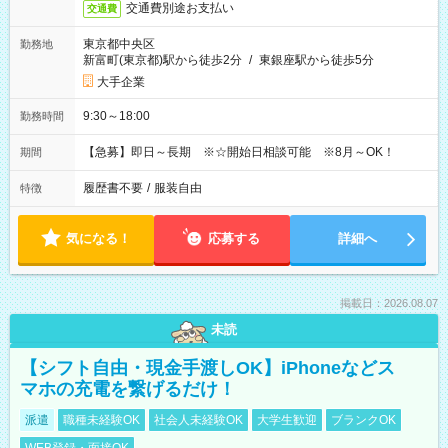
交通費別途お支払い
交通費
東京都中央区
勤務地
新富町(東京都)駅から徒歩2分
/
東銀座駅から徒歩5分
大手企業
9:30～18:00
勤務時間
【急募】即日～長期 ※☆開始日相談可能 ※8月～OK！
期間
履歴書不要
/
服装自由
特徴
気になる！
応募する
詳細へ
掲載日：2026.08.07
未読
【シフト自由・現金手渡しOK】iPhoneなどス
マホの充電を繋げるだけ！
派遣
職種未経験OK
社会人未経験OK
大学生歓迎
ブランクOK