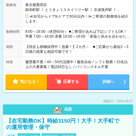
東京都墨田区
勤務地
錦糸町駅
/
とうきょうスカイツリー駅
/
京成曳舟駅
/
…
≪自宅からドアtoドアで30分以内！≫ご希望の勤務地を紹介
します。
9:00～18:00（休憩60分） ■ご希望があれば下記シフトもOK！
勤務時間
早番 7:00～16:00 遅番 10:00～19:00 「家族と休みを合わせた
い」 「余裕を持って夕飯の準備がしたい」 「できれば残業はし
たくない」 など、ご希望を教えてくださいね。 ※Wワーク希望
【現在も積極採用中！急募！】2カ月～ ■ご応募から最短2～3
期間
の方へ 今ご覧のお仕事で希望する勤務時間と、もう1つのお仕事
日後の就業も相談可能です！
の勤務時間。 合計で週40時間を超える場合は応募できません。
履歴書不要
/
40～50代活躍中
/
服装自由
/
シフト勤務
/
10名以
特徴
上の大量募集
/
電話対応なし
/
パソコンスキル不要
気になる！
応募する
詳細へ
掲載日：2026.08.07
未読
【在宅勤務OK】時給3150円！大手！大手町で
の運用管理・保守