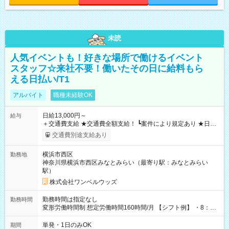
未読
人気イベントも！好きな場所で働けるイベント
スタッフ☆来社不要！働いたその日に給料もら
える日払い/T1
アルバイト
職種未経験OK
日給13,000円～
給与
＋交通費支給 ★交通費全額支給！ ┗案件により規定あり ★日払
いOK！（規定あり） ┗働いたその日に現金GET♪ お仕事後はコ
交通費別途支給あり
ンビニATMから 日払い分を引き落とせます！ 【試用期間】試
用期間なし
横浜市西区
勤務地
神奈川県横浜市西区みなとみらい（最寄り駅：みなとみらい
駅）
株式会社ワンベルウッズ
勤務時間は指定なし
勤務時間
変形労働時間制 想定労働時間160時間/月 【シフト例】 ・8：00
～21：00
単発・1日のみOK
期間