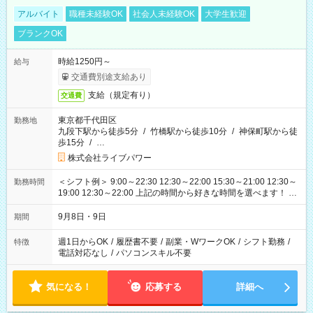
アルバイト
職種未経験OK
社会人未経験OK
大学生歓迎
ブランクOK
時給1250円～
給与
交通費別途支給あり
支給（規定有り）
交通費
東京都千代田区
勤務地
九段下駅から徒歩5分
/
竹橋駅から徒歩10分
/
神保町駅から徒
歩15分
/
…
株式会社ライブパワー
＜シフト例＞ 9:00～22:30 12:30～22:00 15:30～21:00 12:30～
勤務時間
19:00 12:30～22:00 上記の時間から好きな時間を選べます！ ※
時間は変更となる可能性があります
9月8日・9日
期間
週1日からOK
/
履歴書不要
/
副業・WワークOK
/
シフト勤務
/
特徴
電話対応なし
/
パソコンスキル不要
気になる！
応募する
詳細へ