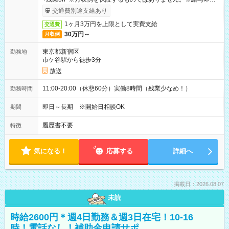
取りサービス利用可（利用条件有）
交通費別途支給あり
1ヶ月3万円を上限として実費支給
交通費
30万円～
月収例
東京都新宿区
勤務地
市ケ谷駅から徒歩3分
放送
11:00-20:00（休憩60分）実働8時間（残業少なめ！）
勤務時間
即日～長期 ※開始日相談OK
期間
履歴書不要
特徴
気になる！
応募する
詳細へ
掲載日：2026.08.07
未読
時給2600円＊週4日勤務＆週3日在宅！10-16
時！電話なし！補助金申請サポ