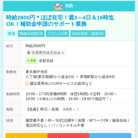
未読
時給2600円＊ほぼ在宅！週3～4日＆16時迄
OK！補助金申請のサポート業務
派遣
職種未経験OK
ブランクOK
WEB登録・面接OK
時給2600円
給与
交通費別途支給あり
全額支給
交通費
東京都中央区
勤務地
八丁堀(東京都)駅から徒歩2分
/
茅場町駅から徒歩6分
建設業界向けのAIサービスの提供など
10:00～17:00(実働6時間 休憩1時間) ※定時：10:00～
勤務時間
19:00（※終わりの時間：16:00～19:00で相談可！）
【急募】即日～長期 ※8月～！
期間
履歴書不要
/
40～50代活躍中
/
副業・WワークOK
/
服装自由
/
特徴
電話対応なし
/
パソコンスキル不要