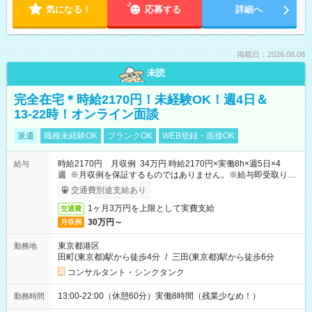
気になる！
応募する
詳細へ
掲載日：2026.08.08
未読
完全在宅＊時給2170円！未経験OK！週4日＆
13-22時！オンライン面談
派遣
職種未経験OK
ブランクOK
WEB登録・面接OK
時給2170円 月収例 34万円 時給2170円×実働8h×週5日×4
給与
週 ※月収例を保証するものではありません。※給与即受取りサ
ービス利用可（利用条件有）
交通費別途支給あり
1ヶ月3万円を上限として実費支給
交通費
30万円～
月収例
東京都港区
勤務地
田町(東京都)駅から徒歩4分
/
三田(東京都)駅から徒歩6分
コンサルタント・シンクタンク
13:00-22:00（休憩60分）実働8時間（残業少なめ！）
勤務時間