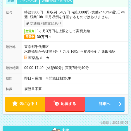
派遣
ブランクOK
WEB登録・面接OK
時給3300円 月収例 54万円 時給3300円×実働7h40m×週5日×4
給与
週+残業10h ※月収例を保証するものではありません。
交通費別途支給あり
1ヶ月3万円を上限として実費支給
交通費
30万円～
月収例
東京都千代田区
勤務地
水道橋駅から徒歩7分
/
九段下駅から徒歩4分
/
飯田橋駅
医薬品メ－カ－
09:00-17:40（休憩60分）実働7時間40分
勤務時間
即日～長期 ※開始日相談OK
期間
履歴書不要
特徴
気になる！
応募する
詳細へ
掲載日：2026.08.06
未読