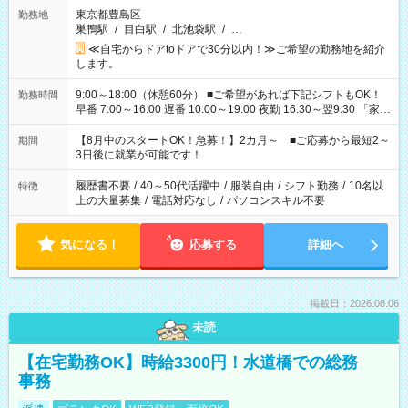
東京都豊島区
勤務地
巣鴨駅
/
目白駅
/
北池袋駅
/
…
≪自宅からドアtoドアで30分以内！≫ご希望の勤務地を紹介
します。
9:00～18:00（休憩60分） ■ご希望があれば下記シフトもOK！
勤務時間
早番 7:00～16:00 遅番 10:00～19:00 夜勤 16:30～翌9:30 「家族
と休みを合わせたい」 「余裕を持って夕飯の準備がしたい」
「できれば残業はしたくない」 など、ご希望を教えてください
【8月中のスタートOK！急募！】2カ月～ ■ご応募から最短2～
期間
ね。 ※Wワーク希望の方へ 今ご覧のお仕事で希望する勤務時間
3日後に就業が可能です！
と、もう1つのお仕事の勤務時間。 合計で週40時間を超える場
合は応募できません。
履歴書不要
/
40～50代活躍中
/
服装自由
/
シフト勤務
/
10名以
特徴
上の大量募集
/
電話対応なし
/
パソコンスキル不要
気になる！
応募する
詳細へ
掲載日：2026.08.06
未読
【在宅勤務OK】時給3300円！水道橋での総務
事務