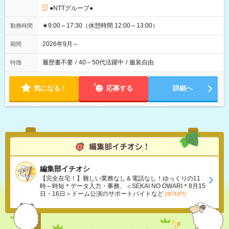
●NTTグループ●
★9:00～17:30（休憩時間 12:00～13:00）
勤務時間
2026年9月～
期間
履歴書不要
/
40～50代活躍中
/
服装自由
特徴
気になる！
応募する
詳細へ
編集部イチオシ
【完全在宅！】難しい業務なし＆電話なし！ゆっくりの11
時～時短＊データ入力・事務、＜SEKAI NO OWARI＊8月15
日・16日＞ドーム公演のサポートバイトなど
(8/7UP!)