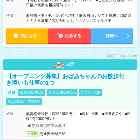
【現在も積極採用中！急募！】2カ月～ ■ご応募から最短2～3
期間
の方へ 今ご覧のお仕事で希望する勤務時間と、もう1つのお仕事
日後の就業も相談可能です！
の勤務時間。 合計で週40時間を超える場合は応募できません。
履歴書不要
/
40～50代活躍中
/
服装自由
/
シフト勤務
/
10名以
特徴
上の大量募集
/
電話対応なし
/
パソコンスキル不要
気になる！
応募する
詳細へ
掲載日：2026.08.08
未読
【オープニング募集】おばあちゃんのお散歩付
き添いも仕事の1つ
派遣
職種未経験OK
社会人未経験OK
ブランクOK
WEB登録・面接OK
無資格未経験：時給1500円～ ■週払いOK ■扶養内OK ■日
給与
収1万2000円以上
交通費別途支給あり
交通費全額支給
交通費