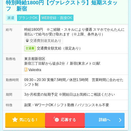
特別時給1800円【ヴァレクストラ】短期スタッ
フ 新宿
派遣
ブランクOK
WEB登録・面接OK
時給1800円 ※ご経験・スキルにより優遇 スマホでかんたんに
給与
前払いで給与が受け取れます（※上限、条件あり）
交通費別途支給あり
交通費全額支給（規定あり）
交通費
東京都新宿区
勤務地
新宿三丁目駅から徒歩2分
/
新宿(東京メトロ)駅
Valextra
09:30～20:30 実働7.5時間／休憩1.5時間 営業時間に合わせた
勤務時間
シフト制
3か月程度の短期予定 ※開始日はお気軽にご相談ください
期間
副業・WワークOK
/
シフト勤務
/
パソコンスキル不要
特徴
気になる！
応募する
詳細へ