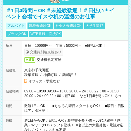
＃1日4時間～OK＃未経験歓迎！＃日払い＊イ
ベント会場でイスや机の運搬のお仕事
アルバイト
職種未経験OK
社会人未経験OK
大学生歓迎
ブランクOK
WEB登録・面接OK
日給：10000円～ 半日：5000円～ ■日払いOK！
給与
交通費別途支給あり
交通費規定支給
交通費
東京都千代田区
勤務地
秋葉原駅
/
神保町駅
/
麹町駅
/
…
オフィス・学校など
09:00～18:00 09:00～13:00 20:00～24：00 22：00～31:00
勤務時間
20:00～24：00 22：00～翌7:00 …など1日4時間～OK！ その他
シフトもございます！ お気軽にご相談ください！
激短1日～OK！ ■もちろん即日スタートもOK！ ■曜日・日数
期間
はアナタ次第！
週1日からOK
/
日払いOK
/
履歴書不要
/
40～50代活躍中
/
副
特徴
業・WワークOK
/
シフト勤務
/
10名以上の大量募集
/
電話対応
なし
/
パソコンスキル不要