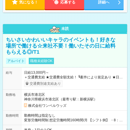
気になる！
応募する
詳細へ
未読
ちいさいかわいいキャラのイベントも！好きな
場所で働ける☆来社不要！働いたその日に給料
もらえる◎/T1
アルバイト
職種未経験OK
日給13,000円～
給与
＋交通費支給 ★交通費全額支給！ ┗案件により規定あり ★日払
いOK！（規定あり） ┗働いたその日に現金GET♪ お仕事後はコ
交通費別途支給あり
ンビニATMから 日払い分を引き落とせます！ 【試用期間】試
用期間なし
横浜市港北区
勤務地
神奈川県横浜市港北区（最寄り駅：新横浜駅）
株式会社ワンベルウッズ
勤務時間は指定なし
勤務時間
変形労働時間制 想定労働時間160時間/月 【シフト例】 ・8：00
～21：00