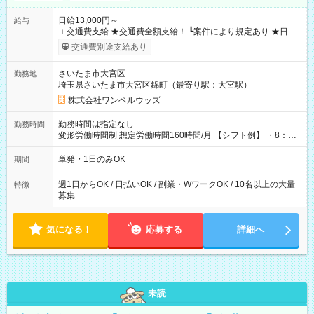
日給13,000円～
給与
＋交通費支給 ★交通費全額支給！ ┗案件により規定あり ★日払
いOK！（規定あり） ┗働いたその日に現金GET♪ お仕事後はコ
交通費別途支給あり
ンビニATMから 日払い分を引き落とせます！ 【試用期間】試
用期間なし
さいたま市大宮区
勤務地
埼玉県さいたま市大宮区錦町（最寄り駅：大宮駅）
株式会社ワンベルウッズ
勤務時間は指定なし
勤務時間
変形労働時間制 想定労働時間160時間/月 【シフト例】 ・8：00
～21：00
単発・1日のみOK
期間
週1日からOK / 日払いOK / 副業・WワークOK / 10名以上の大量
特徴
募集
気になる！
応募する
詳細へ
未読