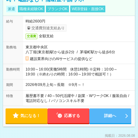
派遣
職種未経験OK
ブランクOK
WEB登録・面接OK
時給2600円
給与
交通費別途支給あり
全額支給
交通費
東京都中央区
勤務地
八丁堀(東京都)駅から徒歩2分
/
茅場町駅から徒歩6分
建設業界向けのAIサービスの提供など
10:00～16:00(実働5時間 休憩1時間) ※定時：10:00～
勤務時間
19:00（※終わりの時間：16:00～19:00で相談可！）
2026年09月上旬～長期 ※9月～！
期間
履歴書不要
/
40～50代活躍中
/
副業・WワークOK
/
服装自由
/
特徴
電話対応なし
/
パソコンスキル不要
気になる！
応募する
詳細へ
掲載日：2026.08.08