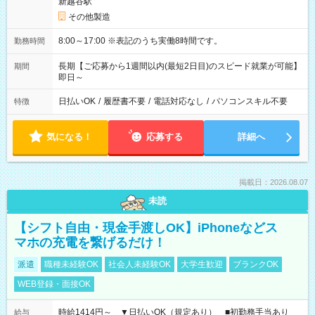
新越谷駅
その他製造
8:00～17:00 ※表記のうち実働8時間です。
勤務時間
長期【ご応募から1週間以内(最短2日目)のスピード就業が可能】
期間
即日～
日払いOK
/
履歴書不要
/
電話対応なし
/
パソコンスキル不要
特徴
気になる！
応募する
詳細へ
掲載日：2026.08.07
未読
【シフト自由・現金手渡しOK】iPhoneなどス
マホの充電を繋げるだけ！
派遣
職種未経験OK
社会人未経験OK
大学生歓迎
ブランクOK
WEB登録・面接OK
時給1414円～ ▼日払いOK（規定あり） ■初勤務手当あり
給与