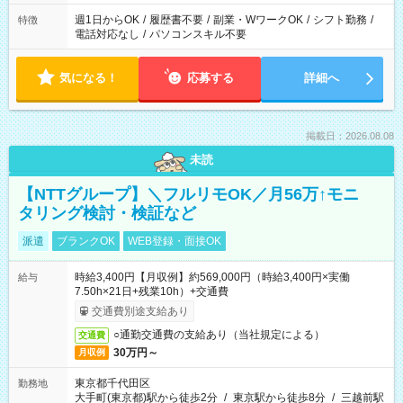
週1日からOK
/
履歴書不要
/
副業・WワークOK
/
シフト勤務
/
特徴
電話対応なし
/
パソコンスキル不要
気になる！
応募する
詳細へ
掲載日：2026.08.08
未読
【NTTグループ】＼フルリモOK／月56万↑モニ
タリング検討・検証など
派遣
ブランクOK
WEB登録・面接OK
時給3,400円【月収例】約569,000円（時給3,400円×実働
給与
7.50h×21日+残業10h）+交通費
交通費別途支給あり
○通勤交通費の支給あり（当社規定による）
交通費
30万円～
月収例
東京都千代田区
勤務地
大手町(東京都)駅から徒歩2分
/
東京駅から徒歩8分
/
三越前駅