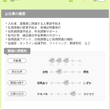
お仕事の概要
＊入社者、退職者に関連する人事諸手続き
＊社員情報の変更手続き、各種証明書発行
＊住民税関連手続き、年末調整サポート
＊給与計算、確定拠出年金事務のサポート
＊採用面接アテンド、日程調整など採用関連の補助
＊会議室・オンライン会議予約、ファイリング、郵便対応 など
職場の雰囲気
年齢層
20代
30
40
50
60
男女比率
女性
男性
職場の様子
活気あり
しずか
仕事の仕方
テキパキ
コツコツ