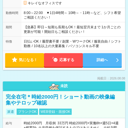
キレイなオフィスです
8:00～22:00 ▼1日4時間～ 10時～・11時～など、シフト希望
勤務時間
ご相談ください！
【急募】即日～短期も長期もOK！最短翌月末まで 1か月ごとの
期間
更新が可能！開始日もご相談ください！
日払いOK
/
履歴書不要
/
副業・WワークOK
/
服装自由
/
シフト
特徴
勤務
/
10名以上の大量募集
/
パソコンスキル不要
気になる！
応募する
詳細へ
掲載日：2026.08.08
未読
完全在宅＊時給2000円！ショート動画の映像編
集やテロップ確認
派遣
ブランクOK
WEB登録・面接OK
時給2000円 月収例 33万円 時給2000円×実働8h×週5日×4週
給与
+残業5h ※月収例を保証するものではありません。※給与即受