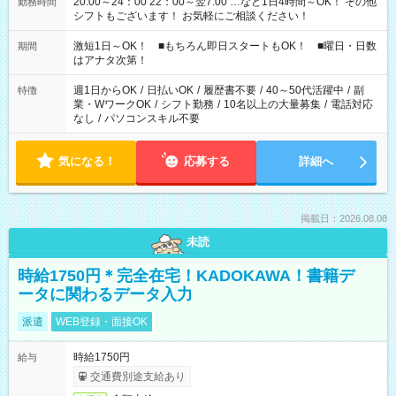
20:00～24：00 22：00～翌7:00 …など1日4時間～OK！ その他
勤務時間
シフトもございます！ お気軽にご相談ください！
激短1日～OK！ ■もちろん即日スタートもOK！ ■曜日・日数
期間
はアナタ次第！
週1日からOK
/
日払いOK
/
履歴書不要
/
40～50代活躍中
/
副
特徴
業・WワークOK
/
シフト勤務
/
10名以上の大量募集
/
電話対応
なし
/
パソコンスキル不要
気になる！
応募する
詳細へ
掲載日：2026.08.08
未読
時給1750円＊完全在宅！KADOKAWA！書籍デ
ータに関わるデータ入力
派遣
WEB登録・面接OK
時給1750円
給与
交通費別途支給あり