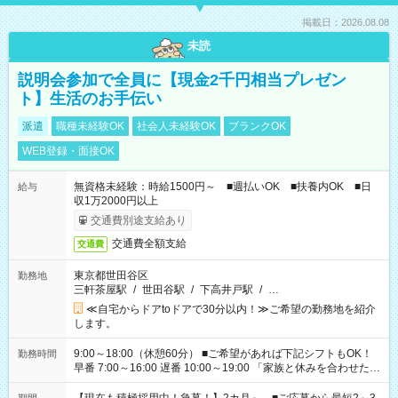
掲載日：2026.08.08
未読
説明会参加で全員に【現金2千円相当プレゼン
ト】生活のお手伝い
派遣
職種未経験OK
社会人未経験OK
ブランクOK
WEB登録・面接OK
無資格未経験：時給1500円～ ■週払いOK ■扶養内OK ■日
給与
収1万2000円以上
交通費別途支給あり
交通費全額支給
交通費
東京都世田谷区
勤務地
三軒茶屋駅
/
世田谷駅
/
下高井戸駅
/
…
≪自宅からドアtoドアで30分以内！≫ご希望の勤務地を紹介
します。
9:00～18:00（休憩60分） ■ご希望があれば下記シフトもOK！
勤務時間
早番 7:00～16:00 遅番 10:00～19:00 「家族と休みを合わせた
い」 「余裕を持って夕飯の準備がしたい」 「できれば残業はし
たくない」 など、ご希望を教えてくださいね。 ※Wワーク希望