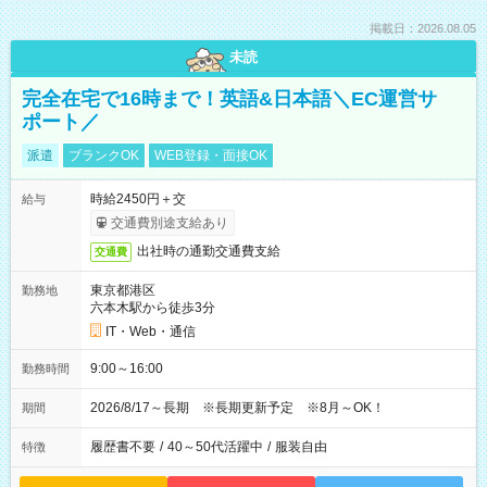
掲載日：2026.08.05
未読
完全在宅で16時まで！英語&日本語＼EC運営サ
ポート／
派遣
ブランクOK
WEB登録・面接OK
時給2450円＋交
給与
交通費別途支給あり
出社時の通勤交通費支給
交通費
東京都港区
勤務地
六本木駅から徒歩3分
IT・Web・通信
9:00～16:00
勤務時間
2026/8/17～長期 ※長期更新予定 ※8月～OK！
期間
履歴書不要
/
40～50代活躍中
/
服装自由
特徴