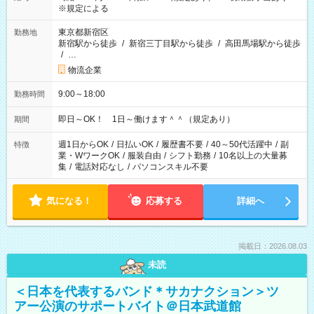
※規定による
東京都新宿区
勤務地
新宿駅から徒歩
/
新宿三丁目駅から徒歩
/
高田馬場駅から徒歩
/
…
物流企業
9:00～18:00
勤務時間
即日～OK！ 1日～働けます＾＾（規定あり）
期間
週1日からOK
/
日払いOK
/
履歴書不要
/
40～50代活躍中
/
副
特徴
業・WワークOK
/
服装自由
/
シフト勤務
/
10名以上の大量募
集
/
電話対応なし
/
パソコンスキル不要
気になる！
応募する
詳細へ
掲載日：2026.08.03
未読
＜日本を代表するバンド＊サカナクション＞ツ
アー公演のサポートバイト＠日本武道館