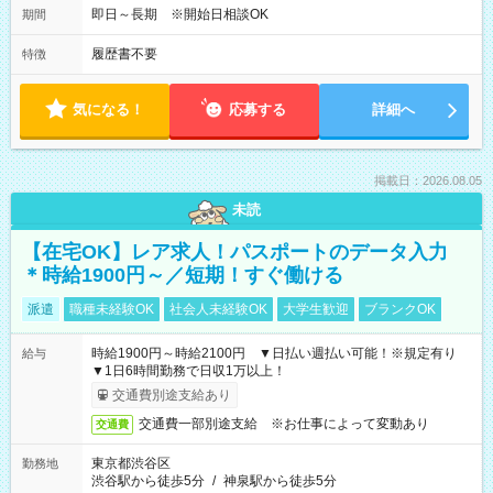
即日～長期 ※開始日相談OK
期間
履歴書不要
特徴
気になる！
応募する
詳細へ
掲載日：2026.08.05
未読
【在宅OK】レア求人！パスポートのデータ入力
＊時給1900円～／短期！すぐ働ける
派遣
職種未経験OK
社会人未経験OK
大学生歓迎
ブランクOK
時給1900円～時給2100円 ▼日払い週払い可能！※規定有り
給与
▼1日6時間勤務で日収1万以上！
交通費別途支給あり
交通費一部別途支給 ※お仕事によって変動あり
交通費
東京都渋谷区
勤務地
渋谷駅から徒歩5分
/
神泉駅から徒歩5分