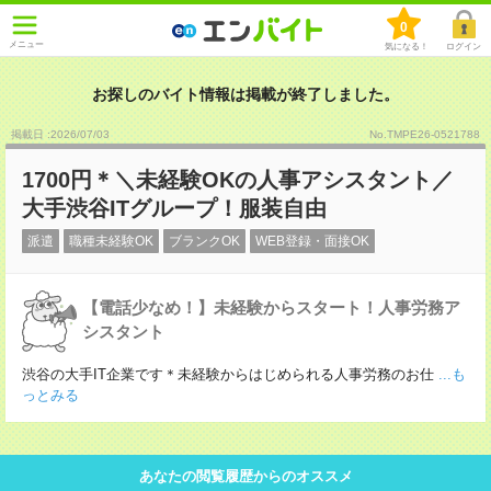
0
メニュー
気になる！
ログイン
お探しのバイト情報は掲載が終了しました。
掲載日 :2026
/
07
/
03
No.TMPE26-0521788
1700円＊＼未経験OKの人事アシスタント／
大手渋谷ITグループ！服装自由
派遣
職種未経験OK
ブランクOK
WEB登録・面接OK
【電話少なめ！】未経験からスタート！人事労務ア
シスタント
渋谷の大手IT企業です＊未経験からはじめられる人事労務のお仕
...も
っとみる
あなたの閲覧履歴からのオススメ