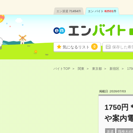
エン派遣
71454
件
エン バイト
82531
件
0
気になるリスト
保存した希
バイトTOP
関東
東京都
新宿区
17
掲載日 :
2026
/
07
/
03
1750
や案内電
派遣
職種未経