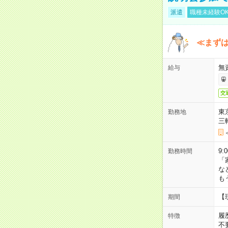
派遣
職種未経験O
≪まずは
無
給与
交
東
勤務地
三
9:
勤務時間
「
な
も
【
期間
履
特徴
不