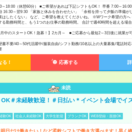
00～18:00（休憩60分） ■ご希望があれば下記シフトもOK！ 早番 7:00～16:00 遅
勤 16:30～翌9:30 「家族と休みを合わせたい」 「余裕を持って夕飯の準備
業はしたくない」 など、ご希望を教えてくださいね。 ※Wワーク希望の方へ
する勤務時間と、もう1つのお仕事の勤務時間。 合計で週40時間を超える場
8月中のスタートOK！急募！】2カ月～ ■ご応募から最短2～3日後に就業が
歴書不要
/
40～50代活躍中
/
服装自由
/
シフト勤務
/
10名以上の大量募集
/
電話対応
要
なる！
応募する
詳
未読
～OK＃未経験歓迎！＃日払い＊イベント会場でイ
経験OK
社会人未経験OK
大学生歓迎
ブランクOK
WEB登録・面接OK
ら明日だけ働きたい！など柔軟シフトで働き方選べます！早く