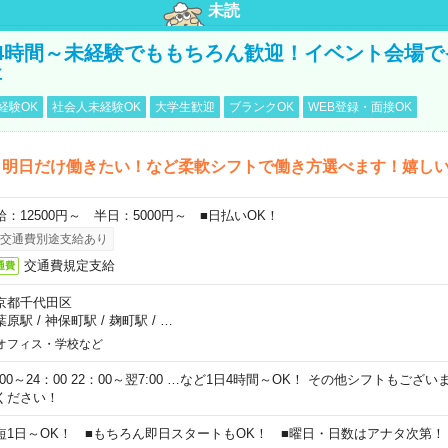
未読
4時間～未経験でももちろん歓迎！イベント会場で
事
経験OK
社会人未経験OK
大学生歓迎
ブランクOK
WEB登録・面接OK
ら明日だけ働きたい！など柔軟シフトで働き方選べます！嬉し
給：12500円～ 半日：5000円～ ■日払いOK！
交通費別途支給あり
交通費規定支給
通費
京都千代田区
葉原駅
/
神保町駅
/
麹町駅
/
…
オフィス・学校など
0:00～24：00 22：00～翌7:00 …など1日4時間～OK！ その他シフトもござ
ください！
短1日～OK！ ■もちろん即日スタートもOK！ ■曜日・日数はアナタ次第！