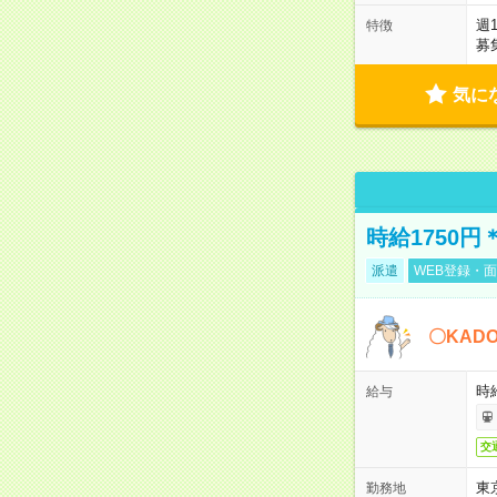
週
特徴
募
気に
時給1750
派遣
WEB登録・面
〇KAD
時給
給与
交
東
勤務地