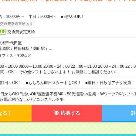
給：10000円～ 半日：5000円～ ■日払いOK！
交通費別途支給あり
交通費規定支給
通費
京都千代田区
葉原駅
/
神保町駅
/
麹町駅
/
…
オフィス・学校など
:00～18:00 09:00～13:00 20:00～24：00 22：00～31:00 20:00～24：00 2
時間～OK！ その他シフトもございます！ お気軽にご相談ください！
短1日～OK！ ■もちろん即日スタートもOK！ ■曜日・日数はアナタ次第！
1日からOK
/
日払いOK
/
履歴書不要
/
40～50代活躍中
/
副業・WワークOK
/
シフト
集
/
電話対応なし
/
パソコンスキル不要
なる！
応募する
詳