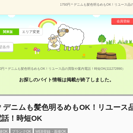
1750円＊デニムも髪色明るめもOK！リユース品の
会員登録
エリア変更
関東版
望条件
50円＊デニムも髪色明るめもOK！リユース品の買取や案内電話！時短OK(111272890）
お探しのバイト情報は掲載が終了しました。
円＊デニムも髪色明るめもOK！リユース
話！時短OK
験OK
ブランクOK
WEB登録・面接OK