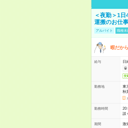
＜夜勤＞1日
運搬のお仕
アルバイト
職種未
暇だか
日
給与
交
東
勤務地
秋
2
勤務時間
談
激
期間