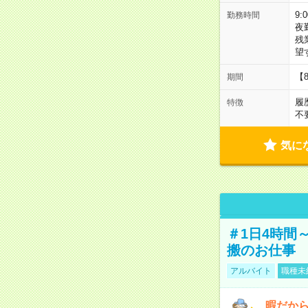
9:
勤務時間
夜
残
望
【
期間
履
特徴
不
気に
＃1日4時間
搬のお仕事
アルバイト
職種未
暇だか