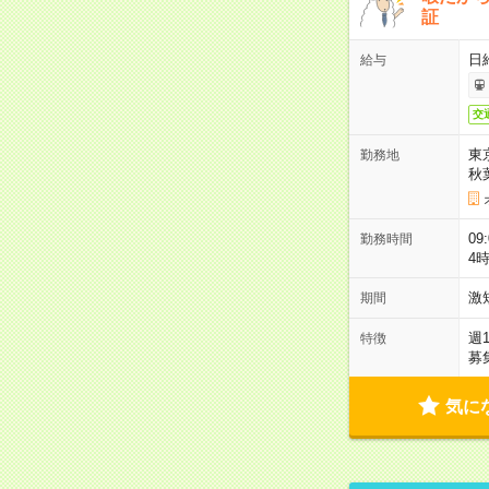
証
日
給与
交
東
勤務地
秋
09
勤務時間
4
激
期間
週
特徴
募
気に