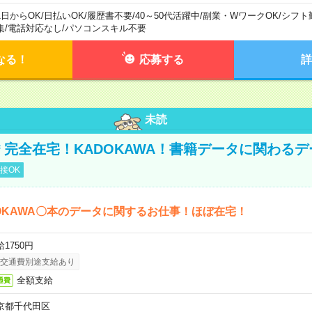
1日からOK
/
日払いOK
/
履歴書不要
/
40～50代活躍中
/
副業・WワークOK
/
シフト
集
/
電話対応なし
/
パソコンスキル不要
なる！
応募する
詳
未読
円＊完全在宅！KADOKAWA！書籍データに関わる
接OK
OKAWA〇本のデータに関するお仕事！ほぼ在宅！
1750円
交通費別途支給あり
全額支給
通費
京都千代田区