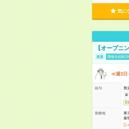
気に
【オープニン
派遣
職種未経験O
≪週3日
無
給与
交
東
勤務地
巣