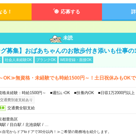
なる！
応募する
詳
未読
グ募集】おばあちゃんのお散歩付き添いも仕事の
K
社会人未経験OK
ブランクOK
WEB登録・面接OK
～OK≫無資格・未経験でも時給1500円～！土日祝休みもOK
資格未経験：時給1500円～ ■週払いOK ■扶養内OK ■日収1万2000円以上
交通費別途支給あり
交通費全額支給
通費
京都豊島区
鴨駅
/
目白駅
/
北池袋駅
/
…
≪自宅からドアtoドアで30分以内！≫ご希望の勤務地を紹介します。