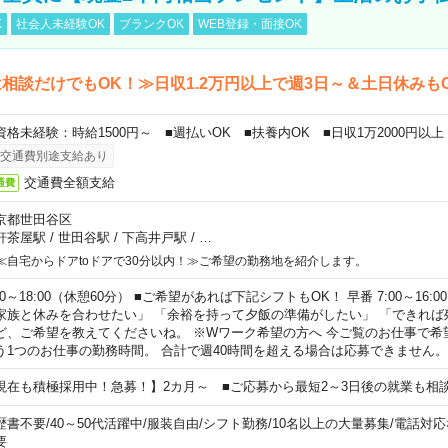
K
社会人未経験OK
ブランクOK
WEB登録・面接OK
相談だけでもOK！≫日収1.2万円以上で週3日～＆土日休みも
資格未経験：時給1500円～ ■週払いOK ■扶養内OK ■日収1万2000円以上
交通費別途支給あり
交通費全額支給
通費
京都世田谷区
軒茶屋駅
/
世田谷駅
/
下高井戸駅
/
…
≪自宅からドアtoドアで30分以内！≫ご希望の勤務地を紹介します。
00～18:00（休憩60分） ■ご希望があれば下記シフトもOK！ 早番 7:00～16:00 遅
家族と休みを合わせたい」 「余裕を持って夕飯の準備がしたい」 「できれば
ど、ご希望を教えてくださいね。 ※Wワーク希望の方へ 今ご覧のお仕事で希
う1つのお仕事の勤務時間。 合計で週40時間を超える場合は応募できません。
現在も積極採用中！急募！】2カ月～ ■ご応募から最短2～3日後の就業も相
歴書不要
/
40～50代活躍中
/
服装自由
/
シフト勤務
/
10名以上の大量募集
/
電話対応
要