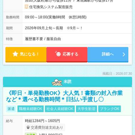
吉田(大阪府)駅から徒歩11分
/
東花園駅から徒歩17分
住宅換気システム製造販売
09:00～18:00(実働8時間 休憩1時間)
勤務時間
2026年09月上旬～長期 ※9月～！
期間
履歴書不要
/
服装自由
特徴
気になる！
応募する
詳細へ
掲載日：2026.07.30
未読
《即日・単発勤務OK》大人気！書類の封入作業
など＊選べる勤務時間＊日払い手渡し〇
派遣
職種未経験OK
社会人未経験OK
大学生歓迎
ブランクOK
時給1284円～1605円
給与
交通費別途支給あり