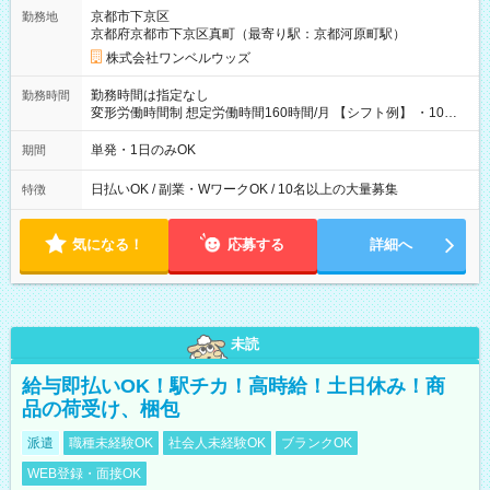
京都市下京区
勤務地
京都府京都市下京区真町（最寄り駅：京都河原町駅）
株式会社ワンベルウッズ
勤務時間は指定なし
勤務時間
変形労働時間制 想定労働時間160時間/月 【シフト例】 ・10：
00～20：00
単発・1日のみOK
期間
日払いOK / 副業・WワークOK / 10名以上の大量募集
特徴
気になる！
応募する
詳細へ
未読
給与即払いOK！駅チカ！高時給！土日休み！商
品の荷受け、梱包
派遣
職種未経験OK
社会人未経験OK
ブランクOK
WEB登録・面接OK