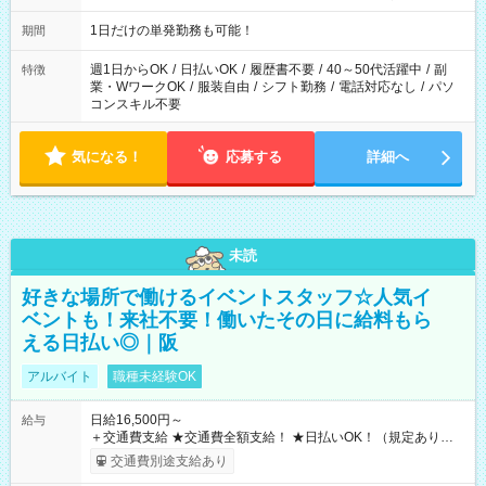
次第では午前中で終わるお仕事も...！
1日だけの単発勤務も可能！
期間
週1日からOK
/
日払いOK
/
履歴書不要
/
40～50代活躍中
/
副
特徴
業・WワークOK
/
服装自由
/
シフト勤務
/
電話対応なし
/
パソ
コンスキル不要
気になる！
応募する
詳細へ
未読
好きな場所で働けるイベントスタッフ☆人気イ
ベントも！来社不要！働いたその日に給料もら
える日払い◎｜阪
アルバイト
職種未経験OK
日給16,500円～
給与
＋交通費支給 ★交通費全額支給！ ★日払いOK！（規定あり） ┗
働いたその日に現金GET♪ お仕事後はコンビニATMから 日払
交通費別途支給あり
い分を引き落とせます！ 【試用期間】試用期間なし