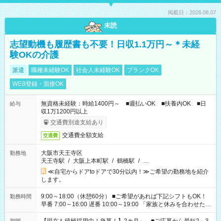
掲載日：2026.08.07
未読
志望動機も履歴書も不要！日収1.1万円～＊未経
験OKの介護
派遣
職種未経験OK
社会人未経験OK
ブランクOK
WEB登録・面接OK
無資格未経験：時給1400円～ ■週払いOK ■扶養内OK ■日
給与
収1万1200円以上
交通費別途支給あり
交通費全額支給
交通費
大阪市天王寺区
勤務地
天王寺駅
/
大阪上本町駅
/
鶴橋駅
/
…
≪自宅からドアtoドアで30分以内！≫ご希望の勤務地を紹介
します。
9:00～18:00（休憩60分） ■ご希望があれば下記シフトもOK！
勤務時間
早番 7:00～16:00 遅番 10:00～19:00 「家族と休みを合わせた
い」 「余裕を持って夕飯の準備がしたい」 「できれば残業はし
たくない」 など、ご希望を教えてくださいね。 ※Wワーク希望