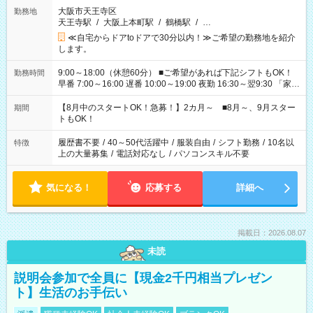
大阪市天王寺区
勤務地
天王寺駅
/
大阪上本町駅
/
鶴橋駅
/
…
≪自宅からドアtoドアで30分以内！≫ご希望の勤務地を紹介
します。
9:00～18:00（休憩60分） ■ご希望があれば下記シフトもOK！
勤務時間
早番 7:00～16:00 遅番 10:00～19:00 夜勤 16:30～翌9:30 「家族
と休みを合わせたい」 「余裕を持って夕飯の準備がしたい」
「できれば残業はしたくない」 など、ご希望を教えてください
【8月中のスタートOK！急募！】2カ月～ ■8月～、9月スター
期間
ね。 ※Wワーク希望の方へ 今ご覧のお仕事で希望する勤務時間
トもOK！
と、もう1つのお仕事の勤務時間。 合計で週40時間を超える場
合は応募できません。
履歴書不要
/
40～50代活躍中
/
服装自由
/
シフト勤務
/
10名以
特徴
上の大量募集
/
電話対応なし
/
パソコンスキル不要
気になる！
応募する
詳細へ
掲載日：2026.08.07
未読
説明会参加で全員に【現金2千円相当プレゼン
ト】生活のお手伝い