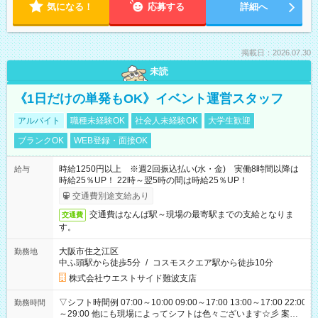
気になる！
応募する
詳細へ
掲載日：2026.07.30
未読
《1日だけの単発もOK》イベント運営スタッフ
アルバイト
職種未経験OK
社会人未経験OK
大学生歓迎
ブランクOK
WEB登録・面接OK
時給1250円以上 ※週2回振込払い(水・金) 実働8時間以降は
給与
時給25％UP！ 22時～翌5時の間は時給25％UP！
交通費別途支給あり
交通費はなんば駅～現場の最寄駅までの支給となりま
交通費
す。
大阪市住之江区
勤務地
中ふ頭駅から徒歩5分
/
コスモスクエア駅から徒歩10分
株式会社ウエストサイド難波支店
▽シフト時間例 07:00～10:00 09:00～17:00 13:00～17:00 22:00
勤務時間
～29:00 他にも現場によってシフトは色々ございます☆彡 案件