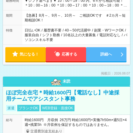
▼シフト選べます▼ 10：00～19：00 内、6ｈから相談可能！
勤務時間
＊10：00～16：00 ＊10：00～17：00 ＊10：00～18：00 ＊
11：00～19：00 ＊12：00～19：00 ＊13：00～19：00
【急募】8月～、9月～、10月～ ご相談OKです ＃2カ月～短
期間
期相談OK！
日払いOK
/
履歴書不要
/
40～50代活躍中
/
副業・WワークOK
/
特徴
服装自由
/
シフト勤務
/
10名以上の大量募集
/
電話対応なし
/
パ
ソコンスキル不要
気になる！
応募する
詳細へ
掲載日：2026.08.07
未読
ほぼ完全在宅＊時給1600円【電話なし】中途採
用チームでアシスタント事務
派遣
ブランクOK
WEB登録・面接OK
時給1600円 月収例 26万円 時給1600円×実働7h50m×週5日×4
給与
週+残業5h ※月収例を保証するものではありません。
交通費別途支給あり