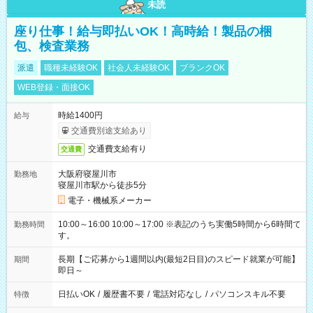
未読
座り仕事！給与即払いOK！高時給！製品の梱
包、検査業務
派遣
職種未経験OK
社会人未経験OK
ブランクOK
WEB登録・面接OK
時給1400円
給与
交通費別途支給あり
交通費支給有り
交通費
大阪府寝屋川市
勤務地
寝屋川市駅から徒歩5分
電子・機械系メーカー
10:00～16:00 10:00～17:00 ※表記のうち実働5時間から6時間で
勤務時間
す。
長期【ご応募から1週間以内(最短2日目)のスピード就業が可能】
期間
即日～
日払いOK
/
履歴書不要
/
電話対応なし
/
パソコンスキル不要
特徴