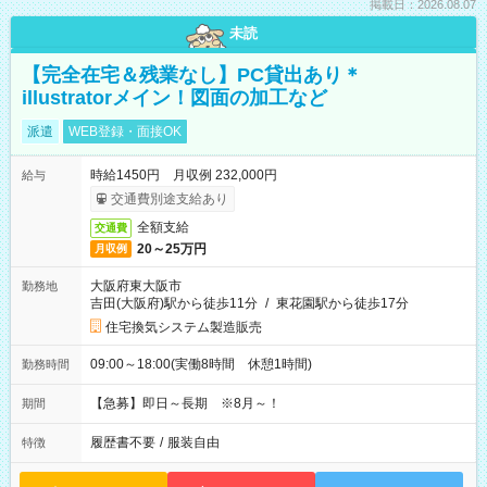
掲載日：2026.08.07
未読
【完全在宅＆残業なし】PC貸出あり＊
illustratorメイン！図面の加工など
派遣
WEB登録・面接OK
時給1450円 月収例 232,000円
給与
交通費別途支給あり
全額支給
交通費
20～25万円
月収例
大阪府東大阪市
勤務地
吉田(大阪府)駅から徒歩11分
/
東花園駅から徒歩17分
住宅換気システム製造販売
09:00～18:00(実働8時間 休憩1時間)
勤務時間
【急募】即日～長期 ※8月～！
期間
履歴書不要
/
服装自由
特徴