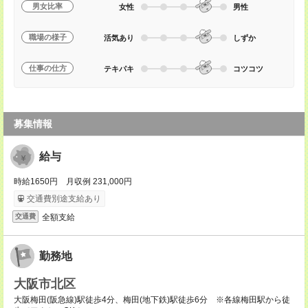
男女比率
女性
男性
職場の様子
活気あり
しずか
仕事の仕方
テキパキ
コツコツ
募集情報
給与
時給1650円 月収例 231,000円
交通費別途支給あり
全額支給
交通費
勤務地
大阪市北区
大阪梅田(阪急線)駅徒歩4分、梅田(地下鉄)駅徒歩6分 ※各線梅田駅から徒