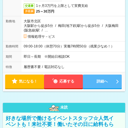
1ヶ月3万円を上限として実費支給
交通費
25～30万円
月収例
大阪市北区
勤務地
大阪駅から徒歩5分
/
梅田(地下鉄)駅から徒歩5分
/
大阪梅田
(阪急線)駅
/
…
情報処理サ－ビス
09:00-18:00（休憩70分）実働7時間50分（残業少なめ！）
勤務時間
即日～長期 ※開始日相談OK
期間
履歴書不要
/
電話対応なし
特徴
気になる！
応募する
詳細へ
未読
好きな場所で働けるイベントスタッフ☆人気イ
ベントも！来社不要！働いたその日に給料もら