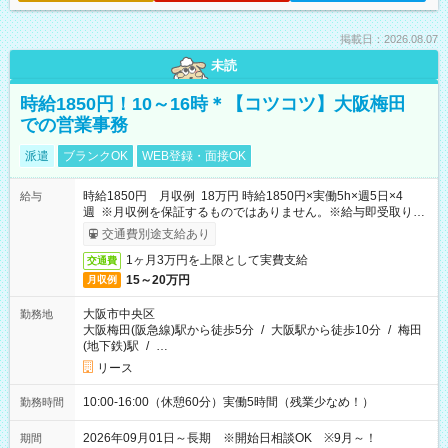
掲載日：2026.08.07
未読
時給1850円！10～16時＊【コツコツ】大阪梅田
での営業事務
派遣
ブランクOK
WEB登録・面接OK
時給1850円 月収例 18万円 時給1850円×実働5h×週5日×4
給与
週 ※月収例を保証するものではありません。※給与即受取りサ
ービス利用可（利用条件有）
交通費別途支給あり
1ヶ月3万円を上限として実費支給
交通費
15～20万円
月収例
大阪市中央区
勤務地
大阪梅田(阪急線)駅から徒歩5分
/
大阪駅から徒歩10分
/
梅田
(地下鉄)駅
/
…
リース
10:00-16:00（休憩60分）実働5時間（残業少なめ！）
勤務時間
2026年09月01日～長期 ※開始日相談OK ※9月～！
期間