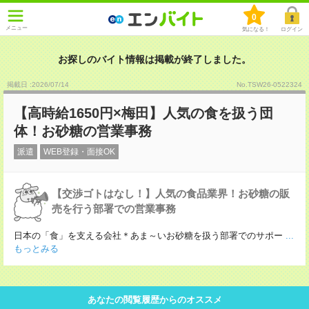
0
メニュー
気になる！
ログイン
お探しのバイト情報は掲載が終了しました。
掲載日 :2026
/
07
/
14
No.TSW26-0522324
【高時給1650円×梅田】人気の食を扱う団
体！お砂糖の営業事務
派遣
WEB登録・面接OK
【交渉ゴトはなし！】人気の食品業界！お砂糖の販
売を行う部署での営業事務
日本の「食」を支える会社＊あま～いお砂糖を扱う部署でのサポー
...
もっとみる
あなたの閲覧履歴からのオススメ