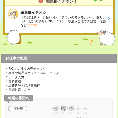
編集部イチオシ
《単発1日OK！日払い可》＊チラシのモクモクシール貼り、
《1日だけの単発もOK》イベントや展示会場での設営・撤去
など
(8/7UP!)
お仕事の概要
＊FAXでの注文内容チェック
＊在庫や納品スケジュールのチェック
＊データ入力
＊資料作成
＊経費処理・請求書発行
＊電話対応 など
職場の雰囲気
年齢層
20代
30
40
50
60