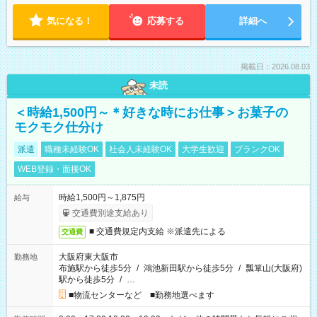
気になる！
応募する
詳細へ
掲載日：2026.08.03
未読
＜時給1,500円～＊好きな時にお仕事＞お菓子の
モクモク仕分け
派遣
職種未経験OK
社会人未経験OK
大学生歓迎
ブランクOK
WEB登録・面接OK
時給1,500円～1,875円
給与
交通費別途支給あり
■ 交通費規定内支給 ※派遣先による
交通費
大阪府東大阪市
勤務地
布施駅から徒歩5分
/
鴻池新田駅から徒歩5分
/
瓢箪山(大阪府)
駅から徒歩5分
/
…
■物流センターなど ■勤務地選べます