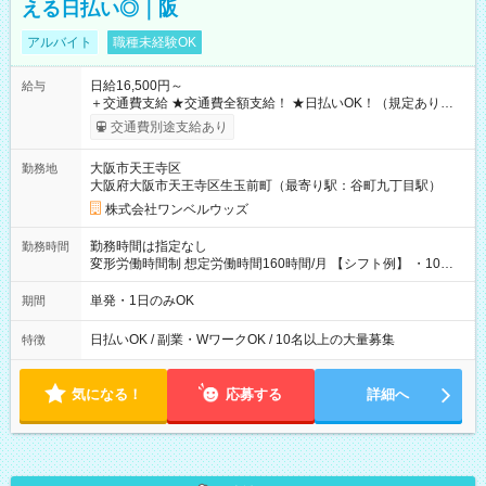
える日払い◎｜阪
アルバイト
職種未経験OK
日給16,500円～
給与
＋交通費支給 ★交通費全額支給！ ★日払いOK！（規定あり） ┗
働いたその日に現金GET♪ お仕事後はコンビニATMから 日払
交通費別途支給あり
い分を引き落とせます！ 【試用期間】試用期間なし
大阪市天王寺区
勤務地
大阪府大阪市天王寺区生玉前町（最寄り駅：谷町九丁目駅）
株式会社ワンベルウッズ
勤務時間は指定なし
勤務時間
変形労働時間制 想定労働時間160時間/月 【シフト例】 ・10：
00～20：00
単発・1日のみOK
期間
日払いOK / 副業・WワークOK / 10名以上の大量募集
特徴
気になる！
応募する
詳細へ