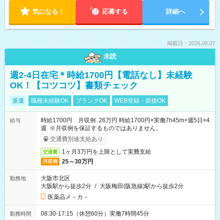
気になる！
応募する
詳細へ
掲載日：2026.08.07
未読
週2-4日在宅＊時給1700円【電話なし】未経験
OK！【コツコツ】書類チェック
派遣
職種未経験OK
ブランクOK
WEB登録・面接OK
時給1700円 月収例 26万円 時給1700円×実働7h45m×週5日×4
給与
週 ※月収例を保証するものではありません。
交通費別途支給あり
1ヶ月3万円を上限として実費支給
交通費
25～30万円
月収例
大阪市北区
勤務地
大阪駅から徒歩2分
/
大阪梅田(阪急線)駅から徒歩2分
医薬品メ－カ－
08:30-17:15（休憩60分）実働7時間45分
勤務時間