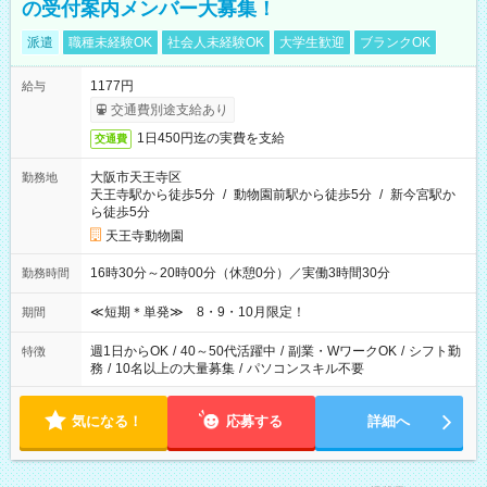
の受付案内メンバー大募集！
派遣
職種未経験OK
社会人未経験OK
大学生歓迎
ブランクOK
1177円
給与
交通費別途支給あり
1日450円迄の実費を支給
交通費
大阪市天王寺区
勤務地
天王寺駅から徒歩5分
/
動物園前駅から徒歩5分
/
新今宮駅か
ら徒歩5分
天王寺動物園
16時30分～20時00分（休憩0分）／実働3時間30分
勤務時間
≪短期＊単発≫ 8・9・10月限定！
期間
週1日からOK
/
40～50代活躍中
/
副業・WワークOK
/
シフト勤
特徴
務
/
10名以上の大量募集
/
パソコンスキル不要
気になる！
応募する
詳細へ