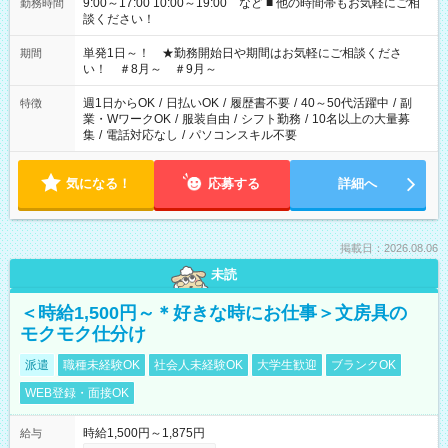
9:00～17:00 10:00～19:00 など ■ 他の時間帯もお気軽にご相
勤務時間
談ください！
単発1日～！ ★勤務開始日や期間はお気軽にご相談くださ
期間
い！ ＃8月～ ＃9月～
週1日からOK
/
日払いOK
/
履歴書不要
/
40～50代活躍中
/
副
特徴
業・WワークOK
/
服装自由
/
シフト勤務
/
10名以上の大量募
集
/
電話対応なし
/
パソコンスキル不要
気になる！
応募する
詳細へ
掲載日：2026.08.06
未読
＜時給1,500円～＊好きな時にお仕事＞文房具の
モクモク仕分け
派遣
職種未経験OK
社会人未経験OK
大学生歓迎
ブランクOK
WEB登録・面接OK
時給1,500円～1,875円
給与