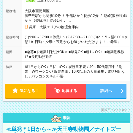
上限1,000円/日
交通費
大阪市西淀川区
勤務地
御幣島駅から徒歩10分
/
千船駅から徒歩12分
/
尼崎(阪神線)駅
から【登録地】徒歩1分
/
…
兵庫・大阪エリアの物流倉庫内
(1)9:00～17:00※休憩1ｈ (2)17:30～21:30 (3)21:15～翌8:00※休
勤務時間
憩1ｈ 日勤・夕勤・夜勤からお選びいただけます！ ご希望に合
わせて働けるお仕事です(*^^*) 【その他選べる勤務時間】 8-17
時/9-17時/9-18時/10-18時/11-21時/18-22時/20-翌4時/21-翌5
■急募■ド短期1日だけOK☆ ■単発OK ■週1～OK！ ■短期勤務歓
期間
時/22-翌6時/0-翌8時 ご自身のご都合で選んで頂ける完全自由シ
迎 ■長期勤務歓迎
フト！
週1日からOK
/
日払いOK
/
履歴書不要
/
40～50代活躍中
/
副
特徴
業・WワークOK
/
服装自由
/
10名以上の大量募集
/
電話対応な
し
/
パソコンスキル不要
気になる！
応募する
詳細へ
掲載日：2026.08.07
未読
≪単発＊1日から～≫天王寺動物園／ナイトズー