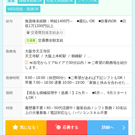
派遣
職種未経験OK
社会人未経験OK
ブランクOK
WEB登録・面接OK
無資格未経験：時給1400円～ ■週払いOK ■扶養内OK ■日
給与
収1万1200円以上
交通費別途支給あり
交通費全額支給
交通費
大阪市天王寺区
勤務地
天王寺駅
/
大阪上本町駅
/
鶴橋駅
/
…
≪自宅からドアtoドアで30分以内！≫ご希望の勤務地を紹介
します。
9:00～18:00（休憩60分） ■ご希望があれば下記シフトもOK！
勤務時間
早番 7:00～16:00 遅番 10:00～19:00 「家族と休みを合わせた
い」 「余裕を持って夕飯の準備がしたい」 「できれば残業はし
たくない」 など、ご希望を教えてくださいね。 ※Wワーク希望
【現在も積極採用中！急募！】2カ月～ ■8月～、9月スタート
期間
の方へ 今ご覧のお仕事で希望する勤務時間と、もう1つのお仕事
もOK！
の勤務時間。 合計で週40時間を超える場合は応募できません。
履歴書不要
/
40～50代活躍中
/
服装自由
/
シフト勤務
/
10名以
特徴
上の大量募集
/
電話対応なし
/
パソコンスキル不要
気になる！
応募する
詳細へ