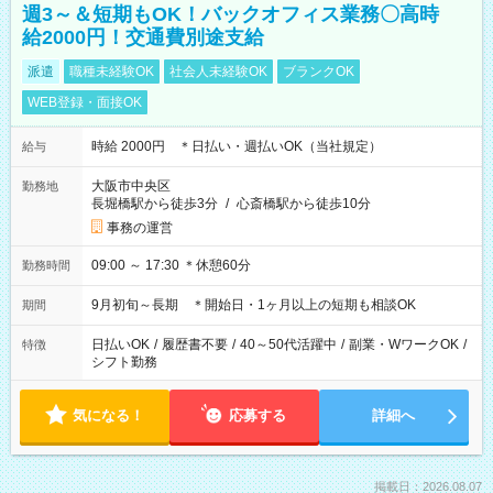
週3～＆短期もOK！バックオフィス業務〇高時
給2000円！交通費別途支給
派遣
職種未経験OK
社会人未経験OK
ブランクOK
WEB登録・面接OK
時給 2000円 ＊日払い・週払いOK（当社規定）
給与
大阪市中央区
勤務地
長堀橋駅から徒歩3分
/
心斎橋駅から徒歩10分
事務の運営
09:00 ～ 17:30 ＊休憩60分
勤務時間
9月初旬～長期 ＊開始日・1ヶ月以上の短期も相談OK
期間
日払いOK
/
履歴書不要
/
40～50代活躍中
/
副業・WワークOK
/
特徴
シフト勤務
気になる！
応募する
詳細へ
掲載日：2026.08.07