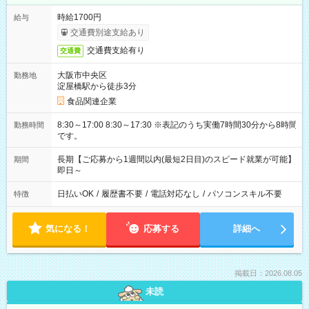
時給1700円
給与
交通費別途支給あり
交通費支給有り
交通費
大阪市中央区
勤務地
淀屋橋駅から徒歩3分
食品関連企業
8:30～17:00 8:30～17:30 ※表記のうち実働7時間30分から8時間
勤務時間
です。
長期【ご応募から1週間以内(最短2日目)のスピード就業が可能】
期間
即日～
日払いOK
/
履歴書不要
/
電話対応なし
/
パソコンスキル不要
特徴
気になる！
応募する
詳細へ
掲載日：2026.08.05
未読