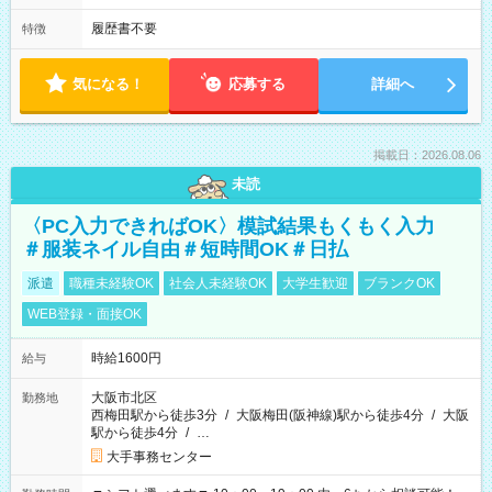
履歴書不要
特徴
気になる！
応募する
詳細へ
掲載日：2026.08.06
未読
〈PC入力できればOK〉模試結果もくもく入力
＃服装ネイル自由＃短時間OK＃日払
派遣
職種未経験OK
社会人未経験OK
大学生歓迎
ブランクOK
WEB登録・面接OK
時給1600円
給与
大阪市北区
勤務地
西梅田駅から徒歩3分
/
大阪梅田(阪神線)駅から徒歩4分
/
大阪
駅から徒歩4分
/
…
大手事務センター