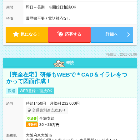
即日～長期 ※開始日相談OK
期間
履歴書不要
/
電話対応なし
特徴
気になる！
応募する
詳細へ
掲載日：2026.08.06
未読
【完全在宅】研修もWEBで＊CAD＆イラレをつ
かって図面作成！
派遣
WEB登録・面接OK
時給1450円 月収例 232,000円
給与
交通費別途支給あり
全額支給
交通費
20～25万円
月収例
大阪府東大阪市
勤務地