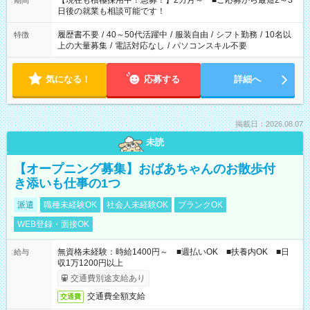
【現在も積極採用中！急募！】2カ月～ ■ご応募から最短2～3
期間
の方へ 今ご覧のお仕事で希望する勤務時間と、もう1つのお仕事
日後の就業も相談可能です！
の勤務時間。 合計で週40時間を超える場合は応募できません。
履歴書不要
/
40～50代活躍中
/
服装自由
/
シフト勤務
/
10名以
特徴
上の大量募集
/
電話対応なし
/
パソコンスキル不要
気になる！
応募する
詳細へ
掲載日：2026.08.07
未読
【オープニング募集】おばあちゃんのお散歩付
き添いも仕事の1つ
派遣
職種未経験OK
社会人未経験OK
ブランクOK
WEB登録・面接OK
無資格未経験：時給1400円～ ■週払いOK ■扶養内OK ■日
給与
収1万1200円以上
交通費別途支給あり
交通費全額支給
交通費