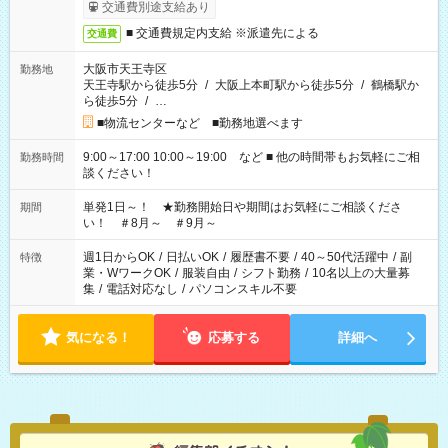
交通費別途支給あり
■ 交通費規定内支給 ※派遣先による
交通費
大阪市天王寺区
勤務地
天王寺駅から徒歩5分
/
大阪上本町駅から徒歩5分
/
鶴橋駅か
ら徒歩5分
/
…
■物流センターなど ■勤務地選べます
9:00～17:00 10:00～19:00 など ■ 他の時間帯もお気軽にご相
勤務時間
談ください！
単発1日～！ ★勤務開始日や期間はお気軽にご相談くださ
期間
い！ ＃8月～ ＃9月～
週1日からOK
/
日払いOK
/
履歴書不要
/
40～50代活躍中
/
副
特徴
業・WワークOK
/
服装自由
/
シフト勤務
/
10名以上の大量募
集
/
電話対応なし
/
パソコンスキル不要
気になる！
応募する
詳細へ