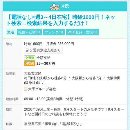
未読
【電話なし×週3～4日在宅】時給1600円！ネッ
ト検索→検索結果を入力するだけ！
派遣
職種未経験OK
ブランクOK
WEB登録・面接OK
時給1600円 月収例 256,000円
給与
交通費別途支給あり
全額支給
交通費
25～30万円
月収例
大阪市北区
勤務地
梅田(地下鉄)駅から徒歩8分
/
大阪駅から徒歩7分
/
大阪梅田
(阪急線)駅
/
…
大手グループ会社
09:00～18:00(実働8時間 休憩1時間)
勤務時間
2026年09月上旬～長期 9月スタートのお仕事です！8月スター
期間
トなど開始日のご相談もお気軽にどうぞ
履歴書不要
/
服装自由
/
電話対応なし
特徴