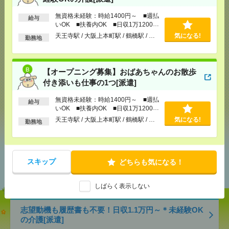
応募ページへ
無資格未経験：時給1400円～ ■週払
給与
いOK ■扶養内OK ■日収1万1200円
以上
天王寺駅 / 大阪上本町駅 / 鶴橋駅 / …
気になる!
勤務地
気になる！
【オープニング募集】おばあちゃんのお散歩
メール
LINE
付き添いも仕事の1つ[派遣]
で送る
で送る
無資格未経験：時給1400円～ ■週払
給与
いOK ■扶養内OK ■日収1万1200円
シェア
以上
ツイート
ブックマーク
天王寺駅 / 大阪上本町駅 / 鶴橋駅 / …
気になる!
勤務地
あなたの閲覧履歴からの
スキップ
どちらも気になる！
おすすめ
しばらく表示しない
志望動機も履歴書も不要！日収1.1万円～＊未経験OK
の介護[派遣]