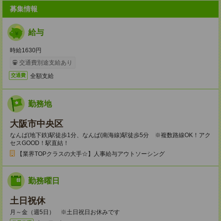
募集情報
給与
時給1630円
交通費別途支給あり
全額支給
交通費
勤務地
大阪市中央区
なんば(地下鉄)駅徒歩1分、なんば(南海線)駅徒歩5分 ※複数路線OK！アク
セスGOOD！駅直結！
【業界TOPクラスの大手☆】人事給与アウトソーシング
勤務曜日
土日祝休
月～金（週5日） ※土日祝日お休みです