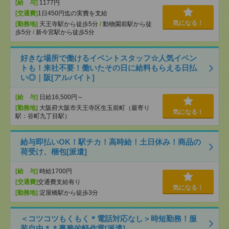
[給 与]
1177円
[交通費]
1日450円迄の実費を支給
気になる！
[勤務地]
天王寺駅から徒歩5分
/
動物園前駅から徒
歩5分
/
新今宮駅から徒歩5分
好きな場所で働けるイベントスタッフ☆人気イベン
トも！来社不要！働いたその日に給料もらえる日払
い◎｜阪[アルバイト]
[給 与]
日給16,500円～
[勤務地]
大阪府大阪市天王寺区生玉前町（最寄り
気になる！
駅：谷町九丁目駅）
給与即払いOK！駅チカ！高時給！土日休み！商品の
荷受け、梱包[派遣]
[給 与]
時給1700円
[交通費]
交通費支給有り
気になる！
[勤務地]
淀屋橋駅から徒歩3分
＜コツコツもくもく＊電話対応なし＞時短勤務！服
装自由＊＊事務的軽作業[派遣]