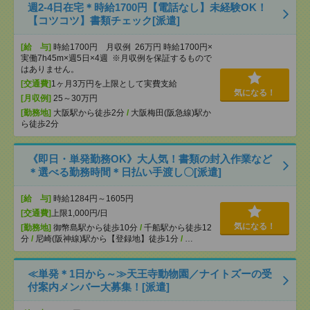
週2-4日在宅＊時給1700円【電話なし】未経験OK！
【コツコツ】書類チェック[派遣]
[給 与]
時給1700円 月収例 26万円 時給1700円×
実働7h45m×週5日×4週 ※月収例を保証するもので
はありません。
[交通費]
1ヶ月3万円を上限として実費支給
気になる！
[月収例]
25～30万円
[勤務地]
大阪駅から徒歩2分
/
大阪梅田(阪急線)駅か
ら徒歩2分
《即日・単発勤務OK》大人気！書類の封入作業など
＊選べる勤務時間＊日払い手渡し〇[派遣]
[給 与]
時給1284円～1605円
[交通費]
上限1,000円/日
気になる！
[勤務地]
御幣島駅から徒歩10分
/
千船駅から徒歩12
分
/
尼崎(阪神線)駅から【登録地】徒歩1分
/
…
≪単発＊1日から～≫天王寺動物園／ナイトズーの受
付案内メンバー大募集！[派遣]