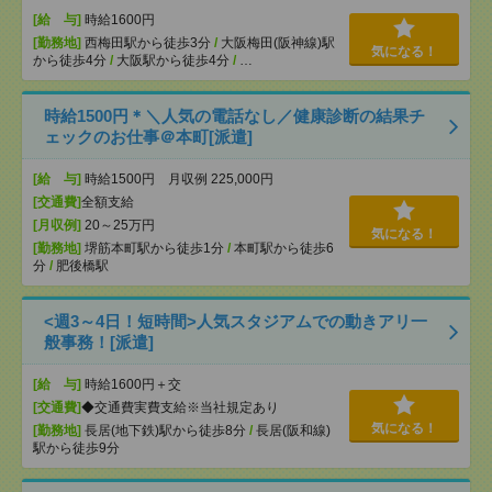
[給 与]
時給1600円
[勤務地]
西梅田駅から徒歩3分
/
大阪梅田(阪神線)駅
気になる！
から徒歩4分
/
大阪駅から徒歩4分
/
…
時給1500円＊＼人気の電話なし／健康診断の結果チ
ェックのお仕事＠本町[派遣]
[給 与]
時給1500円 月収例 225,000円
[交通費]
全額支給
[月収例]
20～25万円
気になる！
[勤務地]
堺筋本町駅から徒歩1分
/
本町駅から徒歩6
分
/
肥後橋駅
<週3～4日！短時間>人気スタジアムでの動きアリ一
般事務！[派遣]
[給 与]
時給1600円＋交
[交通費]
◆交通費実費支給※当社規定あり
気になる！
[勤務地]
長居(地下鉄)駅から徒歩8分
/
長居(阪和線)
駅から徒歩9分