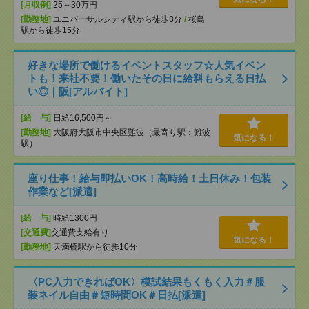
[月収例]
25～30万円
[勤務地]
ユニバーサルシティ駅から徒歩3分
/
桜島
駅から徒歩15分
好きな場所で働けるイベントスタッフ☆人気イベン
トも！来社不要！働いたその日に給料もらえる日払
い◎｜阪[アルバイト]
[給 与]
日給16,500円～
[勤務地]
大阪府大阪市中央区難波（最寄り駅：難波
気になる！
駅）
座り仕事！給与即払いOK！高時給！土日休み！包装
作業など[派遣]
[給 与]
時給1300円
[交通費]
交通費支給有り
気になる！
[勤務地]
天満橋駅から徒歩10分
〈PC入力できればOK〉模試結果もくもく入力＃服
装ネイル自由＃短時間OK＃日払[派遣]