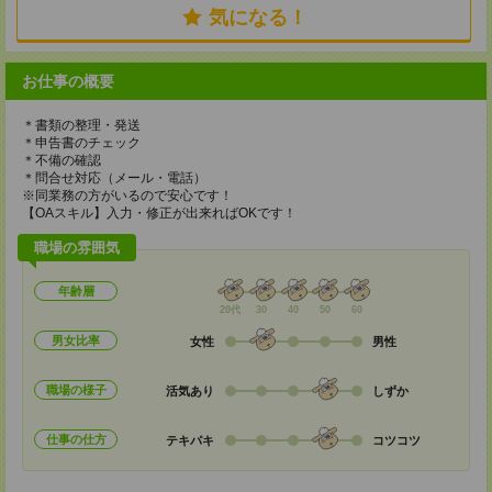
気になる！
お仕事の概要
＊書類の整理・発送
＊申告書のチェック
＊不備の確認
＊問合せ対応（メール・電話）
※同業務の方がいるので安心です！
【OAスキル】入力・修正が出来ればOKです！
職場の雰囲気
年齢層
20代
30
40
50
60
男女比率
女性
男性
職場の様子
活気あり
しずか
仕事の仕方
テキパキ
コツコツ