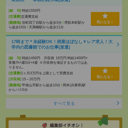
[給 与]
時給1550円
[交通費]
交通費支給
気になる！
[勤務地]
谷町四丁目駅から徒歩3分
/
堺筋本町駅か
ら徒歩10分
/
天満橋駅から徒歩11分
17時まで＊未経験OK！残業ほぼなし▼レア求人！大
学内の図書館でのお仕事[派遣]
[給 与]
時給1400円 月収例 19万円 時給1400円×
実働7h×週5日×4週 ※月収例を保証するものではあ
りません。
[交通費]
1ヶ月3万円を上限として実費支給
気になる！
[月収例]
15～20万円
[勤務地]
甲南山手駅から徒歩10分
/
岡本(兵庫県)駅
からバス5分
すべて見る