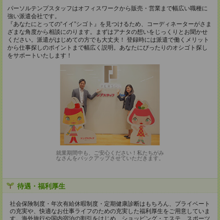
パーソルテンプスタッフはオフィスワークから販売・営業まで幅広い職種に
強い派遣会社です。
『あなたにとっての“イイ”シゴト』を見つけるため、コーディネーターがさま
ざまな角度から相談にのります。まずはアナタの想いをじっくりとお聞かせ
ください。派遣がはじめての方でも大丈夫！ 登録時には派遣で働くメリット
から仕事探しのポイントまで幅広く説明。あなたにぴったりのオシゴト探し
をサポートいたします！
就業期間中も、ご安心ください！私たちがみ
なさんをバックアップさせていただきます。
待遇・福利厚生
社会保険制度・年次有給休暇制度・定期健康診断はもちろん、プライベート
の充実や、快適なお仕事ライフのための充実した福利厚生をご用意していま
す。海外旅行や国内宿泊の割引をはじめ、ショッピング・エステ、スポーツ