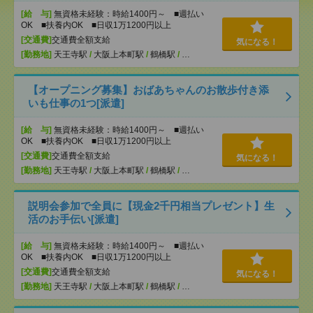
[給 与]
無資格未経験：時給1400円～ ■週払い
OK ■扶養内OK ■日収1万1200円以上
[交通費]
交通費全額支給
気になる！
[勤務地]
天王寺駅
/
大阪上本町駅
/
鶴橋駅
/
…
【オープニング募集】おばあちゃんのお散歩付き添
いも仕事の1つ[派遣]
[給 与]
無資格未経験：時給1400円～ ■週払い
OK ■扶養内OK ■日収1万1200円以上
[交通費]
交通費全額支給
気になる！
[勤務地]
天王寺駅
/
大阪上本町駅
/
鶴橋駅
/
…
説明会参加で全員に【現金2千円相当プレゼント】生
活のお手伝い[派遣]
[給 与]
無資格未経験：時給1400円～ ■週払い
OK ■扶養内OK ■日収1万1200円以上
[交通費]
交通費全額支給
気になる！
[勤務地]
天王寺駅
/
大阪上本町駅
/
鶴橋駅
/
…