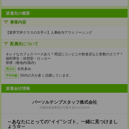
派遣先の概要
事業内容
【業界TOPクラスの大手☆】人事給与アウトソーシング
配属先について
キレイなカフェスペースあり＊周辺にコンビニや飲食店など多数のエリア＊
福利厚生：休憩室・ロッカー
禁煙（敷地内/屋内）
女性多め
男女比
50代の方が多く活躍しています。
平均年齢
派遣会社情報
パーソルテンプスタッフ株式会社
労働者派遣事業許可番号:派13-010026
～あなたにとっての“イイ”シゴト、一緒に見つけまし
ょう☆～