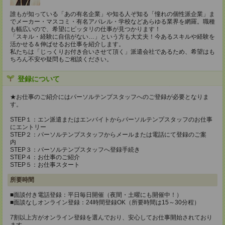
誰もが知っている「あの有名企業」や知る人ぞ知る「憧れの個性派企業」ま
でメーカー・マスコミ・有名アパレル・学校などあらゆる業界を網羅。職種
も幅広いので、希望にピッタリの仕事が見つかります！
「スキル・経験に自信がない…」という方も大丈夫！今あるスキルや経験を
活かせる＆伸ばせるお仕事を紹介します。
私たちは「じっくりお付き合いさせて頂く」派遣会社であるため、希望はも
ちろん不安や疑問もご相談ください。
登録について
★お仕事のご紹介にはパーソルテンプスタッフへのご登録が必要となりま
す。
STEP１：エン派遣またはエンバイトからパーソルテンプスタッフのお仕事
にエントリー
STEP２：パーソルテンプスタッフからメールまたは電話にて登録のご案
内
STEP３：パーソルテンプスタッフへ登録手続き
STEP４：お仕事のご紹介
STEP５：お仕事スタート
所要時間
■面談付き電話登録：平日毎日開催（夜間・土曜にも開催中！）
■面談なしオンライン登録：24時間登録OK（所要時間は15～30分程）
7割以上方がオンライン登録を選んでおり、安心してお仕事開始されており