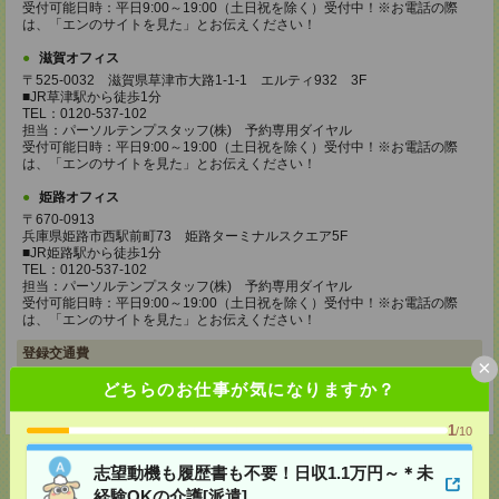
受付可能日時：平日9:00～19:00（土日祝を除く）受付中！※お電話の際
は、「エンのサイトを見た」とお伝えください！
滋賀オフィス
〒525-0032 滋賀県草津市大路1-1-1 エルティ932 3F
■JR草津駅から徒歩1分
TEL：0120-537-102
担当：パーソルテンプスタッフ(株) 予約専用ダイヤル
受付可能日時：平日9:00～19:00（土日祝を除く）受付中！※お電話の際
は、「エンのサイトを見た」とお伝えください！
姫路オフィス
〒670-0913
兵庫県姫路市西駅前町73 姫路ターミナルスクエア5F
■JR姫路駅から徒歩1分
TEL：0120-537-102
担当：パーソルテンプスタッフ(株) 予約専用ダイヤル
受付可能日時：平日9:00～19:00（土日祝を除く）受付中！※お電話の際
は、「エンのサイトを見た」とお伝えください！
登録交通費
×
【面談付き電話登録】・【面談なしオンライン登録】どちらも来社不要で
どちらのお仕事が気になりますか？
す！
1
/10
志望動機も履歴書も不要！日収1.1万円～＊未
経験OKの介護[派遣]