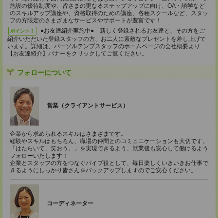
施設の優待制度や、皆さまの更なるステップアップに向け、OA・語学など
のスキルアップ講座や、資格取得のための講座、各種スクールなど、スタッ
フの方限定のさまざまなサービスやサポートが豊富です！
●お友達紹介実施中● 新しく登録されるお友達と、その方をご
ポイント！
紹介いただいた登録スタッフの方、お二人に素敵なプレゼントを差し上げて
います。詳細は、パーソルテンプスタッフのホームページの会社概要より
【お友達紹介】バナーをクリックしてご覧ください。
フォローについて
営業（クライアントサービス）
企業から求められるスキルはさまざまです。
経験やスキルはもちろん、職場の仲間とのコミュニケーションも大切です。
「はたらいて、笑おう。」を実現できるよう、就業後も安心して働けるよう
フォローいたします！
企業とスタッフの方をつなぐパイプ役として、毎日楽しくいきいきお仕事で
きるようにしっかり皆さんをバックアップしますのでご安心ください。
コーディネーター