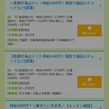
＜医療行為はナシ＞時給1400円！病院で備品のチェ
ックなど[派遣]
[給 与]
無資格の方：時給1400円～1750円 / 介護
福祉士：時給1700円～2125円 / 初任者以上：時給
1500円～1875円
[交通費]
全額支給
気になる！
[月収例]
20～25万円
[勤務地]
大阪駅
/
大阪梅田(阪神線)駅
/
天神橋筋六丁
目駅
/
…
【医療行為はナシ】時給1400円！病院で備品のチェ
ックなど[派遣]
[給 与]
無資格の方：時給1400円～1750円 / 介護
福祉士：時給1700円～2125円 / 初任者以上：時給
1500円～1875円
[交通費]
全額支給
気になる！
[月収例]
20～25万円
[勤務地]
天王寺駅
/
大阪上本町駅
/
鶴橋駅
/
…
時給1600円＊＼稼ぎたい方必見／【カンタン確認】