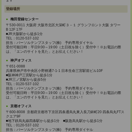
ます
登録場所
梅田登録センター
〒530-0011 大阪府 大阪市北区大深町３－１ グランフロント大阪 タワー
B 12F 17F
■JR大阪駅から徒歩1分
TEL：0120-537-102
担当：パーソルテンプスタッフ(株) 予約専用ダイヤル
受付可能日時：平日9:00～19:00（土日祝を除く）受付中！※お電話の際
は、「エンのサイトを見た」とお伝えください！
神戸オフィス
〒651-0088
兵庫県神戸市中央区小野柄通7-1-1 日本生命三宮駅前ビル10F
■阪神神戸三宮駅から徒歩1分
■JR三ノ宮駅から徒歩5分
TEL：0120-537-102
担当：パーソルテンプスタッフ(株) 予約専用ダイヤル
受付可能日時：平日9:00～19:00（土日祝を除く）受付中！※お電話の際
は、「エンのサイトを見た」とお伝えください！
京都オフィス
〒600-8008 京都府京都市下京区四条通烏丸東入長刀鉾町20 四条烏丸FTス
クエア9F
■地下鉄烏丸線四条駅から徒歩1分 ■阪急烏丸駅から徒歩1分
TEL：0120-537-102
担当：パーソルテンプスタッフ(株) 予約専用ダイヤル