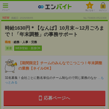
0
メニュー
気になる！
ログイン
NEW
掲載日 :2026
/
08
/
05
No.TSW26-0522308
時給1630円＊【なんば】10月末～12月ごろま
で！「年末調整」の事務サポート
職種：
総務・人事・労務
派遣
WEB登録・面接OK
【期間限定】チームのみんなでこつこつ！年末調整
の業務【ネイルOK】
32名募集！会社ごとに数名単位のチーム制なので同じ業務のなか
...も
っとみる
応募ページへ