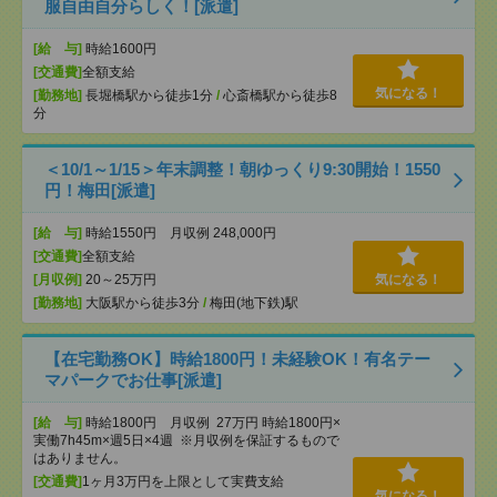
服自由自分らしく！[派遣]
[給 与]
時給1600円
[交通費]
全額支給
気になる！
[勤務地]
長堀橋駅から徒歩1分
/
心斎橋駅から徒歩8
分
＜10/1～1/15＞年末調整！朝ゆっくり9:30開始！1550
円！梅田[派遣]
[給 与]
時給1550円 月収例 248,000円
[交通費]
全額支給
[月収例]
20～25万円
気になる！
[勤務地]
大阪駅から徒歩3分
/
梅田(地下鉄)駅
【在宅勤務OK】時給1800円！未経験OK！有名テー
マパークでお仕事[派遣]
[給 与]
時給1800円 月収例 27万円 時給1800円×
実働7h45m×週5日×4週 ※月収例を保証するもので
はありません。
[交通費]
1ヶ月3万円を上限として実費支給
気になる！