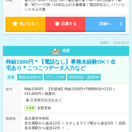
週1日からOK
/
日払いOK
/
履歴書不要
/
40～50代活躍中
/
副
特徴
業・WワークOK
/
10名以上の大量募集
/
電話対応なし
/
パソコ
ンスキル不要
気になる！
応募する
詳細へ
掲載日：2026.08.07
未読
時給1500円＊【電話なし】事務未経験OK！在
宅あり＊こつこつデータ入力など
派遣
職種未経験OK
ブランクOK
WEB登録・面接OK
時給1500円 【月収例】時給1500円×7時間40分×21日＝
給与
241,605円＋残業代
交通費別途支給あり
全額支給
交通費
名古屋市中村区
勤務地
名古屋駅から徒歩12分
/
ささしまライブ駅から徒歩3分
/
近鉄
名古屋駅から徒歩12分
/
…