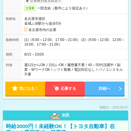
交通費別途支給あり
一部支給（案件により規定あり）
交通費
名古屋市港区
勤務地
金城ふ頭駅から徒歩5分
名古屋市内の企業
(1)（8:00～12:00、17:00～21:00） (2)（8:00～12:00、12:00～
勤務時間
16:00、17:00～21:00）
8/15～10/26
期間
週1日からOK
/
日払いOK
/
履歴書不要
/
40～50代活躍中
/
副
特徴
業・WワークOK
/
シフト勤務
/
電話対応なし
/
パソコンスキル
不要
気になる！
応募する
詳細へ
掲載日：2026.08.07
未読
時給3000円！未経験OK！【トヨタ自動車】在