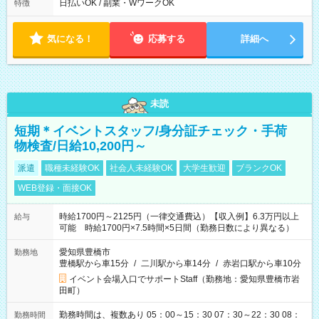
日払いOK / 副業・WワークOK
特徴
気になる！
応募する
詳細へ
未読
短期＊イベントスタッフ/身分証チェック・手荷
物検査/日給10,200円～
派遣
職種未経験OK
社会人未経験OK
大学生歓迎
ブランクOK
WEB登録・面接OK
時給1700円～2125円（一律交通費込）【収入例】6.3万円以上
給与
可能 時給1700円×7.5時間×5日間（勤務日数により異なる）
愛知県豊橋市
勤務地
豊橋駅から車15分
/
二川駅から車14分
/
赤岩口駅から車10分
イベント会場入口でサポートStaff（勤務地：愛知県豊橋市岩
田町）
勤務時間は、複数あり 05：00～15：30 07：30～22：30 08：
勤務時間