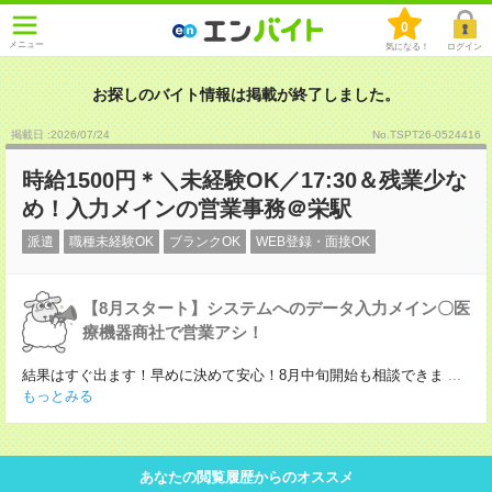
0
メニュー
気になる！
ログイン
お探しのバイト情報は掲載が終了しました。
掲載日 :2026
/
07
/
24
No.TSPT26-0524416
時給1500円＊＼未経験OK／17:30＆残業少な
め！入力メインの営業事務＠栄駅
派遣
職種未経験OK
ブランクOK
WEB登録・面接OK
【8月スタート】システムへのデータ入力メイン〇医
療機器商社で営業アシ！
結果はすぐ出ます！早めに決めて安心！8月中旬開始も相談できま
...
もっとみる
あなたの閲覧履歴からのオススメ