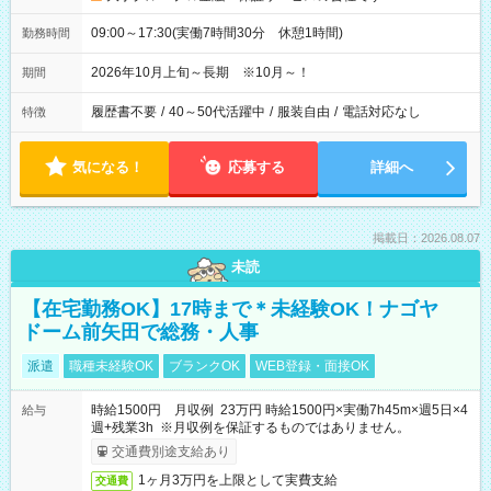
09:00～17:30(実働7時間30分 休憩1時間)
勤務時間
2026年10月上旬～長期 ※10月～！
期間
履歴書不要
/
40～50代活躍中
/
服装自由
/
電話対応なし
特徴
気になる！
応募する
詳細へ
掲載日：2026.08.07
未読
【在宅勤務OK】17時まで＊未経験OK！ナゴヤ
ドーム前矢田で総務・人事
派遣
職種未経験OK
ブランクOK
WEB登録・面接OK
時給1500円 月収例 23万円 時給1500円×実働7h45m×週5日×4
給与
週+残業3h ※月収例を保証するものではありません。
交通費別途支給あり
1ヶ月3万円を上限として実費支給
交通費