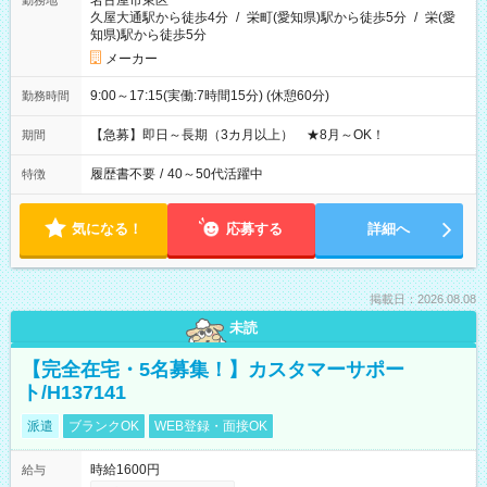
名古屋市東区
勤務地
久屋大通駅から徒歩4分
/
栄町(愛知県)駅から徒歩5分
/
栄(愛
知県)駅から徒歩5分
メーカー
9:00～17:15(実働:7時間15分) (休憩60分)
勤務時間
【急募】即日～長期（3カ月以上） ★8月～OK！
期間
履歴書不要
/
40～50代活躍中
特徴
気になる！
応募する
詳細へ
掲載日：2026.08.08
未読
【完全在宅・5名募集！】カスタマーサポー
ト/H137141
派遣
ブランクOK
WEB登録・面接OK
時給1600円
給与