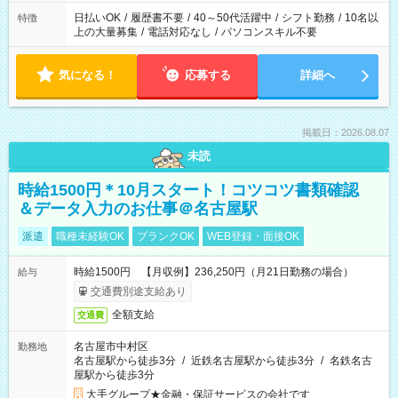
日払いOK
/
履歴書不要
/
40～50代活躍中
/
シフト勤務
/
10名以
特徴
上の大量募集
/
電話対応なし
/
パソコンスキル不要
気になる！
応募する
詳細へ
掲載日：2026.08.07
未読
時給1500円＊10月スタート！コツコツ書類確認
＆データ入力のお仕事＠名古屋駅
派遣
職種未経験OK
ブランクOK
WEB登録・面接OK
時給1500円 【月収例】236,250円（月21日勤務の場合）
給与
交通費別途支給あり
全額支給
交通費
名古屋市中村区
勤務地
名古屋駅から徒歩3分
/
近鉄名古屋駅から徒歩3分
/
名鉄名古
屋駅から徒歩3分
大手グループ★金融・保証サービスの会社です