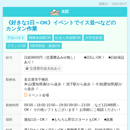
掲載日：2026.08.07
未読
《好きな1日～OK》イベントでイス並べなどの
カンタン作業
アルバイト
職種未経験OK
社会人未経験OK
大学生歓迎
ブランクOK
WEB登録・面接OK
日給9600円（交通費込みor無し） ■日払いOK！ ■日給保証
給与
あり！
交通費別途支給あり
名古屋市千種区
勤務地
本山(愛知県)駅から徒歩
/
池下駅から徒歩
/
今池(愛知県)駅か
ら徒歩
/
…
イベント会場
09:00～18:00 10:00～19:00 09:00～13:00 …など1日4時間～
勤務時間
OK！ その他シフトもございます！ お気軽にご相談ください！
激短1日～OK！ ■もちろん即日スタートもOK！ ■急募
期間