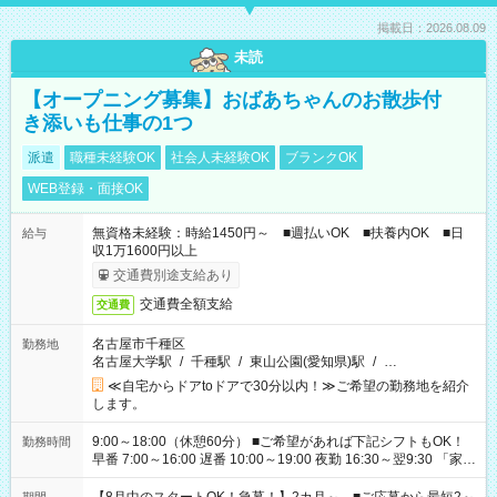
掲載日：2026.08.09
未読
【オープニング募集】おばあちゃんのお散歩付
き添いも仕事の1つ
派遣
職種未経験OK
社会人未経験OK
ブランクOK
WEB登録・面接OK
無資格未経験：時給1450円～ ■週払いOK ■扶養内OK ■日
給与
収1万1600円以上
交通費別途支給あり
交通費全額支給
交通費
名古屋市千種区
勤務地
名古屋大学駅
/
千種駅
/
東山公園(愛知県)駅
/
…
≪自宅からドアtoドアで30分以内！≫ご希望の勤務地を紹介
します。
9:00～18:00（休憩60分） ■ご希望があれば下記シフトもOK！
勤務時間
早番 7:00～16:00 遅番 10:00～19:00 夜勤 16:30～翌9:30 「家族
と休みを合わせたい」 「余裕を持って夕飯の準備がしたい」
「できれば残業はしたくない」 など、ご希望を教えてください