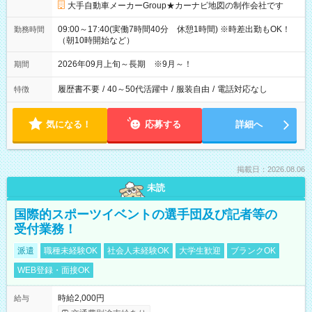
大手自動車メーカーGroup★カーナビ地図の制作会社です
09:00～17:40(実働7時間40分 休憩1時間) ※時差出勤もOK！
勤務時間
（朝10時開始など）
2026年09月上旬～長期 ※9月～！
期間
履歴書不要
/
40～50代活躍中
/
服装自由
/
電話対応なし
特徴
気になる！
応募する
詳細へ
掲載日：2026.08.06
未読
国際的スポーツイベントの選手団及び記者等の
受付業務！
派遣
職種未経験OK
社会人未経験OK
大学生歓迎
ブランクOK
WEB登録・面接OK
時給2,000円
給与