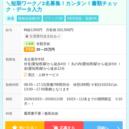
＼短期ワーク／2名募集！カンタン！書類チェッ
ク・データ入力
派遣
職種未経験OK
ブランクOK
WEB登録・面接OK
時給1350円 月収例 202,500円
給与
交通費別途支給あり
全額支給
交通費
20～25万円
月収例
名古屋市中区
勤務地
伏見(愛知県)駅から徒歩4分
/
丸の内(愛知県)駅から徒歩5分
/
栄(愛知県)駅から徒歩12分
受託・人材サービス
08:45～17:15(実働7時間30分 休憩1時間) ※初日10/23のみ、
勤務時間
13:00～17:00勤務となります
2026/10/23～2026/11/30 10/23～11/末までの期間限定 ※10
期間
月～！
履歴書不要
/
服装自由
特徴
気になる！
応募する
詳細へ