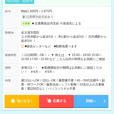
WEB登録・面接OK
時給1,500円～1,875円
給与
交通費別途支給あり
■ 交通費規定内支給 ※派遣先による
交通費
名古屋市西区
勤務地
上小田井駅から徒歩5分
/
浄心駅から徒歩5分
/
庄内通駅から
徒歩5分
/
…
■物流センターなど ■勤務地選べます
＜1日3時間～OK！＞ ▼ 例えば… ▼ 15:00～18:00 15:00～
勤務時間
22:00 17:00～22:00 など こちら以外の時間もお気軽にご相談く
ださい！
単発1日～！ ★勤務開始日や期間はお気軽にご相談くださ
期間
い！ ＃8月～ ＃9月～
週1日からOK
/
日払いOK
/
履歴書不要
/
40～50代活躍中
/
副
特徴
業・WワークOK
/
服装自由
/
シフト勤務
/
10名以上の大量募
集
/
電話対応なし
/
パソコンスキル不要
気になる！
応募する
詳細へ