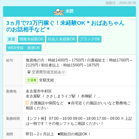
掲載日：2026.08.09
未読
3ヵ月で73万円稼ぐ！未経験OK＊おばあちゃん
のお話相手など＊
派遣
職種未経験OK
社会人未経験OK
ブランクOK
WEB登録・面接OK
無資格の方：時給1400円～1750円 / 介護福祉士：時給1700円～
給与
2125円 / 初任者以上：時給1500円～1875円
交通費別途支給あり
全額支給
交通費
名古屋市中村区
勤務地
名古屋駅
/
ささしまライブ駅
/
本陣駅
/
…
介護施設や病院など ★自宅近くの施設がいいなど勤務地ご
相談ください
【シフト例】 07:00～16:00 09:00～18:00 17:00～09:00 ※ 上記
勤務時間
は一例です！その他シフトもご相談ください！
即日～2ヶ月以上 ■開始日の相談OK！
期間