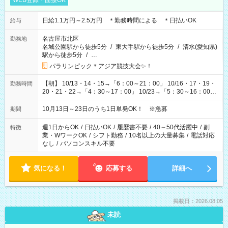
WEB登録・面接OK
日給1.1万円～2.5万円 ＊勤務時間による ＊日払いOK
給与
名古屋市北区
勤務地
名城公園駅から徒歩5分
/
東大手駅から徒歩5分
/
清水(愛知県)
駅から徒歩5分
/
…
パラリンピック＊アジア競技大会✨！
【朝】 10/13・14・15→「6：00～21：00」 10/16・17・19・
勤務時間
20・21・22→「4：30～17：00」 10/23→「5：30～16：00」
【夕方】 10/16・17・19～21→「17：00～26：00」
10/22→「17：00～24：30」 10/23→「16：00～23：00」 ＊
10月13日～23日のうち1日単発OK！ ※急募
期間
勤務時間に関して、面談時にしっかりお伝えします！ 朝だ
け、夕方だけ、などもOKです！
週1日からOK
/
日払いOK
/
履歴書不要
/
40～50代活躍中
/
副
特徴
業・WワークOK
/
シフト勤務
/
10名以上の大量募集
/
電話対応
なし
/
パソコンスキル不要
気になる！
応募する
詳細へ
掲載日：2026.08.05
未読