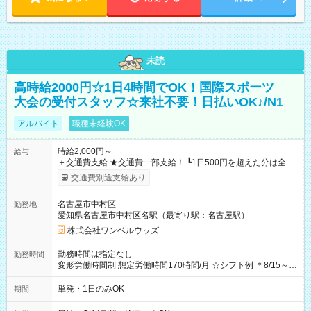
未読
高時給2000円☆1日4時間でOK！国際スポーツ
大会の受付スタッフ☆来社不要！日払いOK♪/N1
アルバイト
職種未経験OK
時給2,000円～
給与
＋交通費支給 ★交通費一部支給！ ┗1日500円を超えた分は全額
支給！ ※往復500円以内の方は自己負担となります ★日払い
交通費別途支給あり
OK！（規定あり） ┗働いたその日に現金GET♪ お仕事後はコン
ビニATMから 日払い分を引き落とせます！ 【試用期間】試用
名古屋市中村区
勤務地
期間なし
愛知県名古屋市中村区名駅（最寄り駅：名古屋駅）
株式会社ワンベルウッズ
勤務時間は指定なし
勤務時間
変形労働時間制 想定労働時間170時間/月 ☆シフト例 ＊8/15～
10/26 全日共通 08：00～12：00 17：00～21：00 ＊8/31
～9/19のみ下記シフトもあります！ 12：00～16：00 ＊9/6～
単発・1日のみOK
期間
10/6、10/11～26のみ下記シフトもあります！ 07：00～11：
00