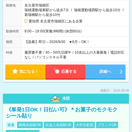
名古屋市瑞穂区
勤務地
瑞穂運動場東駅から徒歩7分
/
瑞穂運動場西駅から徒歩10分
/
新瑞橋駅から徒歩10分
愛知県 名古屋市瑞穂区にある企業
9:00～18:00(実働:8時間) (休憩60分)
勤務時間
【急募】即日～2026/9/30 ★8月～OK！
期間
履歴書不要
/
40～50代活躍中
/
10名以上の大量募集
/
電話対応
特徴
なし
/
パソコンスキル不要
気になる！
応募する
詳細へ
掲載日：2026.08.08
未読
《単発1日OK！日払い可》＊お菓子のモクモク
シール貼り
派遣
職種未経験OK
社会人未経験OK
大学生歓迎
ブランクOK