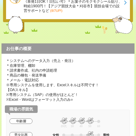
《単発1日OK！日払い可》＊お菓子のモクモクシール貼り、
時給1900円！【アジア競技大会＊刈谷市】競技会場での設
営サポートなど
(8/7UP!)
お仕事の概要
＊システムへのデータ入力（売上・発注）
＊在庫管理、棚卸
＊請求書作成、社内の申請処理
＊商品の梱包・発送準備
＊メール・電話対応
※専用システムを使用します、Excelスキルは不問です！
【OAスキル】
※専用システム（SAP）の使用がほとんど！
※Excel・Wordはフォーマット入力のみ○
職場の雰囲気
年齢層
20代
30
40
50
60
男女比率
女性
男性