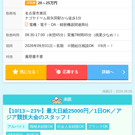
20～25万円
月収例
名古屋市東区
勤務地
ナゴヤドーム前矢田駅から徒歩1分
電機・電子・OA・精密機器関連商社
08:30-17:00（休憩45分）実働7時間45分（残業少なめ！）
勤務時間
2026年09月01日～長期 ※開始日相談OK ※9月～！
期間
履歴書不要
特徴
気になる！
応募する
詳細へ
掲載日：2026.08.06
未読
【10/13～23✨】最大日給25000円／1日OK／ア
ジア競技大会のスタッフ！
アルバイト
職種未経験OK
社会人未経験OK
ブランクOK