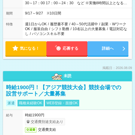
30～17：00 17：00～24：30 など ※実働8時間以上となる勤
務もあります。 【休憩】60分+他休憩あり 交替で取得します。
安全面に配慮しこまめな休憩があります。
9/17～9/27 ※10日間
期間
週1日からOK
/
履歴書不要
/
40～50代活躍中
/
副業・Wワーク
特徴
OK
/
服装自由
/
シフト勤務
/
10名以上の大量募集
/
電話対応な
し
/
パソコンスキル不要
気になる！
応募する
詳細へ
掲載日：2026.08.09
未読
時給1900円！【アジア競技大会】競技会場での
設営サポート／大量募集
派遣
職種未経験OK
WEB登録・面接OK
時給1900円
給与
交通費別途支給あり
交通費支給
交通費