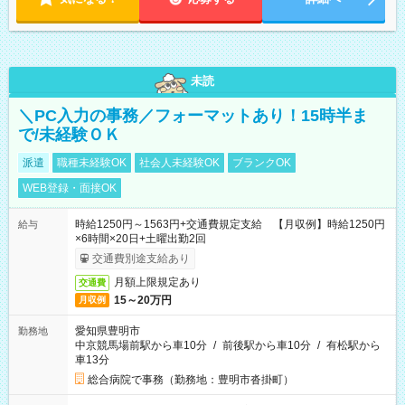
未読
＼PC入力の事務／フォーマットあり！15時半ま
で/未経験ＯＫ
派遣
職種未経験OK
社会人未経験OK
ブランクOK
WEB登録・面接OK
時給1250円～1563円+交通費規定支給 【月収例】時給1250円
給与
×6時間×20日+土曜出勤2回
交通費別途支給あり
月額上限規定あり
交通費
15～20万円
月収例
愛知県豊明市
勤務地
中京競馬場前駅から車10分
/
前後駅から車10分
/
有松駅から
車13分
総合病院で事務（勤務地：豊明市沓掛町）