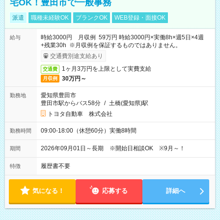
宅OK！豊田市で一般事務
派遣
職種未経験OK
ブランクOK
WEB登録・面接OK
時給3000円 月収例 59万円 時給3000円×実働8h×週5日×4週
給与
+残業30h ※月収例を保証するものではありません。
交通費別途支給あり
1ヶ月3万円を上限として実費支給
交通費
30万円～
月収例
愛知県豊田市
勤務地
豊田市駅からバス58分
/
土橋(愛知県)駅
トヨタ自動車 株式会社
09:00-18:00（休憩60分）実働8時間
勤務時間
2026年09月01日～長期 ※開始日相談OK ※9月～！
期間
履歴書不要
特徴
気になる！
応募する
詳細へ