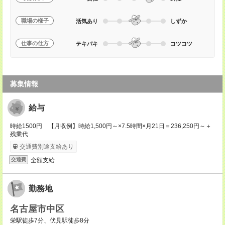
職場の様子
活気あり
しずか
仕事の仕方
テキパキ
コツコツ
募集情報
給与
時給1500円 【月収例】時給1,500円～×7.5時間×月21日＝236,250円～＋
残業代
交通費別途支給あり
全額支給
交通費
勤務地
名古屋市中区
栄駅徒歩7分、伏見駅徒歩8分