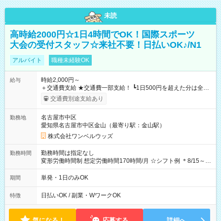
未読
高時給2000円☆1日4時間でOK！国際スポーツ
大会の受付スタッフ☆来社不要！日払いOK♪/N1
アルバイト
職種未経験OK
時給2,000円～
給与
＋交通費支給 ★交通費一部支給！ ┗1日500円を超えた分は全額
支給！ ※往復500円以内の方は自己負担となります ★日払い
交通費別途支給あり
OK！（規定あり） ┗働いたその日に現金GET♪ お仕事後はコン
ビニATMから 日払い分を引き落とせます！ 【試用期間】試用
名古屋市中区
勤務地
期間なし
愛知県名古屋市中区金山（最寄り駅：金山駅）
株式会社ワンベルウッズ
勤務時間は指定なし
勤務時間
変形労働時間制 想定労働時間170時間/月 ☆シフト例 ＊8/15～
10/26 全日共通 08：00～12：00 17：00～21：00 ＊8/31
～9/19のみ下記シフトもあります！ 12：00～16：00 ＊9/6～
単発・1日のみOK
期間
10/6、10/11～26のみ下記シフトもあります！ 07：00～11：
00
日払いOK / 副業・WワークOK
特徴
気になる！
応募する
詳細へ