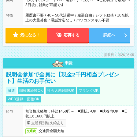
【8月中のスタートOK！急募！】2カ月～ ■ご応募から最短2～
期間
ね。 ※Wワーク希望の方へ 今ご覧のお仕事で希望する勤務時間
3日後に就業が可能です！
と、もう1つのお仕事の勤務時間。 合計で週40時間を超える場
合は応募できません。
履歴書不要
/
40～50代活躍中
/
服装自由
/
シフト勤務
/
10名以
特徴
上の大量募集
/
電話対応なし
/
パソコンスキル不要
気になる！
応募する
詳細へ
掲載日：2026.08.05
未読
説明会参加で全員に【現金2千円相当プレゼン
ト】生活のお手伝い
派遣
職種未経験OK
社会人未経験OK
ブランクOK
WEB登録・面接OK
無資格未経験：時給1450円～ ■週払いOK ■扶養内OK ■日
給与
収1万1600円以上
交通費別途支給あり
交通費全額支給
交通費