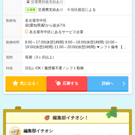
交通費別途支給あり
交通費支給あり ※当社規定による
交通費
名古屋市中区
勤務地
栄(愛知県)駅から徒歩7分
名古屋市中区にあるサービス企業
8:00～17:00(休憩1時間) 9:00～18:00(休憩1時間) 10:00～
勤務時間
19:00(休憩1時間) 11:00～20:00(休憩1時間) ▼シフト備考 【長
期休暇シフト】長期休暇：振り替え出勤なし（したい方相談
OK）年末年始：毎年11月に決定（基本は長期休暇になりま
長期（3ヶ月以上）
期間
す:2025年度実績：12/26～1/5）GW：暦通り（休み希望あれば
受付可）夏季休暇（お盆）：暦通り（休み希望あれば受付可）
日払いOK
/
履歴書不要
/
シフト勤務
特徴
気になる！
応募する
詳細へ
編集部イチオシ