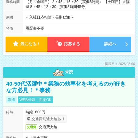
【月～金曜日】 8：45～15：30（実働6時間） 【土曜日】※隔
勤務時間
週 8：45～12：30（実働3時間45分）
＜入社日応相談・長期歓迎＞
期間
履歴書不要
特徴
気になる！
応募する
詳細へ
掲載日：2026.08.06
未読
40-50代活躍中＊業務の効率化を考えるのが好き
な方必見！＊事務
派遣
WEB登録・面接OK
時給1800円
給与
交通費別途支給あり
交通費支給
交通費