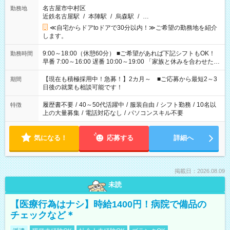
名古屋市中村区
勤務地
近鉄名古屋駅
/
本陣駅
/
烏森駅
/
…
≪自宅からドアtoドアで30分以内！≫ご希望の勤務地を紹介
します。
9:00～18:00（休憩60分） ■ご希望があれば下記シフトもOK！
勤務時間
早番 7:00～16:00 遅番 10:00～19:00 「家族と休みを合わせた
い」 「余裕を持って夕飯の準備がしたい」 「できれば残業はし
たくない」 など、ご希望を教えてくださいね。 ※Wワーク希望
【現在も積極採用中！急募！】2カ月～ ■ご応募から最短2～3
期間
の方へ 今ご覧のお仕事で希望する勤務時間と、もう1つのお仕事
日後の就業も相談可能です！
の勤務時間。 合計で週40時間を超える場合は応募できません。
履歴書不要
/
40～50代活躍中
/
服装自由
/
シフト勤務
/
10名以
特徴
上の大量募集
/
電話対応なし
/
パソコンスキル不要
気になる！
応募する
詳細へ
掲載日：2026.08.09
未読
【医療行為はナシ】時給1400円！病院で備品の
チェックなど＊