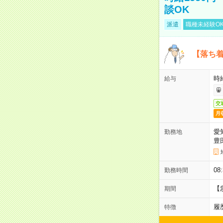
談OK
派遣
職種未経験O
【落ち
時給
給与
交
月
愛
勤務地
豊
0
勤務時間
【
期間
履
特徴