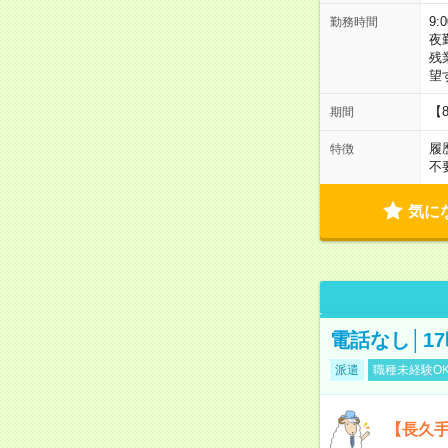
9:
勤務時間
夜
残
望
【
期間
履
特徴
不
気に
電話なし│1
派遣
職種未経験O
【長久