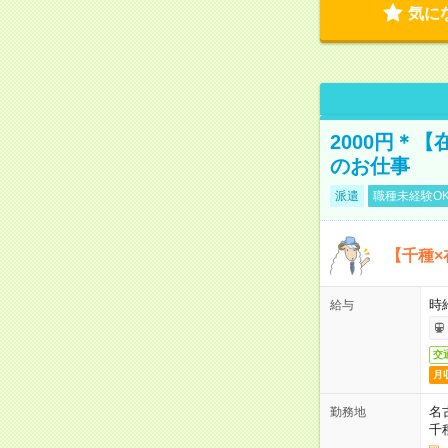
気に
2000円＊
のお仕事
派遣
職種未経験O
【千種×
時給
給与
交
月
名
勤務地
千