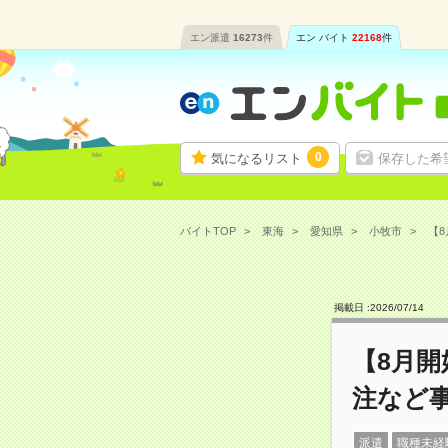
エン派遣
16273
件
エン バイト
22168
件
0
気になるリスト
保存した希
バイトTOP
東海
愛知県
小牧市
【8
掲載日 :
2026
/
07
/
14
【8月開
注など
派遣
職種未経