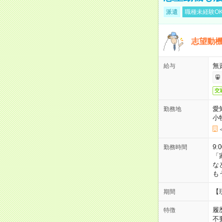
派遣
職種未経験O
志望動機
無
給与
交
愛
勤務地
小
9:
勤務時間
「
な
も
【
期間
履
特徴
不