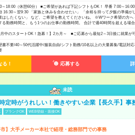
00～18:00（休憩60分） ■ご希望があれば下記シフトもOK！ 早番 7:00～16:00 遅
勤 16:30～翌9:30 「家族と休みを合わせたい」 「余裕を持って夕飯の準備
業はしたくない」 など、ご希望を教えてくださいね。 ※Wワーク希望の方へ
する勤務時間と、もう1つのお仕事の勤務時間。 合計で週40時間を超える場
8月中のスタートOK！急募！】2カ月～ ■ご応募から最短2～3日後に就業が
歴書不要
/
40～50代活躍中
/
服装自由
/
シフト勤務
/
10名以上の大量募集
/
電話対応
要
なる！
応募する
詳
未読
7時定時がうれしい！働きやすい企業【長久手】事
K
ブランクOK
WEB登録・面接OK
手市】大手メーカー本社で経理・総務部門での事務