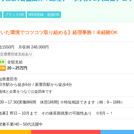
K
ブランクOK
WEB登録・面接OK
着いた環境でコツコツ取り組める】経理事務！未経験OK
1550円 月収例 248,000円
交通費別途支給あり
全額支給
通費
20～25万円
収例
知県豊田市
田市駅から徒歩6分
/
新豊田駅から徒歩4分
地域と企業をつなぐ公益団体です
8:30～17:30(実働8時間 休憩1時間) ※時短相談できます（例：9～16時）
急募】即日～10月まで その後長期就業の可能性あり ※8月～！
歴書不要
/
40～50代活躍中