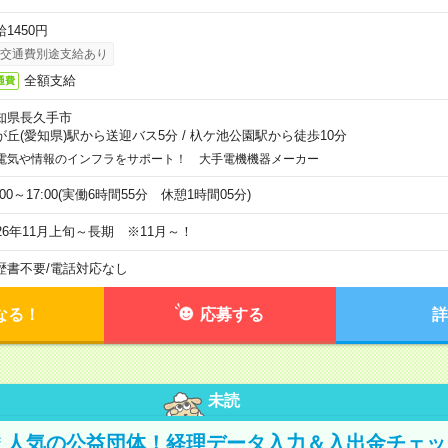
1450円
交通費別途支給あり
全額支給
通費
知県長久手市
が丘(愛知県)駅から送迎バス5分
/
杁ケ池公園駅から徒歩10分
電気や情報のインフラをサポート！ 大手電機機器メーカー
:00～17:00(実働6時間55分 休憩1時間05分)
026年11月上旬～長期 ※11月～！
歴書不要
/
電話対応なし
なる！
応募する
詳
未読
円＊人気の公益団体！経理データ入力＆入出金チェ