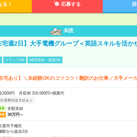
なる！
応募する
詳
未読
【在宅週2日】大手電機グループ＜英語スキルを活か
K
ブランクOK
WEB登録・面接OK
在宅あり】＼未経験OKのコツコツ！翻訳のお仕事／大手メー
2000円 月収例 310,000円+残業代
交通費別途支給あり
全額支給
通費
30万円～
収例
古屋市千種区
種駅から徒歩2分