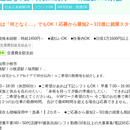
K
社会人未経験OK
ブランクOK
WEB登録・面接OK
は「何となく…」でもOK！応募から最短2～3日後に就業スタ
資格未経験：時給1450円～ ■週払いOK ■扶養内OK ■日収1万1600円以上
交通費別途支給あり
交通費全額支給
通費
知県小牧市
牧駅
/
小牧原駅
/
味岡駅
/
…
≪自宅からドアtoドアで30分以内！≫ご希望の勤務地を紹介します。
00～18:00（休憩60分） ■ご希望があれば下記シフトもOK！ 早番 7:00～16:00 遅
家族と休みを合わせたい」 「余裕を持って夕飯の準備がしたい」 「できれば
ど、ご希望を教えてくださいね。 ※Wワーク希望の方へ 今ご覧のお仕事で希
う1つのお仕事の勤務時間。 合計で週40時間を超える場合は応募できません。
現在も積極採用中！急募！】2カ月～ ■ご応募から最短2～3日後の就業も相
歴書不要
/
40～50代活躍中
/
服装自由
/
シフト勤務
/
10名以上の大量募集
/
電話対応
要