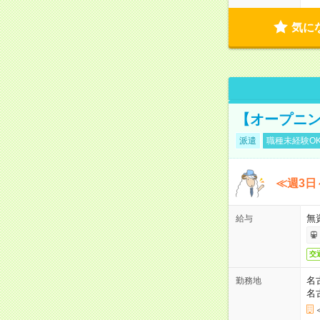
気に
【オープニン
派遣
職種未経験O
≪週3日
無
給与
交
名
勤務地
名