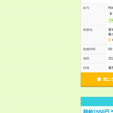
時給
給与
交
愛
勤務地
藤
09
勤務時間
2
期間
履
特徴
気に
時給1550