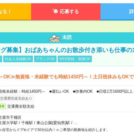
なる！
応募する
詳
未読
グ募集】おばあちゃんのお散歩付き添いも仕事の
K
社会人未経験OK
ブランクOK
WEB登録・面接OK
～OK≫無資格・未経験でも時給1450円～！土日祝休みもOK
資格未経験：時給1450円～ ■週払いOK ■扶養内OK ■日収1万1600円以上
交通費別途支給あり
交通費全額支給
通費
古屋市千種区
古屋大学駅
/
千種駅
/
東山公園(愛知県)駅
/
…
≪自宅からドアtoドアで30分以内！≫ご希望の勤務地を紹介します。