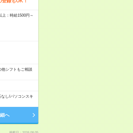
の登録もOK！
者以上：時給1500円～
す！その他シフトもご相談
応なし
/
パソコンスキ
細へ
掲載日：2026.08.05