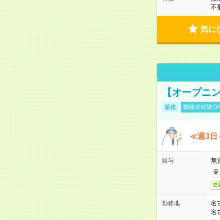
不
気に
【オープニン
派遣
職種未経験O
≪週3日
無
給与
交
名
勤務地
名