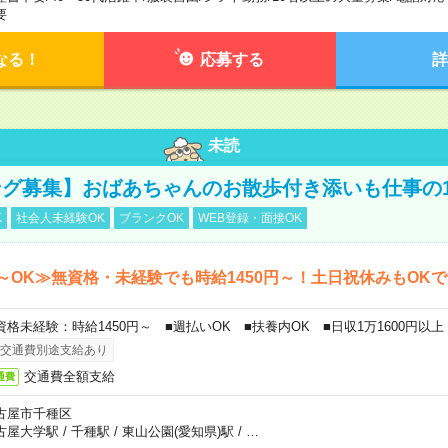
要
なる！
応募する
詳
未読
グ募集】おばあちゃんのお散歩付き添いも仕事の
K
社会人未経験OK
ブランクOK
WEB登録・面接OK
～OK≫無資格・未経験でも時給1450円～！土日祝休みもOK
資格未経験：時給1450円～ ■週払いOK ■扶養内OK ■日収1万1600円以上
交通費別途支給あり
交通費全額支給
通費
古屋市千種区
古屋大学駅
/
千種駅
/
東山公園(愛知県)駅
/
…