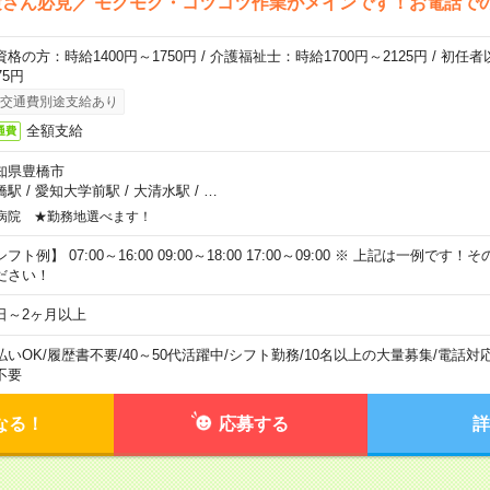
さん必見／ モクモク・コツコツ作業がメインです！お電話で
資格の方：時給1400円～1750円 / 介護福祉士：時給1700円～2125円 / 初任
75円
交通費別途支給あり
全額支給
通費
知県豊橋市
橋駅
/
愛知大学前駅
/
大清水駅
/
…
病院 ★勤務地選べます！
フト例】 07:00～16:00 09:00～18:00 17:00～09:00 ※ 上記は一例で
ださい！
日～2ヶ月以上
払いOK
/
履歴書不要
/
40～50代活躍中
/
シフト勤務
/
10名以上の大量募集
/
電話対
不要
なる！
応募する
詳