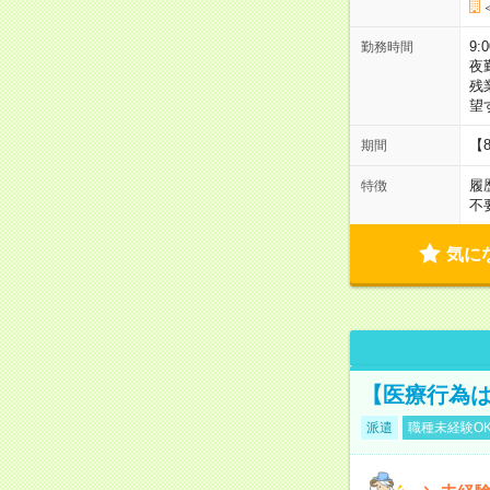
9:
勤務時間
夜
残
望
【
期間
履
特徴
不
気に
【医療行為は
派遣
職種未経験O