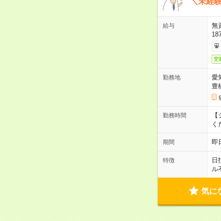
＼未経験
無
給与
18
交
愛
勤務地
豊
【シ
勤務時間
く
即
期間
日
特徴
ル
気に