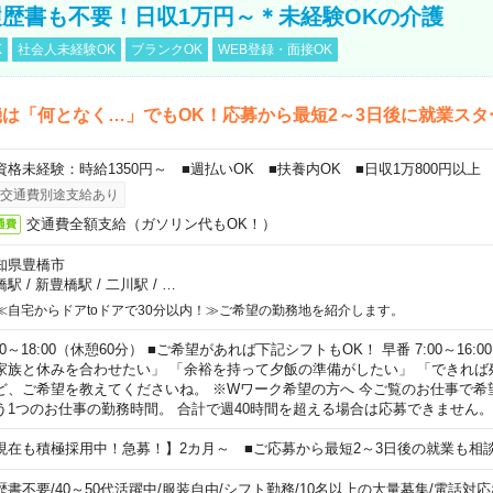
歴書も不要！日収1万円～＊未経験OKの介護
K
社会人未経験OK
ブランクOK
WEB登録・面接OK
は「何となく…」でもOK！応募から最短2～3日後に就業スタ
資格未経験：時給1350円～ ■週払いOK ■扶養内OK ■日収1万800円以上
交通費別途支給あり
交通費全額支給（ガソリン代もOK！）
通費
知県豊橋市
橋駅
/
新豊橋駅
/
二川駅
/
…
≪自宅からドアtoドアで30分以内！≫ご希望の勤務地を紹介します。
00～18:00（休憩60分） ■ご希望があれば下記シフトもOK！ 早番 7:00～16:00 遅
家族と休みを合わせたい」 「余裕を持って夕飯の準備がしたい」 「できれば
ど、ご希望を教えてくださいね。 ※Wワーク希望の方へ 今ご覧のお仕事で希
う1つのお仕事の勤務時間。 合計で週40時間を超える場合は応募できません。
現在も積極採用中！急募！】2カ月～ ■ご応募から最短2～3日後の就業も相
歴書不要
/
40～50代活躍中
/
服装自由
/
シフト勤務
/
10名以上の大量募集
/
電話対応