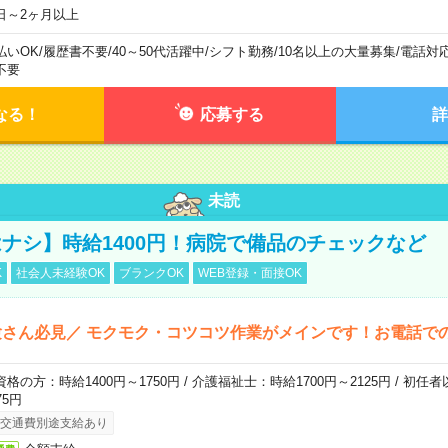
日～2ヶ月以上
払いOK
/
履歴書不要
/
40～50代活躍中
/
シフト勤務
/
10名以上の大量募集
/
電話対
不要
なる！
応募する
詳
未読
ナシ】時給1400円！病院で備品のチェックなど
K
社会人未経験OK
ブランクOK
WEB登録・面接OK
さん必見／ モクモク・コツコツ作業がメインです！お電話で
資格の方：時給1400円～1750円 / 介護福祉士：時給1700円～2125円 / 初任
75円
交通費別途支給あり