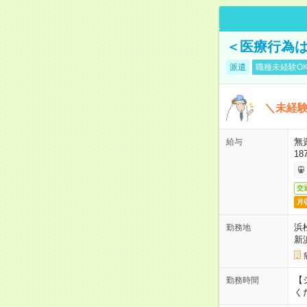
＜医療行為は
派遣
職種未経験O
＼未経験
無
給与
18
交
月
浜
勤務地
新
【シ
勤務時間
く