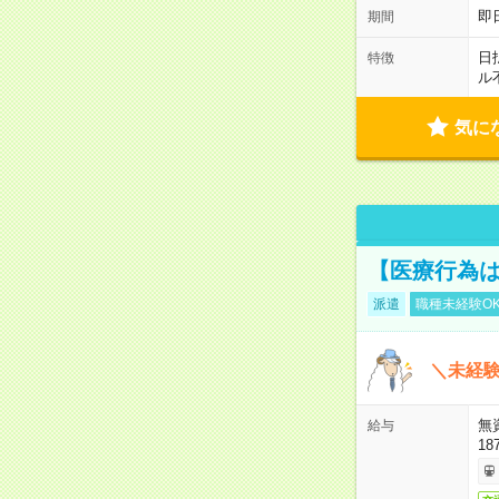
即
期間
日
特徴
ル
気に
【医療行為は
派遣
職種未経験O
＼未経験
無
給与
18