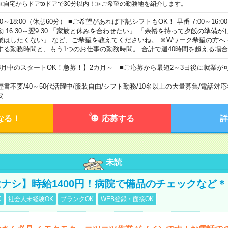
≪自宅からドアtoドアで30分以内！≫ご希望の勤務地を紹介します。
00～18:00（休憩60分） ■ご希望があれば下記シフトもOK！ 早番 7:00～16:00 遅
勤 16:30～翌9:30 「家族と休みを合わせたい」 「余裕を持って夕飯の準備
業はしたくない」 など、ご希望を教えてくださいね。 ※Wワーク希望の方へ
する勤務時間と、もう1つのお仕事の勤務時間。 合計で週40時間を超える場
8月中のスタートOK！急募！】2カ月～ ■ご応募から最短2～3日後に就業が
歴書不要
/
40～50代活躍中
/
服装自由
/
シフト勤務
/
10名以上の大量募集
/
電話対応
要
なる！
応募する
詳
未読
ナシ】時給1400円！病院で備品のチェックなど＊
K
社会人未経験OK
ブランクOK
WEB登録・面接OK