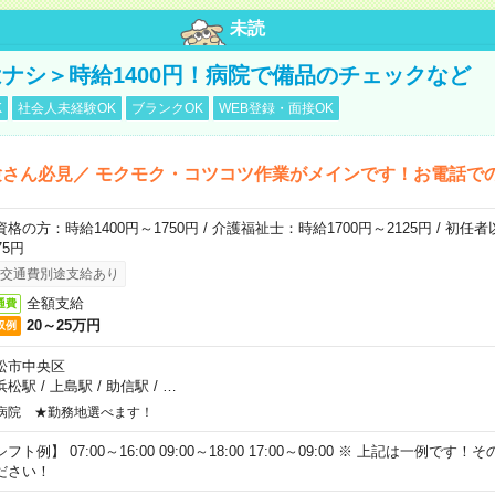
未読
ナシ＞時給1400円！病院で備品のチェックなど
K
社会人未経験OK
ブランクOK
WEB登録・面接OK
さん必見／ モクモク・コツコツ作業がメインです！お電話で
資格の方：時給1400円～1750円 / 介護福祉士：時給1700円～2125円 / 初任
75円
交通費別途支給あり
全額支給
通費
20～25万円
収例
松市中央区
浜松駅
/
上島駅
/
助信駅
/
…
病院 ★勤務地選べます！
フト例】 07:00～16:00 09:00～18:00 17:00～09:00 ※ 上記は一例で
ださい！