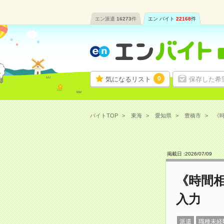
エン派遣
16273
件
エン バイト
22168
件
0
気になるリスト
保存した希
バイトTOP
東海
愛知県
豊橋市
《時
掲載日 :
2026
/
07
/
09
《時間
入力
派遣
職種未経