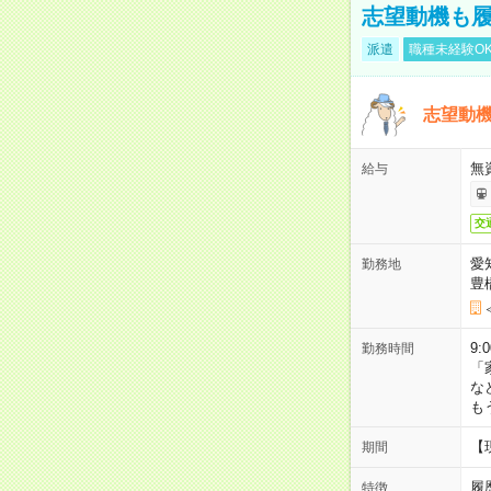
志望動機も履
派遣
職種未経験O
志望動機
無
給与
交
愛
勤務地
豊
9:
勤務時間
「
な
も
【
期間
履
特徴