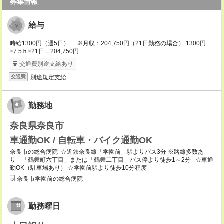
募集情報
給与
時給1300円（週5日） ※月収：204,750円（21日勤務の場合） 1300円
×7.5ｈ×21日＝204,750円
交通費別途支給あり
別途規定支給
交通費
勤務地
奈良県奈良市
車通勤OK / 自転車・バイク通勤OK
奈良市の総合病院 ☆近鉄奈良線「学園前」駅よりバス3分 ※路線多数あ
り 「鶴舞町六丁目」または「鶴舞二丁目」バス停より徒歩1～2分 ☆車通
勤OK（駐車場あり） ☆学園前駅より徒歩10分程度
奈良市学園前の総合病院
勤務曜日