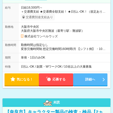
日給16,500円～
給与
＋交通費支給 ★交通費全額支給！ ★日払いOK！（規定あり） ┗
働いたその日に現金GET♪ お仕事後はコンビニATMから 日払
交通費別途支給あり
い分を引き落とせます！ 【試用期間】試用期間なし
大阪市中央区
勤務地
大阪府大阪市中央区難波（最寄り駅：難波駅）
株式会社ワンベルウッズ
勤務時間は指定なし
勤務時間
変形労働時間制 想定労働時間160時間/月 【シフト例】 ・10：
00～20：00
単発・1日のみOK
期間
日払いOK / 副業・WワークOK / 10名以上の大量募集
特徴
気になる！
応募する
詳細へ
未読
【奈良市】キャラクター製品の検査・検品【2ヵ