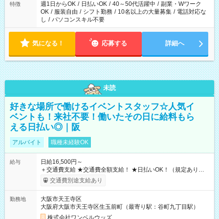
週1日からOK
/
日払いOK
/
40～50代活躍中
/
副業・Wワーク
特徴
OK
/
服装自由
/
シフト勤務
/
10名以上の大量募集
/
電話対応な
し
/
パソコンスキル不要
気になる！
応募する
詳細へ
未読
好きな場所で働けるイベントスタッフ☆人気イ
ベントも！来社不要！働いたその日に給料もら
える日払い◎｜阪
アルバイト
職種未経験OK
日給16,500円～
給与
＋交通費支給 ★交通費全額支給！ ★日払いOK！（規定あり） ┗
働いたその日に現金GET♪ お仕事後はコンビニATMから 日払
交通費別途支給あり
い分を引き落とせます！ 【試用期間】試用期間なし
大阪市天王寺区
勤務地
大阪府大阪市天王寺区生玉前町（最寄り駅：谷町九丁目駅）
株式会社ワンベルウッズ