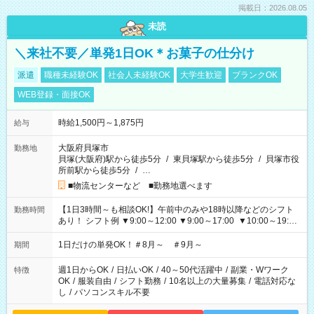
掲載日：2026.08.05
未読
＼来社不要／単発1日OK＊お菓子の仕分け
派遣
職種未経験OK
社会人未経験OK
大学生歓迎
ブランクOK
WEB登録・面接OK
時給1,500円～1,875円
給与
大阪府貝塚市
勤務地
貝塚(大阪府)駅から徒歩5分
/
東貝塚駅から徒歩5分
/
貝塚市役
所前駅から徒歩5分
/
…
■物流センターなど ■勤務地選べます
【1日3時間～も相談OK!】午前中のみや18時以降などのシフト
勤務時間
あり！ シフト例 ▼9:00～12:00 ▼9:00～17:00 ▼10:00～19:00
▼18:00～21:00
1日だけの単発OK！＃8月～ ＃9月～
期間
週1日からOK
/
日払いOK
/
40～50代活躍中
/
副業・Wワーク
特徴
OK
/
服装自由
/
シフト勤務
/
10名以上の大量募集
/
電話対応な
し
/
パソコンスキル不要