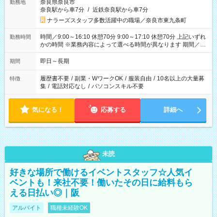
奈良県奈良市
勤務地
奈良駅から車7分
/
近鉄奈良駅から車7分
ナラーズスタッフ多数活躍中の職場／奈良市東九条町
時間／9:00～16:10 休憩70分 9:00～17:10 休憩70分 上記いずれ
勤務時間
かの時間 ※業務内容によって選べる時間が異なります 期間／即
日～長期安定 スタート日は相談可能！ 勤務日／月～金の週4日
～でOK！
即日～長期
期間
履歴書不要
/
副業・WワークOK
/
服装自由
/
10名以上の大量募
特徴
集
/
電話対応なし
/
パソコンスキル不要
気になる！
応募する
詳細へ
未読
好きな場所で働けるイベントスタッフ☆人気イ
ベントも！来社不要！働いたその日に給料もら
える日払い◎｜阪
アルバイト
職種未経験OK