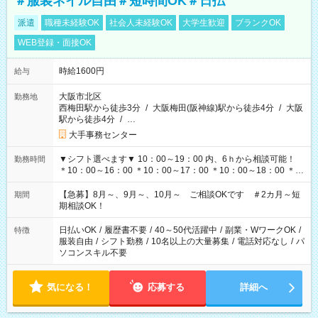
＃服装ネイル自由＃短時間OK＃日払
派遣
職種未経験OK
社会人未経験OK
大学生歓迎
ブランクOK
WEB登録・面接OK
時給1600円
給与
大阪市北区
勤務地
西梅田駅から徒歩3分
/
大阪梅田(阪神線)駅から徒歩4分
/
大阪
駅から徒歩4分
/
…
大手事務センター
▼シフト選べます▼ 10：00～19：00 内、6ｈから相談可能！
勤務時間
＊10：00～16：00 ＊10：00～17：00 ＊10：00～18：00 ＊
11：00～19：00 ＊12：00～19：00 ＊13：00～19：00
【急募】8月～、9月～、10月～ ご相談OKです ＃2カ月～短
期間
期相談OK！
日払いOK
/
履歴書不要
/
40～50代活躍中
/
副業・WワークOK
/
特徴
服装自由
/
シフト勤務
/
10名以上の大量募集
/
電話対応なし
/
パ
ソコンスキル不要
気になる！
応募する
詳細へ