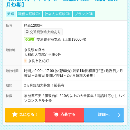
月短期】
派遣
職種未経験OK
社会人未経験OK
ブランクOK
時給1200円
給与
交通費別途支給あり
交通費全額支給（上限13000円)
交通費
奈良県奈良市
勤務地
大和西大寺駅から車6分
奈良市佐紀町
時間／9:00～17:00 (休憩60分) 残業1時間程度(任意) 勤務日／月
勤務時間
曜日～金曜日 期間／即日～2か月短期大募集！
2ヵ月短期大募集！延長有
期間
履歴書不要
/
服装自由
/
10名以上の大量募集
/
電話対応なし
/
パ
特徴
ソコンスキル不要
気になる！
応募する
詳細へ