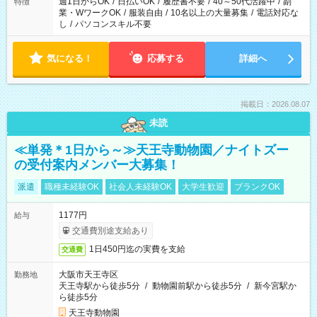
週1日からOK
/
日払いOK
/
履歴書不要
/
40～50代活躍中
/
副
特徴
業・WワークOK
/
服装自由
/
10名以上の大量募集
/
電話対応な
し
/
パソコンスキル不要
気になる！
応募する
詳細へ
掲載日：2026.08.07
未読
≪単発＊1日から～≫天王寺動物園／ナイトズー
の受付案内メンバー大募集！
派遣
職種未経験OK
社会人未経験OK
大学生歓迎
ブランクOK
1177円
給与
交通費別途支給あり
1日450円迄の実費を支給
交通費
大阪市天王寺区
勤務地
天王寺駅から徒歩5分
/
動物園前駅から徒歩5分
/
新今宮駅か
ら徒歩5分
天王寺動物園