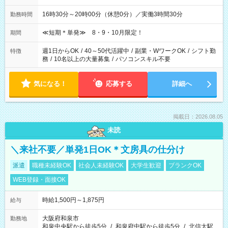
16時30分～20時00分（休憩0分）／実働3時間30分
勤務時間
≪短期＊単発≫ 8・9・10月限定！
期間
週1日からOK
/
40～50代活躍中
/
副業・WワークOK
/
シフト勤
特徴
務
/
10名以上の大量募集
/
パソコンスキル不要
気になる！
応募する
詳細へ
掲載日：2026.08.05
未読
＼来社不要／単発1日OK＊文房具の仕分け
派遣
職種未経験OK
社会人未経験OK
大学生歓迎
ブランクOK
WEB登録・面接OK
時給1,500円～1,875円
給与
大阪府和泉市
勤務地
和泉中央駅から徒歩5分
/
和泉府中駅から徒歩5分
/
北信太駅