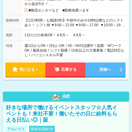
から徒歩5分
/
…
■物流センターなど ■勤務地選べます
【1日3時間～も相談OK!】午前中のみや18時以降などのシフト
勤務時間
あり！ シフト例 ▼9:00～12:00 ▼9:00～17:00 ▼10:00～19:00
▼18:00～21:00
1日だけの単発OK！＃8月～ ＃9月～
期間
週1日からOK
/
日払いOK
/
40～50代活躍中
/
副業・Wワーク
特徴
OK
/
服装自由
/
シフト勤務
/
10名以上の大量募集
/
電話対応な
し
/
パソコンスキル不要
気になる！
応募する
詳細へ
未読
好きな場所で働けるイベントスタッフ☆人気イ
ベントも！来社不要！働いたその日に給料もら
える日払い◎｜阪
アルバイト
職種未経験OK