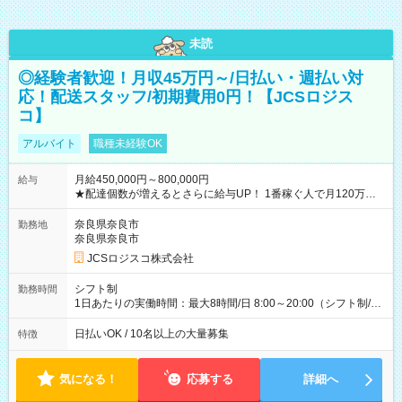
未読
◎経験者歓迎！月収45万円～/日払い・週払い対
応！配送スタッフ/初期費用0円！【JCSロジス
コ】
アルバイト
職種未経験OK
月給450,000円～800,000円
給与
★配達個数が増えるとさらに給与UP！ 1番稼ぐ人で月120万ほ
ど！ ・主要都市エリア 月収55万円／週5日稼働 月収65万~112
万円／週6日稼働 ・地方郊外エリア 月収40万円／週5日稼働 月
奈良県奈良市
勤務地
収40万円~50万円／週6日稼働 ＜モデルイメージ＞ ■月収50万
奈良県奈良市
円 (27歳男性/江東区在住)※元建築関係 1日150個配達×25日勤務
JCSロジスコ株式会社
(日休み) ■月収80万円(43歳男性/墨田区在住)※元営業 1日200個
配達×25日勤務(月休み) 【試用期間】試用期間なし
シフト制
勤務時間
1日あたりの実働時間：最大8時間/日 8:00～20:00（シフト制/実
働8時間） ※週5日勤務（場所次第では週4も有り） ※配達状況
によって時間外での勤務可能性有り ※案件により多少の前後あ
日払いOK / 10名以上の大量募集
特徴
り ※配達が完了次第、帰社OKです
気になる！
応募する
詳細へ