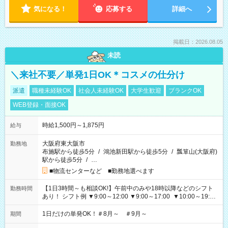
気になる！
応募する
詳細へ
掲載日：2026.08.05
未読
＼来社不要／単発1日OK＊コスメの仕分け
派遣
職種未経験OK
社会人未経験OK
大学生歓迎
ブランクOK
WEB登録・面接OK
時給1,500円～1,875円
給与
大阪府東大阪市
勤務地
布施駅から徒歩5分
/
鴻池新田駅から徒歩5分
/
瓢箪山(大阪府)
駅から徒歩5分
/
…
■物流センターなど ■勤務地選べます
【1日3時間～も相談OK!】午前中のみや18時以降などのシフト
勤務時間
あり！ シフト例 ▼9:00～12:00 ▼9:00～17:00 ▼10:00～19:00
▼18:00～21:00
1日だけの単発OK！＃8月～ ＃9月～
期間