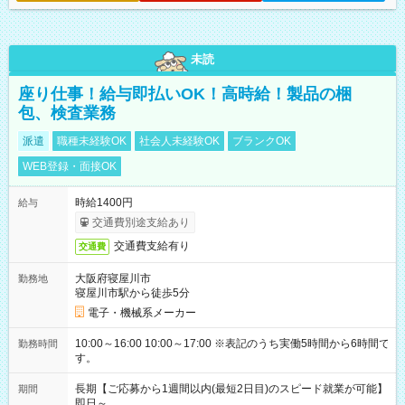
未読
座り仕事！給与即払いOK！高時給！製品の梱
包、検査業務
派遣
職種未経験OK
社会人未経験OK
ブランクOK
WEB登録・面接OK
時給1400円
給与
交通費別途支給あり
交通費支給有り
交通費
大阪府寝屋川市
勤務地
寝屋川市駅から徒歩5分
電子・機械系メーカー
10:00～16:00 10:00～17:00 ※表記のうち実働5時間から6時間で
勤務時間
す。
長期【ご応募から1週間以内(最短2日目)のスピード就業が可能】
期間
即日～