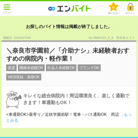
0
メニュー
気になる！
ログイン
お探しのバイト情報は掲載が終了しました。
掲載日 :2026
/
07
/
09
No.RMK433_2_8 西奈良エイド
＼奈良市学園前／「介助ナシ」未経験者おす
すめの病院内・軽作業！
派遣
職種未経験OK
社会人未経験OK
ブランクOK
WEB登録・面接OK
キレイな総合病院内！周辺環境良く、楽しく通勤で
きます！車通勤もOK！
<車通勤OK>最寄り／近鉄学園前駅！電車・バス通勤OK 周辺
...もっ
とみる