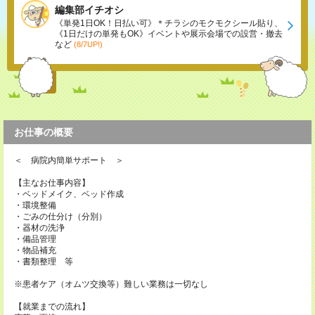
編集部イチオシ
《単発1日OK！日払い可》＊チラシのモクモクシール貼り、
《1日だけの単発もOK》イベントや展示会場での設営・撤去
など
(8/7UP!)
お仕事の概要
＜ 病院内簡単サポート ＞
【主なお仕事内容】
・ベッドメイク、ベッド作成
・環境整備
・ごみの仕分け（分別）
・器材の洗浄
・備品管理
・物品補充
・書類整理 等
※患者ケア（オムツ交換等）難しい業務は一切なし
【就業までの流れ】