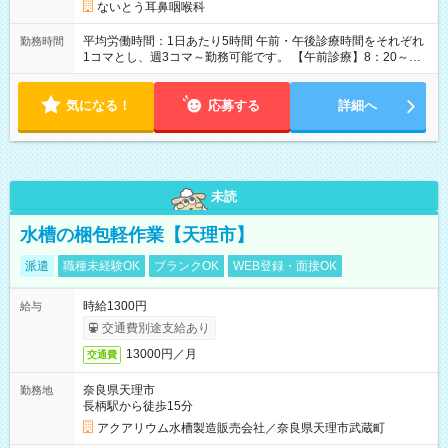
力、シフトコマ数に応じて研修期間を考慮します。
ないとう耳鼻咽喉科
平均労働時間：1日あたり5時間 午前・午後診療時間をそれぞれ
勤務時間
1コマとし、週3コマ～勤務可能です。 【午前診療】8：20～
12：50（受付終了12：00／実働4時間半） 【午後診療】15：20
～20：20（受付終了19：00／実働5時間） ※診療状況により前
気になる！
後する場合があります。 ※週1回以上の午後勤務が可能な方を募
応募する
詳細へ
集しています。 平均労働時間：1日あたり5時間 午前・午後診療
時間をそれぞれ1コマとし、週3コマ～勤務可能です。 【午前診
療】8：20～12：50（受付終了12：00／実働4時間半） 【午後
診療】15：20～20：20（受付終了19：00／実働5時間） ※診療
状況により前後する場合があります。 ※週1回以上の午後勤務が
未読
可能な方を募集しています。
水槽の梱包軽作業【天理市】
派遣
職種未経験OK
ブランクOK
WEB登録・面接OK
時給1300円
給与
交通費別途支給あり
13000円／月
交通費
奈良県天理市
勤務地
長柄駅から徒歩15分
アクアリウム水槽製造販売会社／奈良県天理市武蔵町