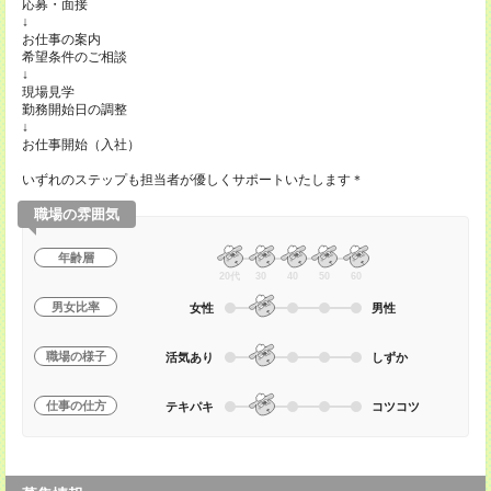
応募・面接
↓
お仕事の案内
希望条件のご相談
↓
現場見学
勤務開始日の調整
↓
お仕事開始（入社）
いずれのステップも担当者が優しくサポートいたします＊
職場の雰囲気
年齢層
20代
30
40
50
60
男女比率
女性
男性
職場の様子
活気あり
しずか
仕事の仕方
テキパキ
コツコツ