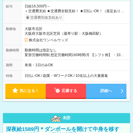
日給16,500円～
給与
＋交通費支給 ★交通費全額支給！ ★日払いOK！（規定あり） ┗
働いたその日に現金GET♪ お仕事後はコンビニATMから 日払
交通費別途支給あり
い分を引き落とせます！ 【試用期間】試用期間なし
大阪市北区
勤務地
大阪府大阪市北区芝田（最寄り駅：大阪梅田駅）
株式会社ワンベルウッズ
勤務時間は指定なし
勤務時間
変形労働時間制 想定労働時間160時間/月 【シフト例】 ・10：
00～20：00
単発・1日のみOK
期間
日払いOK / 副業・WワークOK / 10名以上の大量募集
特徴
気になる！
応募する
詳細へ
未読
深夜給1589円＊ダンボールを開けて中身を移す