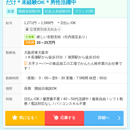
だけ＊未経験OK＊男性活躍中
派遣
職種未経験OK
社会人未経験OK
ブランクOK
1,271円 ～1,589円 ＊日払いOK
給与
交通費別途支給あり
嬉しい全額支給（社内規定あり）
交通費
20～25万円
月収例
大阪府東大阪市
勤務地
ＪＲ長瀬駅から徒歩15分
/
南巽駅から徒歩10分
大手スーパーの食品加工の工場でかんたん軽作業のお仕事で
す！
〈夜勤〉 0：00～翌8：30 実働：7.5時間 休憩：60分
勤務時間
長期 開始日相談OK
期間
日払いOK
/
履歴書不要
/
40～50代活躍中
/
服装自由
/
シフト勤
特徴
務
/
電話対応なし
/
パソコンスキル不要
気になる！
応募する
詳細へ