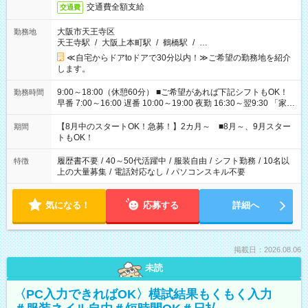
交通費全額支給
交通費
大阪市天王寺区
勤務地
天王寺駅
/
大阪上本町駅
/
鶴橋駅
/
…
≪自宅からドアtoドアで30分以内！≫ご希望の勤務地を紹介
します。
9:00～18:00（休憩60分） ■ご希望があれば下記シフトもOK！
勤務時間
早番 7:00～16:00 遅番 10:00～19:00 夜勤 16:30～翌9:30 「家族
と休みを合わせたい」 「余裕を持って夕飯の準備がしたい」
「できれば残業はしたくない」 など、ご希望を教えてください
【8月中のスタートOK！急募！】2カ月～ ■8月～、9月スター
期間
ね。 ※Wワーク希望の方へ 今ご覧のお仕事で希望する勤務時間
トもOK！
と、もう1つのお仕事の勤務時間。 合計で週40時間を超える場
合は応募できません。
履歴書不要
/
40～50代活躍中
/
服装自由
/
シフト勤務
/
10名以
特徴
上の大量募集
/
電話対応なし
/
パソコンスキル不要
気になる！
応募する
詳細へ
掲載日：2026.08.06
未読
〈PC入力できればOK〉模試結果もくもく入力