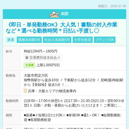
掲載日：2026.07.30
未読
《即日・単発勤務OK》大人気！書類の封入作業
など＊選べる勤務時間＊日払い手渡し〇
派遣
職種未経験OK
社会人未経験OK
大学生歓迎
ブランクOK
時給1284円～1605円
給与
交通費別途支給あり
上限1,000円/日
交通費
大阪市西淀川区
勤務地
御幣島駅から徒歩10分
/
千船駅から徒歩12分
/
尼崎(阪神線)駅
から【登録地】徒歩1分
/
…
兵庫・大阪エリアの物流倉庫内
(1)9:00～17:00※休憩1ｈ (2)17:30～21:30 (3)21:15～翌8:00※休
勤務時間
憩1ｈ 日勤・夕勤・夜勤からお選びいただけます！ ご希望に合
わせて働けるお仕事です(*^^*) 【その他選べる勤務時間】 8-17
時/9-17時/9-18時/10-18時/11-21時/18-22時/20-翌4時/21-翌5
■急募■ド短期1日だけOK☆ ■単発OK ■週1～OK！ ■短期勤務歓
期間
時/22-翌6時/0-翌8時 ご自身のご都合で選んで頂ける完全自由シ
迎 ■長期勤務歓迎
フト！