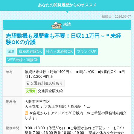
あなたの閲覧履歴からのオススメ
掲載日：2026.08.07
未読
志望動機も履歴書も不要！日収1.1万円～＊未経
験OKの介護
派遣
職種未経験OK
社会人未経験OK
ブランクOK
WEB登録・面接OK
無資格未経験：時給1400円～ ■週払いOK ■扶養内OK ■日
給与
収1万1200円以上
交通費別途支給あり
交通費全額支給
交通費
大阪市天王寺区
勤務地
天王寺駅
/
大阪上本町駅
/
鶴橋駅
/
…
≪自宅からドアtoドアで30分以内！≫ご希望の勤務地を紹介
します。
9:00～18:00（休憩60分） ■ご希望があれば下記シフトもOK！
勤務時間
早番 7:00～16:00 遅番 10:00～19:00 「家族と休みを合わせた