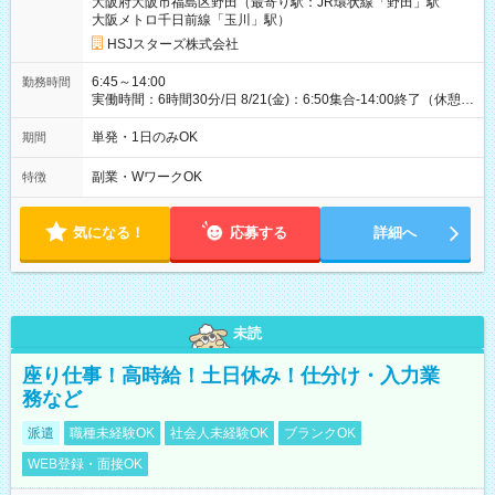
大阪府大阪市福島区野田（最寄り駅：JR環状線「野田」駅
大阪メトロ千日前線「玉川」駅）
HSJスターズ株式会社
6:45～14:00
勤務時間
実働時間：6時間30分/日 8/21(金)：6:50集合-14:00終了（休憩
45分)
単発・1日のみOK
期間
副業・WワークOK
特徴
気になる！
応募する
詳細へ
未読
座り仕事！高時給！土日休み！仕分け・入力業
務など
派遣
職種未経験OK
社会人未経験OK
ブランクOK
WEB登録・面接OK