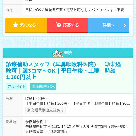
日払いOK
/
履歴書不要
/
電話対応なし
/
パソコンスキル不要
特徴
気になる！
応募する
詳細へ
未読
診療補助スタッフ（耳鼻咽喉科医院） ◎未経
験可｜週3コマ～OK｜平日午後・土曜 時給
1,300円以上
アルバイト
職種未経験OK
時給1,200円～
給与
【平日午前】時給1,200円～ 【平日午後 土曜午前】時給1,300
円～ ※2ヶ月間の試用期間があり、期間中の給与は終日時給
交通費別途支給あり
1,200円となります。また、習熟度や勤務時間数に応じて試用期
間が短縮される場合があります。その他の待遇に違いはありま
奈良県奈良市
勤務地
せん。 【試用期間】試用期間あり 試用期間の長さ：2ヶ月 ※ 雇
奈良県奈良市学園北1-14-13 メディカル学園前3階（最寄り駅：
用形態と給与に、本採用時と異なる部分があります。 雇用形
近鉄奈良線「学園駅前駅」）
態：本採用時と同じです。 給与：時給 1,200円以上 経験、能