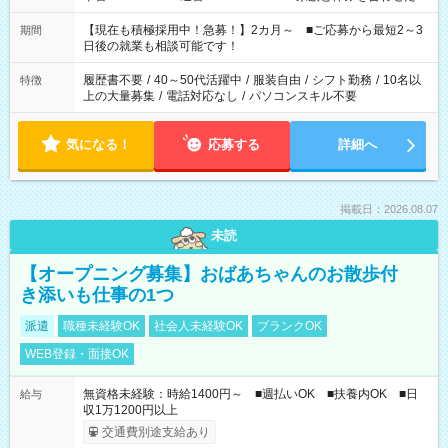
い」 「余裕を持って夕飯の準備がしたい」 「できれば残業はし
たくない」 など、ご希望を教えてくださいね。 ※Wワーク希望
【現在も積極採用中！急募！】2カ月～ ■ご応募から最短2～3
期間
の方へ 今ご覧のお仕事で希望する勤務時間と、もう1つのお仕事
日後の就業も相談可能です！
の勤務時間。 合計で週40時間を超える場合は応募できません。
履歴書不要
/
40～50代活躍中
/
服装自由
/
シフト勤務
/
10名以
特徴
上の大量募集
/
電話対応なし
/
パソコンスキル不要
気になる！
応募する
詳細へ
掲載日：2026.08.07
未読
【オープニング募集】おばあちゃんのお散歩付
き添いも仕事の1つ
派遣
職種未経験OK
社会人未経験OK
ブランクOK
WEB登録・面接OK
無資格未経験：時給1400円～ ■週払いOK ■扶養内OK ■日
給与
収1万1200円以上
交通費別途支給あり