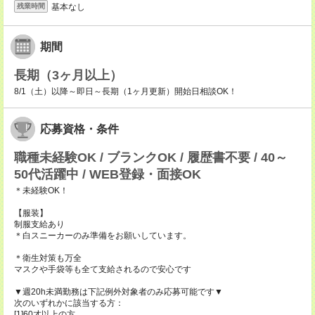
基本なし
残業時間
期間
長期（3ヶ月以上）
8/1（土）以降～即日～長期（1ヶ月更新）開始日相談OK！
応募資格・条件
職種未経験OK / ブランクOK / 履歴書不要 / 40～
50代活躍中 / WEB登録・面接OK
＊未経験OK！
【服装】
制服支給あり
＊白スニーカーのみ準備をお願いしています。
＊衛生対策も万全
マスクや手袋等も全て支給されるので安心です
▼週20h未満勤務は下記例外対象者のみ応募可能です▼
次のいずれかに該当する方：
[1]60才以上の方