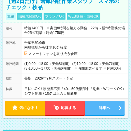
【週2日だけ】倉庫内軽作業スタッフ スマホの
チェック・検品
派遣
職種未経験OK
ブランクOK
WEB登録・面接OK
時給1400円 ※実働8時間を超える勤務、22時～翌5時勤務の場
給与
合25％割増：時給1750円
千葉県船橋市
勤務地
南船橋駅から徒歩10分程度
スマートフォンを取り扱う倉庫
(1)9:00～18:00（実働8時間） (2)10:00～18:00（実働7時間）
勤務時間
(3)10:00～17:00（実働6時間） ※時間帯選べます ※休憩60分
長期 2026年9月スタート予定
期間
日払いOK
/
履歴書不要
/
40～50代活躍中
/
副業・WワークOK
/
特徴
シフト勤務
/
10名以上の大量募集
気になる！
応募する
詳細へ