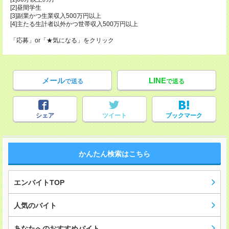
[2]昼間学生
[3]副業かつ生業収入500万円以上
[4]主たる生計者以外かつ世帯収入500万円以上
「応募」or「★気になる」をクリック
メール
LINE
で送る
で送る
シェア
ツイート
ブックマーク
かんたん検索はこちら
エンバイトTOP
人気のバイト
あなたへのおすすめバイト