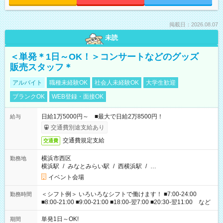
掲載日：2026.08.07
未読
＜単発＊1日～OK！＞コンサートなどのグッズ
販売スタッフ＊
アルバイト
職種未経験OK
社会人未経験OK
大学生歓迎
ブランクOK
WEB登録・面接OK
日給1万5000円～ ■最大で日給2万8500円！
給与
交通費別途支給あり
交通費規定支給
交通費
横浜市西区
勤務地
横浜駅
/
みなとみらい駅
/
西横浜駅
/
…
イベント会場
＜シフト例＞ いろいろなシフトで働けます！ ■7:00-24:00
勤務時間
■8:00-21:00 ■9:00-21:00 ■18:00-翌7:00 ■20:30-翌11:00 など
単発1日～OK!
期間