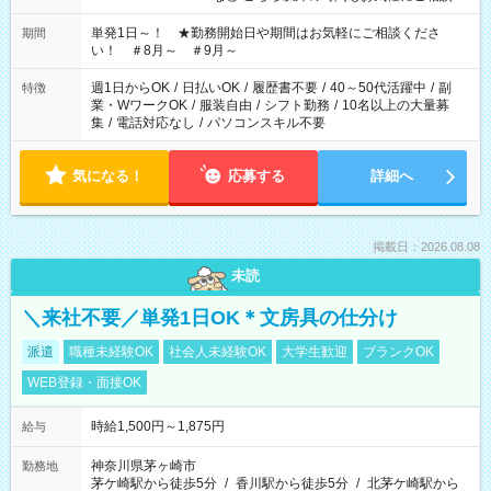
ださい！
単発1日～！ ★勤務開始日や期間はお気軽にご相談くださ
期間
い！ ＃8月～ ＃9月～
週1日からOK
/
日払いOK
/
履歴書不要
/
40～50代活躍中
/
副
特徴
業・WワークOK
/
服装自由
/
シフト勤務
/
10名以上の大量募
集
/
電話対応なし
/
パソコンスキル不要
気になる！
応募する
詳細へ
掲載日：2026.08.08
未読
＼来社不要／単発1日OK＊文房具の仕分け
派遣
職種未経験OK
社会人未経験OK
大学生歓迎
ブランクOK
WEB登録・面接OK
時給1,500円～1,875円
給与
神奈川県茅ヶ崎市
勤務地
茅ケ崎駅から徒歩5分
/
香川駅から徒歩5分
/
北茅ケ崎駅から