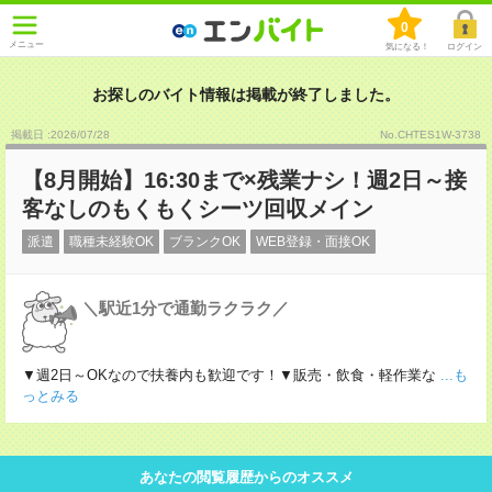
0
メニュー
気になる！
ログイン
お探しのバイト情報は掲載が終了しました。
掲載日 :2026
/
07
/
28
No.CHTES1W-3738
【8月開始】16:30まで×残業ナシ！週2日～接
客なしのもくもくシーツ回収メイン
派遣
職種未経験OK
ブランクOK
WEB登録・面接OK
＼駅近1分で通勤ラクラク／
▼週2日～OKなので扶養内も歓迎です！▼販売・飲食・軽作業な
...も
っとみる
あなたの閲覧履歴からのオススメ