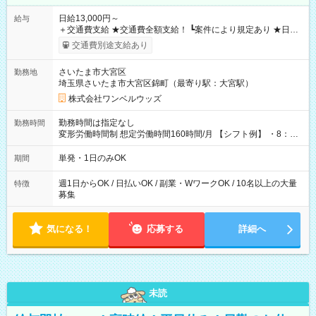
日給13,000円～
給与
＋交通費支給 ★交通費全額支給！ ┗案件により規定あり ★日払
いOK！（規定あり） ┗働いたその日に現金GET♪ お仕事後はコ
交通費別途支給あり
ンビニATMから 日払い分を引き落とせます！ 【試用期間】試
用期間なし
さいたま市大宮区
勤務地
埼玉県さいたま市大宮区錦町（最寄り駅：大宮駅）
株式会社ワンベルウッズ
勤務時間は指定なし
勤務時間
変形労働時間制 想定労働時間160時間/月 【シフト例】 ・8：00
～21：00
単発・1日のみOK
期間
週1日からOK / 日払いOK / 副業・WワークOK / 10名以上の大量
特徴
募集
気になる！
応募する
詳細へ
未読