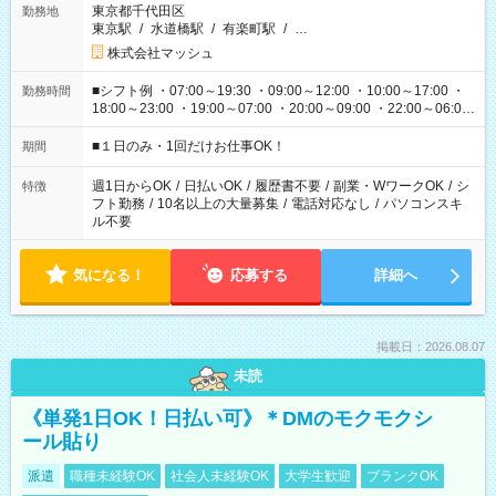
東京都千代田区
勤務地
東京駅
/
水道橋駅
/
有楽町駅
/
…
株式会社マッシュ
■シフト例 ・07:00～19:30 ・09:00～12:00 ・10:00～17:00 ・
勤務時間
18:00～23:00 ・19:00～07:00 ・20:00～09:00 ・22:00～06:00
etc ★最短で3時間で5,120円のお仕事から 15時間で2万円近く稼
げるお仕事も！ ご希望のお時間に合わせてご紹介！ ※シフトは
■１日のみ・1回だけお仕事OK！
期間
現場によって異なります。 ※勿論、休憩時間はあるのでご安心
ください！
週1日からOK
/
日払いOK
/
履歴書不要
/
副業・WワークOK
/
シ
特徴
フト勤務
/
10名以上の大量募集
/
電話対応なし
/
パソコンスキ
ル不要
気になる！
応募する
詳細へ
掲載日：2026.08.07
未読
《単発1日OK！日払い可》＊DMのモクモクシ
ール貼り
派遣
職種未経験OK
社会人未経験OK
大学生歓迎
ブランクOK