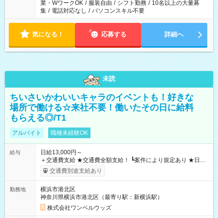
業・WワークOK
/
服装自由
/
シフト勤務
/
10名以上の大量募
集
/
電話対応なし
/
パソコンスキル不要
気になる！
応募する
詳細へ
未読
ちいさいかわいいキャラのイベントも！好きな
場所で働ける☆来社不要！働いたその日に給料
もらえる◎/T1
アルバイト
職種未経験OK
日給13,000円～
給与
＋交通費支給 ★交通費全額支給！ ┗案件により規定あり ★日払
いOK！（規定あり） ┗働いたその日に現金GET♪ お仕事後はコ
交通費別途支給あり
ンビニATMから 日払い分を引き落とせます！ 【試用期間】試
用期間なし
横浜市港北区
勤務地
神奈川県横浜市港北区（最寄り駅：新横浜駅）
株式会社ワンベルウッズ