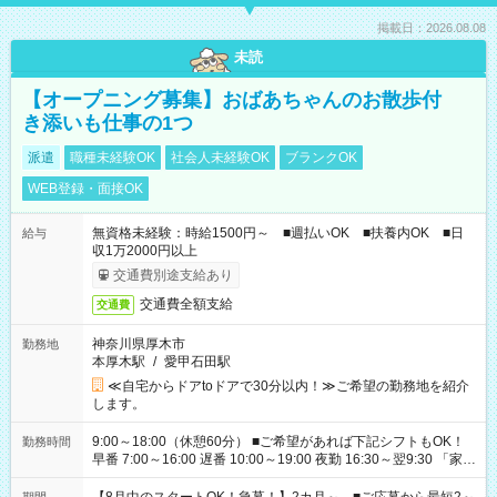
掲載日：2026.08.08
未読
【オープニング募集】おばあちゃんのお散歩付
き添いも仕事の1つ
派遣
職種未経験OK
社会人未経験OK
ブランクOK
WEB登録・面接OK
無資格未経験：時給1500円～ ■週払いOK ■扶養内OK ■日
給与
収1万2000円以上
交通費別途支給あり
交通費全額支給
交通費
神奈川県厚木市
勤務地
本厚木駅
/
愛甲石田駅
≪自宅からドアtoドアで30分以内！≫ご希望の勤務地を紹介
します。
9:00～18:00（休憩60分） ■ご希望があれば下記シフトもOK！
勤務時間
早番 7:00～16:00 遅番 10:00～19:00 夜勤 16:30～翌9:30 「家族
と休みを合わせたい」 「余裕を持って夕飯の準備がしたい」
「できれば残業はしたくない」 など、ご希望を教えてください