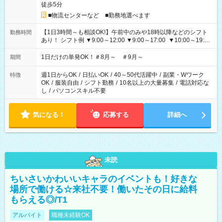
徒歩5分
■物流センターなど ■勤務地選べます
【1日3時間～も相談OK!】午前中のみや18時以降などのシフト
勤務時間
あり！ シフト例 ▼9:00～12:00 ▼9:00～17:00 ▼10:00～19:00
▼18:00～21:00
1日だけの単発OK！＃8月～ ＃9月～
期間
週1日からOK
/
日払いOK
/
40～50代活躍中
/
副業・Wワーク
特徴
OK
/
服装自由
/
シフト勤務
/
10名以上の大量募集
/
電話対応な
し
/
パソコンスキル不要
気になる！
応募する
詳細へ
未読
ちいさいかわいいキャラのイベントも！好きな
場所で働ける☆来社不要！働いたその日に給料
もらえる◎/T1
アルバイト
職種未経験OK