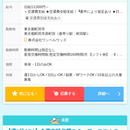
日給13,000円～
給与
＋交通費支給 ★交通費全額支給！ ┗案件により規定あり ★日払
いOK！（規定あり） ┗働いたその日に現金GET♪ お仕事後はコ
交通費別途支給あり
ンビニATMから 日払い分を引き落とせます！ 【試用期間】試
用期間なし
東京都町田市
勤務地
東京都町田市原町田（最寄り駅：町田駅）
株式会社ワンベルウッズ
勤務時間は指定なし
勤務時間
変形労働時間制 想定労働時間160時間/月 【シフト例】 ・8：00
～21：00
単発・1日のみOK
期間
週1日からOK / 日払いOK / 副業・WワークOK / 10名以上の大量
特徴
募集
気になる！
応募する
詳細へ
未読