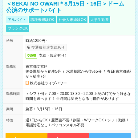
＜SEKAI NO OWARI＊8月15日・16日＞ドーム
公演のサポートバイト
アルバイト
職種未経験OK
社会人未経験OK
大学生歓迎
ブランクOK
時給1250円～
給与
交通費別途支給あり
支給（規定有り）
交通費
東京都文京区
勤務地
後楽園駅から徒歩5分
/
水道橋駅から徒歩5分
/
春日(東京都)駅
から徒歩7分
株式会社ライブパワー
＜シフト例＞ 7:00～23:00 13:30～22:00 上記の時間から好きな
勤務時間
時間を選べます！ ※時間は変更となる可能性があります
急募！8月15日・16日
期間
週1日からOK
/
履歴書不要
/
副業・WワークOK
/
シフト勤務
/
特徴
電話対応なし
/
パソコンスキル不要