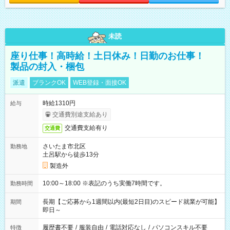
未読
座り仕事！高時給！土日休み！日勤のお仕事！
製品の封入・梱包
派遣
ブランクOK
WEB登録・面接OK
時給1310円
給与
交通費別途支給あり
交通費支給有り
交通費
さいたま市北区
勤務地
土呂駅から徒歩13分
製造外
10:00～18:00 ※表記のうち実働7時間です。
勤務時間
長期【ご応募から1週間以内(最短2日目)のスピード就業が可能】
期間
即日～
履歴書不要
/
服装自由
/
電話対応なし
/
パソコンスキル不要
特徴