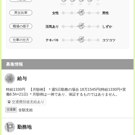
20代
30
40
50
60
男女比率
女性
男性
職場の様子
活気あり
しずか
仕事の仕方
テキパキ
コツコツ
募集情報
給与
時給1330円 【月額例】 ＊週5日勤務の場合 18万1545円(時給1330円×実
働6.5h×21日) ＊月額例は一例であり、保証するものではありません。
交通費別途支給あり
全額支給
交通費
勤務地