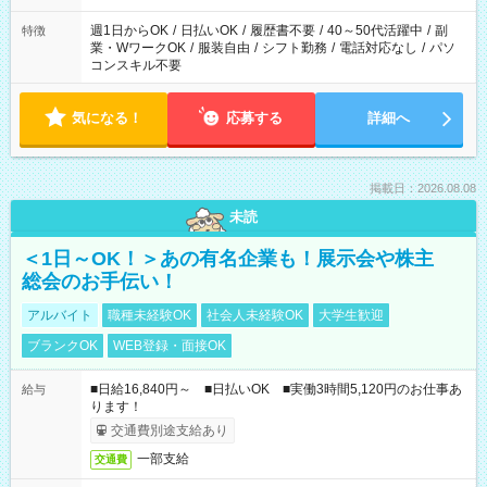
週1日からOK
/
日払いOK
/
履歴書不要
/
40～50代活躍中
/
副
特徴
業・WワークOK
/
服装自由
/
シフト勤務
/
電話対応なし
/
パソ
コンスキル不要
気になる！
応募する
詳細へ
掲載日：2026.08.08
未読
＜1日～OK！＞あの有名企業も！展示会や株主
総会のお手伝い！
アルバイト
職種未経験OK
社会人未経験OK
大学生歓迎
ブランクOK
WEB登録・面接OK
■日給16,840円～ ■日払いOK ■実働3時間5,120円のお仕事あ
給与
ります！
交通費別途支給あり
一部支給
交通費