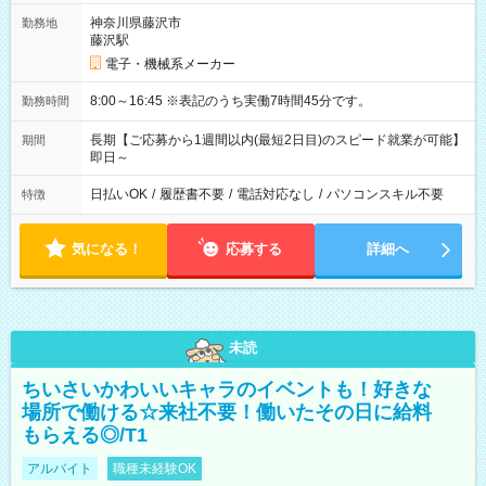
神奈川県藤沢市
勤務地
藤沢駅
電子・機械系メーカー
8:00～16:45 ※表記のうち実働7時間45分です。
勤務時間
長期【ご応募から1週間以内(最短2日目)のスピード就業が可能】
期間
即日～
日払いOK
/
履歴書不要
/
電話対応なし
/
パソコンスキル不要
特徴
気になる！
応募する
詳細へ
未読
ちいさいかわいいキャラのイベントも！好きな
場所で働ける☆来社不要！働いたその日に給料
もらえる◎/T1
アルバイト
職種未経験OK