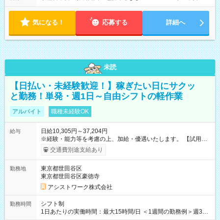
気になる！
応募する
詳細へ
未読
【日払い・未経験歓迎！】稼ぎたい日にサクッ
と勤務！単発・週1日～自由シフトの軽作業
アルバイト
職種未経験OK
日給10,305円～37,204円
給与
※経験・能力等を考慮の上、加給・優遇いたします。 【試用期
間】試用期間なし
交通費別途支給あり
東京都世田谷区
勤務地
東京都世田谷区豪徳寺
アシストワーク株式会社
シフト制
勤務時間
1日あたりの実働時間：最大15時間/日 ＜1週間の勤務例＞週3回
勤務 勤務：月・水・金 休み：火・木・土・日 好きな時にお仕事