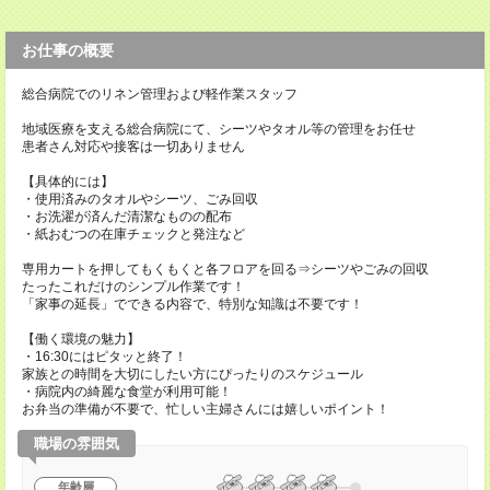
お仕事の概要
総合病院でのリネン管理および軽作業スタッフ
地域医療を支える総合病院にて、シーツやタオル等の管理をお任せ
患者さん対応や接客は一切ありません
【具体的には】
・使用済みのタオルやシーツ、ごみ回収
・お洗濯が済んだ清潔なものの配布
・紙おむつの在庫チェックと発注など
専用カートを押してもくもくと各フロアを回る⇒シーツやごみの回収
たったこれだけのシンプル作業です！
「家事の延長」でできる内容で、特別な知識は不要です！
【働く環境の魅力】
・16:30にはピタッと終了！
家族との時間を大切にしたい方にぴったりのスケジュール
・病院内の綺麗な食堂が利用可能！
お弁当の準備が不要で、忙しい主婦さんには嬉しいポイント！
職場の雰囲気
年齢層