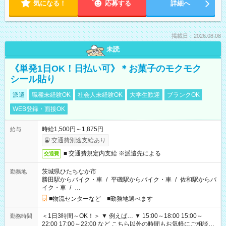
気になる！
応募する
詳細へ
掲載日：2026.08.08
未読
《単発1日OK！日払い可》＊お菓子のモクモク
シール貼り
派遣
職種未経験OK
社会人未経験OK
大学生歓迎
ブランクOK
WEB登録・面接OK
時給1,500円～1,875円
給与
交通費別途支給あり
■ 交通費規定内支給 ※派遣先による
交通費
茨城県ひたちなか市
勤務地
勝田駅からバイク・車
/
平磯駅からバイク・車
/
佐和駅からバ
イク・車
/
…
■物流センターなど ■勤務地選べます
＜1日3時間～OK！＞ ▼ 例えば… ▼ 15:00～18:00 15:00～
勤務時間
22:00 17:00～22:00 など こちら以外の時間もお気軽にご相談く