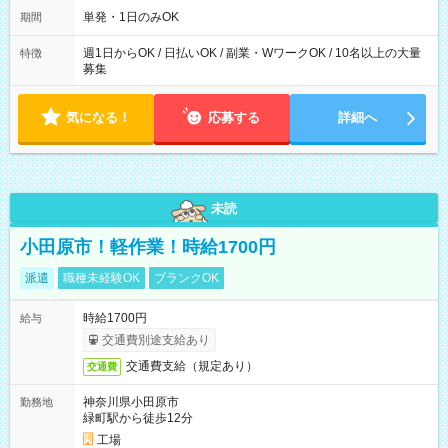
可能です！ ※1日あたりの最大実働時間は日勤、夜勤共に勤務し
単発・1日のみOK
期間
た時間になります。
週1日からOK / 日払いOK / 副業・WワークOK / 10名以上の大量
特徴
募集
気になる！
応募する
詳細へ
未読
小田原市！軽作業！時給1700円
派遣
職種未経験OK
ブランクOK
時給1700円
給与
交通費別途支給あり
交通費支給（規定あり）
交通費
神奈川県小田原市
勤務地
緑町駅から徒歩12分
工場