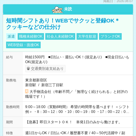
掲載日：2026.08.07
未読
短時間シフトあり！WEBでサクッと登録OK＊
クッキーなどの仕分け
派遣
職種未経験OK
社会人未経験OK
大学生歓迎
ブランクOK
WEB登録・面接OK
時給1500円 ■日払い・週払いOK！(規定あり) ■現金日払いも
給与
OK(規定あり)
交通費別途支給あり
東京都新宿区
勤務地
新宿駅
/
新宿三丁目駅
大手物流会社（年齢不問／「無理なく続けられる」と好評の
職場です！）
9:00～18:00（実動8時間） 希望の時間帯を選べます！ ＜シフト
勤務時間
例＞ ・8：30～12：00 ・10：00～19：00 ・17：00～22：00
・13：00～22：00 ・22：00～翌6：00 など
【急募】即日スタートＯＫ！ 単発1日のみから働けます。
期間
週1日からOK
/
日払いOK
/
履歴書不要
/
40～50代活躍中
/
副
特徴