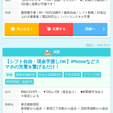
【8月中のスタートOK！急募！】2カ月～ ■ご応募から最短2～
期間
ね。 ※Wワーク希望の方へ 今ご覧のお仕事で希望する勤務時間
3日後に就業が可能です！
と、もう1つのお仕事の勤務時間。 合計で週40時間を超える場
合は応募できません。
履歴書不要
/
40～50代活躍中
/
服装自由
/
シフト勤務
/
10名以
特徴
上の大量募集
/
電話対応なし
/
パソコンスキル不要
気になる！
応募する
詳細へ
掲載日：2026.08.07
未読
【シフト自由・現金手渡しOK】iPhoneなどス
マホの充電を繋げるだけ！
派遣
職種未経験OK
社会人未経験OK
大学生歓迎
ブランクOK
WEB登録・面接OK
時給1414円～ ▼日払いOK（規定あり） ■初勤務手当あり
給与
※規定による
東京都新宿区
勤務地
新宿駅から徒歩
/
新宿三丁目駅から徒歩
/
高田馬場駅から徒歩
/
…