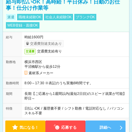
給与即払いOK！高時給！平日休み！日勤のお仕
事！仕分け作業等
派遣
職種未経験OK
社会人未経験OK
ブランクOK
WEB登録・面接OK
時給1600円
給与
交通費別途支給あり
交通費支給有り
交通費
横浜市西区
勤務地
平沼橋駅から徒歩12分
素材系メーカー
8:00～17:30 ※表記のうち実働8時間です。
勤務時間
長期【ご応募から1週間以内(最短2日目)のスピード就業が可能】
期間
即日～
日払いOK
/
履歴書不要
/
シフト勤務
/
電話対応なし
/
パソコン
特徴
スキル不要
気になる！
応募する
詳細へ