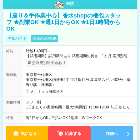
未読
【座り＆手作業中心】香水shopの梱包スタッ
フ ★副業OK ★週1日からOK ★1日1時間から
OK
アルバイト
職種未経験OK
時給1,400円～
給与
【試用期間】試用期間あり 試用期間の長さ：1ヶ月 雇用形態、
給与は本採用時と同じです。
交通費別途支給あり
東京都千代田区
勤務地
東京都千代田区内神田2丁目14番12号 星屋第六ビル402号（最
寄り駅：神田駅）
Ａｌｌｅｙ株式会社
シフト制
勤務時間
1日あたりの実働時間：最大5時間/日 11:00-19:00 └1日あたりの
実働時間：1-5時間 └上記の時間帯内であれば、いつでも勤務可
能！ └平日・土曜日の中で、お好きな曜日でご勤務いただけま
週1日からOK / 日払いOK / 副業・WワークOK
特徴
す！ 【シフト例】 ・11:00～14:00 ・16:30～19:00 ・13:00～
18:00 などのように、自由な働き方が可能なお仕事です！
気になる！
応募する
詳細へ