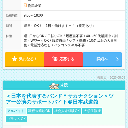
物流企業
9:00～18:00
勤務時間
即日～OK！ 1日～働けます＾＾（規定あり）
期間
週1日からOK
/
日払いOK
/
履歴書不要
/
40～50代活躍中
/
副
特徴
業・WワークOK
/
服装自由
/
シフト勤務
/
10名以上の大量募
集
/
電話対応なし
/
パソコンスキル不要
気になる！
応募する
詳細へ
掲載日：2026.08.03
未読
＜日本を代表するバンド＊サカナクション＞ツ
アー公演のサポートバイト＠日本武道館
アルバイト
職種未経験OK
社会人未経験OK
大学生歓迎
ブランクOK