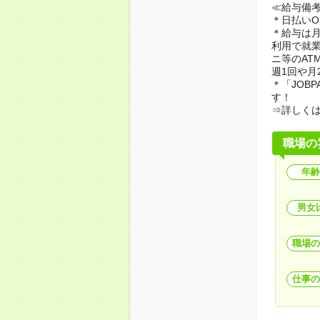
≪給与備
＊日払いO
＊給与は月
利用で就業
ニ等のAT
週1回や月
＊「JOB
す！
⇒詳しく
職場の
年齢
男女
職場の
仕事の