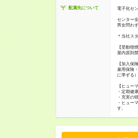
配属先について
電子化セ
センター全
男女問わず
＊当社ス
【受動喫
屋内原則
【加入保
雇用保険
に準ずる
【ヒュー
・定期健
・充実の
・ヒュー
す。