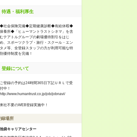
待遇・福利厚生
◆社会保険完備◆定期健康診断◆有給休暇◆
保養所◆「ヒューマントラストシネマ」を含
むテアトルグループの劇場優待割引をはじ
め、スポーツクラブ・旅行・スクール・エン
タメ等、全登録スタッフの方が利用可能な特
別優待制度を完備！
登録について
ご登録の予約は24時間365日下記ＵＲＬで受
付中！
http://www.humantrust.co.jp/job/jobnavi/
来社不要のWEB登録実施中！
登録場所
池袋キャリアセンター