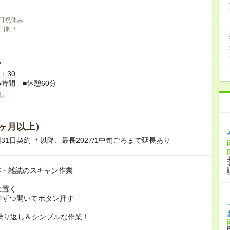
日祝休み
日制！
し
7：30
5時間 ■休憩60分
し
ヶ月以上）
31日契約 ＊以降、最長2027/1中旬ごろまで延長あり
本・雑誌のスキャン作業
に置く
ージずつ開いてボタン押す
2]の繰り返し＆シンプルな作業！