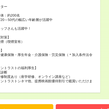
ンター
体：約200名
20～50代の幅広い年齢層が活躍中
タッフさんも活躍中！
煙対策】
禁煙（喫煙室有）
険】
・健康保険・厚生年金・介護保険・労災保険（＊加入条件法令
）
マントラストの福利厚生】
康診断
研修制度あり（座学研修、オンライン講座など）
マントラストシネマ他、提携映画館優待割引で鑑賞いただけま