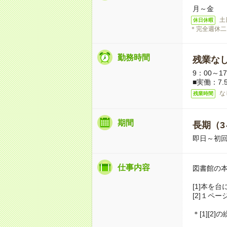
月～金
土
休日休暇
＊完全週休二
勤務時間
残業な
9：00～1
■実働：7.
な
残業時間
期間
長期（3
即日～初回
仕事内容
図書館の
[1]本を台
[2]１ペ
＊[1][