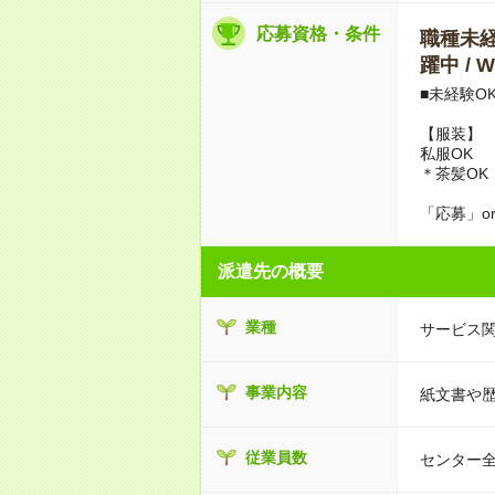
応募資格・条件
職種未経験
躍中 /
■未経験O
【服装】
私服OK
＊茶髪OK
「応募」o
派遣先の概要
業種
サービス
事業内容
紙文書や
従業員数
センター全