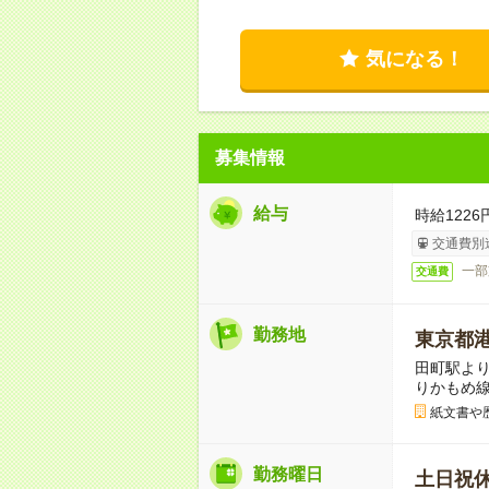
気になる！
募集情報
給与
時給1226
交通費別
一部
交通費
勤務地
東京都
田町駅より
りかもめ
紙文書や
勤務曜日
土日祝