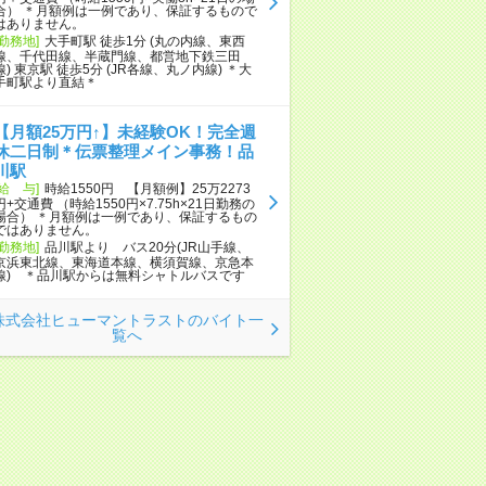
合） ＊月額例は一例であり、保証するもので
はありません。
[勤務地]
大手町駅 徒歩1分 (丸の内線、東西
線、千代田線、半蔵門線、都営地下鉄三田
線) 東京駅 徒歩5分 (JR各線、丸ノ内線) ＊大
手町駅より直結＊
【月額25万円↑】未経験OK！完全週
休二日制＊伝票整理メイン事務！品
川駅
[給 与]
時給1550円 【月額例】25万2273
円+交通費 （時給1550円×7.75h×21日勤務の
場合） ＊月額例は一例であり、保証するもの
ではありません。
[勤務地]
品川駅より バス20分(JR山手線、
京浜東北線、東海道本線、横須賀線、京急本
線) ＊品川駅からは無料シャトルバスです
株式会社ヒューマントラストのバイト一
覧へ