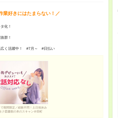
作業好きにはたまらない！／
ータ化！
パ抜群！
広く活躍中！ #7月～ #日払い
まで期間限定／経験不問！土日祝休み
モク図書館の本のスキャン＠田町