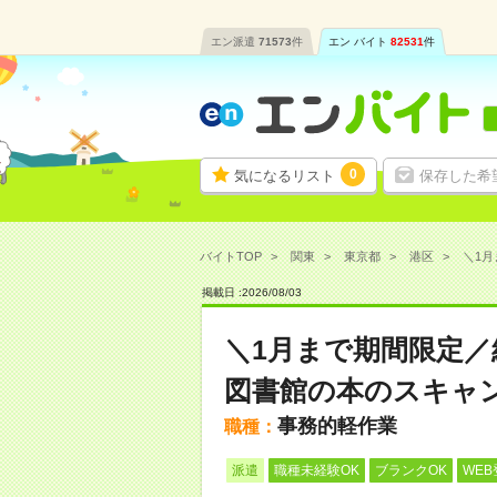
エン派遣
71573
件
エン バイト
82531
件
0
気になるリスト
保存した希
バイトTOP
関東
東京都
港区
＼1月
掲載日 :
2026
/
08
/
03
＼1月まで期間限定
図書館の本のスキャ
事務的軽作業
職種：
派遣
職種未経験OK
ブランクOK
WEB