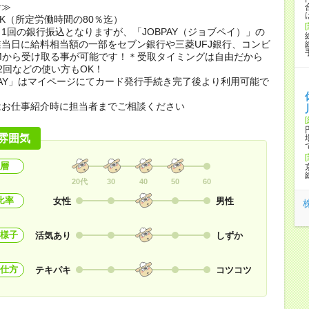
考≫
K（所定労働時間の80％迄）
1回の銀行振込となりますが、「JOBPAY（ジョブペイ）」の
当日に給料相当額の一部をセブン銀行や三菱UFJ銀行、コンビ
Mから受け取る事が可能です！＊受取タイミングは自由だから
2回などの使い方もOK！
PAY」はマイページにてカード発行手続き完了後より利用可能で
はお仕事紹介時に担当者までご相談ください
雰囲気
層
20代
30
40
50
60
比率
女性
男性
様子
活気あり
しずか
仕方
テキパキ
コツコツ