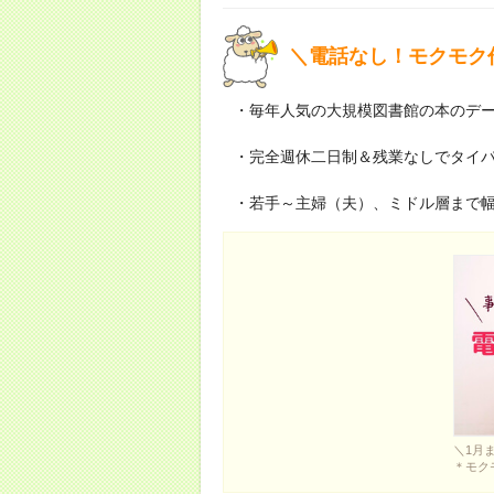
＼電話なし！モクモク
・毎年人気の大規模図書館の本のデ
・完全週休二日制＆残業なしでタイ
・若手～主婦（夫）、ミドル層まで幅
＼1月
＊モク