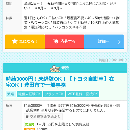
単発1日～！ ★勤務開始日や期間はお気軽にご相談くださ
期間
い！ ＃8月～ ＃9月～
週1日からOK
/
日払いOK
/
履歴書不要
/
40～50代活躍中
/
副
特徴
業・WワークOK
/
服装自由
/
シフト勤務
/
10名以上の大量募
集
/
電話対応なし
/
パソコンスキル不要
気になる！
応募する
詳細へ
掲載日：2026.08.07
未読
時給3000円！未経験OK！【トヨタ自動車】在
宅OK！豊田市で一般事務
派遣
職種未経験OK
ブランクOK
WEB登録・面接OK
時給3000円 月収例 59万円 時給3000円×実働8h×週5日×4週
給与
+残業30h ※月収例を保証するものではありません。
交通費別途支給あり
1ヶ月3万円を上限として実費支給
交通費
月収例