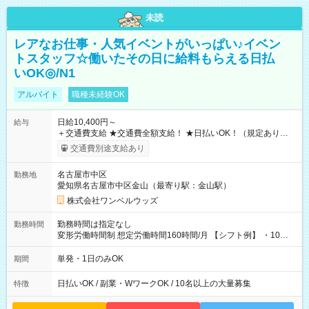
未読
レアなお仕事・人気イベントがいっぱい♪イベン
トスタッフ☆働いたその日に給料もらえる日払
いOK◎/N1
アルバイト
職種未経験OK
日給10,400円～
給与
＋交通費支給 ★交通費全額支給！ ★日払いOK！（規定あり） ┗
働いたその日に現金GET♪ お仕事後はコンビニATMから 日払
交通費別途支給あり
い分を引き落とせます！ 【試用期間】試用期間なし
名古屋市中区
勤務地
愛知県名古屋市中区金山（最寄り駅：金山駅）
株式会社ワンベルウッズ
勤務時間は指定なし
勤務時間
変形労働時間制 想定労働時間160時間/月 【シフト例】 ・10：
00～20：00
単発・1日のみOK
期間
日払いOK / 副業・WワークOK / 10名以上の大量募集
特徴