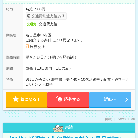
時給1500円
給与
交通費別途支給あり
交通費支給
交通費
名古屋市中村区
勤務地
ご紹介する案件により異なります。
旅行会社
働きたい日だけ働ける登録制！
勤務時間
単発（10日以内・1日のみ）
期間
週1日からOK
/
履歴書不要
/
40～50代活躍中
/
副業・Wワーク
特徴
OK
/
シフト勤務
気になる！
応募する
詳細へ
掲載日：2026.08.06
未読