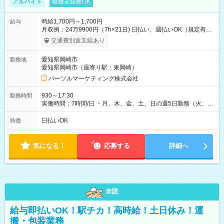
アルバイト
職種未経験OK
時給1,700円～1,700円
給与
月収例：24万9900円（7h×21日) 日払い、週払いOK（規定有
り） 【試用期間】試用期間なし
交通費別途支給あり
愛知県岡崎市
勤務地
愛知県岡崎市（最寄り駅：東岡崎）
パーソルマーケティング株式会社
930～17:30
勤務時間
実働時間：7時間/日 ・月、木、金、土、日の週5日勤務（火、水
は固定休です／夏季、年末年始等、長期休暇有り！） ・ワンシ
フト！ 残業ほぼナシ（0～5h/月）
日払いOK
特徴
気になる！
応募する
詳細へ
未読
給与即払いOK！駅チカ！高時給！土日休み！運
搬・包装業務