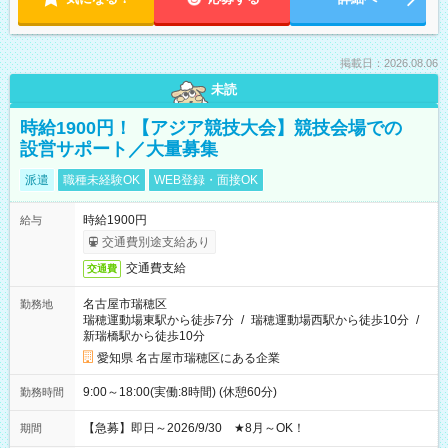
掲載日：2026.08.06
未読
時給1900円！【アジア競技大会】競技会場での
設営サポート／大量募集
派遣
職種未経験OK
WEB登録・面接OK
時給1900円
給与
交通費別途支給あり
交通費支給
交通費
名古屋市瑞穂区
勤務地
瑞穂運動場東駅から徒歩7分
/
瑞穂運動場西駅から徒歩10分
/
新瑞橋駅から徒歩10分
愛知県 名古屋市瑞穂区にある企業
9:00～18:00(実働:8時間) (休憩60分)
勤務時間
【急募】即日～2026/9/30 ★8月～OK！
期間