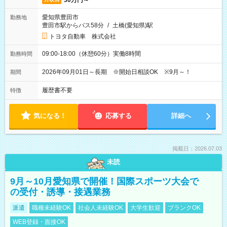
30万円～
愛知県豊田市
勤務地
豊田市駅からバス58分
/
土橋(愛知県)駅
トヨタ自動車 株式会社
09:00-18:00（休憩60分）実働8時間
勤務時間
2026年09月01日～長期 ※開始日相談OK ※9月～！
期間
履歴書不要
特徴
気になる！
応募する
詳細へ
掲載日：2026.07.03
未読
9月～10月愛知県で開催！国際スポーツ大会で
の受付・誘導・接遇業務
派遣
職種未経験OK
社会人未経験OK
大学生歓迎
ブランクOK
WEB登録・面接OK