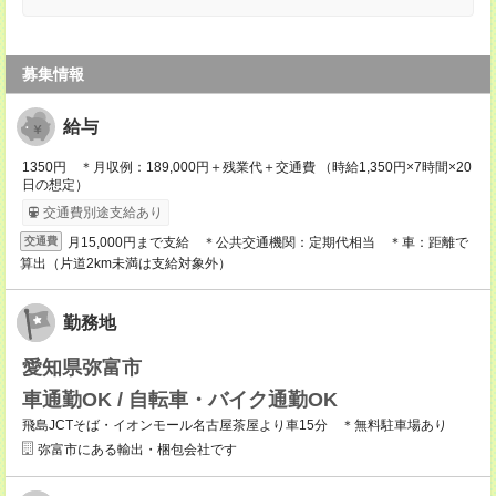
募集情報
給与
1350円 ＊月収例：189,000円＋残業代＋交通費 （時給1,350円×7時間×20
日の想定）
交通費別途支給あり
月15,000円まで支給 ＊公共交通機関：定期代相当 ＊車：距離で
交通費
算出（片道2km未満は支給対象外）
勤務地
愛知県弥富市
車通勤OK / 自転車・バイク通勤OK
飛島JCTそば・イオンモール名古屋茶屋より車15分 ＊無料駐車場あり
弥富市にある輸出・梱包会社です