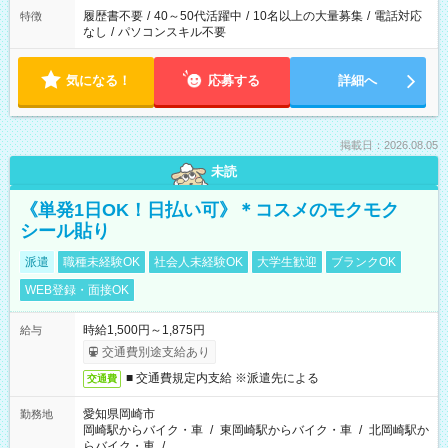
履歴書不要
/
40～50代活躍中
/
10名以上の大量募集
/
電話対応
特徴
なし
/
パソコンスキル不要
気になる！
応募する
詳細へ
掲載日：2026.08.05
未読
《単発1日OK！日払い可》＊コスメのモクモク
シール貼り
派遣
職種未経験OK
社会人未経験OK
大学生歓迎
ブランクOK
WEB登録・面接OK
時給1,500円～1,875円
給与
交通費別途支給あり
■ 交通費規定内支給 ※派遣先による
交通費
愛知県岡崎市
勤務地
岡崎駅からバイク・車
/
東岡崎駅からバイク・車
/
北岡崎駅か
らバイク・車
/
…