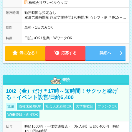
株式会社ワンベルウッズ
勤務時間は指定なし
勤務時間
変形労働時間制 想定労働時間170時間/月 ☆シフト例 ＊8/15～
10/26 全日共通 08：00～12：00 17：00～21：00 ＊8/31
～9/19のみ下記シフトもあります！ 12：00～16：00 ＊9/6～
単発・1日のみOK
期間
10/6、10/11～26のみ下記シフトもあります！ 07：00～11：
00
日払いOK / 副業・WワークOK
特徴
気になる！
応募する
詳細へ
未読
10/2（金）だけ＊17時～短時間！サクッと稼げ
る・イベント設営/日給6,400
派遣
職種未経験OK
社会人未経験OK
大学生歓迎
ブランクOK
WEB登録・面接OK
時給1600円（一律交通費込）【収入例】日給6,400円 時給
給与
1600円×4時間