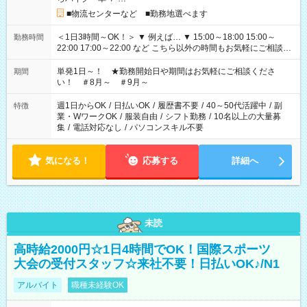
■物流センターなど ■勤務地選べます
＜1日3時間～OK！＞ ▼ 例えば… ▼ 15:00～18:00 15:00～
勤務時間
22:00 17:00～22:00 など こちら以外の時間もお気軽にご相談く
ださい！
単発1日～！ ★勤務開始日や期間はお気軽にご相談くださ
期間
い！ ＃8月～ ＃9月～
週1日からOK
/
日払いOK
/
履歴書不要
/
40～50代活躍中
/
副
特徴
業・WワークOK
/
服装自由
/
シフト勤務
/
10名以上の大量募
集
/
電話対応なし
/
パソコンスキル不要
気になる！
応募する
詳細へ
未読
高時給2000円☆1日4時間でOK！国際スポーツ
大会の受付スタッフ☆来社不要！日払いOK♪/N1
アルバイト
職種未経験OK