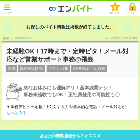
0
メニュー
気になる！
ログイン
お探しのバイト情報は掲載が終了しました。
掲載日 :2026
/
07
/
22
No.HRTTS586B-0703
未経験OK！17時まで・定時ピタ！メール対
応など営業サポート事務@飛島
派遣
職種未経験OK
ブランクOK
WEB登録・面接OK
急なお休みにも理解アリ！基本残業ナシ！
事務未経験でもOK！正社員登用の可能性も〇
▼事務デビュー応援！PC文字入力や基本的な電話・メール対応が
...
もっとみる
あなたの閲覧履歴からのオススメ