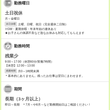
勤務曜日
土日祝休
月～金曜日
土曜、日曜、祝日（完全週休二日制）
休日休暇
※GW・夏期休暇・年末年始の連休あり
★お子さんの体調不良など急なお休みも対応してもらえます
勤務時間
残業少
9:00～17:00（休憩60分/実働7時間）
【休憩】12:00～13:00
月0～1時間未満
残業時間
＊基本的にありません。残ったお仕事は翌日にまわせます。
期間
長期（3ヶ月以上）
即日～長期 ＊7月～や8月～など勤務開始日はご相談ください！