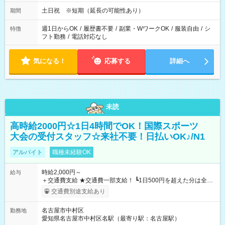
土日祝 ※短期（延長の可能性あり）
期間
週1日からOK
/
履歴書不要
/
副業・WワークOK
/
服装自由
/
シ
特徴
フト勤務
/
電話対応なし
気になる！
応募する
詳細へ
未読
高時給2000円☆1日4時間でOK！国際スポーツ
大会の受付スタッフ☆来社不要！日払いOK♪/N1
アルバイト
職種未経験OK
時給2,000円～
給与
＋交通費支給 ★交通費一部支給！ ┗1日500円を超えた分は全額
支給！ ※往復500円以内の方は自己負担となります ★日払い
交通費別途支給あり
OK！（規定あり） ┗働いたその日に現金GET♪ お仕事後はコン
ビニATMから 日払い分を引き落とせます！ 【試用期間】試用
名古屋市中村区
勤務地
期間なし
愛知県名古屋市中村区名駅（最寄り駅：名古屋駅）