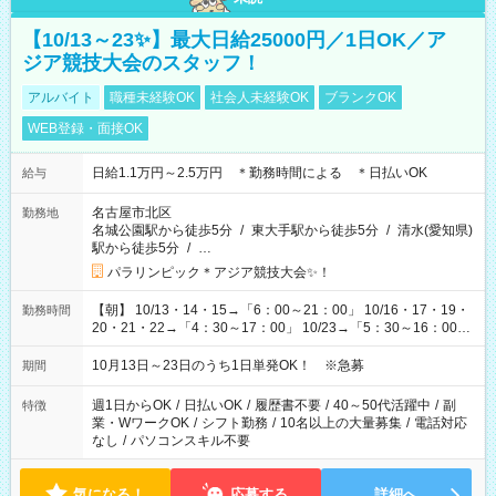
【10/13～23✨】最大日給25000円／1日OK／ア
ジア競技大会のスタッフ！
アルバイト
職種未経験OK
社会人未経験OK
ブランクOK
WEB登録・面接OK
日給1.1万円～2.5万円 ＊勤務時間による ＊日払いOK
給与
名古屋市北区
勤務地
名城公園駅から徒歩5分
/
東大手駅から徒歩5分
/
清水(愛知県)
駅から徒歩5分
/
…
パラリンピック＊アジア競技大会✨！
【朝】 10/13・14・15→「6：00～21：00」 10/16・17・19・
勤務時間
20・21・22→「4：30～17：00」 10/23→「5：30～16：00」
【夕方】 10/16・17・19～21→「17：00～26：00」
10/22→「17：00～24：30」 10/23→「16：00～23：00」 ＊
10月13日～23日のうち1日単発OK！ ※急募
期間
勤務時間に関して、面談時にしっかりお伝えします！ 朝だ
け、夕方だけ、などもOKです！
週1日からOK
/
日払いOK
/
履歴書不要
/
40～50代活躍中
/
副
特徴
業・WワークOK
/
シフト勤務
/
10名以上の大量募集
/
電話対応
なし
/
パソコンスキル不要
気になる！
応募する
詳細へ