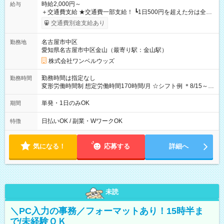
時給2,000円～
給与
＋交通費支給 ★交通費一部支給！ ┗1日500円を超えた分は全額
支給！ ※往復500円以内の方は自己負担となります ★日払い
交通費別途支給あり
OK！（規定あり） ┗働いたその日に現金GET♪ お仕事後はコン
ビニATMから 日払い分を引き落とせます！ 【試用期間】試用
名古屋市中区
勤務地
期間なし
愛知県名古屋市中区金山（最寄り駅：金山駅）
株式会社ワンベルウッズ
勤務時間は指定なし
勤務時間
変形労働時間制 想定労働時間170時間/月 ☆シフト例 ＊8/15～
10/26 全日共通 08：00～12：00 17：00～21：00 ＊8/31
～9/19のみ下記シフトもあります！ 12：00～16：00 ＊9/6～
単発・1日のみOK
期間
10/6、10/11～26のみ下記シフトもあります！ 07：00～11：
00
日払いOK / 副業・WワークOK
特徴
気になる！
応募する
詳細へ
未読
＼PC入力の事務／フォーマットあり！15時半ま
で/未経験ＯＫ