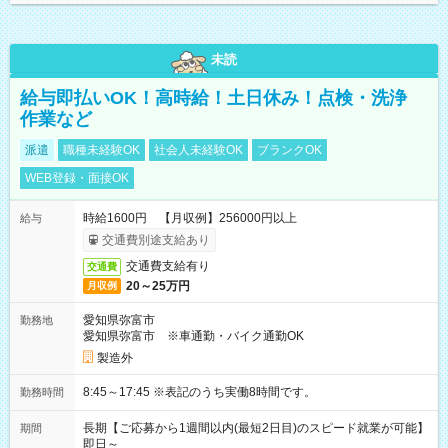
未読
給与即払いOK！高時給！土日休み！点検・洗浄
作業など
派遣
職種未経験OK
社会人未経験OK
ブランクOK
WEB登録・面接OK
時給1600円 【月収例】256000円以上
給与
交通費別途支給あり
交通費支給有り
交通費
20～25万円
月収例
愛知県弥富市
勤務地
愛知県弥富市 ※車通勤・バイク通勤OK
製造外
8:45～17:45 ※表記のうち実働8時間です。
勤務時間
長期【ご応募から1週間以内(最短2日目)のスピード就業が可能】
期間
即日～