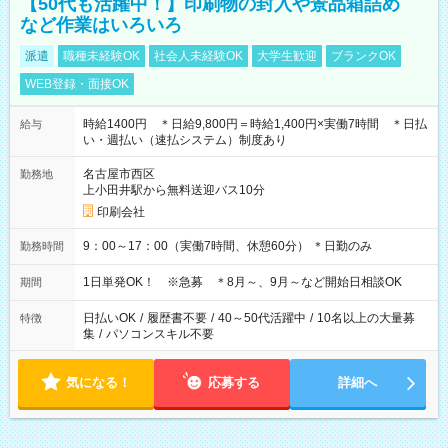
【50代も活躍中！】印刷物の封入や景品箱詰め
など作業はいろいろ
派遣
職種未経験OK
社会人未経験OK
大学生歓迎
ブランクOK
WEB登録・面接OK
時給1400円 ＊日給9,800円＝時給1,400円×実働7時間 ＊日払
給与
い・週払い（速払システム）制度あり
名古屋市西区
勤務地
上小田井駅から無料送迎バス10分
印刷会社
9：00～17：00（実働7時間、休憩60分） ＊日勤のみ
勤務時間
1日単発OK！ ※急募 ＊8月～、9月～など開始日相談OK
期間
日払いOK
/
履歴書不要
/
40～50代活躍中
/
10名以上の大量募
特徴
集
/
パソコンスキル不要
気になる！
応募する
詳細へ