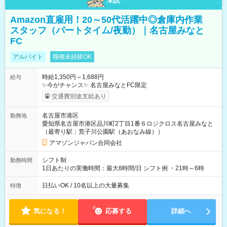
未読
Amazon直雇用！20～50代活躍中◎倉庫内作業
スタッフ（パートタイム/夜勤）｜名古屋みなと
FC
アルバイト
職種未経験OK
時給1,350円～1,688円
給与
✨今がチャンス✨ 名古屋みなとFC限定
交通費別途支給あり
名古屋市港区
勤務地
愛知県名古屋市港区品川町2丁目1番６ロジクロス名古屋みなと
（最寄り駅：荒子川公園駅（あおなみ線））
アマゾンジャパン合同会社
シフト制
勤務時間
1日あたりの実働時間：最大8時間/日 シフト例 ・21時～6時
日払いOK / 10名以上の大量募集
特徴
気になる！
応募する
詳細へ