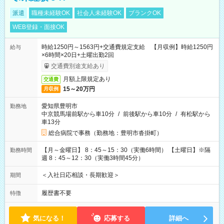
派遣
職種未経験OK
社会人未経験OK
ブランクOK
WEB登録・面接OK
時給1250円～1563円+交通費規定支給 【月収例】時給1250円
給与
×6時間×20日+土曜出勤2回
交通費別途支給あり
月額上限規定あり
交通費
15～20万円
月収例
愛知県豊明市
勤務地
中京競馬場前駅から車10分
/
前後駅から車10分
/
有松駅から
車13分
総合病院で事務（勤務地：豊明市沓掛町）
【月～金曜日】 8：45～15：30（実働6時間） 【土曜日】※隔
勤務時間
週 8：45～12：30（実働3時間45分）
＜入社日応相談・長期歓迎＞
期間
履歴書不要
特徴
気になる！
応募する
詳細へ