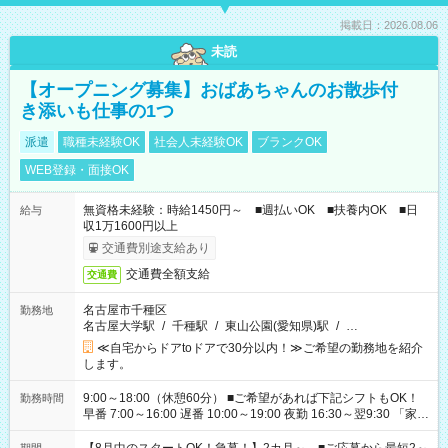
掲載日：2026.08.06
未読
【オープニング募集】おばあちゃんのお散歩付
き添いも仕事の1つ
派遣
職種未経験OK
社会人未経験OK
ブランクOK
WEB登録・面接OK
無資格未経験：時給1450円～ ■週払いOK ■扶養内OK ■日
給与
収1万1600円以上
交通費別途支給あり
交通費全額支給
交通費
名古屋市千種区
勤務地
名古屋大学駅
/
千種駅
/
東山公園(愛知県)駅
/
…
≪自宅からドアtoドアで30分以内！≫ご希望の勤務地を紹介
します。
9:00～18:00（休憩60分） ■ご希望があれば下記シフトもOK！
勤務時間
早番 7:00～16:00 遅番 10:00～19:00 夜勤 16:30～翌9:30 「家族
と休みを合わせたい」 「余裕を持って夕飯の準備がしたい」
「できれば残業はしたくない」 など、ご希望を教えてください