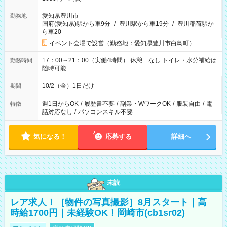
愛知県豊川市
勤務地
国府(愛知県)駅から車9分
/
豊川駅から車19分
/
豊川稲荷駅か
ら車20
イベント会場で設営（勤務地：愛知県豊川市白鳥町）
17：00～21：00（実働4時間） 休憩 なし トイレ・水分補給は
勤務時間
随時可能
10/2（金）1日だけ
期間
週1日からOK
/
履歴書不要
/
副業・WワークOK
/
服装自由
/
電
特徴
話対応なし
/
パソコンスキル不要
気になる！
応募する
詳細へ
未読
レア求人！［物件の写真撮影］8月スタート｜高
時給1700円｜未経験OK！岡崎市(cb1sr02)