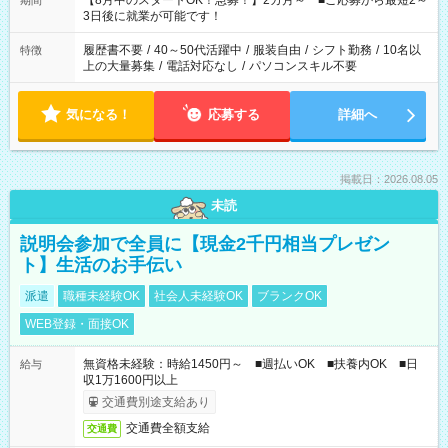
【8月中のスタートOK！急募！】2カ月～ ■ご応募から最短2～
期間
ね。 ※Wワーク希望の方へ 今ご覧のお仕事で希望する勤務時間
3日後に就業が可能です！
と、もう1つのお仕事の勤務時間。 合計で週40時間を超える場
合は応募できません。
履歴書不要
/
40～50代活躍中
/
服装自由
/
シフト勤務
/
10名以
特徴
上の大量募集
/
電話対応なし
/
パソコンスキル不要
気になる！
応募する
詳細へ
掲載日：2026.08.05
未読
説明会参加で全員に【現金2千円相当プレゼン
ト】生活のお手伝い
派遣
職種未経験OK
社会人未経験OK
ブランクOK
WEB登録・面接OK
無資格未経験：時給1450円～ ■週払いOK ■扶養内OK ■日
給与
収1万1600円以上
交通費別途支給あり
交通費全額支給
交通費