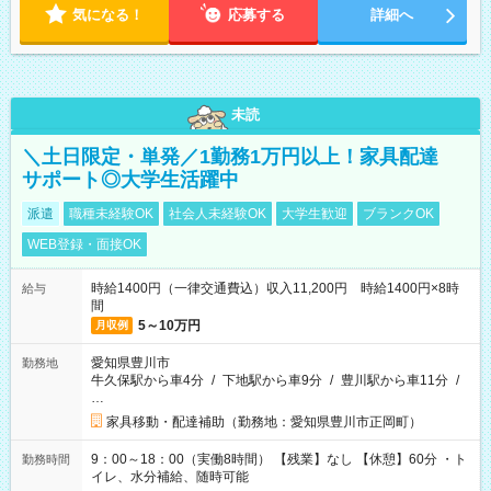
気になる！
応募する
詳細へ
未読
＼土日限定・単発／1勤務1万円以上！家具配達
サポート◎大学生活躍中
派遣
職種未経験OK
社会人未経験OK
大学生歓迎
ブランクOK
WEB登録・面接OK
時給1400円（一律交通費込）収入11,200円 時給1400円×8時
給与
間
5～10万円
月収例
愛知県豊川市
勤務地
牛久保駅から車4分
/
下地駅から車9分
/
豊川駅から車11分
/
…
家具移動・配達補助（勤務地：愛知県豊川市正岡町）
9：00～18：00（実働8時間） 【残業】なし 【休憩】60分 ・ト
勤務時間
イレ、水分補給、随時可能