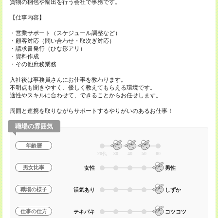
貨物の梱包や輸出を行う会社で事務です。
【仕事内容】
・営業サポート（スケジュール調整など）
・顧客対応（問い合わせ・取次ぎ対応）
・請求書発行（ひな形アリ）
・資料作成
・その他庶務業務
入社後は事務員さんにお仕事を教わります。
不明点も聞きやすく、優しく教えてもらえる環境です。
適性やスキルに合わせて、できることからお任せします。
周囲と連携を取りながらサポートするやりがいのあるお仕事！
職場の雰囲気
年齢層
20代
30
40
50
60
男女比率
女性
男性
職場の様子
活気あり
しずか
仕事の仕方
テキパキ
コツコツ