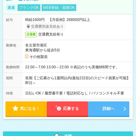
派遣
ブランクOK
WEB登録・面接OK
時給1600円 【月収例】268000円以上
給与
交通費別途支給あり
交通費支給有り
交通費
名古屋市港区
勤務地
東海通駅から徒歩5分
その他製造
22:00～7:00 13:00～22:00 ※表記のうち実働8時間です。
勤務時間
長期【ご応募から1週間以内(最短2日目)のスピード就業が可能】
期間
即日～
日払いOK
/
履歴書不要
/
電話対応なし
/
パソコンスキル不要
特徴
気になる！
応募する
詳細へ