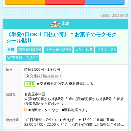
掲載日：2026.08.05
未読
《単発1日OK！日払い可》＊お菓子のモクモク
シール貼り
派遣
職種未経験OK
社会人未経験OK
大学生歓迎
ブランクOK
WEB登録・面接OK
時給1,500円～1,875円
給与
交通費別途支給あり
■ 交通費規定内支給 ※派遣先による
交通費
名古屋市中区
勤務地
栄(愛知県)駅から徒歩5分
/
金山(愛知県)駅から徒歩5分
/
伏見
(愛知県)駅から徒歩5分
/
…
■物流センターなど ■勤務地選べます
＜1日3時間～OK！＞ ▼ 例えば… ▼ 15:00～18:00 15:00～
勤務時間
22:00 17:00～22:00 など こちら以外の時間もお気軽にご相談く
ださい！