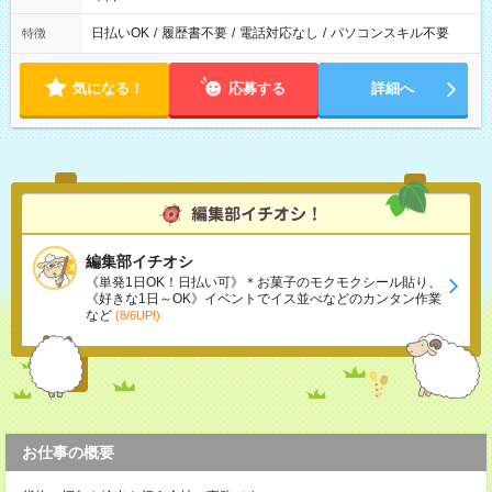
日払いOK
/
履歴書不要
/
電話対応なし
/
パソコンスキル不要
特徴
気になる！
応募する
詳細へ
編集部イチオシ
《単発1日OK！日払い可》＊お菓子のモクモクシール貼り、
《好きな1日～OK》イベントでイス並べなどのカンタン作業
など
(8/6UP!)
お仕事の概要