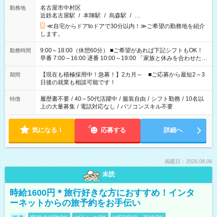
名古屋市中村区
勤務地
近鉄名古屋駅
/
本陣駅
/
烏森駅
/
…
≪自宅からドアtoドアで30分以内！≫ご希望の勤務地を紹介
します。
9:00～18:00（休憩60分） ■ご希望があれば下記シフトもOK！
勤務時間
早番 7:00～16:00 遅番 10:00～19:00 「家族と休みを合わせた
い」 「余裕を持って夕飯の準備がしたい」 「できれば残業はし
たくない」 など、ご希望を教えてくださいね。 ※Wワーク希望
【現在も積極採用中！急募！】2カ月～ ■ご応募から最短2～3
期間
の方へ 今ご覧のお仕事で希望する勤務時間と、もう1つのお仕事
日後の就業も相談可能です！
の勤務時間。 合計で週40時間を超える場合は応募できません。
履歴書不要
/
40～50代活躍中
/
服装自由
/
シフト勤務
/
10名以
特徴
上の大量募集
/
電話対応なし
/
パソコンスキル不要
気になる！
応募する
詳細へ
掲載日：2026.08.06
未読
時給1600円＊旅行好きな方におすすめ！インタ
ーネットからの旅予約をお手伝い