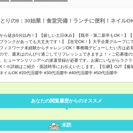
とりの9：30始業！食堂完備！ランチに便利！ネイルO
から徒歩5分以内！】【嬉しい土日休み】【既卒・第二新卒もOK！】【
ブランクがあっても大丈夫です！】【在宅OK！】大手企業グループに
フィスワーク未経験からチャレンジOK！事務職デビューしたい方は必
ので、週末はのんびり過ごしてリフレッシュできますよ！＜ご応募後の
、ヒューマンリソシアへの派遣登録が必要です。お家にいながらラクラ
OK！※詳細はご紹介・面談時等にお伝えいたします。【引継】OJT【服
イルOK #20代活躍中 #30代活躍中 #40代活躍中 #50代活躍中
あなたの閲覧履歴からのオススメ
未読