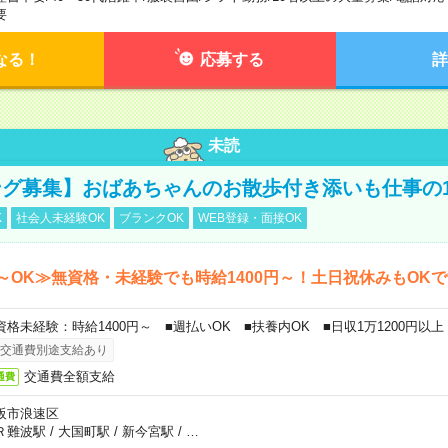
要
なる！
応募する
詳
未読
グ募集】おばあちゃんのお散歩付き添いも仕事の
K
社会人未経験OK
ブランクOK
WEB登録・面接OK
～OK≫無資格・未経験でも時給1400円～！土日祝休みもOK
資格未経験：時給1400円～ ■週払いOK ■扶養内OK ■日収1万1200円以上
交通費別途支給あり
交通費全額支給
通費
阪市浪速区
Ｒ難波駅
/
大国町駅
/
新今宮駅
/
…