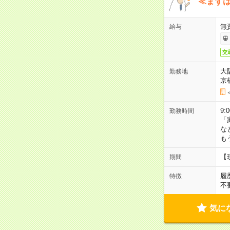
≪まずは
無
給与
交
大
勤務地
京
9:
勤務時間
「
な
も
【
期間
履
特徴
不
気に