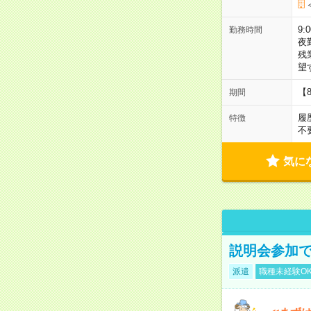
9:
勤務時間
夜
残
望
【
期間
履
特徴
不
気に
説明会参加で
派遣
職種未経験O