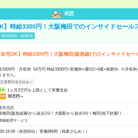
未読
K】時給3300円！大阪梅田でのインサイドセール
WEB登録・面接OK
在宅OK】時給3300円！大阪梅田(阪急線)でのインサイドセー
給3300円 月収例 54万円 時給3300円×実働8h×週5日×4週+残業5h ※月
りません。
交通費別途支給あり
1ヶ月3万円を上限として実費支給
通費
30万円～
収例
阪市北区
阪梅田(阪急線)駅から徒歩2分
/
大阪駅から徒歩3分
/
梅田(地下鉄)駅
/
…
情報処理サ－ビス
0:00-19:00（休憩60分）実働8時間（残業少なめ！）