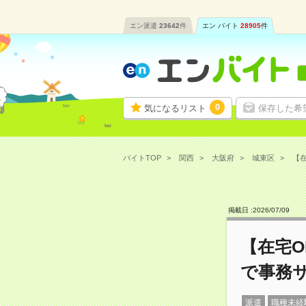
エン派遣
23642
件
エン バイト
28905
件
0
気になるリスト
保存した希
バイトTOP
関西
大阪府
城東区
【在
掲載日 :
2026
/
07
/
09
【在宅O
で事務
派遣
職種未経