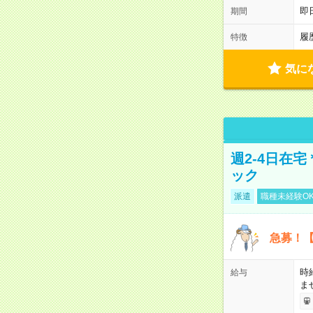
即
期間
履
特徴
気に
週2-4日在
ック
派遣
職種未経験O
急募！【
時
給与
ま