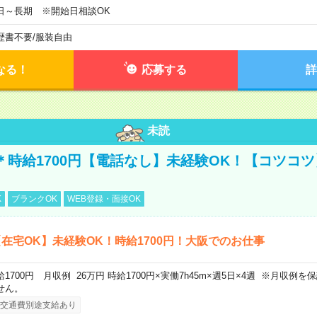
日～長期 ※開始日相談OK
歴書不要
/
服装自由
なる！
応募する
詳
未読
宅＊時給1700円【電話なし】未経験OK！【コツコ
K
ブランクOK
WEB登録・面接OK
在宅OK】未経験OK！時給1700円！大阪でのお仕事
給1700円 月収例 26万円 時給1700円×実働7h45m×週5日×4週 ※月収例
せん。
交通費別途支給あり