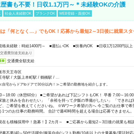
歴書も不要！日収1.1万円～＊未経験OKの介護
K
社会人未経験OK
ブランクOK
WEB登録・面接OK
は「何となく…」でもOK！応募から最短2～3日後に就業スタ
資格未経験：時給1400円～ ■週払いOK ■扶養内OK ■日収1万1200円以上
交通費別途支給あり
交通費全額支給
通費
阪市天王寺区
王寺駅
/
大阪上本町駅
/
鶴橋駅
/
…
≪自宅からドアtoドアで30分以内！≫ご希望の勤務地を紹介します。
00～18:00（休憩60分） ■ご希望があれば下記シフトもOK！ 早番 7:00～16:00 遅
家族と休みを合わせたい」 「余裕を持って夕飯の準備がしたい」 「できれば
ど、ご希望を教えてくださいね。 ※Wワーク希望の方へ 今ご覧のお仕事で希
う1つのお仕事の勤務時間。 合計で週40時間を超える場合は応募できません。
現在も積極採用中！急募！】2カ月～ ■ご応募から最短2～3日後の就業も相
歴書不要
/
40～50代活躍中
/
服装自由
/
シフト勤務
/
10名以上の大量募集
/
電話対応