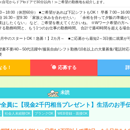
≪自宅からドアtoドアで30分以内！≫ご希望の勤務地を紹介します。
00～18:00（休憩60分） ■ご希望があれば下記シフトもOK！ 早番 7:00～16:00 遅
勤 16:30～翌9:30 「家族と休みを合わせたい」 「余裕を持って夕飯の準備
業はしたくない」 など、ご希望を教えてくださいね。 ※Wワーク希望の方へ
する勤務時間と、もう1つのお仕事の勤務時間。 合計で週40時間を超える場
8月中のスタートOK！急募！】2カ月～ ■ご応募から最短2～3日後に就業が
歴書不要
/
40～50代活躍中
/
服装自由
/
シフト勤務
/
10名以上の大量募集
/
電話対応
要
なる！
応募する
詳
未読
全員に【現金2千円相当プレゼント】生活のお手
K
社会人未経験OK
ブランクOK
WEB登録・面接OK