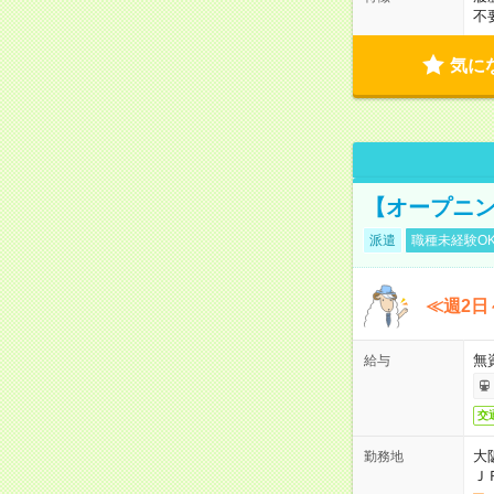
不
気に
【オープニン
派遣
職種未経験O
≪週2日
無
給与
交
大
勤務地
Ｊ