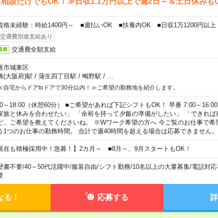
相談だけでもOK！≫日収1.1万円以上で週2日～＆土日休みも
資格未経験：時給1400円～ ■週払いOK ■扶養内OK ■日収1万1200円以上
交通費別途支給あり
交通費全額支給
通費
阪市城東区
橋(大阪府)駅
/
蒲生四丁目駅
/
鴫野駅
/
…
≪自宅からドアtoドアで30分以内！≫ご希望の勤務地を紹介します。
00～18:00（休憩60分） ■ご希望があれば下記シフトもOK！ 早番 7:00～16:00 遅
家族と休みを合わせたい」 「余裕を持って夕飯の準備がしたい」 「できれば
ど、ご希望を教えてくださいね。 ※Wワーク希望の方へ 今ご覧のお仕事で希
う1つのお仕事の勤務時間。 合計で週40時間を超える場合は応募できません。
現在も積極採用中！急募！】2カ月～ ■8月～、9月スタートもOK！
歴書不要
/
40～50代活躍中
/
服装自由
/
シフト勤務
/
10名以上の大量募集
/
電話対応
要
なる！
応募する
詳