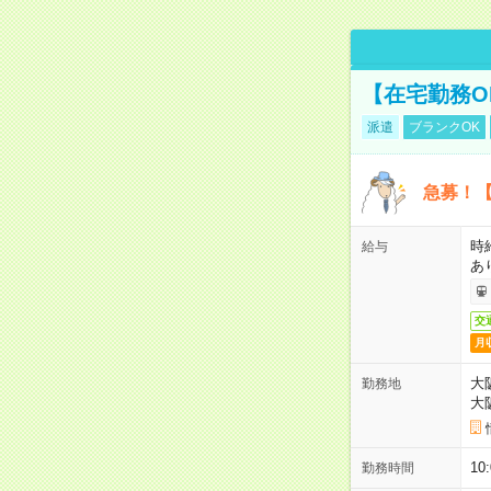
【在宅勤務O
派遣
ブランクOK
急募！【
時
給与
あ
交
月
大
勤務地
大
1
勤務時間