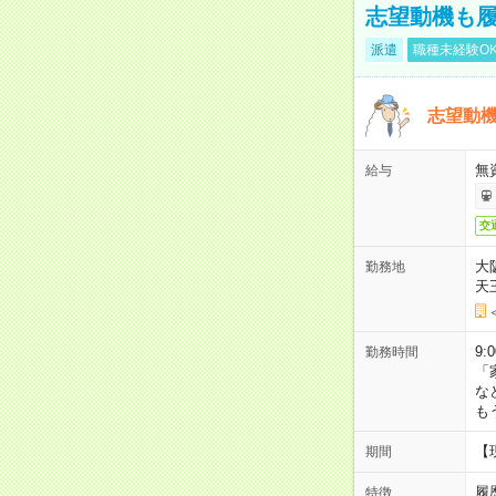
志望動機も履
派遣
職種未経験O
志望動機
無
給与
交
大
勤務地
天
9:
勤務時間
「
な
も
【
期間
履
特徴