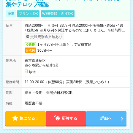
集やテロップ確認
派遣
ブランクOK
WEB登録・面接OK
時給2000円 月収例 33万円 時給2000円×実働8h×週5日×4週
給与
+残業5h ※月収例を保証するものではありません。※給与即受
取りサービス利用可（利用条件有）
交通費別途支給あり
1ヶ月3万円を上限として実費支給
交通費
30万円～
月収例
東京都新宿区
勤務地
市ケ谷駅から徒歩3分
放送
11:00-20:00（休憩60分）実働8時間（残業少なめ！）
勤務時間
即日～長期 ※開始日相談OK
期間
履歴書不要
特徴
気になる！
応募する
詳細へ