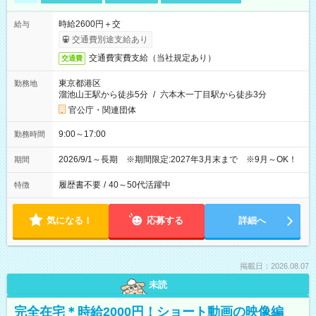
時給2600円＋交
給与
交通費別途支給あり
交通費実費支給（当社規定あり）
交通費
東京都港区
勤務地
溜池山王駅から徒歩5分
/
六本木一丁目駅から徒歩3分
官公庁・関連団体
9:00～17:00
勤務時間
2026/9/1～長期 ※期間限定:2027年3月末まで ※9月～OK！
期間
履歴書不要
/
40～50代活躍中
特徴
気になる！
応募する
詳細へ
掲載日：2026.08.07
未読
完全在宅＊時給2000円！ショート動画の映像編