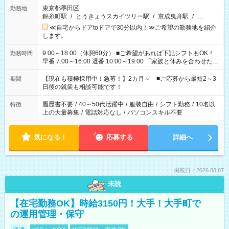
東京都墨田区
勤務地
錦糸町駅
/
とうきょうスカイツリー駅
/
京成曳舟駅
/
…
≪自宅からドアtoドアで30分以内！≫ご希望の勤務地を紹介
します。
9:00～18:00（休憩60分） ■ご希望があれば下記シフトもOK！
勤務時間
早番 7:00～16:00 遅番 10:00～19:00 「家族と休みを合わせた
い」 「余裕を持って夕飯の準備がしたい」 「できれば残業はし
たくない」 など、ご希望を教えてくださいね。 ※Wワーク希望
【現在も積極採用中！急募！】2カ月～ ■ご応募から最短2～3
期間
の方へ 今ご覧のお仕事で希望する勤務時間と、もう1つのお仕事
日後の就業も相談可能です！
の勤務時間。 合計で週40時間を超える場合は応募できません。
履歴書不要
/
40～50代活躍中
/
服装自由
/
シフト勤務
/
10名以
特徴
上の大量募集
/
電話対応なし
/
パソコンスキル不要
気になる！
応募する
詳細へ
掲載日：2026.08.07
未読
【在宅勤務OK】時給3150円！大手！大手町で
の運用管理・保守