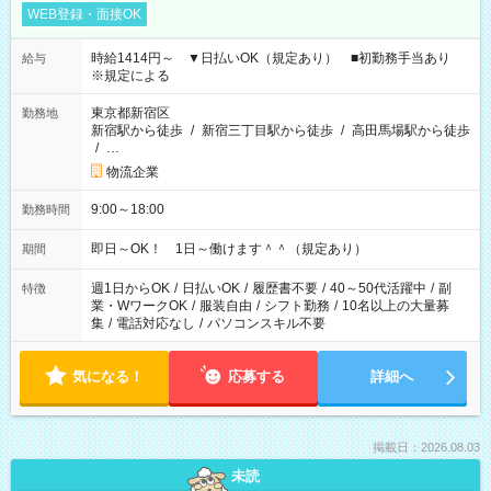
WEB登録・面接OK
時給1414円～ ▼日払いOK（規定あり） ■初勤務手当あり
給与
※規定による
東京都新宿区
勤務地
新宿駅から徒歩
/
新宿三丁目駅から徒歩
/
高田馬場駅から徒歩
/
…
物流企業
9:00～18:00
勤務時間
即日～OK！ 1日～働けます＾＾（規定あり）
期間
週1日からOK
/
日払いOK
/
履歴書不要
/
40～50代活躍中
/
副
特徴
業・WワークOK
/
服装自由
/
シフト勤務
/
10名以上の大量募
集
/
電話対応なし
/
パソコンスキル不要
気になる！
応募する
詳細へ
掲載日：2026.08.03
未読