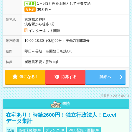
1ヶ月3万円を上限として実費支給
交通費
30万円～
月収例
東京都渋谷区
勤務地
渋谷駅から徒歩1分
インターネット関連
10:00-18:30（休憩60分）実働7時間30分
勤務時間
即日～長期 ※開始日相談OK
期間
履歴書不要
/
服装自由
特徴
気になる！
応募する
詳細へ
掲載日：2026.08.04
未読
在宅あり！時給2600円！独立行政法人！Excel
データ集計
派遣
職種未経験OK
ブランクOK
WEB登録・面接OK