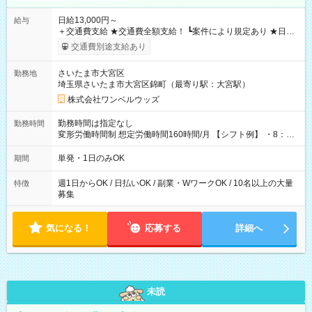
日給13,000円～
給与
＋交通費支給 ★交通費全額支給！ ┗案件により規定あり ★日払
いOK！（規定あり） ┗働いたその日に現金GET♪ お仕事後はコ
交通費別途支給あり
ンビニATMから 日払い分を引き落とせます！ 【試用期間】試
用期間なし
さいたま市大宮区
勤務地
埼玉県さいたま市大宮区錦町（最寄り駅：大宮駅）
株式会社ワンベルウッズ
勤務時間は指定なし
勤務時間
変形労働時間制 想定労働時間160時間/月 【シフト例】 ・8：00
～21：00
単発・1日のみOK
期間
週1日からOK / 日払いOK / 副業・WワークOK / 10名以上の大量
特徴
募集
気になる！
応募する
詳細へ
未読