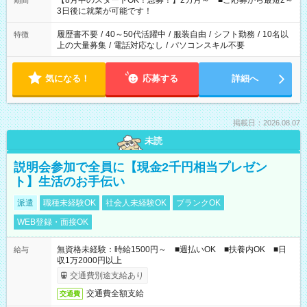
【8月中のスタートOK！急募！】2カ月～ ■ご応募から最短2～
期間
ね。 ※Wワーク希望の方へ 今ご覧のお仕事で希望する勤務時間
3日後に就業が可能です！
と、もう1つのお仕事の勤務時間。 合計で週40時間を超える場
合は応募できません。
履歴書不要
/
40～50代活躍中
/
服装自由
/
シフト勤務
/
10名以
特徴
上の大量募集
/
電話対応なし
/
パソコンスキル不要
気になる！
応募する
詳細へ
掲載日：2026.08.07
未読
説明会参加で全員に【現金2千円相当プレゼン
ト】生活のお手伝い
派遣
職種未経験OK
社会人未経験OK
ブランクOK
WEB登録・面接OK
無資格未経験：時給1500円～ ■週払いOK ■扶養内OK ■日
給与
収1万2000円以上
交通費別途支給あり
交通費全額支給
交通費