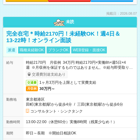
掲載日：2026.08.07
未読
完全在宅＊時給2170円！未経験OK！週4日＆
13-22時！オンライン面談
派遣
職種未経験OK
ブランクOK
WEB登録・面接OK
時給2170円 月収例 34万円 時給2170円×実働8h×週5日×4
給与
週 ※月収例を保証するものではありません。※給与即受取りサ
ービス利用可（利用条件有）
交通費別途支給あり
1ヶ月3万円を上限として実費支給
交通費
30万円～
月収例
東京都港区
勤務地
田町(東京都)駅から徒歩4分
/
三田(東京都)駅から徒歩6分
コンサルタント・シンクタンク
13:00-22:00（休憩60分）実働8時間（残業少なめ！）
勤務時間
即日～長期 ※開始日相談OK
期間