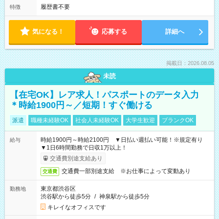
履歴書不要
特徴
気になる！
応募する
詳細へ
掲載日：2026.08.05
未読
【在宅OK】レア求人！パスポートのデータ入力
＊時給1900円～／短期！すぐ働ける
派遣
職種未経験OK
社会人未経験OK
大学生歓迎
ブランクOK
時給1900円～時給2100円 ▼日払い週払い可能！※規定有り
給与
▼1日6時間勤務で日収1万以上！
交通費別途支給あり
交通費一部別途支給 ※お仕事によって変動あり
交通費
東京都渋谷区
勤務地
渋谷駅から徒歩5分
/
神泉駅から徒歩5分
キレイなオフィスです