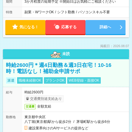
3か月程度の短期予定 ※開始日はお気軽にご相談ください
期間
副業・WワークOK
/
シフト勤務
/
パソコンスキル不要
特徴
気になる！
応募する
詳細へ
掲載日：2026.08.07
未読
時給2600円＊週4日勤務＆週3日在宅！10-16
時！電話なし！補助金申請サポ
派遣
職種未経験OK
ブランクOK
WEB登録・面接OK
時給2600円
給与
交通費別途支給あり
全額支給
交通費
東京都中央区
勤務地
八丁堀(東京都)駅から徒歩2分
/
茅場町駅から徒歩6分
建設業界向けのAIサービスの提供など