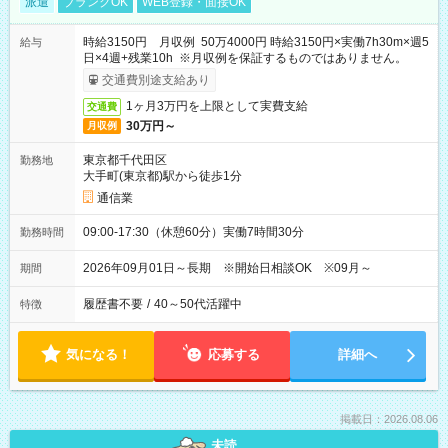
派遣
ブランクOK
WEB登録・面接OK
時給3150円 月収例 50万4000円 時給3150円×実働7h30m×週5
給与
日×4週+残業10h ※月収例を保証するものではありません。
交通費別途支給あり
1ヶ月3万円を上限として実費支給
交通費
30万円～
月収例
東京都千代田区
勤務地
大手町(東京都)駅から徒歩1分
通信業
09:00-17:30（休憩60分）実働7時間30分
勤務時間
2026年09月01日～長期 ※開始日相談OK ※09月～
期間
履歴書不要
/
40～50代活躍中
特徴
気になる！
応募する
詳細へ
掲載日：2026.08.06
未読