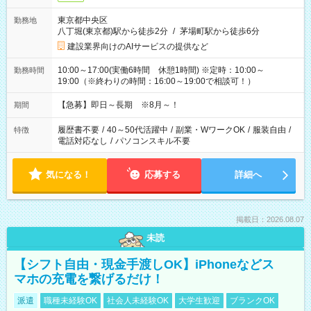
東京都中央区
勤務地
八丁堀(東京都)駅から徒歩2分
/
茅場町駅から徒歩6分
建設業界向けのAIサービスの提供など
10:00～17:00(実働6時間 休憩1時間) ※定時：10:00～
勤務時間
19:00（※終わりの時間：16:00～19:00で相談可！）
【急募】即日～長期 ※8月～！
期間
履歴書不要
/
40～50代活躍中
/
副業・WワークOK
/
服装自由
/
特徴
電話対応なし
/
パソコンスキル不要
気になる！
応募する
詳細へ
掲載日：2026.08.07
未読
【シフト自由・現金手渡しOK】iPhoneなどス
マホの充電を繋げるだけ！
派遣
職種未経験OK
社会人未経験OK
大学生歓迎
ブランクOK