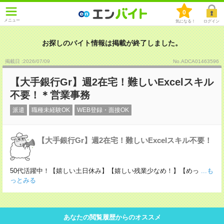
0
メニュー
気になる！
ログイン
お探しのバイト情報は掲載が終了しました。
掲載日 :2026
/
07
/
09
No.ADCA01463596
【大手銀行Gr】週2在宅！難しいExcelスキル
不要！＊営業事務
派遣
職種未経験OK
WEB登録・面接OK
【大手銀行Gr】週2在宅！難しいExcelスキル不要！
50代活躍中！【嬉しい土日休み】【嬉しい残業少なめ！】【めっ
...も
っとみる
あなたの閲覧履歴からのオススメ