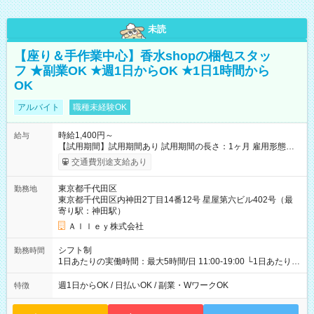
未読
【座り＆手作業中心】香水shopの梱包スタッ
フ ★副業OK ★週1日からOK ★1日1時間から
OK
アルバイト
職種未経験OK
時給1,400円～
給与
【試用期間】試用期間あり 試用期間の長さ：1ヶ月 雇用形態、
給与は本採用時と同じです。
交通費別途支給あり
東京都千代田区
勤務地
東京都千代田区内神田2丁目14番12号 星屋第六ビル402号（最
寄り駅：神田駅）
Ａｌｌｅｙ株式会社
シフト制
勤務時間
1日あたりの実働時間：最大5時間/日 11:00-19:00 └1日あたりの
実働時間：1-5時間 └上記の時間帯内であれば、いつでも勤務可
能！ └平日・土曜日の中で、お好きな曜日でご勤務いただけま
週1日からOK / 日払いOK / 副業・WワークOK
特徴
す！ 【シフト例】 ・11:00～14:00 ・16:30～19:00 ・13:00～
18:00 などのように、自由な働き方が可能なお仕事です！