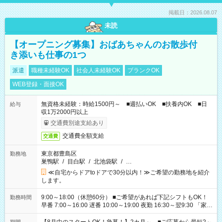
掲載日：2026.08.07
未読
【オープニング募集】おばあちゃんのお散歩付
き添いも仕事の1つ
派遣
職種未経験OK
社会人未経験OK
ブランクOK
WEB登録・面接OK
無資格未経験：時給1500円～ ■週払いOK ■扶養内OK ■日
給与
収1万2000円以上
交通費別途支給あり
交通費全額支給
交通費
東京都豊島区
勤務地
巣鴨駅
/
目白駅
/
北池袋駅
/
…
≪自宅からドアtoドアで30分以内！≫ご希望の勤務地を紹介
します。
9:00～18:00（休憩60分） ■ご希望があれば下記シフトもOK！
勤務時間
早番 7:00～16:00 遅番 10:00～19:00 夜勤 16:30～翌9:30 「家族
と休みを合わせたい」 「余裕を持って夕飯の準備がしたい」
「できれば残業はしたくない」 など、ご希望を教えてください