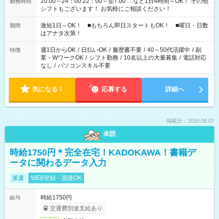
20:00～24：00 22：00～翌7:00 …など1日4時間～OK！ その他
勤務時間
シフトもございます！ お気軽にご相談ください！
激短1日～OK！ ■もちろん即日スタートもOK！ ■曜日・日数
期間
はアナタ次第！
週1日からOK
/
日払いOK
/
履歴書不要
/
40～50代活躍中
/
副
特徴
業・WワークOK
/
シフト勤務
/
10名以上の大量募集
/
電話対応
なし
/
パソコンスキル不要
気になる！
応募する
詳細へ
掲載日：2026.08.07
未読
時給1750円＊完全在宅！KADOKAWA！書籍デ
ータに関わるデータ入力
派遣
WEB登録・面接OK
時給1750円
給与
交通費別途支給あり