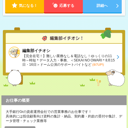
気になる！
応募する
詳細へ
編集部イチオシ
【完全在宅！】難しい業務なし＆電話なし！ゆっくりの11
時～時短＊データ入力・事務、＜SEKAI NO OWARI＊8月15
日・16日＞ドーム公演のサポートバイトなど
(8/7UP!)
お仕事の概要
大手銀行Grの資産運用会社での営業事務のお仕事です！
具体的には投信顧客向け資料の集計・納品、契約書・約款の受付や集計、デ
ータ管理・チェック業務等