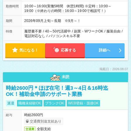
10:00～16:00(実働5時間 休憩1時間) ※定時：10:00～
勤務時間
19:00（※終わりの時間：16:00～19:00で相談可！）
2026年09月上旬～長期 ※9月～！
期間
履歴書不要
/
40～50代活躍中
/
副業・WワークOK
/
服装自由
/
特徴
電話対応なし
/
パソコンスキル不要
気になる！
応募する
詳細へ
掲載日：2026.08.07
未読
時給2600円＊ほぼ在宅！週3～4日＆16時迄
OK！補助金申請のサポート業務
派遣
職種未経験OK
ブランクOK
WEB登録・面接OK
時給2600円
給与
交通費別途支給あり
全額支給
交通費