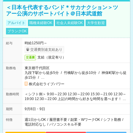
＜日本を代表するバンド＊サカナクション＞ツ
アー公演のサポートバイト＠日本武道館
アルバイト
職種未経験OK
社会人未経験OK
大学生歓迎
ブランクOK
時給1250円～
給与
交通費別途支給あり
支給（規定有り）
交通費
東京都千代田区
勤務地
九段下駅から徒歩5分
/
竹橋駅から徒歩10分
/
神保町駅から徒
歩15分
/
…
株式会社ライブパワー
＜シフト例＞ 9:00～22:30 12:30～22:00 15:30～21:00 12:30～
勤務時間
19:00 12:30～22:00 上記の時間から好きな時間を選べます！ ※
時間は変更となる可能性があります
9月8日・9日
期間
週1日からOK
/
履歴書不要
/
副業・WワークOK
/
シフト勤務
/
特徴
電話対応なし
/
パソコンスキル不要