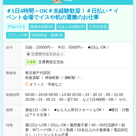
＃1日4時間～OK＃未経験歓迎！＃日払い＊イ
ベント会場でイスや机の運搬のお仕事
アルバイト
職種未経験OK
社会人未経験OK
大学生歓迎
ブランクOK
WEB登録・面接OK
日給：10000円～ 半日：5000円～ ■日払いOK！
給与
交通費別途支給あり
交通費規定支給
交通費
東京都千代田区
勤務地
秋葉原駅
/
神保町駅
/
麹町駅
/
…
オフィス・学校など
09:00～18:00 09:00～13:00 20:00～24：00 22：00～31:00
勤務時間
20:00～24：00 22：00～翌7:00 …など1日4時間～OK！ その他
シフトもございます！ お気軽にご相談ください！
激短1日～OK！ ■もちろん即日スタートもOK！ ■曜日・日数
期間
はアナタ次第！
週1日からOK
/
日払いOK
/
履歴書不要
/
40～50代活躍中
/
副
特徴
業・WワークOK
/
シフト勤務
/
10名以上の大量募集
/
電話対応
なし
/
パソコンスキル不要