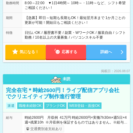
8:00～22:00 ▼1日4時間～ 10時～・11時～など、シフト希望
勤務時間
ご相談ください！
【急募】即日～短期も長期もOK！最短翌月末まで 1か月ごとの
期間
更新が可能！開始日もご相談ください！
日払いOK
/
履歴書不要
/
副業・WワークOK
/
服装自由
/
シフト
特徴
勤務
/
10名以上の大量募集
/
パソコンスキル不要
気になる！
応募する
詳細へ
掲載日：2026.08.07
未読
完全在宅＊時給2600円！ライブ配信アプリ会社
でクリエイティブ制作進行管理
派遣
職種未経験OK
ブランクOK
WEB登録・面接OK
時給2600円 月収例 41万円 時給2600円×実働7h30m×週5日×4
給与
週+残業10h ※月収例を保証するものではありません。※給与即
受取りサービス利用可（利用条件有）
交通費別途支給あり