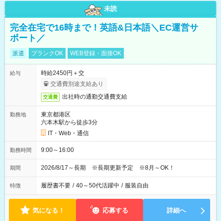
未読
完全在宅で16時まで！英語&日本語＼EC運営サ
ポート／
派遣
ブランクOK
WEB登録・面接OK
時給2450円＋交
給与
交通費別途支給あり
出社時の通勤交通費支給
交通費
東京都港区
勤務地
六本木駅から徒歩3分
IT・Web・通信
9:00～16:00
勤務時間
2026/8/17～長期 ※長期更新予定 ※8月～OK！
期間
履歴書不要
/
40～50代活躍中
/
服装自由
特徴
気になる！
応募する
詳細へ