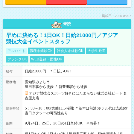
掲載日：2026.08.07
未読
早めに決める！1日OK！日給21000円／アジア
競技大会イベントスタッフ
アルバイト
職種未経験OK
社会人未経験OK
大学生歓迎
ブランクOK
WEB登録・面接OK
日給21000円 ＊日払いOK！
給与
愛知県みよし市
勤務地
豊田市駅から徒歩
/
新豊田駅から徒歩
アジア競技会スポーツ好きにはたまらない株式会社ビート 名
古屋支店
5：30～18：00(実働11.5時間) ＊基本は前泊(ホテル代は支給)or
勤務時間
当日タクシーの可能性あり
9月24日、25日、26日の1日単発OK ※急募！
期間