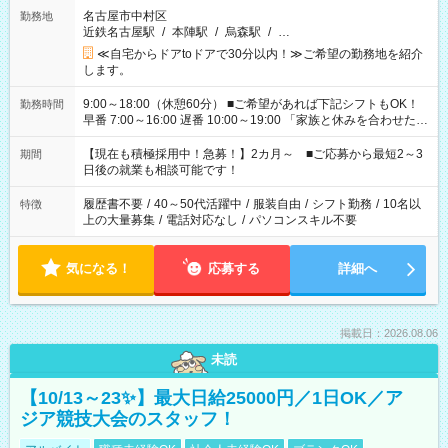
名古屋市中村区
勤務地
近鉄名古屋駅
/
本陣駅
/
烏森駅
/
…
≪自宅からドアtoドアで30分以内！≫ご希望の勤務地を紹介
します。
9:00～18:00（休憩60分） ■ご希望があれば下記シフトもOK！
勤務時間
早番 7:00～16:00 遅番 10:00～19:00 「家族と休みを合わせた
い」 「余裕を持って夕飯の準備がしたい」 「できれば残業はし
たくない」 など、ご希望を教えてくださいね。 ※Wワーク希望
【現在も積極採用中！急募！】2カ月～ ■ご応募から最短2～3
期間
の方へ 今ご覧のお仕事で希望する勤務時間と、もう1つのお仕事
日後の就業も相談可能です！
の勤務時間。 合計で週40時間を超える場合は応募できません。
履歴書不要
/
40～50代活躍中
/
服装自由
/
シフト勤務
/
10名以
特徴
上の大量募集
/
電話対応なし
/
パソコンスキル不要
気になる！
応募する
詳細へ
掲載日：2026.08.06
未読
【10/13～23✨】最大日給25000円／1日OK／ア
ジア競技大会のスタッフ！