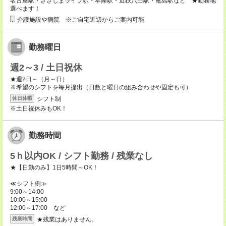
名古屋駅・ささしまライブ駅・本陣駅・近鉄八田駅・亀島駅など ★勤務地
選べます！
介護施設や病院 ※ご自宅近辺からご案内可能
勤務曜日
週2～3 / 土日祝休
★週2日～（月～日）
※希望のシフトを毎月提出（日数と曜日の組み合わせや固定も可）
シフト制
休日休暇
※土日祝休みもOK！
勤務時間
5ｈ以内OK / シフト勤務 / 残業なし
★【日勤のみ】1日5時間～OK！
≪シフト例≫
9:00～14:00
10:00～15:00
12:00～17:00 など
★残業はありません。
残業時間