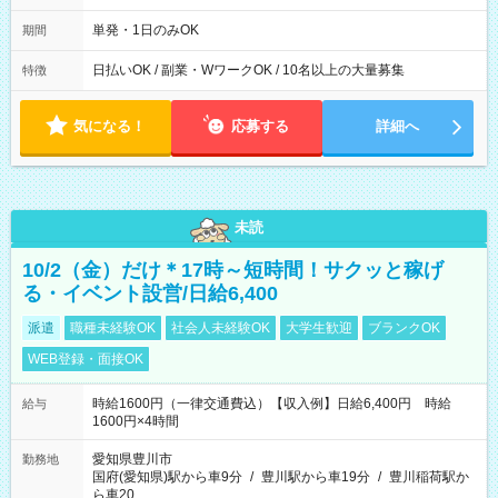
00～20：00
単発・1日のみOK
期間
日払いOK / 副業・WワークOK / 10名以上の大量募集
特徴
気になる！
応募する
詳細へ
未読
10/2（金）だけ＊17時～短時間！サクッと稼げ
る・イベント設営/日給6,400
派遣
職種未経験OK
社会人未経験OK
大学生歓迎
ブランクOK
WEB登録・面接OK
時給1600円（一律交通費込）【収入例】日給6,400円 時給
給与
1600円×4時間
愛知県豊川市
勤務地
国府(愛知県)駅から車9分
/
豊川駅から車19分
/
豊川稲荷駅か
ら車20