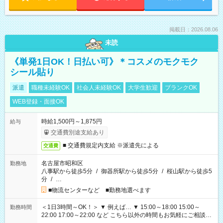
掲載日：2026.08.06
未読
《単発1日OK！日払い可》＊コスメのモクモク
シール貼り
派遣
職種未経験OK
社会人未経験OK
大学生歓迎
ブランクOK
WEB登録・面接OK
時給1,500円～1,875円
給与
交通費別途支給あり
■ 交通費規定内支給 ※派遣先による
交通費
名古屋市昭和区
勤務地
八事駅から徒歩5分
/
御器所駅から徒歩5分
/
桜山駅から徒歩5
分
/
…
■物流センターなど ■勤務地選べます
＜1日3時間～OK！＞ ▼ 例えば… ▼ 15:00～18:00 15:00～
勤務時間
22:00 17:00～22:00 など こちら以外の時間もお気軽にご相談く