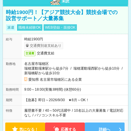
未読
時給1900円！【アジア競技大会】競技会場での
設営サポート／大量募集
派遣
職種未経験OK
WEB登録・面接OK
時給1900円
給与
交通費別途支給あり
交通費支給
交通費
名古屋市瑞穂区
勤務地
瑞穂運動場東駅から徒歩7分
/
瑞穂運動場西駅から徒歩10分
/
新瑞橋駅から徒歩10分
愛知県 名古屋市瑞穂区にある企業
9:00～18:00(実働:8時間) (休憩60分)
勤務時間
【急募】即日～2026/9/30 ★8月～OK！
期間
履歴書不要
/
40～50代活躍中
/
10名以上の大量募集
/
電話対応
特徴
なし
/
パソコンスキル不要
気になる！
応募する
詳細へ