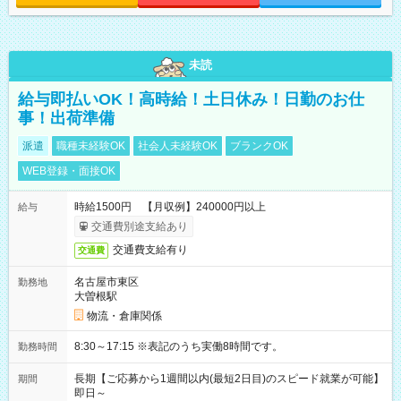
未読
給与即払いOK！高時給！土日休み！日勤のお仕
事！出荷準備
派遣
職種未経験OK
社会人未経験OK
ブランクOK
WEB登録・面接OK
時給1500円 【月収例】240000円以上
給与
交通費別途支給あり
交通費支給有り
交通費
名古屋市東区
勤務地
大曽根駅
物流・倉庫関係
8:30～17:15 ※表記のうち実働8時間です。
勤務時間
長期【ご応募から1週間以内(最短2日目)のスピード就業が可能】
期間
即日～