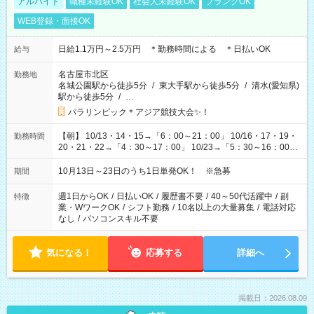
アルバイト
職種未経験OK
社会人未経験OK
ブランクOK
WEB登録・面接OK
日給1.1万円～2.5万円 ＊勤務時間による ＊日払いOK
給与
名古屋市北区
勤務地
名城公園駅から徒歩5分
/
東大手駅から徒歩5分
/
清水(愛知県)
駅から徒歩5分
/
…
パラリンピック＊アジア競技大会✨！
【朝】 10/13・14・15→「6：00～21：00」 10/16・17・19・
勤務時間
20・21・22→「4：30～17：00」 10/23→「5：30～16：00」
【夕方】 10/16・17・19～21→「17：00～26：00」
10/22→「17：00～24：30」 10/23→「16：00～23：00」 ＊
10月13日～23日のうち1日単発OK！ ※急募
期間
勤務時間に関して、面談時にしっかりお伝えします！ 朝だ
け、夕方だけ、などもOKです！
週1日からOK
/
日払いOK
/
履歴書不要
/
40～50代活躍中
/
副
特徴
業・WワークOK
/
シフト勤務
/
10名以上の大量募集
/
電話対応
なし
/
パソコンスキル不要
気になる！
応募する
詳細へ
掲載日：2026.08.09