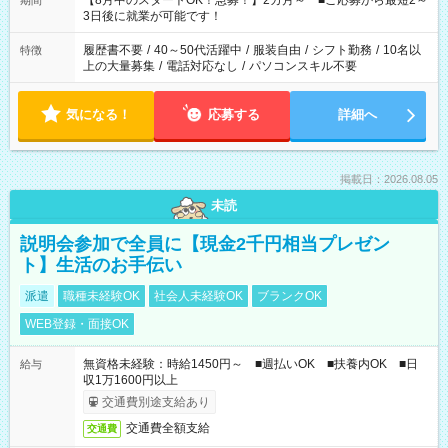
【8月中のスタートOK！急募！】2カ月～ ■ご応募から最短2～
期間
ね。 ※Wワーク希望の方へ 今ご覧のお仕事で希望する勤務時間
3日後に就業が可能です！
と、もう1つのお仕事の勤務時間。 合計で週40時間を超える場
合は応募できません。
履歴書不要
/
40～50代活躍中
/
服装自由
/
シフト勤務
/
10名以
特徴
上の大量募集
/
電話対応なし
/
パソコンスキル不要
気になる！
応募する
詳細へ
掲載日：2026.08.05
未読
説明会参加で全員に【現金2千円相当プレゼン
ト】生活のお手伝い
派遣
職種未経験OK
社会人未経験OK
ブランクOK
WEB登録・面接OK
無資格未経験：時給1450円～ ■週払いOK ■扶養内OK ■日
給与
収1万1600円以上
交通費別途支給あり
交通費全額支給
交通費