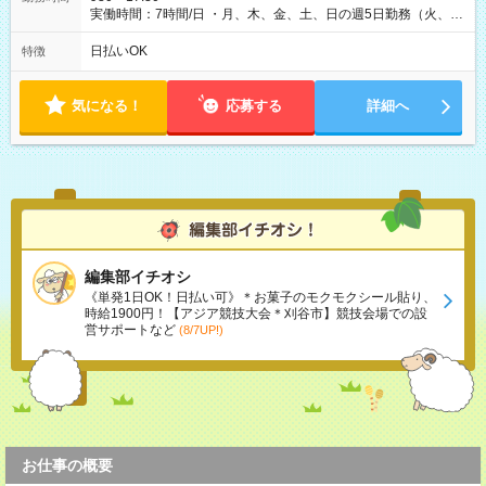
実働時間：7時間/日 ・月、木、金、土、日の週5日勤務（火、水
は固定休です／夏季、年末年始等、長期休暇有り！） ・ワンシ
フト！ 残業ほぼナシ（0～5h/月）
日払いOK
特徴
気になる！
応募する
詳細へ
編集部イチオシ
《単発1日OK！日払い可》＊お菓子のモクモクシール貼り、
時給1900円！【アジア競技大会＊刈谷市】競技会場での設
営サポートなど
(8/7UP!)
お仕事の概要