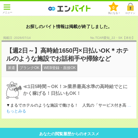
0
メニュー
気になる！
ログイン
お探しのバイト情報は掲載が終了しました。
掲載日 :2026
/
07
/
14
No.TCAR愛知_22・SK【本社】
【週2日～】高時給1650円×日払いOK＊ホテ
ルのような施設でお話相手や掃除など
派遣
ブランクOK
WEB登録・面接OK
≪1日5時間～OK！≫業界最高水準の高時給でとに
かく稼げる！日払いもOK！
▼まるでホテルのような施設で働ける！ 人気の「サービス付き高
...
もっとみる
あなたの閲覧履歴からのオススメ