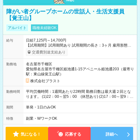
障がい者グループホームの世話人・生活支援員
【覚王山】
アルバイト
職種未経験OK
日給7,125円～14,700円
給与
【試用期間】試用期間あり 試用期間の長さ：3ヶ月 雇用形態、
給与は本採用時と同じです。
交通費別途支給あり
名古屋市千種区
勤務地
愛知県名古屋市千種区姫池通1-15アベニール姫池通203（最寄り
駅：東山線覚王山駅）
株式会社プラスト
平均労働時間：1週間あたり22時間 勤務日数は最大週２回とな
勤務時間
ります。 (1)22：00～翌5：00 (休憩あり) (2)17：00～翌9：
00 (休憩あり) ３６協定提出済 平均労働時間：1週間あたり22
時間 勤務日数は最大週２回となります。 (1)22：00～翌5：00
単発・1日のみOK
期間
(休憩あり) (2)17：00～翌9：00 (休憩あり) ３６協定提出済
副業・WワークOK
特徴
気になる！
応募する
詳細へ