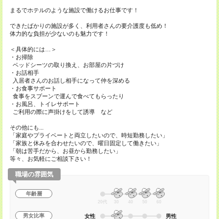
まるでホテルのような施設で働けるお仕事です！
できたばかりの施設が多く、利用者さんの要介護度も低め！
体力的な負担が少ないのも魅力です！
＜具体的には…＞
・お掃除
ベッドシーツの取り換え、お部屋の片づけ
・お話相手
入居者さんのお話し相手になって仲を深める
・お食事サポート
食事をスプーンで運んで食べてもらったり
・お風呂、トイレサポート
ご利用の際に声掛けをして誘導 など
その他にも...
「家庭やプライベートと両立したいので、時短勤務したい」
「家族と休みを合わせたいので、曜日固定して働きたい」
「朝は苦手だから、お昼から勤務したい」
等々、お気軽にご相談下さい！
職場の雰囲気
年齢層
20代
30
40
50
60
男女比率
女性
男性