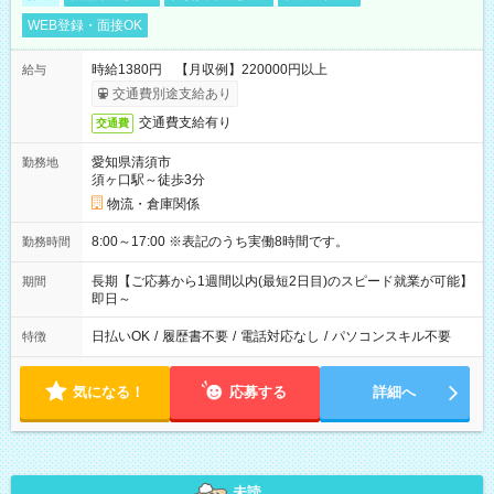
WEB登録・面接OK
時給1380円 【月収例】220000円以上
給与
交通費別途支給あり
交通費支給有り
交通費
愛知県清須市
勤務地
須ヶ口駅～徒歩3分
物流・倉庫関係
8:00～17:00 ※表記のうち実働8時間です。
勤務時間
長期【ご応募から1週間以内(最短2日目)のスピード就業が可能】
期間
即日～
日払いOK
/
履歴書不要
/
電話対応なし
/
パソコンスキル不要
特徴
気になる！
応募する
詳細へ
未読