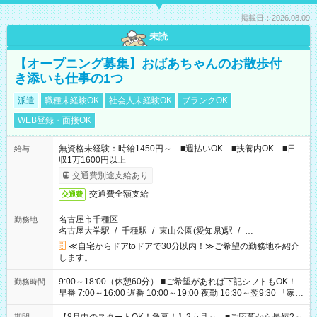
掲載日：2026.08.09
未読
【オープニング募集】おばあちゃんのお散歩付
き添いも仕事の1つ
派遣
職種未経験OK
社会人未経験OK
ブランクOK
WEB登録・面接OK
無資格未経験：時給1450円～ ■週払いOK ■扶養内OK ■日
給与
収1万1600円以上
交通費別途支給あり
交通費全額支給
交通費
名古屋市千種区
勤務地
名古屋大学駅
/
千種駅
/
東山公園(愛知県)駅
/
…
≪自宅からドアtoドアで30分以内！≫ご希望の勤務地を紹介
します。
9:00～18:00（休憩60分） ■ご希望があれば下記シフトもOK！
勤務時間
早番 7:00～16:00 遅番 10:00～19:00 夜勤 16:30～翌9:30 「家族
と休みを合わせたい」 「余裕を持って夕飯の準備がしたい」
「できれば残業はしたくない」 など、ご希望を教えてください