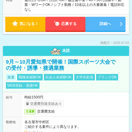
週1日からOK
/
日払いOK
/
履歴書不要
/
40～50代活躍中
/
副
特徴
業・WワークOK
/
シフト勤務
/
10名以上の大量募集
/
電話対応
なし
気になる！
応募する
詳細へ
掲載日：2026.07.03
未読
9月～10月愛知県で開催！国際スポーツ大会で
の受付・誘導・接遇業務
派遣
職種未経験OK
社会人未経験OK
大学生歓迎
ブランクOK
WEB登録・面接OK
時給1500円
給与
交通費別途支給あり
交通費支給
交通費
名古屋市中村区
勤務地
ご紹介する案件により異なります。