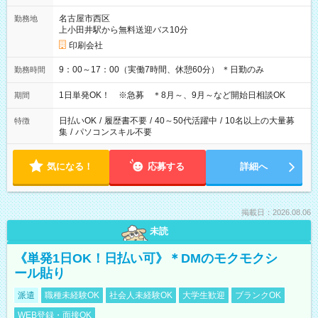
名古屋市西区
勤務地
上小田井駅から無料送迎バス10分
印刷会社
9：00～17：00（実働7時間、休憩60分） ＊日勤のみ
勤務時間
1日単発OK！ ※急募 ＊8月～、9月～など開始日相談OK
期間
日払いOK
/
履歴書不要
/
40～50代活躍中
/
10名以上の大量募
特徴
集
/
パソコンスキル不要
気になる！
応募する
詳細へ
掲載日：2026.08.06
未読
《単発1日OK！日払い可》＊DMのモクモクシ
ール貼り
派遣
職種未経験OK
社会人未経験OK
大学生歓迎
ブランクOK
WEB登録・面接OK