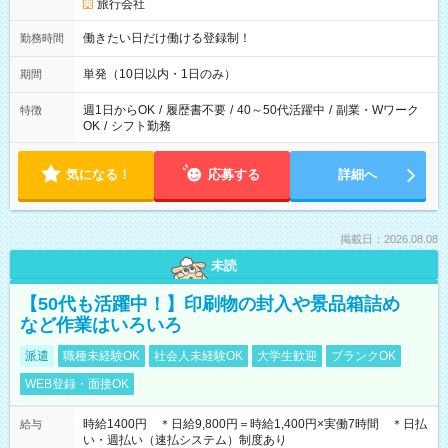
旅行会社
働きたい日だけ働ける登録制！
勤務時間
単発（10日以内・1日のみ）
期間
週1日からOK
/
履歴書不要
/
40～50代活躍中
/
副業・Wワーク
特徴
OK
/
シフト勤務
気になる！
応募する
詳細へ
掲載日：2026.08.08
未読
【50代も活躍中！】印刷物の封入や景品箱詰め
など作業はいろいろ
派遣
職種未経験OK
社会人未経験OK
大学生歓迎
ブランクOK
WEB登録・面接OK
時給1400円 ＊日給9,800円＝時給1,400円×実働7時間 ＊日払
給与
い・週払い（速払システム）制度あり