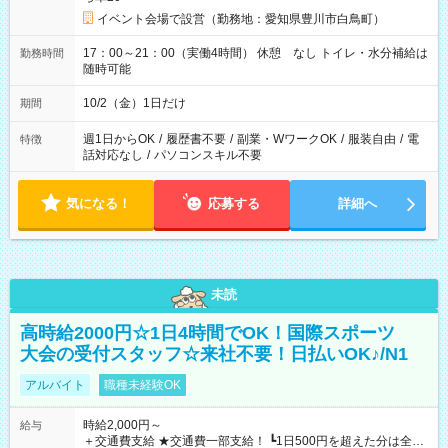
イベント会場で設営（勤務地：愛知県豊川市白鳥町）
17：00～21：00（実働4時間） 休憩 なし トイレ・水分補給は
勤務時間
随時可能
10/2（金）1日だけ
期間
週1日からOK
/
履歴書不要
/
副業・WワークOK
/
服装自由
/
電
特徴
話対応なし
/
パソコンスキル不要
気になる！
応募する
詳細へ
未読
高時給2000円☆1日4時間でOK！国際スポーツ
大会の受付スタッフ☆来社不要！日払いOK♪/N1
アルバイト
職種未経験OK
時給2,000円～
給与
＋交通費支給 ★交通費一部支給！ ┗1日500円を超えた分は全額