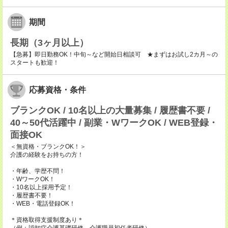
期間
長期（3ヶ月以上）
【急募】即日勤務OK！中旬～など開始日相談可 ★まずはお試し2カ月～の
スタートも歓迎！
応募資格・条件
ブランクOK / 10名以上の大量募集 / 履歴書不要 /
40～50代活躍中 / 副業・WワークOK / WEB登録・
面接OK
＜無資格・ブランクOK！＞
介護の経験をお持ちの方！
・年齢、学歴不問！
・WワークOK！
・10名以上採用予定！
・履歴書不要！
・WEB・電話登録OK！
＊資格取得支援制度あり＊