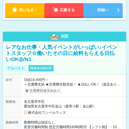
気になる！
応募する
詳細へ
未読
レアなお仕事・人気イベントがいっぱい♪イベン
トスタッフ☆働いたその日に給料もらえる日払
いOK◎/N1
アルバイト
職種未経験OK
日給10,400円～
給与
＋交通費支給 ★交通費全額支給！ ★日払いOK！（規定あり） ┗
働いたその日に現金GET♪ お仕事後はコンビニATMから 日払
交通費別途支給あり
い分を引き落とせます！ 【試用期間】試用期間なし
名古屋市中区
勤務地
愛知県名古屋市中区金山（最寄り駅：金山駅）
株式会社ワンベルウッズ
勤務時間は指定なし
勤務時間
変形労働時間制 想定労働時間160時間/月 【シフト例】 ・10：