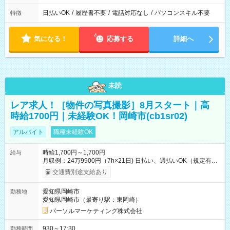
日払いOK
/
履歴書不要
/
電話対応なし
/
パソコンスキル不要
特徴
気になる！
応募する
詳細へ
未読
レア求人！［物件の写真撮影］8月スタート｜高
時給1700円｜未経験OK！岡崎市(cb1sr02)
アルバイト
職種未経験OK
時給1,700円～1,700円
給与
月収例：24万9900円（7h×21日) 日払い、週払いOK（規定有
り） 【試用期間】試用期間なし
交通費別途支給あり
愛知県岡崎市
勤務地
愛知県岡崎市（最寄り駅：東岡崎）
パーソルマーケティング株式会社
930～17:30
勤務時間