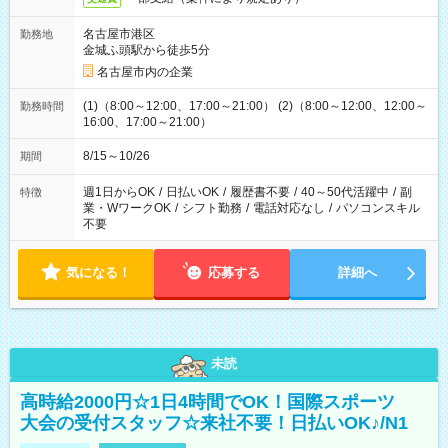
名古屋市港区
勤務地
金城ふ頭駅から徒歩5分
名古屋市内の企業
(1)（8:00～12:00、17:00～21:00） (2)（8:00～12:00、12:00～
勤務時間
16:00、17:00～21:00）
8/15～10/26
期間
週1日からOK
/
日払いOK
/
履歴書不要
/
40～50代活躍中
/
副
特徴
業・WワークOK
/
シフト勤務
/
電話対応なし
/
パソコンスキル
不要
気になる！
応募する
詳細へ
未読
高時給2000円☆1日4時間でOK！国際スポーツ
大会の受付スタッフ☆来社不要！日払いOK♪/N1