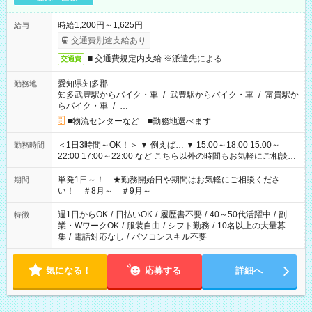
時給1,200円～1,625円
給与
交通費別途支給あり
■ 交通費規定内支給 ※派遣先による
交通費
愛知県知多郡
勤務地
知多武豊駅からバイク・車
/
武豊駅からバイク・車
/
富貴駅か
らバイク・車
/
…
■物流センターなど ■勤務地選べます
＜1日3時間～OK！＞ ▼ 例えば… ▼ 15:00～18:00 15:00～
勤務時間
22:00 17:00～22:00 など こちら以外の時間もお気軽にご相談く
ださい！
単発1日～！ ★勤務開始日や期間はお気軽にご相談くださ
期間
い！ ＃8月～ ＃9月～
週1日からOK
/
日払いOK
/
履歴書不要
/
40～50代活躍中
/
副
特徴
業・WワークOK
/
服装自由
/
シフト勤務
/
10名以上の大量募
集
/
電話対応なし
/
パソコンスキル不要
気になる！
応募する
詳細へ