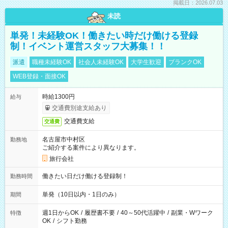
掲載日：2026.07.03
未読
単発！未経験OK！働きたい時だけ働ける登録
制！イベント運営スタッフ大募集！！
派遣
職種未経験OK
社会人未経験OK
大学生歓迎
ブランクOK
WEB登録・面接OK
時給1300円
給与
交通費別途支給あり
交通費支給
交通費
名古屋市中村区
勤務地
ご紹介する案件により異なります。
旅行会社
働きたい日だけ働ける登録制！
勤務時間
単発（10日以内・1日のみ）
期間
週1日からOK
/
履歴書不要
/
40～50代活躍中
/
副業・Wワーク
特徴
OK
/
シフト勤務