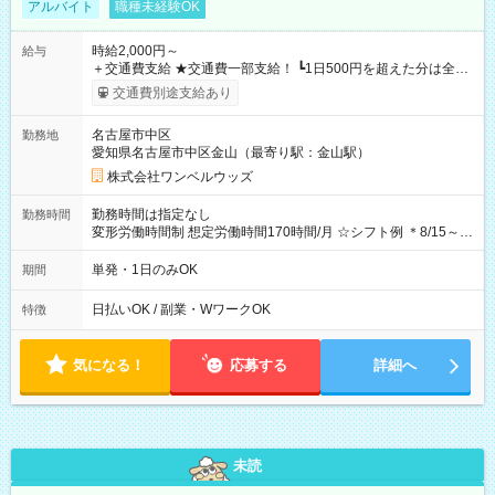
アルバイト
職種未経験OK
時給2,000円～
給与
＋交通費支給 ★交通費一部支給！ ┗1日500円を超えた分は全額
支給！ ※往復500円以内の方は自己負担となります ★日払い
交通費別途支給あり
OK！（規定あり） ┗働いたその日に現金GET♪ お仕事後はコン
ビニATMから 日払い分を引き落とせます！ 【試用期間】試用
名古屋市中区
勤務地
期間なし
愛知県名古屋市中区金山（最寄り駅：金山駅）
株式会社ワンベルウッズ
勤務時間は指定なし
勤務時間
変形労働時間制 想定労働時間170時間/月 ☆シフト例 ＊8/15～
10/26 全日共通 08：00～12：00 17：00～21：00 ＊8/31
～9/19のみ下記シフトもあります！ 12：00～16：00 ＊9/6～
単発・1日のみOK
期間
10/6、10/11～26のみ下記シフトもあります！ 07：00～11：
00
日払いOK / 副業・WワークOK
特徴
気になる！
応募する
詳細へ
未読