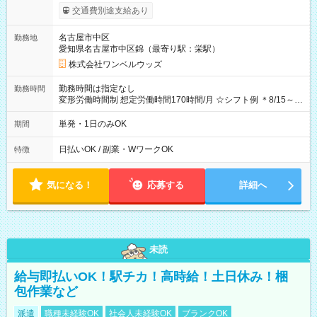
支給！ ※往復500円以内の方は自己負担となります ★日払い
交通費別途支給あり
OK！（規定あり） ┗働いたその日に現金GET♪ お仕事後はコン
ビニATMから 日払い分を引き落とせます！ 【試用期間】試用
名古屋市中区
勤務地
期間なし
愛知県名古屋市中区錦（最寄り駅：栄駅）
株式会社ワンベルウッズ
勤務時間は指定なし
勤務時間
変形労働時間制 想定労働時間170時間/月 ☆シフト例 ＊8/15～
10/26 全日共通 08：00～12：00 17：00～21：00 ＊8/31
～9/19のみ下記シフトもあります！ 12：00～16：00 ＊9/6～
単発・1日のみOK
期間
10/6、10/11～26のみ下記シフトもあります！ 07：00～11：
00
日払いOK / 副業・WワークOK
特徴
気になる！
応募する
詳細へ
未読
給与即払いOK！駅チカ！高時給！土日休み！梱
包作業など
派遣
職種未経験OK
社会人未経験OK
ブランクOK