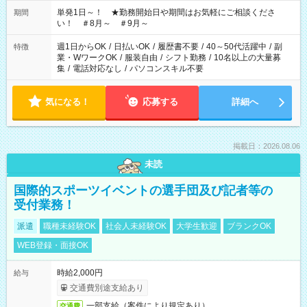
ださい！
単発1日～！ ★勤務開始日や期間はお気軽にご相談くださ
期間
い！ ＃8月～ ＃9月～
週1日からOK
/
日払いOK
/
履歴書不要
/
40～50代活躍中
/
副
特徴
業・WワークOK
/
服装自由
/
シフト勤務
/
10名以上の大量募
集
/
電話対応なし
/
パソコンスキル不要
気になる！
応募する
詳細へ
掲載日：2026.08.06
未読
国際的スポーツイベントの選手団及び記者等の
受付業務！
派遣
職種未経験OK
社会人未経験OK
大学生歓迎
ブランクOK
WEB登録・面接OK
時給2,000円
給与
交通費別途支給あり
一部支給（案件により規定あり）
交通費