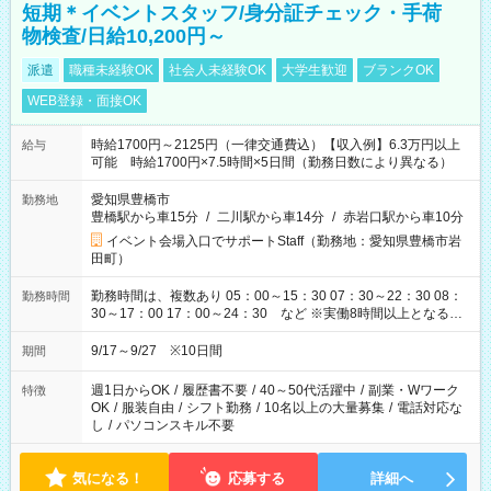
短期＊イベントスタッフ/身分証チェック・手荷
物検査/日給10,200円～
派遣
職種未経験OK
社会人未経験OK
大学生歓迎
ブランクOK
WEB登録・面接OK
時給1700円～2125円（一律交通費込）【収入例】6.3万円以上
給与
可能 時給1700円×7.5時間×5日間（勤務日数により異なる）
愛知県豊橋市
勤務地
豊橋駅から車15分
/
二川駅から車14分
/
赤岩口駅から車10分
イベント会場入口でサポートStaff（勤務地：愛知県豊橋市岩
田町）
勤務時間は、複数あり 05：00～15：30 07：30～22：30 08：
勤務時間
30～17：00 17：00～24：30 など ※実働8時間以上となる勤
務もあります。 【休憩】60分+他休憩あり 交替で取得します。
安全面に配慮しこまめな休憩があります。
9/17～9/27 ※10日間
期間
週1日からOK
/
履歴書不要
/
40～50代活躍中
/
副業・Wワーク
特徴
OK
/
服装自由
/
シフト勤務
/
10名以上の大量募集
/
電話対応な
し
/
パソコンスキル不要
気になる！
応募する
詳細へ