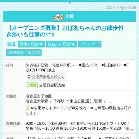
掲載日：2026.08.08
未読
【オープニング募集】おばあちゃんのお散歩付
き添いも仕事の1つ
派遣
職種未経験OK
社会人未経験OK
ブランクOK
WEB登録・面接OK
無資格未経験：時給1450円～ ■週払いOK ■扶養内OK ■日
給与
収1万1600円以上
交通費別途支給あり
交通費全額支給
交通費
名古屋市千種区
勤務地
名古屋大学駅
/
千種駅
/
東山公園(愛知県)駅
/
…
≪自宅からドアtoドアで30分以内！≫ご希望の勤務地を紹介
します。
9:00～18:00（休憩60分） ■ご希望があれば下記シフトもOK！
勤務時間
早番 7:00～16:00 遅番 10:00～19:00 夜勤 16:30～翌9:30 「家族
と休みを合わせたい」 「余裕を持って夕飯の準備がしたい」
「できれば残業はしたくない」 など、ご希望を教えてください