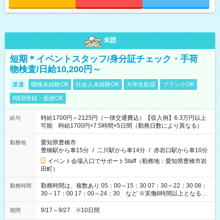
未読
短期＊イベントスタッフ/身分証チェック・手荷
物検査/日給10,200円～
派遣
職種未経験OK
社会人未経験OK
大学生歓迎
ブランクOK
WEB登録・面接OK
時給1700円～2125円（一律交通費込）【収入例】6.3万円以上
給与
可能 時給1700円×7.5時間×5日間（勤務日数により異なる）
愛知県豊橋市
勤務地
豊橋駅から車15分
/
二川駅から車14分
/
赤岩口駅から車10分
イベント会場入口でサポートStaff（勤務地：愛知県豊橋市岩
田町）
勤務時間は、複数あり 05：00～15：30 07：30～22：30 08：
勤務時間
30～17：00 17：00～24：30 など ※実働8時間以上となる勤
務もあります。 【休憩】60分+他休憩あり 交替で取得します。
安全面に配慮しこまめな休憩があります。
9/17～9/27 ※10日間
期間