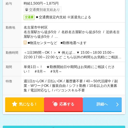
時給1,500円～1,875円
給与
交通費別途支給あり
■ 交通費規定内支給 ※派遣先による
交通費
名古屋市中村区
勤務地
名古屋駅から徒歩5分
/
名鉄名古屋駅から徒歩5分
/
近鉄名古
屋駅から徒歩5分
/
…
■物流センターなど ■勤務地選べます
＜1日3時間～OK！＞ ▼ 例えば… ▼ 15:00～18:00 15:00～
勤務時間
22:00 17:00～22:00 など こちら以外の時間もお気軽にご相談く
ださい！
単発1日～！ ★勤務開始日や期間はお気軽にご相談くださ
期間
い！ ＃8月～ ＃9月～
週1日からOK
/
日払いOK
/
履歴書不要
/
40～50代活躍中
/
副
特徴
業・WワークOK
/
服装自由
/
シフト勤務
/
10名以上の大量募
集
/
電話対応なし
/
パソコンスキル不要
気になる！
応募する
詳細へ