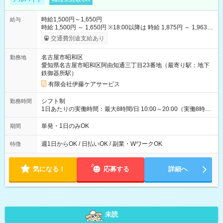
時給1,500円～1,650円
給与
時給 1,500円 ～ 1,650円 ※18:00以降は 時給 1,875円 ～ 1,963円
（夜間割増手当含む） 【その他手当・待遇】 ・昇給：年1回（4
交通費別途支給あり
月） ・賞与：業績や年間勤務時間により支給あり ・資格手当：
保有資格に応じて支給 ・交通費：実費支給（1日上限870円ま
名古屋市昭和区
勤務地
で） ・マイカー通勤可（駐車場あり） 【試用期間】試用期間な
愛知県名古屋市昭和区阿由知通三丁目23番地（最寄り駅：地下
し
鉄御器所駅）
有限会社伊藤ケアサービス
シフト制
勤務時間
1日あたりの実働時間：最大8時間/日 10:00～20:00（実働8時間
／休憩2時間） ★毎週【水曜日】【土曜日】【日曜日】のいずれ
か、または複数日勤務できる方歓迎！ ★「他の曜日で働きた
単発・1日のみOK
期間
い」「別のお仕事を希望したい」という方も柔軟に調整可能で
す。ご応募時にご遠慮なくご相談ください。 ※残業は原則あり
週1日からOK / 日払いOK / 副業・WワークOK
特徴
ません。
気になる！
応募する
詳細へ
未読