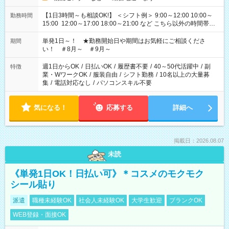
【1日3時間～も相談OK!】 ＜シフト例＞ 9:00～12:00 10:00～
勤務時間
15:00 12:00～17:00 18:00～21:00 など こちら以外の時間帯も
お気軽にご相談ください！
単発1日～！ ★勤務開始日や期間はお気軽にご相談くださ
期間
い！ ＃8月～ ＃9月～
週1日からOK
/
日払いOK
/
履歴書不要
/
40～50代活躍中
/
副
特徴
業・WワークOK
/
服装自由
/
シフト勤務
/
10名以上の大量募
集
/
電話対応なし
/
パソコンスキル不要
気になる！
応募する
詳細へ
掲載日：2026.08.07
未読
《単発1日OK！日払い可》＊コスメのモクモク
シール貼り
派遣
職種未経験OK
社会人未経験OK
大学生歓迎
ブランクOK
WEB登録・面接OK