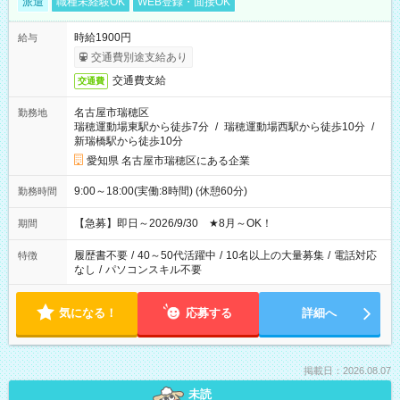
派遣
職種未経験OK
WEB登録・面接OK
時給1900円
給与
交通費別途支給あり
交通費支給
交通費
名古屋市瑞穂区
勤務地
瑞穂運動場東駅から徒歩7分
/
瑞穂運動場西駅から徒歩10分
/
新瑞橋駅から徒歩10分
愛知県 名古屋市瑞穂区にある企業
9:00～18:00(実働:8時間) (休憩60分)
勤務時間
【急募】即日～2026/9/30 ★8月～OK！
期間
履歴書不要
/
40～50代活躍中
/
10名以上の大量募集
/
電話対応
特徴
なし
/
パソコンスキル不要
気になる！
応募する
詳細へ
掲載日：2026.08.07
未読