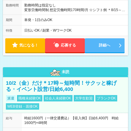
勤務時間は指定なし
勤務時間
変形労働時間制 想定労働時間170時間/月 ☆シフト例 ＊8/15～
10/26 全日共通 08：00～12：00 17：00～21：00 ＊8/31
～9/19のみ下記シフトもあります！ 12：00～16：00 ＊9/6～
単発・1日のみOK
期間
10/6、10/11～26のみ下記シフトもあります！ 07：00～11：
00
日払いOK / 副業・WワークOK
特徴
気になる！
応募する
詳細へ
未読
10/2（金）だけ＊17時～短時間！サクッと稼げ
る・イベント設営/日給6,400
派遣
職種未経験OK
社会人未経験OK
大学生歓迎
ブランクOK
WEB登録・面接OK
時給1600円（一律交通費込）【収入例】日給6,400円 時給
給与
1600円×4時間