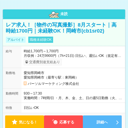
未読
レア求人！［物件の写真撮影］8月スタート｜高
時給1700円｜未経験OK！岡崎市(cb1sr02)
アルバイト
職種未経験OK
時給1,700円～1,700円
給与
月収例：24万9900円（7h×21日) 日払い、週払いOK（規定有
り） 【試用期間】試用期間なし
交通費別途支給あり
愛知県岡崎市
勤務地
愛知県岡崎市（最寄り駅：東岡崎）
パーソルマーケティング株式会社
930～17:30
勤務時間
実働時間：7時間/日 ・月、木、金、土、日の週5日勤務（火、水
は固定休です／夏季、年末年始等、長期休暇有り！） ・ワンシ
フト！ 残業ほぼナシ（0～5h/月）
日払いOK
特徴
気になる！
応募する
詳細へ