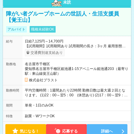
未読
障がい者グループホームの世話人・生活支援員
【覚王山】
アルバイト
職種未経験OK
日給7,125円～14,700円
給与
【試用期間】試用期間あり 試用期間の長さ：3ヶ月 雇用形態、
給与は本採用時と同じです。
交通費別途支給あり
名古屋市千種区
勤務地
愛知県名古屋市千種区姫池通1-15アベニール姫池通203（最寄り
駅：東山線覚王山駅）
株式会社プラスト
平均労働時間：1週間あたり22時間 勤務日数は最大週２回とな
勤務時間
ります。 (1)22：00～翌5：00 (休憩あり) (2)17：00～翌9：
00 (休憩あり) ３６協定提出済 平均労働時間：1週間あたり22
時間 勤務日数は最大週２回となります。 (1)22：00～翌5：00
単発・1日のみOK
期間
(休憩あり) (2)17：00～翌9：00 (休憩あり) ３６協定提出済
副業・WワークOK
特徴
気になる！
応募する
詳細へ