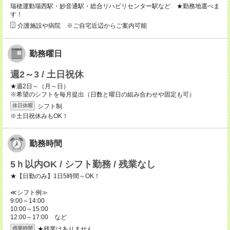
瑞穂運動場西駅・妙音通駅・総合リハビリセンター駅など ★勤務地選べま
す！
介護施設や病院 ※ご自宅近辺からご案内可能
勤務曜日
週2～3 / 土日祝休
★週2日～（月～日）
※希望のシフトを毎月提出（日数と曜日の組み合わせや固定も可）
シフト制
休日休暇
※土日祝休みもOK！
勤務時間
5ｈ以内OK / シフト勤務 / 残業なし
★【日勤のみ】1日5時間～OK！
≪シフト例≫
9:00～14:00
10:00～15:00
12:00～17:00 など
★残業はありません。
残業時間