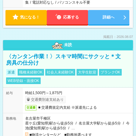
集
/
電話対応なし
/
パソコンスキル不要
気になる！
応募する
詳細へ
掲載日：2026.08.07
未読
〈カンタン作業！〉スキマ時間にサクッと＊文
房具の仕分け
派遣
職種未経験OK
社会人未経験OK
大学生歓迎
ブランクOK
WEB登録・面接OK
時給1,500円～1,875円
給与
交通費別途支給あり
■ 交通費規定内支給 ※派遣先による
交通費
名古屋市千種区
勤務地
星ケ丘(愛知県)駅から徒歩5分
/
名古屋大学駅から徒歩5分
/
今
池(愛知県)駅から徒歩5分
/
…
■物流センターなど ■勤務地選べます