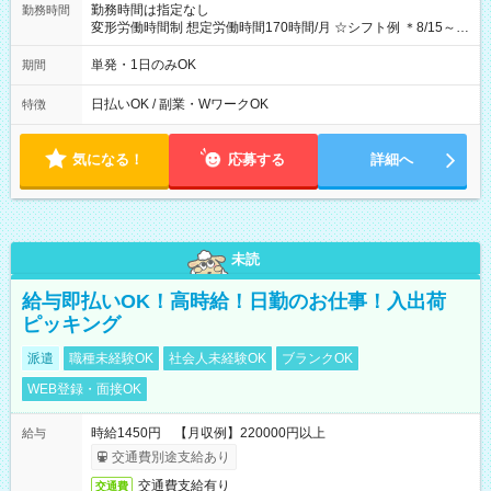
勤務時間は指定なし
勤務時間
変形労働時間制 想定労働時間170時間/月 ☆シフト例 ＊8/15～
10/26 全日共通 08：00～12：00 17：00～21：00 ＊8/31
～9/19のみ下記シフトもあります！ 12：00～16：00 ＊9/6～
単発・1日のみOK
期間
10/6、10/11～26のみ下記シフトもあります！ 07：00～11：
00
日払いOK / 副業・WワークOK
特徴
気になる！
応募する
詳細へ
未読
給与即払いOK！高時給！日勤のお仕事！入出荷
ピッキング
派遣
職種未経験OK
社会人未経験OK
ブランクOK
WEB登録・面接OK
時給1450円 【月収例】220000円以上
給与
交通費別途支給あり
交通費支給有り
交通費