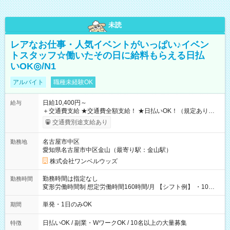
未読
レアなお仕事・人気イベントがいっぱい♪イベン
トスタッフ☆働いたその日に給料もらえる日払
いOK◎/N1
アルバイト
職種未経験OK
日給10,400円～
給与
＋交通費支給 ★交通費全額支給！ ★日払いOK！（規定あり） ┗
働いたその日に現金GET♪ お仕事後はコンビニATMから 日払
交通費別途支給あり
い分を引き落とせます！ 【試用期間】試用期間なし
名古屋市中区
勤務地
愛知県名古屋市中区金山（最寄り駅：金山駅）
株式会社ワンベルウッズ
勤務時間は指定なし
勤務時間
変形労働時間制 想定労働時間160時間/月 【シフト例】 ・10：
00～20：00
単発・1日のみOK
期間
日払いOK / 副業・WワークOK / 10名以上の大量募集
特徴