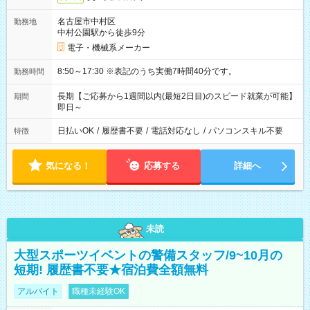
名古屋市中村区
勤務地
中村公園駅から徒歩9分
電子・機械系メーカー
8:50～17:30 ※表記のうち実働7時間40分です。
勤務時間
長期【ご応募から1週間以内(最短2日目)のスピード就業が可能】
期間
即日～
日払いOK
/
履歴書不要
/
電話対応なし
/
パソコンスキル不要
特徴
気になる！
応募する
詳細へ
未読
大型スポーツイベントの警備スタッフ/9~10月の
短期! 履歴書不要★宿泊費全額無料
アルバイト
職種未経験OK