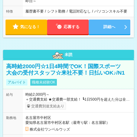
即日～
履歴書不要
/
シフト勤務
/
電話対応なし
/
パソコンスキル不要
特徴
気になる！
応募する
詳細へ
未読
高時給2000円☆1日4時間でOK！国際スポーツ
大会の受付スタッフ☆来社不要！日払いOK♪/N1
アルバイト
職種未経験OK
時給2,000円～
給与
＋交通費支給 ★交通費一部支給！ ┗1日500円を超えた分は全額
支給！ ※往復500円以内の方は自己負担となります ★日払い
交通費別途支給あり
OK！（規定あり） ┗働いたその日に現金GET♪ お仕事後はコン
ビニATMから 日払い分を引き落とせます！ 【試用期間】試用
名古屋市中村区
勤務地
期間なし
愛知県名古屋市中村区名駅（最寄り駅：名古屋駅）
株式会社ワンベルウッズ