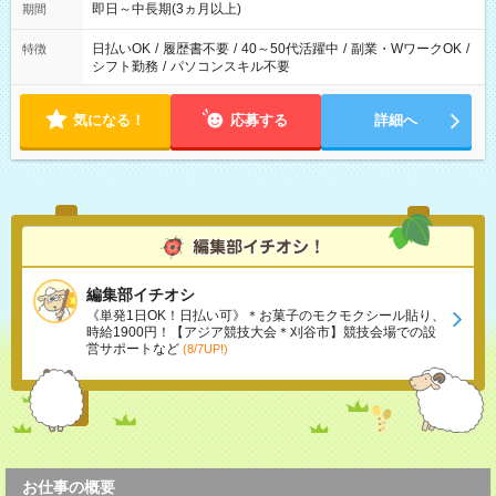
もありませんので、自分のペースを大切にしながら、長く安心
即日～中長期(3ヵ月以上)
期間
して働ける環境です。 夕飯の準備や家族との時間もしっかり確
保できるため、主婦（夫）の方も無理なく続けていただけま
日払いOK
/
履歴書不要
/
40～50代活躍中
/
副業・WワークOK
/
特徴
す。
シフト勤務
/
パソコンスキル不要
気になる！
応募する
詳細へ
編集部イチオシ
《単発1日OK！日払い可》＊お菓子のモクモクシール貼り、
時給1900円！【アジア競技大会＊刈谷市】競技会場での設
営サポートなど
(8/7UP!)
お仕事の概要