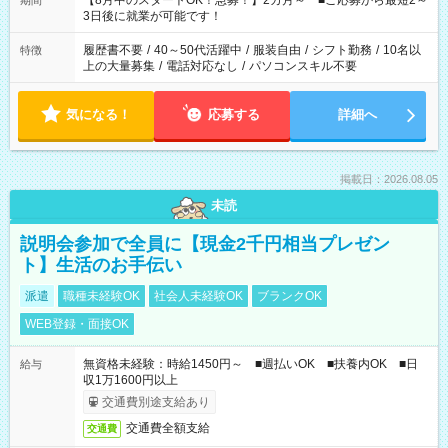
【8月中のスタートOK！急募！】2カ月～ ■ご応募から最短2～
期間
ね。 ※Wワーク希望の方へ 今ご覧のお仕事で希望する勤務時間
3日後に就業が可能です！
と、もう1つのお仕事の勤務時間。 合計で週40時間を超える場
合は応募できません。
履歴書不要
/
40～50代活躍中
/
服装自由
/
シフト勤務
/
10名以
特徴
上の大量募集
/
電話対応なし
/
パソコンスキル不要
気になる！
応募する
詳細へ
掲載日：2026.08.05
未読
説明会参加で全員に【現金2千円相当プレゼン
ト】生活のお手伝い
派遣
職種未経験OK
社会人未経験OK
ブランクOK
WEB登録・面接OK
無資格未経験：時給1450円～ ■週払いOK ■扶養内OK ■日
給与
収1万1600円以上
交通費別途支給あり
交通費全額支給
交通費