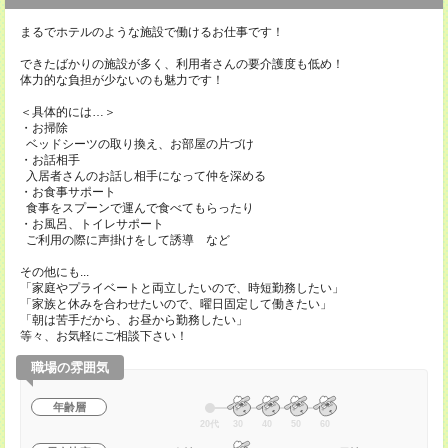
まるでホテルのような施設で働けるお仕事です！
できたばかりの施設が多く、利用者さんの要介護度も低め！
体力的な負担が少ないのも魅力です！
＜具体的には…＞
・お掃除
ベッドシーツの取り換え、お部屋の片づけ
・お話相手
入居者さんのお話し相手になって仲を深める
・お食事サポート
食事をスプーンで運んで食べてもらったり
・お風呂、トイレサポート
ご利用の際に声掛けをして誘導 など
その他にも...
「家庭やプライベートと両立したいので、時短勤務したい」
「家族と休みを合わせたいので、曜日固定して働きたい」
「朝は苦手だから、お昼から勤務したい」
等々、お気軽にご相談下さい！
職場の雰囲気
年齢層
20代
30
40
50
60