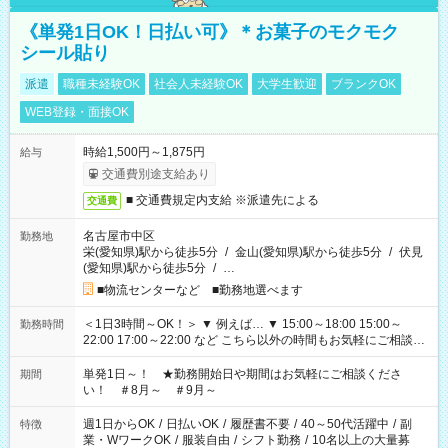
《単発1日OK！日払い可》＊お菓子のモクモク
シール貼り
派遣
職種未経験OK
社会人未経験OK
大学生歓迎
ブランクOK
WEB登録・面接OK
時給1,500円～1,875円
給与
交通費別途支給あり
■ 交通費規定内支給 ※派遣先による
交通費
名古屋市中区
勤務地
栄(愛知県)駅から徒歩5分
/
金山(愛知県)駅から徒歩5分
/
伏見
(愛知県)駅から徒歩5分
/
…
■物流センターなど ■勤務地選べます
＜1日3時間～OK！＞ ▼ 例えば… ▼ 15:00～18:00 15:00～
勤務時間
22:00 17:00～22:00 など こちら以外の時間もお気軽にご相談く
ださい！
単発1日～！ ★勤務開始日や期間はお気軽にご相談くださ
期間
い！ ＃8月～ ＃9月～
週1日からOK
/
日払いOK
/
履歴書不要
/
40～50代活躍中
/
副
特徴
業・WワークOK
/
服装自由
/
シフト勤務
/
10名以上の大量募