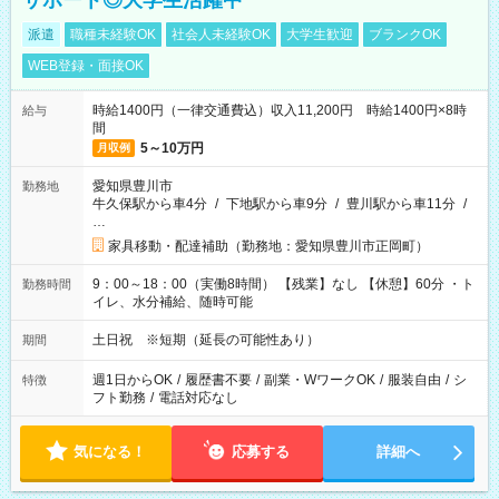
サポート◎大学生活躍中
派遣
職種未経験OK
社会人未経験OK
大学生歓迎
ブランクOK
WEB登録・面接OK
時給1400円（一律交通費込）収入11,200円 時給1400円×8時
給与
間
5～10万円
月収例
愛知県豊川市
勤務地
牛久保駅から車4分
/
下地駅から車9分
/
豊川駅から車11分
/
…
家具移動・配達補助（勤務地：愛知県豊川市正岡町）
9：00～18：00（実働8時間） 【残業】なし 【休憩】60分 ・ト
勤務時間
イレ、水分補給、随時可能
土日祝 ※短期（延長の可能性あり）
期間
週1日からOK
/
履歴書不要
/
副業・WワークOK
/
服装自由
/
シ
特徴
フト勤務
/
電話対応なし
気になる！
応募する
詳細へ