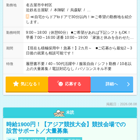
名古屋市中村区
勤務地
近鉄名古屋駅
/
本陣駅
/
烏森駅
/
…
≪自宅からドアtoドアで30分以内！≫ご希望の勤務地を紹介
します。
9:00～18:00（休憩60分） ■ご希望があれば下記シフトもOK！
勤務時間
早番 7:00～16:00 遅番 10:00～19:00 「家族と休みを合わせた
い」 「余裕を持って夕飯の準備がしたい」 「できれば残業はし
たくない」 など、ご希望を教えてくださいね。 ※Wワーク希望
【現在も積極採用中！急募！】2カ月～ ■ご応募から最短2～3
期間
の方へ 今ご覧のお仕事で希望する勤務時間と、もう1つのお仕事
日後の就業も相談可能です！
の勤務時間。 合計で週40時間を超える場合は応募できません。
履歴書不要
/
40～50代活躍中
/
服装自由
/
シフト勤務
/
10名以
特徴
上の大量募集
/
電話対応なし
/
パソコンスキル不要
気になる！
応募する
詳細へ
掲載日：2026.08.08
未読
時給1900円！【アジア競技大会】競技会場での
設営サポート／大量募集