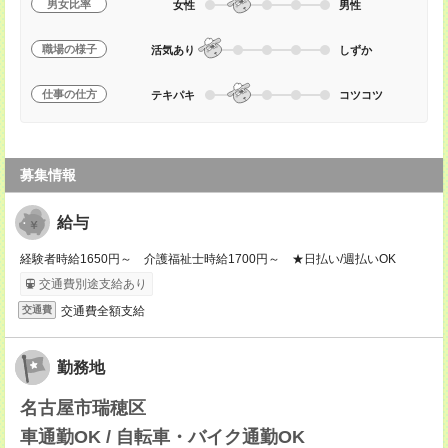
男女比率
女性
男性
職場の様子
活気あり
しずか
仕事の仕方
テキパキ
コツコツ
募集情報
給与
経験者時給1650円～ 介護福祉士時給1700円～ ★日払い/週払いOK
交通費別途支給あり
交通費全額支給
交通費
勤務地
名古屋市瑞穂区
車通勤OK / 自転車・バイク通勤OK