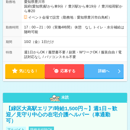
愛知県豊川市
勤務地
国府(愛知県)駅から車9分
/
豊川駅から車19分
/
豊川稲荷駅か
ら車20
イベント会場で設営（勤務地：愛知県豊川市白鳥町）
17：00～21：00（実働4時間） 休憩 なし トイレ・水分補給は
勤務時間
随時可能
10/2（金）1日だけ
期間
週1日からOK
/
履歴書不要
/
副業・WワークOK
/
服装自由
/
電
特徴
話対応なし
/
パソコンスキル不要
気になる！
応募する
詳細へ
未読
【緑区大高駅エリア/時給1,500円～】週1日～歓
迎／見守り中心の在宅介護ヘルパー（車通勤
可）
アルバイト
職種未経験OK