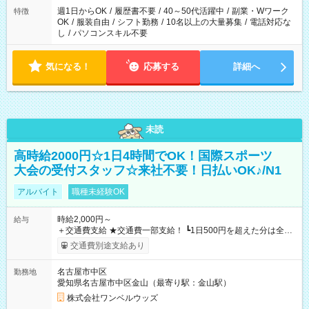
週1日からOK
/
履歴書不要
/
40～50代活躍中
/
副業・Wワーク
特徴
OK
/
服装自由
/
シフト勤務
/
10名以上の大量募集
/
電話対応な
し
/
パソコンスキル不要
気になる！
応募する
詳細へ
未読
高時給2000円☆1日4時間でOK！国際スポーツ
大会の受付スタッフ☆来社不要！日払いOK♪/N1
アルバイト
職種未経験OK
時給2,000円～
給与
＋交通費支給 ★交通費一部支給！ ┗1日500円を超えた分は全額
支給！ ※往復500円以内の方は自己負担となります ★日払い
交通費別途支給あり
OK！（規定あり） ┗働いたその日に現金GET♪ お仕事後はコン
ビニATMから 日払い分を引き落とせます！ 【試用期間】試用
名古屋市中区
勤務地
期間なし
愛知県名古屋市中区金山（最寄り駅：金山駅）
株式会社ワンベルウッズ