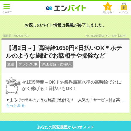
0
メニュー
気になる！
ログイン
お探しのバイト情報は掲載が終了しました。
掲載日 :2026
/
07
/
23
No.TCAR愛知_50・SK【本社】
【週2日～】高時給1650円×日払いOK＊ホテ
ルのような施設でお話相手や掃除など
派遣
ブランクOK
WEB登録・面接OK
≪1日5時間～OK！≫業界最高水準の高時給でとに
かく稼げる！日払いもOK！
▼まるでホテルのような施設で働ける！ 人気の「サービス付き高
...
もっとみる
あなたの閲覧履歴からのオススメ