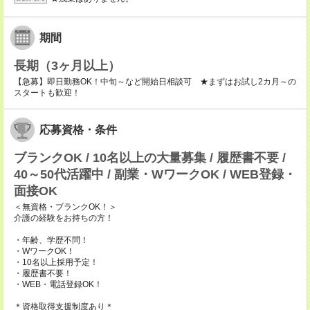
期間
長期（3ヶ月以上）
【急募】即日勤務OK！中旬～など開始日相談可 ★まずはお試し2カ月～の
スタートも歓迎！
応募資格・条件
ブランクOK / 10名以上の大量募集 / 履歴書不要 /
40～50代活躍中 / 副業・WワークOK / WEB登録・
面接OK
＜無資格・ブランクOK！＞
介護の経験をお持ちの方！
・年齢、学歴不問！
・WワークOK！
・10名以上採用予定！
・履歴書不要！
・WEB・電話登録OK！
＊資格取得支援制度あり＊