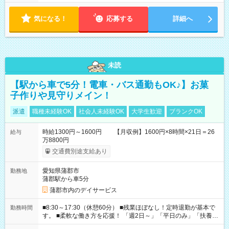
気になる！
応募する
詳細へ
未読
【駅から車で5分！電車・バス通勤もOK♪】お菓
子作りや見守りメイン！
派遣
職種未経験OK
社会人未経験OK
大学生歓迎
ブランクOK
時給1300円～1600円 【月収例】1600円×8時間×21日＝26
給与
万8800円
交通費別途支給あり
愛知県蒲郡市
勤務地
蒲郡駅から車5分
蒲郡市内のデイサービス
■8:30～17:30（休憩60分） ■残業ほぼなし！定時退勤が基本で
勤務時間
す。 ■柔軟な働き方を応援！ 「週2日～」「平日のみ」「扶養内
勤務」など、あなたの生活に合わせた相談が可能。 無理な連勤