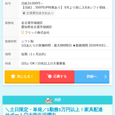
日給10,000円～
給与
【日給1，500円UP特典あり】 9月より前に入社&シフト登録す
ると 期間中(9/16~10/23) の日給がUP! 日給1万1500円でしっか
交通費別途支給あり
り稼げます♪ 【試用期間】試用期間なし
名古屋市瑞穂区
勤務地
愛知県名古屋市瑞穂区
フリック株式会社
シフト制
勤務時間
1日あたりの実働時間：最大8時間/日 ★勤務期間 2026年9月16
日~2026年10月23日 短期勤務OK! 期間中フル勤務できる方優遇
※週3~5日勤務(勤務日数応相談) ※期間前から勤務スタートも可
短期（1ヶ月以内）
期間
能です! ★勤務時間 8:00~17:00(休憩1時間) ※現場により変動あ
り ※夜勤シフトあり
日払いOK / 10名以上の大量募集
特徴
気になる！
応募する
詳細へ
未読
＼土日限定・単発／1勤務1万円以上！家具配達