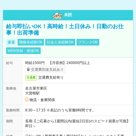
未読
給与即払いOK！高時給！土日休み！日勤のお仕
事！出荷準備
派遣
職種未経験OK
社会人未経験OK
ブランクOK
WEB登録・面接OK
時給1500円 【月収例】240000円以上
給与
交通費別途支給あり
交通費支給有り
交通費
名古屋市東区
勤務地
大曽根駅
物流・倉庫関係
8:30～17:15 ※表記のうち実働8時間です。
勤務時間
長期【ご応募から1週間以内(最短2日目)のスピード就業が可能】
期間
即日～