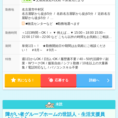
■ 交通費規定内支給 ※派遣先による
交通費
名古屋市中村区
勤務地
名古屋駅から徒歩5分
/
名鉄名古屋駅から徒歩5分
/
近鉄名古
屋駅から徒歩5分
/
…
■物流センターなど ■勤務地選べます
＜1日3時間～OK！＞ ▼ 例えば… ▼ 15:00～18:00 15:00～
勤務時間
22:00 17:00～22:00 など こちら以外の時間もお気軽にご相談く
ださい！
単発1日～！ ★勤務開始日や期間はお気軽にご相談くださ
期間
い！ ＃8月～ ＃9月～
週1日からOK
/
日払いOK
/
履歴書不要
/
40～50代活躍中
/
副
特徴
業・WワークOK
/
服装自由
/
シフト勤務
/
10名以上の大量募
集
/
電話対応なし
/
パソコンスキル不要
気になる！
応募する
詳細へ
未読
障がい者グループホームの世話人・生活支援員