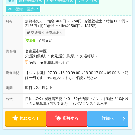
派遣
職種未経験OK
社会人未経験OK
ブランクOK
WEB登録・面接OK
無資格の方：時給1400円～1750円 / 介護福祉士：時給1700円～
給与
2125円 / 初任者以上：時給1500円～1875円
交通費別途支給あり
全額支給
交通費
名古屋市中区
勤務地
栄(愛知県)駅
/
伏見(愛知県)駅
/
矢場町駅
/
…
病院 ★勤務地選べます！
【シフト例】 07:00～16:00 09:00～18:00 17:00～09:00 ※ 上記
勤務時間
は一例です！その他シフトもご相談ください！
即日～2ヶ月以上
期間
日払いOK
/
履歴書不要
/
40～50代活躍中
/
シフト勤務
/
10名以
特徴
上の大量募集
/
電話対応なし
/
パソコンスキル不要
気になる！
応募する
詳細へ