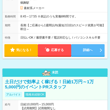
鶴舞駅
素材系メーカー
8:45～17:55 ※表記のうち実働8時間です。
勤務時間
長期【ご応募から1週間以内(最短2日目)のスピード就業が可能】
期間
即日～
日払いOK
/
履歴書不要
/
電話対応なし
/
パソコンスキル不要
特徴
気になる！
応募する
詳細へ
未読
土日だけで効率よく稼げる！日給1万円～1万
5,000円のイベントPRスタッフ
アルバイト
職種未経験OK
日給10,000円～15,000円
給与
【試用期間】試用期間なし