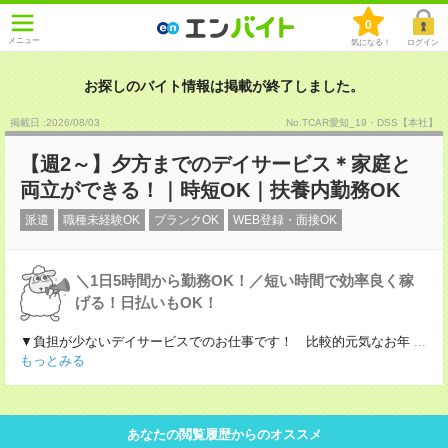
0
メニュー
気になる！
ログイン
お探しのバイト情報は掲載が終了しました。
掲載日 :2026
/
08
/
03
No.TCAR愛知_19・DSS【本社】
【週2～】夕方までのデイサービス＊家庭と
両立ができる！｜時短OK｜扶養内勤務OK
派遣
職種未経験OK
ブランクOK
WEB登録・面接OK
＼1日5時間から勤務OK！／短い時間で効率良く稼
げる！日払いもOK！
▼負担が少ないデイサービスでのお仕事です！ 比較的元気なお年
...
もっとみる
あなたの閲覧履歴からのオススメ