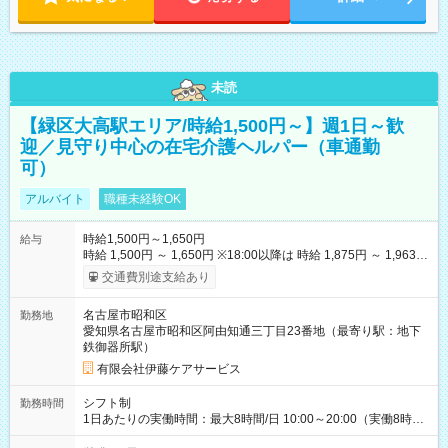
未読
【緑区大高駅エリア/時給1,500円～】週1日～歓
迎／見守り中心の在宅介護ヘルパー（車通勤
可）
アルバイト
職種未経験OK
時給1,500円～1,650円
給与
時給 1,500円 ～ 1,650円 ※18:00以降は 時給 1,875円 ～ 1,963円
（夜間割増手当含む） 【その他手当・待遇】 ・昇給：年1回（4
交通費別途支給あり
月） ・賞与：業績や年間勤務時間により支給あり ・資格手当：
保有資格に応じて支給 ・交通費：実費支給（1日上限870円ま
名古屋市昭和区
勤務地
で） ・マイカー通勤可（駐車場あり） 【試用期間】試用期間な
愛知県名古屋市昭和区阿由知通三丁目23番地（最寄り駅：地下
し
鉄御器所駅）
有限会社伊藤ケアサービス
シフト制
勤務時間
1日あたりの実働時間：最大8時間/日 10:00～20:00（実働8時間
／休憩2時間） ★毎週【水曜日】【土曜日】【日曜日】のいずれ