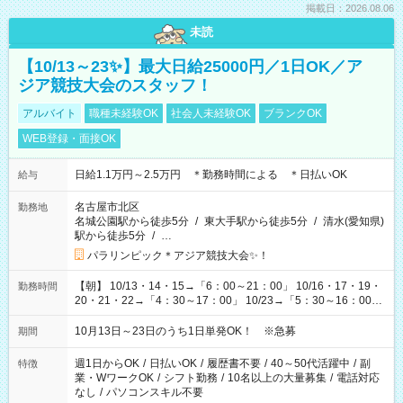
掲載日：2026.08.06
未読
【10/13～23✨】最大日給25000円／1日OK／ア
ジア競技大会のスタッフ！
アルバイト
職種未経験OK
社会人未経験OK
ブランクOK
WEB登録・面接OK
日給1.1万円～2.5万円 ＊勤務時間による ＊日払いOK
給与
名古屋市北区
勤務地
名城公園駅から徒歩5分
/
東大手駅から徒歩5分
/
清水(愛知県)
駅から徒歩5分
/
…
パラリンピック＊アジア競技大会✨！
【朝】 10/13・14・15→「6：00～21：00」 10/16・17・19・
勤務時間
20・21・22→「4：30～17：00」 10/23→「5：30～16：00」
【夕方】 10/16・17・19～21→「17：00～26：00」
10/22→「17：00～24：30」 10/23→「16：00～23：00」 ＊
10月13日～23日のうち1日単発OK！ ※急募
期間
勤務時間に関して、面談時にしっかりお伝えします！ 朝だ
け、夕方だけ、などもOKです！
週1日からOK
/
日払いOK
/
履歴書不要
/
40～50代活躍中
/
副
特徴
業・WワークOK
/
シフト勤務
/
10名以上の大量募集
/
電話対応
なし
/
パソコンスキル不要