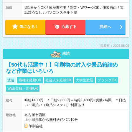
週1日からOK
/
履歴書不要
/
副業・WワークOK
/
服装自由
/
電
特徴
話対応なし
/
パソコンスキル不要
気になる！
応募する
詳細へ
掲載日：2026.08.06
未読
【50代も活躍中！】印刷物の封入や景品箱詰め
など作業はいろいろ
派遣
職種未経験OK
社会人未経験OK
大学生歓迎
ブランクOK
WEB登録・面接OK
時給1400円 ＊日給9,800円＝時給1,400円×実働7時間 ＊日払
給与
い・週払い（速払システム）制度あり
名古屋市西区
勤務地
上小田井駅から無料送迎バス10分
印刷会社