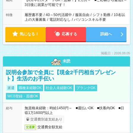
【8月中のスタートOK！急募！】2カ月～ ■ご応募から最短2～
期間
ね。 ※Wワーク希望の方へ 今ご覧のお仕事で希望する勤務時間
3日後に就業が可能です！
と、もう1つのお仕事の勤務時間。 合計で週40時間を超える場
合は応募できません。
履歴書不要
/
40～50代活躍中
/
服装自由
/
シフト勤務
/
10名以
特徴
上の大量募集
/
電話対応なし
/
パソコンスキル不要
気になる！
応募する
詳細へ
掲載日：2026.08.05
未読
説明会参加で全員に【現金2千円相当プレゼン
ト】生活のお手伝い
派遣
職種未経験OK
社会人未経験OK
ブランクOK
WEB登録・面接OK
無資格未経験：時給1450円～ ■週払いOK ■扶養内OK ■日
給与
収1万1600円以上
交通費別途支給あり
交通費全額支給
交通費