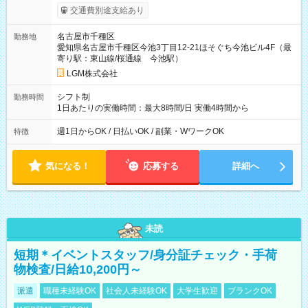
交通費別途支給あり
名古屋市千種区
勤務地
愛知県名古屋市千種区今池3丁目12-21ほそぐち今池ビル4F（最
寄り駅：東山線/桜通線 今池駅）
LGM株式会社
シフト制
勤務時間
1日あたりの実働時間：最大8時間/日 実働4時間から
週1日からOK / 日払いOK / 副業・WワークOK
特徴
気になる！
応募する
詳細へ
未読
短期＊イベントスタッフ/身分証チェック・手荷
物検査/日給10,200円～
派遣
職種未経験OK
社会人未経験OK
大学生歓迎
ブランクOK