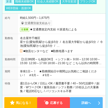
派遣
職種未経験OK
社会人未経験OK
大学生歓迎
ブランクOK
WEB登録・面接OK
時給1,500円～1,875円
給与
交通費別途支給あり
■ 交通費規定内支給 ※派遣先による
交通費
名古屋市千種区
勤務地
星ケ丘(愛知県)駅から徒歩5分
/
名古屋大学駅から徒歩5分
/
今
池(愛知県)駅から徒歩5分
/
…
■物流センターなど ■勤務地選べます
【1日3時間～も相談OK!】 ＜シフト例＞ 9:00～12:00 10:00～
勤務時間
15:00 12:00～17:00 18:00～21:00 など こちら以外の時間帯も
お気軽にご相談ください！
単発1日～！ ★勤務開始日や期間はお気軽にご相談くださ
期間
い！ ＃8月～ ＃9月～
週1日からOK
/
日払いOK
/
履歴書不要
/
40～50代活躍中
/
副
特徴
業・WワークOK
/
服装自由
/
シフト勤務
/
10名以上の大量募
集
/
電話対応なし
/
パソコンスキル不要
気になる！
応募する
詳細へ