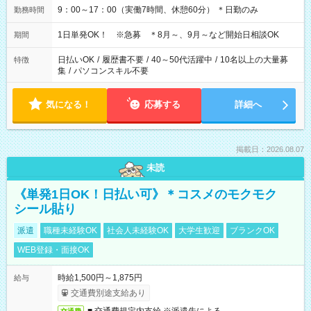
9：00～17：00（実働7時間、休憩60分） ＊日勤のみ
勤務時間
1日単発OK！ ※急募 ＊8月～、9月～など開始日相談OK
期間
日払いOK
/
履歴書不要
/
40～50代活躍中
/
10名以上の大量募
特徴
集
/
パソコンスキル不要
気になる！
応募する
詳細へ
掲載日：2026.08.07
未読
《単発1日OK！日払い可》＊コスメのモクモク
シール貼り
派遣
職種未経験OK
社会人未経験OK
大学生歓迎
ブランクOK
WEB登録・面接OK
時給1,500円～1,875円
給与
交通費別途支給あり