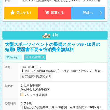
日払いOK
/
履歴書不要
/
電話対応なし
/
パソコンスキル不要
特徴
気になる！
応募する
詳細へ
未読
大型スポーツイベントの警備スタッフ/9~10月の
短期! 履歴書不要★宿泊費全額無料
アルバイト
職種未経験OK
日給10,000円～
給与
【日給1，500円UP特典あり】 9月より前に入社&シフト登録す
ると 期間中(9/16~10/23) の日給がUP! 日給1万1500円でしっか
交通費別途支給あり
り稼げます♪ 【試用期間】試用期間なし
名古屋市千種区
勤務地
愛知県名古屋市千種区
フリック株式会社
シフト制
勤務時間
1日あたりの実働時間：最大8時間/日 ★勤務期間 2026年9月16