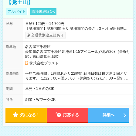
【覚王山】
アルバイト
職種未経験OK
日給7,125円～14,700円
給与
【試用期間】試用期間あり 試用期間の長さ：3ヶ月 雇用形態、
給与は本採用時と同じです。
交通費別途支給あり
名古屋市千種区
勤務地
愛知県名古屋市千種区姫池通1-15アベニール姫池通203（最寄り
駅：東山線覚王山駅）
株式会社プラスト
平均労働時間：1週間あたり22時間 勤務日数は最大週２回とな
勤務時間
ります。 (1)22：00～翌5：00 (休憩あり) (2)17：00～翌9：
00 (休憩あり) ３６協定提出済 平均労働時間：1週間あたり22
時間 勤務日数は最大週２回となります。 (1)22：00～翌5：00
単発・1日のみOK
期間
(休憩あり) (2)17：00～翌9：00 (休憩あり) ３６協定提出済
副業・WワークOK
特徴
気になる！
応募する
詳細へ