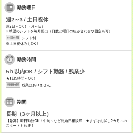
勤務曜日
週2～3 / 土日祝休
週2日～OK！（月～日）
※希望のシフトを毎月提出（日数と曜日の組み合わせや固定も可）
シフト制
休日休暇
※土日祝休みもOK！
勤務時間
5ｈ以内OK / シフト勤務 / 残業少
★1日5時間～OK！
残業はありません。
残業時間
期間
長期（3ヶ月以上）
【急募】即日勤務OK！中旬～など開始日相談可 ★まずはお試し2カ月～の
スタートも歓迎！