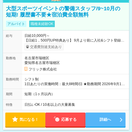
大型スポーツイベントの警備スタッフ/9~10月の
短期! 履歴書不要★宿泊費全額無料
アルバイト
職種未経験OK
日給10,000円～
給与
【日給1，500円UP特典あり】 9月より前に入社&シフト登録す
ると 期間中(9/16~10/23) の日給がUP! 日給1万1500円でしっか
交通費別途支給あり
り稼げます♪ 【試用期間】試用期間なし
名古屋市瑞穂区
勤務地
愛知県名古屋市瑞穂区
フリック株式会社
シフト制
勤務時間
1日あたりの実働時間：最大8時間/日 ★勤務期間 2026年9月16
日~2026年10月23日 短期勤務OK! 期間中フル勤務できる方優遇
※週3~5日勤務(勤務日数応相談) ※期間前から勤務スタートも可
短期（1ヶ月以内）
期間
能です! ★勤務時間 8:00~17:00(休憩1時間) ※現場により変動あ
り ※夜勤シフトあり
日払いOK / 10名以上の大量募集
特徴
気になる！
応募する
詳細へ