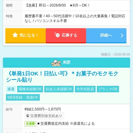
【急募】即日～2026/9/30 ★8月～OK！
期間
履歴書不要
/
40～50代活躍中
/
10名以上の大量募集
/
電話対応
特徴
なし
/
パソコンスキル不要
気になる！
応募する
詳細へ
掲載日：2026.08.05
未読
《単発1日OK！日払い可》＊お菓子のモクモク
シール貼り
派遣
職種未経験OK
社会人未経験OK
大学生歓迎
ブランクOK
WEB登録・面接OK
時給1,500円～1,875円
給与
交通費別途支給あり
■ 交通費規定内支給 ※派遣先による
交通費