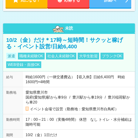
気になる！
応募する
詳細へ
未読
10/2（金）だけ＊17時～短時間！サクッと稼げ
る・イベント設営/日給6,400
派遣
職種未経験OK
社会人未経験OK
大学生歓迎
ブランクOK
WEB登録・面接OK
時給1600円（一律交通費込）【収入例】日給6,400円 時給
給与
1600円×4時間
愛知県豊川市
勤務地
国府(愛知県)駅から車9分
/
豊川駅から車19分
/
豊川稲荷駅か
ら車20
イベント会場で設営（勤務地：愛知県豊川市白鳥町）
17：00～21：00（実働4時間） 休憩 なし トイレ・水分補給は
勤務時間
随時可能
10/2（金）1日だけ
期間