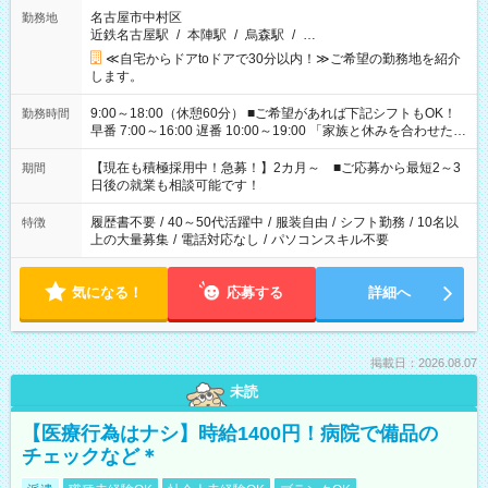
名古屋市中村区
勤務地
近鉄名古屋駅
/
本陣駅
/
烏森駅
/
…
≪自宅からドアtoドアで30分以内！≫ご希望の勤務地を紹介
します。
9:00～18:00（休憩60分） ■ご希望があれば下記シフトもOK！
勤務時間
早番 7:00～16:00 遅番 10:00～19:00 「家族と休みを合わせた
い」 「余裕を持って夕飯の準備がしたい」 「できれば残業はし
たくない」 など、ご希望を教えてくださいね。 ※Wワーク希望
【現在も積極採用中！急募！】2カ月～ ■ご応募から最短2～3
期間
の方へ 今ご覧のお仕事で希望する勤務時間と、もう1つのお仕事
日後の就業も相談可能です！
の勤務時間。 合計で週40時間を超える場合は応募できません。
履歴書不要
/
40～50代活躍中
/
服装自由
/
シフト勤務
/
10名以
特徴
上の大量募集
/
電話対応なし
/
パソコンスキル不要
気になる！
応募する
詳細へ
掲載日：2026.08.07
未読
【医療行為はナシ】時給1400円！病院で備品の
チェックなど＊