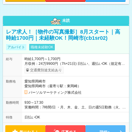
未読
レア求人！［物件の写真撮影］8月スタート｜高
時給1700円｜未経験OK！岡崎市(cb1sr02)
アルバイト
職種未経験OK
時給1,700円～1,700円
給与
月収例：24万9900円（7h×21日) 日払い、週払いOK（規定有
り） 【試用期間】試用期間なし
交通費別途支給あり
愛知県岡崎市
勤務地
愛知県岡崎市（最寄り駅：東岡崎）
パーソルマーケティング株式会社
930～17:30
勤務時間
実働時間：7時間/日 ・月、木、金、土、日の週5日勤務（火、水
は固定休です／夏季、年末年始等、長期休暇有り！） ・ワンシ
フト！ 残業ほぼナシ（0～5h/月）
日払いOK
特徴