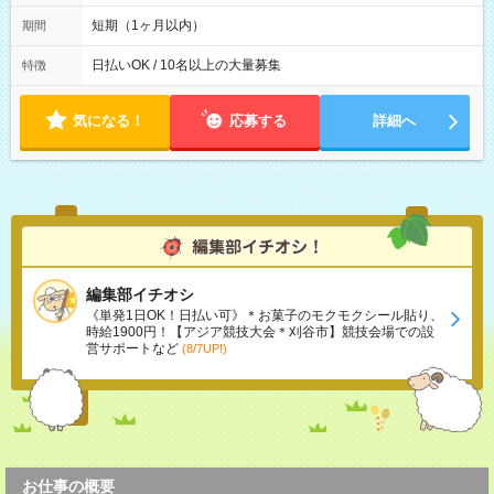
日~2026年10月23日 短期勤務OK! 期間中フル勤務できる方優遇
※週3~5日勤務(勤務日数応相談) ※期間前から勤務スタートも可
短期（1ヶ月以内）
期間
能です! ★勤務時間 8:00~17:00(休憩1時間) ※現場により変動あ
り ※夜勤シフトあり
日払いOK / 10名以上の大量募集
特徴
気になる！
応募する
詳細へ
編集部イチオシ
《単発1日OK！日払い可》＊お菓子のモクモクシール貼り、
時給1900円！【アジア競技大会＊刈谷市】競技会場での設
営サポートなど
(8/7UP!)
お仕事の概要