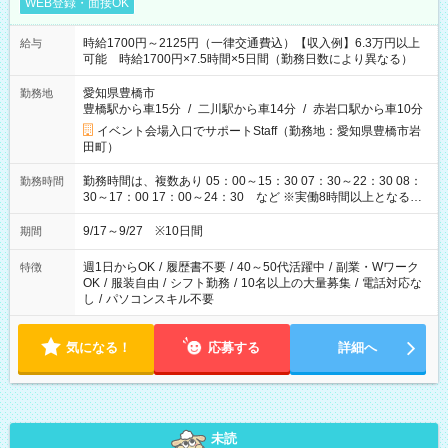
WEB登録・面接OK
時給1700円～2125円（一律交通費込）【収入例】6.3万円以上
給与
可能 時給1700円×7.5時間×5日間（勤務日数により異なる）
愛知県豊橋市
勤務地
豊橋駅から車15分
/
二川駅から車14分
/
赤岩口駅から車10分
イベント会場入口でサポートStaff（勤務地：愛知県豊橋市岩
田町）
勤務時間は、複数あり 05：00～15：30 07：30～22：30 08：
勤務時間
30～17：00 17：00～24：30 など ※実働8時間以上となる勤
務もあります。 【休憩】60分+他休憩あり 交替で取得します。
安全面に配慮しこまめな休憩があります。
9/17～9/27 ※10日間
期間
週1日からOK
/
履歴書不要
/
40～50代活躍中
/
副業・Wワーク
特徴
OK
/
服装自由
/
シフト勤務
/
10名以上の大量募集
/
電話対応な
し
/
パソコンスキル不要
気になる！
応募する
詳細へ
未読