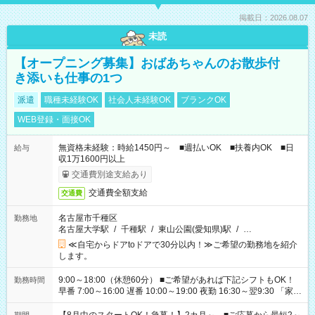
掲載日：2026.08.07
未読
【オープニング募集】おばあちゃんのお散歩付
き添いも仕事の1つ
派遣
職種未経験OK
社会人未経験OK
ブランクOK
WEB登録・面接OK
無資格未経験：時給1450円～ ■週払いOK ■扶養内OK ■日
給与
収1万1600円以上
交通費別途支給あり
交通費全額支給
交通費
名古屋市千種区
勤務地
名古屋大学駅
/
千種駅
/
東山公園(愛知県)駅
/
…
≪自宅からドアtoドアで30分以内！≫ご希望の勤務地を紹介
します。
9:00～18:00（休憩60分） ■ご希望があれば下記シフトもOK！
勤務時間
早番 7:00～16:00 遅番 10:00～19:00 夜勤 16:30～翌9:30 「家族
と休みを合わせたい」 「余裕を持って夕飯の準備がしたい」
「できれば残業はしたくない」 など、ご希望を教えてください