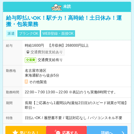
未読
給与即払いOK！駅チカ！高時給！土日休み！運
搬・包装業務
派遣
ブランクOK
WEB登録・面接OK
時給1600円 【月収例】268000円以上
給与
交通費別途支給あり
交通費支給有り
交通費
名古屋市港区
勤務地
東海通駅から徒歩5分
その他製造
22:00～7:00 13:00～22:00 ※表記のうち実働8時間です。
勤務時間
長期【ご応募から1週間以内(最短2日目)のスピード就業が可能】
期間
即日～
日払いOK
/
履歴書不要
/
電話対応なし
/
パソコンスキル不要
特徴
気になる！
応募する
詳細へ