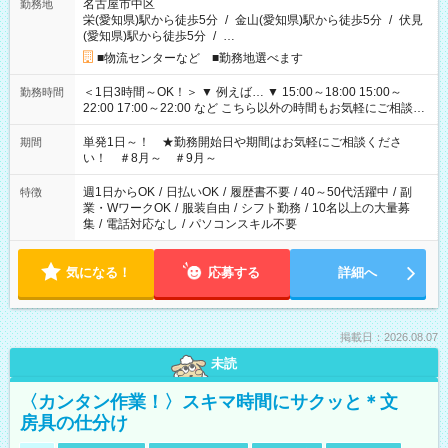
名古屋市中区
勤務地
栄(愛知県)駅から徒歩5分
/
金山(愛知県)駅から徒歩5分
/
伏見
(愛知県)駅から徒歩5分
/
…
■物流センターなど ■勤務地選べます
＜1日3時間～OK！＞ ▼ 例えば… ▼ 15:00～18:00 15:00～
勤務時間
22:00 17:00～22:00 など こちら以外の時間もお気軽にご相談く
ださい！
単発1日～！ ★勤務開始日や期間はお気軽にご相談くださ
期間
い！ ＃8月～ ＃9月～
週1日からOK
/
日払いOK
/
履歴書不要
/
40～50代活躍中
/
副
特徴
業・WワークOK
/
服装自由
/
シフト勤務
/
10名以上の大量募
集
/
電話対応なし
/
パソコンスキル不要
気になる！
応募する
詳細へ
掲載日：2026.08.07
未読
〈カンタン作業！〉スキマ時間にサクッと＊文
房具の仕分け