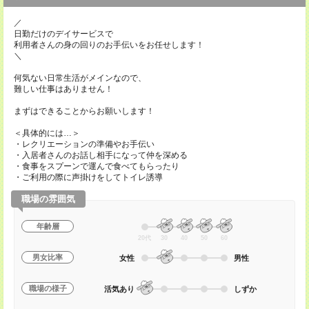
／
日勤だけのデイサービスで
利用者さんの身の回りのお手伝いをお任せします！
＼
何気ない日常生活がメインなので、
難しい仕事はありません！
まずはできることからお願いします！
＜具体的には…＞
・レクリエーションの準備やお手伝い
・入居者さんのお話し相手になって仲を深める
・食事をスプーンで運んで食べてもらったり
・ご利用の際に声掛けをしてトイレ誘導
職場の雰囲気
年齢層
20代
30
40
50
60
男女比率
女性
男性
職場の様子
活気あり
しずか