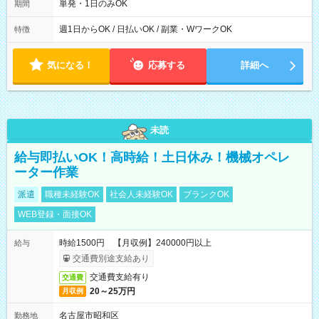
か、または複数日勤務できる方歓迎！ ★「他の曜日で働きた
単発・1日のみOK
期間
い」「別のお仕事を希望したい」という方も柔軟に調整可能で
す。ご応募時にご遠慮なくご相談ください。 ※残業は原則あり
週1日からOK / 日払いOK / 副業・WワークOK
特徴
ません。
気になる！
応募する
詳細へ
未読
給与即払いOK！高時給！土日休み！機械オペレ
ーター作業
派遣
職種未経験OK
社会人未経験OK
ブランクOK
WEB登録・面接OK
時給1500円 【月収例】240000円以上
給与
交通費別途支給あり
交通費支給有り
交通費
20～25万円
月収例
名古屋市昭和区
勤務地