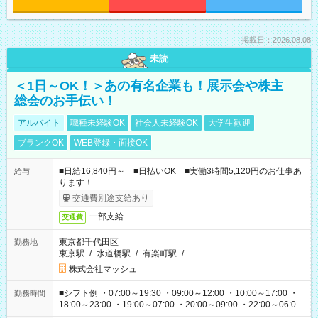
掲載日：2026.08.08
未読
＜1日～OK！＞あの有名企業も！展示会や株主
総会のお手伝い！
アルバイト
職種未経験OK
社会人未経験OK
大学生歓迎
ブランクOK
WEB登録・面接OK
■日給16,840円～ ■日払いOK ■実働3時間5,120円のお仕事あ
給与
ります！
交通費別途支給あり
一部支給
交通費
東京都千代田区
勤務地
東京駅
/
水道橋駅
/
有楽町駅
/
…
株式会社マッシュ
■シフト例 ・07:00～19:30 ・09:00～12:00 ・10:00～17:00 ・
勤務時間
18:00～23:00 ・19:00～07:00 ・20:00～09:00 ・22:00～06:00
etc ★最短で3時間で5,120円のお仕事から 15時間で2万円近く稼