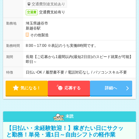
交通費別途支給あり
交通費支給有り
交通費
埼玉県越谷市
勤務地
新越谷駅
その他製造
8:00～17:00 ※表記のうち実働8時間です。
勤務時間
長期【ご応募から1週間以内(最短2日目)のスピード就業が可能】
期間
即日～
日払いOK
/
履歴書不要
/
電話対応なし
/
パソコンスキル不要
特徴
気になる！
応募する
詳細へ
未読
【日払い・未経験歓迎！】稼ぎたい日にサクッ
と勤務！単発・週1日～自由シフトの軽作業