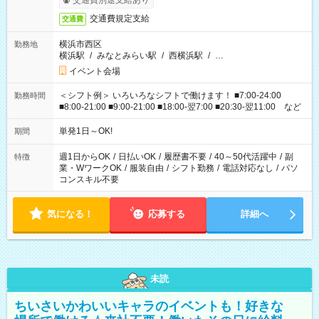
交通費別途支給あり
交通費規定支給
交通費
横浜市西区
勤務地
横浜駅
/
みなとみらい駅
/
西横浜駅
/
…
イベント会場
＜シフト例＞ いろいろなシフトで働けます！ ■7:00-24:00
勤務時間
■8:00-21:00 ■9:00-21:00 ■18:00-翌7:00 ■20:30-翌11:00 など
単発1日～OK!
期間
週1日からOK
/
日払いOK
/
履歴書不要
/
40～50代活躍中
/
副
特徴
業・WワークOK
/
服装自由
/
シフト勤務
/
電話対応なし
/
パソ
コンスキル不要
気になる！
応募する
詳細へ
未読
ちいさいかわいいキャラのイベントも！好きな