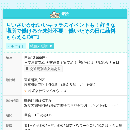
未読
ちいさいかわいいキャラのイベントも！好きな
場所で働ける☆来社不要！働いたその日に給料
もらえる◎/T1
アルバイト
職種未経験OK
日給13,000円～
給与
＋交通費支給 ★交通費全額支給！ ┗案件により規定あり ★日払
いOK！（規定あり） ┗働いたその日に現金GET♪ お仕事後はコ
交通費別途支給あり
ンビニATMから 日払い分を引き落とせます！ 【試用期間】試
用期間なし
東京都足立区
勤務地
東京都足立区千住旭町（最寄り駅：北千住駅）
株式会社ワンベルウッズ
勤務時間は指定なし
勤務時間
変形労働時間制 想定労働時間160時間/月 【シフト例】 ・8：00
～21：00
単発・1日のみOK
期間
週1日からOK / 日払いOK / 副業・WワークOK / 10名以上の大量
特徴