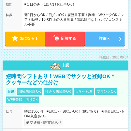
げるお仕事も！ ご希望のお時間に合わせてご紹介！ ※シフトは
■１日のみ・1回だけお仕事OK！
期間
現場によって異なります。 ※勿論、休憩時間はあるのでご安心
ください！
週1日からOK
/
日払いOK
/
履歴書不要
/
副業・WワークOK
/
シ
特徴
フト勤務
/
10名以上の大量募集
/
電話対応なし
/
パソコンスキ
ル不要
気になる！
応募する
詳細へ
掲載日：2026.08.07
未読
短時間シフトあり！WEBでサクッと登録OK＊
クッキーなどの仕分け
派遣
職種未経験OK
社会人未経験OK
大学生歓迎
ブランクOK
WEB登録・面接OK
時給1500円 ■日払い・週払いOK！(規定あり) ■現金日払いも
給与
OK(規定あり)
交通費別途支給あり