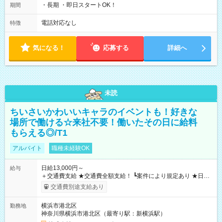
・長期 ・即日スタートOK！
期間
電話対応なし
特徴
気になる！
応募する
詳細へ
未読
ちいさいかわいいキャラのイベントも！好きな
場所で働ける☆来社不要！働いたその日に給料
もらえる◎/T1
アルバイト
職種未経験OK
日給13,000円～
給与
＋交通費支給 ★交通費全額支給！ ┗案件により規定あり ★日払
いOK！（規定あり） ┗働いたその日に現金GET♪ お仕事後はコ
交通費別途支給あり
ンビニATMから 日払い分を引き落とせます！ 【試用期間】試
用期間なし
横浜市港北区
勤務地
神奈川県横浜市港北区（最寄り駅：新横浜駅）