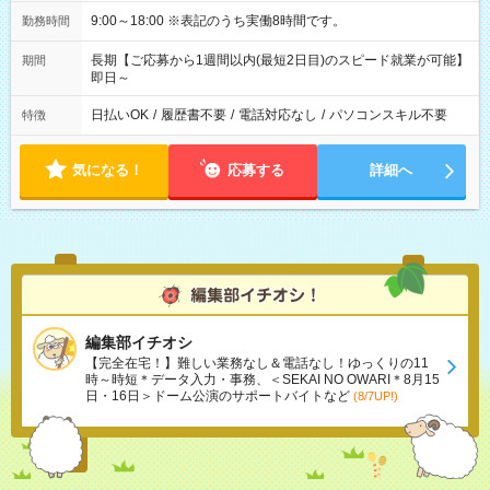
9:00～18:00 ※表記のうち実働8時間です。
勤務時間
長期【ご応募から1週間以内(最短2日目)のスピード就業が可能】
期間
即日～
日払いOK
/
履歴書不要
/
電話対応なし
/
パソコンスキル不要
特徴
気になる！
応募する
詳細へ
編集部イチオシ
【完全在宅！】難しい業務なし＆電話なし！ゆっくりの11
時～時短＊データ入力・事務、＜SEKAI NO OWARI＊8月15
日・16日＞ドーム公演のサポートバイトなど
(8/7UP!)