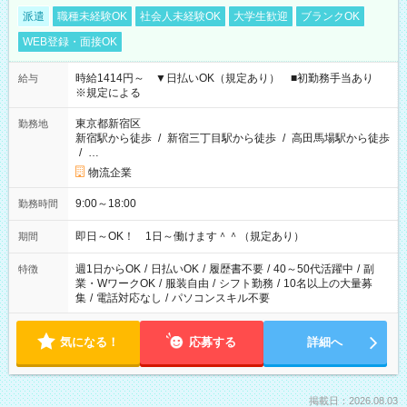
派遣
職種未経験OK
社会人未経験OK
大学生歓迎
ブランクOK
WEB登録・面接OK
時給1414円～ ▼日払いOK（規定あり） ■初勤務手当あり
給与
※規定による
東京都新宿区
勤務地
新宿駅から徒歩
/
新宿三丁目駅から徒歩
/
高田馬場駅から徒歩
/
…
物流企業
9:00～18:00
勤務時間
即日～OK！ 1日～働けます＾＾（規定あり）
期間
週1日からOK
/
日払いOK
/
履歴書不要
/
40～50代活躍中
/
副
特徴
業・WワークOK
/
服装自由
/
シフト勤務
/
10名以上の大量募
集
/
電話対応なし
/
パソコンスキル不要
気になる！
応募する
詳細へ
掲載日：2026.08.03