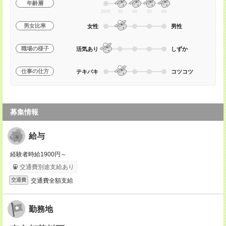
年齢層
20代
30
40
50
60
男女比率
女性
男性
職場の様子
活気あり
しずか
仕事の仕方
テキパキ
コツコツ
募集情報
給与
経験者時給1900円～
交通費別途支給あり
交通費全額支給
交通費
勤務地