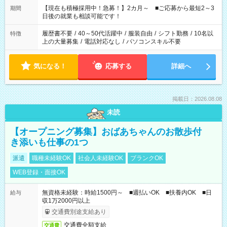
たくない」 など、ご希望を教えてくださいね。 ※Wワーク希望
【現在も積極採用中！急募！】2カ月～ ■ご応募から最短2～3
期間
の方へ 今ご覧のお仕事で希望する勤務時間と、もう1つのお仕事
日後の就業も相談可能です！
の勤務時間。 合計で週40時間を超える場合は応募できません。
履歴書不要
/
40～50代活躍中
/
服装自由
/
シフト勤務
/
10名以
特徴
上の大量募集
/
電話対応なし
/
パソコンスキル不要
気になる！
応募する
詳細へ
掲載日：2026.08.08
未読
【オープニング募集】おばあちゃんのお散歩付
き添いも仕事の1つ
派遣
職種未経験OK
社会人未経験OK
ブランクOK
WEB登録・面接OK
無資格未経験：時給1500円～ ■週払いOK ■扶養内OK ■日
給与
収1万2000円以上
交通費別途支給あり
交通費全額支給
交通費