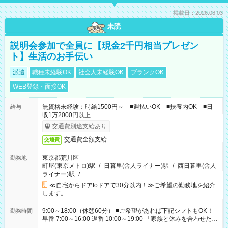
掲載日：2026.08.03
未読
説明会参加で全員に【現金2千円相当プレゼン
ト】生活のお手伝い
派遣
職種未経験OK
社会人未経験OK
ブランクOK
WEB登録・面接OK
無資格未経験：時給1500円～ ■週払いOK ■扶養内OK ■日
給与
収1万2000円以上
交通費別途支給あり
交通費全額支給
交通費
東京都荒川区
勤務地
町屋(東京メトロ)駅
/
日暮里(舎人ライナー)駅
/
西日暮里(舎人
ライナー)駅
/
…
≪自宅からドアtoドアで30分以内！≫ご希望の勤務地を紹介
します。
9:00～18:00（休憩60分） ■ご希望があれば下記シフトもOK！
勤務時間
早番 7:00～16:00 遅番 10:00～19:00 「家族と休みを合わせた
い」 「余裕を持って夕飯の準備がしたい」 「できれば残業はし