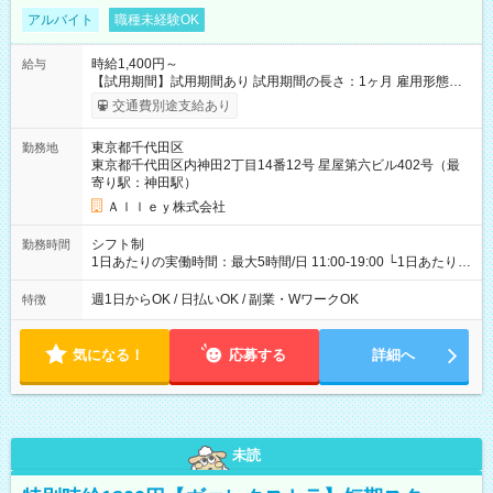
アルバイト
職種未経験OK
時給1,400円～
給与
【試用期間】試用期間あり 試用期間の長さ：1ヶ月 雇用形態、
給与は本採用時と同じです。
交通費別途支給あり
東京都千代田区
勤務地
東京都千代田区内神田2丁目14番12号 星屋第六ビル402号（最
寄り駅：神田駅）
Ａｌｌｅｙ株式会社
シフト制
勤務時間
1日あたりの実働時間：最大5時間/日 11:00-19:00 └1日あたりの
実働時間：1-5時間 └上記の時間帯内であれば、いつでも勤務可
能！ └平日・土曜日の中で、お好きな曜日でご勤務いただけま
週1日からOK / 日払いOK / 副業・WワークOK
特徴
す！ 【シフト例】 ・11:00～14:00 ・16:30～19:00 ・13:00～
18:00 などのように、自由な働き方が可能なお仕事です！
気になる！
応募する
詳細へ
未読