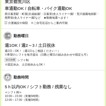
東京都荒川区
車通勤OK / 自転車・バイク通勤OK
西日暮里駅・町屋(京成線)駅・日暮里(舎人ライナー)駅・荒川遊園地前駅・
熊野前(舎人ライナー)駅など ★勤務地選べます！
介護施設や病院 ※ご自宅近辺からご案内可能
勤務曜日
週1OK / 週2～3 / 土日祝休
週2日～OK！（週1日もご相談ください！）
※希望のシフトを毎月提出（日数と曜日の組み合わせや固定も可）
シフト制
休日休暇
※固定休み、土日祝休みもOK！
勤務時間
5ｈ以内OK / シフト勤務 / 残業なし
≪シフト例≫
10:00～15:00（実働5時間）
12:00～17:00（実働5時間）