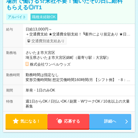
場所で働ける☆来社不要！働いたその日に給料
もらえる◎/T1
アルバイト
職種未経験OK
日給13,000円～
給与
＋交通費支給 ★交通費全額支給！ ┗案件により規定あり ★日払
いOK！（規定あり） ┗働いたその日に現金GET♪ お仕事後はコ
交通費別途支給あり
ンビニATMから 日払い分を引き落とせます！ 【試用期間】試
用期間なし
さいたま市大宮区
勤務地
埼玉県さいたま市大宮区錦町（最寄り駅：大宮駅）
株式会社ワンベルウッズ
勤務時間は指定なし
勤務時間
変形労働時間制 想定労働時間160時間/月 【シフト例】 ・8：00
～21：00
単発・1日のみOK
期間
週1日からOK / 日払いOK / 副業・WワークOK / 10名以上の大量
特徴
募集
気になる！
応募する
詳細へ