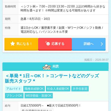
＜シフト例＞ 7:00～23:00 13:30～22:00 上記の時間から好きな
勤務時間
時間を選べます！ ※時間は変更となる可能性があります
急募！8月15日・16日
期間
週1日からOK
/
履歴書不要
/
副業・WワークOK
/
シフト勤務
/
特徴
電話対応なし
/
パソコンスキル不要
気になる！
応募する
詳細へ
掲載日：2026.08.07
未読
＜単発＊1日～OK！＞コンサートなどのグッズ
販売スタッフ＊
アルバイト
職種未経験OK
社会人未経験OK
大学生歓迎
ブランクOK
WEB登録・面接OK
日給1万5000円～ ■最大で日給2万8500円！
給与