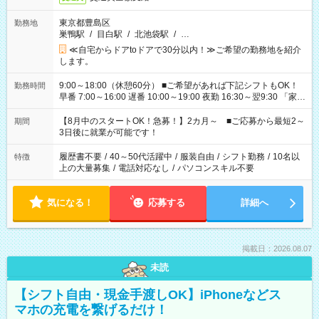
東京都豊島区
勤務地
巣鴨駅
/
目白駅
/
北池袋駅
/
…
≪自宅からドアtoドアで30分以内！≫ご希望の勤務地を紹介
します。
9:00～18:00（休憩60分） ■ご希望があれば下記シフトもOK！
勤務時間
早番 7:00～16:00 遅番 10:00～19:00 夜勤 16:30～翌9:30 「家族
と休みを合わせたい」 「余裕を持って夕飯の準備がしたい」
「できれば残業はしたくない」 など、ご希望を教えてください
【8月中のスタートOK！急募！】2カ月～ ■ご応募から最短2～
期間
ね。 ※Wワーク希望の方へ 今ご覧のお仕事で希望する勤務時間
3日後に就業が可能です！
と、もう1つのお仕事の勤務時間。 合計で週40時間を超える場
合は応募できません。
履歴書不要
/
40～50代活躍中
/
服装自由
/
シフト勤務
/
10名以
特徴
上の大量募集
/
電話対応なし
/
パソコンスキル不要
気になる！
応募する
詳細へ
掲載日：2026.08.07
未読
【シフト自由・現金手渡しOK】iPhoneなどス
マホの充電を繋げるだけ！