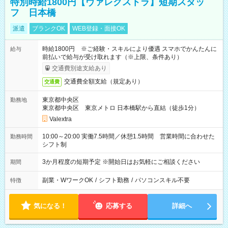
特別時給1800円【ヴァレクストラ】短期スタッ
フ 日本橋
派遣
ブランクOK
WEB登録・面接OK
時給1800円 ※ご経験・スキルにより優遇 スマホでかんたんに
給与
前払いで給与が受け取れます（※上限、条件あり）
交通費別途支給あり
交通費全額支給（規定あり）
交通費
東京都中央区
勤務地
東京都中央区 東京メトロ 日本橋駅から直結（徒歩1分）
Valextra
10:00～20:00 実働7.5時間／休憩1.5時間 営業時間に合わせた
勤務時間
シフト制
3か月程度の短期予定 ※開始日はお気軽にご相談ください
期間
副業・WワークOK
/
シフト勤務
/
パソコンスキル不要
特徴
気になる！
応募する
詳細へ