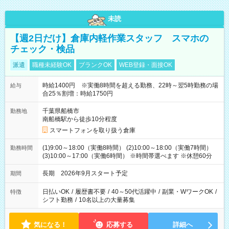
未読
【週2日だけ】倉庫内軽作業スタッフ スマホの
チェック・検品
派遣
職種未経験OK
ブランクOK
WEB登録・面接OK
時給1400円 ※実働8時間を超える勤務、22時～翌5時勤務の場
給与
合25％割増：時給1750円
千葉県船橋市
勤務地
南船橋駅から徒歩10分程度
スマートフォンを取り扱う倉庫
(1)9:00～18:00（実働8時間） (2)10:00～18:00（実働7時間）
勤務時間
(3)10:00～17:00（実働6時間） ※時間帯選べます ※休憩60分
長期 2026年9月スタート予定
期間
日払いOK
/
履歴書不要
/
40～50代活躍中
/
副業・WワークOK
/
特徴
シフト勤務
/
10名以上の大量募集
気になる！
応募する
詳細へ