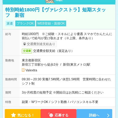
特別時給1800円【ヴァレクストラ】短期スタッ
フ 新宿
派遣
ブランクOK
WEB登録・面接OK
時給1800円 ※ご経験・スキルにより優遇 スマホでかんたんに
給与
前払いで給与が受け取れます（※上限、条件あり）
交通費別途支給あり
交通費全額支給（規定あり）
交通費
東京都新宿区
勤務地
新宿三丁目駅から徒歩2分
/
新宿(東京メトロ)駅
Valextra
09:30～20:30 実働7.5時間／休憩1.5時間 営業時間に合わせた
勤務時間
シフト制
3か月程度の短期予定 ※開始日はお気軽にご相談ください
期間
副業・WワークOK
/
シフト勤務
/
パソコンスキル不要
特徴
気になる！
応募する
詳細へ