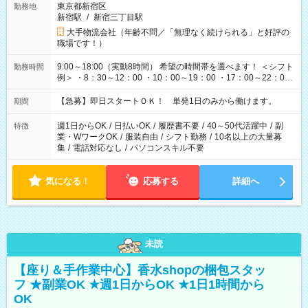
東京都新宿区
勤務地
新宿駅
/
新宿三丁目駅
大手物流会社（年齢不問／「無理なく続けられる」と好評の
職場です！）
9:00～18:00（実動8時間） 希望の時間帯を選べます！ ＜シフト
勤務時間
例＞ ・8：30～12：00 ・10：00～19：00 ・17：00～22：00
・13：00～22：00 ・22：00～翌6：00 など
【急募】即日スタートＯＫ！ 単発1日のみから働けます。
期間
週1日からOK
/
日払いOK
/
履歴書不要
/
40～50代活躍中
/
副
特徴
業・WワークOK
/
服装自由
/
シフト勤務
/
10名以上の大量募
集
/
電話対応なし
/
パソコンスキル不要
気になる！
応募する
詳細へ
未読
【座り＆手作業中心】香水shopの梱包スタッ
フ ★副業OK ★週1日からOK ★1日1時間から
OK