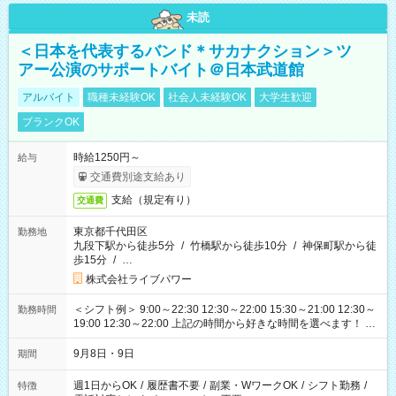
未読
＜日本を代表するバンド＊サカナクション＞ツ
アー公演のサポートバイト＠日本武道館
アルバイト
職種未経験OK
社会人未経験OK
大学生歓迎
ブランクOK
時給1250円～
給与
交通費別途支給あり
支給（規定有り）
交通費
東京都千代田区
勤務地
九段下駅から徒歩5分
/
竹橋駅から徒歩10分
/
神保町駅から徒
歩15分
/
…
株式会社ライブパワー
＜シフト例＞ 9:00～22:30 12:30～22:00 15:30～21:00 12:30～
勤務時間
19:00 12:30～22:00 上記の時間から好きな時間を選べます！ ※
時間は変更となる可能性があります
9月8日・9日
期間
週1日からOK
/
履歴書不要
/
副業・WワークOK
/
シフト勤務
/
特徴