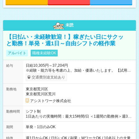
未読
【日払い・未経験歓迎！】稼ぎたい日にサクッ
と勤務！単発・週1日～自由シフトの軽作業
アルバイト
職種未経験OK
日給10,305円～37,204円
給与
※経験・能力等を考慮の上、加給・優遇いたします。 【試用期
間】試用期間なし
交通費別途支給あり
東京都荒川区
勤務地
東京都荒川区荒川
アシストワーク株式会社
シフト制
勤務時間
1日あたりの実働時間：最大15時間/日 ＜1週間の勤務例＞週3回
勤務 勤務：月・水・金 休み：火・木・土・日 好きな時にお仕事
可能です！ ※1日あたりの最大実働時間は日勤、夜勤共に勤務し
単発・1日のみOK
期間
た時間になります。
週1日からOK / 日払いOK / 副業・WワークOK / 10名以上の大量
特徴