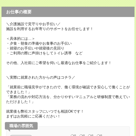
お仕事の概要
＼介護施設で見守りやお手伝い／
施設を利用するお年寄りのサポートをお任せします！
＜具体的には…＞
・夕食・朝食の準備やお食事のお手伝い
・就寝のお手伝いや就寝後の見回り
・ご利用の際に声掛けをしてトイレ誘導 など
その他、入社前にご希望を伺いし最適なお仕事をご紹介します！
＼実際に就業された方からの声はコチラ／
「就業前に職場見学ができたので、働く環境が確認でき安心して働くことが
できました！」
「業務の流れや対応方法を、分かりやすいマニュアルと研修制度で教えてい
ただけました！」
就業後も弊社スタッフにいつでも相談OKです！
まずはお気軽にご応募ください！
職場の雰囲気