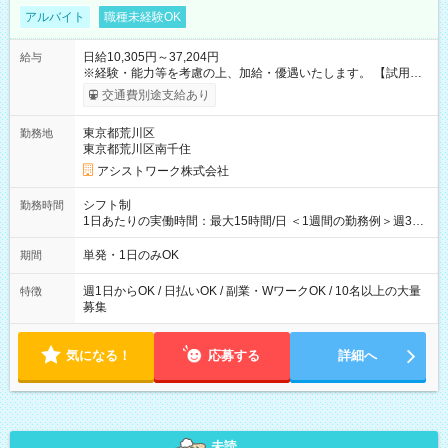
アルバイト
職種未経験OK
日給10,305円～37,204円
給与
※経験・能力等を考慮の上、加給・優遇いたします。 【試用期
間】試用期間なし
交通費別途支給あり
東京都荒川区
勤務地
東京都荒川区南千住
アシストワーク株式会社
シフト制
勤務時間
1日あたりの実働時間：最大15時間/日 ＜1週間の勤務例＞週3回
勤務 勤務：月・水・金 休み：火・木・土・日 好きな時にお仕事
可能です！ ※1日あたりの最大実働時間は日勤、夜勤共に勤務し
単発・1日のみOK
期間
た時間になります。
週1日からOK / 日払いOK / 副業・WワークOK / 10名以上の大量
特徴
募集
気になる！
応募する
詳細へ
未読