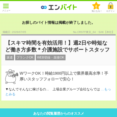
0
メニュー
気になる！
ログイン
お探しのバイト情報は掲載が終了しました。
掲載日 :2026
/
07
/
05
No.CRSTF東京_64・SAK【本社】
【スキマ時間を有効活用！】週2日や時短な
ど働き方多数＊介護施設でサポートスタッフ
派遣
ブランクOK
WEB登録・面接OK
WワークOK！時給1900円以上で業界最高水準！手
厚いスタッフフォローで安心！
▼なんでそんなに稼げるの... 上場企業グループ会社ならでは
...もっ
とみる
あなたの閲覧履歴からのオススメ