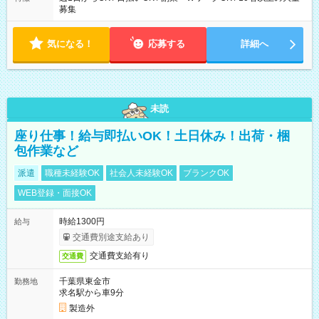
募集
気になる！
応募する
詳細へ
未読
座り仕事！給与即払いOK！土日休み！出荷・梱
包作業など
派遣
職種未経験OK
社会人未経験OK
ブランクOK
WEB登録・面接OK
時給1300円
給与
交通費別途支給あり
交通費支給有り
交通費
千葉県東金市
勤務地
求名駅から車9分
製造外