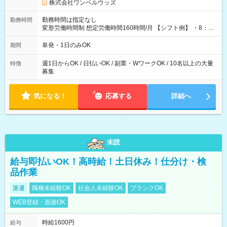
株式会社ワンベルウッズ
勤務時間は指定なし
勤務時間
変形労働時間制 想定労働時間160時間/月 【シフト例】 ・8：00
～21：00
単発・1日のみOK
期間
週1日からOK / 日払いOK / 副業・WワークOK / 10名以上の大量
特徴
募集
気になる！
応募する
詳細へ
未読
給与即払いOK！高時給！土日休み！仕分け・検
品作業
派遣
職種未経験OK
社会人未経験OK
ブランクOK
WEB登録・面接OK
時給1600円
給与