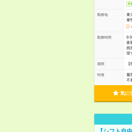
交
東
勤務地
巣
9:
勤務時間
夜
残
望
【
期間
履
特徴
不
気に
【シフト自由