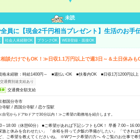
未読
全員に【現金2千円相当プレゼント】生活のお手
K
社会人未経験OK
ブランクOK
WEB登録・面接OK
相談だけでもOK！≫日収1.1万円以上で週3日～＆土日休みも
資格未経験：時給1400円～ ■週払いOK ■扶養内OK ■日収1万1200円以上
交通費別途支給あり
交通費全額支給
通費
京都国分寺市
分寺駅
/
西国分寺駅
/
恋ケ窪駅
≪自宅からドアtoドアで30分以内！≫ご希望の勤務地を紹介します。
00～18:00（休憩60分） ■ご希望があれば下記シフトもOK！ 早番 7:00～16:00 遅
家族と休みを合わせたい」 「余裕を持って夕飯の準備がしたい」 「できれば
ど、ご希望を教えてくださいね。 ※Wワーク希望の方へ 今ご覧のお仕事で希