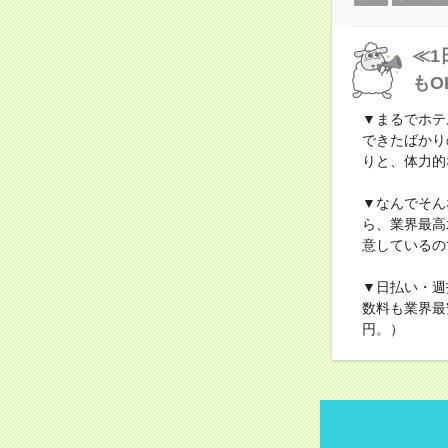
≪1
もO
▼まるでホテ
できたばかり
りと、体力的
▼なんでそん
ら、業界最高
意しているの
▼日払い・週
数料も業界最
円。）