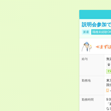
説明会参加で
派遣
職種未経験O
≪まずは
無
給与
交
東
勤務地
国
9:
勤務時間
「
な