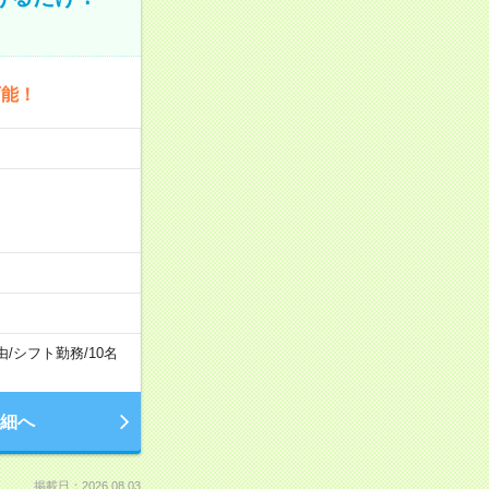
可能！
由
/
シフト勤務
/
10名
細へ
掲載日：2026.08.03