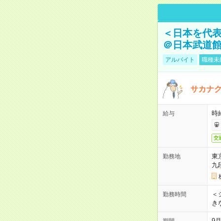
＜日本を代
＠日本武道
アルバイト
職種未
サカナク
時
給与
交
東
勤務地
九
＜シ
勤務時間
き
9
期間