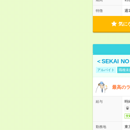
週
特徴
気に
＜SEKAI 
アルバイト
職種未
最高のラ
時
給与
交
東
勤務地