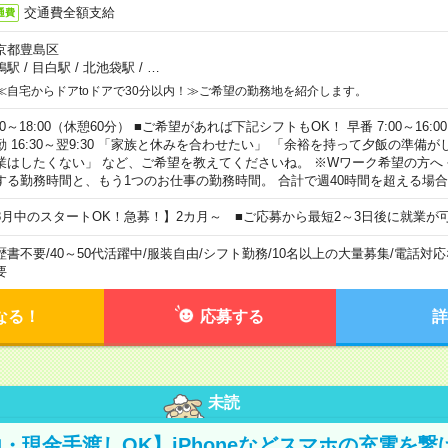
交通費全額支給
通費
京都豊島区
鴨駅
/
目白駅
/
北池袋駅
/
…
≪自宅からドアtoドアで30分以内！≫ご希望の勤務地を紹介します。
00～18:00（休憩60分） ■ご希望があれば下記シフトもOK！ 早番 7:00～16:00 遅
勤 16:30～翌9:30 「家族と休みを合わせたい」 「余裕を持って夕飯の準備
業はしたくない」 など、ご希望を教えてくださいね。 ※Wワーク希望の方へ
する勤務時間と、もう1つのお仕事の勤務時間。 合計で週40時間を超える場
8月中のスタートOK！急募！】2カ月～ ■ご応募から最短2～3日後に就業が
歴書不要
/
40～50代活躍中
/
服装自由
/
シフト勤務
/
10名以上の大量募集
/
電話対応
要
なる！
応募する
詳
未読
・現金手渡しOK】iPhoneなどスマホの充電を繋