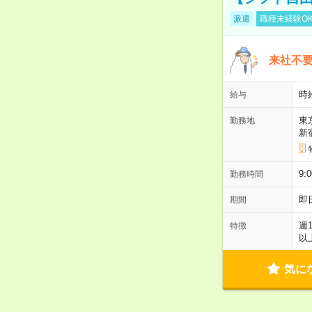
派遣
職種未経験O
来社不要
時
給与
東
勤務地
新
9:
勤務時間
即
期間
週
特徴
以
気に