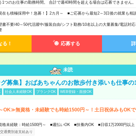
う1つのお仕事の勤務時間。 合計で週40時間を超える場合は応募できません。
現在も積極採用中！急募！】2カ月～ ■ご応募から最短2～3日後の就業も相
歴書不要
/
40～50代活躍中
/
服装自由
/
シフト勤務
/
10名以上の大量募集
/
電話対応
要
なる！
応募する
詳
未読
グ募集】おばあちゃんのお散歩付き添いも仕事の
K
社会人未経験OK
ブランクOK
WEB登録・面接OK
～OK≫無資格・未経験でも時給1500円～！土日祝休みもOK
資格未経験：時給1500円～ ■週払いOK ■扶養内OK ■日収1万2000円以上
交通費別途支給あり