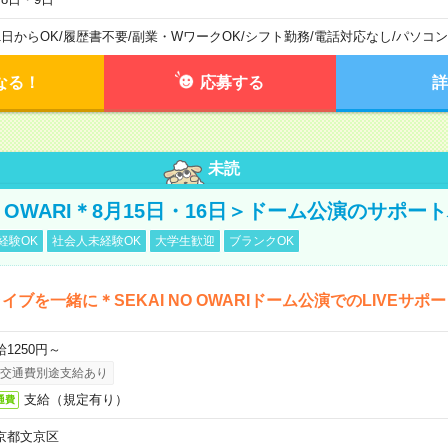
1日からOK
/
履歴書不要
/
副業・WワークOK
/
シフト勤務
/
電話対応なし
/
パソコン
なる！
応募する
詳
未読
NO OWARI＊8月15日・16日＞ドーム公演のサポー
経験OK
社会人未経験OK
大学生歓迎
ブランクOK
イブを一緒に＊SEKAI NO OWARIドーム公演でのLIVEサポ
給1250円～
交通費別途支給あり
支給（規定有り）
通費
京都文京区