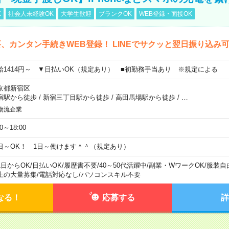
K
社会人未経験OK
大学生歓迎
ブランクOK
WEB登録・面接OK
、カンタン手続きWEB登録！ LINEでサクッと翌日振り込み
給1414円～ ▼日払いOK（規定あり） ■初勤務手当あり ※規定による
京都新宿区
宿駅から徒歩
/
新宿三丁目駅から徒歩
/
高田馬場駅から徒歩
/
…
物流企業
00～18:00
日～OK！ 1日～働けます＾＾（規定あり）
1日からOK
/
日払いOK
/
履歴書不要
/
40～50代活躍中
/
副業・WワークOK
/
服装自
上の大量募集
/
電話対応なし
/
パソコンスキル不要
なる！
応募する
詳