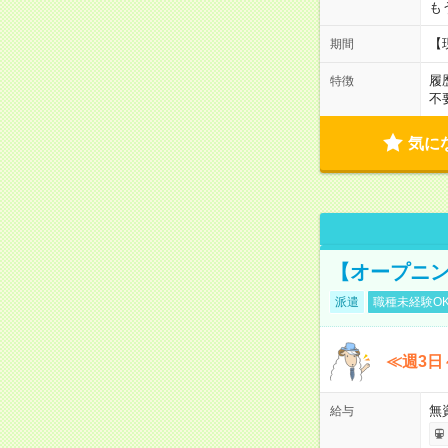
も
【
期間
履
特徴
不
気に
【オープニン
派遣
職種未経験O
≪週3日
無
給与