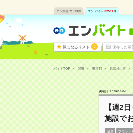
エン派遣
71573
件
エン バイト
82531
件
0
気になるリスト
保存した希
バイトTOP
関東
東京都
武蔵村山市
掲載日 :
2026
/
08
/
04
【週2日
施設で
派遣
ブランク