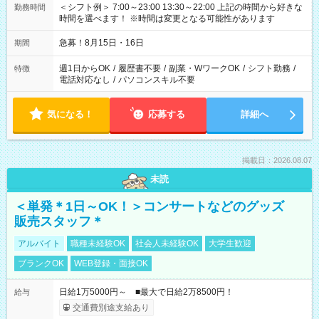
＜シフト例＞ 7:00～23:00 13:30～22:00 上記の時間から好きな
勤務時間
時間を選べます！ ※時間は変更となる可能性があります
急募！8月15日・16日
期間
週1日からOK
/
履歴書不要
/
副業・WワークOK
/
シフト勤務
/
特徴
電話対応なし
/
パソコンスキル不要
気になる！
応募する
詳細へ
掲載日：2026.08.07
未読
＜単発＊1日～OK！＞コンサートなどのグッズ
販売スタッフ＊
アルバイト
職種未経験OK
社会人未経験OK
大学生歓迎
ブランクOK
WEB登録・面接OK
日給1万5000円～ ■最大で日給2万8500円！
給与
交通費別途支給あり