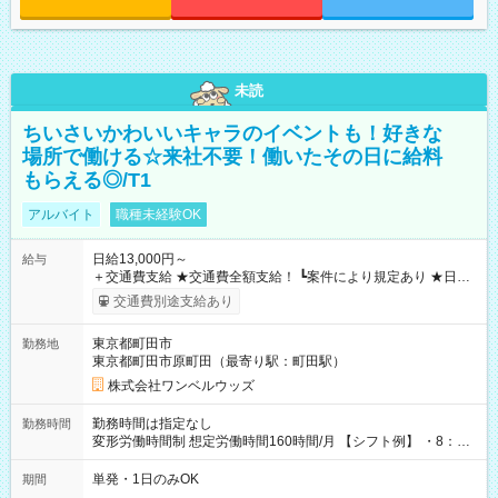
未読
ちいさいかわいいキャラのイベントも！好きな
場所で働ける☆来社不要！働いたその日に給料
もらえる◎/T1
アルバイト
職種未経験OK
日給13,000円～
給与
＋交通費支給 ★交通費全額支給！ ┗案件により規定あり ★日払
いOK！（規定あり） ┗働いたその日に現金GET♪ お仕事後はコ
交通費別途支給あり
ンビニATMから 日払い分を引き落とせます！ 【試用期間】試
用期間なし
東京都町田市
勤務地
東京都町田市原町田（最寄り駅：町田駅）
株式会社ワンベルウッズ
勤務時間は指定なし
勤務時間
変形労働時間制 想定労働時間160時間/月 【シフト例】 ・8：00
～21：00
単発・1日のみOK
期間