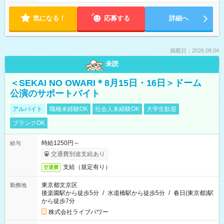
気になる！
応募する
詳細へ
掲載日：2026.08.04
未読
＜SEKAI NO OWARI＊8月15日・16日＞ドーム
公演のサポートバイト
アルバイト
職種未経験OK
社会人未経験OK
大学生歓迎
ブランクOK
時給1250円～
給与
交通費別途支給あり
支給（規定有り）
交通費
東京都文京区
勤務地
後楽園駅から徒歩5分
/
水道橋駅から徒歩5分
/
春日(東京都)駅
から徒歩7分
株式会社ライブパワー