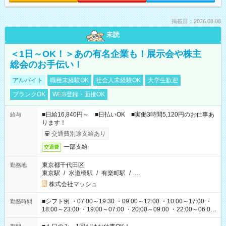
掲載日：2026.08.08
未読
＜1日～OK！＞あの有名企業も！展示会や株主
総会のお手伝い！
アルバイト
職種未経験OK
社会人未経験OK
大学生歓迎
ブランクOK
WEB登録・面接OK
■日給16,840円～ ■日払いOK ■実働3時間5,120円のお仕事あ
給与
ります！
交通費別途支給あり
一部支給
交通費
東京都千代田区
勤務地
東京駅
/
水道橋駅
/
有楽町駅
/
…
株式会社マッシュ
■シフト例 ・07:00～19:30 ・09:00～12:00 ・10:00～17:00 ・
勤務時間
18:00～23:00 ・19:00～07:00 ・20:00～09:00 ・22:00～06:00
etc ★最短で3時間で5,120円のお仕事から 15時間で2万円近く稼
げるお仕事も！ ご希望のお時間に合わせてご紹介！ ※シフトは