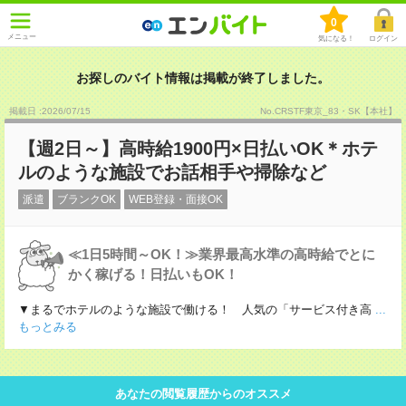
0
メニュー
気になる！
ログイン
お探しのバイト情報は掲載が終了しました。
掲載日 :2026
/
07
/
15
No.CRSTF東京_83・SK【本社】
【週2日～】高時給1900円×日払いOK＊ホテ
ルのような施設でお話相手や掃除など
派遣
ブランクOK
WEB登録・面接OK
≪1日5時間～OK！≫業界最高水準の高時給でとに
かく稼げる！日払いもOK！
▼まるでホテルのような施設で働ける！ 人気の「サービス付き高
...
もっとみる
あなたの閲覧履歴からのオススメ