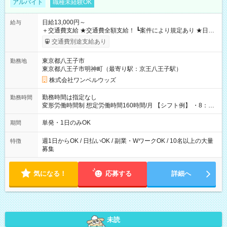
アルバイト
職種未経験OK
日給13,000円～
給与
＋交通費支給 ★交通費全額支給！ ┗案件により規定あり ★日払
いOK！（規定あり） ┗働いたその日に現金GET♪ お仕事後はコ
交通費別途支給あり
ンビニATMから 日払い分を引き落とせます！ 【試用期間】試
用期間なし
東京都八王子市
勤務地
東京都八王子市明神町（最寄り駅：京王八王子駅）
株式会社ワンベルウッズ
勤務時間は指定なし
勤務時間
変形労働時間制 想定労働時間160時間/月 【シフト例】 ・8：00
～21：00
単発・1日のみOK
期間
週1日からOK / 日払いOK / 副業・WワークOK / 10名以上の大量
特徴
募集
気になる！
応募する
詳細へ
未読