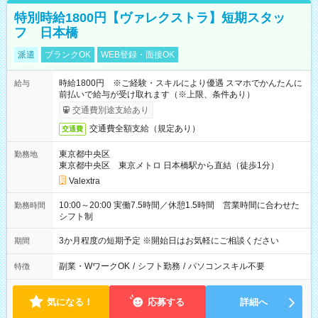
特別時給1800円【ヴァレクストラ】短期スタッ
フ 日本橋
派遣
ブランクOK
WEB登録・面接OK
時給1800円 ※ご経験・スキルにより優遇 スマホでかんたんに
給与
前払いで給与が受け取れます（※上限、条件あり）
交通費別途支給あり
交通費全額支給（規定あり）
交通費
東京都中央区
勤務地
東京都中央区 東京メトロ 日本橋駅から直結（徒歩1分）
Valextra
10:00～20:00 実働7.5時間／休憩1.5時間 営業時間に合わせた
勤務時間
シフト制
3か月程度の短期予定 ※開始日はお気軽にご相談ください
期間
副業・WワークOK
/
シフト勤務
/
パソコンスキル不要
特徴
気になる！
応募する
詳細へ