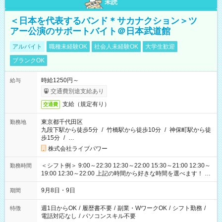
未読
＜日本を代表するバンド＊サカナクション＞ツ
アー公演のサポートバイト＠日本武道館
アルバイト
職種未経験OK
社会人未経験OK
大学生歓迎
ブランクOK
時給1250円～
給与
交通費別途支給あり
支給（規定有り）
交通費
東京都千代田区
勤務地
九段下駅から徒歩5分
/
竹橋駅から徒歩10分
/
神保町駅から徒
歩15分
/
…
株式会社ライブパワー
＜シフト例＞ 9:00～22:30 12:30～22:00 15:30～21:00 12:30～
勤務時間
19:00 12:30～22:00 上記の時間から好きな時間を選べます！ ※
時間は変更となる可能性があります
9月8日・9日
期間
週1日からOK
/
履歴書不要
/
副業・WワークOK
/
シフト勤務
/
特徴
電話対応なし
/
パソコンスキル不要