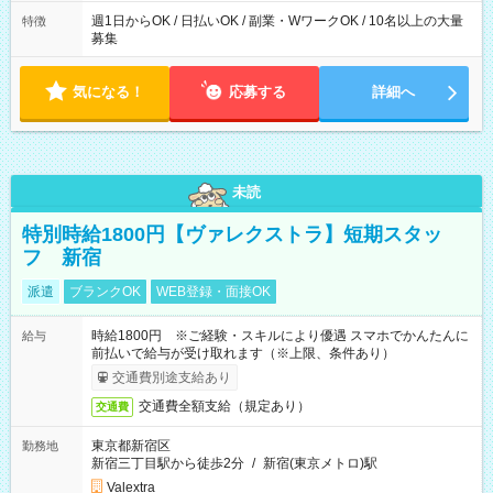
週1日からOK / 日払いOK / 副業・WワークOK / 10名以上の大量
特徴
募集
気になる！
応募する
詳細へ
未読
特別時給1800円【ヴァレクストラ】短期スタッ
フ 新宿
派遣
ブランクOK
WEB登録・面接OK
時給1800円 ※ご経験・スキルにより優遇 スマホでかんたんに
給与
前払いで給与が受け取れます（※上限、条件あり）
交通費別途支給あり
交通費全額支給（規定あり）
交通費
東京都新宿区
勤務地
新宿三丁目駅から徒歩2分
/
新宿(東京メトロ)駅
Valextra