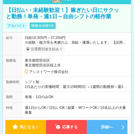
【日払い・未経験歓迎！】稼ぎたい日にサクッ
と勤務！単発・週1日～自由シフトの軽作業
アルバイト
職種未経験OK
日給10,305円～37,204円
給与
※経験・能力等を考慮の上、加給・優遇いたします。 【試用期
間】試用期間なし
交通費別途支給あり
東京都世田谷区
勤務地
東京都世田谷区桜上水
アシストワーク株式会社
シフト制
勤務時間
1日あたりの実働時間：最大15時間/日 ＜1週間の勤務例＞週3回
勤務 勤務：月・水・金 休み：火・木・土・日 好きな時にお仕事
可能です！ ※1日あたりの最大実働時間は日勤、夜勤共に勤務し
単発・1日のみOK
期間
た時間になります。
週1日からOK / 日払いOK / 副業・WワークOK / 10名以上の大量
特徴
募集
気になる！
応募する
詳細へ