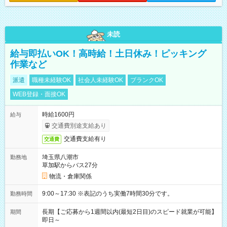
未読
給与即払いOK！高時給！土日休み！ピッキング
作業など
派遣
職種未経験OK
社会人未経験OK
ブランクOK
WEB登録・面接OK
時給1600円
給与
交通費別途支給あり
交通費支給有り
交通費
埼玉県八潮市
勤務地
草加駅からバス27分
物流・倉庫関係
9:00～17:30 ※表記のうち実働7時間30分です。
勤務時間
長期【ご応募から1週間以内(最短2日目)のスピード就業が可能】
期間
即日～