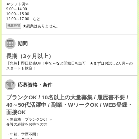
≪シフト例≫
9:00～14:00
10:00～15:00
12:00～17:00 など
★残業はありません。
残業時間
期間
長期（3ヶ月以上）
【急募】即日勤務OK！中旬～など開始日相談可 ★まずはお試し2カ月～の
スタートも歓迎！
応募資格・条件
ブランクOK / 10名以上の大量募集 / 履歴書不要 /
40～50代活躍中 / 副業・WワークOK / WEB登録・
面接OK
＜無資格・ブランクOK！＞
介護の経験をお持ちの方！
・年齢、学歴不問！