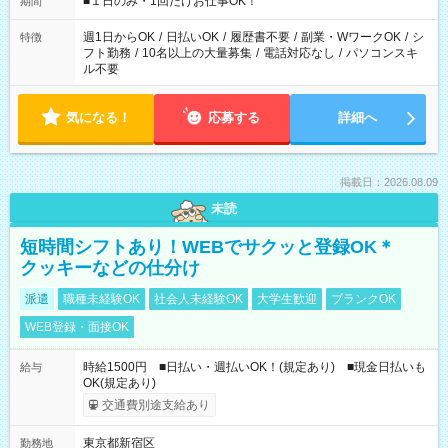
■１日のみ・1回だけお仕事OK！
期間
現場によって異なります。 ※勿論、休憩時間はあるのでご安心
ください！
週1日からOK
/
日払いOK
/
履歴書不要
/
副業・WワークOK
/
シ
特徴
フト勤務
/
10名以上の大量募集
/
電話対応なし
/
パソコンスキ
ル不要
気になる！
応募する
詳細へ
掲載日：2026.08.09
未読
短時間シフトあり！WEBでサクッと登録OK＊
クッキーなどの仕分け
派遣
職種未経験OK
社会人未経験OK
大学生歓迎
ブランクOK
WEB登録・面接OK
時給1500円 ■日払い・週払いOK！(規定あり) ■現金日払いも
給与
OK(規定あり)
交通費別途支給あり
東京都新宿区
勤務地