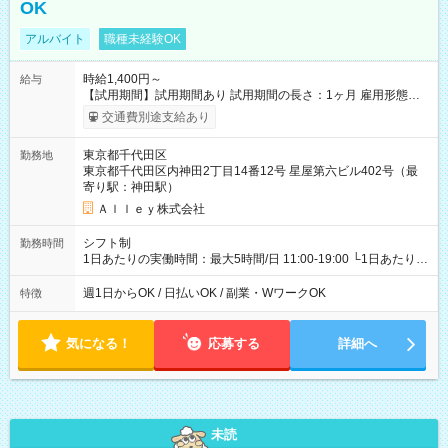
OK
アルバイト
職種未経験OK
時給1,400円～
給与
【試用期間】試用期間あり 試用期間の長さ：1ヶ月 雇用形態、
給与は本採用時と同じです。
交通費別途支給あり
東京都千代田区
勤務地
東京都千代田区内神田2丁目14番12号 星屋第六ビル402号（最
寄り駅：神田駅）
Ａｌｌｅｙ株式会社
シフト制
勤務時間
1日あたりの実働時間：最大5時間/日 11:00-19:00 └1日あたりの
実働時間：1-5時間 └上記の時間帯内であれば、いつでも勤務可
能！ └平日・土曜日の中で、お好きな曜日でご勤務いただけま
週1日からOK / 日払いOK / 副業・WワークOK
特徴
す！ 【シフト例】 ・11:00～14:00 ・16:30～19:00 ・13:00～
18:00 などのように、自由な働き方が可能なお仕事です！
気になる！
応募する
詳細へ
未読