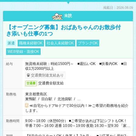
掲載日：2026.08.09
未読
【オープニング募集】おばあちゃんのお散歩付
き添いも仕事の1つ
派遣
職種未経験OK
社会人未経験OK
ブランクOK
WEB登録・面接OK
無資格未経験：時給1500円～ ■週払いOK ■扶養内OK ■日
給与
収1万2000円以上
交通費別途支給あり
交通費全額支給
交通費
東京都豊島区
勤務地
巣鴨駅
/
目白駅
/
北池袋駅
/
…
≪自宅からドアtoドアで30分以内！≫ご希望の勤務地を紹介
します。
9:00～18:00（休憩60分） ■ご希望があれば下記シフトもOK！
勤務時間
早番 7:00～16:00 遅番 10:00～19:00 夜勤 16:30～翌9:30 「家族
と休みを合わせたい」 「余裕を持って夕飯の準備がしたい」
「できれば残業はしたくない」 など、ご希望を教えてください