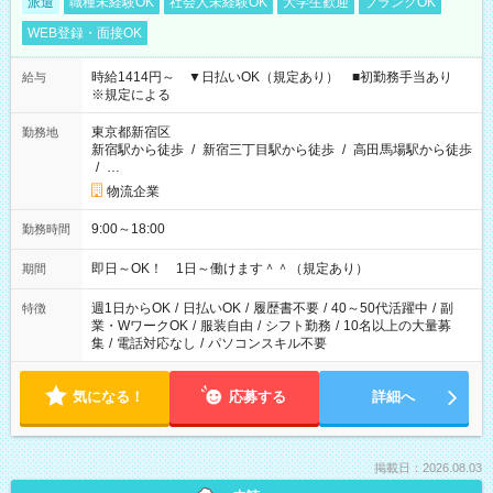
派遣
職種未経験OK
社会人未経験OK
大学生歓迎
ブランクOK
WEB登録・面接OK
時給1414円～ ▼日払いOK（規定あり） ■初勤務手当あり
給与
※規定による
東京都新宿区
勤務地
新宿駅から徒歩
/
新宿三丁目駅から徒歩
/
高田馬場駅から徒歩
/
…
物流企業
9:00～18:00
勤務時間
即日～OK！ 1日～働けます＾＾（規定あり）
期間
週1日からOK
/
日払いOK
/
履歴書不要
/
40～50代活躍中
/
副
特徴
業・WワークOK
/
服装自由
/
シフト勤務
/
10名以上の大量募
集
/
電話対応なし
/
パソコンスキル不要
気になる！
応募する
詳細へ
掲載日：2026.08.03