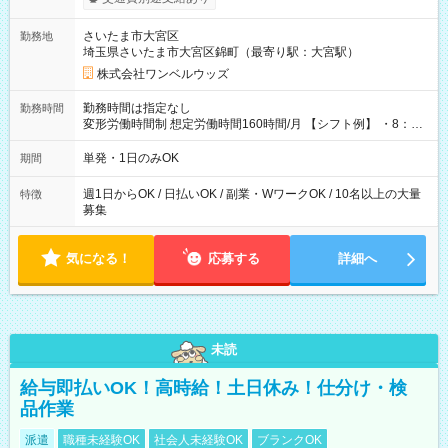
ンビニATMから 日払い分を引き落とせます！ 【試用期間】試
用期間なし
さいたま市大宮区
勤務地
埼玉県さいたま市大宮区錦町（最寄り駅：大宮駅）
株式会社ワンベルウッズ
勤務時間は指定なし
勤務時間
変形労働時間制 想定労働時間160時間/月 【シフト例】 ・8：00
～21：00
単発・1日のみOK
期間
週1日からOK / 日払いOK / 副業・WワークOK / 10名以上の大量
特徴
募集
気になる！
応募する
詳細へ
未読
給与即払いOK！高時給！土日休み！仕分け・検
品作業
派遣
職種未経験OK
社会人未経験OK
ブランクOK