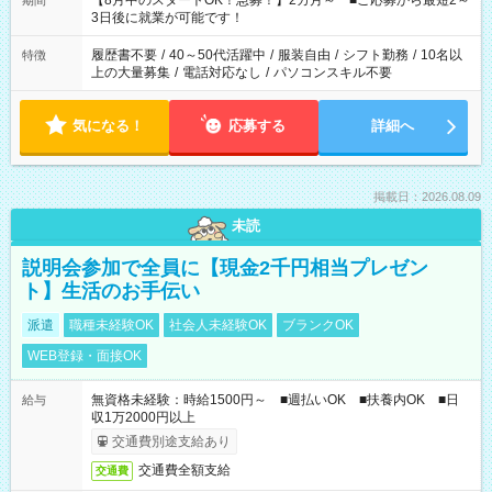
【8月中のスタートOK！急募！】2カ月～ ■ご応募から最短2～
期間
ね。 ※Wワーク希望の方へ 今ご覧のお仕事で希望する勤務時間
3日後に就業が可能です！
と、もう1つのお仕事の勤務時間。 合計で週40時間を超える場
合は応募できません。
履歴書不要
/
40～50代活躍中
/
服装自由
/
シフト勤務
/
10名以
特徴
上の大量募集
/
電話対応なし
/
パソコンスキル不要
気になる！
応募する
詳細へ
掲載日：2026.08.09
未読
説明会参加で全員に【現金2千円相当プレゼン
ト】生活のお手伝い
派遣
職種未経験OK
社会人未経験OK
ブランクOK
WEB登録・面接OK
無資格未経験：時給1500円～ ■週払いOK ■扶養内OK ■日
給与
収1万2000円以上
交通費別途支給あり
交通費全額支給
交通費