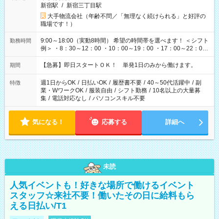
新宿駅
/
新宿三丁目駅
大手物流会社（年齢不問／「無理なく続けられる」と好評の
職場です！）
9:00～18:00（実動8時間） 希望の時間帯を選べます！ ＜シフト
勤務時間
例＞ ・8：30～12：00 ・10：00～19：00 ・17：00～22：00
・13：00～22：00 ・22：00～翌6：00 など
【急募】即日スタートＯＫ！ 単発1日のみから働けます。
期間
週1日からOK
/
日払いOK
/
履歴書不要
/
40～50代活躍中
/
副
特徴
業・WワークOK
/
服装自由
/
シフト勤務
/
10名以上の大量募
集
/
電話対応なし
/
パソコンスキル不要
気になる！
応募する
詳細へ
未読
人気イベントも！好きな場所で働けるイベント
スタッフ☆来社不要！働いたその日に給料もら
える日払い/T1