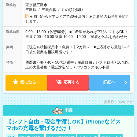
東京都三鷹市
勤務地
三鷹駅
/
三鷹台駅
/
井の頭公園駅
≪自宅からドアtoドアで30分以内！≫ご希望の勤務地を紹介
します。
9:00～18:00（休憩60分） ■ご希望があれば下記シフトもOK！
勤務時間
早番 7:00～16:00 遅番 10:00～19:00 「家族と休みを合わせた
い」 「余裕を持って夕飯の準備がしたい」 「できれば残業はし
たくない」 など、ご希望を教えてくださいね。 ※Wワーク希望
【現在も積極採用中！急募！】2カ月～ ■ご応募から最短2～3
期間
の方へ 今ご覧のお仕事で希望する勤務時間と、もう1つのお仕事
日後の就業も相談可能です！
の勤務時間。 合計で週40時間を超える場合は応募できません。
履歴書不要
/
40～50代活躍中
/
服装自由
/
シフト勤務
/
10名以
特徴
上の大量募集
/
電話対応なし
/
パソコンスキル不要
気になる！
応募する
詳細へ
掲載日：2026.08.07
未読
【シフト自由・現金手渡しOK】iPhoneなどス
マホの充電を繋げるだけ！