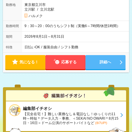
東京都立川市
勤務地
立川駅
/
立川北駅
ハルメク
9：30～20：00のうちシフト制（実働6～7時間/休憩1時間）
勤務時間
2026年8月1日～8月31日
期間
日払いOK
/
服装自由
/
シフト勤務
特徴
気になる！
応募する
詳細へ
編集部イチオシ
【完全在宅！】難しい業務なし＆電話なし！ゆっくりの11
時～時短＊データ入力・事務、＜SEKAI NO OWARI＊8月15
日・16日＞ドーム公演のサポートバイトなど
(8/7UP!)