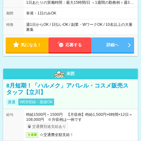
1日あたりの実働時間：最大15時間/日 ＜1週間の勤務例＞週3回
勤務 勤務：月・水・金 休み：火・木・土・日 好きな時にお仕事
可能です！ ※1日あたりの最大実働時間は日勤、夜勤共に勤務し
単発・1日のみOK
期間
た場合になります。
週1日からOK / 日払いOK / 副業・WワークOK / 10名以上の大量
特徴
募集
気になる！
応募する
詳細へ
未読
8月短期！「ハルメク」アパレル・コスメ販売ス
タッフ【立川】
派遣
WEB登録・面接OK
時給1500円～1500円 【月収例】時給1,500円×6時間×12日＝
給与
108,000円 ※月収例は一例です
交通費別途支給あり
☆交通費全額支給！
交通費