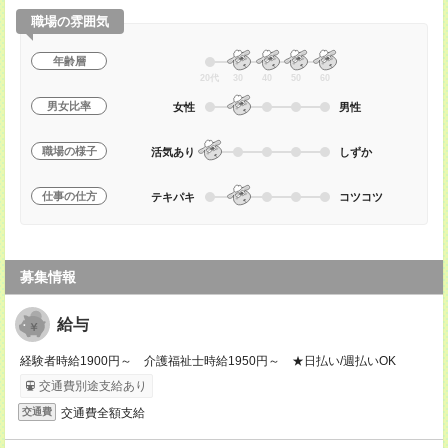
職場の雰囲気
年齢層
20代
30
40
50
60
男女比率
女性
男性
職場の様子
活気あり
しずか
仕事の仕方
テキパキ
コツコツ
募集情報
給与
経験者時給1900円～ 介護福祉士時給1950円～ ★日払い/週払いOK
交通費別途支給あり
交通費全額支給
交通費