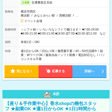
交通費規定支給
交通費
横浜市西区
勤務地
横浜駅
/
みなとみらい駅
/
西横浜駅
/
…
イベント会場
＜シフト例＞ いろいろなシフトで働けます！ ■7:00-24:00
勤務時間
■8:00-21:00 ■9:00-21:00 ■18:00-翌7:00 ■20:30-翌11:00 など
単発1日～OK!
期間
週1日からOK
/
日払いOK
/
履歴書不要
/
40～50代活躍中
/
副
特徴
業・WワークOK
/
服装自由
/
シフト勤務
/
電話対応なし
/
パソ
コンスキル不要
気になる！
応募する
詳細へ
未読
【座り＆手作業中心】香水shopの梱包スタッ
フ ★副業OK ★週1日からOK ★1日1時間から