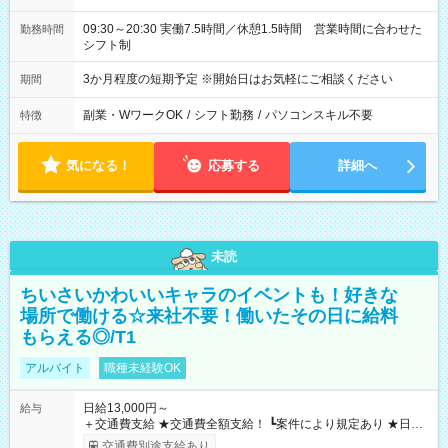
09:30～20:30 実働7.5時間／休憩1.5時間 営業時間に合わせた
勤務時間
シフト制
3か月程度の短期予定 ※開始日はお気軽にご相談ください
期間
副業・WワークOK
/
シフト勤務
/
パソコンスキル不要
特徴
気になる！
応募する
詳細へ
未読
ちいさいかわいいキャラのイベントも！好きな
場所で働ける☆来社不要！働いたその日に給料
もらえる◎/T1
アルバイト
職種未経験OK
日給13,000円～
給与
＋交通費支給 ★交通費全額支給！ ┗案件により規定あり ★日払
いOK！（規定あり） ┗働いたその日に現金GET♪ お仕事後はコ
交通費別途支給あり