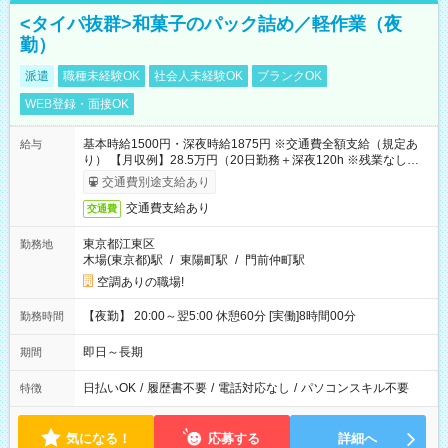
<タイパ抜群>和菓子のパック詰め／軽作業（夜
勤）
派遣
職種未経験OK
社会人未経験OK
ブランクOK
WEB登録・面接OK
基本時給1500円・深夜時給1875円 ※交通費全額支給（規定あ
給与
り） 【月収例】28.5万円（20日勤務＋深夜120h ※残業なしの場
合）
交通費別途支給あり
交通費支給あり
交通費
東京都江東区
勤務地
木場(東京都)駅
/
東陽町駅
/
門前仲町駅
空調ありの職場!
【夜勤】 20:00～翌5:00 休憩60分 [実働]8時間00分
勤務時間
即日～長期
期間
日払いOK
/
履歴書不要
/
電話対応なし
/
パソコンスキル不要
特徴
気になる！
応募する
詳細へ