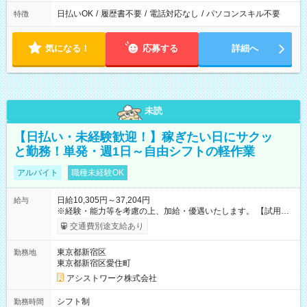
日払いOK
/
履歴書不要
/
電話対応なし
/
パソコンスキル不要
特徴
気になる！
応募する
詳細へ
未読
【日払い・未経験歓迎！】稼ぎたい日にサクッ
と勤務！単発・週1日～自由シフトの軽作業
アルバイト
職種未経験OK
日給10,305円～37,204円
給与
※経験・能力等を考慮の上、加給・優遇いたします。 【試用期
間】試用期間なし
交通費別途支給あり
東京都新宿区
勤務地
東京都新宿区愛住町
アシストワーク株式会社
シフト制
勤務時間