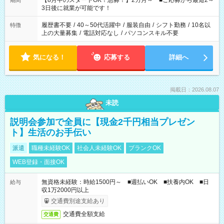
【8月中のスタートOK！急募！】2カ月～ ■ご応募から最短2～
期間
ね。 ※Wワーク希望の方へ 今ご覧のお仕事で希望する勤務時間
3日後に就業が可能です！
と、もう1つのお仕事の勤務時間。 合計で週40時間を超える場
合は応募できません。
履歴書不要
/
40～50代活躍中
/
服装自由
/
シフト勤務
/
10名以
特徴
上の大量募集
/
電話対応なし
/
パソコンスキル不要
気になる！
応募する
詳細へ
掲載日：2026.08.07
未読
説明会参加で全員に【現金2千円相当プレゼン
ト】生活のお手伝い
派遣
職種未経験OK
社会人未経験OK
ブランクOK
WEB登録・面接OK
無資格未経験：時給1500円～ ■週払いOK ■扶養内OK ■日
給与
収1万2000円以上
交通費別途支給あり
交通費全額支給
交通費