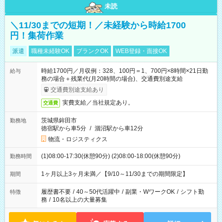
未読
＼11/30までの短期！／未経験から時給1700
円！集荷作業
派遣
職種未経験OK
ブランクOK
WEB登録・面接OK
時給1700円／月収例：328、100円＝1、700円×8時間×21日勤
給与
務の場合＋残業代(月20時間の場合)、交通費別途支給
交通費別途支給あり
実費支給／当社規定あり。
交通費
茨城県鉾田市
勤務地
徳宿駅から車5分
/
涸沼駅から車12分
物流・ロジスティクス
(1)08:00-17:30(休憩90分) (2)08:00-18:00(休憩90分)
勤務時間
1ヶ月以上3ヶ月未満／【9/10～11/30までの期間限定】
期間
履歴書不要
/
40～50代活躍中
/
副業・WワークOK
/
シフト勤
特徴
務
/
10名以上の大量募集