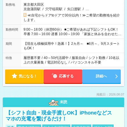
東京都大田区
勤務地
京急蒲田駅
/
穴守稲荷駅
/
矢口渡駅
/
…
≪自宅からドアtoドアで30分以内！≫ご希望の勤務地を紹介
します。
9:00～18:00（休憩60分） ■ご希望があれば下記シフトもOK！
勤務時間
早番 7:00～16:00 遅番 10:00～19:00 「家族と休みを合わせた
い」 「余裕を持って夕飯の準備がしたい」 「できれば残業はし
たくない」 など、ご希望を教えてくださいね。 ※Wワーク希望
【現在も積極採用中！急募！】2カ月～ ■8月～、9月スタート
期間
の方へ 今ご覧のお仕事で希望する勤務時間と、もう1つのお仕事
もOK！
の勤務時間。 合計で週40時間を超える場合は応募できません。
履歴書不要
/
40～50代活躍中
/
服装自由
/
シフト勤務
/
10名以
特徴
上の大量募集
/
電話対応なし
/
パソコンスキル不要
気になる！
応募する
詳細へ
掲載日：2026.08.07
未読
【シフト自由・現金手渡しOK】iPhoneなどス
マホの充電を繋げるだけ！