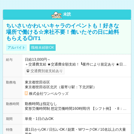
未読
ちいさいかわいいキャラのイベントも！好きな
場所で働ける☆来社不要！働いたその日に給料
もらえる◎/T1
アルバイト
職種未経験OK
日給13,000円～
給与
＋交通費支給 ★交通費全額支給！ ┗案件により規定あり ★日払
いOK！（規定あり） ┗働いたその日に現金GET♪ お仕事後はコ
交通費別途支給あり
ンビニATMから 日払い分を引き落とせます！ 【試用期間】試
用期間なし
東京都世田谷区
勤務地
東京都世田谷区北沢（最寄り駅：下北沢駅）
株式会社ワンベルウッズ
勤務時間は指定なし
勤務時間
変形労働時間制 想定労働時間160時間/月 【シフト例】 ・8：00
～21：00
単発・1日のみOK
期間
週1日からOK / 日払いOK / 副業・WワークOK / 10名以上の大量
特徴