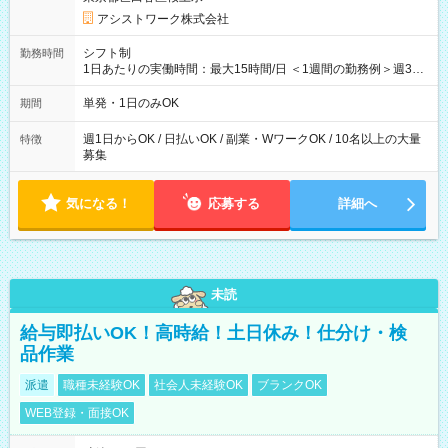
アシストワーク株式会社
シフト制
勤務時間
1日あたりの実働時間：最大15時間/日 ＜1週間の勤務例＞週3回
勤務 勤務：月・水・金 休み：火・木・土・日 好きな時にお仕事
可能です！ ※1日あたりの最大実働時間は日勤、夜勤共に勤務し
単発・1日のみOK
期間
た時間になります。
週1日からOK / 日払いOK / 副業・WワークOK / 10名以上の大量
特徴
募集
気になる！
応募する
詳細へ
未読
給与即払いOK！高時給！土日休み！仕分け・検
品作業
派遣
職種未経験OK
社会人未経験OK
ブランクOK
WEB登録・面接OK