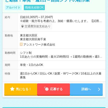
と勤務！単発・週1日～自由シフトの軽作業
アルバイト
職種未経験OK
日給10,305円～37,204円
給与
※経験・能力等を考慮の上、加給・優遇いたします。 【試用期
間】試用期間なし
交通費別途支給あり
東京都大田区
勤務地
東京都大田区南千束
アシストワーク株式会社
シフト制
勤務時間
1日あたりの実働時間：最大15時間/日 ＜1週間の勤務例＞週3回
勤務 勤務：月・水・金 休み：火・木・土・日 好きな時にお仕事
可能です！ ※1日あたりの最大実働時間は日勤、夜勤共に勤務し
単発・1日のみOK
期間
た時間になります。
週1日からOK / 日払いOK / 副業・WワークOK / 10名以上の大量
特徴
募集
気になる！
応募する
詳細へ