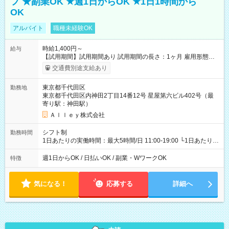
フ ★副業OK ★週1日からOK ★1日1時間から
OK
アルバイト
職種未経験OK
時給1,400円～
給与
【試用期間】試用期間あり 試用期間の長さ：1ヶ月 雇用形態、
給与は本採用時と同じです。
交通費別途支給あり
東京都千代田区
勤務地
東京都千代田区内神田2丁目14番12号 星屋第六ビル402号（最
寄り駅：神田駅）
Ａｌｌｅｙ株式会社
シフト制
勤務時間
1日あたりの実働時間：最大5時間/日 11:00-19:00 └1日あたりの
実働時間：1-5時間 └上記の時間帯内であれば、いつでも勤務可
能！ └平日・土曜日の中で、お好きな曜日でご勤務いただけま
週1日からOK / 日払いOK / 副業・WワークOK
特徴
す！ 【シフト例】 ・11:00～14:00 ・16:30～19:00 ・13:00～
18:00 などのように、自由な働き方が可能なお仕事です！
気になる！
応募する
詳細へ