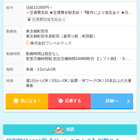
日給13,000円～
給与
＋交通費支給 ★交通費全額支給！ ┗案件により規定あり ★日払
いOK！（規定あり） ┗働いたその日に現金GET♪ お仕事後はコ
交通費別途支給あり
ンビニATMから 日払い分を引き落とせます！ 【試用期間】試
用期間なし
東京都町田市
勤務地
東京都町田市原町田（最寄り駅：町田駅）
株式会社ワンベルウッズ
勤務時間は指定なし
勤務時間
変形労働時間制 想定労働時間160時間/月 【シフト例】 ・8：00
～21：00
単発・1日のみOK
期間
週1日からOK / 日払いOK / 副業・WワークOK / 10名以上の大量
特徴
募集
気になる！
応募する
詳細へ
未読