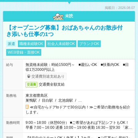
掲載日：2026.08.07
未読
【オープニング募集】おばあちゃんのお散歩付
き添いも仕事の1つ
派遣
職種未経験OK
社会人未経験OK
ブランクOK
WEB登録・面接OK
無資格未経験：時給1500円～ ■週払いOK ■扶養内OK ■日
給与
収1万2000円以上
交通費別途支給あり
交通費全額支給
交通費
東京都豊島区
勤務地
巣鴨駅
/
目白駅
/
北池袋駅
/
…
≪自宅からドアtoドアで30分以内！≫ご希望の勤務地を紹介
します。
9:00～18:00（休憩60分） ■ご希望があれば下記シフトもOK！
勤務時間
早番 7:00～16:00 遅番 10:00～19:00 夜勤 16:30～翌9:30 「家族
と休みを合わせたい」 「余裕を持って夕飯の準備がしたい」
「できれば残業はしたくない」 など、ご希望を教えてください