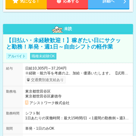
気になる！
応募する
詳細へ
未読
【日払い・未経験歓迎！】稼ぎたい日にサクッ
と勤務！単発・週1日～自由シフトの軽作業
アルバイト
職種未経験OK
日給10,305円～37,204円
給与
※経験・能力等を考慮の上、加給・優遇いたします。 【試用期
間】試用期間なし
交通費別途支給あり
東京都世田谷区
勤務地
東京都世田谷区豪徳寺
アシストワーク株式会社
シフト制
勤務時間
1日あたりの実働時間：最大15時間/日 ＜1週間の勤務例＞週3回
勤務 勤務：月・水・金 休み：火・木・土・日 好きな時にお仕事
可能です！ ※1日あたりの最大実働時間は日勤、夜勤共に勤務し
単発・1日のみOK
期間
た時間になります。