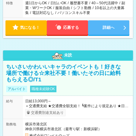
週1日からOK
/
日払いOK
/
履歴書不要
/
40～50代活躍中
/
副
特徴
業・WワークOK
/
服装自由
/
シフト勤務
/
10名以上の大量募
集
/
電話対応なし
/
パソコンスキル不要
気になる！
応募する
詳細へ
未読
ちいさいかわいいキャラのイベントも！好きな
場所で働ける☆来社不要！働いたその日に給料
もらえる◎/T1
アルバイト
職種未経験OK
日給13,000円～
給与
＋交通費支給 ★交通費全額支給！ ┗案件により規定あり ★日払
いOK！（規定あり） ┗働いたその日に現金GET♪ お仕事後はコ
交通費別途支給あり
ンビニATMから 日払い分を引き落とせます！ 【試用期間】試
用期間なし
横浜市港北区
勤務地
神奈川県横浜市港北区（最寄り駅：新横浜駅）
株式会社ワンベルウッズ