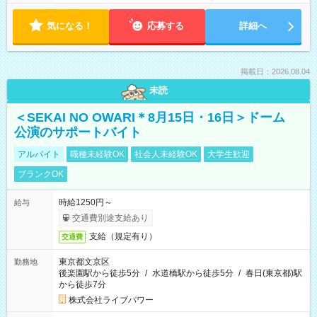
気になる！
応募する
詳細へ
掲載日：2026.08.04
未読
＜SEKAI NO OWARI＊8月15日・16日＞ドーム
公演のサポートバイト
アルバイト
職種未経験OK
社会人未経験OK
大学生歓迎
ブランクOK
時給1250円～
給与
交通費別途支給あり
支給（規定有り）
交通費
東京都文京区
勤務地
後楽園駅から徒歩5分
/
水道橋駅から徒歩5分
/
春日(東京都)駅
から徒歩7分
株式会社ライブパワー