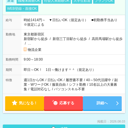
派遣
職種未経験OK
社会人未経験OK
大学生歓迎
ブランクOK
WEB登録・面接OK
時給1414円～ ▼日払いOK（規定あり） ■初勤務手当あり
給与
※規定による
東京都新宿区
勤務地
新宿駅から徒歩
/
新宿三丁目駅から徒歩
/
高田馬場駅から徒歩
/
…
物流企業
9:00～18:00
勤務時間
即日～OK！ 1日～働けます＾＾（規定あり）
期間
週1日からOK
/
日払いOK
/
履歴書不要
/
40～50代活躍中
/
副
特徴
業・WワークOK
/
服装自由
/
シフト勤務
/
10名以上の大量募
集
/
電話対応なし
/
パソコンスキル不要
気になる！
応募する
詳細へ
掲載日：2026.08.03