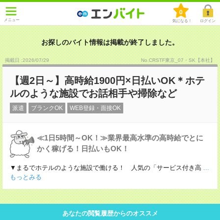
0
メニュー
気になる！
ログイン
お探しのバイト情報は掲載が終了しました。
掲載日 :2026
/
07
/
29
No.CRSTF東京_07・SK【本社】
【週2日～】高時給1900円×日払いOK＊ホテ
ルのような施設でお話相手や掃除など
派遣
ブランクOK
WEB登録・面接OK
≪1日5時間～OK！≫業界最高水準の高時給でとに
かく稼げる！日払いもOK！
▼まるでホテルのような施設で働ける！ 人気の「サービス付き高
...
もっとみる
あなたの閲覧履歴からのオススメ