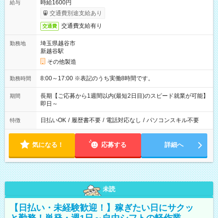
時給1600円
給与
交通費別途支給あり
交通費支給有り
交通費
埼玉県越谷市
勤務地
新越谷駅
その他製造
8:00～17:00 ※表記のうち実働8時間です。
勤務時間
長期【ご応募から1週間以内(最短2日目)のスピード就業が可能】
期間
即日～
日払いOK
/
履歴書不要
/
電話対応なし
/
パソコンスキル不要
特徴
気になる！
応募する
詳細へ
未読
【日払い・未経験歓迎！】稼ぎたい日にサクッ