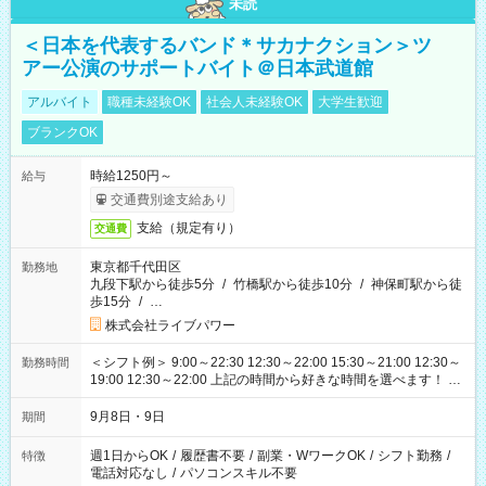
未読
＜日本を代表するバンド＊サカナクション＞ツ
アー公演のサポートバイト＠日本武道館
アルバイト
職種未経験OK
社会人未経験OK
大学生歓迎
ブランクOK
時給1250円～
給与
交通費別途支給あり
支給（規定有り）
交通費
東京都千代田区
勤務地
九段下駅から徒歩5分
/
竹橋駅から徒歩10分
/
神保町駅から徒
歩15分
/
…
株式会社ライブパワー
＜シフト例＞ 9:00～22:30 12:30～22:00 15:30～21:00 12:30～
勤務時間
19:00 12:30～22:00 上記の時間から好きな時間を選べます！ ※
時間は変更となる可能性があります
9月8日・9日
期間
週1日からOK
/
履歴書不要
/
副業・WワークOK
/
シフト勤務
/
特徴
電話対応なし
/
パソコンスキル不要