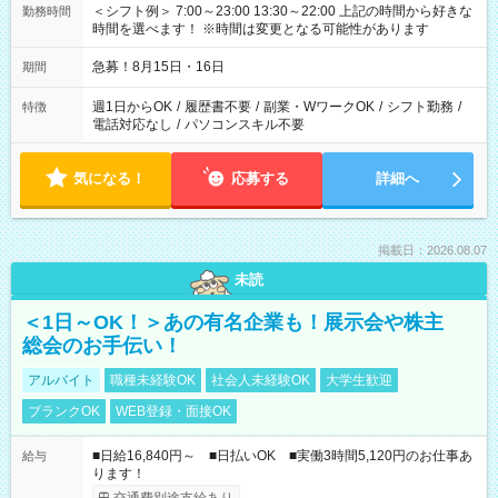
＜シフト例＞ 7:00～23:00 13:30～22:00 上記の時間から好きな
勤務時間
時間を選べます！ ※時間は変更となる可能性があります
急募！8月15日・16日
期間
週1日からOK
/
履歴書不要
/
副業・WワークOK
/
シフト勤務
/
特徴
電話対応なし
/
パソコンスキル不要
気になる！
応募する
詳細へ
掲載日：2026.08.07
未読
＜1日～OK！＞あの有名企業も！展示会や株主
総会のお手伝い！
アルバイト
職種未経験OK
社会人未経験OK
大学生歓迎
ブランクOK
WEB登録・面接OK
■日給16,840円～ ■日払いOK ■実働3時間5,120円のお仕事あ
給与
ります！