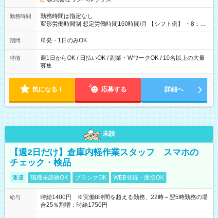
勤務時間は指定なし
勤務時間
変形労働時間制 想定労働時間160時間/月 【シフト例】 ・8：00
～21：00
単発・1日のみOK
期間
週1日からOK / 日払いOK / 副業・WワークOK / 10名以上の大量
特徴
募集
気になる！
応募する
詳細へ
未読
【週2日だけ】倉庫内軽作業スタッフ スマホの
チェック・検品
派遣
職種未経験OK
ブランクOK
WEB登録・面接OK
時給1400円 ※実働8時間を超える勤務、22時～翌5時勤務の場
給与
合25％割増：時給1750円