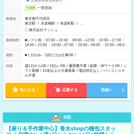
交通費別途支給あり
一部支給
交通費
東京都千代田区
勤務地
東京駅
/
水道橋駅
/
有楽町駅
/
…
株式会社マッシュ
■シフト例 ・07:00～19:30 ・09:00～12:00 ・10:00～17:00 ・
勤務時間
18:00～23:00 ・19:00～07:00 ・20:00～09:00 ・22:00～06:00
etc ★最短で3時間で5,120円のお仕事から 15時間で2万円近く稼
げるお仕事も！ ご希望のお時間に合わせてご紹介！ ※シフトは
■１日のみ・1回だけお仕事OK！
期間
現場によって異なります。 ※勿論、休憩時間はあるのでご安心
ください！
週1日からOK
/
日払いOK
/
履歴書不要
/
副業・WワークOK
/
シ
特徴
フト勤務
/
10名以上の大量募集
/
電話対応なし
/
パソコンスキ
ル不要
気になる！
応募する
詳細へ
未読
【座り＆手作業中心】香水shopの梱包スタッ