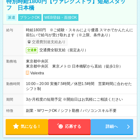
特別時給1800円【ヴァレクストラ】短期スタッ
フ 日本橋
派遣
ブランクOK
WEB登録・面接OK
時給1800円 ※ご経験・スキルにより優遇 スマホでかんたんに
給与
前払いで給与が受け取れます（※上限、条件あり）
交通費別途支給あり
交通費全額支給（規定あり）
交通費
東京都中央区
勤務地
東京都中央区 東京メトロ 日本橋駅から直結（徒歩1分）
Valextra
10:00～20:00 実働7.5時間／休憩1.5時間 営業時間に合わせた
勤務時間
シフト制
3か月程度の短期予定 ※開始日はお気軽にご相談ください
期間
副業・WワークOK
/
シフト勤務
/
パソコンスキル不要
特徴
気になる！
応募する
詳細へ