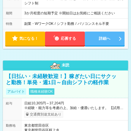
シフト制
3か月程度の短期予定 ※開始日はお気軽にご相談ください
期間
副業・WワークOK
/
シフト勤務
/
パソコンスキル不要
特徴
気になる！
応募する
詳細へ
未読
【日払い・未経験歓迎！】稼ぎたい日にサクッ
と勤務！単発・週1日～自由シフトの軽作業
アルバイト
職種未経験OK
日給10,305円～37,204円
給与
※経験・能力等を考慮の上、加給・優遇いたします。 【試用期
間】試用期間なし
交通費別途支給あり
東京都世田谷区
勤務地
東京都世田谷区桜上水