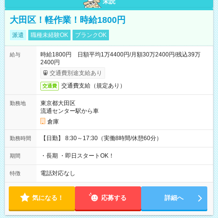
未読
大田区！軽作業！時給1800円
派遣
職種未経験OK
ブランクOK
時給1800円 日額平均1万4400円/月額30万2400円/残込39万
給与
2400円
交通費別途支給あり
交通費支給（規定あり）
交通費
東京都大田区
勤務地
流通センター駅から車
倉庫
【日勤】 8:30～17:30（実働8時間/休憩60分）
勤務時間
・長期 ・即日スタートOK！
期間
電話対応なし
特徴
気になる！
応募する
詳細へ