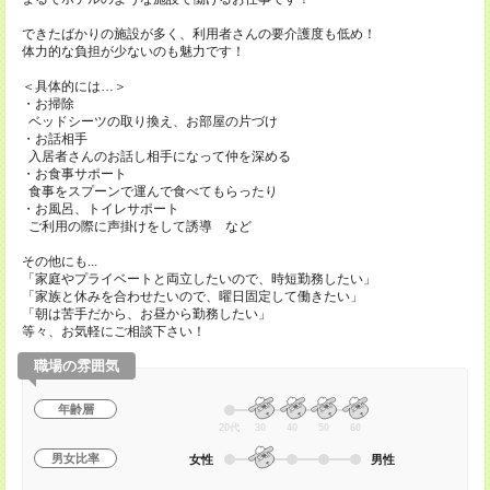
できたばかりの施設が多く、利用者さんの要介護度も低め！
体力的な負担が少ないのも魅力です！
＜具体的には…＞
・お掃除
ベッドシーツの取り換え、お部屋の片づけ
・お話相手
入居者さんのお話し相手になって仲を深める
・お食事サポート
食事をスプーンで運んで食べてもらったり
・お風呂、トイレサポート
ご利用の際に声掛けをして誘導 など
その他にも...
「家庭やプライベートと両立したいので、時短勤務したい」
「家族と休みを合わせたいので、曜日固定して働きたい」
「朝は苦手だから、お昼から勤務したい」
等々、お気軽にご相談下さい！
職場の雰囲気
年齢層
20代
30
40
50
60
男女比率
女性
男性