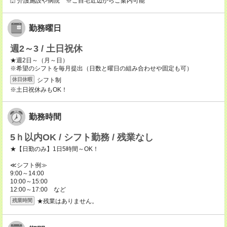
介護施設や病院 ※ご自宅近辺からご案内可能
勤務曜日
週2～3 / 土日祝休
★週2日～（月～日）
※希望のシフトを毎月提出（日数と曜日の組み合わせや固定も可）
シフト制
休日休暇
※土日祝休みもOK！
勤務時間
5ｈ以内OK / シフト勤務 / 残業なし
★【日勤のみ】1日5時間～OK！
≪シフト例≫
9:00～14:00
10:00～15:00
12:00～17:00 など
★残業はありません。
残業時間