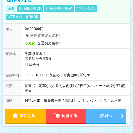
派遣
職種未経験OK
社会人未経験OK
ブランクOK
WEB登録・面接OK
時給1300円
給与
交通費別途支給あり
交通費支給有り
交通費
千葉県東金市
勤務地
求名駅から車9分
製造外
9:00～18:00 ※表記のうち実働8時間です。
勤務時間
長期【ご応募から1週間以内(最短2日目)のスピード就業が可能】
期間
即日～
日払いOK
/
履歴書不要
/
電話対応なし
/
パソコンスキル不要
特徴
気になる！
応募する
詳細へ