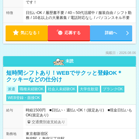
です！
日払いOK
/
履歴書不要
/
40～50代活躍中
/
服装自由
/
シフト勤
特徴
務
/
10名以上の大量募集
/
電話対応なし
/
パソコンスキル不要
気になる！
応募する
詳細へ
掲載日：2026.08.06
未読
短時間シフトあり！WEBでサクッと登録OK＊
クッキーなどの仕分け
派遣
職種未経験OK
社会人未経験OK
大学生歓迎
ブランクOK
WEB登録・面接OK
時給1500円 ■日払い・週払いOK！(規定あり) ■現金日払いも
給与
OK(規定あり)
交通費別途支給あり
東京都新宿区
勤務地
新宿駅
/
新宿三丁目駅