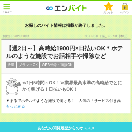
0
メニュー
気になる！
ログイン
お探しのバイト情報は掲載が終了しました。
掲載日 :2026
/
08
/
04
No.CRSTF千葉_06・SK【本社】
【週2日～】高時給1900円×日払いOK＊ホテ
ルのような施設でお話相手や掃除など
派遣
ブランクOK
WEB登録・面接OK
≪1日5時間～OK！≫業界最高水準の高時給でとに
かく稼げる！日払いもOK！
▼まるでホテルのような施設で働ける！ 人気の「サービス付き高
...
もっとみる
あなたの閲覧履歴からのオススメ