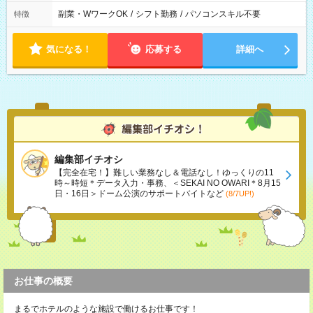
副業・WワークOK
/
シフト勤務
/
パソコンスキル不要
特徴
気になる！
応募する
詳細へ
編集部イチオシ
【完全在宅！】難しい業務なし＆電話なし！ゆっくりの11
時～時短＊データ入力・事務、＜SEKAI NO OWARI＊8月15
日・16日＞ドーム公演のサポートバイトなど
(8/7UP!)
お仕事の概要
まるでホテルのような施設で働けるお仕事です！