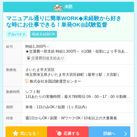
未読
マニュアル通りに簡単WORK◆未経験から好き
な時にお仕事できる！単発OK◎試験監督
アルバイト
職種未経験OK
時給1,300円～
給与
★交通費一部支給 時給1,300円～ ※試験・役割により手当あり
※勤務回数により昇給あり 【即給（前払い）オプションあ
交通費別途支給あり
り！】 希望される場合、勤務から1週間ほどで給与の一部を受け
取れます。 ※手数料418円がかかります。 【過去試験日の収入
さいたま市大宮区
勤務地
例】 ・河合塾模擬試験 8:30～17:30（休憩1時間） 時給1,300円
埼玉県埼玉県さいたま市大宮区錦町（最寄り駅：大宮駅）
×8時間＝日収10,400円＋交通費 ※当日の役割により時給＋100
円の場合あり ・国家試験 7:00～13:30（休憩なし） 時給1,300
株式会社全国試験運営センター
円（役割手当＋100円）×6時間＝日収8,400円＋交通費 【試用期
間】試用期間なし
シフト制
勤務時間
1日あたりの実働時間：最大7時間/日 09：00～17：00 ※勤務時
間は 試験により異なります。
単発・1日のみOK / 短期（1ヶ月以内）
期間
週1日からOK / 副業・WワークOK / 10名以上の大量募集
特徴
気になる！
応募する
詳細へ