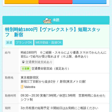
未読
特別時給1800円【ヴァレクストラ】短期スタッ
フ 新宿
派遣
ブランクOK
WEB登録・面接OK
時給1800円 ※ご経験・スキルにより優遇 スマホでかんたんに
給与
前払いで給与が受け取れます（※上限、条件あり）
交通費別途支給あり
交通費全額支給（規定あり）
交通費
東京都新宿区
勤務地
新宿三丁目駅から徒歩2分
/
新宿(東京メトロ)駅
Valextra
09:30～20:30 実働7.5時間／休憩1.5時間 営業時間に合わせた
勤務時間
シフト制
3か月程度の短期予定 ※開始日はお気軽にご相談ください
期間