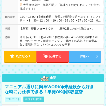
大手物流会社（年齢不問／「無理なく続けられる」と好評の
職場です！）
9:00～18:00（実動8時間） 希望の時間帯を選べます！ ＜シフト
勤務時間
例＞ ・8：30～12：00 ・10：00～19：00 ・17：00～22：00
・13：00～22：00 ・22：00～翌6：00 など
【急募】即日スタートＯＫ！ 単発1日のみから働けます。
期間
週1日からOK
/
日払いOK
/
履歴書不要
/
40～50代活躍中
/
副
特徴
業・WワークOK
/
服装自由
/
シフト勤務
/
10名以上の大量募
集
/
電話対応なし
/
パソコンスキル不要
気になる！
応募する
詳細へ
未読
マニュアル通りに簡単WORK◆未経験から好き
な時にお仕事できる！単発OK◎試験監督
アルバイト
職種未経験OK