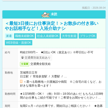
掲載日：2026.08.04
未読
＜最短3日後にお仕事決定！＞お散歩の付き添い
やお話相手など！入浴介助ナシ
派遣
職種未経験OK
社会人未経験OK
大学生歓迎
ブランクOK
WEB登録・面接OK
時給1500円～ ■日払いOK（規定あり）※即日払い不可
給与
交通費別途支給あり
交通費全額支給
交通費
茨城県日立市
勤務地
日立駅
/
常陸多賀駅
/
大甕駅
/
…
＜選べる勤務地＞介護施設や病院 ※ご自宅の近くなど、お
好きな場所を選べます！
★1日5時間～OK！ （例）9:00～18:00のあいだ もちろん1日8時
勤務時間
間のお仕事もご紹介可能です！ご希望をお聞かせください！★
家庭の都合でお休みが必要な場合も遠慮なくご相談ください。
※週最低15時間以上の勤務が必要です
短期2ヵ月～のお仕事です。開始日はご相談ください！ ★急募
期間