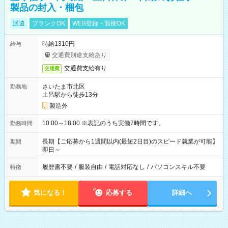
製品の封入・梱包
派遣
ブランクOK
WEB登録・面接OK
時給1310円
給与
交通費別途支給あり
交通費支給有り
交通費
さいたま市北区
勤務地
土呂駅から徒歩13分
製造外
10:00～18:00 ※表記のうち実働7時間です。
勤務時間
長期【ご応募から1週間以内(最短2日目)のスピード就業が可能】
期間
即日～
履歴書不要
/
服装自由
/
電話対応なし
/
パソコンスキル不要
特徴
気になる！
応募する
詳細へ