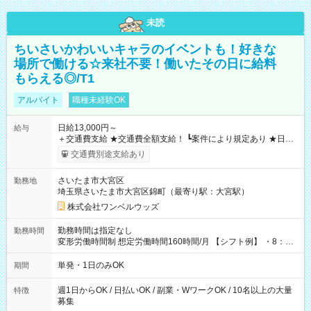
未読
ちいさいかわいいキャラのイベントも！好きな
場所で働ける☆来社不要！働いたその日に給料
もらえる◎/T1
アルバイト
職種未経験OK
日給13,000円～
給与
＋交通費支給 ★交通費全額支給！ ┗案件により規定あり ★日払
いOK！（規定あり） ┗働いたその日に現金GET♪ お仕事後はコ
交通費別途支給あり
ンビニATMから 日払い分を引き落とせます！ 【試用期間】試
用期間なし
さいたま市大宮区
勤務地
埼玉県さいたま市大宮区錦町（最寄り駅：大宮駅）
株式会社ワンベルウッズ
勤務時間は指定なし
勤務時間
変形労働時間制 想定労働時間160時間/月 【シフト例】 ・8：00
～21：00
単発・1日のみOK
期間
週1日からOK / 日払いOK / 副業・WワークOK / 10名以上の大量
特徴
募集