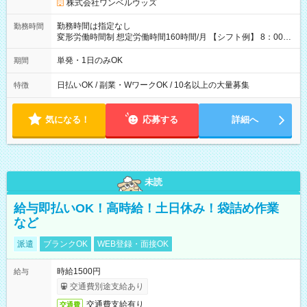
株式会社ワンベルウッズ
勤務時間は指定なし
勤務時間
変形労働時間制 想定労働時間160時間/月 【シフト例】 8：00～
17：00 9：00～19：00 10：00～20：00 10：30～19：30
単発・1日のみOK
期間
日払いOK / 副業・WワークOK / 10名以上の大量募集
特徴
気になる！
応募する
詳細へ
未読
給与即払いOK！高時給！土日休み！袋詰め作業
など
派遣
ブランクOK
WEB登録・面接OK
時給1500円
給与
交通費別途支給あり
交通費支給有り
交通費