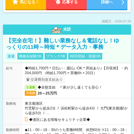
気になる！
応募する
詳細へ
掲載日：2026.07.29
未読
【完全在宅！】難しい業務なし＆電話なし！ゆ
っくりの11時～時短＊データ入力・事務
派遣
職種未経験OK
ブランクOK
WEB登録・面接OK
◆時給1,700円＊日払い・週払いOK＊昇給あり♪【月収例】 ・約
給与
204,000円 （時給1,700円 × 実働6h × 20日）
交通費別途支給あり
◆全額支給 ＊家が少し遠くても安心！
交通費
20～25万円
月収例
東京都港区
勤務地
竹芝駅から徒歩2分
/
浜松町駅から徒歩4分
/
大門(東京都)駅か
ら徒歩5分
/
…
◆港区にある情報セキュリティ企業◆
◆11：00～18：30のうち実働6時間、休憩60分 ※11：00～18：
勤務時間