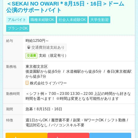
＜SEKAI NO OWARI＊8月15日・16日＞ドーム
公演のサポートバイト
アルバイト
職種未経験OK
社会人未経験OK
大学生歓迎
ブランクOK
時給1250円～
給与
交通費別途支給あり
支給（規定有り）
交通費
東京都文京区
勤務地
後楽園駅から徒歩5分
/
水道橋駅から徒歩5分
/
春日(東京都)駅
から徒歩7分
株式会社ライブパワー
＜シフト例＞ 7:00～23:00 13:30～22:00 上記の時間から好きな
勤務時間
時間を選べます！ ※時間は変更となる可能性があります
急募！8月15日・16日
期間
週1日からOK
/
履歴書不要
/
副業・WワークOK
/
シフト勤務
/
特徴
電話対応なし
/
パソコンスキル不要