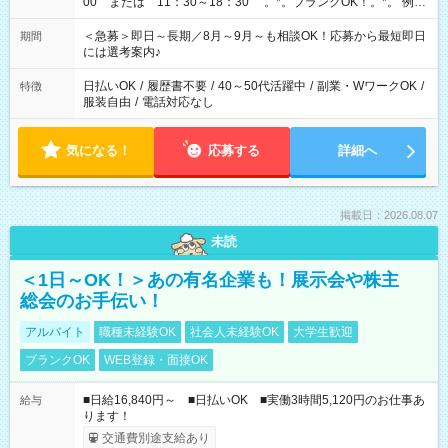
00 または 11：30～18：30 。*。ブランクOK！。*。 例え
ば前職が、 在宅/財団法人/事務/コールセンター/受付/販売/カフェ
スタッフ スイーツ販売/ホテルフロント/化粧品販売/など 様々な
＜急募＞即日～長期／8月～9月～も相談OK！応募から最短即日
期間
業界から入社して活躍されています♪
には選考案内♪
日払いOK
/
履歴書不要
/
40～50代活躍中
/
副業・WワークOK
/
特徴
服装自由
/
電話対応なし
気になる！
応募する
詳細へ
掲載日：2026.08.07
未読
＜1日～OK！＞あの有名企業も！展示会や株主
総会のお手伝い！
アルバイト
職種未経験OK
社会人未経験OK
大学生歓迎
ブランクOK
WEB登録・面接OK
■日給16,840円～ ■日払いOK ■実働3時間5,120円のお仕事あ
給与
ります！
交通費別途支給あり