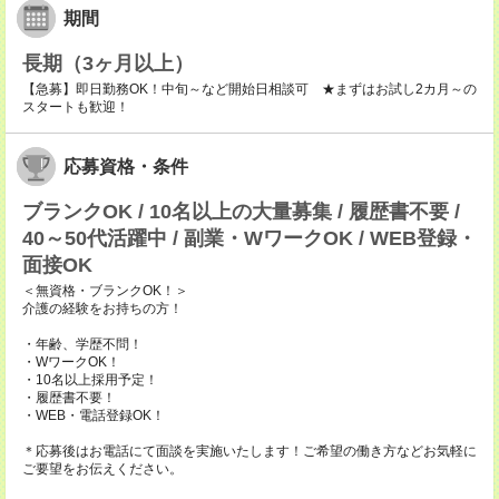
期間
長期（3ヶ月以上）
【急募】即日勤務OK！中旬～など開始日相談可 ★まずはお試し2カ月～の
スタートも歓迎！
応募資格・条件
ブランクOK / 10名以上の大量募集 / 履歴書不要 /
40～50代活躍中 / 副業・WワークOK / WEB登録・
面接OK
＜無資格・ブランクOK！＞
介護の経験をお持ちの方！
・年齢、学歴不問！
・WワークOK！
・10名以上採用予定！
・履歴書不要！
・WEB・電話登録OK！
＊応募後はお電話にて面談を実施いたします！ご希望の働き方などお気軽に
ご要望をお伝えください。