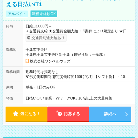
える日払い/T1
アルバイト
職種未経験OK
日給13,000円～
給与
＋交通費支給 ★交通費全額支給！ ┗案件により規定あり ★日払
いOK！（規定あり） ┗働いたその日に現金GET♪ お仕事後はコ
交通費別途支給あり
ンビニATMから 日払い分を引き落とせます！ 【試用期間】試
用期間なし
千葉市中央区
勤務地
千葉県千葉市中央区新千葉（最寄り駅：千葉駅）
株式会社ワンベルウッズ
勤務時間は指定なし
勤務時間
変形労働時間制 想定労働時間160時間/月 【シフト例】 ・10：
00～20：00
単発・1日のみOK
期間
日払いOK / 副業・WワークOK / 10名以上の大量募集
特徴
気になる！
応募する
詳細へ