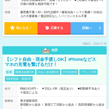
【現在も積極採用中！急募！】2カ月～ ■ご応募から最短2～3
期間
の方へ 今ご覧のお仕事で希望する勤務時間と、もう1つのお仕事
日後の就業も相談可能です！
の勤務時間。 合計で週40時間を超える場合は応募できません。
履歴書不要
/
40～50代活躍中
/
服装自由
/
シフト勤務
/
10名以
特徴
上の大量募集
/
電話対応なし
/
パソコンスキル不要
気になる！
応募する
詳細へ
掲載日：2026.07.30
未読
【シフト自由・現金手渡しOK】iPhoneなどス
マホの充電を繋げるだけ！
派遣
職種未経験OK
社会人未経験OK
大学生歓迎
ブランクOK
WEB登録・面接OK
時給1414円～ ▼日払いOK（規定あり） ■初勤務手当あり
給与
※規定による
東京都新宿区
勤務地
新宿駅から徒歩
/
新宿三丁目駅から徒歩
/
高田馬場駅から徒歩
/
…