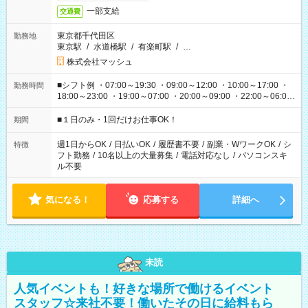
一部支給
交通費
東京都千代田区
勤務地
東京駅
/
水道橋駅
/
有楽町駅
/
…
株式会社マッシュ
■シフト例 ・07:00～19:30 ・09:00～12:00 ・10:00～17:00 ・
勤務時間
18:00～23:00 ・19:00～07:00 ・20:00～09:00 ・22:00～06:00
etc ★最短で3時間で5,120円のお仕事から 15時間で2万円近く稼
げるお仕事も！ ご希望のお時間に合わせてご紹介！ ※シフトは
■１日のみ・1回だけお仕事OK！
期間
現場によって異なります。 ※勿論、休憩時間はあるのでご安心
ください！
週1日からOK
/
日払いOK
/
履歴書不要
/
副業・WワークOK
/
シ
特徴
フト勤務
/
10名以上の大量募集
/
電話対応なし
/
パソコンスキ
ル不要
気になる！
応募する
詳細へ
未読
人気イベントも！好きな場所で働けるイベント
スタッフ☆来社不要！働いたその日に給料もら