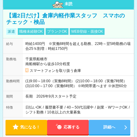
未読
【週2日だけ】倉庫内軽作業スタッフ スマホの
チェック・検品
派遣
職種未経験OK
ブランクOK
WEB登録・面接OK
時給1400円 ※実働8時間を超える勤務、22時～翌5時勤務の場
給与
合25％割増：時給1750円
千葉県船橋市
勤務地
南船橋駅から徒歩10分程度
スマートフォンを取り扱う倉庫
(1)9:00～18:00（実働8時間） (2)10:00～18:00（実働7時間）
勤務時間
(3)10:00～17:00（実働6時間） ※時間帯選べます ※休憩60分
長期 2026年9月スタート予定
期間
日払いOK
/
履歴書不要
/
40～50代活躍中
/
副業・WワークOK
/
特徴
シフト勤務
/
10名以上の大量募集
気になる！
応募する
詳細へ