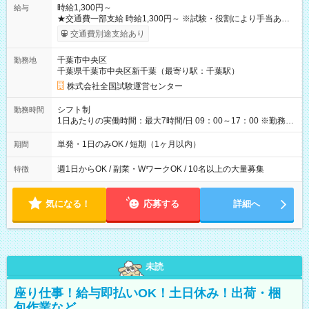
時給1,300円～
給与
★交通費一部支給 時給1,300円～ ※試験・役割により手当あり
※勤務回数により昇給あり 【即給（前払い）オプションあ
交通費別途支給あり
り！】 希望される場合、勤務から1週間ほどで給与の一部を受け
取れます。 ※手数料418円がかかります。 【過去試験日の収入
千葉市中央区
勤務地
例】 ・河合塾模擬試験 8:30～17:30（休憩1時間） 時給1,300円
千葉県千葉市中央区新千葉（最寄り駅：千葉駅）
×8時間＝日収10,400円＋交通費 ※当日の役割により時給＋100
円の場合あり ・国家試験 7:00～13:30（休憩なし） 時給1,300
株式会社全国試験運営センター
円（役割手当＋100円）×6時間＝日収8,400円＋交通費 【試用期
間】試用期間なし
シフト制
勤務時間
1日あたりの実働時間：最大7時間/日 09：00～17：00 ※勤務時
間は 試験により異なります。
単発・1日のみOK / 短期（1ヶ月以内）
期間
週1日からOK / 副業・WワークOK / 10名以上の大量募集
特徴
気になる！
応募する
詳細へ
未読
座り仕事！給与即払いOK！土日休み！出荷・梱
包作業など