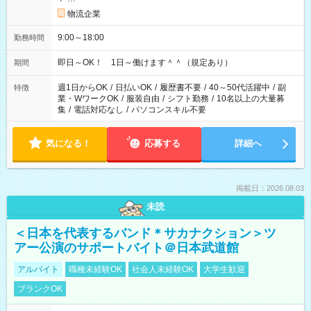
物流企業
9:00～18:00
勤務時間
即日～OK！ 1日～働けます＾＾（規定あり）
期間
週1日からOK
/
日払いOK
/
履歴書不要
/
40～50代活躍中
/
副
特徴
業・WワークOK
/
服装自由
/
シフト勤務
/
10名以上の大量募
集
/
電話対応なし
/
パソコンスキル不要
気になる！
応募する
詳細へ
掲載日：2026.08.03
未読
＜日本を代表するバンド＊サカナクション＞ツ
アー公演のサポートバイト＠日本武道館
アルバイト
職種未経験OK
社会人未経験OK
大学生歓迎
ブランクOK