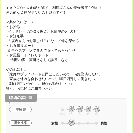
できたばかりの施設が多く、利用者さんの要介護度も低め！
体力的な負担が少ないのも魅力です！
＜具体的には…＞
・お掃除
ベッドシーツの取り換え、お部屋の片づけ
・お話相手
入居者さんのお話し相手になって仲を深める
・お食事サポート
食事をスプーンで運んで食べてもらったり
・お風呂、トイレサポート
ご利用の際に声掛けをして誘導 など
その他にも...
「家庭やプライベートと両立したいので、時短勤務したい」
「家族と休みを合わせたいので、曜日固定して働きたい」
「朝は苦手だから、お昼から勤務したい」
等々、お気軽にご相談下さい！
職場の雰囲気
年齢層
20代
30
40
50
60
男女比率
女性
男性