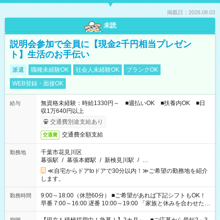
掲載日：2026.08.03
未読
説明会参加で全員に【現金2千円相当プレゼン
ト】生活のお手伝い
派遣
職種未経験OK
社会人未経験OK
ブランクOK
WEB登録・面接OK
無資格未経験：時給1330円～ ■週払いOK ■扶養内OK ■日
給与
収1万640円以上
交通費別途支給あり
交通費全額支給
交通費
千葉市花見川区
勤務地
幕張駅
/
幕張本郷駅
/
新検見川駅
/
…
≪自宅からドアtoドアで30分以内！≫ご希望の勤務地を紹介
します。
9:00～18:00（休憩60分） ■ご希望があれば下記シフトもOK！
勤務時間
早番 7:00～16:00 遅番 10:00～19:00 「家族と休みを合わせた
い」 「余裕を持って夕飯の準備がしたい」 「できれば残業はし
たくない」 など、ご希望を教えてくださいね。 ※Wワーク希望