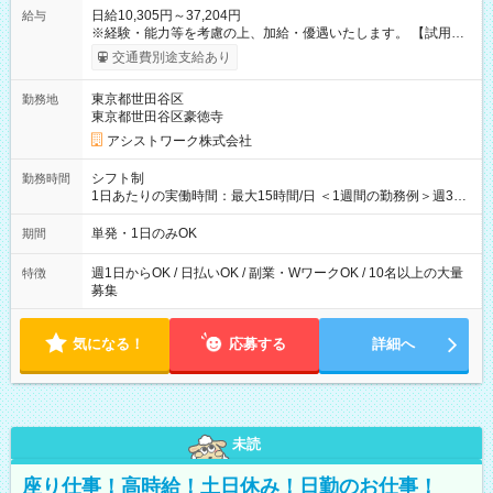
日給10,305円～37,204円
給与
※経験・能力等を考慮の上、加給・優遇いたします。 【試用期
間】試用期間なし
交通費別途支給あり
東京都世田谷区
勤務地
東京都世田谷区豪徳寺
アシストワーク株式会社
シフト制
勤務時間
1日あたりの実働時間：最大15時間/日 ＜1週間の勤務例＞週3回
勤務 勤務：月・水・金 休み：火・木・土・日 好きな時にお仕事
可能です！ ※1日あたりの最大実働時間は日勤、夜勤共に勤務し
単発・1日のみOK
期間
た時間になります。
週1日からOK / 日払いOK / 副業・WワークOK / 10名以上の大量
特徴
募集
気になる！
応募する
詳細へ
未読
座り仕事！高時給！土日休み！日勤のお仕事！