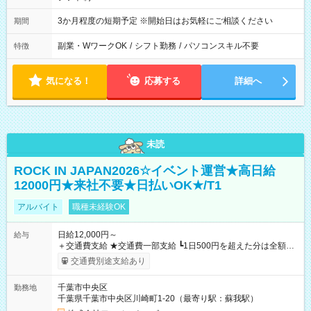
3か月程度の短期予定 ※開始日はお気軽にご相談ください
期間
副業・WワークOK
/
シフト勤務
/
パソコンスキル不要
特徴
気になる！
応募する
詳細へ
未読
ROCK IN JAPAN2026☆イベント運営★高日給
12000円★来社不要★日払いOK★/T1
アルバイト
職種未経験OK
日給12,000円～
給与
＋交通費支給 ★交通費一部支給 ┗1日500円を超えた分は全額支
給！ ※往復500円以内の方は自己負担となります ★日払いOK！
交通費別途支給あり
（規定あり） ┗働いたその日に現金GET♪ お仕事後はコンビニ
ATMから 日払い分を引き落とせます！ 【試用期間】試用期間
千葉市中央区
勤務地
なし
千葉県千葉市中央区川崎町1-20（最寄り駅：蘇我駅）