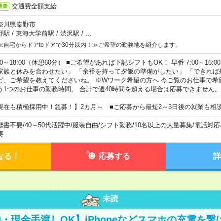
交通費全額支給
通費
奈川県秦野市
野駅
/
東海大学前駅
/
渋沢駅
/
…
≪自宅からドアtoドアで30分以内！≫ご希望の勤務地を紹介します。
00～18:00（休憩60分） ■ご希望があれば下記シフトもOK！ 早番 7:00～16:00 遅
家族と休みを合わせたい」 「余裕を持って夕飯の準備がしたい」 「できれば
ど、ご希望を教えてくださいね。 ※Wワーク希望の方へ 今ご覧のお仕事で希
う1つのお仕事の勤務時間。 合計で週40時間を超える場合は応募できません。
現在も積極採用中！急募！】2カ月～ ■ご応募から最短2～3日後の就業も相
歴書不要
/
40～50代活躍中
/
服装自由
/
シフト勤務
/
10名以上の大量募集
/
電話対応
要
なる！
応募する
詳
未読
・現金手渡しOK】iPhoneなどスマホの充電を繋