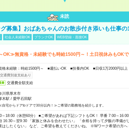
未読
グ募集】おばあちゃんのお散歩付き添いも仕事の
K
社会人未経験OK
ブランクOK
WEB登録・面接OK
～OK≫無資格・未経験でも時給1500円～！土日祝休みもOK
資格未経験：時給1500円～ ■週払いOK ■扶養内OK ■日収1万2000円以上
交通費別途支給あり
交通費全額支給
通費
奈川県厚木市
厚木駅
/
愛甲石田駅
≪自宅からドアtoドアで30分以内！≫ご希望の勤務地を紹介します。
00～18:00（休憩60分） ■ご希望があれば下記シフトもOK！ 早番 7:00～16:00 遅
勤 16:30～翌9:30 「家族と休みを合わせたい」 「余裕を持って夕飯の準備
業はしたくない」 など、ご希望を教えてくださいね。 ※Wワーク希望の方へ