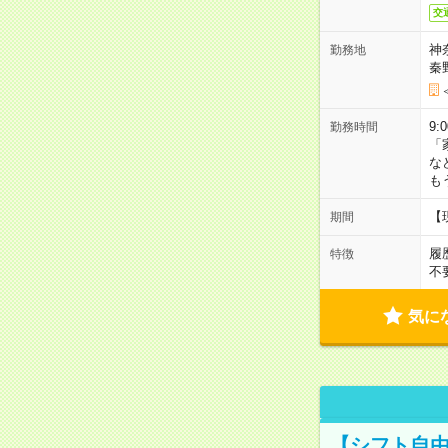
交
神
勤務地
秦
9:
勤務時間
「
な
も
【
期間
履
特徴
不
気に
【シフト自由