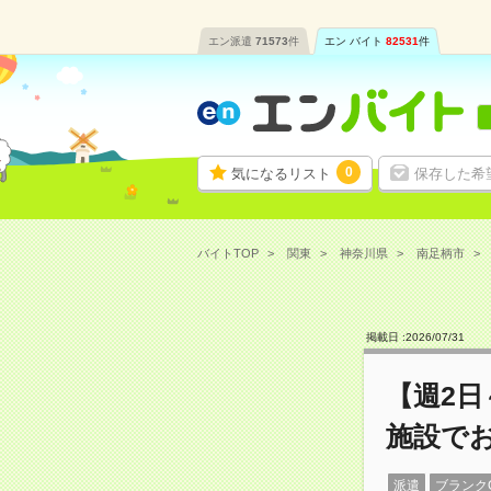
エン派遣
71573
件
エン バイト
82531
件
0
気になるリスト
保存した希
バイトTOP
関東
神奈川県
南足柄市
掲載日 :
2026
/
07
/
31
【週2日
施設で
派遣
ブランク