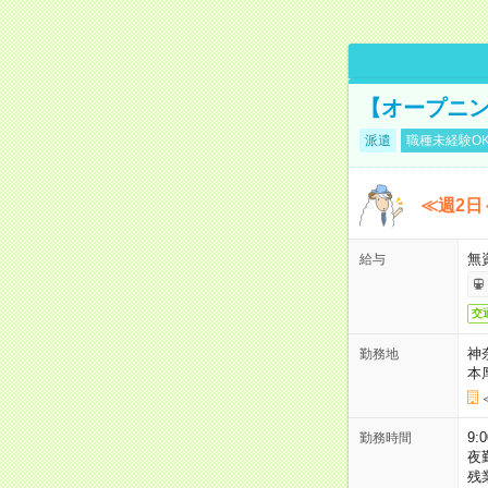
【オープニン
派遣
職種未経験O
≪週2日
無
給与
交
神
勤務地
本
9:
勤務時間
夜
残