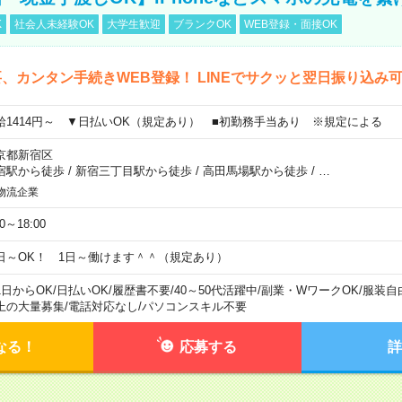
K
社会人未経験OK
大学生歓迎
ブランクOK
WEB登録・面接OK
、カンタン手続きWEB登録！ LINEでサクッと翌日振り込み
給1414円～ ▼日払いOK（規定あり） ■初勤務手当あり ※規定による
京都新宿区
宿駅から徒歩
/
新宿三丁目駅から徒歩
/
高田馬場駅から徒歩
/
…
物流企業
00～18:00
日～OK！ 1日～働けます＾＾（規定あり）
1日からOK
/
日払いOK
/
履歴書不要
/
40～50代活躍中
/
副業・WワークOK
/
服装自
上の大量募集
/
電話対応なし
/
パソコンスキル不要
なる！
応募する
詳