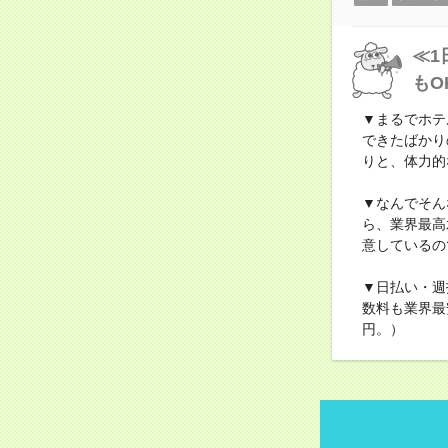
≪1
もO
▼まるでホテ
できたばかり
りと、体力的
▼なんでそん
ら、業界最高
意しているの
▼日払い・週
数料も業界最
円。）