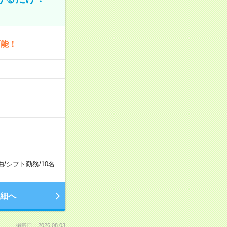
可能！
由
/
シフト勤務
/
10名
細へ
掲載日：2026.08.03