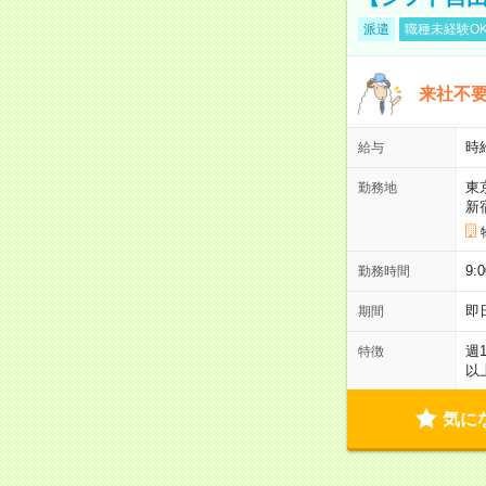
派遣
職種未経験O
来社不要
時
給与
東
勤務地
新
9:
勤務時間
即
期間
週
特徴
以
気に