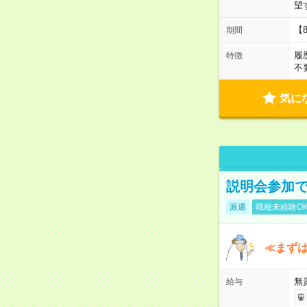
望
【
期間
履
特徴
不
気に
説明会参加で
派遣
職種未経験O
≪まずは
無
給与