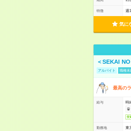
週
特徴
気に
＜SEKAI 
アルバイト
職種未
最高のラ
時
給与
交
東
勤務地