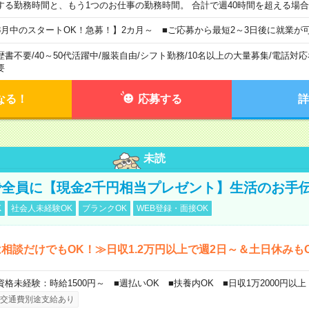
する勤務時間と、もう1つのお仕事の勤務時間。 合計で週40時間を超える場
8月中のスタートOK！急募！】2カ月～ ■ご応募から最短2～3日後に就業が
歴書不要
/
40～50代活躍中
/
服装自由
/
シフト勤務
/
10名以上の大量募集
/
電話対応
要
なる！
応募する
詳
未読
全員に【現金2千円相当プレゼント】生活のお手
K
社会人未経験OK
ブランクOK
WEB登録・面接OK
相談だけでもOK！≫日収1.2万円以上で週2日～＆土日休みも
資格未経験：時給1500円～ ■週払いOK ■扶養内OK ■日収1万2000円以上
交通費別途支給あり