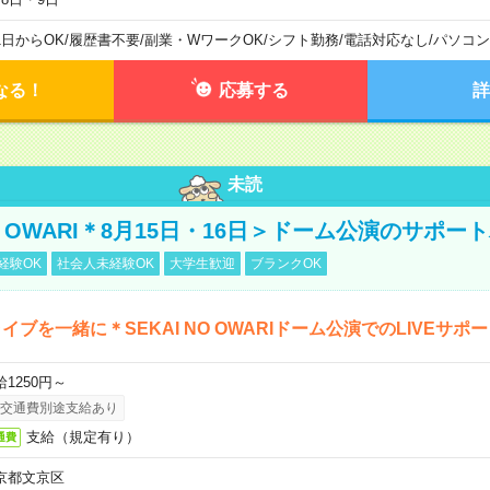
1日からOK
/
履歴書不要
/
副業・WワークOK
/
シフト勤務
/
電話対応なし
/
パソコン
なる！
応募する
詳
未読
NO OWARI＊8月15日・16日＞ドーム公演のサポー
経験OK
社会人未経験OK
大学生歓迎
ブランクOK
イブを一緒に＊SEKAI NO OWARIドーム公演でのLIVEサポ
給1250円～
交通費別途支給あり
支給（規定有り）
通費
京都文京区