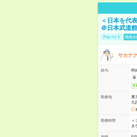
＜日本を代
＠日本武道
アルバイト
職種未
サカナク
時
給与
交
東
勤務地
九
＜シ
勤務時間
き
9
期間