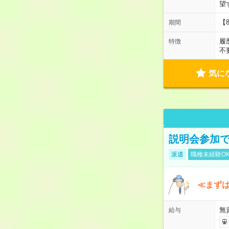
望
【
期間
履
特徴
不
気に
説明会参加で
派遣
職種未経験O
≪まずは
無
給与