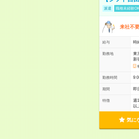
派遣
職種未経験O
来社不要
時
給与
東
勤務地
新
9:
勤務時間
即
期間
週
特徴
以
気に