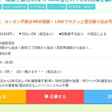
K
社会人未経験OK
大学生歓迎
ブランクOK
WEB登録・面接OK
、カンタン手続きWEB登録！ LINEでサクッと翌日振り込み
給1414円～ ▼日払いOK（規定あり） ■初勤務手当あり ※規定による
京都新宿区
宿駅から徒歩
/
新宿三丁目駅から徒歩
/
高田馬場駅から徒歩
/
…
物流企業
00～18:00
日～OK！ 1日～働けます＾＾（規定あり）
1日からOK
/
日払いOK
/
履歴書不要
/
40～50代活躍中
/
副業・WワークOK
/
服装自
上の大量募集
/
電話対応なし
/
パソコンスキル不要
なる！
応募する
詳