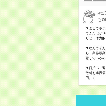
≪1
もO
▼まるでホテ
できたばかり
りと、体力的
▼なんでそん
ら、業界最高
意しているの
▼日払い・週
数料も業界最
円。）