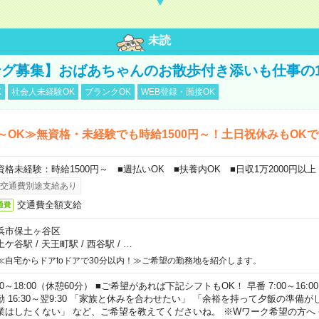
未読
グ募集】おばあちゃんのお散歩付き添いも仕事の
K
社会人未経験OK
ブランクOK
WEB登録・面接OK
～OK≫無資格・未経験でも時給1500円～！土日祝休みもOK
資格未経験：時給1500円～ ■週払いOK ■扶養内OK ■日収1万2000円以上
交通費別途支給あり
交通費全額支給
通費
浜市保土ヶ谷区
土ケ谷駅
/
天王町駅
/
西谷駅
/
…
≪自宅からドアtoドアで30分以内！≫ご希望の勤務地を紹介します。
00～18:00（休憩60分） ■ご希望があれば下記シフトもOK！ 早番 7:00～16:00 遅
勤 16:30～翌9:30 「家族と休みを合わせたい」 「余裕を持って夕飯の準備
業はしたくない」 など、ご希望を教えてくださいね。 ※Wワーク希望の方へ