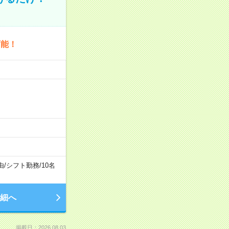
可能！
由
/
シフト勤務
/
10名
細へ
掲載日：2026.08.03