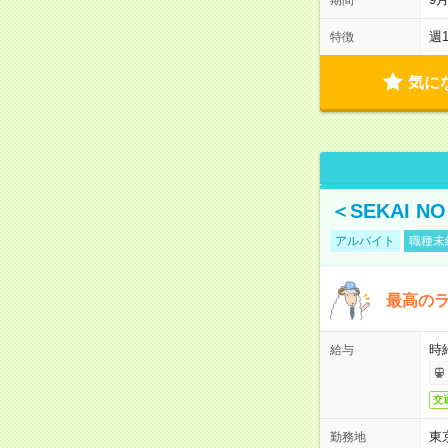
週
特徴
気に
＜SEKAI 
アルバイト
職種未
最高のラ
時
給与
交
東
勤務地