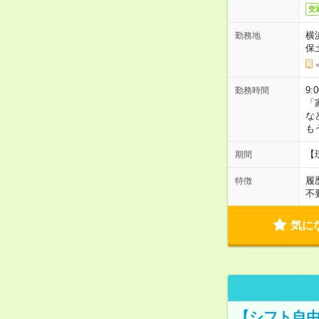
交
横
勤務地
保
9:
勤務時間
「
な
も
【
期間
履
特徴
不
気に
【シフト自由