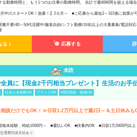
する勤務時間と、もう1つのお仕事の勤務時間。 合計で週40時間を超える場
8月中のスタートOK！急募！】2カ月～ ■ご応募から最短2～3日後に就業が
歴書不要
/
40～50代活躍中
/
服装自由
/
シフト勤務
/
10名以上の大量募集
/
電話対応
要
なる！
応募する
詳
未読
全員に【現金2千円相当プレゼント】生活のお手
K
社会人未経験OK
ブランクOK
WEB登録・面接OK
相談だけでもOK！≫日収1.2万円以上で週2日～＆土日休みも
資格未経験：時給1500円～ ■週払いOK ■扶養内OK ■日収1万2000円以上
交通費別途支給あり