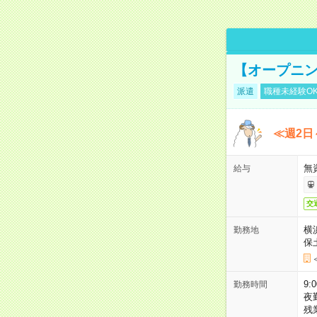
【オープニン
派遣
職種未経験O
≪週2日
無
給与
交
横
勤務地
保
9:
勤務時間
夜
残