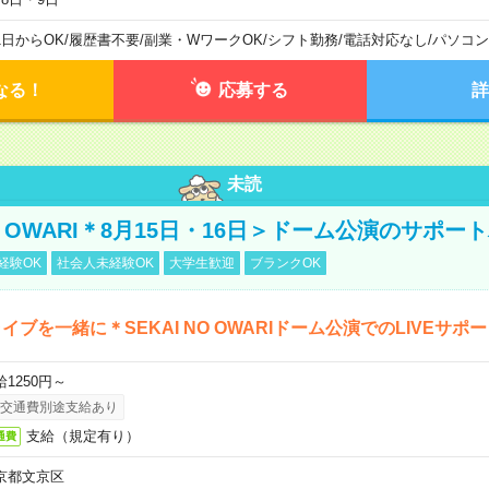
1日からOK
/
履歴書不要
/
副業・WワークOK
/
シフト勤務
/
電話対応なし
/
パソコン
なる！
応募する
詳
未読
NO OWARI＊8月15日・16日＞ドーム公演のサポー
経験OK
社会人未経験OK
大学生歓迎
ブランクOK
イブを一緒に＊SEKAI NO OWARIドーム公演でのLIVEサポ
給1250円～
交通費別途支給あり
支給（規定有り）
通費
京都文京区