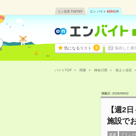
エン派遣
71573
件
エン バイト
82531
件
0
気になるリスト
保存した希
バイトTOP
関東
神奈川県
保土ヶ谷区
掲載日 :
2026
/
08
/
02
【週2日
施設で
派遣
ブランク