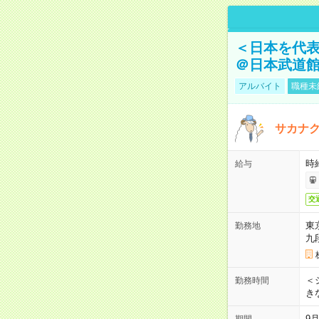
＜日本を代
＠日本武道
アルバイト
職種未
サカナク
時
給与
交
東
勤務地
九
＜シ
勤務時間
き
9
期間