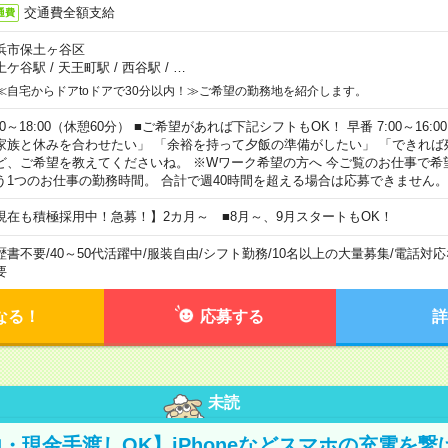
交通費全額支給
通費
浜市保土ヶ谷区
土ケ谷駅
/
天王町駅
/
西谷駅
/
…
≪自宅からドアtoドアで30分以内！≫ご希望の勤務地を紹介します。
00～18:00（休憩60分） ■ご希望があれば下記シフトもOK！ 早番 7:00～16:00 遅
家族と休みを合わせたい」 「余裕を持って夕飯の準備がしたい」 「できれば
ど、ご希望を教えてくださいね。 ※Wワーク希望の方へ 今ご覧のお仕事で希
う1つのお仕事の勤務時間。 合計で週40時間を超える場合は応募できません。
現在も積極採用中！急募！】2カ月～ ■8月～、9月スタートもOK！
歴書不要
/
40～50代活躍中
/
服装自由
/
シフト勤務
/
10名以上の大量募集
/
電話対応
要
なる！
応募する
詳
未読
・現金手渡しOK】iPhoneなどスマホの充電を繋