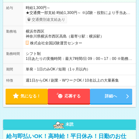
時給1,300円～
給与
★交通費一部支給 時給1,300円～ ※試験・役割により手当あり
※勤務回数により昇給あり 【即給（前払い）オプションあ
交通費別途支給あり
り！】 希望される場合、勤務から1週間ほどで給与の一部を受け
取れます。 ※手数料418円がかかります。 【過去試験日の収入
横浜市西区
勤務地
例】 ・河合塾模擬試験 8:30～17:30（休憩1時間） 時給1,300円
神奈川県横浜市西区高島（最寄り駅：横浜駅）
×8時間＝日収10,400円＋交通費 ※当日の役割により時給＋100
円の場合あり ・国家試験 7:00～13:30（休憩なし） 時給1,300
株式会社全国試験運営センター
円（役割手当＋100円）×6時間＝日収8,400円＋交通費 【試用期
間】試用期間なし
シフト制
勤務時間
1日あたりの実働時間：最大7時間/日 09：00～17：00 ※勤務時
間は 試験により異なります。
単発・1日のみOK / 短期（1ヶ月以内）
期間
週1日からOK / 副業・WワークOK / 10名以上の大量募集
特徴
気になる！
応募する
詳細へ
未読
給与即払いOK！高時給！平日休み！日勤のお仕