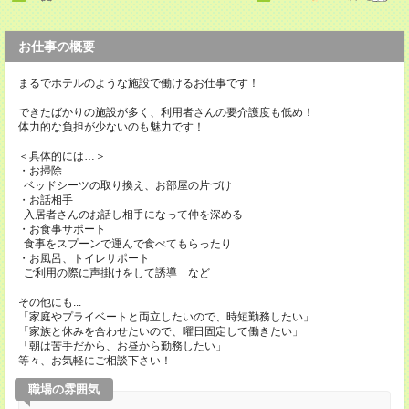
お仕事の概要
まるでホテルのような施設で働けるお仕事です！
できたばかりの施設が多く、利用者さんの要介護度も低め！
体力的な負担が少ないのも魅力です！
＜具体的には…＞
・お掃除
ベッドシーツの取り換え、お部屋の片づけ
・お話相手
入居者さんのお話し相手になって仲を深める
・お食事サポート
食事をスプーンで運んで食べてもらったり
・お風呂、トイレサポート
ご利用の際に声掛けをして誘導 など
その他にも...
「家庭やプライベートと両立したいので、時短勤務したい」
「家族と休みを合わせたいので、曜日固定して働きたい」
「朝は苦手だから、お昼から勤務したい」
等々、お気軽にご相談下さい！
職場の雰囲気