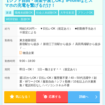
【シフト自由・現金手渡しOK】iPhoneなどス
マホの充電を繋げるだけ！
派遣
職種未経験OK
社会人未経験OK
大学生歓迎
ブランクOK
WEB登録・面接OK
時給1414円～ ▼日払いOK（規定あり） ■初勤務手当あり
給与
※規定による
東京都新宿区
勤務地
新宿駅から徒歩
/
新宿三丁目駅から徒歩
/
高田馬場駅から徒歩
/
…
物流企業
9:00～18:00
勤務時間
即日～OK！ 1日～働けます＾＾（規定あり）
期間
週1日からOK
/
日払いOK
/
履歴書不要
/
40～50代活躍中
/
副
特徴
業・WワークOK
/
服装自由
/
シフト勤務
/
10名以上の大量募
集
/
電話対応なし
/
パソコンスキル不要
気になる！
応募する
詳細へ