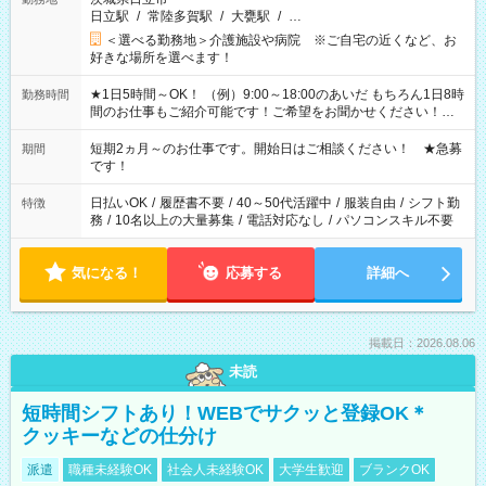
日立駅
/
常陸多賀駅
/
大甕駅
/
…
＜選べる勤務地＞介護施設や病院 ※ご自宅の近くなど、お
好きな場所を選べます！
★1日5時間～OK！ （例）9:00～18:00のあいだ もちろん1日8時
勤務時間
間のお仕事もご紹介可能です！ご希望をお聞かせください！★
家庭の都合でお休みが必要な場合も遠慮なくご相談ください。
※週最低15時間以上の勤務が必要です
短期2ヵ月～のお仕事です。開始日はご相談ください！ ★急募
期間
です！
日払いOK
/
履歴書不要
/
40～50代活躍中
/
服装自由
/
シフト勤
特徴
務
/
10名以上の大量募集
/
電話対応なし
/
パソコンスキル不要
気になる！
応募する
詳細へ
掲載日：2026.08.06
未読
短時間シフトあり！WEBでサクッと登録OK＊
クッキーなどの仕分け
派遣
職種未経験OK
社会人未経験OK
大学生歓迎
ブランクOK