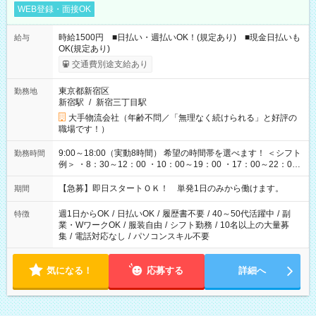
WEB登録・面接OK
時給1500円 ■日払い・週払いOK！(規定あり) ■現金日払いも
給与
OK(規定あり)
交通費別途支給あり
東京都新宿区
勤務地
新宿駅
/
新宿三丁目駅
大手物流会社（年齢不問／「無理なく続けられる」と好評の
職場です！）
9:00～18:00（実動8時間） 希望の時間帯を選べます！ ＜シフト
勤務時間
例＞ ・8：30～12：00 ・10：00～19：00 ・17：00～22：00
・13：00～22：00 ・22：00～翌6：00 など
【急募】即日スタートＯＫ！ 単発1日のみから働けます。
期間
週1日からOK
/
日払いOK
/
履歴書不要
/
40～50代活躍中
/
副
特徴
業・WワークOK
/
服装自由
/
シフト勤務
/
10名以上の大量募
集
/
電話対応なし
/
パソコンスキル不要
気になる！
応募する
詳細へ