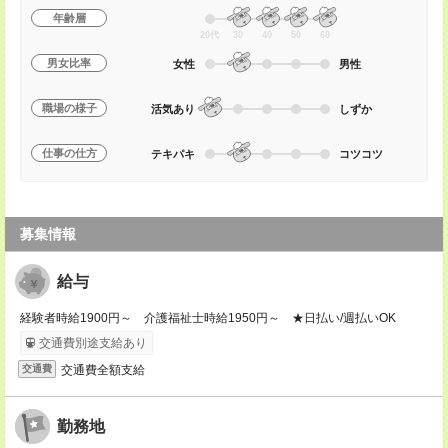
年齢層
20代
30
40
50
60
男女比率
女性
男性
職場の様子
活気あり
しずか
仕事の仕方
テキパキ
コツコツ
募集情報
給与
経験者時給1900円～ 介護福祉士時給1950円～ ★日払い/週払いOK
交通費別途支給あり
交通費全額支給
交通費
勤務地