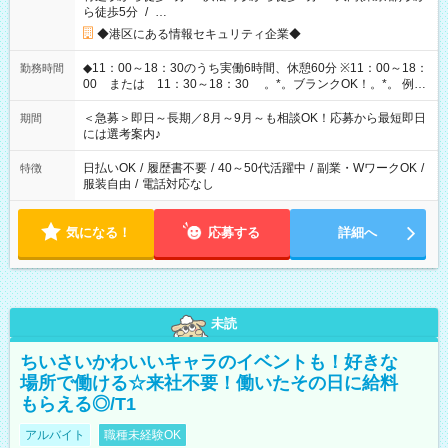
ら徒歩5分
/
…
◆港区にある情報セキュリティ企業◆
◆11：00～18：30のうち実働6時間、休憩60分 ※11：00～18：
勤務時間
00 または 11：30～18：30 。*。ブランクOK！。*。 例え
ば前職が、 在宅/財団法人/事務/コールセンター/受付/販売/カフェ
スタッフ スイーツ販売/ホテルフロント/化粧品販売/など 様々な
＜急募＞即日～長期／8月～9月～も相談OK！応募から最短即日
期間
業界から入社して活躍されています♪
には選考案内♪
日払いOK
/
履歴書不要
/
40～50代活躍中
/
副業・WワークOK
/
特徴
服装自由
/
電話対応なし
気になる！
応募する
詳細へ
未読
ちいさいかわいいキャラのイベントも！好きな
場所で働ける☆来社不要！働いたその日に給料
もらえる◎/T1
アルバイト
職種未経験OK