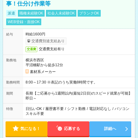
事！仕分け作業等
派遣
職種未経験OK
社会人未経験OK
ブランクOK
WEB登録・面接OK
時給1600円
給与
交通費別途支給あり
交通費支給有り
交通費
横浜市西区
勤務地
平沼橋駅から徒歩12分
素材系メーカー
8:00～17:30 ※表記のうち実働8時間です。
勤務時間
長期【ご応募から1週間以内(最短2日目)のスピード就業が可能】
期間
即日～
日払いOK
/
履歴書不要
/
シフト勤務
/
電話対応なし
/
パソコン
特徴
スキル不要
気になる！
応募する
詳細へ