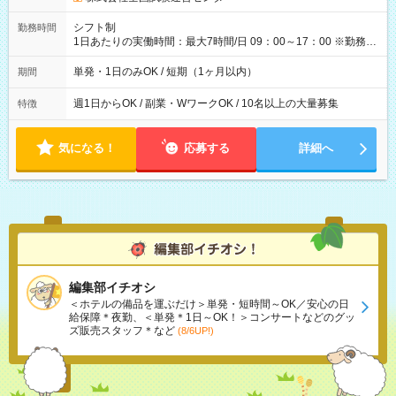
円（役割手当＋100円）×6時間＝日収8,400円＋交通費 【試用期
間】試用期間なし
シフト制
勤務時間
1日あたりの実働時間：最大7時間/日 09：00～17：00 ※勤務時
間は 試験により異なります。
単発・1日のみOK / 短期（1ヶ月以内）
期間
週1日からOK / 副業・WワークOK / 10名以上の大量募集
特徴
気になる！
応募する
詳細へ
編集部イチオシ
＜ホテルの備品を運ぶだけ＞単発・短時間～OK／安心の日
給保障＊夜勤、＜単発＊1日～OK！＞コンサートなどのグッ
ズ販売スタッフ＊など
(8/6UP!)