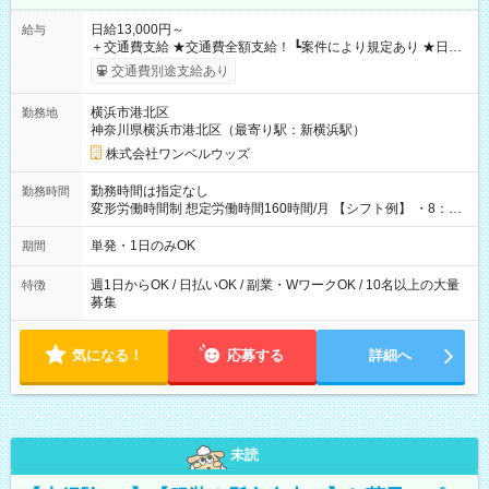
日給13,000円～
給与
＋交通費支給 ★交通費全額支給！ ┗案件により規定あり ★日払
いOK！（規定あり） ┗働いたその日に現金GET♪ お仕事後はコ
交通費別途支給あり
ンビニATMから 日払い分を引き落とせます！ 【試用期間】試
用期間なし
横浜市港北区
勤務地
神奈川県横浜市港北区（最寄り駅：新横浜駅）
株式会社ワンベルウッズ
勤務時間は指定なし
勤務時間
変形労働時間制 想定労働時間160時間/月 【シフト例】 ・8：00
～21：00
単発・1日のみOK
期間
週1日からOK / 日払いOK / 副業・WワークOK / 10名以上の大量
特徴
募集
気になる！
応募する
詳細へ
未読