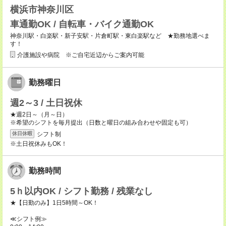
横浜市神奈川区
車通勤OK / 自転車・バイク通勤OK
神奈川駅・白楽駅・新子安駅・片倉町駅・東白楽駅など ★勤務地選べま
す！
介護施設や病院 ※ご自宅近辺からご案内可能
勤務曜日
週2～3 / 土日祝休
★週2日～（月～日）
※希望のシフトを毎月提出（日数と曜日の組み合わせや固定も可）
シフト制
休日休暇
※土日祝休みもOK！
勤務時間
5ｈ以内OK / シフト勤務 / 残業なし
★【日勤のみ】1日5時間～OK！
≪シフト例≫