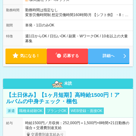
勤務時間は指定なし
勤務時間
変形労働時間制 想定労働時間160時間/月 【シフト例】 ・8：00
～21：00
単発・1日のみOK
期間
週1日からOK / 日払いOK / 副業・WワークOK / 10名以上の大量
特徴
募集
気になる！
応募する
詳細へ
未読
【土日休み】【1ヶ月短期】高時給1500円！ア
ルバムの中身チェック・梱包
派遣
職種未経験OK
ブランクOK
WEB登録・面接OK
時給1500円／月収例：252,000円＝1,500円×8時間×21日勤務の
給与
場合＋交通費別途支給
交通費別途支給あり