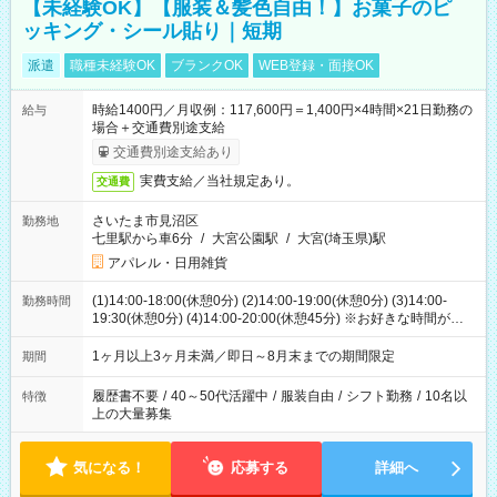
【未経験OK】【服装＆髪色自由！】お菓子のピ
ッキング・シール貼り｜短期
派遣
職種未経験OK
ブランクOK
WEB登録・面接OK
時給1400円／月収例：117,600円＝1,400円×4時間×21日勤務の
給与
場合＋交通費別途支給
交通費別途支給あり
実費支給／当社規定あり。
交通費
さいたま市見沼区
勤務地
七里駅から車6分
/
大宮公園駅
/
大宮(埼玉県)駅
アパレル・日用雑貨
(1)14:00-18:00(休憩0分) (2)14:00-19:00(休憩0分) (3)14:00-
勤務時間
19:30(休憩0分) (4)14:00-20:00(休憩45分) ※お好きな時間が選べ
ます
1ヶ月以上3ヶ月未満／即日～8月末までの期間限定
期間
履歴書不要
/
40～50代活躍中
/
服装自由
/
シフト勤務
/
10名以
特徴
上の大量募集
気になる！
応募する
詳細へ