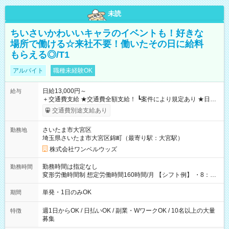
未読
ちいさいかわいいキャラのイベントも！好きな
場所で働ける☆来社不要！働いたその日に給料
もらえる◎/T1
アルバイト
職種未経験OK
日給13,000円～
給与
＋交通費支給 ★交通費全額支給！ ┗案件により規定あり ★日払
いOK！（規定あり） ┗働いたその日に現金GET♪ お仕事後はコ
交通費別途支給あり
ンビニATMから 日払い分を引き落とせます！ 【試用期間】試
用期間なし
さいたま市大宮区
勤務地
埼玉県さいたま市大宮区錦町（最寄り駅：大宮駅）
株式会社ワンベルウッズ
勤務時間は指定なし
勤務時間
変形労働時間制 想定労働時間160時間/月 【シフト例】 ・8：00
～21：00
単発・1日のみOK
期間
週1日からOK / 日払いOK / 副業・WワークOK / 10名以上の大量
特徴
募集