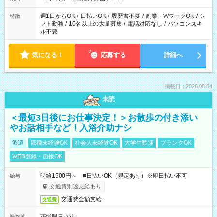
現場によって異なります。 ※勿論、休憩時間はあるのでご安心
ください！
週1日からOK
/
日払いOK
/
履歴書不要
/
副業・WワークOK
/
シ
特徴
フト勤務
/
10名以上の大量募集
/
電話対応なし
/
パソコンスキ
ル不要
気になる！
応募する
詳細へ
掲載日：2026.08.04
未読
＜最短3日後にお仕事決定！＞お散歩の付き添い
やお話相手など！入浴介助ナシ
派遣
職種未経験OK
社会人未経験OK
大学生歓迎
ブランクOK
WEB登録・面接OK
時給1500円～ ■日払いOK（規定あり）※即日払い不可
給与
交通費別途支給あり
交通費全額支給
交通費
茨城県日立市
勤務地