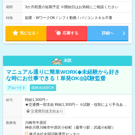
3か月程度の短期予定 ※開始日はお気軽にご相談ください
期間
副業・WワークOK
/
シフト勤務
/
パソコンスキル不要
特徴
気になる！
応募する
詳細へ
未読
マニュアル通りに簡単WORK◆未経験から好き
な時にお仕事できる！単発OK◎試験監督
アルバイト
職種未経験OK
時給1,300円～
給与
★交通費一部支給 時給1,300円～ ※試験・役割により手当あり
※勤務回数により昇給あり 【即給（前払い）オプションあ
交通費別途支給あり
り！】 希望される場合、勤務から1週間ほどで給与の一部を受け
取れます。 ※手数料418円がかかります。 【過去試験日の収入
川崎市中原区
勤務地
例】 ・河合塾模擬試験 8:30～17:30（休憩1時間） 時給1,300円
神奈川県川崎市中原区小杉町（最寄り駅：武蔵小杉駅）
×8時間＝日収10,400円＋交通費 ※当日の役割により時給＋100
円の場合あり ・国家試験 7:00～13:30（休憩なし） 時給1,300
株式会社全国試験運営センター