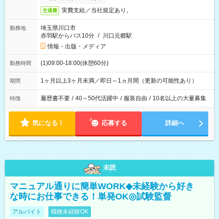
実費支給／当社規定あり。
交通費
埼玉県川口市
勤務地
赤羽駅からバス10分
/
川口元郷駅
情報・出版・メディア
(1)09:00-18:00(休憩60分)
勤務時間
1ヶ月以上3ヶ月未満／即日～1ヵ月間（更新の可能性あり）
期間
履歴書不要
/
40～50代活躍中
/
服装自由
/
10名以上の大量募集
特徴
気になる！
応募する
詳細へ
未読
マニュアル通りに簡単WORK◆未経験から好き
な時にお仕事できる！単発OK◎試験監督
アルバイト
職種未経験OK