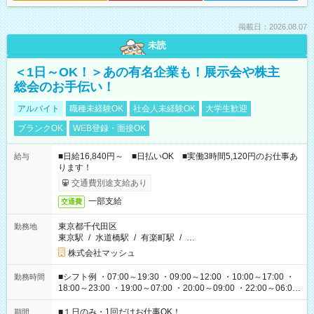
掲載日：2026.08.07
未読
＜1日～OK！＞あの有名企業も！展示会や株主
総会のお手伝い！
アルバイト
職種未経験OK
社会人未経験OK
大学生歓迎
ブランクOK
WEB登録・面接OK
■日給16,840円～ ■日払いOK ■実働3時間5,120円のお仕事あ
給与
ります！
交通費別途支給あり
一部支給
交通費
東京都千代田区
勤務地
東京駅
/
水道橋駅
/
有楽町駅
/
…
株式会社マッシュ
■シフト例 ・07:00～19:30 ・09:00～12:00 ・10:00～17:00 ・
勤務時間
18:00～23:00 ・19:00～07:00 ・20:00～09:00 ・22:00～06:00
etc ★最短で3時間で5,120円のお仕事から 15時間で2万円近く稼
げるお仕事も！ ご希望のお時間に合わせてご紹介！ ※シフトは
■１日のみ・1回だけお仕事OK！
期間