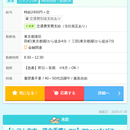
派遣
ブランクOK
WEB登録・面接OK
時給2400円＋交
給与
交通費別途支給あり
交通費実費支給（当社規定あり）
交通費
東京都港区
勤務地
田町(東京都)駅から徒歩4分
/
三田(東京都)駅から徒歩7分
金融関連
8:30～12:30
勤務時間
【急募】即日～長期 ※8月～OK！
期間
履歴書不要
/
40～50代活躍中
/
服装自由
特徴
気になる！
応募する
詳細へ
掲載日：2026.07.30
未読