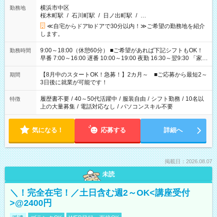
横浜市中区
勤務地
桜木町駅
/
石川町駅
/
日ノ出町駅
/
…
≪自宅からドアtoドアで30分以内！≫ご希望の勤務地を紹介
します。
9:00～18:00（休憩60分） ■ご希望があれば下記シフトもOK！
勤務時間
早番 7:00～16:00 遅番 10:00～19:00 夜勤 16:30～翌9:30 「家族
と休みを合わせたい」 「余裕を持って夕飯の準備がしたい」
「できれば残業はしたくない」 など、ご希望を教えてください
【8月中のスタートOK！急募！】2カ月～ ■ご応募から最短2～
期間
ね。 ※Wワーク希望の方へ 今ご覧のお仕事で希望する勤務時間
3日後に就業が可能です！
と、もう1つのお仕事の勤務時間。 合計で週40時間を超える場
合は応募できません。
履歴書不要
/
40～50代活躍中
/
服装自由
/
シフト勤務
/
10名以
特徴
上の大量募集
/
電話対応なし
/
パソコンスキル不要
気になる！
応募する
詳細へ
掲載日：2026.08.07
未読
＼！完全在宅！／土日含む週2～OK<講座受付
>@2400円