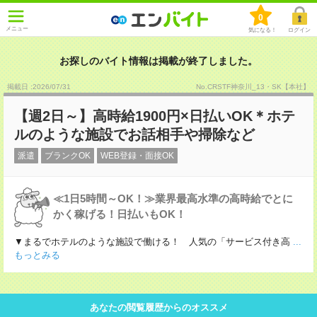
0
メニュー
気になる！
ログイン
お探しのバイト情報は掲載が終了しました。
掲載日 :2026
/
07
/
31
No.CRSTF神奈川_13・SK【本社】
【週2日～】高時給1900円×日払いOK＊ホテ
ルのような施設でお話相手や掃除など
派遣
ブランクOK
WEB登録・面接OK
≪1日5時間～OK！≫業界最高水準の高時給でとに
かく稼げる！日払いもOK！
▼まるでホテルのような施設で働ける！ 人気の「サービス付き高
...
もっとみる
あなたの閲覧履歴からのオススメ