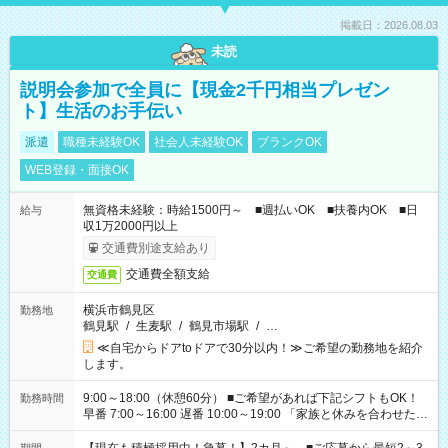
掲載日：2026.08.03
未読
説明会参加で全員に【現金2千円相当プレゼン
ト】生活のお手伝い
派遣
職種未経験OK
社会人未経験OK
ブランクOK
WEB登録・面接OK
無資格未経験：時給1500円～ ■週払いOK ■扶養内OK ■日
給与
収1万2000円以上
交通費別途支給あり
交通費全額支給
交通費
横浜市鶴見区
勤務地
鶴見駅
/
生麦駅
/
鶴見市場駅
/
…
≪自宅からドアtoドアで30分以内！≫ご希望の勤務地を紹介
します。
9:00～18:00（休憩60分） ■ご希望があれば下記シフトもOK！
勤務時間
早番 7:00～16:00 遅番 10:00～19:00 「家族と休みを合わせた
い」 「余裕を持って夕飯の準備がしたい」 「できれば残業はし
たくない」 など、ご希望を教えてくださいね。 ※Wワーク希望