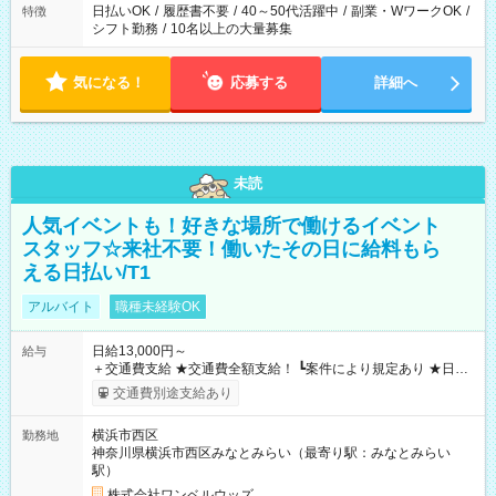
日払いOK
/
履歴書不要
/
40～50代活躍中
/
副業・WワークOK
/
特徴
シフト勤務
/
10名以上の大量募集
気になる！
応募する
詳細へ
未読
人気イベントも！好きな場所で働けるイベント
スタッフ☆来社不要！働いたその日に給料もら
える日払い/T1
アルバイト
職種未経験OK
日給13,000円～
給与
＋交通費支給 ★交通費全額支給！ ┗案件により規定あり ★日払
いOK！（規定あり） ┗働いたその日に現金GET♪ お仕事後はコ
交通費別途支給あり
ンビニATMから 日払い分を引き落とせます！ 【試用期間】試
用期間なし
横浜市西区
勤務地
神奈川県横浜市西区みなとみらい（最寄り駅：みなとみらい
駅）
株式会社ワンベルウッズ