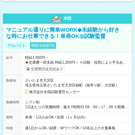
未読
マニュアル通りに簡単WORK◆未経験から好き
な時にお仕事できる！単発OK◎試験監督
アルバイト
職種未経験OK
時給1,300円～
給与
★交通費一部支給 時給1,300円～ ※試験・役割により手当あり
※勤務回数により昇給あり 【即給（前払い）オプションあ
交通費別途支給あり
り！】 希望される場合、勤務から1週間ほどで給与の一部を受け
取れます。 ※手数料418円がかかります。 【過去試験日の収入
さいたま市大宮区
勤務地
例】 ・河合塾模擬試験 8:30～17:30（休憩1時間） 時給1,300円
埼玉県埼玉県さいたま市大宮区錦町（最寄り駅：大宮駅）
×8時間＝日収10,400円＋交通費 ※当日の役割により時給＋100
円の場合あり ・国家試験 7:00～13:30（休憩なし） 時給1,300
株式会社全国試験運営センター
円（役割手当＋100円）×6時間＝日収8,400円＋交通費 【試用期
間】試用期間なし
シフト制
勤務時間
1日あたりの実働時間：最大7時間/日 09：00～17：00 ※勤務時
間は 試験により異なります。
単発・1日のみOK / 短期（1ヶ月以内）
期間
週1日からOK / 副業・WワークOK / 10名以上の大量募集
特徴