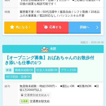
【現在も積極採用中！急募！】2カ月～ ■ご応募から最短2～3
期間
の方へ 今ご覧のお仕事で希望する勤務時間と、もう1つのお仕事
日後の就業も相談可能です！
の勤務時間。 合計で週40時間を超える場合は応募できません。
履歴書不要
/
40～50代活躍中
/
服装自由
/
シフト勤務
/
10名以
特徴
上の大量募集
/
電話対応なし
/
パソコンスキル不要
気になる！
応募する
詳細へ
掲載日：2026.08.06
未読
【オープニング募集】おばあちゃんのお散歩付
き添いも仕事の1つ
派遣
職種未経験OK
社会人未経験OK
ブランクOK
WEB登録・面接OK
無資格未経験：時給1500円～ ■週払いOK ■扶養内OK ■日
給与
収1万2000円以上
交通費別途支給あり
交通費全額支給
交通費