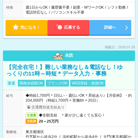
週1日からOK
/
履歴書不要
/
副業・WワークOK
/
シフト勤務
/
特徴
電話対応なし
/
パソコンスキル不要
気になる！
応募する
詳細へ
掲載日：2026.07.29
未読
【完全在宅！】難しい業務なし＆電話なし！ゆ
っくりの11時～時短＊データ入力・事務
派遣
職種未経験OK
ブランクOK
WEB登録・面接OK
◆時給1,700円＊日払い・週払いOK＊昇給あり♪【月収例】 ・約
給与
204,000円 （時給1,700円 × 実働6h × 20日）
交通費別途支給あり
◆全額支給 ＊家が少し遠くても安心！
交通費
20～25万円
月収例
東京都港区
勤務地
竹芝駅から徒歩2分
/
浜松町駅から徒歩4分
/
大門(東京都)駅か