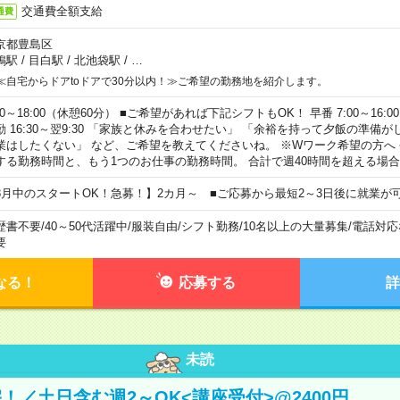
交通費全額支給
通費
京都豊島区
鴨駅
/
目白駅
/
北池袋駅
/
…
≪自宅からドアtoドアで30分以内！≫ご希望の勤務地を紹介します。
00～18:00（休憩60分） ■ご希望があれば下記シフトもOK！ 早番 7:00～16:00 遅
勤 16:30～翌9:30 「家族と休みを合わせたい」 「余裕を持って夕飯の準備
業はしたくない」 など、ご希望を教えてくださいね。 ※Wワーク希望の方へ
する勤務時間と、もう1つのお仕事の勤務時間。 合計で週40時間を超える場
8月中のスタートOK！急募！】2カ月～ ■ご応募から最短2～3日後に就業が
歴書不要
/
40～50代活躍中
/
服装自由
/
シフト勤務
/
10名以上の大量募集
/
電話対応
要
なる！
応募する
詳
未読
！／土日含む週2～OK<講座受付>@2400円