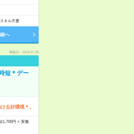
スキル不要
細へ
掲載日：2026.07.29
時短＊デー
働ける好環境＊。
,700円 × 実働