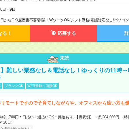
月8日・9日
1日からOK
/
履歴書不要
/
副業・WワークOK
/
シフト勤務
/
電話対応なし
/
パソコン
なる！
応募する
詳
未読
】難しい業務なし＆電話なし！ゆっくりの11時～
務
K
ブランクOK
WEB登録・面接OK
ルリモートですので子育てしながらや、オフィスから遠い方も
時給1,700円＊日払い・週払いOK＊昇給あり♪【月収例】 ・約204,000円 （時給1
 × 20日）
交通費別途支給あり