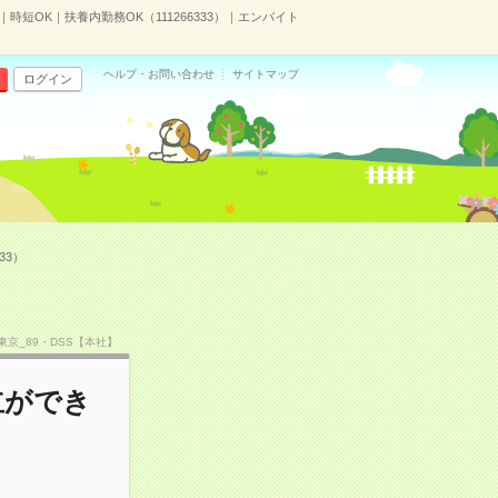
短OK｜扶養内勤務OK（111266333）｜エンバイト
ヘルプ・お問い合わせ
サイトマップ
ログイン
33）
TF東京_89・DSS【本社】
立ができ