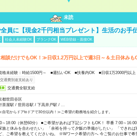
未読
全員に【現金2千円相当プレゼント】生活のお手
K
社会人未経験OK
ブランクOK
WEB登録・面接OK
相談だけでもOK！≫日収1.2万円以上で週3日～＆土日休みも
資格未経験：時給1500円～ ■週払いOK ■扶養内OK ■日収1万2000円以上
交通費別途支給あり
交通費全額支給
通費
京都世田谷区
軒茶屋駅
/
世田谷駅
/
下高井戸駅
/
…
≪自宅からドアtoドアで30分以内！≫ご希望の勤務地を紹介します。
00～18:00（休憩60分） ■ご希望があれば下記シフトもOK！ 早番 7:00～16:00 遅
家族と休みを合わせたい」 「余裕を持って夕飯の準備がしたい」 「できれば
ど、ご希望を教えてくださいね。 ※Wワーク希望の方へ 今ご覧のお仕事で希