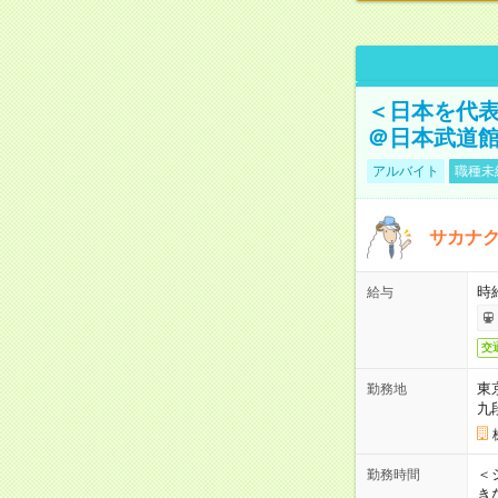
＜日本を代
＠日本武道
アルバイト
職種未
サカナク
時
給与
交
東
勤務地
九
＜シ
勤務時間
き