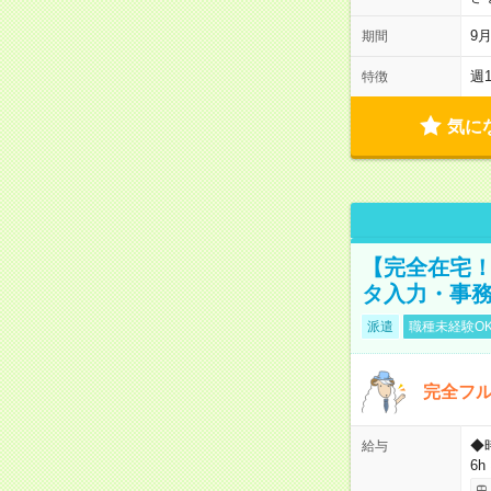
9
期間
週
特徴
気に
【完全在宅！
タ入力・事
派遣
職種未経験O
完全フ
◆
給与
6h