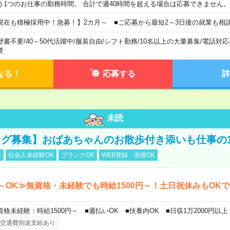
う1つのお仕事の勤務時間。 合計で週40時間を超える場合は応募できません。
現在も積極採用中！急募！】2カ月～ ■ご応募から最短2～3日後の就業も相
歴書不要
/
40～50代活躍中
/
服装自由
/
シフト勤務
/
10名以上の大量募集
/
電話対応
要
なる！
応募する
詳
未読
グ募集】おばあちゃんのお散歩付き添いも仕事の
K
社会人未経験OK
ブランクOK
WEB登録・面接OK
～OK≫無資格・未経験でも時給1500円～！土日祝休みもOK
資格未経験：時給1500円～ ■週払いOK ■扶養内OK ■日収1万2000円以上
交通費別途支給あり