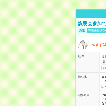
説明会参加で
派遣
職種未経験O
≪まずは
無
給与
交
東
勤務地
三
9:
勤務時間
「
な