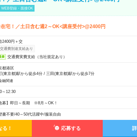
WEB登録・面接OK
在宅！／土日含む週2～OK<講座受付>@2400円
給2400円＋交
交通費別途支給あり
交通費実費支給（当社規定あり）
通費
京都港区
町(東京都)駅から徒歩4分
/
三田(東京都)駅から徒歩7分
金融関連
30～12:30
急募】即日～長期 ※8月～OK！
歴書不要
/
40～50代活躍中
/
服装自由
なる！
応募する
詳