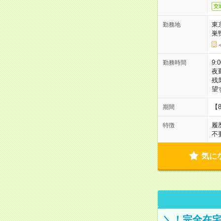
交
東
勤務地
巣
9:
勤務時間
夜
残
望
【
期間
履
特徴
不
気に
＼！完全在宅