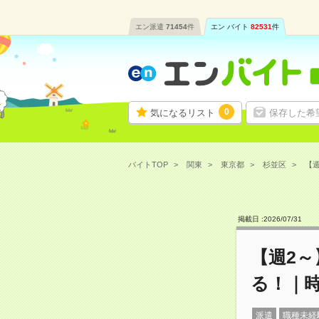
エン派遣
71454
件
エン バイト
82531
件
0
気になるリスト
保存した希
バイトTOP
関東
東京都
杉並区
【週
掲載日 :
2026
/
07
/
31
【週2
る！｜時
派遣
職種未経