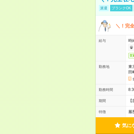
派遣
ブランクOK
＼！完全
時
給与
交
東
勤務地
田
8:
勤務時間
【
期間
履
特徴
気に