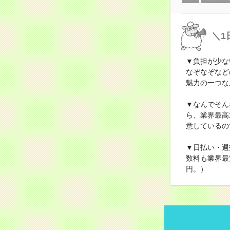
＼1
▼負担が少な
なぞなぞなど
魅力の一つな
▼なんでそん
ら、業界最高
意しているの
▼日払い・週
数料も業界最
円。）