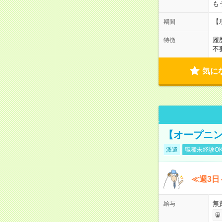
も
【
期間
履
特徴
不
気に
【オープニン
派遣
職種未経験O
≪週3日
無
給与