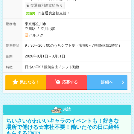
交通費別途支給あり
☆交通費全額支給！
交通費
東京都立川市
勤務地
立川駅
/
立川北駅
ハルメク
9：30～20：00のうちシフト制（実働6～7時間/休憩1時間）
勤務時間
2026年8月1日～8月31日
期間
日払いOK
/
服装自由
/
シフト勤務
特徴
気になる！
応募する
詳細へ
未読
ちいさいかわいいキャラのイベントも！好きな
場所で働ける☆来社不要！働いたその日に給料
もらえる◎/T1