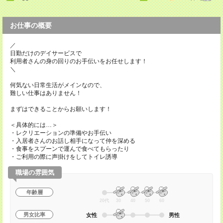
お仕事の概要
／
日勤だけのデイサービスで
利用者さんの身の回りのお手伝いをお任せします！
＼
何気ない日常生活がメインなので、
難しい仕事はありません！
まずはできることからお願いします！
＜具体的には…＞
・レクリエーションの準備やお手伝い
・入居者さんのお話し相手になって仲を深める
・食事をスプーンで運んで食べてもらったり
・ご利用の際に声掛けをしてトイレ誘導
職場の雰囲気
年齢層
20代
30
40
50
60
男女比率
女性
男性