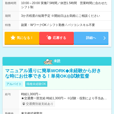
10:00～20:00 実働7.5時間／休憩1.5時間 営業時間に合わせた
勤務時間
シフト制
3か月程度の短期予定 ※開始日はお気軽にご相談ください
期間
副業・WワークOK
/
シフト勤務
/
パソコンスキル不要
特徴
気になる！
応募する
詳細へ
未読
マニュアル通りに簡単WORK◆未経験から好き
な時にお仕事できる！単発OK◎試験監督
アルバイト
職種未経験OK
時給1,300円～
給与
★交通費一部支給 時給1,300円～ ※試験・役割により手当あり
※勤務回数により昇給あり 【即給（前払い）オプションあ
交通費別途支給あり
り！】 希望される場合、勤務から1週間ほどで給与の一部を受け
取れます。 ※手数料418円がかかります。 【過去試験日の収入
東京都武蔵野市
勤務地