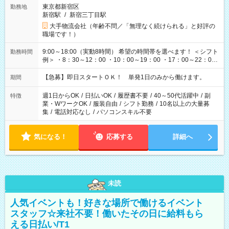
東京都新宿区
勤務地
新宿駅
/
新宿三丁目駅
大手物流会社（年齢不問／「無理なく続けられる」と好評の
職場です！）
9:00～18:00（実動8時間） 希望の時間帯を選べます！ ＜シフト
勤務時間
例＞ ・8：30～12：00 ・10：00～19：00 ・17：00～22：00
・13：00～22：00 ・22：00～翌6：00 など
【急募】即日スタートＯＫ！ 単発1日のみから働けます。
期間
週1日からOK
/
日払いOK
/
履歴書不要
/
40～50代活躍中
/
副
特徴
業・WワークOK
/
服装自由
/
シフト勤務
/
10名以上の大量募
集
/
電話対応なし
/
パソコンスキル不要
気になる！
応募する
詳細へ
未読
人気イベントも！好きな場所で働けるイベント
スタッフ☆来社不要！働いたその日に給料もら
える日払い/T1