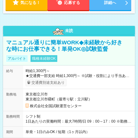
気になる！
応募する
詳細へ
未読
マニュアル通りに簡単WORK◆未経験から好き
な時にお仕事できる！単発OK◎試験監督
アルバイト
職種未経験OK
時給1,300円～
給与
★交通費一部支給 時給1,300円～ ※試験・役割により手当あり
※勤務回数により昇給あり 【即給（前払い）オプションあ
交通費別途支給あり
り！】 希望される場合、勤務から1週間ほどで給与の一部を受け
取れます。 ※手数料418円がかかります。 【過去試験日の収入
東京都立川市
勤務地
例】 ・河合塾模擬試験 8:30～17:30（休憩1時間） 時給1,300円
東京都立川市曙町（最寄り駅：立川駅）
×8時間＝日収10,400円＋交通費 ※当日の役割により時給＋100
円の場合あり ・国家試験 7:00～13:30（休憩なし） 時給1,300
株式会社全国試験運営センター
円（役割手当＋100円）×6時間＝日収8,400円＋交通費 【試用期
間】試用期間なし
シフト制
勤務時間
1日あたりの実働時間：最大7時間/日 09：00～17：00 ※勤務時
間は 試験により異なります。
単発・1日のみOK / 短期（1ヶ月以内）
期間