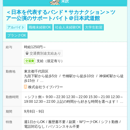
未読
＜日本を代表するバンド＊サカナクション＞ツ
アー公演のサポートバイト＠日本武道館
アルバイト
職種未経験OK
社会人未経験OK
大学生歓迎
ブランクOK
時給1250円～
給与
交通費別途支給あり
支給（規定有り）
交通費
東京都千代田区
勤務地
九段下駅から徒歩5分
/
竹橋駅から徒歩10分
/
神保町駅から徒
歩15分
/
…
株式会社ライブパワー
＜シフト例＞ 9:00～22:30 12:30～22:00 15:30～21:00 12:30～
勤務時間
19:00 12:30～22:00 上記の時間から好きな時間を選べます！ ※
時間は変更となる可能性があります
9月8日・9日
期間
週1日からOK
/
履歴書不要
/
副業・WワークOK
/
シフト勤務
/
特徴
電話対応なし
/
パソコンスキル不要