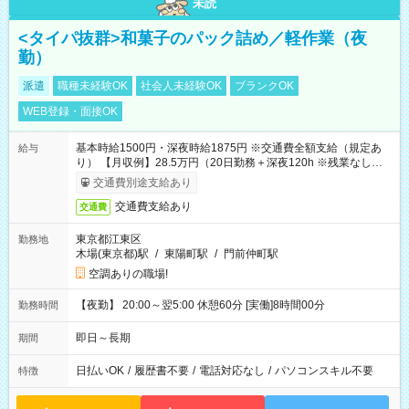
未読
<タイパ抜群>和菓子のパック詰め／軽作業（夜
勤）
派遣
職種未経験OK
社会人未経験OK
ブランクOK
WEB登録・面接OK
基本時給1500円・深夜時給1875円 ※交通費全額支給（規定あ
給与
り） 【月収例】28.5万円（20日勤務＋深夜120h ※残業なしの場
合）
交通費別途支給あり
交通費支給あり
交通費
東京都江東区
勤務地
木場(東京都)駅
/
東陽町駅
/
門前仲町駅
空調ありの職場!
【夜勤】 20:00～翌5:00 休憩60分 [実働]8時間00分
勤務時間
即日～長期
期間
日払いOK
/
履歴書不要
/
電話対応なし
/
パソコンスキル不要
特徴