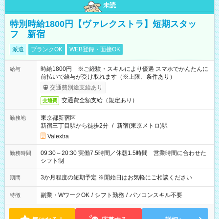
未読
特別時給1800円【ヴァレクストラ】短期スタッ
フ 新宿
派遣
ブランクOK
WEB登録・面接OK
時給1800円 ※ご経験・スキルにより優遇 スマホでかんたんに
給与
前払いで給与が受け取れます（※上限、条件あり）
交通費別途支給あり
交通費全額支給（規定あり）
交通費
東京都新宿区
勤務地
新宿三丁目駅から徒歩2分
/
新宿(東京メトロ)駅
Valextra
09:30～20:30 実働7.5時間／休憩1.5時間 営業時間に合わせた
勤務時間
シフト制
3か月程度の短期予定 ※開始日はお気軽にご相談ください
期間
副業・WワークOK
/
シフト勤務
/
パソコンスキル不要
特徴