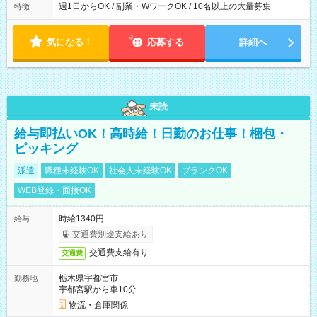
週1日からOK / 副業・WワークOK / 10名以上の大量募集
特徴
気になる！
応募する
詳細へ
未読
給与即払いOK！高時給！日勤のお仕事！梱包・
ピッキング
派遣
職種未経験OK
社会人未経験OK
ブランクOK
WEB登録・面接OK
時給1340円
給与
交通費別途支給あり
交通費支給有り
交通費
栃木県宇都宮市
勤務地
宇都宮駅から車10分
物流・倉庫関係