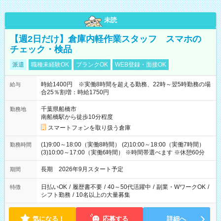
未読
【週2日だけ】倉庫内軽作業スタッフ スマホの
チェック・検品
派遣
職種未経験OK
ブランクOK
WEB登録・面接OK
時給1400円 ※実働8時間を超える勤務、22時～翌5時勤務の場
給与
合25％割増：時給1750円
千葉県船橋市
勤務地
南船橋駅から徒歩10分程度
スマートフォンを取り扱う倉庫
(1)9:00～18:00（実働8時間） (2)10:00～18:00（実働7時間）
勤務時間
(3)10:00～17:00（実働6時間） ※時間帯選べます ※休憩60分
長期 2026年9月スタート予定
期間
日払いOK
/
履歴書不要
/
40～50代活躍中
/
副業・WワークOK
/
特徴
シフト勤務
/
10名以上の大量募集
気になる！
応募する
詳細へ