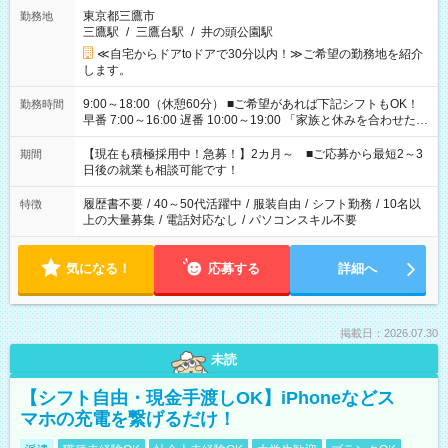
東京都三鷹市
勤務地
三鷹駅
/
三鷹台駅
/
井の頭公園駅
≪自宅からドアtoドアで30分以内！≫ご希望の勤務地を紹介
します。
9:00～18:00（休憩60分） ■ご希望があれば下記シフトもOK！
勤務時間
早番 7:00～16:00 遅番 10:00～19:00 「家族と休みを合わせた
い」 「余裕を持って夕飯の準備がしたい」 「できれば残業はし
たくない」 など、ご希望を教えてくださいね。 ※Wワーク希望
【現在も積極採用中！急募！】2カ月～ ■ご応募から最短2～3
期間
の方へ 今ご覧のお仕事で希望する勤務時間と、もう1つのお仕事
日後の就業も相談可能です！
の勤務時間。 合計で週40時間を超える場合は応募できません。
履歴書不要
/
40～50代活躍中
/
服装自由
/
シフト勤務
/
10名以
特徴
上の大量募集
/
電話対応なし
/
パソコンスキル不要
気になる！
応募する
詳細へ
掲載日：2026.07.30
未読
【シフト自由・現金手渡しOK】iPhoneなどス
マホの充電を繋げるだけ！