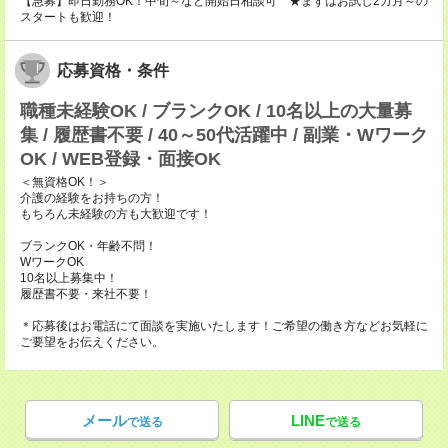
【急募】即日勤務OK！中旬～など開始日相談可 ★まずはお試し2カ月～の
スタートも歓迎！
応募資格・条件
職種未経験OK / ブランクOK / 10名以上の大量募
集 / 履歴書不要 / 40～50代活躍中 / 副業・Wワーク
OK / WEB登録・面接OK
＜無資格OK！＞
介護の経験をお持ちの方！
もちろん未経験の方も大歓迎です！
ブランクOK・年齢不問！
WワークOK
10名以上募集中！
履歴書不要・来社不要！
＊応募後はお電話にて面談を実施いたします！ご希望の働き方などお気軽に
ご要望をお伝えください。
メール
LINE
で送る
で送る