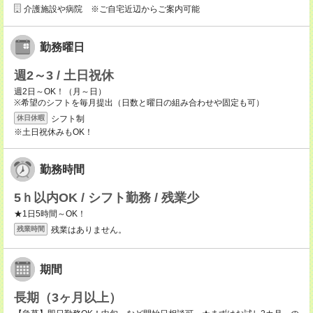
介護施設や病院 ※ご自宅近辺からご案内可能
勤務曜日
週2～3 / 土日祝休
週2日～OK！（月～日）
※希望のシフトを毎月提出（日数と曜日の組み合わせや固定も可）
シフト制
休日休暇
※土日祝休みもOK！
勤務時間
5ｈ以内OK / シフト勤務 / 残業少
★1日5時間～OK！
残業はありません。
残業時間
期間
長期（3ヶ月以上）