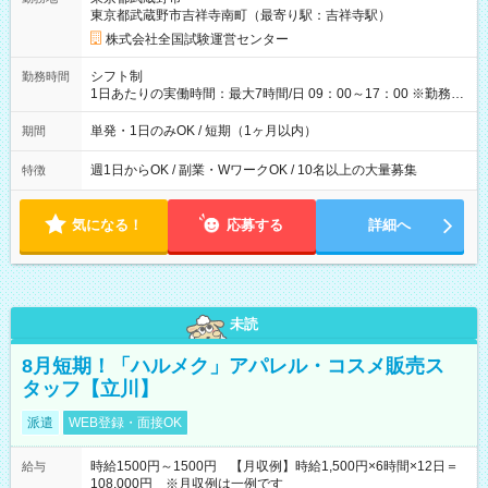
例】 ・河合塾模擬試験 8:30～17:30（休憩1時間） 時給1,300円
東京都武蔵野市吉祥寺南町（最寄り駅：吉祥寺駅）
×8時間＝日収10,400円＋交通費 ※当日の役割により時給＋100
円の場合あり ・国家試験 7:00～13:30（休憩なし） 時給1,300
株式会社全国試験運営センター
円（役割手当＋100円）×6時間＝日収8,400円＋交通費 【試用期
間】試用期間なし
シフト制
勤務時間
1日あたりの実働時間：最大7時間/日 09：00～17：00 ※勤務時
間は 試験により異なります。
単発・1日のみOK / 短期（1ヶ月以内）
期間
週1日からOK / 副業・WワークOK / 10名以上の大量募集
特徴
気になる！
応募する
詳細へ
未読
8月短期！「ハルメク」アパレル・コスメ販売ス
タッフ【立川】
派遣
WEB登録・面接OK
時給1500円～1500円 【月収例】時給1,500円×6時間×12日＝
給与
108,000円 ※月収例は一例です