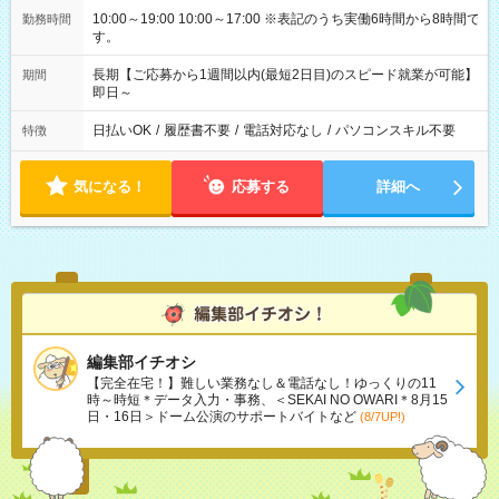
10:00～19:00 10:00～17:00 ※表記のうち実働6時間から8時間で
勤務時間
す。
長期【ご応募から1週間以内(最短2日目)のスピード就業が可能】
期間
即日～
日払いOK
/
履歴書不要
/
電話対応なし
/
パソコンスキル不要
特徴
気になる！
応募する
詳細へ
編集部イチオシ
【完全在宅！】難しい業務なし＆電話なし！ゆっくりの11
時～時短＊データ入力・事務、＜SEKAI NO OWARI＊8月15
日・16日＞ドーム公演のサポートバイトなど
(8/7UP!)