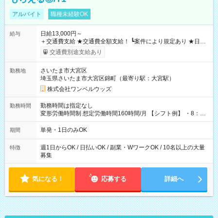
アルバイト
職種未経験OK
日給13,000円～
給与
＋交通費支給 ★交通費全額支給！ ┗案件により規定あり ★日払
いOK！（規定あり） ┗働いたその日に現金GET♪ お仕事後はコ
交通費別途支給あり
ンビニATMから 日払い分を引き落とせます！ 【試用期間】試
用期間なし
さいたま市大宮区
勤務地
埼玉県さいたま市大宮区錦町（最寄り駅：大宮駅）
株式会社ワンベルウッズ
勤務時間は指定なし
勤務時間
変形労働時間制 想定労働時間160時間/月 【シフト例】 ・8：00
～21：00
単発・1日のみOK
期間
週1日からOK / 日払いOK / 副業・WワークOK / 10名以上の大量
特徴
募集
気になる！
応募する
詳細へ