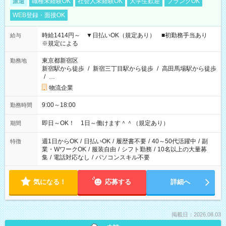
派遣
職種未経験OK
社会人未経験OK
大学生歓迎
ブランクOK
WEB登録・面接OK
時給1414円～ ▼日払いOK（規定あり） ■初勤務手当あり
給与
※規定による
東京都新宿区
勤務地
新宿駅から徒歩
/
新宿三丁目駅から徒歩
/
高田馬場駅から徒歩
/
…
物流企業
9:00～18:00
勤務時間
即日～OK！ 1日～働けます＾＾（規定あり）
期間
週1日からOK
/
日払いOK
/
履歴書不要
/
40～50代活躍中
/
副
特徴
業・WワークOK
/
服装自由
/
シフト勤務
/
10名以上の大量募
集
/
電話対応なし
/
パソコンスキル不要
気になる！
応募する
詳細へ
掲載日：2026.08.03