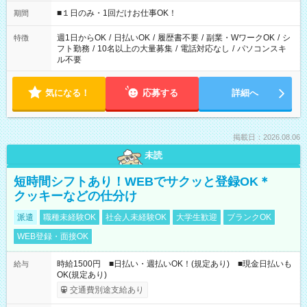
etc ★最短で3時間で5,120円のお仕事から 15時間で2万円近く稼
げるお仕事も！ ご希望のお時間に合わせてご紹介！ ※シフトは
■１日のみ・1回だけお仕事OK！
期間
現場によって異なります。 ※勿論、休憩時間はあるのでご安心
ください！
週1日からOK
/
日払いOK
/
履歴書不要
/
副業・WワークOK
/
シ
特徴
フト勤務
/
10名以上の大量募集
/
電話対応なし
/
パソコンスキ
ル不要
気になる！
応募する
詳細へ
掲載日：2026.08.06
未読
短時間シフトあり！WEBでサクッと登録OK＊
クッキーなどの仕分け
派遣
職種未経験OK
社会人未経験OK
大学生歓迎
ブランクOK
WEB登録・面接OK
時給1500円 ■日払い・週払いOK！(規定あり) ■現金日払いも
給与
OK(規定あり)
交通費別途支給あり