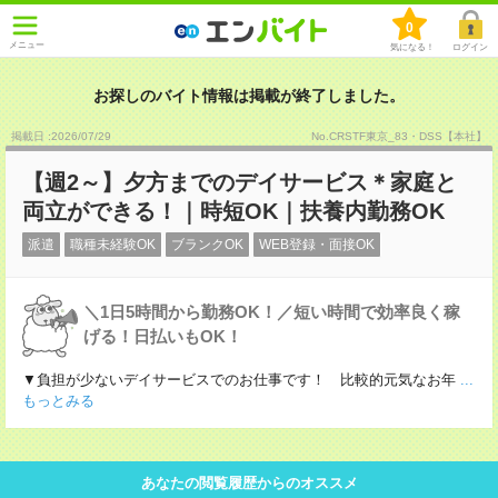
0
メニュー
気になる！
ログイン
お探しのバイト情報は掲載が終了しました。
掲載日 :2026
/
07
/
29
No.CRSTF東京_83・DSS【本社】
【週2～】夕方までのデイサービス＊家庭と
両立ができる！｜時短OK｜扶養内勤務OK
派遣
職種未経験OK
ブランクOK
WEB登録・面接OK
＼1日5時間から勤務OK！／短い時間で効率良く稼
げる！日払いもOK！
▼負担が少ないデイサービスでのお仕事です！ 比較的元気なお年
...
もっとみる
あなたの閲覧履歴からのオススメ