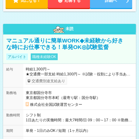
気になる！
応募する
詳細へ
未読
マニュアル通りに簡単WORK◆未経験から好き
な時にお仕事できる！単発OK◎試験監督
アルバイト
職種未経験OK
時給1,300円～
給与
★交通費一部支給 時給1,300円～ ※試験・役割により手当あり
※勤務回数により昇給あり 【即給（前払い）オプションあ
交通費別途支給あり
り！】 希望される場合、勤務から1週間ほどで給与の一部を受け
取れます。 ※手数料418円がかかります。 【過去試験日の収入
東京都国分寺市
勤務地
例】 ・河合塾模擬試験 8:30～17:30（休憩1時間） 時給1,300円
東京都国分寺市本町（最寄り駅：国分寺駅）
×8時間＝日収10,400円＋交通費 ※当日の役割により時給＋100
円の場合あり ・国家試験 7:00～13:30（休憩なし） 時給1,300
株式会社全国試験運営センター
円（役割手当＋100円）×6時間＝日収8,400円＋交通費 【試用期
間】試用期間なし
シフト制
勤務時間
1日あたりの実働時間：最大7時間/日 09：00～17：00 ※勤務時
間は 試験により異なります。
単発・1日のみOK / 短期（1ヶ月以内）
期間