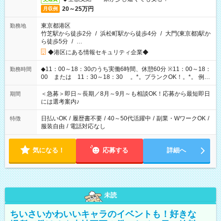
20～25万円
月収例
東京都港区
勤務地
竹芝駅から徒歩2分
/
浜松町駅から徒歩4分
/
大門(東京都)駅か
ら徒歩5分
/
…
◆港区にある情報セキュリティ企業◆
◆11：00～18：30のうち実働6時間、休憩60分 ※11：00～18：
勤務時間
00 または 11：30～18：30 。*。ブランクOK！。*。 例え
ば前職が、 在宅/財団法人/事務/コールセンター/受付/販売/カフェ
スタッフ スイーツ販売/ホテルフロント/化粧品販売/など 様々な
＜急募＞即日～長期／8月～9月～も相談OK！応募から最短即日
期間
業界から入社して活躍されています♪
には選考案内♪
日払いOK
/
履歴書不要
/
40～50代活躍中
/
副業・WワークOK
/
特徴
服装自由
/
電話対応なし
気になる！
応募する
詳細へ
未読
ちいさいかわいいキャラのイベントも！好きな