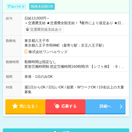
アルバイト
職種未経験OK
日給13,000円～
給与
＋交通費支給 ★交通費全額支給！ ┗案件により規定あり ★日払
いOK！（規定あり） ┗働いたその日に現金GET♪ お仕事後はコ
交通費別途支給あり
ンビニATMから 日払い分を引き落とせます！ 【試用期間】試
用期間なし
東京都八王子市
勤務地
東京都八王子市明神町（最寄り駅：京王八王子駅）
株式会社ワンベルウッズ
勤務時間は指定なし
勤務時間
変形労働時間制 想定労働時間160時間/月 【シフト例】 ・8：00
～21：00
単発・1日のみOK
期間
週1日からOK / 日払いOK / 副業・WワークOK / 10名以上の大量
特徴
募集
気になる！
応募する
詳細へ