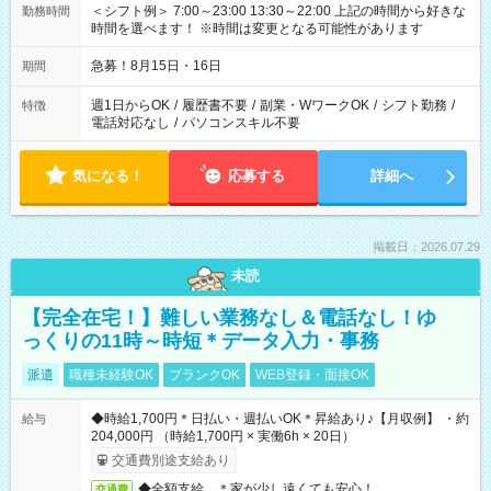
＜シフト例＞ 7:00～23:00 13:30～22:00 上記の時間から好きな
勤務時間
時間を選べます！ ※時間は変更となる可能性があります
急募！8月15日・16日
期間
週1日からOK
/
履歴書不要
/
副業・WワークOK
/
シフト勤務
/
特徴
電話対応なし
/
パソコンスキル不要
気になる！
応募する
詳細へ
掲載日：2026.07.29
未読
【完全在宅！】難しい業務なし＆電話なし！ゆ
っくりの11時～時短＊データ入力・事務
派遣
職種未経験OK
ブランクOK
WEB登録・面接OK
◆時給1,700円＊日払い・週払いOK＊昇給あり♪【月収例】 ・約
給与
204,000円 （時給1,700円 × 実働6h × 20日）
交通費別途支給あり
◆全額支給 ＊家が少し遠くても安心！
交通費