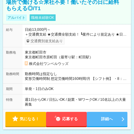
場所で働ける☆来社不要！働いたその日に給料
もらえる◎/T1
アルバイト
職種未経験OK
日給13,000円～
給与
＋交通費支給 ★交通費全額支給！ ┗案件により規定あり ★日払
いOK！（規定あり） ┗働いたその日に現金GET♪ お仕事後はコ
交通費別途支給あり
ンビニATMから 日払い分を引き落とせます！ 【試用期間】試
用期間なし
東京都町田市
勤務地
東京都町田市原町田（最寄り駅：町田駅）
株式会社ワンベルウッズ
勤務時間は指定なし
勤務時間
変形労働時間制 想定労働時間160時間/月 【シフト例】 ・8：00
～21：00
単発・1日のみOK
期間
週1日からOK / 日払いOK / 副業・WワークOK / 10名以上の大量
特徴
募集
気になる！
応募する
詳細へ