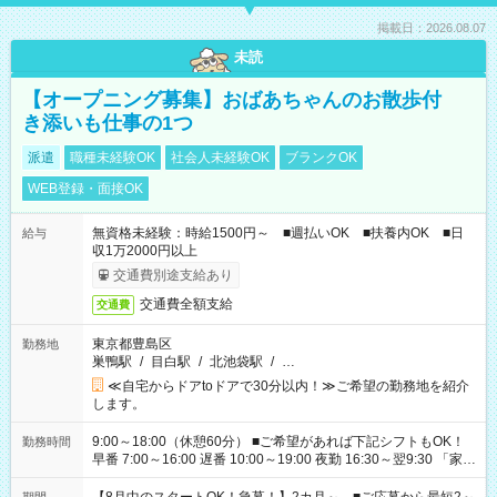
掲載日：2026.08.07
未読
【オープニング募集】おばあちゃんのお散歩付
き添いも仕事の1つ
派遣
職種未経験OK
社会人未経験OK
ブランクOK
WEB登録・面接OK
無資格未経験：時給1500円～ ■週払いOK ■扶養内OK ■日
給与
収1万2000円以上
交通費別途支給あり
交通費全額支給
交通費
東京都豊島区
勤務地
巣鴨駅
/
目白駅
/
北池袋駅
/
…
≪自宅からドアtoドアで30分以内！≫ご希望の勤務地を紹介
します。
9:00～18:00（休憩60分） ■ご希望があれば下記シフトもOK！
勤務時間
早番 7:00～16:00 遅番 10:00～19:00 夜勤 16:30～翌9:30 「家族
と休みを合わせたい」 「余裕を持って夕飯の準備がしたい」
「できれば残業はしたくない」 など、ご希望を教えてください