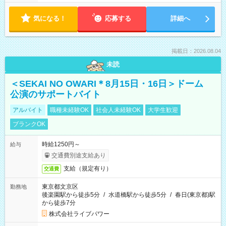
気になる！
応募する
詳細へ
掲載日：2026.08.04
未読
＜SEKAI NO OWARI＊8月15日・16日＞ドーム
公演のサポートバイト
アルバイト
職種未経験OK
社会人未経験OK
大学生歓迎
ブランクOK
時給1250円～
給与
交通費別途支給あり
支給（規定有り）
交通費
東京都文京区
勤務地
後楽園駅から徒歩5分
/
水道橋駅から徒歩5分
/
春日(東京都)駅
から徒歩7分
株式会社ライブパワー