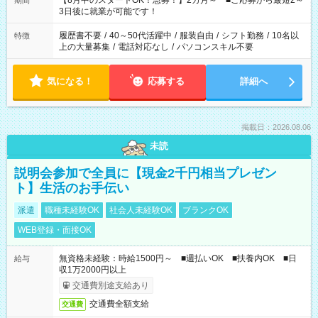
【8月中のスタートOK！急募！】2カ月～ ■ご応募から最短2～
期間
ね。 ※Wワーク希望の方へ 今ご覧のお仕事で希望する勤務時間
3日後に就業が可能です！
と、もう1つのお仕事の勤務時間。 合計で週40時間を超える場
合は応募できません。
履歴書不要
/
40～50代活躍中
/
服装自由
/
シフト勤務
/
10名以
特徴
上の大量募集
/
電話対応なし
/
パソコンスキル不要
気になる！
応募する
詳細へ
掲載日：2026.08.06
未読
説明会参加で全員に【現金2千円相当プレゼン
ト】生活のお手伝い
派遣
職種未経験OK
社会人未経験OK
ブランクOK
WEB登録・面接OK
無資格未経験：時給1500円～ ■週払いOK ■扶養内OK ■日
給与
収1万2000円以上
交通費別途支給あり
交通費全額支給
交通費