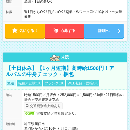
可能です！ ※1日あたりの最大実働時間は日勤、夜勤共に勤務し
単発・1日のみOK
期間
た時間になります。
週1日からOK / 日払いOK / 副業・WワークOK / 10名以上の大量
特徴
募集
気になる！
応募する
詳細へ
未読
【土日休み】【1ヶ月短期】高時給1500円！ア
ルバムの中身チェック・梱包
派遣
職種未経験OK
ブランクOK
WEB登録・面接OK
時給1500円／月収例：252,000円＝1,500円×8時間×21日勤務の
給与
場合＋交通費別途支給
交通費別途支給あり
実費支給／当社規定あり。
交通費
埼玉県川口市
勤務地
赤羽駅からバス10分
/
川口元郷駅