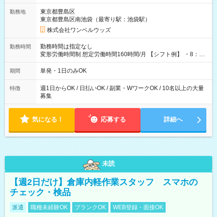
用期間なし
東京都豊島区
勤務地
東京都豊島区南池袋（最寄り駅：池袋駅）
株式会社ワンベルウッズ
勤務時間は指定なし
勤務時間
変形労働時間制 想定労働時間160時間/月 【シフト例】 ・8：00
～21：00
単発・1日のみOK
期間
週1日からOK / 日払いOK / 副業・WワークOK / 10名以上の大量
特徴
募集
気になる！
応募する
詳細へ
未読
【週2日だけ】倉庫内軽作業スタッフ スマホの
チェック・検品
派遣
職種未経験OK
ブランクOK
WEB登録・面接OK