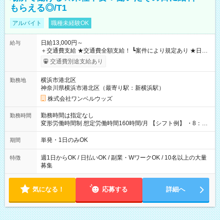
もらえる◎/T1
アルバイト
職種未経験OK
日給13,000円～
給与
＋交通費支給 ★交通費全額支給！ ┗案件により規定あり ★日払
いOK！（規定あり） ┗働いたその日に現金GET♪ お仕事後はコ
交通費別途支給あり
ンビニATMから 日払い分を引き落とせます！ 【試用期間】試
用期間なし
横浜市港北区
勤務地
神奈川県横浜市港北区（最寄り駅：新横浜駅）
株式会社ワンベルウッズ
勤務時間は指定なし
勤務時間
変形労働時間制 想定労働時間160時間/月 【シフト例】 ・8：00
～21：00
単発・1日のみOK
期間
週1日からOK / 日払いOK / 副業・WワークOK / 10名以上の大量
特徴
募集
気になる！
応募する
詳細へ