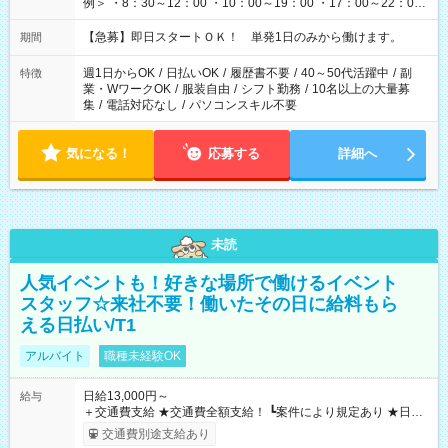
例＞ ・8：30～12：00 ・10：00～19：00 ・17：00～22：00
・13：00～22：00 ・22：00～翌6：00 など
【急募】即日スタートＯＫ！ 単発1日のみから働けます。
期間
週1日からOK
/
日払いOK
/
履歴書不要
/
40～50代活躍中
/
副
特徴
業・WワークOK
/
服装自由
/
シフト勤務
/
10名以上の大量募
集
/
電話対応なし
/
パソコンスキル不要
気になる！
応募する
詳細へ
未読
人気イベントも！好きな場所で働けるイベント
スタッフ☆来社不要！働いたその日に給料もら
える日払い/T1
アルバイト
職種未経験OK
日給13,000円～
給与
＋交通費支給 ★交通費全額支給！ ┗案件により規定あり ★日払
いOK！（規定あり） ┗働いたその日に現金GET♪ お仕事後はコ
交通費別途支給あり
ンビニATMから 日払い分を引き落とせます！ 【試用期間】試