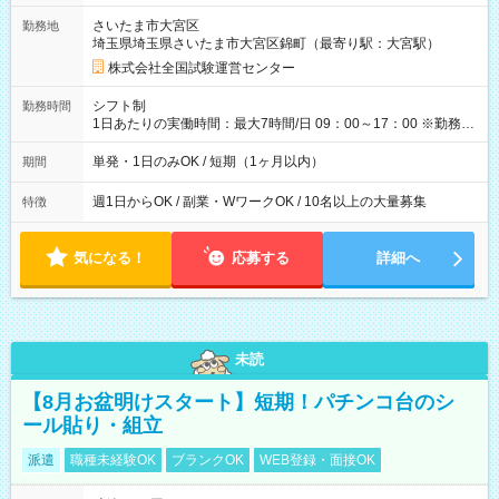
取れます。 ※手数料418円がかかります。 【過去試験日の収入
さいたま市大宮区
勤務地
例】 ・河合塾模擬試験 8:30～17:30（休憩1時間） 時給1,300円
埼玉県埼玉県さいたま市大宮区錦町（最寄り駅：大宮駅）
×8時間＝日収10,400円＋交通費 ※当日の役割により時給＋100
円の場合あり ・国家試験 7:00～13:30（休憩なし） 時給1,300
株式会社全国試験運営センター
円（役割手当＋100円）×6時間＝日収8,400円＋交通費 【試用期
間】試用期間なし
シフト制
勤務時間
1日あたりの実働時間：最大7時間/日 09：00～17：00 ※勤務時
間は 試験により異なります。
単発・1日のみOK / 短期（1ヶ月以内）
期間
週1日からOK / 副業・WワークOK / 10名以上の大量募集
特徴
気になる！
応募する
詳細へ
未読
【8月お盆明けスタート】短期！パチンコ台のシ
ール貼り・組立
派遣
職種未経験OK
ブランクOK
WEB登録・面接OK