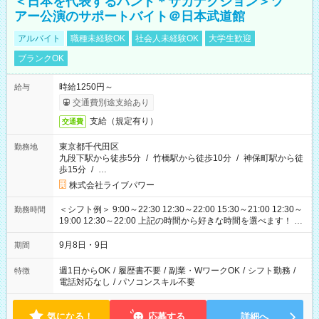
＜日本を代表するバンド＊サカナクション＞ツ
アー公演のサポートバイト＠日本武道館
アルバイト
職種未経験OK
社会人未経験OK
大学生歓迎
ブランクOK
時給1250円～
給与
交通費別途支給あり
支給（規定有り）
交通費
東京都千代田区
勤務地
九段下駅から徒歩5分
/
竹橋駅から徒歩10分
/
神保町駅から徒
歩15分
/
…
株式会社ライブパワー
＜シフト例＞ 9:00～22:30 12:30～22:00 15:30～21:00 12:30～
勤務時間
19:00 12:30～22:00 上記の時間から好きな時間を選べます！ ※
時間は変更となる可能性があります
9月8日・9日
期間
週1日からOK
/
履歴書不要
/
副業・WワークOK
/
シフト勤務
/
特徴
電話対応なし
/
パソコンスキル不要
気になる！
応募する
詳細へ