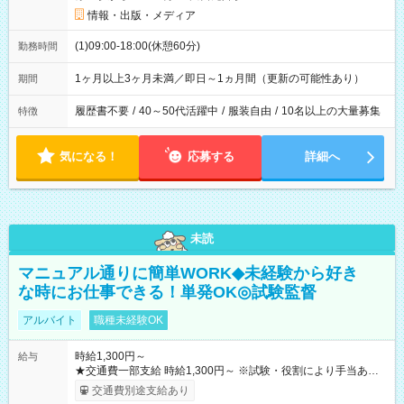
情報・出版・メディア
(1)09:00-18:00(休憩60分)
勤務時間
1ヶ月以上3ヶ月未満／即日～1ヵ月間（更新の可能性あり）
期間
履歴書不要
/
40～50代活躍中
/
服装自由
/
10名以上の大量募集
特徴
気になる！
応募する
詳細へ
未読
マニュアル通りに簡単WORK◆未経験から好き
な時にお仕事できる！単発OK◎試験監督
アルバイト
職種未経験OK
時給1,300円～
給与
★交通費一部支給 時給1,300円～ ※試験・役割により手当あり
※勤務回数により昇給あり 【即給（前払い）オプションあ
交通費別途支給あり
り！】 希望される場合、勤務から1週間ほどで給与の一部を受け