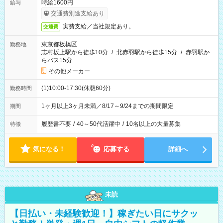
時給1600円
給与
交通費別途支給あり
実費支給／当社規定あり。
交通費
東京都板橋区
勤務地
志村坂上駅から徒歩10分
/
北赤羽駅から徒歩15分
/
赤羽駅か
らバス15分
その他メーカー
(1)10:00-17:30(休憩60分)
勤務時間
1ヶ月以上3ヶ月未満／8/17～9/24までの期間限定
期間
履歴書不要
/
40～50代活躍中
/
10名以上の大量募集
特徴
気になる！
応募する
詳細へ
未読
【日払い・未経験歓迎！】稼ぎたい日にサクッ