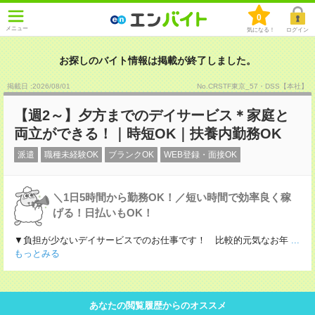
0
メニュー
気になる！
ログイン
お探しのバイト情報は掲載が終了しました。
掲載日 :2026
/
08
/
01
No.CRSTF東京_57・DSS【本社】
【週2～】夕方までのデイサービス＊家庭と
両立ができる！｜時短OK｜扶養内勤務OK
派遣
職種未経験OK
ブランクOK
WEB登録・面接OK
＼1日5時間から勤務OK！／短い時間で効率良く稼
げる！日払いもOK！
▼負担が少ないデイサービスでのお仕事です！ 比較的元気なお年
...
もっとみる
あなたの閲覧履歴からのオススメ