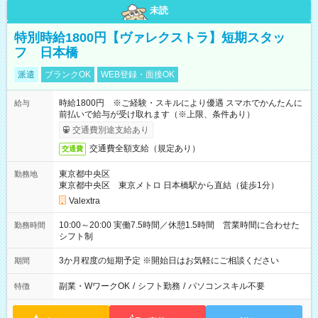
未読
特別時給1800円【ヴァレクストラ】短期スタッ
フ 日本橋
派遣
ブランクOK
WEB登録・面接OK
時給1800円 ※ご経験・スキルにより優遇 スマホでかんたんに
給与
前払いで給与が受け取れます（※上限、条件あり）
交通費別途支給あり
交通費全額支給（規定あり）
交通費
東京都中央区
勤務地
東京都中央区 東京メトロ 日本橋駅から直結（徒歩1分）
Valextra
10:00～20:00 実働7.5時間／休憩1.5時間 営業時間に合わせた
勤務時間
シフト制
3か月程度の短期予定 ※開始日はお気軽にご相談ください
期間
副業・WワークOK
/
シフト勤務
/
パソコンスキル不要
特徴