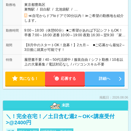
東京都豊島区
勤務地
巣鴨駅
/
目白駅
/
北池袋駅
/
…
≪自宅からドアtoドアで30分以内！≫ご希望の勤務地を紹介
します。
9:00～18:00（休憩60分） ■ご希望があれば下記シフトもOK！
勤務時間
早番 7:00～16:00 遅番 10:00～19:00 夜勤 16:30～翌9:30 「家族
と休みを合わせたい」 「余裕を持って夕飯の準備がしたい」
「できれば残業はしたくない」 など、ご希望を教えてください
【8月中のスタートOK！急募！】2カ月～ ■ご応募から最短2～
期間
ね。 ※Wワーク希望の方へ 今ご覧のお仕事で希望する勤務時間
3日後に就業が可能です！
と、もう1つのお仕事の勤務時間。 合計で週40時間を超える場
合は応募できません。
履歴書不要
/
40～50代活躍中
/
服装自由
/
シフト勤務
/
10名以
特徴
上の大量募集
/
電話対応なし
/
パソコンスキル不要
気になる！
応募する
詳細へ
掲載日：2026.08.06
未読
＼！完全在宅！／土日含む週2～OK<講座受付
>@2400円