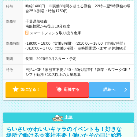
時給1400円 ※実働8時間を超える勤務、22時～翌5時勤務の場
給与
合25％割増：時給1750円
千葉県船橋市
勤務地
南船橋駅から徒歩10分程度
スマートフォンを取り扱う倉庫
(1)9:00～18:00（実働8時間） (2)10:00～18:00（実働7時間）
勤務時間
(3)10:00～17:00（実働6時間） ※時間帯選べます ※休憩60分
長期 2026年9月スタート予定
期間
日払いOK
/
履歴書不要
/
40～50代活躍中
/
副業・WワークOK
/
特徴
シフト勤務
/
10名以上の大量募集
気になる！
応募する
詳細へ
未読
ちいさいかわいいキャラのイベントも！好きな
場所で働ける☆来社不要！働いたその日に給料