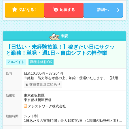
気になる！
応募する
詳細へ
未読
【日払い・未経験歓迎！】稼ぎたい日にサクッ
と勤務！単発・週1日～自由シフトの軽作業
アルバイト
職種未経験OK
日給10,305円～37,204円
給与
※経験・能力等を考慮の上、加給・優遇いたします。 【試用期
間】試用期間なし
交通費別途支給あり
東京都板橋区
勤務地
東京都板橋区板橋
アシストワーク株式会社
シフト制
勤務時間
1日あたりの実働時間：最大15時間/日 ＜1週間の勤務例＞週3回
勤務 勤務：月・水・金 休み：火・木・土・日 好きな時にお仕事