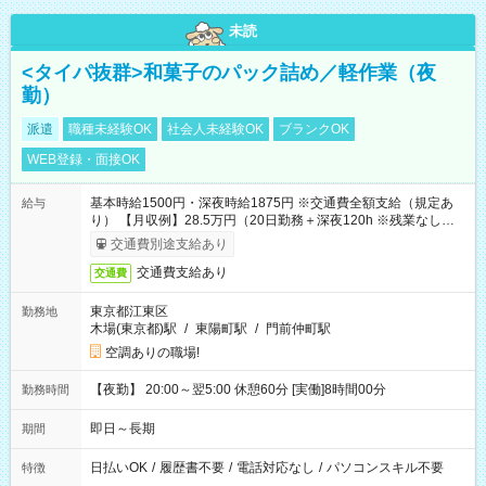
未読
<タイパ抜群>和菓子のパック詰め／軽作業（夜
勤）
派遣
職種未経験OK
社会人未経験OK
ブランクOK
WEB登録・面接OK
基本時給1500円・深夜時給1875円 ※交通費全額支給（規定あ
給与
り） 【月収例】28.5万円（20日勤務＋深夜120h ※残業なしの場
合）
交通費別途支給あり
交通費支給あり
交通費
東京都江東区
勤務地
木場(東京都)駅
/
東陽町駅
/
門前仲町駅
空調ありの職場!
【夜勤】 20:00～翌5:00 休憩60分 [実働]8時間00分
勤務時間
即日～長期
期間
日払いOK
/
履歴書不要
/
電話対応なし
/
パソコンスキル不要
特徴