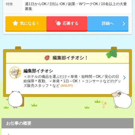
週1日からOK / 日払いOK / 副業・WワークOK / 10名以上の大量
特徴
募集
気になる！
応募する
詳細へ
編集部イチオシ
＜ホテルの備品を運ぶだけ＞単発・短時間～OK／安心の日
給保障＊夜勤、＜単発＊1日～OK！＞コンサートなどのグッ
ズ販売スタッフ＊など
(8/6UP!)
お仕事の概要