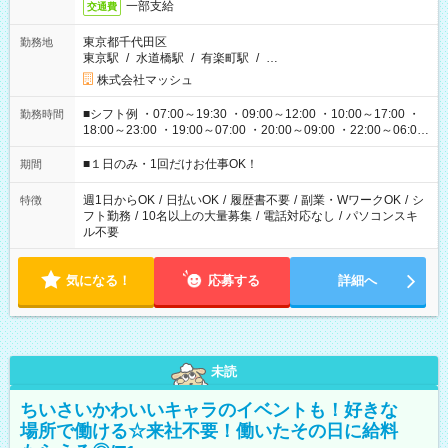
一部支給
交通費
東京都千代田区
勤務地
東京駅
/
水道橋駅
/
有楽町駅
/
…
株式会社マッシュ
■シフト例 ・07:00～19:30 ・09:00～12:00 ・10:00～17:00 ・
勤務時間
18:00～23:00 ・19:00～07:00 ・20:00～09:00 ・22:00～06:00
etc ★最短で3時間で5,120円のお仕事から 15時間で2万円近く稼
げるお仕事も！ ご希望のお時間に合わせてご紹介！ ※シフトは
■１日のみ・1回だけお仕事OK！
期間
現場によって異なります。 ※勿論、休憩時間はあるのでご安心
ください！
週1日からOK
/
日払いOK
/
履歴書不要
/
副業・WワークOK
/
シ
特徴
フト勤務
/
10名以上の大量募集
/
電話対応なし
/
パソコンスキ
ル不要
気になる！
応募する
詳細へ
未読
ちいさいかわいいキャラのイベントも！好きな
場所で働ける☆来社不要！働いたその日に給料