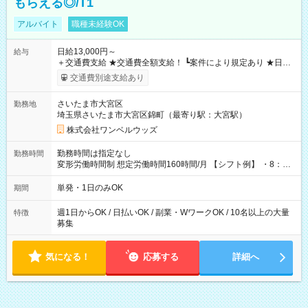
もらえる◎/T1
アルバイト
職種未経験OK
日給13,000円～
給与
＋交通費支給 ★交通費全額支給！ ┗案件により規定あり ★日払
いOK！（規定あり） ┗働いたその日に現金GET♪ お仕事後はコ
交通費別途支給あり
ンビニATMから 日払い分を引き落とせます！ 【試用期間】試
用期間なし
さいたま市大宮区
勤務地
埼玉県さいたま市大宮区錦町（最寄り駅：大宮駅）
株式会社ワンベルウッズ
勤務時間は指定なし
勤務時間
変形労働時間制 想定労働時間160時間/月 【シフト例】 ・8：00
～21：00
単発・1日のみOK
期間
週1日からOK / 日払いOK / 副業・WワークOK / 10名以上の大量
特徴
募集
気になる！
応募する
詳細へ