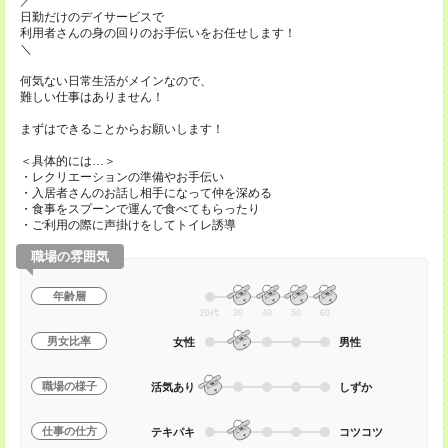
／
日勤だけのデイサービスで
利用者さんの身の回りのお手伝いをお任せします！
＼
何気ない日常生活がメインなので、
難しい仕事はありません！
まずはできることからお願いします！
＜具体的には…＞
・レクリエーションの準備やお手伝い
・入居者さんのお話し相手になって仲を深める
・食事をスプーンで運んで食べてもらったり
・ご利用の際に声掛けをしてトイレ誘導
職場の雰囲気
年齢層
20代
30
40
50
60
男女比率
女性
男性
職場の様子
活気あり
しずか
仕事の仕方
テキパキ
コツコツ