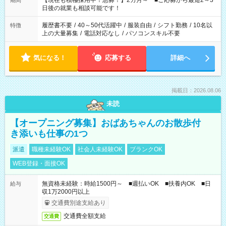
【現在も積極採用中！急募！】2カ月～ ■ご応募から最短2～3
期間
の方へ 今ご覧のお仕事で希望する勤務時間と、もう1つのお仕事
日後の就業も相談可能です！
の勤務時間。 合計で週40時間を超える場合は応募できません。
履歴書不要
/
40～50代活躍中
/
服装自由
/
シフト勤務
/
10名以
特徴
上の大量募集
/
電話対応なし
/
パソコンスキル不要
気になる！
応募する
詳細へ
掲載日：2026.08.06
未読
【オープニング募集】おばあちゃんのお散歩付
き添いも仕事の1つ
派遣
職種未経験OK
社会人未経験OK
ブランクOK
WEB登録・面接OK
無資格未経験：時給1500円～ ■週払いOK ■扶養内OK ■日
給与
収1万2000円以上
交通費別途支給あり
交通費全額支給
交通費