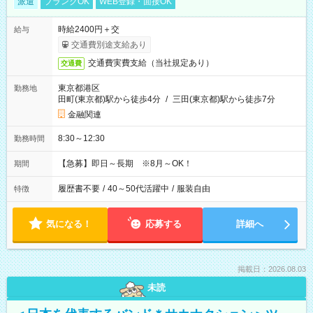
派遣
ブランクOK
WEB登録・面接OK
時給2400円＋交
給与
交通費別途支給あり
交通費実費支給（当社規定あり）
交通費
東京都港区
勤務地
田町(東京都)駅から徒歩4分
/
三田(東京都)駅から徒歩7分
金融関連
8:30～12:30
勤務時間
【急募】即日～長期 ※8月～OK！
期間
履歴書不要
/
40～50代活躍中
/
服装自由
特徴
気になる！
応募する
詳細へ
掲載日：2026.08.03
未読