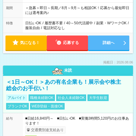
ば前職が、 在宅/財団法人/事務/コールセンター/受付/販売/カフェ
スタッフ スイーツ販売/ホテルフロント/化粧品販売/など 様々な
＜急募＞即日～長期／8月～9月～も相談OK！応募から最短即日
期間
業界から入社して活躍されています♪
には選考案内♪
日払いOK
/
履歴書不要
/
40～50代活躍中
/
副業・WワークOK
/
特徴
服装自由
/
電話対応なし
気になる！
応募する
詳細へ
掲載日：2026.08.06
未読
＜1日～OK！＞あの有名企業も！展示会や株主
総会のお手伝い！
アルバイト
職種未経験OK
社会人未経験OK
大学生歓迎
ブランクOK
WEB登録・面接OK
■日給16,840円～ ■日払いOK ■実働3時間5,120円のお仕事あ
給与
ります！
交通費別途支給あり