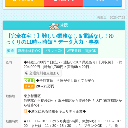
掲載日：2026.07.29
未読
【完全在宅！】難しい業務なし＆電話なし！ゆ
っくりの11時～時短＊データ入力・事務
派遣
職種未経験OK
ブランクOK
WEB登録・面接OK
◆時給1,700円＊日払い・週払いOK＊昇給あり♪【月収例】 ・約
給与
204,000円 （時給1,700円 × 実働6h × 20日）
交通費別途支給あり
◆全額支給 ＊家が少し遠くても安心！
交通費
20～25万円
月収例
東京都港区
勤務地
竹芝駅から徒歩2分
/
浜松町駅から徒歩4分
/
大門(東京都)駅か
ら徒歩5分
/
…
◆港区にある情報セキュリティ企業◆
◆11：00～18：30のうち実働6時間、休憩60分 ※11：00～18：
勤務時間
00 または 11：30～18：30 。*。ブランクOK！。*。 例え