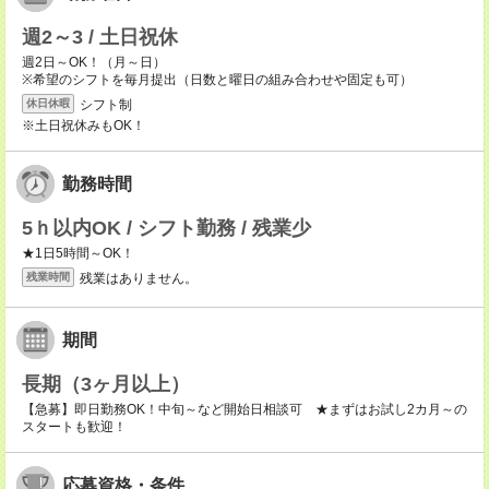
週2～3 / 土日祝休
週2日～OK！（月～日）
※希望のシフトを毎月提出（日数と曜日の組み合わせや固定も可）
シフト制
休日休暇
※土日祝休みもOK！
勤務時間
5ｈ以内OK / シフト勤務 / 残業少
★1日5時間～OK！
残業はありません。
残業時間
期間
長期（3ヶ月以上）
【急募】即日勤務OK！中旬～など開始日相談可 ★まずはお試し2カ月～の
スタートも歓迎！
応募資格・条件