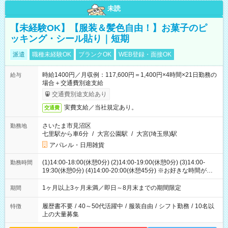
未読
【未経験OK】【服装＆髪色自由！】お菓子のピ
ッキング・シール貼り｜短期
派遣
職種未経験OK
ブランクOK
WEB登録・面接OK
時給1400円／月収例：117,600円＝1,400円×4時間×21日勤務の
給与
場合＋交通費別途支給
交通費別途支給あり
実費支給／当社規定あり。
交通費
さいたま市見沼区
勤務地
七里駅から車6分
/
大宮公園駅
/
大宮(埼玉県)駅
アパレル・日用雑貨
(1)14:00-18:00(休憩0分) (2)14:00-19:00(休憩0分) (3)14:00-
勤務時間
19:30(休憩0分) (4)14:00-20:00(休憩45分) ※お好きな時間が選べ
ます
1ヶ月以上3ヶ月未満／即日～8月末までの期間限定
期間
履歴書不要
/
40～50代活躍中
/
服装自由
/
シフト勤務
/
10名以
特徴
上の大量募集