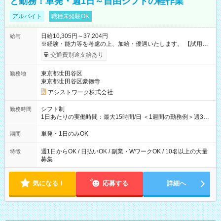
と勤務！単発・週1日～自由シフトの軽作業
アルバイト
職種未経験OK
日給10,305円～37,204円
給与
※経験・能力等を考慮の上、加給・優遇いたします。 【試用期
間】試用期間なし
交通費別途支給あり
東京都世田谷区
勤務地
東京都世田谷区豪徳寺
アシストワーク株式会社
シフト制
勤務時間
1日あたりの実働時間：最大15時間/日 ＜1週間の勤務例＞週3回
勤務 勤務：月・水・金 休み：火・木・土・日 好きな時にお仕事
可能です！ ※1日あたりの最大実働時間は日勤、夜勤共に勤務し
単発・1日のみOK
期間
た時間になります。
週1日からOK / 日払いOK / 副業・WワークOK / 10名以上の大量
特徴
募集
気になる！
応募する
詳細へ