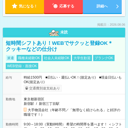
気になる！
応募する
詳細へ
掲載日：2026.08.06
未読
短時間シフトあり！WEBでサクッと登録OK＊
クッキーなどの仕分け
派遣
職種未経験OK
社会人未経験OK
大学生歓迎
ブランクOK
WEB登録・面接OK
時給1500円 ■日払い・週払いOK！(規定あり) ■現金日払いも
給与
OK(規定あり)
交通費別途支給あり
東京都新宿区
勤務地
新宿駅
/
新宿三丁目駅
大手物流会社（年齢不問／「無理なく続けられる」と好評の
職場です！）
9:00～18:00（実動8時間） 希望の時間帯を選べます！ ＜シフト
勤務時間