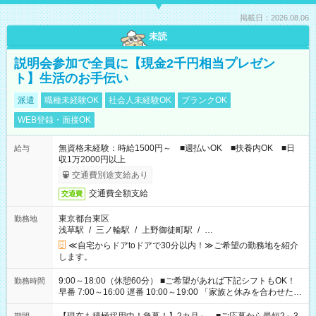
掲載日：2026.08.06
未読
説明会参加で全員に【現金2千円相当プレゼン
ト】生活のお手伝い
派遣
職種未経験OK
社会人未経験OK
ブランクOK
WEB登録・面接OK
無資格未経験：時給1500円～ ■週払いOK ■扶養内OK ■日
給与
収1万2000円以上
交通費別途支給あり
交通費全額支給
交通費
東京都台東区
勤務地
浅草駅
/
三ノ輪駅
/
上野御徒町駅
/
…
≪自宅からドアtoドアで30分以内！≫ご希望の勤務地を紹介
します。
9:00～18:00（休憩60分） ■ご希望があれば下記シフトもOK！
勤務時間
早番 7:00～16:00 遅番 10:00～19:00 「家族と休みを合わせた
い」 「余裕を持って夕飯の準備がしたい」 「できれば残業はし
たくない」 など、ご希望を教えてくださいね。 ※Wワーク希望