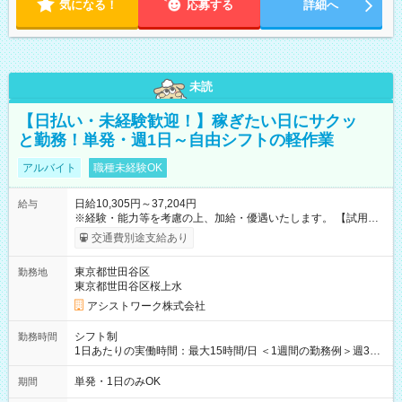
気になる！
応募する
詳細へ
未読
【日払い・未経験歓迎！】稼ぎたい日にサクッ
と勤務！単発・週1日～自由シフトの軽作業
アルバイト
職種未経験OK
日給10,305円～37,204円
給与
※経験・能力等を考慮の上、加給・優遇いたします。 【試用期
間】試用期間なし
交通費別途支給あり
東京都世田谷区
勤務地
東京都世田谷区桜上水
アシストワーク株式会社
シフト制
勤務時間
1日あたりの実働時間：最大15時間/日 ＜1週間の勤務例＞週3回
勤務 勤務：月・水・金 休み：火・木・土・日 好きな時にお仕事
可能です！ ※1日あたりの最大実働時間は日勤、夜勤共に勤務し
単発・1日のみOK
期間
た時間になります。