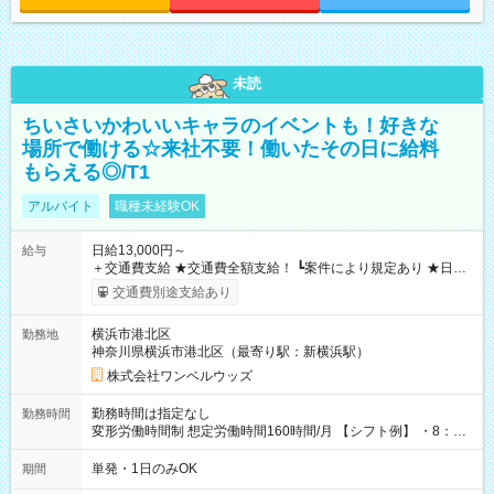
未読
ちいさいかわいいキャラのイベントも！好きな
場所で働ける☆来社不要！働いたその日に給料
もらえる◎/T1
アルバイト
職種未経験OK
日給13,000円～
給与
＋交通費支給 ★交通費全額支給！ ┗案件により規定あり ★日払
いOK！（規定あり） ┗働いたその日に現金GET♪ お仕事後はコ
交通費別途支給あり
ンビニATMから 日払い分を引き落とせます！ 【試用期間】試
用期間なし
横浜市港北区
勤務地
神奈川県横浜市港北区（最寄り駅：新横浜駅）
株式会社ワンベルウッズ
勤務時間は指定なし
勤務時間
変形労働時間制 想定労働時間160時間/月 【シフト例】 ・8：00
～21：00
単発・1日のみOK
期間