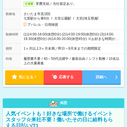
実費支給／当社規定あり。
交通費
さいたま市見沼区
勤務地
七里駅から車6分
/
大宮公園駅
/
大宮(埼玉県)駅
アパレル・日用雑貨
(1)14:00-18:00(休憩0分) (2)14:00-19:00(休憩0分) (3)14:00-
勤務時間
19:30(休憩0分) (4)14:00-20:00(休憩45分) ※お好きな時間が選べ
ます
1ヶ月以上3ヶ月未満／即日～8月末までの期間限定
期間
履歴書不要
/
40～50代活躍中
/
服装自由
/
シフト勤務
/
10名以
特徴
上の大量募集
気になる！
応募する
詳細へ
未読
人気イベントも！好きな場所で働けるイベント
スタッフ☆来社不要！働いたその日に給料もら
える日払い/T1