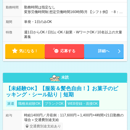
勤務時間は指定なし
勤務時間
変形労働時間制 想定労働時間160時間/月 【シフト例】 ・8：00
～21：00
単発・1日のみOK
期間
週1日からOK / 日払いOK / 副業・WワークOK / 10名以上の大量
特徴
募集
気になる！
応募する
詳細へ
未読
【未経験OK】【服装＆髪色自由！】お菓子のピ
ッキング・シール貼り｜短期
派遣
職種未経験OK
ブランクOK
WEB登録・面接OK
時給1400円／月収例：117,600円＝1,400円×4時間×21日勤務の
給与
場合＋交通費別途支給
交通費別途支給あり