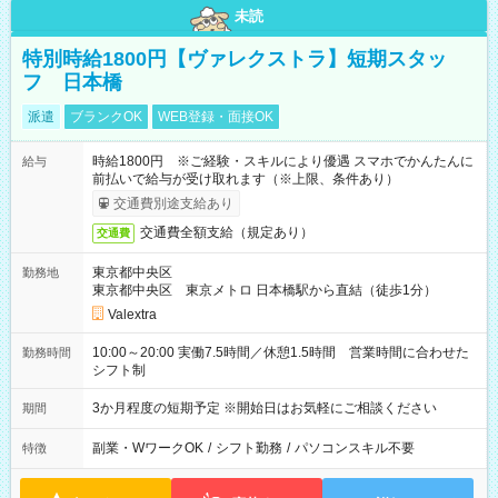
未読
特別時給1800円【ヴァレクストラ】短期スタッ
フ 日本橋
派遣
ブランクOK
WEB登録・面接OK
時給1800円 ※ご経験・スキルにより優遇 スマホでかんたんに
給与
前払いで給与が受け取れます（※上限、条件あり）
交通費別途支給あり
交通費全額支給（規定あり）
交通費
東京都中央区
勤務地
東京都中央区 東京メトロ 日本橋駅から直結（徒歩1分）
Valextra
10:00～20:00 実働7.5時間／休憩1.5時間 営業時間に合わせた
勤務時間
シフト制
3か月程度の短期予定 ※開始日はお気軽にご相談ください
期間
副業・WワークOK
/
シフト勤務
/
パソコンスキル不要
特徴