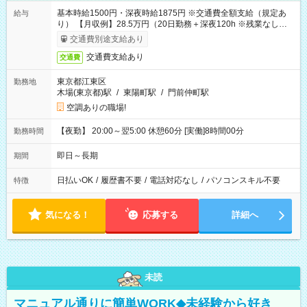
基本時給1500円・深夜時給1875円 ※交通費全額支給（規定あ
給与
り） 【月収例】28.5万円（20日勤務＋深夜120h ※残業なしの場
合）
交通費別途支給あり
交通費支給あり
交通費
東京都江東区
勤務地
木場(東京都)駅
/
東陽町駅
/
門前仲町駅
空調ありの職場!
【夜勤】 20:00～翌5:00 休憩60分 [実働]8時間00分
勤務時間
即日～長期
期間
日払いOK
/
履歴書不要
/
電話対応なし
/
パソコンスキル不要
特徴
気になる！
応募する
詳細へ
未読
マニュアル通りに簡単WORK◆未経験から好き