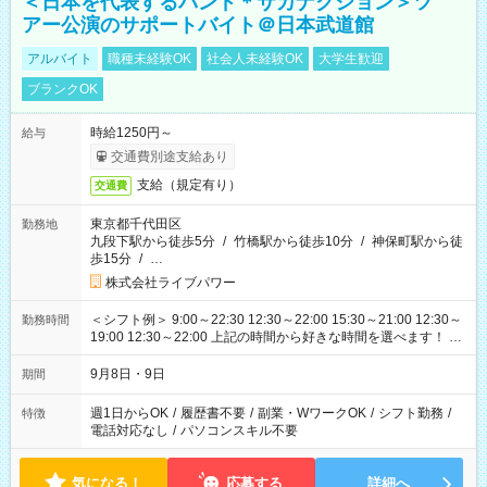
＜日本を代表するバンド＊サカナクション＞ツ
アー公演のサポートバイト＠日本武道館
アルバイト
職種未経験OK
社会人未経験OK
大学生歓迎
ブランクOK
時給1250円～
給与
交通費別途支給あり
支給（規定有り）
交通費
東京都千代田区
勤務地
九段下駅から徒歩5分
/
竹橋駅から徒歩10分
/
神保町駅から徒
歩15分
/
…
株式会社ライブパワー
＜シフト例＞ 9:00～22:30 12:30～22:00 15:30～21:00 12:30～
勤務時間
19:00 12:30～22:00 上記の時間から好きな時間を選べます！ ※
時間は変更となる可能性があります
9月8日・9日
期間
週1日からOK
/
履歴書不要
/
副業・WワークOK
/
シフト勤務
/
特徴
電話対応なし
/
パソコンスキル不要
気になる！
応募する
詳細へ