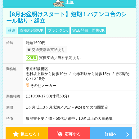
未読
【8月お盆明けスタート】短期！パチンコ台のシ
ール貼り・組立
派遣
職種未経験OK
ブランクOK
WEB登録・面接OK
時給1600円
給与
交通費別途支給あり
実費支給／当社規定あり。
交通費
東京都板橋区
勤務地
志村坂上駅から徒歩10分
/
北赤羽駅から徒歩15分
/
赤羽駅か
らバス15分
その他メーカー
(1)10:00-17:30(休憩60分)
勤務時間
1ヶ月以上3ヶ月未満／8/17～9/24までの期間限定
期間
履歴書不要
/
40～50代活躍中
/
10名以上の大量募集
特徴
気になる！
応募する
詳細へ