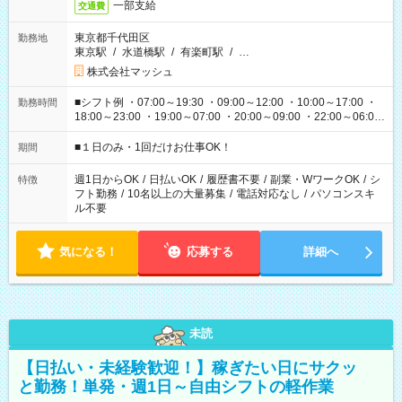
一部支給
交通費
東京都千代田区
勤務地
東京駅
/
水道橋駅
/
有楽町駅
/
…
株式会社マッシュ
■シフト例 ・07:00～19:30 ・09:00～12:00 ・10:00～17:00 ・
勤務時間
18:00～23:00 ・19:00～07:00 ・20:00～09:00 ・22:00～06:00
etc ★最短で3時間で5,120円のお仕事から 15時間で2万円近く稼
げるお仕事も！ ご希望のお時間に合わせてご紹介！ ※シフトは
■１日のみ・1回だけお仕事OK！
期間
現場によって異なります。 ※勿論、休憩時間はあるのでご安心
ください！
週1日からOK
/
日払いOK
/
履歴書不要
/
副業・WワークOK
/
シ
特徴
フト勤務
/
10名以上の大量募集
/
電話対応なし
/
パソコンスキ
ル不要
気になる！
応募する
詳細へ
未読
【日払い・未経験歓迎！】稼ぎたい日にサクッ
と勤務！単発・週1日～自由シフトの軽作業