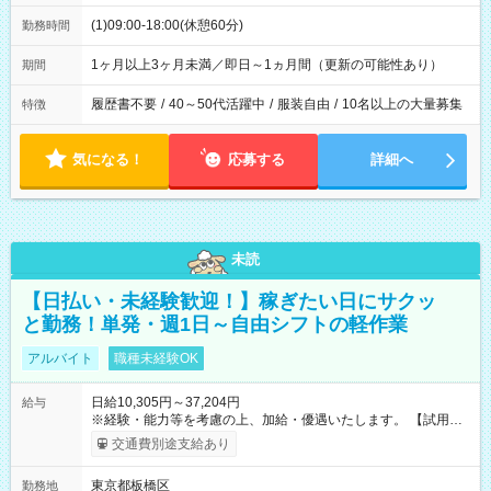
(1)09:00-18:00(休憩60分)
勤務時間
1ヶ月以上3ヶ月未満／即日～1ヵ月間（更新の可能性あり）
期間
履歴書不要
/
40～50代活躍中
/
服装自由
/
10名以上の大量募集
特徴
気になる！
応募する
詳細へ
未読
【日払い・未経験歓迎！】稼ぎたい日にサクッ
と勤務！単発・週1日～自由シフトの軽作業
アルバイト
職種未経験OK
日給10,305円～37,204円
給与
※経験・能力等を考慮の上、加給・優遇いたします。 【試用期
間】試用期間なし
交通費別途支給あり
東京都板橋区
勤務地