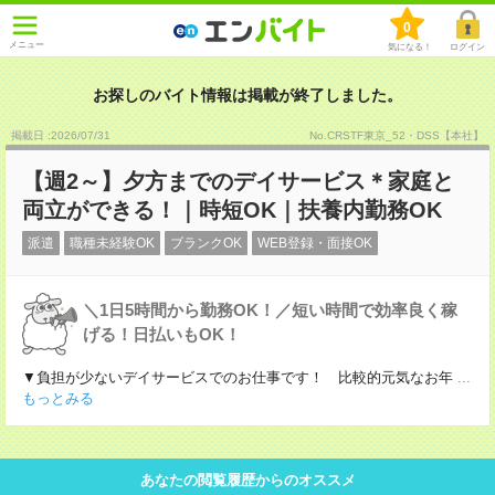
0
メニュー
気になる！
ログイン
お探しのバイト情報は掲載が終了しました。
掲載日 :2026
/
07
/
31
No.CRSTF東京_52・DSS【本社】
【週2～】夕方までのデイサービス＊家庭と
両立ができる！｜時短OK｜扶養内勤務OK
派遣
職種未経験OK
ブランクOK
WEB登録・面接OK
＼1日5時間から勤務OK！／短い時間で効率良く稼
げる！日払いもOK！
▼負担が少ないデイサービスでのお仕事です！ 比較的元気なお年
...
もっとみる
あなたの閲覧履歴からのオススメ