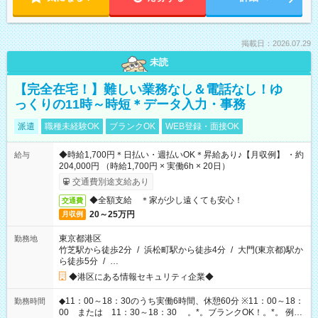
掲載日：2026.07.29
未読
【完全在宅！】難しい業務なし＆電話なし！ゆ
っくりの11時～時短＊データ入力・事務
派遣
職種未経験OK
ブランクOK
WEB登録・面接OK
◆時給1,700円＊日払い・週払いOK＊昇給あり♪【月収例】 ・約
給与
204,000円 （時給1,700円 × 実働6h × 20日）
交通費別途支給あり
◆全額支給 ＊家が少し遠くても安心！
交通費
20～25万円
月収例
東京都港区
勤務地
竹芝駅から徒歩2分
/
浜松町駅から徒歩4分
/
大門(東京都)駅か
ら徒歩5分
/
…
◆港区にある情報セキュリティ企業◆
◆11：00～18：30のうち実働6時間、休憩60分 ※11：00～18：
勤務時間
00 または 11：30～18：30 。*。ブランクOK！。*。 例え