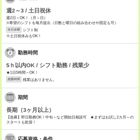
週2～3 / 土日祝休
週2日～OK！（月～日）
※希望のシフトを毎月提出（日数と曜日の組み合わせや固定も可）
シフト制
休日休暇
※土日祝休みもOK！
勤務時間
5ｈ以内OK / シフト勤務 / 残業少
★1日5時間～OK！
残業はありません。
残業時間
期間
長期（3ヶ月以上）
【急募】即日勤務OK！中旬～など開始日相談可 ★まずはお試し2カ月～の
スタートも歓迎！
応募資格・条件