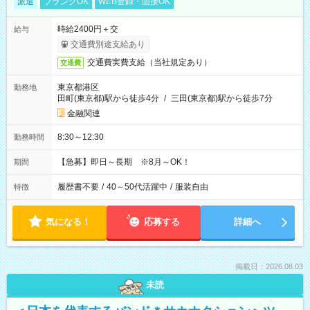
派遣
ブランクOK
WEB登録・面接OK
時給2400円＋交
給与
交通費別途支給あり
交通費実費支給（当社規定あり）
交通費
東京都港区
勤務地
田町(東京都)駅から徒歩4分
/
三田(東京都)駅から徒歩7分
金融関連
8:30～12:30
勤務時間
【急募】即日～長期 ※8月～OK！
期間
履歴書不要
/
40～50代活躍中
/
服装自由
特徴
気になる！
応募する
詳細へ
掲載日：2026.08.03
未読