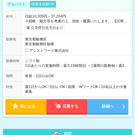
アルバイト
職種未経験OK
日給10,305円～37,204円
給与
※経験・能力等を考慮の上、加給・優遇いたします。 【試用期
間】試用期間なし
交通費別途支給あり
東京都板橋区
勤務地
東京都板橋区板橋
アシストワーク株式会社
シフト制
勤務時間
1日あたりの実働時間：最大15時間/日 ＜1週間の勤務例＞週3回
勤務 勤務：月・水・金 休み：火・木・土・日 好きな時にお仕事
可能です！ ※1日あたりの最大実働時間は日勤、夜勤共に勤務し
単発・1日のみOK
期間
た時間になります。
週1日からOK / 日払いOK / 副業・WワークOK / 10名以上の大量
特徴
募集
気になる！
応募する
詳細へ
未読