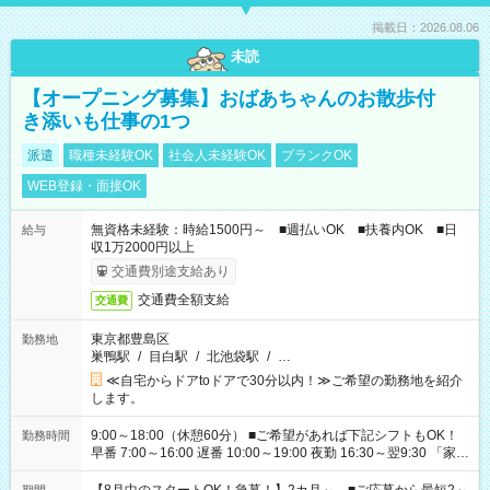
掲載日：2026.08.06
未読
【オープニング募集】おばあちゃんのお散歩付
き添いも仕事の1つ
派遣
職種未経験OK
社会人未経験OK
ブランクOK
WEB登録・面接OK
無資格未経験：時給1500円～ ■週払いOK ■扶養内OK ■日
給与
収1万2000円以上
交通費別途支給あり
交通費全額支給
交通費
東京都豊島区
勤務地
巣鴨駅
/
目白駅
/
北池袋駅
/
…
≪自宅からドアtoドアで30分以内！≫ご希望の勤務地を紹介
します。
9:00～18:00（休憩60分） ■ご希望があれば下記シフトもOK！
勤務時間
早番 7:00～16:00 遅番 10:00～19:00 夜勤 16:30～翌9:30 「家族
と休みを合わせたい」 「余裕を持って夕飯の準備がしたい」
「できれば残業はしたくない」 など、ご希望を教えてください