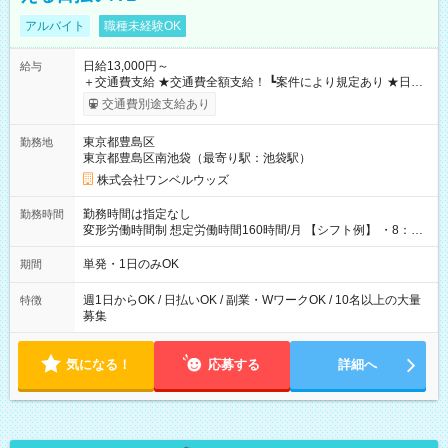
アルバイト
職種未経験OK
日給13,000円～
給与
＋交通費支給 ★交通費全額支給！ ┗案件により規定あり ★日払
いOK！（規定あり） ┗働いたその日に現金GET♪ お仕事後はコ
交通費別途支給あり
ンビニATMから 日払い分を引き落とせます！ 【試用期間】試
用期間なし
東京都豊島区
勤務地
東京都豊島区南池袋（最寄り駅：池袋駅）
株式会社ワンベルウッズ
勤務時間は指定なし
勤務時間
変形労働時間制 想定労働時間160時間/月 【シフト例】 ・8：00
～21：00
単発・1日のみOK
期間
週1日からOK / 日払いOK / 副業・WワークOK / 10名以上の大量
特徴
募集
気になる！
応募する
詳細へ