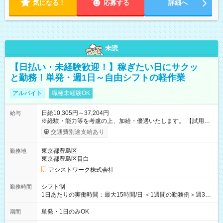
気になる！
応募する
詳細へ
未読
【日払い・未経験歓迎！】稼ぎたい日にサクッ
と勤務！単発・週1日～自由シフトの軽作業
アルバイト
職種未経験OK
日給10,305円～37,204円
給与
※経験・能力等を考慮の上、加給・優遇いたします。 【試用期
間】試用期間なし
交通費別途支給あり
東京都豊島区
勤務地
東京都豊島区目白
アシストワーク株式会社
シフト制
勤務時間
1日あたりの実働時間：最大15時間/日 ＜1週間の勤務例＞週3回
勤務 勤務：月・水・金 休み：火・木・土・日 好きな時にお仕事
可能です！ ※1日あたりの最大実働時間は日勤、夜勤共に勤務し
単発・1日のみOK
期間
た時間になります。