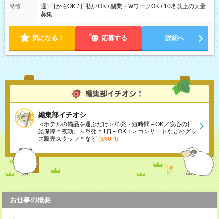
週1日からOK / 日払いOK / 副業・WワークOK / 10名以上の大量
特徴
募集
気になる！
応募する
詳細へ
編集部イチオシ
＜ホテルの備品を運ぶだけ＞単発・短時間～OK／安心の日
給保障＊夜勤、＜単発＊1日～OK！＞コンサートなどのグッ
ズ販売スタッフ＊など
(8/6UP!)
お仕事の概要