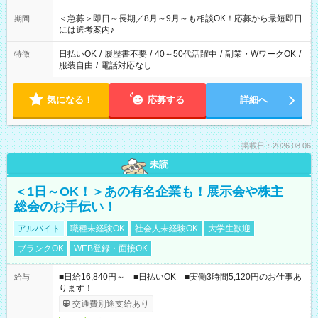
ば前職が、 在宅/財団法人/事務/コールセンター/受付/販売/カフェ
スタッフ スイーツ販売/ホテルフロント/化粧品販売/など 様々な
＜急募＞即日～長期／8月～9月～も相談OK！応募から最短即日
期間
業界から入社して活躍されています♪
には選考案内♪
日払いOK
/
履歴書不要
/
40～50代活躍中
/
副業・WワークOK
/
特徴
服装自由
/
電話対応なし
気になる！
応募する
詳細へ
掲載日：2026.08.06
未読
＜1日～OK！＞あの有名企業も！展示会や株主
総会のお手伝い！
アルバイト
職種未経験OK
社会人未経験OK
大学生歓迎
ブランクOK
WEB登録・面接OK
■日給16,840円～ ■日払いOK ■実働3時間5,120円のお仕事あ
給与
ります！
交通費別途支給あり