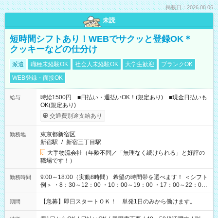
掲載日：2026.08.06
未読
短時間シフトあり！WEBでサクッと登録OK＊
クッキーなどの仕分け
派遣
職種未経験OK
社会人未経験OK
大学生歓迎
ブランクOK
WEB登録・面接OK
時給1500円 ■日払い・週払いOK！(規定あり) ■現金日払いも
給与
OK(規定あり)
交通費別途支給あり
東京都新宿区
勤務地
新宿駅
/
新宿三丁目駅
大手物流会社（年齢不問／「無理なく続けられる」と好評の
職場です！）
9:00～18:00（実動8時間） 希望の時間帯を選べます！ ＜シフト
勤務時間
例＞ ・8：30～12：00 ・10：00～19：00 ・17：00～22：00
・13：00～22：00 ・22：00～翌6：00 など
【急募】即日スタートＯＫ！ 単発1日のみから働けます。
期間