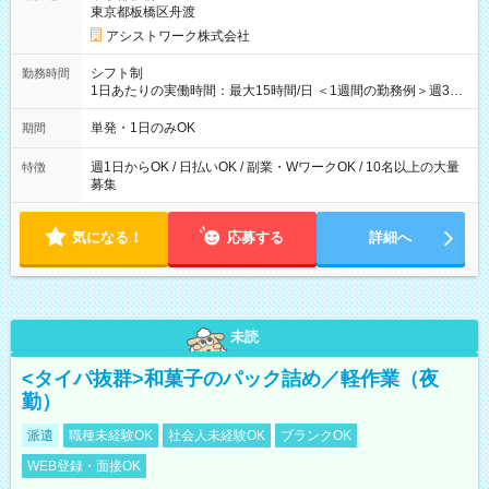
東京都板橋区舟渡
アシストワーク株式会社
シフト制
勤務時間
1日あたりの実働時間：最大15時間/日 ＜1週間の勤務例＞週3回
勤務 勤務：月・水・金 休み：火・木・土・日 好きな時にお仕事
可能です！ ※1日あたりの最大実働時間は日勤、夜勤共に勤務し
単発・1日のみOK
期間
た時間になります。
週1日からOK / 日払いOK / 副業・WワークOK / 10名以上の大量
特徴
募集
気になる！
応募する
詳細へ
未読
<タイパ抜群>和菓子のパック詰め／軽作業（夜
勤）
派遣
職種未経験OK
社会人未経験OK
ブランクOK
WEB登録・面接OK