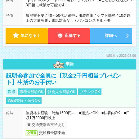
【8月中のスタートOK！急募！】2カ月～ ■ご応募から最短2～
期間
ね。 ※Wワーク希望の方へ 今ご覧のお仕事で希望する勤務時間
3日後に就業が可能です！
と、もう1つのお仕事の勤務時間。 合計で週40時間を超える場
合は応募できません。
履歴書不要
/
40～50代活躍中
/
服装自由
/
シフト勤務
/
10名以
特徴
上の大量募集
/
電話対応なし
/
パソコンスキル不要
気になる！
応募する
詳細へ
掲載日：2026.08.06
未読
説明会参加で全員に【現金2千円相当プレゼン
ト】生活のお手伝い
派遣
職種未経験OK
社会人未経験OK
ブランクOK
WEB登録・面接OK
無資格未経験：時給1500円～ ■週払いOK ■扶養内OK ■日
給与
収1万2000円以上
交通費別途支給あり
交通費全額支給
交通費