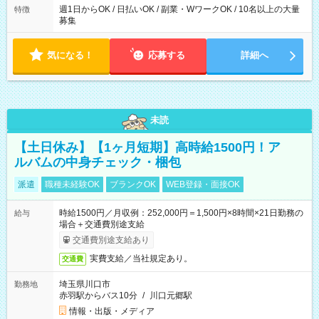
週1日からOK / 日払いOK / 副業・WワークOK / 10名以上の大量
特徴
募集
気になる！
応募する
詳細へ
未読
【土日休み】【1ヶ月短期】高時給1500円！ア
ルバムの中身チェック・梱包
派遣
職種未経験OK
ブランクOK
WEB登録・面接OK
時給1500円／月収例：252,000円＝1,500円×8時間×21日勤務の
給与
場合＋交通費別途支給
交通費別途支給あり
実費支給／当社規定あり。
交通費
埼玉県川口市
勤務地
赤羽駅からバス10分
/
川口元郷駅
情報・出版・メディア