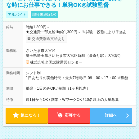
な時にお仕事できる！単発OK◎試験監督
アルバイト
職種未経験OK
時給1,300円～
給与
★交通費一部支給 時給1,300円～ ※試験・役割により手当あり
※勤務回数により昇給あり 【即給（前払い）オプションあ
交通費別途支給あり
り！】 希望される場合、勤務から1週間ほどで給与の一部を受け
取れます。 ※手数料418円がかかります。 【過去試験日の収入
さいたま市大宮区
勤務地
例】 ・河合塾模擬試験 8:30～17:30（休憩1時間） 時給1,300円
埼玉県埼玉県さいたま市大宮区錦町（最寄り駅：大宮駅）
×8時間＝日収10,400円＋交通費 ※当日の役割により時給＋100
円の場合あり ・国家試験 7:00～13:30（休憩なし） 時給1,300
株式会社全国試験運営センター
円（役割手当＋100円）×6時間＝日収8,400円＋交通費 【試用期
間】試用期間なし
シフト制
勤務時間
1日あたりの実働時間：最大7時間/日 09：00～17：00 ※勤務時
間は 試験により異なります。
単発・1日のみOK / 短期（1ヶ月以内）
期間
週1日からOK / 副業・WワークOK / 10名以上の大量募集
特徴
気になる！
応募する
詳細へ