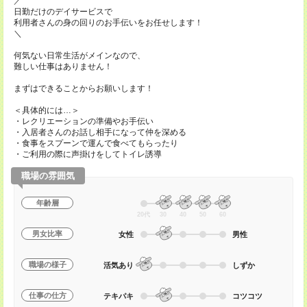
／
日勤だけのデイサービスで
利用者さんの身の回りのお手伝いをお任せします！
＼
何気ない日常生活がメインなので、
難しい仕事はありません！
まずはできることからお願いします！
＜具体的には…＞
・レクリエーションの準備やお手伝い
・入居者さんのお話し相手になって仲を深める
・食事をスプーンで運んで食べてもらったり
・ご利用の際に声掛けをしてトイレ誘導
職場の雰囲気
年齢層
20代
30
40
50
60
男女比率
女性
男性
職場の様子
活気あり
しずか
仕事の仕方
テキパキ
コツコツ