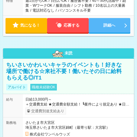
週1日からOK
/
日払いOK
/
履歴書不要
/
40～50代活躍中
/
副
特徴
業・WワークOK
/
服装自由
/
シフト勤務
/
10名以上の大量募
集
/
電話対応なし
/
パソコンスキル不要
気になる！
応募する
詳細へ
未読
ちいさいかわいいキャラのイベントも！好きな
場所で働ける☆来社不要！働いたその日に給料
もらえる◎/T1
アルバイト
職種未経験OK
日給13,000円～
給与
＋交通費支給 ★交通費全額支給！ ┗案件により規定あり ★日払
いOK！（規定あり） ┗働いたその日に現金GET♪ お仕事後はコ
交通費別途支給あり
ンビニATMから 日払い分を引き落とせます！ 【試用期間】試
用期間なし
さいたま市大宮区
勤務地
埼玉県さいたま市大宮区錦町（最寄り駅：大宮駅）
株式会社ワンベルウッズ