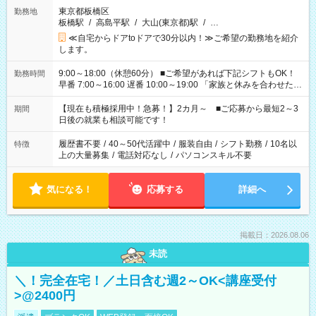
東京都板橋区
勤務地
板橋駅
/
高島平駅
/
大山(東京都)駅
/
…
≪自宅からドアtoドアで30分以内！≫ご希望の勤務地を紹介
します。
9:00～18:00（休憩60分） ■ご希望があれば下記シフトもOK！
勤務時間
早番 7:00～16:00 遅番 10:00～19:00 「家族と休みを合わせた
い」 「余裕を持って夕飯の準備がしたい」 「できれば残業はし
たくない」 など、ご希望を教えてくださいね。 ※Wワーク希望
【現在も積極採用中！急募！】2カ月～ ■ご応募から最短2～3
期間
の方へ 今ご覧のお仕事で希望する勤務時間と、もう1つのお仕事
日後の就業も相談可能です！
の勤務時間。 合計で週40時間を超える場合は応募できません。
履歴書不要
/
40～50代活躍中
/
服装自由
/
シフト勤務
/
10名以
特徴
上の大量募集
/
電話対応なし
/
パソコンスキル不要
気になる！
応募する
詳細へ
掲載日：2026.08.06
未読
＼！完全在宅！／土日含む週2～OK<講座受付
>@2400円