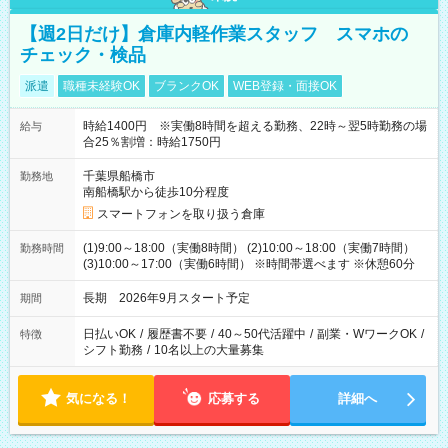
【週2日だけ】倉庫内軽作業スタッフ スマホの
チェック・検品
派遣
職種未経験OK
ブランクOK
WEB登録・面接OK
時給1400円 ※実働8時間を超える勤務、22時～翌5時勤務の場
給与
合25％割増：時給1750円
千葉県船橋市
勤務地
南船橋駅から徒歩10分程度
スマートフォンを取り扱う倉庫
(1)9:00～18:00（実働8時間） (2)10:00～18:00（実働7時間）
勤務時間
(3)10:00～17:00（実働6時間） ※時間帯選べます ※休憩60分
長期 2026年9月スタート予定
期間
日払いOK
/
履歴書不要
/
40～50代活躍中
/
副業・WワークOK
/
特徴
シフト勤務
/
10名以上の大量募集
気になる！
応募する
詳細へ