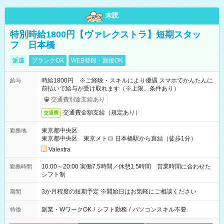
未読
特別時給1800円【ヴァレクストラ】短期スタッ
フ 日本橋
派遣
ブランクOK
WEB登録・面接OK
時給1800円 ※ご経験・スキルにより優遇 スマホでかんたんに
給与
前払いで給与が受け取れます（※上限、条件あり）
交通費別途支給あり
交通費全額支給（規定あり）
交通費
東京都中央区
勤務地
東京都中央区 東京メトロ 日本橋駅から直結（徒歩1分）
Valextra
10:00～20:00 実働7.5時間／休憩1.5時間 営業時間に合わせた
勤務時間
シフト制
3か月程度の短期予定 ※開始日はお気軽にご相談ください
期間
副業・WワークOK
/
シフト勤務
/
パソコンスキル不要
特徴