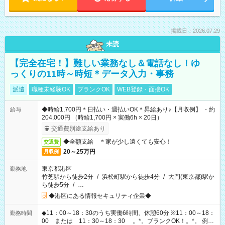
掲載日：2026.07.29
未読
【完全在宅！】難しい業務なし＆電話なし！ゆ
っくりの11時～時短＊データ入力・事務
派遣
職種未経験OK
ブランクOK
WEB登録・面接OK
◆時給1,700円＊日払い・週払いOK＊昇給あり♪【月収例】 ・約
給与
204,000円 （時給1,700円 × 実働6h × 20日）
交通費別途支給あり
◆全額支給 ＊家が少し遠くても安心！
交通費
20～25万円
月収例
東京都港区
勤務地
竹芝駅から徒歩2分
/
浜松町駅から徒歩4分
/
大門(東京都)駅か
ら徒歩5分
/
…
◆港区にある情報セキュリティ企業◆
◆11：00～18：30のうち実働6時間、休憩60分 ※11：00～18：
勤務時間
00 または 11：30～18：30 。*。ブランクOK！。*。 例え