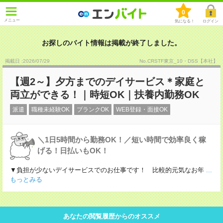
0
メニュー
気になる！
ログイン
お探しのバイト情報は掲載が終了しました。
掲載日 :2026
/
07
/
29
No.CRSTF東京_10・DSS【本社】
【週2～】夕方までのデイサービス＊家庭と
両立ができる！｜時短OK｜扶養内勤務OK
派遣
職種未経験OK
ブランクOK
WEB登録・面接OK
＼1日5時間から勤務OK！／短い時間で効率良く稼
げる！日払いもOK！
▼負担が少ないデイサービスでのお仕事です！ 比較的元気なお年
...
もっとみる
あなたの閲覧履歴からのオススメ