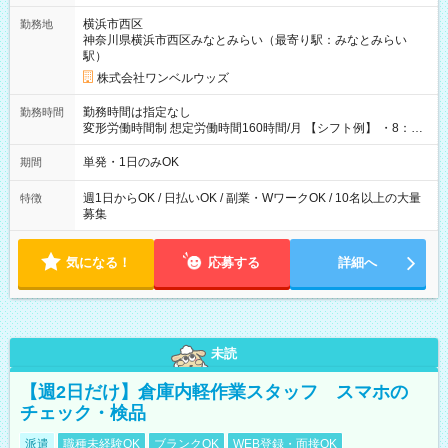
用期間なし
横浜市西区
勤務地
神奈川県横浜市西区みなとみらい（最寄り駅：みなとみらい
駅）
株式会社ワンベルウッズ
勤務時間は指定なし
勤務時間
変形労働時間制 想定労働時間160時間/月 【シフト例】 ・8：00
～21：00
単発・1日のみOK
期間
週1日からOK / 日払いOK / 副業・WワークOK / 10名以上の大量
特徴
募集
気になる！
応募する
詳細へ
未読
【週2日だけ】倉庫内軽作業スタッフ スマホの
チェック・検品
派遣
職種未経験OK
ブランクOK
WEB登録・面接OK