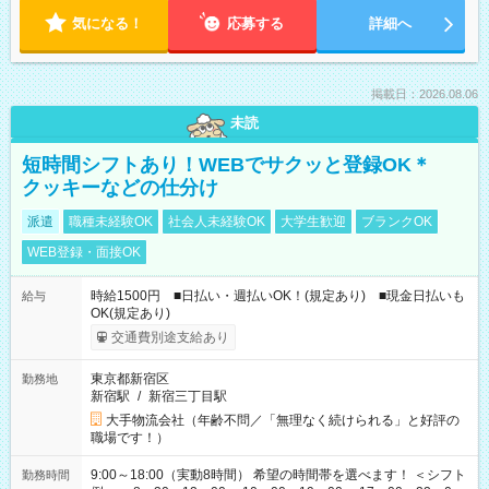
気になる！
応募する
詳細へ
掲載日：2026.08.06
未読
短時間シフトあり！WEBでサクッと登録OK＊
クッキーなどの仕分け
派遣
職種未経験OK
社会人未経験OK
大学生歓迎
ブランクOK
WEB登録・面接OK
時給1500円 ■日払い・週払いOK！(規定あり) ■現金日払いも
給与
OK(規定あり)
交通費別途支給あり
東京都新宿区
勤務地
新宿駅
/
新宿三丁目駅
大手物流会社（年齢不問／「無理なく続けられる」と好評の
職場です！）
9:00～18:00（実動8時間） 希望の時間帯を選べます！ ＜シフト
勤務時間