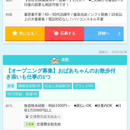
【現在も積極採用中！急募！】2カ月～ ■ご応募から最短2～3
期間
の方へ 今ご覧のお仕事で希望する勤務時間と、もう1つのお仕事
日後の就業も相談可能です！
の勤務時間。 合計で週40時間を超える場合は応募できません。
履歴書不要
/
40～50代活躍中
/
服装自由
/
シフト勤務
/
10名以
特徴
上の大量募集
/
電話対応なし
/
パソコンスキル不要
気になる！
応募する
詳細へ
掲載日：2026.08.06
未読
【オープニング募集】おばあちゃんのお散歩付
き添いも仕事の1つ
派遣
職種未経験OK
社会人未経験OK
ブランクOK
WEB登録・面接OK
無資格未経験：時給1500円～ ■週払いOK ■扶養内OK ■日
給与
収1万2000円以上
交通費別途支給あり
交通費全額支給
交通費