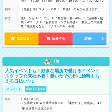
例＞ ・8：30～12：00 ・10：00～19：00 ・17：00～22：00
・13：00～22：00 ・22：00～翌6：00 など
【急募】即日スタートＯＫ！ 単発1日のみから働けます。
期間
週1日からOK
/
日払いOK
/
履歴書不要
/
40～50代活躍中
/
副
特徴
業・WワークOK
/
服装自由
/
シフト勤務
/
10名以上の大量募
集
/
電話対応なし
/
パソコンスキル不要
気になる！
応募する
詳細へ
未読
人気イベントも！好きな場所で働けるイベント
スタッフ☆来社不要！働いたその日に給料もら
える日払い/T1
アルバイト
職種未経験OK
日給13,000円～
給与
＋交通費支給 ★交通費全額支給！ ┗案件により規定あり ★日払
いOK！（規定あり） ┗働いたその日に現金GET♪ お仕事後はコ
交通費別途支給あり
ンビニATMから 日払い分を引き落とせます！ 【試用期間】試