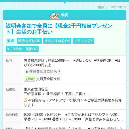
掲載日：2026.08.06
未読
説明会参加で全員に【現金2千円相当プレゼン
ト】生活のお手伝い
派遣
職種未経験OK
社会人未経験OK
ブランクOK
WEB登録・面接OK
無資格未経験：時給1500円～ ■週払いOK ■扶養内OK ■日
給与
収1万2000円以上
交通費別途支給あり
交通費全額支給
交通費
東京都世田谷区
勤務地
三軒茶屋駅
/
世田谷駅
/
下高井戸駅
/
…
≪自宅からドアtoドアで30分以内！≫ご希望の勤務地を紹介
します。
9:00～18:00（休憩60分） ■ご希望があれば下記シフトもOK！
勤務時間
早番 7:00～16:00 遅番 10:00～19:00 「家族と休みを合わせた
い」 「余裕を持って夕飯の準備がしたい」 「できれば残業はし
たくない」 など、ご希望を教えてくださいね。 ※Wワーク希望