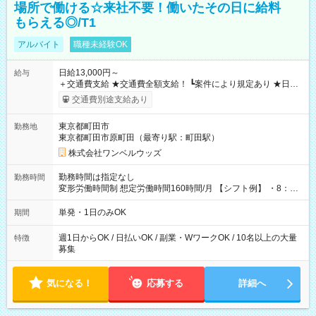
場所で働ける☆来社不要！働いたその日に給料
もらえる◎/T1
アルバイト
職種未経験OK
日給13,000円～
給与
＋交通費支給 ★交通費全額支給！ ┗案件により規定あり ★日払
いOK！（規定あり） ┗働いたその日に現金GET♪ お仕事後はコ
交通費別途支給あり
ンビニATMから 日払い分を引き落とせます！ 【試用期間】試
用期間なし
東京都町田市
勤務地
東京都町田市原町田（最寄り駅：町田駅）
株式会社ワンベルウッズ
勤務時間は指定なし
勤務時間
変形労働時間制 想定労働時間160時間/月 【シフト例】 ・8：00
～21：00
単発・1日のみOK
期間
週1日からOK / 日払いOK / 副業・WワークOK / 10名以上の大量
特徴
募集
気になる！
応募する
詳細へ