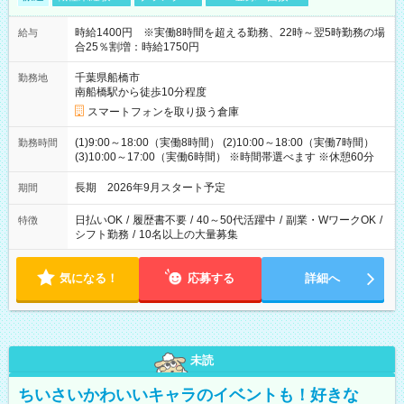
時給1400円 ※実働8時間を超える勤務、22時～翌5時勤務の場
給与
合25％割増：時給1750円
千葉県船橋市
勤務地
南船橋駅から徒歩10分程度
スマートフォンを取り扱う倉庫
(1)9:00～18:00（実働8時間） (2)10:00～18:00（実働7時間）
勤務時間
(3)10:00～17:00（実働6時間） ※時間帯選べます ※休憩60分
長期 2026年9月スタート予定
期間
日払いOK
/
履歴書不要
/
40～50代活躍中
/
副業・WワークOK
/
特徴
シフト勤務
/
10名以上の大量募集
気になる！
応募する
詳細へ
未読
ちいさいかわいいキャラのイベントも！好きな