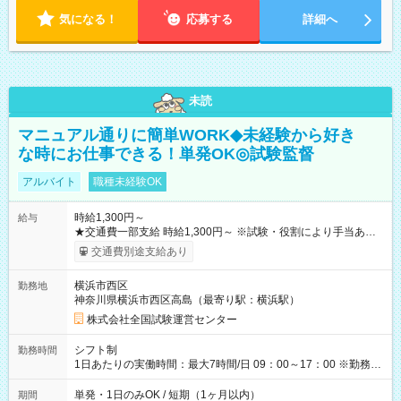
気になる！
応募する
詳細へ
未読
マニュアル通りに簡単WORK◆未経験から好き
な時にお仕事できる！単発OK◎試験監督
アルバイト
職種未経験OK
時給1,300円～
給与
★交通費一部支給 時給1,300円～ ※試験・役割により手当あり
※勤務回数により昇給あり 【即給（前払い）オプションあ
交通費別途支給あり
り！】 希望される場合、勤務から1週間ほどで給与の一部を受け
取れます。 ※手数料418円がかかります。 【過去試験日の収入
横浜市西区
勤務地
例】 ・河合塾模擬試験 8:30～17:30（休憩1時間） 時給1,300円
神奈川県横浜市西区高島（最寄り駅：横浜駅）
×8時間＝日収10,400円＋交通費 ※当日の役割により時給＋100
円の場合あり ・国家試験 7:00～13:30（休憩なし） 時給1,300
株式会社全国試験運営センター
円（役割手当＋100円）×6時間＝日収8,400円＋交通費 【試用期
間】試用期間なし
シフト制
勤務時間
1日あたりの実働時間：最大7時間/日 09：00～17：00 ※勤務時
間は 試験により異なります。
単発・1日のみOK / 短期（1ヶ月以内）
期間