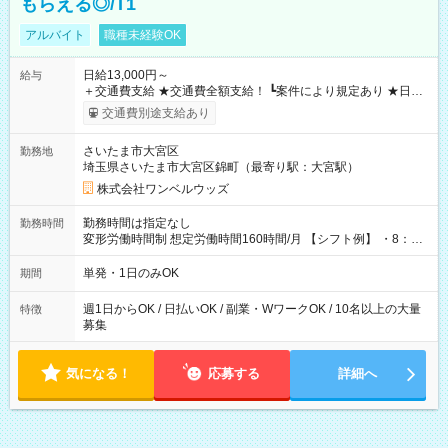
もらえる◎/T1
アルバイト
職種未経験OK
日給13,000円～
給与
＋交通費支給 ★交通費全額支給！ ┗案件により規定あり ★日払
いOK！（規定あり） ┗働いたその日に現金GET♪ お仕事後はコ
交通費別途支給あり
ンビニATMから 日払い分を引き落とせます！ 【試用期間】試
用期間なし
さいたま市大宮区
勤務地
埼玉県さいたま市大宮区錦町（最寄り駅：大宮駅）
株式会社ワンベルウッズ
勤務時間は指定なし
勤務時間
変形労働時間制 想定労働時間160時間/月 【シフト例】 ・8：00
～21：00
単発・1日のみOK
期間
週1日からOK / 日払いOK / 副業・WワークOK / 10名以上の大量
特徴
募集
気になる！
応募する
詳細へ