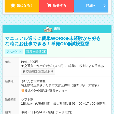
気になる！
応募する
詳細へ
未読
マニュアル通りに簡単WORK◆未経験から好き
な時にお仕事できる！単発OK◎試験監督
アルバイト
職種未経験OK
時給1,300円～
給与
★交通費一部支給 時給1,300円～ ※試験・役割により手当あり
※勤務回数により昇給あり 【即給（前払い）オプションあ
交通費別途支給あり
り！】 希望される場合、勤務から1週間ほどで給与の一部を受け
取れます。 ※手数料418円がかかります。 【過去試験日の収入
さいたま市大宮区
勤務地
例】 ・河合塾模擬試験 8:30～17:30（休憩1時間） 時給1,300円
埼玉県埼玉県さいたま市大宮区錦町（最寄り駅：大宮駅）
×8時間＝日収10,400円＋交通費 ※当日の役割により時給＋100
円の場合あり ・国家試験 7:00～13:30（休憩なし） 時給1,300
株式会社全国試験運営センター
円（役割手当＋100円）×6時間＝日収8,400円＋交通費 【試用期
間】試用期間なし
シフト制
勤務時間
1日あたりの実働時間：最大7時間/日 09：00～17：00 ※勤務時
間は 試験により異なります。
単発・1日のみOK / 短期（1ヶ月以内）
期間