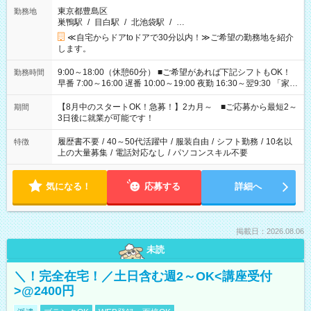
東京都豊島区
勤務地
巣鴨駅
/
目白駅
/
北池袋駅
/
…
≪自宅からドアtoドアで30分以内！≫ご希望の勤務地を紹介
します。
9:00～18:00（休憩60分） ■ご希望があれば下記シフトもOK！
勤務時間
早番 7:00～16:00 遅番 10:00～19:00 夜勤 16:30～翌9:30 「家族
と休みを合わせたい」 「余裕を持って夕飯の準備がしたい」
「できれば残業はしたくない」 など、ご希望を教えてください
【8月中のスタートOK！急募！】2カ月～ ■ご応募から最短2～
期間
ね。 ※Wワーク希望の方へ 今ご覧のお仕事で希望する勤務時間
3日後に就業が可能です！
と、もう1つのお仕事の勤務時間。 合計で週40時間を超える場
合は応募できません。
履歴書不要
/
40～50代活躍中
/
服装自由
/
シフト勤務
/
10名以
特徴
上の大量募集
/
電話対応なし
/
パソコンスキル不要
気になる！
応募する
詳細へ
掲載日：2026.08.06
未読
＼！完全在宅！／土日含む週2～OK<講座受付
>@2400円