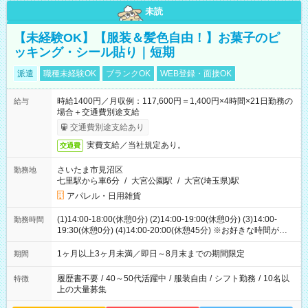
未読
【未経験OK】【服装＆髪色自由！】お菓子のピ
ッキング・シール貼り｜短期
派遣
職種未経験OK
ブランクOK
WEB登録・面接OK
時給1400円／月収例：117,600円＝1,400円×4時間×21日勤務の
給与
場合＋交通費別途支給
交通費別途支給あり
実費支給／当社規定あり。
交通費
さいたま市見沼区
勤務地
七里駅から車6分
/
大宮公園駅
/
大宮(埼玉県)駅
アパレル・日用雑貨
(1)14:00-18:00(休憩0分) (2)14:00-19:00(休憩0分) (3)14:00-
勤務時間
19:30(休憩0分) (4)14:00-20:00(休憩45分) ※お好きな時間が選べ
ます
1ヶ月以上3ヶ月未満／即日～8月末までの期間限定
期間
履歴書不要
/
40～50代活躍中
/
服装自由
/
シフト勤務
/
10名以
特徴
上の大量募集