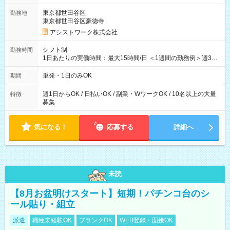
東京都世田谷区
勤務地
東京都世田谷区豪徳寺
アシストワーク株式会社
シフト制
勤務時間
1日あたりの実働時間：最大15時間/日 ＜1週間の勤務例＞週3回
勤務 勤務：月・水・金 休み：火・木・土・日 好きな時にお仕事
可能です！ ※1日あたりの最大実働時間は日勤、夜勤共に勤務し
単発・1日のみOK
期間
た時間になります。
週1日からOK / 日払いOK / 副業・WワークOK / 10名以上の大量
特徴
募集
気になる！
応募する
詳細へ
未読
【8月お盆明けスタート】短期！パチンコ台のシ
ール貼り・組立
派遣
職種未経験OK
ブランクOK
WEB登録・面接OK