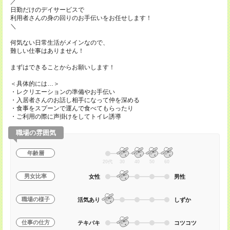
／
日勤だけのデイサービスで
利用者さんの身の回りのお手伝いをお任せします！
＼
何気ない日常生活がメインなので、
難しい仕事はありません！
まずはできることからお願いします！
＜具体的には…＞
・レクリエーションの準備やお手伝い
・入居者さんのお話し相手になって仲を深める
・食事をスプーンで運んで食べてもらったり
・ご利用の際に声掛けをしてトイレ誘導
職場の雰囲気
年齢層
20代
30
40
50
60
男女比率
女性
男性
職場の様子
活気あり
しずか
仕事の仕方
テキパキ
コツコツ