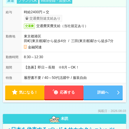
派遣
ブランクOK
WEB登録・面接OK
時給2400円＋交
給与
交通費別途支給あり
交通費実費支給（当社規定あり）
交通費
東京都港区
勤務地
田町(東京都)駅から徒歩4分
/
三田(東京都)駅から徒歩7分
金融関連
8:30～12:30
勤務時間
【急募】即日～長期 ※8月～OK！
期間
履歴書不要
/
40～50代活躍中
/
服装自由
特徴
気になる！
応募する
詳細へ
掲載日：2026.08.03
未読