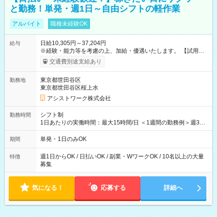
と勤務！単発・週1日～自由シフトの軽作業
アルバイト
職種未経験OK
日給10,305円～37,204円
給与
※経験・能力等を考慮の上、加給・優遇いたします。 【試用期
間】試用期間なし
交通費別途支給あり
東京都世田谷区
勤務地
東京都世田谷区桜上水
アシストワーク株式会社
シフト制
勤務時間
1日あたりの実働時間：最大15時間/日 ＜1週間の勤務例＞週3回
勤務 勤務：月・水・金 休み：火・木・土・日 好きな時にお仕事
可能です！ ※1日あたりの最大実働時間は日勤、夜勤共に勤務し
単発・1日のみOK
期間
た時間になります。
週1日からOK / 日払いOK / 副業・WワークOK / 10名以上の大量
特徴
募集
気になる！
応募する
詳細へ