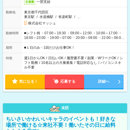
一部支給
交通費
東京都千代田区
勤務地
東京駅
/
水道橋駅
/
有楽町駅
/
…
株式会社マッシュ
■シフト例 ・07:00～19:30 ・09:00～12:00 ・10:00～17:00 ・
勤務時間
18:00～23:00 ・19:00～07:00 ・20:00～09:00 ・22:00～06:00
etc ★最短で3時間で5,120円のお仕事から 15時間で2万円近く稼
げるお仕事も！ ご希望のお時間に合わせてご紹介！ ※シフトは
■１日のみ・1回だけお仕事OK！
期間
現場によって異なります。 ※勿論、休憩時間はあるのでご安心
ください！
週1日からOK
/
日払いOK
/
履歴書不要
/
副業・WワークOK
/
シ
特徴
フト勤務
/
10名以上の大量募集
/
電話対応なし
/
パソコンスキ
ル不要
気になる！
応募する
詳細へ
未読
ちいさいかわいいキャラのイベントも！好きな
場所で働ける☆来社不要！働いたその日に給料