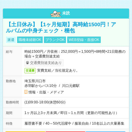
未読
【土日休み】【1ヶ月短期】高時給1500円！ア
ルバムの中身チェック・梱包
派遣
職種未経験OK
ブランクOK
WEB登録・面接OK
時給1500円／月収例：252,000円＝1,500円×8時間×21日勤務の
給与
場合＋交通費別途支給
交通費別途支給あり
実費支給／当社規定あり。
交通費
埼玉県川口市
勤務地
赤羽駅からバス10分
/
川口元郷駅
情報・出版・メディア
(1)09:00-18:00(休憩60分)
勤務時間
1ヶ月以上3ヶ月未満／即日～1ヵ月間（更新の可能性あり）
期間
履歴書不要
/
40～50代活躍中
/
服装自由
/
10名以上の大量募集
特徴