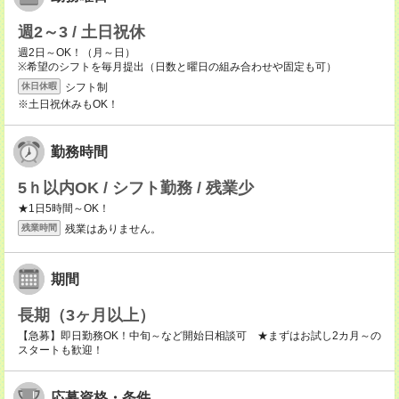
週2～3 / 土日祝休
週2日～OK！（月～日）
※希望のシフトを毎月提出（日数と曜日の組み合わせや固定も可）
シフト制
休日休暇
※土日祝休みもOK！
勤務時間
5ｈ以内OK / シフト勤務 / 残業少
★1日5時間～OK！
残業はありません。
残業時間
期間
長期（3ヶ月以上）
【急募】即日勤務OK！中旬～など開始日相談可 ★まずはお試し2カ月～の
スタートも歓迎！
応募資格・条件