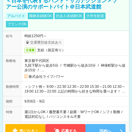
＜日本を代表するバンド＊サカナクション＞ツ
アー公演のサポートバイト＠日本武道館
アルバイト
職種未経験OK
社会人未経験OK
大学生歓迎
ブランクOK
時給1250円～
給与
交通費別途支給あり
支給（規定有り）
交通費
東京都千代田区
勤務地
九段下駅から徒歩5分
/
竹橋駅から徒歩10分
/
神保町駅から徒
歩15分
/
…
株式会社ライブパワー
＜シフト例＞ 9:00～22:30 12:30～22:00 15:30～21:00 12:30～
勤務時間
19:00 12:30～22:00 上記の時間から好きな時間を選べます！ ※
時間は変更となる可能性があります
9月8日・9日
期間
週1日からOK
/
履歴書不要
/
副業・WワークOK
/
シフト勤務
/
特徴
電話対応なし
/
パソコンスキル不要
気になる！
応募する
詳細へ