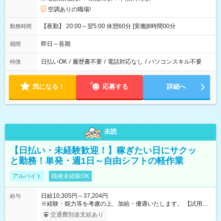
空調ありの職場!
【夜勤】 20:00～翌5:00 休憩60分 [実働]8時間00分
勤務時間
即日～長期
期間
日払いOK
/
履歴書不要
/
電話対応なし
/
パソコンスキル不要
特徴
気になる！
応募する
詳細へ
未読
【日払い・未経験歓迎！】稼ぎたい日にサクッ
と勤務！単発・週1日～自由シフトの軽作業
アルバイト
職種未経験OK
日給10,305円～37,204円
給与
※経験・能力等を考慮の上、加給・優遇いたします。 【試用期
間】試用期間なし
交通費別途支給あり