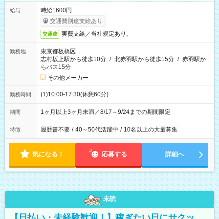
時給1600円
給与
交通費別途支給あり
実費支給／当社規定あり。
交通費
東京都板橋区
勤務地
志村坂上駅から徒歩10分
/
北赤羽駅から徒歩15分
/
赤羽駅か
らバス15分
その他メーカー
(1)10:00-17:30(休憩60分)
勤務時間
1ヶ月以上3ヶ月未満／8/17～9/24までの期間限定
期間
履歴書不要
/
40～50代活躍中
/
10名以上の大量募集
特徴
気になる！
応募する
詳細へ
未読
【日払い・未経験歓迎！】稼ぎたい日にサクッ