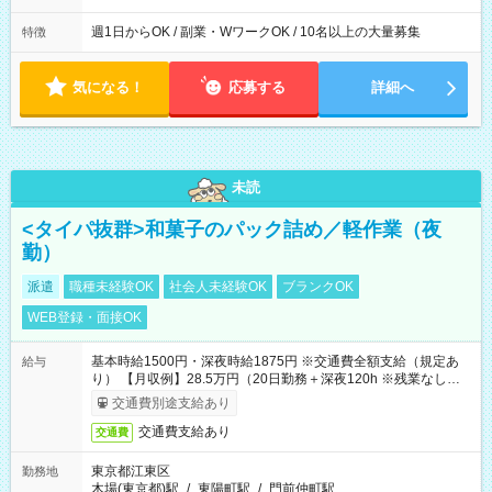
週1日からOK / 副業・WワークOK / 10名以上の大量募集
特徴
気になる！
応募する
詳細へ
未読
<タイパ抜群>和菓子のパック詰め／軽作業（夜
勤）
派遣
職種未経験OK
社会人未経験OK
ブランクOK
WEB登録・面接OK
基本時給1500円・深夜時給1875円 ※交通費全額支給（規定あ
給与
り） 【月収例】28.5万円（20日勤務＋深夜120h ※残業なしの場
合）
交通費別途支給あり
交通費支給あり
交通費
東京都江東区
勤務地
木場(東京都)駅
/
東陽町駅
/
門前仲町駅