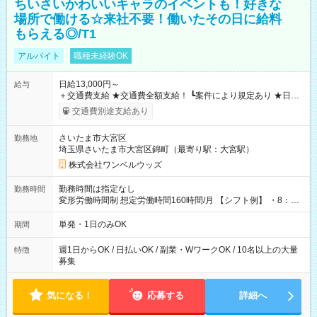
ちいさいかわいいキャラのイベントも！好きな
場所で働ける☆来社不要！働いたその日に給料
もらえる◎/T1
アルバイト
職種未経験OK
日給13,000円～
給与
＋交通費支給 ★交通費全額支給！ ┗案件により規定あり ★日払
いOK！（規定あり） ┗働いたその日に現金GET♪ お仕事後はコ
交通費別途支給あり
ンビニATMから 日払い分を引き落とせます！ 【試用期間】試
用期間なし
さいたま市大宮区
勤務地
埼玉県さいたま市大宮区錦町（最寄り駅：大宮駅）
株式会社ワンベルウッズ
勤務時間は指定なし
勤務時間
変形労働時間制 想定労働時間160時間/月 【シフト例】 ・8：00
～21：00
単発・1日のみOK
期間
週1日からOK / 日払いOK / 副業・WワークOK / 10名以上の大量
特徴
募集
気になる！
応募する
詳細へ