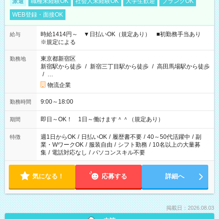
派遣
職種未経験OK
社会人未経験OK
大学生歓迎
ブランクOK
WEB登録・面接OK
時給1414円～ ▼日払いOK（規定あり） ■初勤務手当あり
給与
※規定による
東京都新宿区
勤務地
新宿駅から徒歩
/
新宿三丁目駅から徒歩
/
高田馬場駅から徒歩
/
…
物流企業
9:00～18:00
勤務時間
即日～OK！ 1日～働けます＾＾（規定あり）
期間
週1日からOK
/
日払いOK
/
履歴書不要
/
40～50代活躍中
/
副
特徴
業・WワークOK
/
服装自由
/
シフト勤務
/
10名以上の大量募
集
/
電話対応なし
/
パソコンスキル不要
気になる！
応募する
詳細へ
掲載日：2026.08.03