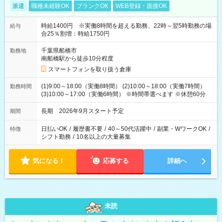
派遣
職種未経験OK
ブランクOK
WEB登録・面接OK
時給1400円 ※実働8時間を超える勤務、22時～翌5時勤務の場
給与
合25％割増：時給1750円
千葉県船橋市
勤務地
南船橋駅から徒歩10分程度
スマートフォンを取り扱う倉庫
(1)9:00～18:00（実働8時間） (2)10:00～18:00（実働7時間）
勤務時間
(3)10:00～17:00（実働6時間） ※時間帯選べます ※休憩60分
長期 2026年9月スタート予定
期間
日払いOK
/
履歴書不要
/
40～50代活躍中
/
副業・WワークOK
/
特徴
シフト勤務
/
10名以上の大量募集
気になる！
応募する
詳細へ
未読