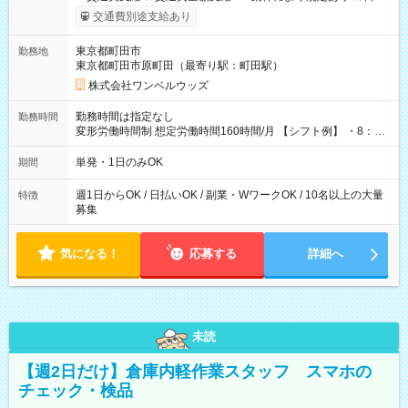
いOK！（規定あり） ┗働いたその日に現金GET♪ お仕事後はコ
交通費別途支給あり
ンビニATMから 日払い分を引き落とせます！ 【試用期間】試
用期間なし
東京都町田市
勤務地
東京都町田市原町田（最寄り駅：町田駅）
株式会社ワンベルウッズ
勤務時間は指定なし
勤務時間
変形労働時間制 想定労働時間160時間/月 【シフト例】 ・8：00
～21：00
単発・1日のみOK
期間
週1日からOK / 日払いOK / 副業・WワークOK / 10名以上の大量
特徴
募集
気になる！
応募する
詳細へ
未読
【週2日だけ】倉庫内軽作業スタッフ スマホの
チェック・検品