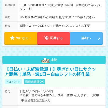
10:00～20:00 実働7.5時間／休憩1.5時間 営業時間に合わせた
勤務時間
シフト制
3か月程度の短期予定 ※開始日はお気軽にご相談ください
期間
副業・WワークOK
/
シフト勤務
/
パソコンスキル不要
特徴
気になる！
応募する
詳細へ
未読
【日払い・未経験歓迎！】稼ぎたい日にサクッ
と勤務！単発・週1日～自由シフトの軽作業
アルバイト
職種未経験OK
日給10,305円～37,204円
給与
※経験・能力等を考慮の上、加給・優遇いたします。 【試用期
間】試用期間なし
交通費別途支給あり