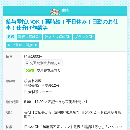
未読
給与即払いOK！高時給！平日休み！日勤のお仕
事！仕分け作業等
派遣
職種未経験OK
社会人未経験OK
ブランクOK
WEB登録・面接OK
時給1600円
給与
交通費別途支給あり
交通費支給有り
交通費
横浜市西区
勤務地
平沼橋駅から徒歩12分
素材系メーカー
8:00～17:30 ※表記のうち実働8時間です。
勤務時間
長期【ご応募から1週間以内(最短2日目)のスピード就業が可能】
期間
即日～
日払いOK
/
履歴書不要
/
シフト勤務
/
電話対応なし
/
パソコン
特徴