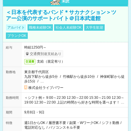
未読
＜日本を代表するバンド＊サカナクション＞ツ
アー公演のサポートバイト＠日本武道館
アルバイト
職種未経験OK
社会人未経験OK
大学生歓迎
ブランクOK
時給1250円～
給与
交通費別途支給あり
支給（規定有り）
交通費
東京都千代田区
勤務地
九段下駅から徒歩5分
/
竹橋駅から徒歩10分
/
神保町駅から徒
歩15分
/
…
株式会社ライブパワー
＜シフト例＞ 9:00～22:30 12:30～22:00 15:30～21:00 12:30～
勤務時間
19:00 12:30～22:00 上記の時間から好きな時間を選べます！ ※
時間は変更となる可能性があります
9月8日・9日
期間
週1日からOK
/
履歴書不要
/
副業・WワークOK
/
シフト勤務
/
特徴
電話対応なし
/
パソコンスキル不要