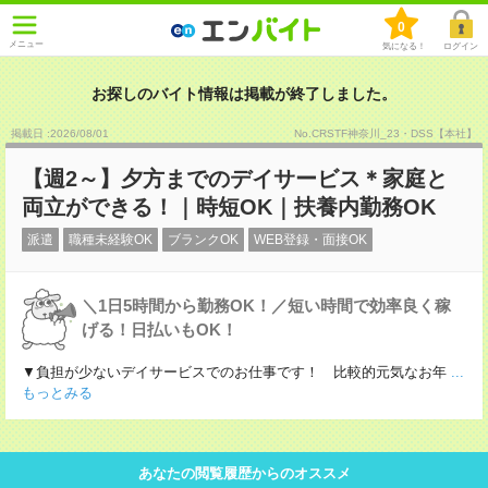
0
メニュー
気になる！
ログイン
お探しのバイト情報は掲載が終了しました。
掲載日 :2026
/
08
/
01
No.CRSTF神奈川_23・DSS【本社】
【週2～】夕方までのデイサービス＊家庭と
両立ができる！｜時短OK｜扶養内勤務OK
派遣
職種未経験OK
ブランクOK
WEB登録・面接OK
＼1日5時間から勤務OK！／短い時間で効率良く稼
げる！日払いもOK！
▼負担が少ないデイサービスでのお仕事です！ 比較的元気なお年
...
もっとみる
あなたの閲覧履歴からのオススメ