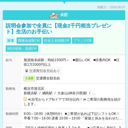
掲載日：2026.08.07
未読
説明会参加で全員に【現金2千円相当プレゼン
ト】生活のお手伝い
派遣
職種未経験OK
社会人未経験OK
ブランクOK
WEB登録・面接OK
無資格未経験：時給1500円～ ■週払いOK ■扶養内OK ■日
給与
収1万2000円以上
交通費別途支給あり
交通費全額支給
交通費
横浜市港北区
勤務地
新横浜駅
/
綱島駅
/
大倉山(神奈川県)駅
/
…
≪自宅からドアtoドアで30分以内！≫ご希望の勤務地を紹介
します。
9:00～18:00（休憩60分） ■ご希望があれば下記シフトもOK！
勤務時間
早番 7:00～16:00 遅番 10:00～19:00 「家族と休みを合わせた
い」 「余裕を持って夕飯の準備がしたい」 「できれば残業はし
たくない」 など、ご希望を教えてくださいね。 ※Wワーク希望