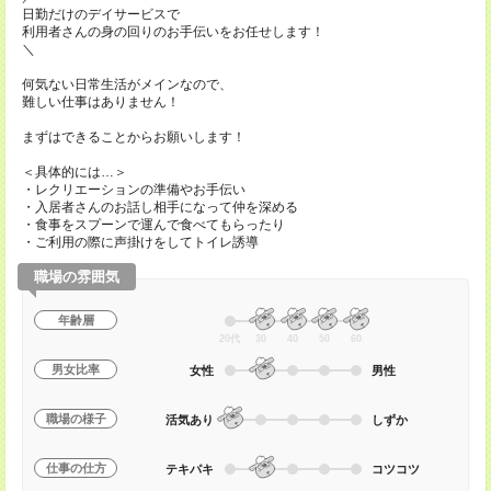
日勤だけのデイサービスで
利用者さんの身の回りのお手伝いをお任せします！
＼
何気ない日常生活がメインなので、
難しい仕事はありません！
まずはできることからお願いします！
＜具体的には…＞
・レクリエーションの準備やお手伝い
・入居者さんのお話し相手になって仲を深める
・食事をスプーンで運んで食べてもらったり
・ご利用の際に声掛けをしてトイレ誘導
職場の雰囲気
年齢層
20代
30
40
50
60
男女比率
女性
男性
職場の様子
活気あり
しずか
仕事の仕方
テキパキ
コツコツ