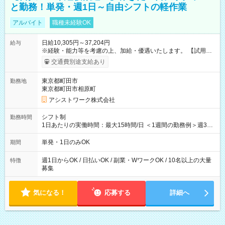
と勤務！単発・週1日～自由シフトの軽作業
アルバイト
職種未経験OK
日給10,305円～37,204円
給与
※経験・能力等を考慮の上、加給・優遇いたします。 【試用期
間】試用期間なし
交通費別途支給あり
東京都町田市
勤務地
東京都町田市相原町
アシストワーク株式会社
シフト制
勤務時間
1日あたりの実働時間：最大15時間/日 ＜1週間の勤務例＞週3回
勤務 勤務：月・水・金 休み：火・木・土・日 好きな時にお仕事
可能です！ ※1日あたりの最大実働時間は日勤、夜勤共に勤務し
単発・1日のみOK
期間
た時間になります。
週1日からOK / 日払いOK / 副業・WワークOK / 10名以上の大量
特徴
募集
気になる！
応募する
詳細へ