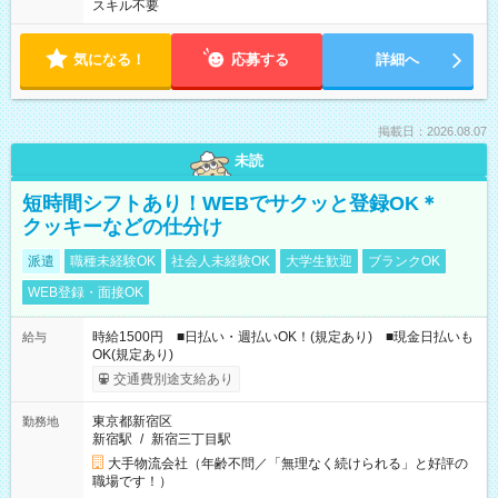
スキル不要
気になる！
応募する
詳細へ
掲載日：2026.08.07
未読
短時間シフトあり！WEBでサクッと登録OK＊
クッキーなどの仕分け
派遣
職種未経験OK
社会人未経験OK
大学生歓迎
ブランクOK
WEB登録・面接OK
時給1500円 ■日払い・週払いOK！(規定あり) ■現金日払いも
給与
OK(規定あり)
交通費別途支給あり
東京都新宿区
勤務地
新宿駅
/
新宿三丁目駅
大手物流会社（年齢不問／「無理なく続けられる」と好評の
職場です！）