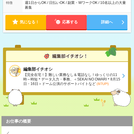
週1日からOK / 日払いOK / 副業・WワークOK / 10名以上の大量
特徴
募集
気になる！
応募する
詳細へ
編集部イチオシ
【完全在宅！】難しい業務なし＆電話なし！ゆっくりの11
時～時短＊データ入力・事務、＜SEKAI NO OWARI＊8月15
日・16日＞ドーム公演のサポートバイトなど
(8/7UP!)
お仕事の概要
／