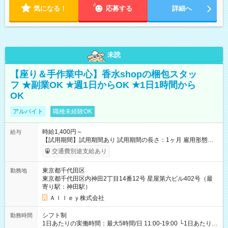
気になる！
応募する
詳細へ
未読
【座り＆手作業中心】香水shopの梱包スタッ
フ ★副業OK ★週1日からOK ★1日1時間から
OK
アルバイト
職種未経験OK
時給1,400円～
給与
【試用期間】試用期間あり 試用期間の長さ：1ヶ月 雇用形態、
給与は本採用時と同じです。
交通費別途支給あり
東京都千代田区
勤務地
東京都千代田区内神田2丁目14番12号 星屋第六ビル402号（最
寄り駅：神田駅）
Ａｌｌｅｙ株式会社
シフト制
勤務時間
1日あたりの実働時間：最大5時間/日 11:00-19:00 └1日あたりの