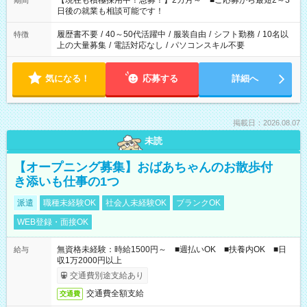
【現在も積極採用中！急募！】2カ月～ ■ご応募から最短2～3
期間
の方へ 今ご覧のお仕事で希望する勤務時間と、もう1つのお仕事
日後の就業も相談可能です！
の勤務時間。 合計で週40時間を超える場合は応募できません。
履歴書不要
/
40～50代活躍中
/
服装自由
/
シフト勤務
/
10名以
特徴
上の大量募集
/
電話対応なし
/
パソコンスキル不要
気になる！
応募する
詳細へ
掲載日：2026.08.07
未読
【オープニング募集】おばあちゃんのお散歩付
き添いも仕事の1つ
派遣
職種未経験OK
社会人未経験OK
ブランクOK
WEB登録・面接OK
無資格未経験：時給1500円～ ■週払いOK ■扶養内OK ■日
給与
収1万2000円以上
交通費別途支給あり
交通費全額支給
交通費