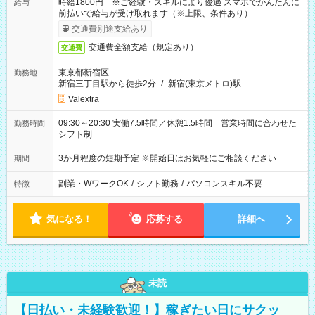
時給1800円 ※ご経験・スキルにより優遇 スマホでかんたんに
給与
前払いで給与が受け取れます（※上限、条件あり）
交通費別途支給あり
交通費全額支給（規定あり）
交通費
東京都新宿区
勤務地
新宿三丁目駅から徒歩2分
/
新宿(東京メトロ)駅
Valextra
09:30～20:30 実働7.5時間／休憩1.5時間 営業時間に合わせた
勤務時間
シフト制
3か月程度の短期予定 ※開始日はお気軽にご相談ください
期間
副業・WワークOK
/
シフト勤務
/
パソコンスキル不要
特徴
気になる！
応募する
詳細へ
未読
【日払い・未経験歓迎！】稼ぎたい日にサクッ