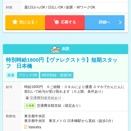
実働時間：1-5時間 └上記の時間帯内であれば、いつでも勤務可
能！ └平日・土曜日の中で、お好きな曜日でご勤務いただけま
週1日からOK / 日払いOK / 副業・WワークOK
特徴
す！ 【シフト例】 ・11:00～14:00 ・16:30～19:00 ・13:00～
18:00 などのように、自由な働き方が可能なお仕事です！
気になる！
応募する
詳細へ
未読
特別時給1800円【ヴァレクストラ】短期スタッ
フ 日本橋
派遣
ブランクOK
WEB登録・面接OK
時給1800円 ※ご経験・スキルにより優遇 スマホでかんたんに
給与
前払いで給与が受け取れます（※上限、条件あり）
交通費別途支給あり
交通費全額支給（規定あり）
交通費
東京都中央区
勤務地
東京都中央区 東京メトロ 日本橋駅から直結（徒歩1分）
Valextra