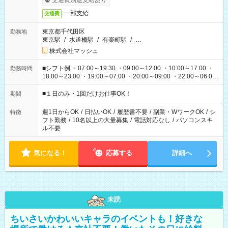
交通費別途支給あり
一部支給
交通費
東京都千代田区
勤務地
東京駅
/
水道橋駅
/
有楽町駅
/
…
株式会社マッシュ
■シフト例 ・07:00～19:30 ・09:00～12:00 ・10:00～17:00 ・
勤務時間
18:00～23:00 ・19:00～07:00 ・20:00～09:00 ・22:00～06:00
etc ★最短で3時間で5,120円のお仕事から 15時間で2万円近く稼
げるお仕事も！ ご希望のお時間に合わせてご紹介！ ※シフトは
■１日のみ・1回だけお仕事OK！
期間
現場によって異なります。 ※勿論、休憩時間はあるのでご安心
ください！
週1日からOK
/
日払いOK
/
履歴書不要
/
副業・WワークOK
/
シ
特徴
フト勤務
/
10名以上の大量募集
/
電話対応なし
/
パソコンスキ
ル不要
気になる！
応募する
詳細へ
未読
ちいさいかわいいキャラのイベントも！好きな