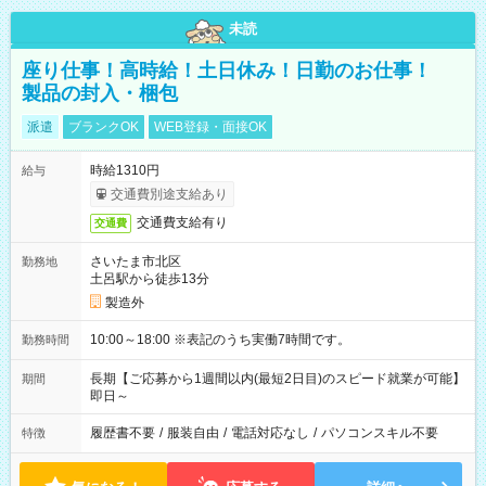
未読
座り仕事！高時給！土日休み！日勤のお仕事！
製品の封入・梱包
派遣
ブランクOK
WEB登録・面接OK
時給1310円
給与
交通費別途支給あり
交通費支給有り
交通費
さいたま市北区
勤務地
土呂駅から徒歩13分
製造外
10:00～18:00 ※表記のうち実働7時間です。
勤務時間
長期【ご応募から1週間以内(最短2日目)のスピード就業が可能】
期間
即日～
履歴書不要
/
服装自由
/
電話対応なし
/
パソコンスキル不要
特徴