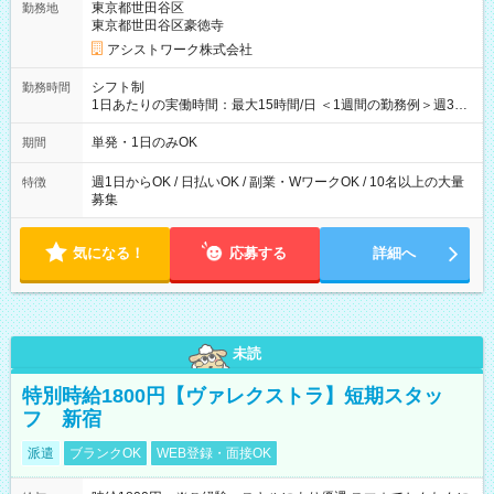
東京都世田谷区
勤務地
東京都世田谷区豪徳寺
アシストワーク株式会社
シフト制
勤務時間
1日あたりの実働時間：最大15時間/日 ＜1週間の勤務例＞週3回
勤務 勤務：月・水・金 休み：火・木・土・日 好きな時にお仕事
可能です！ ※1日あたりの最大実働時間は日勤、夜勤共に勤務し
単発・1日のみOK
期間
た時間になります。
週1日からOK / 日払いOK / 副業・WワークOK / 10名以上の大量
特徴
募集
気になる！
応募する
詳細へ
未読
特別時給1800円【ヴァレクストラ】短期スタッ
フ 新宿
派遣
ブランクOK
WEB登録・面接OK