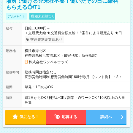
場所で働ける☆来社不要！働いたその日に給料
もらえる◎/T1
アルバイト
職種未経験OK
日給13,000円～
給与
＋交通費支給 ★交通費全額支給！ ┗案件により規定あり ★日払
いOK！（規定あり） ┗働いたその日に現金GET♪ お仕事後はコ
交通費別途支給あり
ンビニATMから 日払い分を引き落とせます！ 【試用期間】試
用期間なし
横浜市港北区
勤務地
神奈川県横浜市港北区（最寄り駅：新横浜駅）
株式会社ワンベルウッズ
勤務時間は指定なし
勤務時間
変形労働時間制 想定労働時間160時間/月 【シフト例】 ・8：00
～21：00
単発・1日のみOK
期間
週1日からOK / 日払いOK / 副業・WワークOK / 10名以上の大量
特徴
募集
気になる！
応募する
詳細へ