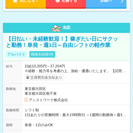
気になる！
応募する
詳細へ
未読
【日払い・未経験歓迎！】稼ぎたい日にサクッ
と勤務！単発・週1日～自由シフトの軽作業
アルバイト
職種未経験OK
日給10,305円～37,204円
給与
※経験・能力等を考慮の上、加給・優遇いたします。 【試用期
間】試用期間なし
交通費別途支給あり
東京都大田区
勤務地
東京都大田区南千束
アシストワーク株式会社
シフト制
勤務時間
1日あたりの実働時間：最大15時間/日 ＜1週間の勤務例＞週3回
勤務 勤務：月・水・金 休み：火・木・土・日 好きな時にお仕事
可能です！ ※1日あたりの最大実働時間は日勤、夜勤共に勤務し
単発・1日のみOK
期間
た時間になります。