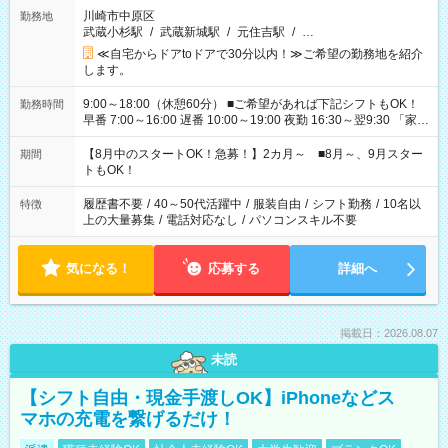
川崎市中原区
勤務地
武蔵小杉駅
/
武蔵新城駅
/
元住吉駅
/
…
≪自宅からドアtoドアで30分以内！≫ご希望の勤務地を紹介
します。
9:00～18:00（休憩60分） ■ご希望があれば下記シフトもOK！
勤務時間
早番 7:00～16:00 遅番 10:00～19:00 夜勤 16:30～翌9:30 「家族
と休みを合わせたい」 「余裕を持って夕飯の準備がしたい」
「できれば残業はしたくない」 など、ご希望を教えてください
【8月中のスタートOK！急募！】2カ月～ ■8月～、9月スター
期間
ね。 ※Wワーク希望の方へ 今ご覧のお仕事で希望する勤務時間
トもOK！
と、もう1つのお仕事の勤務時間。 合計で週40時間を超える場
合は応募できません。
履歴書不要
/
40～50代活躍中
/
服装自由
/
シフト勤務
/
10名以
特徴
上の大量募集
/
電話対応なし
/
パソコンスキル不要
気になる！
応募する
詳細へ
掲載日：2026.08.07
未読
【シフト自由・現金手渡しOK】iPhoneなどス
マホの充電を繋げるだけ！