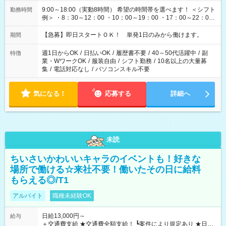
9:00～18:00（実動8時間） 希望の時間帯を選べます！ ＜シフト
勤務時間
例＞ ・8：30～12：00 ・10：00～19：00 ・17：00～22：00
・13：00～22：00 ・22：00～翌6：00 など
【急募】即日スタートＯＫ！ 単発1日のみから働けます。
期間
週1日からOK
/
日払いOK
/
履歴書不要
/
40～50代活躍中
/
副
特徴
業・WワークOK
/
服装自由
/
シフト勤務
/
10名以上の大量募
集
/
電話対応なし
/
パソコンスキル不要
気になる！
応募する
詳細へ
未読
ちいさいかわいいキャラのイベントも！好きな
場所で働ける☆来社不要！働いたその日に給料
もらえる◎/T1
アルバイト
職種未経験OK
日給13,000円～
給与
＋交通費支給 ★交通費全額支給！ ┗案件により規定あり ★日払