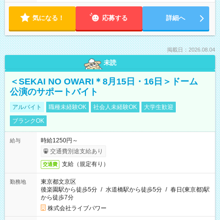
気になる！
応募する
詳細へ
掲載日：2026.08.04
未読
＜SEKAI NO OWARI＊8月15日・16日＞ドーム
公演のサポートバイト
アルバイト
職種未経験OK
社会人未経験OK
大学生歓迎
ブランクOK
時給1250円～
給与
交通費別途支給あり
支給（規定有り）
交通費
東京都文京区
勤務地
後楽園駅から徒歩5分
/
水道橋駅から徒歩5分
/
春日(東京都)駅
から徒歩7分
株式会社ライブパワー