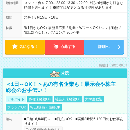
＜シフト例＞ 7:00～23:00 13:30～22:00 上記の時間から好きな
勤務時間
時間を選べます！ ※時間は変更となる可能性があります
急募！8月15日・16日
期間
週1日からOK
/
履歴書不要
/
副業・WワークOK
/
シフト勤務
/
特徴
電話対応なし
/
パソコンスキル不要
気になる！
応募する
詳細へ
掲載日：2026.08.07
未読
＜1日～OK！＞あの有名企業も！展示会や株主
総会のお手伝い！
アルバイト
職種未経験OK
社会人未経験OK
大学生歓迎
ブランクOK
WEB登録・面接OK
■日給16,840円～ ■日払いOK ■実働3時間5,120円のお仕事あ
給与
ります！