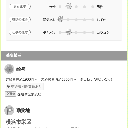
男女比率
女性
男性
職場の様子
活気あり
しずか
仕事の仕方
テキパキ
コツコツ
募集情報
給与
経験者時給1900円～ 未経験者時給1800円～ ※日払い/週払いOK！
交通費別途支給あり
交通費全額支給
交通費
勤務地
横浜市栄区