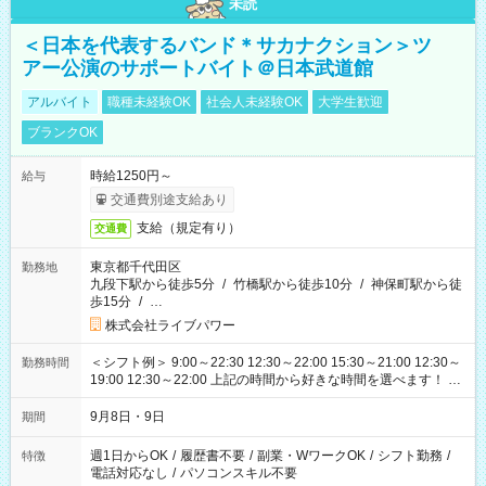
未読
＜日本を代表するバンド＊サカナクション＞ツ
アー公演のサポートバイト＠日本武道館
アルバイト
職種未経験OK
社会人未経験OK
大学生歓迎
ブランクOK
時給1250円～
給与
交通費別途支給あり
支給（規定有り）
交通費
東京都千代田区
勤務地
九段下駅から徒歩5分
/
竹橋駅から徒歩10分
/
神保町駅から徒
歩15分
/
…
株式会社ライブパワー
＜シフト例＞ 9:00～22:30 12:30～22:00 15:30～21:00 12:30～
勤務時間
19:00 12:30～22:00 上記の時間から好きな時間を選べます！ ※
時間は変更となる可能性があります
9月8日・9日
期間
週1日からOK
/
履歴書不要
/
副業・WワークOK
/
シフト勤務
/
特徴
電話対応なし
/
パソコンスキル不要