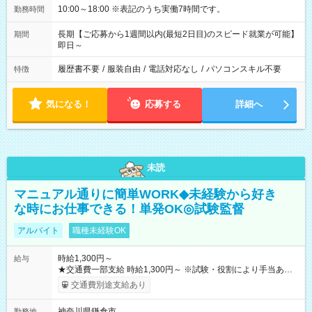
10:00～18:00 ※表記のうち実働7時間です。
勤務時間
長期【ご応募から1週間以内(最短2日目)のスピード就業が可能】
期間
即日～
履歴書不要
/
服装自由
/
電話対応なし
/
パソコンスキル不要
特徴
気になる！
応募する
詳細へ
未読
マニュアル通りに簡単WORK◆未経験から好き
な時にお仕事できる！単発OK◎試験監督
アルバイト
職種未経験OK
時給1,300円～
給与
★交通費一部支給 時給1,300円～ ※試験・役割により手当あり
※勤務回数により昇給あり 【即給（前払い）オプションあ
交通費別途支給あり
り！】 希望される場合、勤務から1週間ほどで給与の一部を受け
取れます。 ※手数料418円がかかります。 【過去試験日の収入
神奈川県鎌倉市
勤務地