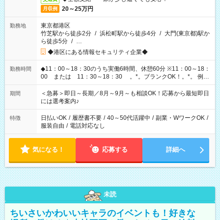
20～25万円
月収例
東京都港区
勤務地
竹芝駅から徒歩2分
/
浜松町駅から徒歩4分
/
大門(東京都)駅か
ら徒歩5分
/
…
◆港区にある情報セキュリティ企業◆
◆11：00～18：30のうち実働6時間、休憩60分 ※11：00～18：
勤務時間
00 または 11：30～18：30 。*。ブランクOK！。*。 例え
ば前職が、 在宅/財団法人/事務/コールセンター/受付/販売/カフェ
スタッフ スイーツ販売/ホテルフロント/化粧品販売/など 様々な
＜急募＞即日～長期／8月～9月～も相談OK！応募から最短即日
期間
業界から入社して活躍されています♪
には選考案内♪
日払いOK
/
履歴書不要
/
40～50代活躍中
/
副業・WワークOK
/
特徴
服装自由
/
電話対応なし
気になる！
応募する
詳細へ
未読
ちいさいかわいいキャラのイベントも！好きな