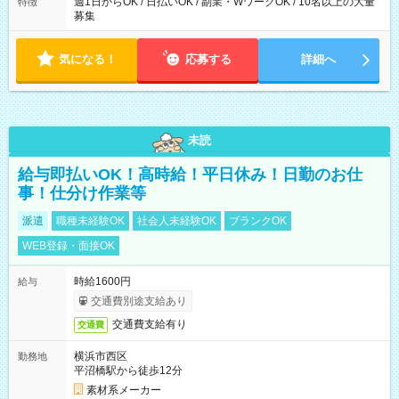
週1日からOK / 日払いOK / 副業・WワークOK / 10名以上の大量
特徴
募集
気になる！
応募する
詳細へ
未読
給与即払いOK！高時給！平日休み！日勤のお仕
事！仕分け作業等
派遣
職種未経験OK
社会人未経験OK
ブランクOK
WEB登録・面接OK
時給1600円
給与
交通費別途支給あり
交通費支給有り
交通費
横浜市西区
勤務地
平沼橋駅から徒歩12分
素材系メーカー