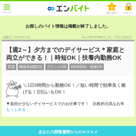
0
メニュー
気になる！
ログイン
お探しのバイト情報は掲載が終了しました。
掲載日 :2026
/
07
/
31
No.CRSTF神奈川_20・DSS【本社】
【週2～】夕方までのデイサービス＊家庭と
両立ができる！｜時短OK｜扶養内勤務OK
派遣
職種未経験OK
ブランクOK
WEB登録・面接OK
＼1日5時間から勤務OK！／短い時間で効率良く稼
げる！日払いもOK！
▼負担が少ないデイサービスでのお仕事です！ 比較的元気なお年
...
もっとみる
あなたの閲覧履歴からのオススメ