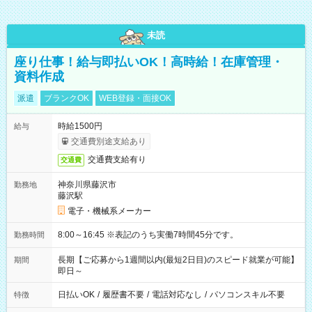
未読
座り仕事！給与即払いOK！高時給！在庫管理・
資料作成
派遣
ブランクOK
WEB登録・面接OK
時給1500円
給与
交通費別途支給あり
交通費支給有り
交通費
神奈川県藤沢市
勤務地
藤沢駅
電子・機械系メーカー
8:00～16:45 ※表記のうち実働7時間45分です。
勤務時間
長期【ご応募から1週間以内(最短2日目)のスピード就業が可能】
期間
即日～
日払いOK
/
履歴書不要
/
電話対応なし
/
パソコンスキル不要
特徴