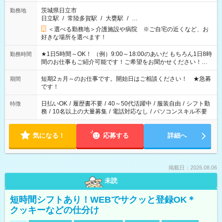
茨城県日立市
勤務地
日立駅
/
常陸多賀駅
/
大甕駅
/
…
＜選べる勤務地＞介護施設や病院 ※ご自宅の近くなど、お
好きな場所を選べます！
★1日5時間～OK！ （例）9:00～18:00のあいだ もちろん1日8時
勤務時間
間のお仕事もご紹介可能です！ご希望をお聞かせください！★
家庭の都合でお休みが必要な場合も遠慮なくご相談ください。
※週最低15時間以上の勤務が必要です
短期2ヵ月～のお仕事です。開始日はご相談ください！ ★急募
期間
です！
日払いOK
/
履歴書不要
/
40～50代活躍中
/
服装自由
/
シフト勤
特徴
務
/
10名以上の大量募集
/
電話対応なし
/
パソコンスキル不要
気になる！
応募する
詳細へ
掲載日：2026.08.06
未読
短時間シフトあり！WEBでサクッと登録OK＊
クッキーなどの仕分け