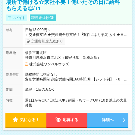
場所で働ける☆来社不要！働いたその日に給料
もらえる◎/T1
アルバイト
職種未経験OK
日給13,000円～
給与
＋交通費支給 ★交通費全額支給！ ┗案件により規定あり ★日払
いOK！（規定あり） ┗働いたその日に現金GET♪ お仕事後はコ
交通費別途支給あり
ンビニATMから 日払い分を引き落とせます！ 【試用期間】試
用期間なし
横浜市港北区
勤務地
神奈川県横浜市港北区（最寄り駅：新横浜駅）
株式会社ワンベルウッズ
勤務時間は指定なし
勤務時間
変形労働時間制 想定労働時間160時間/月 【シフト例】 ・8：00
～21：00
単発・1日のみOK
期間
週1日からOK / 日払いOK / 副業・WワークOK / 10名以上の大量
特徴
募集
気になる！
応募する
詳細へ