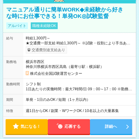
マニュアル通りに簡単WORK◆未経験から好き
な時にお仕事できる！単発OK◎試験監督
アルバイト
職種未経験OK
時給1,300円～
給与
★交通費一部支給 時給1,300円～ ※試験・役割により手当あり
※勤務回数により昇給あり 【即給（前払い）オプションあ
交通費別途支給あり
り！】 希望される場合、勤務から1週間ほどで給与の一部を受け
取れます。 ※手数料418円がかかります。 【過去試験日の収入
横浜市西区
勤務地
例】 ・河合塾模擬試験 8:30～17:30（休憩1時間） 時給1,300円
神奈川県横浜市西区高島（最寄り駅：横浜駅）
×8時間＝日収10,400円＋交通費 ※当日の役割により時給＋100
円の場合あり ・国家試験 7:00～13:30（休憩なし） 時給1,300
株式会社全国試験運営センター
円（役割手当＋100円）×6時間＝日収8,400円＋交通費 【試用期
間】試用期間なし
シフト制
勤務時間
1日あたりの実働時間：最大7時間/日 09：00～17：00 ※勤務時
間は 試験により異なります。
単発・1日のみOK / 短期（1ヶ月以内）
期間
週1日からOK / 副業・WワークOK / 10名以上の大量募集
特徴
気になる！
応募する
詳細へ