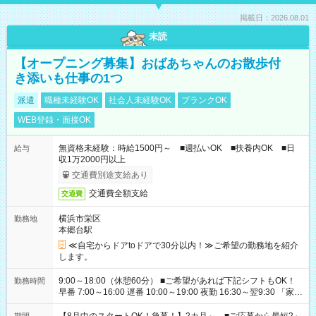
掲載日：2026.08.01
未読
【オープニング募集】おばあちゃんのお散歩付
き添いも仕事の1つ
派遣
職種未経験OK
社会人未経験OK
ブランクOK
WEB登録・面接OK
無資格未経験：時給1500円～ ■週払いOK ■扶養内OK ■日
給与
収1万2000円以上
交通費別途支給あり
交通費全額支給
交通費
横浜市栄区
勤務地
本郷台駅
≪自宅からドアtoドアで30分以内！≫ご希望の勤務地を紹介
します。
9:00～18:00（休憩60分） ■ご希望があれば下記シフトもOK！
勤務時間
早番 7:00～16:00 遅番 10:00～19:00 夜勤 16:30～翌9:30 「家族
と休みを合わせたい」 「余裕を持って夕飯の準備がしたい」
「できれば残業はしたくない」 など、ご希望を教えてください