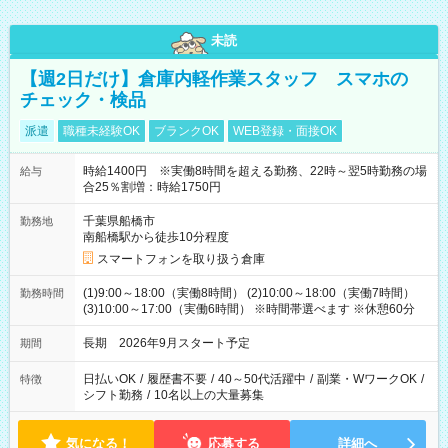
未読
【週2日だけ】倉庫内軽作業スタッフ スマホの
チェック・検品
派遣
職種未経験OK
ブランクOK
WEB登録・面接OK
時給1400円 ※実働8時間を超える勤務、22時～翌5時勤務の場
給与
合25％割増：時給1750円
千葉県船橋市
勤務地
南船橋駅から徒歩10分程度
スマートフォンを取り扱う倉庫
(1)9:00～18:00（実働8時間） (2)10:00～18:00（実働7時間）
勤務時間
(3)10:00～17:00（実働6時間） ※時間帯選べます ※休憩60分
長期 2026年9月スタート予定
期間
日払いOK
/
履歴書不要
/
40～50代活躍中
/
副業・WワークOK
/
特徴
シフト勤務
/
10名以上の大量募集
気になる！
応募する
詳細へ