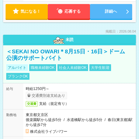
気になる！
応募する
詳細へ
掲載日：2026.08.04
未読
＜SEKAI NO OWARI＊8月15日・16日＞ドーム
公演のサポートバイト
アルバイト
職種未経験OK
社会人未経験OK
大学生歓迎
ブランクOK
時給1250円～
給与
交通費別途支給あり
支給（規定有り）
交通費
東京都文京区
勤務地
後楽園駅から徒歩5分
/
水道橋駅から徒歩5分
/
春日(東京都)駅
から徒歩7分
株式会社ライブパワー