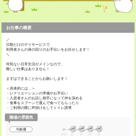
お仕事の概要
／
日勤だけのデイサービスで
利用者さんの身の回りのお手伝いをお任せします！
＼
何気ない日常生活がメインなので、
難しい仕事はありません！
まずはできることからお願いします！
＜具体的には…＞
・レクリエーションの準備やお手伝い
・入居者さんのお話し相手になって仲を深める
・食事をスプーンで運んで食べてもらったり
・ご利用の際に声掛けをしてトイレ誘導
職場の雰囲気
年齢層
20代
30
40
50
60