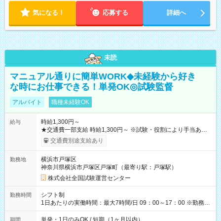
気になる！
応募する
詳細へ
未読
マニュアル通りに簡単WORK◆未経験から好き
な時にお仕事できる！単発OK◎試験監督
アルバイト
職種未経験OK
時給1,300円～
給与
★交通費一部支給 時給1,300円～ ※試験・役割により手当あり
※勤務回数により昇給あり 【即給（前払い）オプションあ
交通費別途支給あり
り！】 希望される場合、勤務から1週間ほどで給与の一部を受け
取れます。 ※手数料418円がかかります。 【過去試験日の収入
横浜市戸塚区
勤務地
例】 ・河合塾模擬試験 8:30～17:30（休憩1時間） 時給1,300円
神奈川県横浜市戸塚区戸塚町（最寄り駅：戸塚駅）
×8時間＝日収10,400円＋交通費 ※当日の役割により時給＋100
円の場合あり ・国家試験 7:00～13:30（休憩なし） 時給1,300
株式会社全国試験運営センター
円（役割手当＋100円）×6時間＝日収8,400円＋交通費 【試用期
間】試用期間なし
シフト制
勤務時間
1日あたりの実働時間：最大7時間/日 09：00～17：00 ※勤務時
間は 試験により異なります。
単発・1日のみOK / 短期（1ヶ月以内）
期間