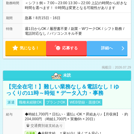
＜シフト例＞ 7:00～23:00 13:30～22:00 上記の時間から好きな
勤務時間
時間を選べます！ ※時間は変更となる可能性があります
急募！8月15日・16日
期間
週1日からOK
/
履歴書不要
/
副業・WワークOK
/
シフト勤務
/
特徴
電話対応なし
/
パソコンスキル不要
気になる！
応募する
詳細へ
掲載日：2026.07.29
未読
【完全在宅！】難しい業務なし＆電話なし！ゆ
っくりの11時～時短＊データ入力・事務
派遣
職種未経験OK
ブランクOK
WEB登録・面接OK
◆時給1,700円＊日払い・週払いOK＊昇給あり♪【月収例】 ・約
給与
204,000円 （時給1,700円 × 実働6h × 20日）
交通費別途支給あり
◆全額支給 ＊家が少し遠くても安心！
交通費