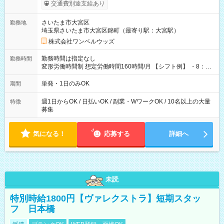
いOK！（規定あり） ┗働いたその日に現金GET♪ お仕事後はコ
交通費別途支給あり
ンビニATMから 日払い分を引き落とせます！ 【試用期間】試
用期間なし
さいたま市大宮区
勤務地
埼玉県さいたま市大宮区錦町（最寄り駅：大宮駅）
株式会社ワンベルウッズ
勤務時間は指定なし
勤務時間
変形労働時間制 想定労働時間160時間/月 【シフト例】 ・8：00
～21：00
単発・1日のみOK
期間
週1日からOK / 日払いOK / 副業・WワークOK / 10名以上の大量
特徴
募集
気になる！
応募する
詳細へ
未読
特別時給1800円【ヴァレクストラ】短期スタッ
フ 日本橋