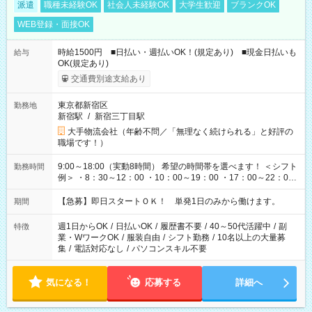
派遣
職種未経験OK
社会人未経験OK
大学生歓迎
ブランクOK
WEB登録・面接OK
時給1500円 ■日払い・週払いOK！(規定あり) ■現金日払いも
給与
OK(規定あり)
交通費別途支給あり
東京都新宿区
勤務地
新宿駅
/
新宿三丁目駅
大手物流会社（年齢不問／「無理なく続けられる」と好評の
職場です！）
9:00～18:00（実動8時間） 希望の時間帯を選べます！ ＜シフト
勤務時間
例＞ ・8：30～12：00 ・10：00～19：00 ・17：00～22：00
・13：00～22：00 ・22：00～翌6：00 など
【急募】即日スタートＯＫ！ 単発1日のみから働けます。
期間
週1日からOK
/
日払いOK
/
履歴書不要
/
40～50代活躍中
/
副
特徴
業・WワークOK
/
服装自由
/
シフト勤務
/
10名以上の大量募
集
/
電話対応なし
/
パソコンスキル不要
気になる！
応募する
詳細へ