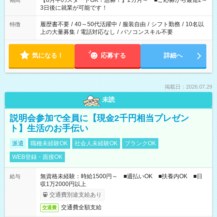
【8月中のスタートOK！急募！】2カ月～ ■ご応募から最短2～
期間
ね。 ※Wワーク希望の方へ 今ご覧のお仕事で希望する勤務時間
3日後に就業が可能です！
と、もう1つのお仕事の勤務時間。 合計で週40時間を超える場
合は応募できません。
履歴書不要
/
40～50代活躍中
/
服装自由
/
シフト勤務
/
10名以
特徴
上の大量募集
/
電話対応なし
/
パソコンスキル不要
気になる！
応募する
詳細へ
掲載日：2026.07.29
未読
説明会参加で全員に【現金2千円相当プレゼン
ト】生活のお手伝い
派遣
職種未経験OK
社会人未経験OK
ブランクOK
WEB登録・面接OK
無資格未経験：時給1500円～ ■週払いOK ■扶養内OK ■日
給与
収1万2000円以上
交通費別途支給あり
交通費全額支給
交通費