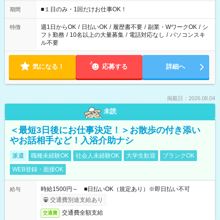
etc ★最短で3時間で5,120円のお仕事から 15時間で2万円近く稼
げるお仕事も！ ご希望のお時間に合わせてご紹介！ ※シフトは
■１日のみ・1回だけお仕事OK！
期間
現場によって異なります。 ※勿論、休憩時間はあるのでご安心
ください！
週1日からOK
/
日払いOK
/
履歴書不要
/
副業・WワークOK
/
シ
特徴
フト勤務
/
10名以上の大量募集
/
電話対応なし
/
パソコンスキ
ル不要
気になる！
応募する
詳細へ
掲載日：2026.08.04
未読
＜最短3日後にお仕事決定！＞お散歩の付き添い
やお話相手など！入浴介助ナシ
派遣
職種未経験OK
社会人未経験OK
大学生歓迎
ブランクOK
WEB登録・面接OK
時給1500円～ ■日払いOK（規定あり）※即日払い不可
給与
交通費別途支給あり
交通費全額支給
交通費