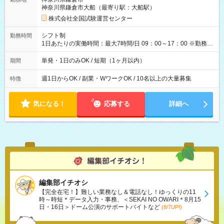
例】 ・河合塾模擬試験 8:30～17:30（休憩1時間） 時給1,300円
神奈川県鎌倉市大船（最寄り駅：大船駅）
×8時間＝日収10,400円＋交通費 ※当日の役割により時給＋100
円の場合あり ・国家試験 7:00～13:30（休憩なし） 時給1,300
株式会社全国試験運営センター
円（役割手当＋100円）×6時間＝日収8,400円＋交通費 【試用期
間】試用期間なし
シフト制
勤務時間
1日あたりの実働時間：最大7時間/日 09：00～17：00 ※勤務時
間は 試験により異なります。
単発・1日のみOK / 短期（1ヶ月以内）
期間
週1日からOK / 副業・WワークOK / 10名以上の大量募集
特徴
気になる！
応募する
詳細へ
編集部イチオシ
【完全在宅！】難しい業務なし＆電話なし！ゆっくりの11
時～時短＊データ入力・事務、＜SEKAI NO OWARI＊8月15
日・16日＞ドーム公演のサポートバイトなど
(8/7UP!)