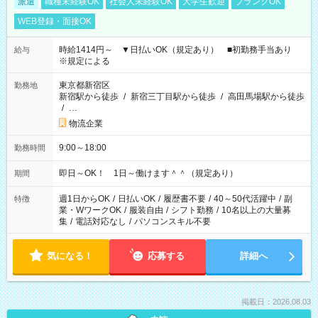
派遣
職種未経験OK
社会人未経験OK
大学生歓迎
ブランクOK
WEB登録・面接OK
時給1414円～ ▼日払いOK（規定あり） ■初勤務手当あり
給与
※規定による
東京都新宿区
勤務地
新宿駅から徒歩
/
新宿三丁目駅から徒歩
/
高田馬場駅から徒歩
/
…
物流企業
9:00～18:00
勤務時間
即日～OK！ 1日～働けます＾＾（規定あり）
期間
週1日からOK
/
日払いOK
/
履歴書不要
/
40～50代活躍中
/
副
特徴
業・WワークOK
/
服装自由
/
シフト勤務
/
10名以上の大量募
集
/
電話対応なし
/
パソコンスキル不要
気になる！
応募する
詳細へ
掲載日：2026.08.03