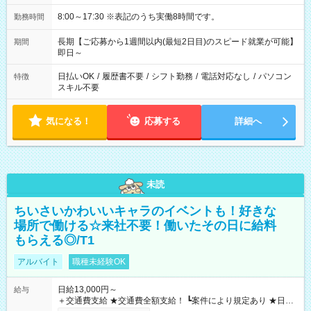
8:00～17:30 ※表記のうち実働8時間です。
勤務時間
長期【ご応募から1週間以内(最短2日目)のスピード就業が可能】
期間
即日～
日払いOK
/
履歴書不要
/
シフト勤務
/
電話対応なし
/
パソコン
特徴
スキル不要
気になる！
応募する
詳細へ
未読
ちいさいかわいいキャラのイベントも！好きな
場所で働ける☆来社不要！働いたその日に給料
もらえる◎/T1
アルバイト
職種未経験OK
日給13,000円～
給与
＋交通費支給 ★交通費全額支給！ ┗案件により規定あり ★日払