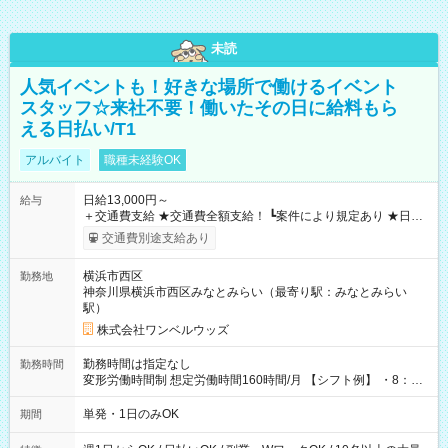
未読
人気イベントも！好きな場所で働けるイベント
スタッフ☆来社不要！働いたその日に給料もら
える日払い/T1
アルバイト
職種未経験OK
日給13,000円～
給与
＋交通費支給 ★交通費全額支給！ ┗案件により規定あり ★日払
いOK！（規定あり） ┗働いたその日に現金GET♪ お仕事後はコ
交通費別途支給あり
ンビニATMから 日払い分を引き落とせます！ 【試用期間】試
用期間なし
横浜市西区
勤務地
神奈川県横浜市西区みなとみらい（最寄り駅：みなとみらい
駅）
株式会社ワンベルウッズ
勤務時間は指定なし
勤務時間
変形労働時間制 想定労働時間160時間/月 【シフト例】 ・8：00
～21：00
単発・1日のみOK
期間