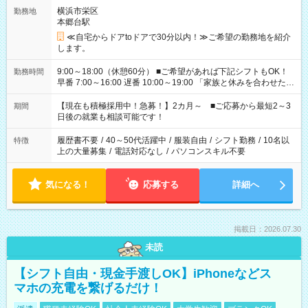
横浜市栄区
勤務地
本郷台駅
≪自宅からドアtoドアで30分以内！≫ご希望の勤務地を紹介
します。
9:00～18:00（休憩60分） ■ご希望があれば下記シフトもOK！
勤務時間
早番 7:00～16:00 遅番 10:00～19:00 「家族と休みを合わせた
い」 「余裕を持って夕飯の準備がしたい」 「できれば残業はし
たくない」 など、ご希望を教えてくださいね。 ※Wワーク希望
【現在も積極採用中！急募！】2カ月～ ■ご応募から最短2～3
期間
の方へ 今ご覧のお仕事で希望する勤務時間と、もう1つのお仕事
日後の就業も相談可能です！
の勤務時間。 合計で週40時間を超える場合は応募できません。
履歴書不要
/
40～50代活躍中
/
服装自由
/
シフト勤務
/
10名以
特徴
上の大量募集
/
電話対応なし
/
パソコンスキル不要
気になる！
応募する
詳細へ
掲載日：2026.07.30
未読
【シフト自由・現金手渡しOK】iPhoneなどス
マホの充電を繋げるだけ！