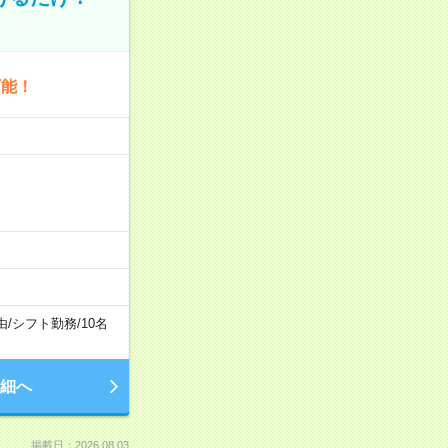
可能！
由
/
シフト勤務
/
10名
細へ
掲載日：2026.08.03