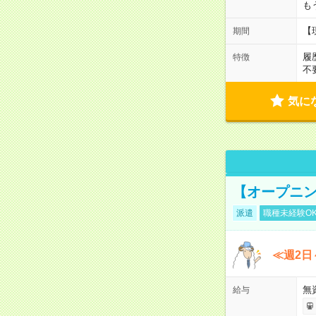
も
【
期間
履
特徴
不
気に
【オープニン
派遣
職種未経験O
≪週2日
無
給与