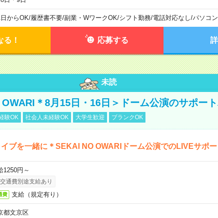
1日からOK
/
履歴書不要
/
副業・WワークOK
/
シフト勤務
/
電話対応なし
/
パソコン
なる！
応募する
詳
未読
NO OWARI＊8月15日・16日＞ドーム公演のサポー
経験OK
社会人未経験OK
大学生歓迎
ブランクOK
イブを一緒に＊SEKAI NO OWARIドーム公演でのLIVEサポ
給1250円～
交通費別途支給あり
支給（規定有り）
通費
京都文京区