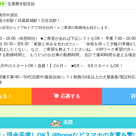
交通費全額支給
通費
崎市中原区
蔵小杉駅
/
武蔵新城駅
/
元住吉駅
/
…
≪自宅からドアtoドアで30分以内！≫ご希望の勤務地を紹介します。
00～18:00（休憩60分） ■ご希望があれば下記シフトもOK！ 早番 7:00～16:00 遅
勤 16:30～翌9:30 「家族と休みを合わせたい」 「余裕を持って夕飯の準備
業はしたくない」 など、ご希望を教えてくださいね。 ※Wワーク希望の方へ
する勤務時間と、もう1つのお仕事の勤務時間。 合計で週40時間を超える場
8月中のスタートOK！急募！】2カ月～ ■8月～、9月スタートもOK！
歴書不要
/
40～50代活躍中
/
服装自由
/
シフト勤務
/
10名以上の大量募集
/
電話対応
要
なる！
応募する
詳
未読
・現金手渡しOK】iPhoneなどスマホの充電を繋