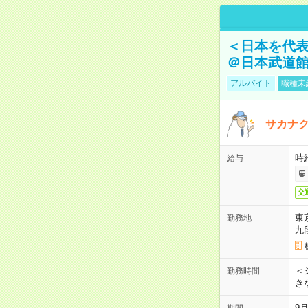
＜日本を代
＠日本武道
アルバイト
職種未
サカナク
時
給与
交
東
勤務地
九
＜シ
勤務時間
き
9
期間