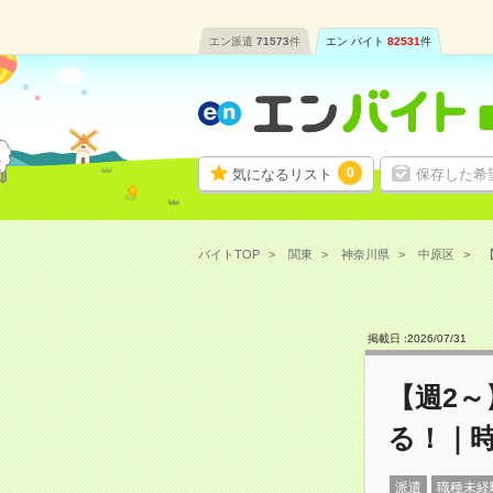
エン派遣
71573
件
エン バイト
82531
件
0
気になるリスト
保存した希
バイトTOP
関東
神奈川県
中原区
掲載日 :
2026
/
07
/
31
【週2
る！｜時
派遣
職種未経