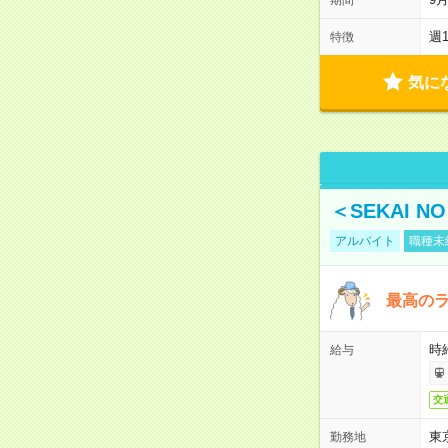
週
特徴
気に
＜SEKAI 
アルバイト
職種未
最高のラ
時
給与
交
東
勤務地