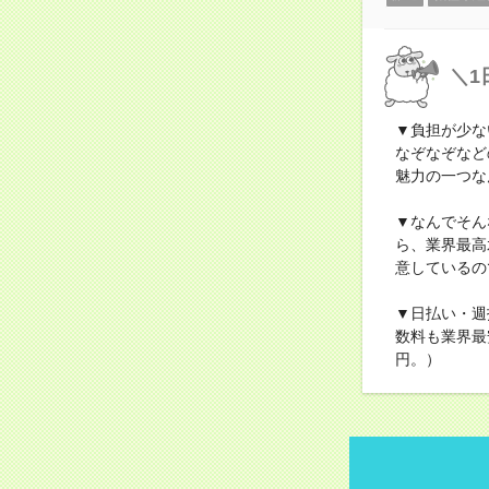
＼1
▼負担が少な
なぞなぞなど
魅力の一つな
▼なんでそん
ら、業界最高
意しているの
▼日払い・週
数料も業界最
円。）