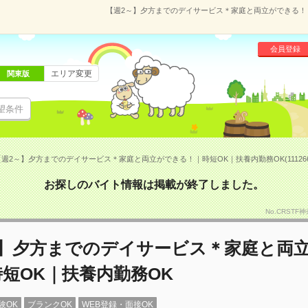
【週2～】夕方までのデイサービス＊家庭と両立ができる！｜時
会員登録
エリア変更
関東版
望条件
【週2～】夕方までのデイサービス＊家庭と両立ができる！｜時短OK｜扶養内勤務OK(111266
お探しのバイト情報は掲載が終了しました。
No.CRSTF
～】夕方までのデイサービス＊家庭と両
短OK｜扶養内勤務OK
験OK
ブランクOK
WEB登録・面接OK