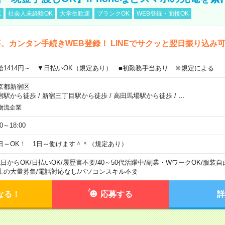
K
社会人未経験OK
大学生歓迎
ブランクOK
WEB登録・面接OK
、カンタン手続きWEB登録！ LINEでサクッと翌日振り込み
給1414円～ ▼日払いOK（規定あり） ■初勤務手当あり ※規定による
京都新宿区
宿駅から徒歩
/
新宿三丁目駅から徒歩
/
高田馬場駅から徒歩
/
…
物流企業
00～18:00
日～OK！ 1日～働けます＾＾（規定あり）
1日からOK
/
日払いOK
/
履歴書不要
/
40～50代活躍中
/
副業・WワークOK
/
服装自
上の大量募集
/
電話対応なし
/
パソコンスキル不要
なる！
応募する
詳