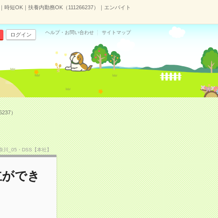
短OK｜扶養内勤務OK（111266237）｜エンバイト
ヘルプ・お問い合わせ
サイトマップ
ログイン
237）
神奈川_05・DSS【本社】
立ができ