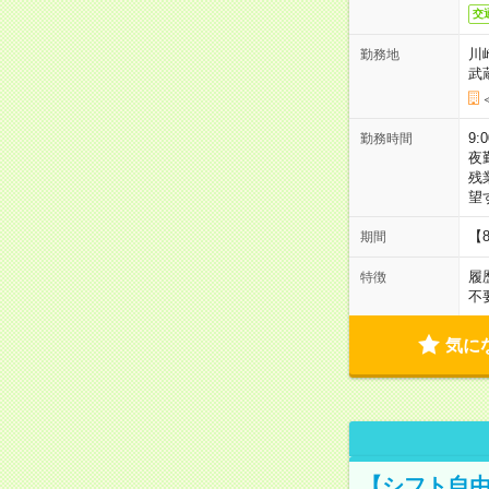
交
川
勤務地
武
9:
勤務時間
夜
残
望
【
期間
履
特徴
不
気に
【シフト自由