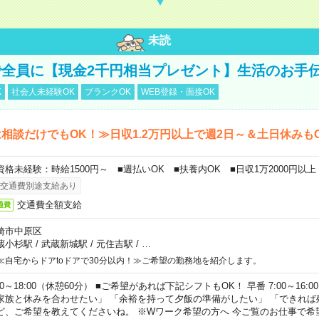
未読
全員に【現金2千円相当プレゼント】生活のお手
K
社会人未経験OK
ブランクOK
WEB登録・面接OK
相談だけでもOK！≫日収1.2万円以上で週2日～＆土日休みも
資格未経験：時給1500円～ ■週払いOK ■扶養内OK ■日収1万2000円以上
交通費別途支給あり
交通費全額支給
通費
崎市中原区
蔵小杉駅
/
武蔵新城駅
/
元住吉駅
/
…
≪自宅からドアtoドアで30分以内！≫ご希望の勤務地を紹介します。
00～18:00（休憩60分） ■ご希望があれば下記シフトもOK！ 早番 7:00～16:00 遅
家族と休みを合わせたい」 「余裕を持って夕飯の準備がしたい」 「できれば
ど、ご希望を教えてくださいね。 ※Wワーク希望の方へ 今ご覧のお仕事で希