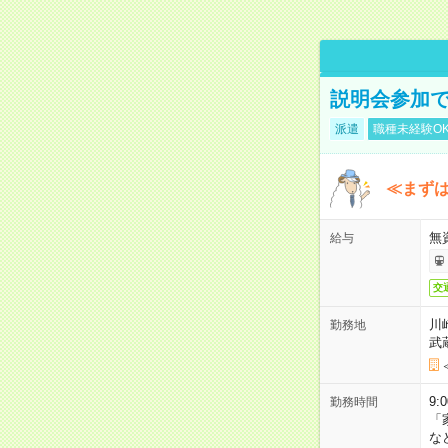
説明会参加で
派遣
職種未経験O
≪まずは
無
給与
交
川
勤務地
武
9:
勤務時間
「
な