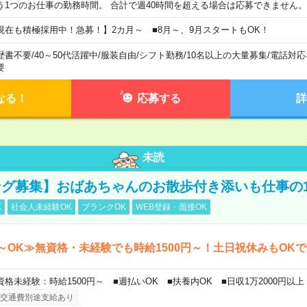
う1つのお仕事の勤務時間。 合計で週40時間を超える場合は応募できません。
現在も積極採用中！急募！】2カ月～ ■8月～、9月スタートもOK！
歴書不要
/
40～50代活躍中
/
服装自由
/
シフト勤務
/
10名以上の大量募集
/
電話対応
要
なる！
応募する
詳
未読
グ募集】おばあちゃんのお散歩付き添いも仕事の
K
社会人未経験OK
ブランクOK
WEB登録・面接OK
～OK≫無資格・未経験でも時給1500円～！土日祝休みもOK
資格未経験：時給1500円～ ■週払いOK ■扶養内OK ■日収1万2000円以上
交通費別途支給あり