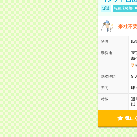
派遣
職種未経験O
来社不要
時
給与
東
勤務地
新
9:
勤務時間
即
期間
週
特徴
以
気に