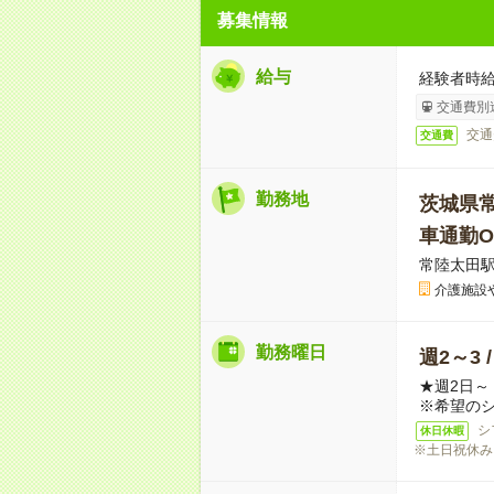
募集情報
給与
経験者時給
交通費別
交通
交通費
勤務地
茨城県
車通勤O
常陸太田
介護施設
勤務曜日
週2～3 
★週2日
※希望の
シ
休日休暇
※土日祝休み