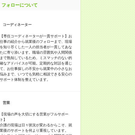
フォローについて
コーディネーター
【専任コーディネーターが一貫サポート】お
仕事の紹介から就業後のフォローまで、現場
を知り尽くした一人の担当者が一貫してあな
たに寄り添います。職場の雰囲気や人間関係
まで熟知しているため、ミスマッチのない的
確なアドバイスが可能。定期的な対話を通じ
て、お仕事探しの不安から就業中の小さなお
悩みまで、いつでも気軽に相談できる安心の
サポート体制を整えています。
営業
【現場の声を大切にする営業がフルサポー
ト】
介護の現場は日々状況が変わるからこそ、就
業後のサポートを何より重視しています。