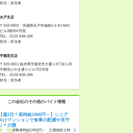
担当：担当者
水戸支店
〒310-0803 茨城県水戸市城南1-2-43 NKC
ビル3階302号室
TEL：0120-936-286
担当：担当者
宇都宮支店
〒320-0811 栃木県宇都宮市大通り4丁目1-20
宇都宮けやき通りビル702号室
TEL：0120-936-286
担当：担当者
この会社のその他のバイト情報
【週2日＊高時給1900円～】シニア
向けマンションで食事の配膳や見守
り＊介護
[給 与]
経験者時給1900円～ 介護福祉士時