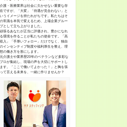
介護・医療業界は社会に欠かせない重要な存
在ですが、「大変」「待遇が見合わない」と
いうイメージを持たれがちです。私たちはそ
の常識を本気で変えるため、上場企業グルー
プとして立ち上がりました。
頑張るあなたが正当に評価され、豊かになれ
る環境を作ることが私たちの使命です。「高
収入」「手厚いフォロー」だけでなく、独自
のインセンティブ制度や福利厚生を整え、理
想の働き方を形にします。
元介護士や業界歴20年のベテランなど多彩な
プロが集結し、現場の声を大切にサポートし
ます。「ここで働いてよかった！」と胸を張
って言える未来を、一緒に作りませんか？