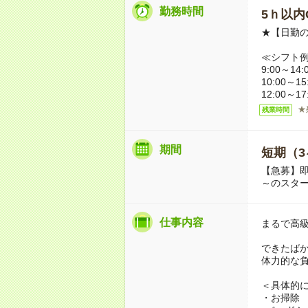
勤務時間
5ｈ以内O
★【日勤の
≪シフト
9:00～14:
10:00～15
12:00～1
★
残業時間
期間
短期（3
【急募】即
～のスタ
仕事内容
まるで高
できたば
体力的な
＜具体的
・お掃除