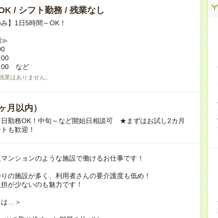
K / シフト勤務 / 残業なし
み】1日5時間～OK！
例≫
00
:00
7:00 など
残業はありません。
ヶ月以内）
日勤務OK！中旬～など開始日相談可 ★まずはお試し2カ月
ートも歓迎！
級マンションのような施設で働けるお仕事です！
かりの施設が多く、利用者さんの要介護度も低め！
負担が少ないのも魅力です！
には…＞