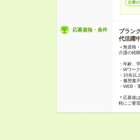
仕事の
応募資格・条件
ブランクO
代活躍中
＜無資格・
介護の経
・年齢、
・Wワーク
・10名以
・履歴書
・WEB・
＊応募後
軽にご要