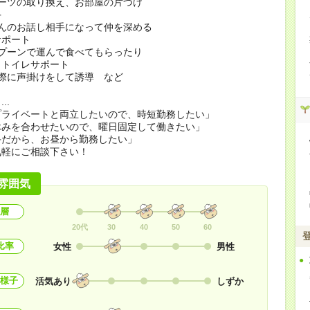
ーツの取り換え、お部屋の片づけ
手
んのお話し相手になって仲を深める
サポート
プーンで運んで食べてもらったり
、トイレサポート
際に声掛けをして誘導 など
..
プライベートと両立したいので、時短勤務したい」
休みを合わせたいので、曜日固定して働きたい」
手だから、お昼から勤務したい」
気軽にご相談下さい！
雰囲気
層
20代
30
40
50
60
比率
女性
男性
様子
活気あり
しずか