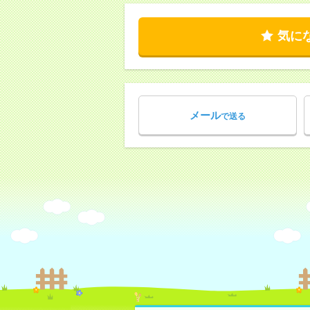
気に
メール
で送る