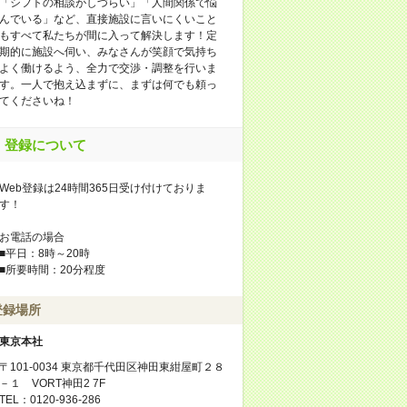
「シフトの相談がしづらい」「人間関係で悩
んでいる」など、直接施設に言いにくいこと
もすべて私たちが間に入って解決します！定
期的に施設へ伺い、みなさんが笑顔で気持ち
よく働けるよう、全力で交渉・調整を行いま
す。一人で抱え込まずに、まずは何でも頼っ
てくださいね！
登録について
Web登録は24時間365日受け付けておりま
す！
お電話の場合
■平日：8時～20時
■所要時間：20分程度
登録場所
東京本社
〒101-0034 東京都千代田区神田東紺屋町２８
－１ VORT神田2 7F
TEL：0120-936-286