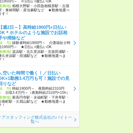
給1950円～ ※日払い/週払いOK
[勤務地]
相模大野駅・小田急相模原駅・古淵
駅・東林間駅・原当麻駅など ★勤務地選べ
ます！
【週2日～】高時給1900円×日払い
OK＊ホテルのような施設でお話相
手や掃除など
[給 与]
経験者時給1900円～ 介護福祉士時
給1950円～ ★日払い/週払いOK
[勤務地]
追浜駅・北久里浜駅・京急田浦駅・
津久井浜駅・田浦駅など ★勤務地選べま
す！
＼空いた時間で働く！／日払い
OK×1勤務3.4万円も可！施設での見
回りなど
[給 与]
時給1900円～ 夜勤時給2310円
～ 日収3.4万円～（夜勤時給2310円×15h）
[勤務地]
新高円寺駅・永福町駅・下井草駅・
方南町駅・久我山駅など ★勤務地選べま
す！
ケアスタッフィング株式会社のバイト一
覧へ