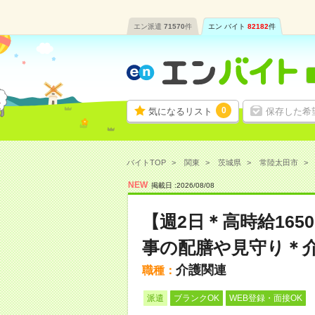
エン派遣
71570
件
エン バイト
82182
件
0
気になるリスト
保存した希
バイトTOP
関東
茨城県
常陸太田市
NEW
掲載日 :
2026
/
08
/
08
【週2日＊高時給16
事の配膳や見守り＊
介護関連
職種：
派遣
ブランクOK
WEB登録・面接OK