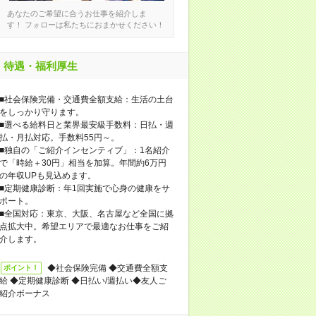
あなたのご希望に合うお仕事を紹介しま
す！ フォローは私たちにおまかせください！
待遇・福利厚生
■社会保険完備・交通費全額支給：生活の土台
をしっかり守ります。
■選べる給料日と業界最安級手数料：日払・週
払・月払対応。手数料55円～。
■独自の「ご紹介インセンティブ」：1名紹介
で「時給＋30円」相当を加算。年間約6万円
の年収UPも見込めます。
■定期健康診断：年1回実施で心身の健康をサ
ポート。
■全国対応：東京、大阪、名古屋など全国に拠
点拡大中。希望エリアで最適なお仕事をご紹
介します。
◆社会保険完備 ◆交通費全額支
ポイント！
給 ◆定期健康診断 ◆日払い/週払い◆友人ご
紹介ボーナス