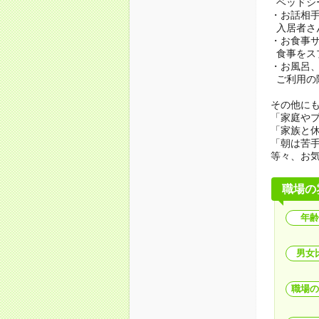
ベッドシ
・お話相
入居者さ
・お食事
食事をス
・お風呂
ご利用の
その他にも.
「家庭や
「家族と
「朝は苦
等々、お
職場の
年齢
男女
職場の