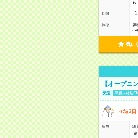
も
【
期間
履
特徴
不
気に
【オープニン
派遣
職種未経験O
≪週3日
無
給与