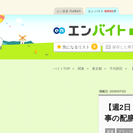
エン派遣
71454
件
エン バイト
82531
件
0
気になるリスト
保存した希
バイトTOP
関東
東京都
千代田区
【
掲載日 :
2026
/
07
/
22
【週2日
事の配
派遣
ブランク