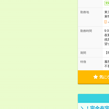
交
東
勤務地
巣
9:
勤務時間
夜
残
望
【
期間
履
特徴
不
気に
＼！完全在宅