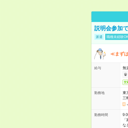
説明会参加で
派遣
職種未経験O
≪まずは
無
給与
交
東
勤務地
三
9:
勤務時間
「
な