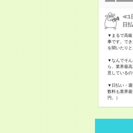
≪1
日払
▼まるで高級
事です。でき
を聞いたりと
▼なんでそん
ら、業界最高
意しているの
▼日払い・週
数料も業界最
円。）