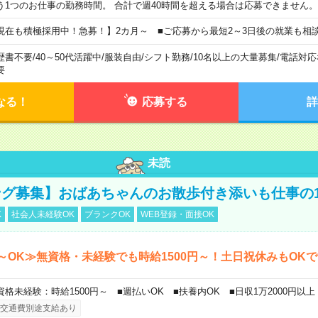
う1つのお仕事の勤務時間。 合計で週40時間を超える場合は応募できません。
現在も積極採用中！急募！】2カ月～ ■ご応募から最短2～3日後の就業も相
歴書不要
/
40～50代活躍中
/
服装自由
/
シフト勤務
/
10名以上の大量募集
/
電話対応
要
なる！
応募する
詳
未読
グ募集】おばあちゃんのお散歩付き添いも仕事の
K
社会人未経験OK
ブランクOK
WEB登録・面接OK
～OK≫無資格・未経験でも時給1500円～！土日祝休みもOK
資格未経験：時給1500円～ ■週払いOK ■扶養内OK ■日収1万2000円以上
交通費別途支給あり