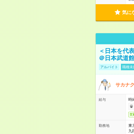
気に
＜日本を代
＠日本武道
アルバイト
職種未
サカナク
時
給与
交
東
勤務地
九