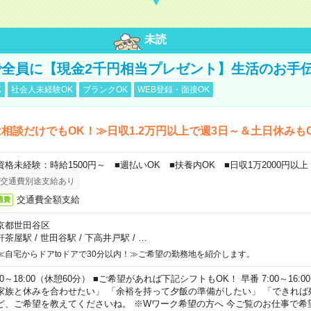
未読
全員に【現金2千円相当プレゼント】生活のお手
K
社会人未経験OK
ブランクOK
WEB登録・面接OK
相談だけでもOK！≫日収1.2万円以上で週3日～＆土日休みも
資格未経験：時給1500円～ ■週払いOK ■扶養内OK ■日収1万2000円以上
交通費別途支給あり
交通費全額支給
通費
京都世田谷区
軒茶屋駅
/
世田谷駅
/
下高井戸駅
/
…
≪自宅からドアtoドアで30分以内！≫ご希望の勤務地を紹介します。
00～18:00（休憩60分） ■ご希望があれば下記シフトもOK！ 早番 7:00～16:00 遅
家族と休みを合わせたい」 「余裕を持って夕飯の準備がしたい」 「できれば
ど、ご希望を教えてくださいね。 ※Wワーク希望の方へ 今ご覧のお仕事で希