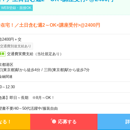
WEB登録・面接OK
在宅！／土日含む週2～OK<講座受付>@2400円
給2400円＋交
交通費別途支給あり
交通費実費支給（当社規定あり）
通費
京都港区
町(東京都)駅から徒歩4分
/
三田(東京都)駅から徒歩7分
金融関連
30～12:30
急募】即日～長期 ※8月～OK！
歴書不要
/
40～50代活躍中
/
服装自由
なる！
応募する
詳