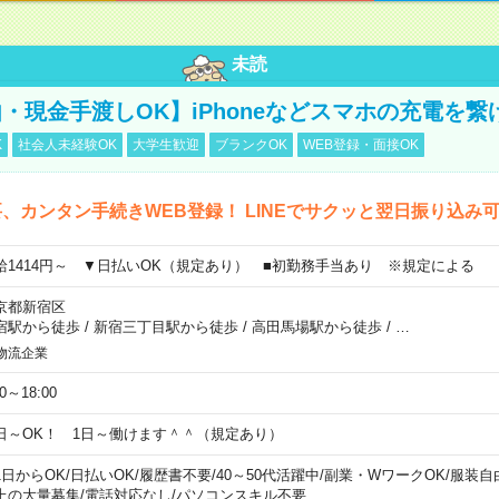
未読
・現金手渡しOK】iPhoneなどスマホの充電を繋
K
社会人未経験OK
大学生歓迎
ブランクOK
WEB登録・面接OK
、カンタン手続きWEB登録！ LINEでサクッと翌日振り込み
給1414円～ ▼日払いOK（規定あり） ■初勤務手当あり ※規定による
京都新宿区
宿駅から徒歩
/
新宿三丁目駅から徒歩
/
高田馬場駅から徒歩
/
…
物流企業
00～18:00
日～OK！ 1日～働けます＾＾（規定あり）
1日からOK
/
日払いOK
/
履歴書不要
/
40～50代活躍中
/
副業・WワークOK
/
服装自
上の大量募集
/
電話対応なし
/
パソコンスキル不要