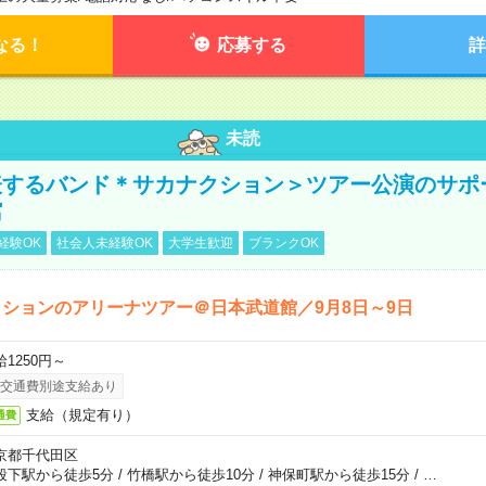
なる！
応募する
詳
未読
表するバンド＊サカナクション＞ツアー公演のサポ
館
経験OK
社会人未経験OK
大学生歓迎
ブランクOK
ションのアリーナツアー＠日本武道館／9月8日～9日
給1250円～
交通費別途支給あり
支給（規定有り）
通費
京都千代田区
段下駅から徒歩5分
/
竹橋駅から徒歩10分
/
神保町駅から徒歩15分
/
…