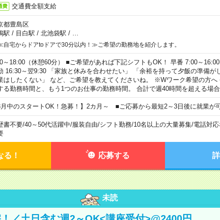
交通費全額支給
通費
京都豊島区
鴨駅
/
目白駅
/
北池袋駅
/
…
≪自宅からドアtoドアで30分以内！≫ご希望の勤務地を紹介します。
00～18:00（休憩60分） ■ご希望があれば下記シフトもOK！ 早番 7:00～16:00 遅
勤 16:30～翌9:30 「家族と休みを合わせたい」 「余裕を持って夕飯の準備
業はしたくない」 など、ご希望を教えてくださいね。 ※Wワーク希望の方へ
する勤務時間と、もう1つのお仕事の勤務時間。 合計で週40時間を超える場
8月中のスタートOK！急募！】2カ月～ ■ご応募から最短2～3日後に就業が
歴書不要
/
40～50代活躍中
/
服装自由
/
シフト勤務
/
10名以上の大量募集
/
電話対応
要
なる！
応募する
詳
未読
！／土日含む週2～OK<講座受付>@2400円