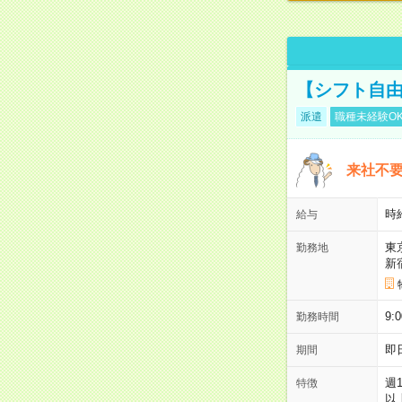
【シフト自由
派遣
職種未経験O
来社不要
時
給与
東
勤務地
新
9:
勤務時間
即
期間
週
特徴
以