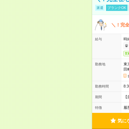
派遣
ブランクOK
＼！完全
時
給与
交
東
勤務地
田
8:
勤務時間
【
期間
履
特徴
気に