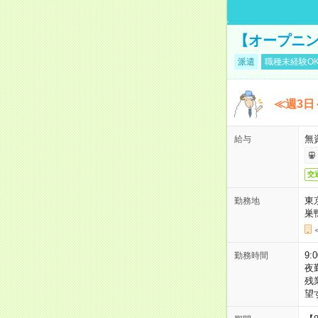
【オープニン
派遣
職種未経験O
≪週3日
無
給与
交
東
勤務地
巣
9:
勤務時間
夜
残
望