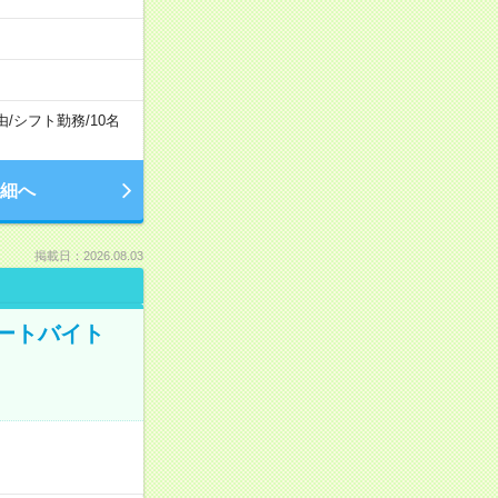
由
/
シフト勤務
/
10名
細へ
掲載日：2026.08.03
ートバイト