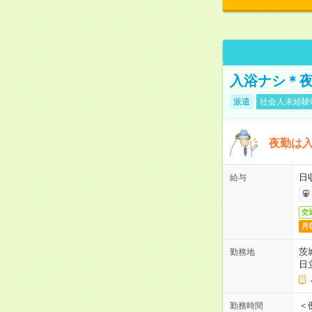
入浴ナシ＊夜
派遣
社会人未経験
夜勤は
日
給与
交
月
茨
勤務地
日
＜
勤務時間