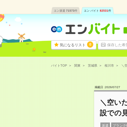
エン派遣
71573
件
エン バイト
82531
件
0
気になるリスト
保存した希
バイトTOP
関東
茨城県
桜川市
＼空
掲載日 :
2026
/
07
/
27
＼空いた
設での
派遣
ブランク