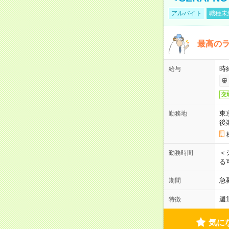
アルバイト
職種未
最高のラ
時
給与
交
東
勤務地
後
＜
勤務時間
る
急
期間
週
特徴
気に