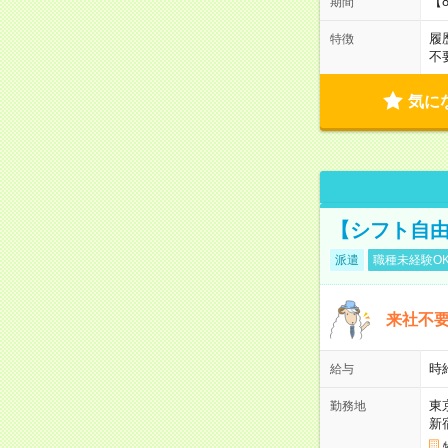
【
期間
履
特徴
不
気に
【シフト自由
派遣
職種未経験O
来社不要
時
給与
東
勤務地
新