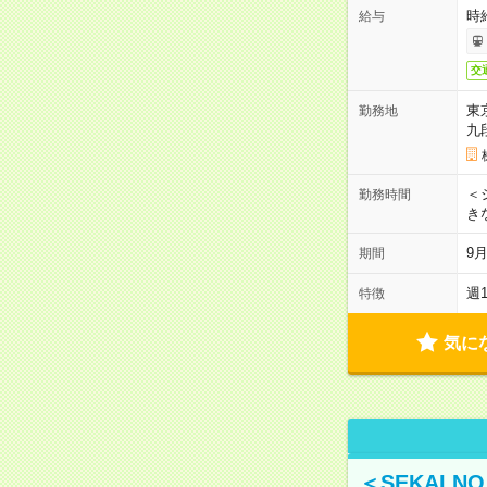
時
給与
交
東
勤務地
九
＜シ
勤務時間
き
9
期間
週
特徴
気に
＜SEKAI 