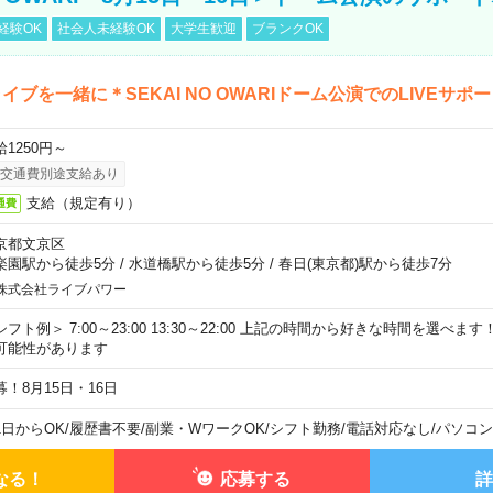
経験OK
社会人未経験OK
大学生歓迎
ブランクOK
イブを一緒に＊SEKAI NO OWARIドーム公演でのLIVEサポ
給1250円～
交通費別途支給あり
支給（規定有り）
通費
京都文京区
楽園駅から徒歩5分
/
水道橋駅から徒歩5分
/
春日(東京都)駅から徒歩7分
株式会社ライブパワー
シフト例＞ 7:00～23:00 13:30～22:00 上記の時間から好きな時間を選べま
可能性があります
募！8月15日・16日
1日からOK
/
履歴書不要
/
副業・WワークOK
/
シフト勤務
/
電話対応なし
/
パソコン
なる！
応募する
詳