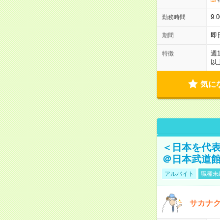
9:
勤務時間
即
期間
週
特徴
以
気に
＜日本を代
＠日本武道
アルバイト
職種未
サカナク