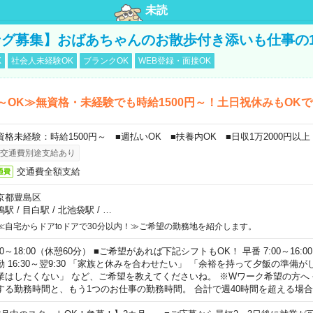
未読
グ募集】おばあちゃんのお散歩付き添いも仕事の
K
社会人未経験OK
ブランクOK
WEB登録・面接OK
～OK≫無資格・未経験でも時給1500円～！土日祝休みもOK
資格未経験：時給1500円～ ■週払いOK ■扶養内OK ■日収1万2000円以上
交通費別途支給あり
交通費全額支給
通費
京都豊島区
鴨駅
/
目白駅
/
北池袋駅
/
…
≪自宅からドアtoドアで30分以内！≫ご希望の勤務地を紹介します。
00～18:00（休憩60分） ■ご希望があれば下記シフトもOK！ 早番 7:00～16:00 遅
勤 16:30～翌9:30 「家族と休みを合わせたい」 「余裕を持って夕飯の準備
業はしたくない」 など、ご希望を教えてくださいね。 ※Wワーク希望の方へ
する勤務時間と、もう1つのお仕事の勤務時間。 合計で週40時間を超える場