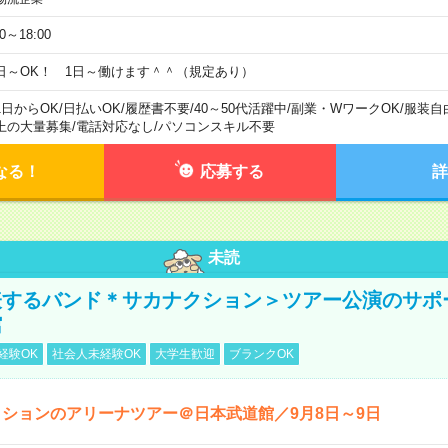
00～18:00
日～OK！ 1日～働けます＾＾（規定あり）
1日からOK
/
日払いOK
/
履歴書不要
/
40～50代活躍中
/
副業・WワークOK
/
服装自
上の大量募集
/
電話対応なし
/
パソコンスキル不要
なる！
応募する
詳
未読
表するバンド＊サカナクション＞ツアー公演のサポ
館
経験OK
社会人未経験OK
大学生歓迎
ブランクOK
ションのアリーナツアー＠日本武道館／9月8日～9日