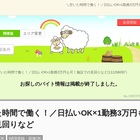
＼空いた時間で働く！／日払いOK×1勤務3万円も
会員登録
エリア変更
関東版
望条件
いた時間で働く！／日払いOK×1勤務3万円も可！施設での見回りなど(111266097）
お探しのバイト情報は掲載が終了しました。
No.CRST
時間で働く！／日払いOK×1勤務3万円
見回りなど
OK
WEB登録・面接OK