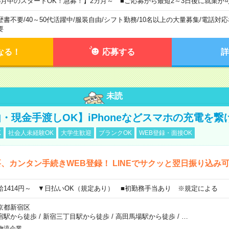
8月中のスタートOK！急募！】2カ月～ ■ご応募から最短2～3日後に就業が
歴書不要
/
40～50代活躍中
/
服装自由
/
シフト勤務
/
10名以上の大量募集
/
電話対応
要
なる！
応募する
詳
未読
・現金手渡しOK】iPhoneなどスマホの充電を繋
K
社会人未経験OK
大学生歓迎
ブランクOK
WEB登録・面接OK
、カンタン手続きWEB登録！ LINEでサクッと翌日振り込み
給1414円～ ▼日払いOK（規定あり） ■初勤務手当あり ※規定による
京都新宿区
宿駅から徒歩
/
新宿三丁目駅から徒歩
/
高田馬場駅から徒歩
/
…
物流企業