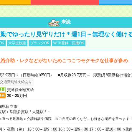
未読
勤でゆったり見守りだけ＊週1日～無理なく働け
OK
大学生歓迎
ブランクOK
WEB登録・面接OK
入浴介助・レクなどがないためこつこつモクモクな仕事が多め
収2.9万円～（日勤時給1650円） ■月収例23.7万円～（夜勤月8回勤務の場合
交通費別途支給あり
交通費全額支給
通費
20～25万円
収例
城県日立市
立駅
/
常陸多賀駅
/
大甕駅
/
…
＜選べる勤務地＞介護施設や病院 ※ご自宅の近くなど、お好きな場所を選べます
例＞ 夜勤（例） 16：00～翌9：00 16：30～翌9：30 17：00～翌10：00