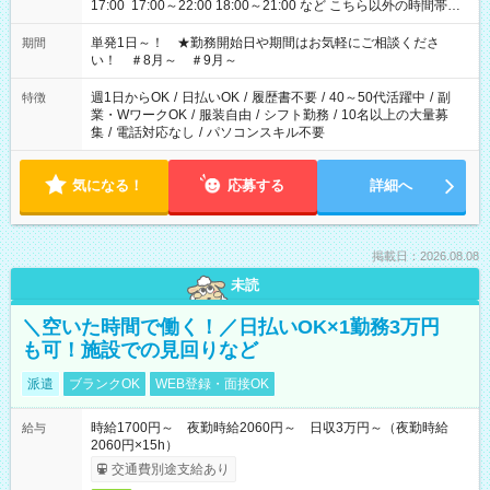
17:00 17:00～22:00 18:00～21:00 など こちら以外の時間帯も
お気軽にご相談ください！
単発1日～！ ★勤務開始日や期間はお気軽にご相談くださ
期間
い！ ＃8月～ ＃9月～
週1日からOK
/
日払いOK
/
履歴書不要
/
40～50代活躍中
/
副
特徴
業・WワークOK
/
服装自由
/
シフト勤務
/
10名以上の大量募
集
/
電話対応なし
/
パソコンスキル不要
気になる！
応募する
詳細へ
掲載日：2026.08.08
未読
＼空いた時間で働く！／日払いOK×1勤務3万円
も可！施設での見回りなど
派遣
ブランクOK
WEB登録・面接OK
時給1700円～ 夜勤時給2060円～ 日収3万円～（夜勤時給
給与
2060円×15h）
交通費別途支給あり