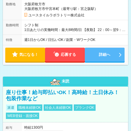
=17万5,680円 【試用期間】試用期間あり 試用期間の長さ：2ヶ
大阪府枚方市
勤務地
月 ※ 雇用形態と給与に、本採用時と異なる部分があります。 雇
大阪府枚方市中宮本町（最寄り駅：宮之阪駅）
用形態：本採用時と同じです。 給与：時給 1,610円以上
ユースタイルラボラトリー株式会社
シフト制
勤務時間
1日あたりの実働時間：最大8時間/日 【夜勤】 22：00～翌9：
00 ※週1日～OK ／ 夜勤専従 ＊＊ 勤務時間例 ＊＊ ■22時か
ら翌7時 ■23時から翌8時 ■24時から翌9時 など ※上記の時間
週1日からOK / 日払いOK / 副業・WワークOK
特徴
内で8時間勤務（休憩1時間）ご利用者様により、時間は異なり
ます。 ※曜日固定（毎週同じ曜日での勤務となります）
気になる！
応募する
詳細へ
未読
座り仕事！給与即払いOK！高時給！土日休み！
包装作業など
派遣
職種未経験OK
社会人未経験OK
ブランクOK
WEB登録・面接OK
時給1300円
給与