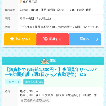
化粧品工場
➀9:00～18:00（休憩1時間） ➁9:00～17:00（休憩1時間）
勤務時間
即日～長期（3ヶ月以上）
期間
日払いOK
/
履歴書不要
/
40～50代活躍中
/
副業・WワークOK
特徴
気になる！
応募する
詳細へ
未読
【無資格でも時給1,830円～】夜間見守りヘルパ
ー✨訪問介護（週1日から／夜勤専従） /Jb
アルバイト
職種未経験OK
時給1,830円～
給与
時給1,830円以上 ※交通費一部支給（既定あり） ※経験・能力を
考慮して決定します 【収入例】 週1回勤務の場合：1,830円×8時
交通費別途支給あり
間×4回=5万8,560円 週3回勤務の場合：1,830円×8時間×12回