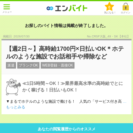
0
メニュー
気になる！
ログイン
お探しのバイト情報は掲載が終了しました。
掲載日 :2026
/
07
/
30
No.CRSF大阪_49・SK【本社】
【週2日～】高時給1700円×日払いOK＊ホテ
ルのような施設でお話相手や掃除など
派遣
ブランクOK
WEB登録・面接OK
≪1日5時間～OK！≫業界最高水準の高時給でとに
かく稼げる！日払いもOK！
▼まるでホテルのような施設で働ける！ 人気の「サービス付き高
...
もっとみる
あなたの閲覧履歴からのオススメ