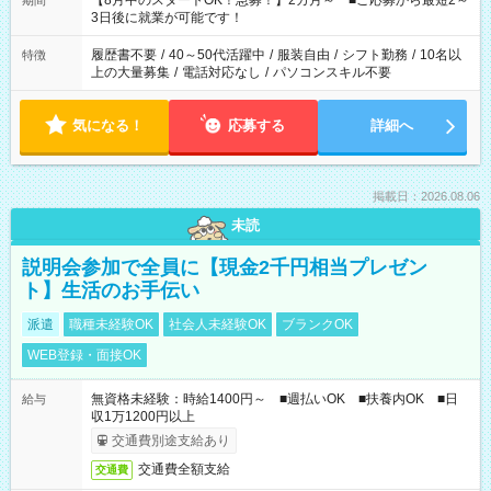
【8月中のスタートOK！急募！】2カ月～ ■ご応募から最短2～
期間
ね。 ※Wワーク希望の方へ 今ご覧のお仕事で希望する勤務時間
3日後に就業が可能です！
と、もう1つのお仕事の勤務時間。 合計で週40時間を超える場
合は応募できません。
履歴書不要
/
40～50代活躍中
/
服装自由
/
シフト勤務
/
10名以
特徴
上の大量募集
/
電話対応なし
/
パソコンスキル不要
気になる！
応募する
詳細へ
掲載日：2026.08.06
未読
説明会参加で全員に【現金2千円相当プレゼン
ト】生活のお手伝い
派遣
職種未経験OK
社会人未経験OK
ブランクOK
WEB登録・面接OK
無資格未経験：時給1400円～ ■週払いOK ■扶養内OK ■日
給与
収1万1200円以上
交通費別途支給あり
交通費全額支給
交通費