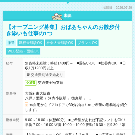
掲載日：2026.07.29
未読
【オープニング募集】おばあちゃんのお散歩付
き添いも仕事の1つ
派遣
職種未経験OK
社会人未経験OK
ブランクOK
WEB登録・面接OK
無資格未経験：時給1400円～ ■週払いOK ■扶養内OK ■日
給与
収1万1200円以上
交通費別途支給あり
交通費全額支給
交通費
大阪府東大阪市
勤務地
八戸ノ里駅
/
河内小阪駅
/
徳庵駅
/
…
≪自宅からドアtoドアで30分以内！≫ご希望の勤務地を紹介
します。
9:00～18:00（休憩60分） ■ご希望があれば下記シフトもOK！
勤務時間
早番 7:00～16:00 遅番 10:00～19:00 夜勤 16:30～翌9:30 「家族
と休みを合わせたい」 「余裕を持って夕飯の準備がしたい」
「できれば残業はしたくない」 など、ご希望を教えてください