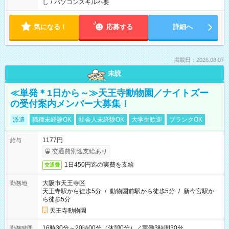
し
/
パソコンスキル不要
気になる！
応募する
詳細へ
掲載日：2026.08.07
未読
≪単発＊1日から～≫天王寺動物園／ナイトズー
の受付案内メンバー大募集！
派遣
職種未経験OK
社会人未経験OK
大学生歓迎
ブランクOK
1177円
給与
交通費別途支給あり
1日450円迄の実費を支給
交通費
大阪市天王寺区
勤務地
天王寺駅から徒歩5分
/
動物園前駅から徒歩5分
/
新今宮駅か
ら徒歩5分
天王寺動物園
16時30分～20時00分（休憩0分）／実働3時間30分
勤務時間