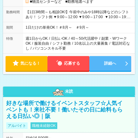
■物流センターなど ■勤務地選べます
【1日3時間～も相談OK!】午前中のみや18時以降などのシフト
勤務時間
あり！ シフト例 ▼9:00～12:00 ▼9:00～17:00 ▼10:00～19:00
▼18:00～21:00
1日だけの単発OK！＃8月～ ＃9月～
期間
週1日からOK
/
日払いOK
/
40～50代活躍中
/
副業・Wワーク
特徴
OK
/
服装自由
/
シフト勤務
/
10名以上の大量募集
/
電話対応な
し
/
パソコンスキル不要
気になる！
応募する
詳細へ
未読
好きな場所で働けるイベントスタッフ☆人気イ
ベントも！来社不要！働いたその日に給料もら
える日払い◎｜阪
アルバイト
職種未経験OK