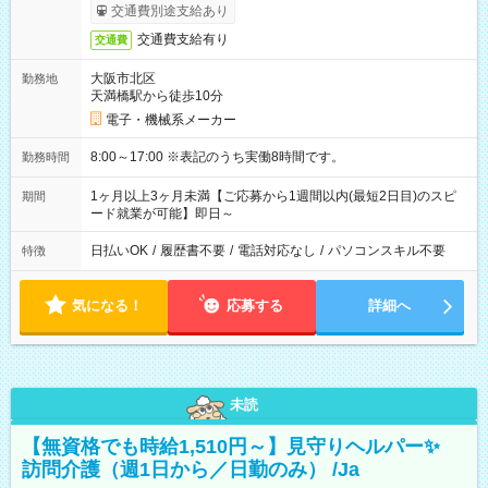
交通費別途支給あり
交通費支給有り
交通費
大阪市北区
勤務地
天満橋駅から徒歩10分
電子・機械系メーカー
8:00～17:00 ※表記のうち実働8時間です。
勤務時間
1ヶ月以上3ヶ月未満【ご応募から1週間以内(最短2日目)のスピ
期間
ード就業が可能】即日～
日払いOK
/
履歴書不要
/
電話対応なし
/
パソコンスキル不要
特徴
気になる！
応募する
詳細へ
未読
【無資格でも時給1,510円～】見守りヘルパー✨
訪問介護（週1日から／日勤のみ） /Ja