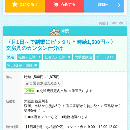
気になる！
応募する
詳細へ
掲載日：2026.08.07
未読
〈月1日～で副業にピッタリ＊時給1,500円～〉
文房具のカンタン仕分け
派遣
職種未経験OK
社会人未経験OK
大学生歓迎
ブランクOK
WEB登録・面接OK
時給1,500円～1,875円
給与
交通費別途支給あり
■ 交通費規定内支給 ※派遣先による
交通費
大阪府寝屋川市
勤務地
寝屋川市駅から徒歩5分
/
香里園駅から徒歩5分
/
萱島駅から
徒歩5分
/
…
■物流センターなど ■勤務地選べます
【1日3時間～も相談OK!】 ＜シフト例＞ 9:00～12:00 12:00～
勤務時間