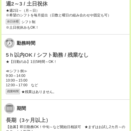
週2～3 / 土日祝休
★週2日～（月～日）
※希望のシフトを毎月提出（日数と曜日の組み合わせや固定も可）
シフト制
休日休暇
※土日祝休みもOK！
勤務時間
5ｈ以内OK / シフト勤務 / 残業なし
★【日勤のみ】1日5時間～OK！
≪シフト例≫
9:00～14:00
10:00～15:00
12:00～17:00 など
★残業はありません。
残業時間
期間
長期（3ヶ月以上）
【急募】即日勤務OK！中旬～など開始日相談可 ★まずはお試し2カ月～の