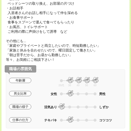
ベッドシーツの取り換え、お部屋の片づけ
・お話相手
入居者さんのお話し相手になって仲を深める
・お食事サポート
食事をスプーンで運んで食べてもらったり
・お風呂、トイレサポート
ご利用の際に声掛けをして誘導 など
その他にも...
「家庭やプライベートと両立したいので、時短勤務したい」
「家族と休みを合わせたいので、曜日固定して働きたい」
「朝は苦手だから、お昼から勤務したい」
等々、お気軽にご相談下さい！
職場の雰囲気
年齢層
20代
30
40
50
60
男女比率
女性
男性
職場の様子
活気あり
しずか
仕事の仕方
テキパキ
コツコツ