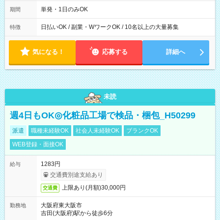
00～20：00
単発・1日のみOK
期間
日払いOK / 副業・WワークOK / 10名以上の大量募集
特徴
気になる！
応募する
詳細へ
未読
週4日もOK◎化粧品工場で検品・梱包_H50299
派遣
職種未経験OK
社会人未経験OK
ブランクOK
WEB登録・面接OK
1283円
給与
交通費別途支給あり
上限あり(月額)30,000円
交通費
大阪府東大阪市
勤務地
吉田(大阪府)駅から徒歩6分