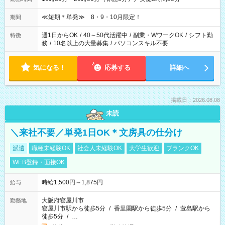
≪短期＊単発≫ 8・9・10月限定！
期間
週1日からOK
/
40～50代活躍中
/
副業・WワークOK
/
シフト勤
特徴
務
/
10名以上の大量募集
/
パソコンスキル不要
気になる！
応募する
詳細へ
掲載日：2026.08.08
未読
＼来社不要／単発1日OK＊文房具の仕分け
派遣
職種未経験OK
社会人未経験OK
大学生歓迎
ブランクOK
WEB登録・面接OK
時給1,500円～1,875円
給与
大阪府寝屋川市
勤務地
寝屋川市駅から徒歩5分
/
香里園駅から徒歩5分
/
萱島駅から
徒歩5分
/
…