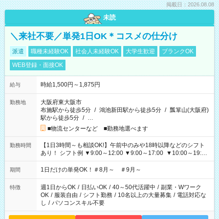
掲載日：2026.08.08
未読
＼来社不要／単発1日OK＊コスメの仕分け
派遣
職種未経験OK
社会人未経験OK
大学生歓迎
ブランクOK
WEB登録・面接OK
時給1,500円～1,875円
給与
大阪府東大阪市
勤務地
布施駅から徒歩5分
/
鴻池新田駅から徒歩5分
/
瓢箪山(大阪府)
駅から徒歩5分
/
…
■物流センターなど ■勤務地選べます
【1日3時間～も相談OK!】午前中のみや18時以降などのシフト
勤務時間
あり！ シフト例 ▼9:00～12:00 ▼9:00～17:00 ▼10:00～19:00
▼18:00～21:00
1日だけの単発OK！＃8月～ ＃9月～
期間
週1日からOK
/
日払いOK
/
40～50代活躍中
/
副業・Wワーク
特徴
OK
/
服装自由
/
シフト勤務
/
10名以上の大量募集
/
電話対応な
し
/
パソコンスキル不要