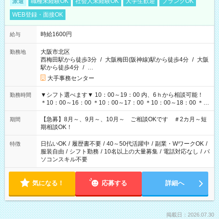
派遣
職種未経験OK
社会人未経験OK
大学生歓迎
ブランクOK
WEB登録・面接OK
時給1600円
給与
大阪市北区
勤務地
西梅田駅から徒歩3分
/
大阪梅田(阪神線)駅から徒歩4分
/
大阪
駅から徒歩4分
/
…
大手事務センター
▼シフト選べます▼ 10：00～19：00 内、6ｈから相談可能！
勤務時間
＊10：00～16：00 ＊10：00～17：00 ＊10：00～18：00 ＊
11：00～19：00 ＊12：00～19：00 ＊13：00～19：00
【急募】8月～、9月～、10月～ ご相談OKです ＃2カ月～短
期間
期相談OK！
日払いOK
/
履歴書不要
/
40～50代活躍中
/
副業・WワークOK
/
特徴
服装自由
/
シフト勤務
/
10名以上の大量募集
/
電話対応なし
/
パ
ソコンスキル不要
気になる！
応募する
詳細へ
掲載日：2026.07.30