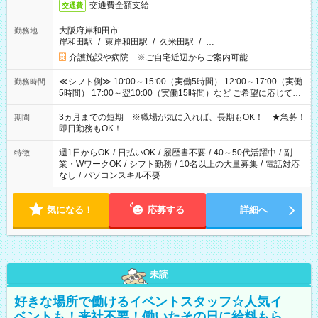
交通費全額支給
交通費
大阪府岸和田市
勤務地
岸和田駅
/
東岸和田駅
/
久米田駅
/
…
介護施設や病院 ※ご自宅近辺からご案内可能
≪シフト例≫ 10:00～15:00（実働5時間） 12:00～17:00（実働
勤務時間
5時間） 17:00～翌10:00（実働15時間）など ご希望に応じて、
働く時間は調整できます！ お気軽に担当へ相談ください！
3ヵ月までの短期 ※職場が気に入れば、長期もOK！ ★急募！
期間
即日勤務もOK！
週1日からOK
/
日払いOK
/
履歴書不要
/
40～50代活躍中
/
副
特徴
業・WワークOK
/
シフト勤務
/
10名以上の大量募集
/
電話対応
なし
/
パソコンスキル不要
気になる！
応募する
詳細へ
未読
好きな場所で働けるイベントスタッフ☆人気イ
ベントも！来社不要！働いたその日に給料もら