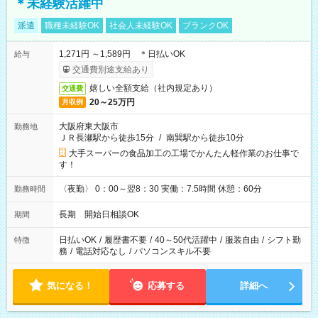
＊未経験活躍中
派遣
職種未経験OK
社会人未経験OK
ブランクOK
1,271円 ～1,589円 ＊日払いOK
給与
交通費別途支給あり
嬉しい全額支給（社内規定あり）
交通費
20～25万円
月収例
大阪府東大阪市
勤務地
ＪＲ長瀬駅から徒歩15分
/
南巽駅から徒歩10分
大手スーパーの食品加工の工場でかんたん軽作業のお仕事で
す！
〈夜勤〉 0：00～翌8：30 実働：7.5時間 休憩：60分
勤務時間
長期 開始日相談OK
期間
日払いOK
/
履歴書不要
/
40～50代活躍中
/
服装自由
/
シフト勤
特徴
務
/
電話対応なし
/
パソコンスキル不要
気になる！
応募する
詳細へ