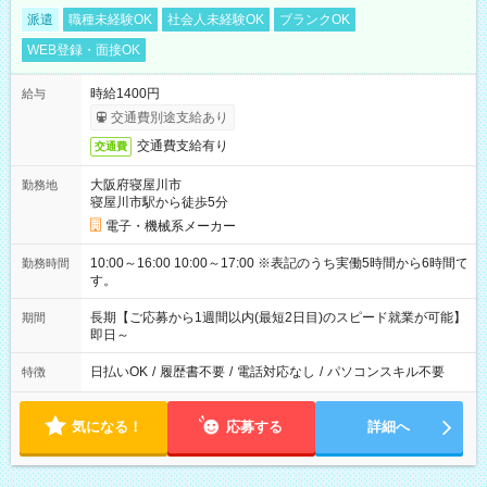
派遣
職種未経験OK
社会人未経験OK
ブランクOK
WEB登録・面接OK
時給1400円
給与
交通費別途支給あり
交通費支給有り
交通費
大阪府寝屋川市
勤務地
寝屋川市駅から徒歩5分
電子・機械系メーカー
10:00～16:00 10:00～17:00 ※表記のうち実働5時間から6時間で
勤務時間
す。
長期【ご応募から1週間以内(最短2日目)のスピード就業が可能】
期間
即日～
日払いOK
/
履歴書不要
/
電話対応なし
/
パソコンスキル不要
特徴
気になる！
応募する
詳細へ