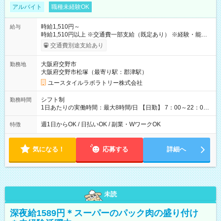
アルバイト
職種未経験OK
時給1,510円～
給与
時給1,510円以上 ※交通費一部支給（既定あり） ※経験・能力を
考慮して決定します 【収入例】 週1回勤務の場合：1,510円×8時
交通費別途支給あり
間×4回=4万8,320円 週3回勤務の場合：1,510円×8時間×12回
=14万4,960円 週5回勤務の場合：1,510円×8時間×20回=24万
大阪府交野市
勤務地
1,600円 【試用期間】試用期間あり 試用期間の長さ：2ヶ月
大阪府交野市松塚（最寄り駅：郡津駅）
※ 雇用形態と給与に、本採用時と異なる部分があります。 雇用
形態：本採用時と同じです。 給与：時給 1,180円以上
ユースタイルラボラトリー株式会社
シフト制
勤務時間
1日あたりの実働時間：最大8時間/日 【日勤】 7：00～22：00
の間で4～8時間勤務（休憩時間は法定通り） ※週1日～OK ／ 1
日4時間から勤務OK ／ 夜勤なし ＊＊ 勤務時間例 ＊＊ ■7時
週1日からOK / 日払いOK / 副業・WワークOK
特徴
から11時 ■9時から18時 ■17時から21時 など ※訪問先により
変動 ※曜日固定（毎週同じ曜日勤務）
気になる！
応募する
詳細へ
未読
深夜給1589円＊スーパーのパック肉の盛り付け