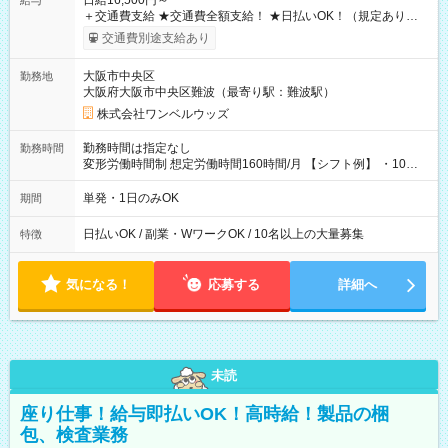
日給16,500円～
給与
＋交通費支給 ★交通費全額支給！ ★日払いOK！（規定あり） ┗
働いたその日に現金GET♪ お仕事後はコンビニATMから 日払
交通費別途支給あり
い分を引き落とせます！ 【試用期間】試用期間なし
大阪市中央区
勤務地
大阪府大阪市中央区難波（最寄り駅：難波駅）
株式会社ワンベルウッズ
勤務時間は指定なし
勤務時間
変形労働時間制 想定労働時間160時間/月 【シフト例】 ・10：
00～20：00
単発・1日のみOK
期間
日払いOK / 副業・WワークOK / 10名以上の大量募集
特徴
気になる！
応募する
詳細へ
未読
座り仕事！給与即払いOK！高時給！製品の梱
包、検査業務