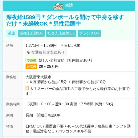
未読
深夜給1589円＊ダンボールを開けて中身を移す
だけ＊未経験OK＊男性活躍中
派遣
職種未経験OK
社会人未経験OK
ブランクOK
1,271円 ～1,589円 ＊日払いOK
給与
交通費別途支給あり
嬉しい全額支給（社内規定あり）
交通費
20～25万円
月収例
大阪府東大阪市
勤務地
ＪＲ長瀬駅から徒歩15分
/
南巽駅から徒歩10分
大手スーパーの食品加工の工場でかんたん軽作業のお仕事で
す！
〈夜勤〉 0：00～翌8：30 実働：7.5時間 休憩：60分
勤務時間
長期 開始日相談OK
期間
日払いOK
/
履歴書不要
/
40～50代活躍中
/
服装自由
/
シフト勤
特徴
務
/
電話対応なし
/
パソコンスキル不要