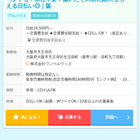
える日払い◎｜阪
アルバイト
職種未経験OK
日給16,500円～
給与
＋交通費支給 ★交通費全額支給！ ★日払いOK！（規定あり） ┗
働いたその日に現金GET♪ お仕事後はコンビニATMから 日払
交通費別途支給あり
い分を引き落とせます！ 【試用期間】試用期間なし
大阪市天王寺区
勤務地
大阪府大阪市天王寺区生玉前町（最寄り駅：谷町九丁目駅）
株式会社ワンベルウッズ
勤務時間は指定なし
勤務時間
変形労働時間制 想定労働時間160時間/月 【シフト例】 ・10：
00～20：00
単発・1日のみOK
期間
日払いOK / 副業・WワークOK / 10名以上の大量募集
特徴
気になる！
応募する
詳細へ