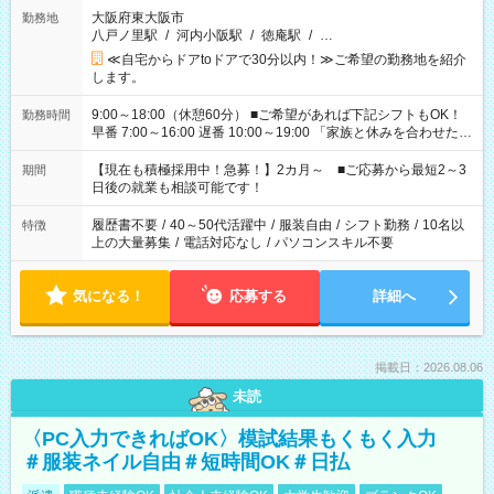
大阪府東大阪市
勤務地
八戸ノ里駅
/
河内小阪駅
/
徳庵駅
/
…
≪自宅からドアtoドアで30分以内！≫ご希望の勤務地を紹介
します。
9:00～18:00（休憩60分） ■ご希望があれば下記シフトもOK！
勤務時間
早番 7:00～16:00 遅番 10:00～19:00 「家族と休みを合わせた
い」 「余裕を持って夕飯の準備がしたい」 「できれば残業はし
たくない」 など、ご希望を教えてくださいね。 ※Wワーク希望
【現在も積極採用中！急募！】2カ月～ ■ご応募から最短2～3
期間
の方へ 今ご覧のお仕事で希望する勤務時間と、もう1つのお仕事
日後の就業も相談可能です！
の勤務時間。 合計で週40時間を超える場合は応募できません。
履歴書不要
/
40～50代活躍中
/
服装自由
/
シフト勤務
/
10名以
特徴
上の大量募集
/
電話対応なし
/
パソコンスキル不要
気になる！
応募する
詳細へ
掲載日：2026.08.06
未読
〈PC入力できればOK〉模試結果もくもく入力
＃服装ネイル自由＃短時間OK＃日払