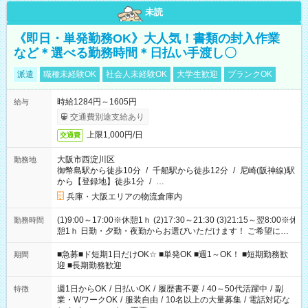
未読
《即日・単発勤務OK》大人気！書類の封入作業
など＊選べる勤務時間＊日払い手渡し〇
派遣
職種未経験OK
社会人未経験OK
大学生歓迎
ブランクOK
時給1284円～1605円
給与
交通費別途支給あり
上限1,000円/日
交通費
大阪市西淀川区
勤務地
御幣島駅から徒歩10分
/
千船駅から徒歩12分
/
尼崎(阪神線)駅
から【登録地】徒歩1分
/
…
兵庫・大阪エリアの物流倉庫内
(1)9:00～17:00※休憩1ｈ (2)17:30～21:30 (3)21:15～翌8:00※休
勤務時間
憩1ｈ 日勤・夕勤・夜勤からお選びいただけます！ ご希望に合
わせて働けるお仕事です(*^^*) 【その他選べる勤務時間】 8-17
時/9-17時/9-18時/10-18時/11-21時/18-22時/20-翌4時/21-翌5
■急募■ド短期1日だけOK☆ ■単発OK ■週1～OK！ ■短期勤務歓
期間
時/22-翌6時/0-翌8時 ご自身のご都合で選んで頂ける完全自由シ
迎 ■長期勤務歓迎
フト！
週1日からOK
/
日払いOK
/
履歴書不要
/
40～50代活躍中
/
副
特徴
業・WワークOK
/
服装自由
/
10名以上の大量募集
/
電話対応な