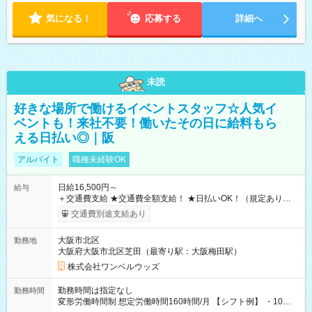
気になる！
応募する
詳細へ
未読
好きな場所で働けるイベントスタッフ☆人気イ
ベントも！来社不要！働いたその日に給料もら
える日払い◎｜阪
アルバイト
職種未経験OK
日給16,500円～
給与
＋交通費支給 ★交通費全額支給！ ★日払いOK！（規定あり） ┗
働いたその日に現金GET♪ お仕事後はコンビニATMから 日払
交通費別途支給あり
い分を引き落とせます！ 【試用期間】試用期間なし
大阪市北区
勤務地
大阪府大阪市北区芝田（最寄り駅：大阪梅田駅）
株式会社ワンベルウッズ
勤務時間は指定なし
勤務時間
変形労働時間制 想定労働時間160時間/月 【シフト例】 ・10：