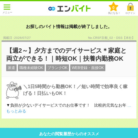
0
メニュー
気になる！
ログイン
お探しのバイト情報は掲載が終了しました。
掲載日 :2026
/
07
/
27
No.CRSF京都_02・DSS【本社】
【週2～】夕方までのデイサービス＊家庭と
両立ができる！｜時短OK｜扶養内勤務OK
派遣
職種未経験OK
ブランクOK
WEB登録・面接OK
＼1日5時間から勤務OK！／短い時間で効率良く稼
げる！日払いもOK！
▼負担が少ないデイサービスでのお仕事です！ 比較的元気なお年
...
もっとみる
あなたの閲覧履歴からのオススメ