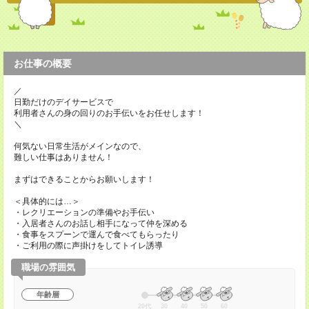
お仕事の概要
／
日勤だけのデイサービスで
利用者さんの身の回りのお手伝いをお任せします！
＼
何気ない日常生活がメインなので、
難しい仕事はありません！
まずはできることからお願いします！
＜具体的には…＞
・レクリエーションの準備やお手伝い
・入居者さんのお話し相手になって仲を深める
・食事をスプーンで運んで食べてもらったり
・ご利用の際に声掛けをしてトイレ誘導
職場の雰囲気
年齢層
20代
30
40
50
60