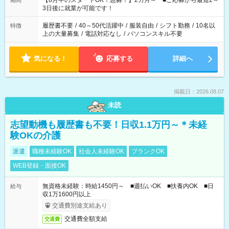
【8月中のスタートOK！急募！】2カ月～ ■ご応募から最短2～
期間
ね。 ※Wワーク希望の方へ 今ご覧のお仕事で希望する勤務時間
3日後に就業が可能です！
と、もう1つのお仕事の勤務時間。 合計で週40時間を超える場
合は応募できません。
履歴書不要
/
40～50代活躍中
/
服装自由
/
シフト勤務
/
10名以
特徴
上の大量募集
/
電話対応なし
/
パソコンスキル不要
気になる！
応募する
詳細へ
掲載日：2026.08.07
未読
志望動機も履歴書も不要！日収1.1万円～＊未経
験OKの介護
派遣
職種未経験OK
社会人未経験OK
ブランクOK
WEB登録・面接OK
無資格未経験：時給1450円～ ■週払いOK ■扶養内OK ■日
給与
収1万1600円以上
交通費別途支給あり
交通費全額支給
交通費