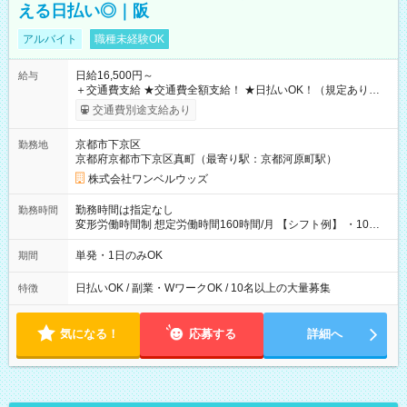
える日払い◎｜阪
アルバイト
職種未経験OK
日給16,500円～
給与
＋交通費支給 ★交通費全額支給！ ★日払いOK！（規定あり） ┗
働いたその日に現金GET♪ お仕事後はコンビニATMから 日払
交通費別途支給あり
い分を引き落とせます！ 【試用期間】試用期間なし
京都市下京区
勤務地
京都府京都市下京区真町（最寄り駅：京都河原町駅）
株式会社ワンベルウッズ
勤務時間は指定なし
勤務時間
変形労働時間制 想定労働時間160時間/月 【シフト例】 ・10：
00～20：00
単発・1日のみOK
期間
日払いOK / 副業・WワークOK / 10名以上の大量募集
特徴
気になる！
応募する
詳細へ