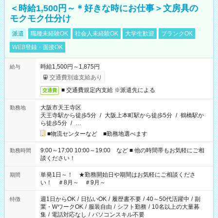
＜時給1,500円～＊好きな時にお仕事＞文房具の
モクモク仕分け
派遣
職種未経験OK
社会人未経験OK
大学生歓迎
ブランクOK
WEB登録・面接OK
時給1,500円～1,875円
給与
交通費別途支給あり
■ 交通費規定内支給 ※派遣先による
交通費
大阪市天王寺区
勤務地
天王寺駅から徒歩5分
/
大阪上本町駅から徒歩5分
/
鶴橋駅か
ら徒歩5分
/
…
■物流センターなど ■勤務地選べます
9:00～17:00 10:00～19:00 など ■ 他の時間帯もお気軽にご相
勤務時間
談ください！
単発1日～！ ★勤務開始日や期間はお気軽にご相談くださ
期間
い！ ＃8月～ ＃9月～
週1日からOK
/
日払いOK
/
履歴書不要
/
40～50代活躍中
/
副
特徴
業・WワークOK
/
服装自由
/
シフト勤務
/
10名以上の大量募
集
/
電話対応なし
/
パソコンスキル不要