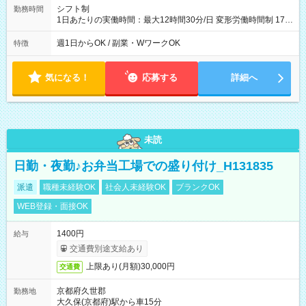
シフト制
勤務時間
1日あたりの実働時間：最大12時間30分/日 変形労働時間制 17：
00～翌9：00（休憩時間3.5時間) 一日の実働時間：12.5時間 想
定労働時間：37.5時間/週 ＊曜日相談：可 ＊労働日数相談：可
週1日からOK / 副業・WワークOK
特徴
気になる！
応募する
詳細へ
未読
日勤・夜勤♪お弁当工場での盛り付け_H131835
派遣
職種未経験OK
社会人未経験OK
ブランクOK
WEB登録・面接OK
1400円
給与
交通費別途支給あり
上限あり(月額)30,000円
交通費
京都府久世郡
勤務地
大久保(京都府)駅から車15分