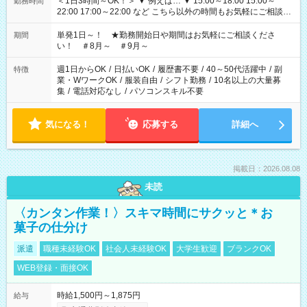
＜1日3時間～OK！＞ ▼ 例えば… ▼ 15:00～18:00 15:00～
勤務時間
22:00 17:00～22:00 など こちら以外の時間もお気軽にご相談く
ださい！
単発1日～！ ★勤務開始日や期間はお気軽にご相談くださ
期間
い！ ＃8月～ ＃9月～
週1日からOK
/
日払いOK
/
履歴書不要
/
40～50代活躍中
/
副
特徴
業・WワークOK
/
服装自由
/
シフト勤務
/
10名以上の大量募
集
/
電話対応なし
/
パソコンスキル不要
気になる！
応募する
詳細へ
掲載日：2026.08.08
未読
〈カンタン作業！〉スキマ時間にサクッと＊お
菓子の仕分け
派遣
職種未経験OK
社会人未経験OK
大学生歓迎
ブランクOK
WEB登録・面接OK
時給1,500円～1,875円
給与