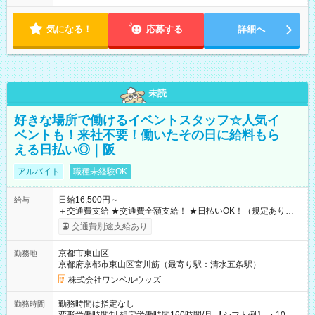
気になる！
応募する
詳細へ
未読
好きな場所で働けるイベントスタッフ☆人気イ
ベントも！来社不要！働いたその日に給料もら
える日払い◎｜阪
アルバイト
職種未経験OK
日給16,500円～
給与
＋交通費支給 ★交通費全額支給！ ★日払いOK！（規定あり） ┗
働いたその日に現金GET♪ お仕事後はコンビニATMから 日払
交通費別途支給あり
い分を引き落とせます！ 【試用期間】試用期間なし
京都市東山区
勤務地
京都府京都市東山区宮川筋（最寄り駅：清水五条駅）
株式会社ワンベルウッズ
勤務時間は指定なし
勤務時間