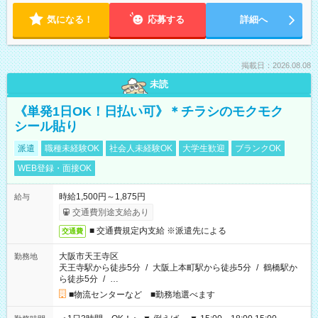
気になる！
応募する
詳細へ
掲載日：2026.08.08
未読
《単発1日OK！日払い可》＊チラシのモクモク
シール貼り
派遣
職種未経験OK
社会人未経験OK
大学生歓迎
ブランクOK
WEB登録・面接OK
時給1,500円～1,875円
給与
交通費別途支給あり
■ 交通費規定内支給 ※派遣先による
交通費
大阪市天王寺区
勤務地
天王寺駅から徒歩5分
/
大阪上本町駅から徒歩5分
/
鶴橋駅か
ら徒歩5分
/
…
■物流センターなど ■勤務地選べます