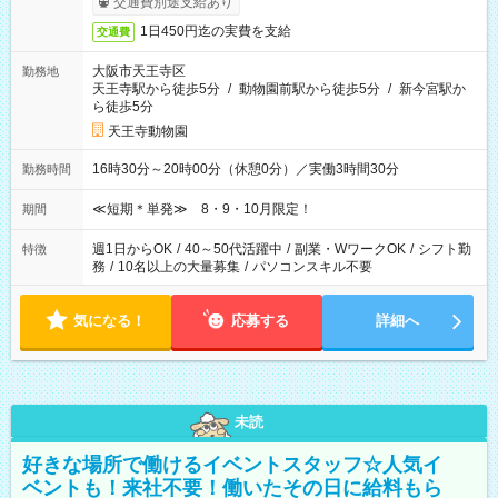
交通費別途支給あり
1日450円迄の実費を支給
交通費
大阪市天王寺区
勤務地
天王寺駅から徒歩5分
/
動物園前駅から徒歩5分
/
新今宮駅か
ら徒歩5分
天王寺動物園
16時30分～20時00分（休憩0分）／実働3時間30分
勤務時間
≪短期＊単発≫ 8・9・10月限定！
期間
週1日からOK
/
40～50代活躍中
/
副業・WワークOK
/
シフト勤
特徴
務
/
10名以上の大量募集
/
パソコンスキル不要
気になる！
応募する
詳細へ
未読
好きな場所で働けるイベントスタッフ☆人気イ
ベントも！来社不要！働いたその日に給料もら