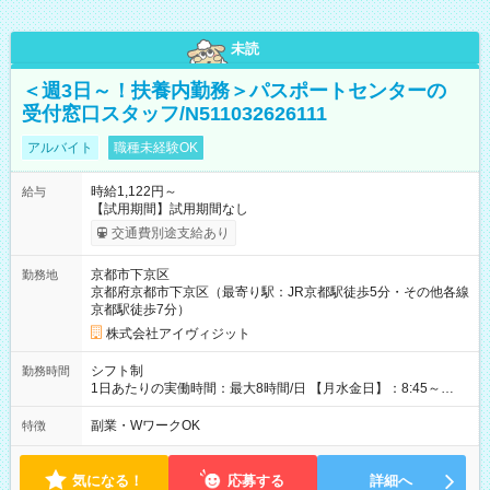
未読
＜週3日～！扶養内勤務＞パスポートセンターの
受付窓口スタッフ/N511032626111
アルバイト
職種未経験OK
時給1,122円～
給与
【試用期間】試用期間なし
交通費別途支給あり
京都市下京区
勤務地
京都府京都市下京区（最寄り駅：JR京都駅徒歩5分・その他各線
京都駅徒歩7分）
株式会社アイヴィジット
シフト制
勤務時間
1日あたりの実働時間：最大8時間/日 【月水金日】：8:45～
16:30 【火木】：8:45～19:00 週3日～OK、シフト制 ※扶養内
勤務OK ※月1回～2回程度、日曜日出勤をお願いします。 ※時間
副業・WワークOK
特徴
内にて5時間～のシフト組み合わせ※固定シフトではございませ
ん。
気になる！
応募する
詳細へ