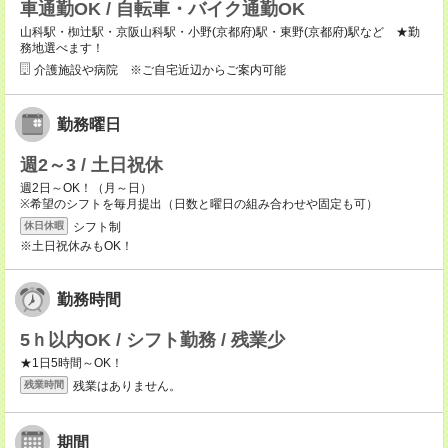
車通勤OK / 自転車・バイク通勤OK
山科駅・椥辻駅・京阪山科駅・小野(京都府)駅・東野(京都府)駅など ★勤
務地選べます！
介護施設や病院 ※ご自宅近辺からご案内可能
勤務曜日
週2～3 / 土日祝休
週2日～OK！（月～日）
※希望のシフトを毎月提出（日数と曜日の組み合わせや固定も可）
シフト制
休日休暇
※土日祝休みもOK！
勤務時間
5ｈ以内OK / シフト勤務 / 残業少
★1日5時間～OK！
残業はありません。
残業時間
期間