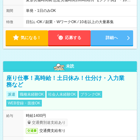
変形労働時間制 想定労働時間160時間/月 【シフト例】 ・10：
00～20：00
単発・1日のみOK
期間
日払いOK / 副業・WワークOK / 10名以上の大量募集
特徴
気になる！
応募する
詳細へ
未読
座り仕事！高時給！土日休み！仕分け・入力業
務など
派遣
職種未経験OK
社会人未経験OK
ブランクOK
WEB登録・面接OK
時給1400円
給与
交通費別途支給あり
交通費支給有り
交通費