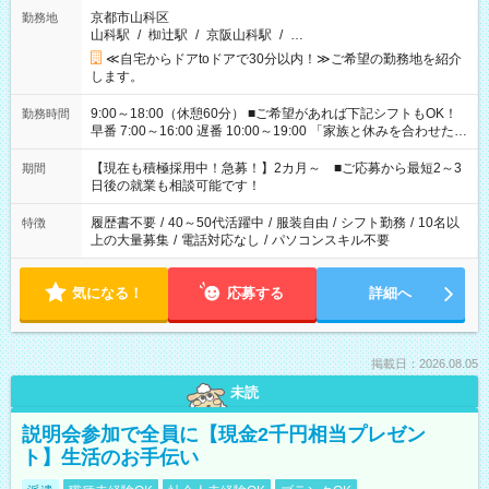
京都市山科区
勤務地
山科駅
/
椥辻駅
/
京阪山科駅
/
…
≪自宅からドアtoドアで30分以内！≫ご希望の勤務地を紹介
します。
9:00～18:00（休憩60分） ■ご希望があれば下記シフトもOK！
勤務時間
早番 7:00～16:00 遅番 10:00～19:00 「家族と休みを合わせた
い」 「余裕を持って夕飯の準備がしたい」 「できれば残業はし
たくない」 など、ご希望を教えてくださいね。 ※Wワーク希望
【現在も積極採用中！急募！】2カ月～ ■ご応募から最短2～3
期間
の方へ 今ご覧のお仕事で希望する勤務時間と、もう1つのお仕事
日後の就業も相談可能です！
の勤務時間。 合計で週40時間を超える場合は応募できません。
履歴書不要
/
40～50代活躍中
/
服装自由
/
シフト勤務
/
10名以
特徴
上の大量募集
/
電話対応なし
/
パソコンスキル不要
気になる！
応募する
詳細へ
掲載日：2026.08.05
未読
説明会参加で全員に【現金2千円相当プレゼン
ト】生活のお手伝い