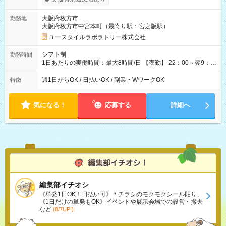
間×4回=5万8,560円 週3回勤務の場合：1,830円×8時間×12回
=17万5,680円 【試用期間】試用期間あり 試用期間の長さ：2ヶ
大阪府枚方市
勤務地
月 ※ 雇用形態と給与に、本採用時と異なる部分があります。 雇
大阪府枚方市中宮本町（最寄り駅：宮之阪駅）
用形態：本採用時と同じです。 給与：時給 1,610円以上
ユースタイルラボラトリー株式会社
シフト制
勤務時間
1日あたりの実働時間：最大8時間/日 【夜勤】 22：00～翌9：
00 ※週1日～OK ／ 夜勤専従 ＊＊ 勤務時間例 ＊＊ ■22時か
ら翌7時 ■23時から翌8時 ■24時から翌9時 など ※上記の時間
週1日からOK / 日払いOK / 副業・WワークOK
特徴
内で8時間勤務（休憩1時間）ご利用者様により、時間は異なり
ます。 ※曜日固定（毎週同じ曜日での勤務となります）
気になる！
応募する
詳細へ
編集部イチオシ
《単発1日OK！日払い可》＊チラシのモクモクシール貼り、
《1日だけの単発もOK》イベントや展示会場での設営・撤去
など
(8/7UP!)