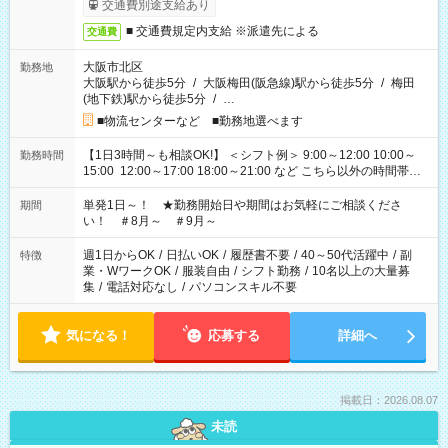
交通費別途支給あり
■ 交通費規定内支給 ※派遣先による
交通費
大阪市北区
勤務地
大阪駅から徒歩5分
/
大阪梅田(阪急線)駅から徒歩5分
/
梅田
(地下鉄)駅から徒歩5分
/
…
■物流センターなど ■勤務地選べます
【1日3時間～も相談OK!】 ＜シフト例＞ 9:00～12:00 10:00～
勤務時間
15:00 12:00～17:00 18:00～21:00 など こちら以外の時間帯も
お気軽にご相談ください！
単発1日～！ ★勤務開始日や期間はお気軽にご相談くださ
期間
い！ ＃8月～ ＃9月～
週1日からOK
/
日払いOK
/
履歴書不要
/
40～50代活躍中
/
副
特徴
業・WワークOK
/
服装自由
/
シフト勤務
/
10名以上の大量募
集
/
電話対応なし
/
パソコンスキル不要
気になる！
応募する
詳細へ
掲載日：2026.08.07
未読