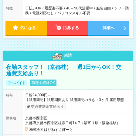
日払いOK
/
履歴書不要
/
40～50代活躍中
/
服装自由
/
シフト勤
特徴
務
/
電話対応なし
/
パソコンスキル不要
気になる！
応募する
詳細へ
未読
夜勤スタッフ！（京都桂） 週1日からOK！交
通費支給あり！
アルバイト
職種未経験OK
日給24,000円～
給与
【試用期間】試用期間あり 試用期間の長さ：3ヶ月 雇用形態、
給与は本採用時と同じです。
交通費別途支給あり
京都市西京区
勤務地
京都府京都市西京区桂春日町14-7（最寄り駅：阪急桂駅）
株式会社はぴねすさぽーと