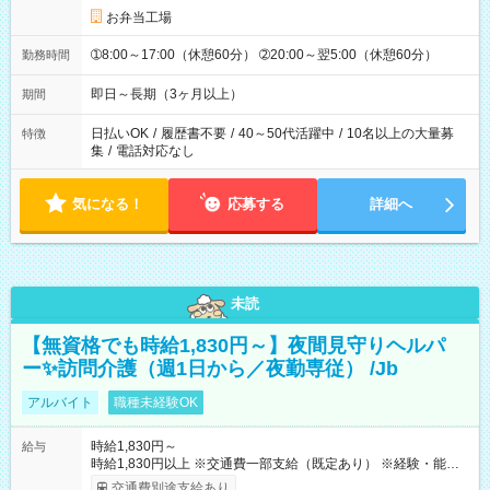
お弁当工場
➀8:00～17:00（休憩60分） ➁20:00～翌5:00（休憩60分）
勤務時間
即日～長期（3ヶ月以上）
期間
日払いOK
/
履歴書不要
/
40～50代活躍中
/
10名以上の大量募
特徴
集
/
電話対応なし
気になる！
応募する
詳細へ
未読
【無資格でも時給1,830円～】夜間見守りヘルパ
ー✨訪問介護（週1日から／夜勤専従） /Jb
アルバイト
職種未経験OK
時給1,830円～
給与
時給1,830円以上 ※交通費一部支給（既定あり） ※経験・能力を
考慮して決定します 【収入例】 週1回勤務の場合：1,830円×8時
交通費別途支給あり