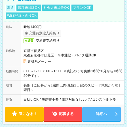
派遣
職種未経験OK
社会人未経験OK
ブランクOK
WEB登録・面接OK
時給1400円
給与
交通費別途支給あり
交通費支給有り
交通費
京都市伏見区
勤務地
京都府京都市伏見区 ※車通勤・バイク通勤OK
素材系メーカー
8:00～17:00 8:00～16:00 ※表記のうち実働6時間50分から7時間
勤務時間
50分です。
長期【ご応募から1週間以内(最短2日目)のスピード就業が可能】
期間
即日～
日払いOK
/
履歴書不要
/
電話対応なし
/
パソコンスキル不要
特徴
気になる！
応募する
詳細へ