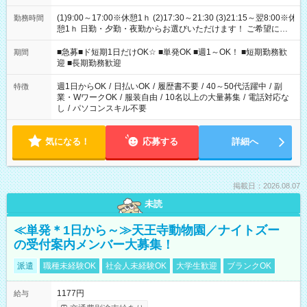
(1)9:00～17:00※休憩1ｈ (2)17:30～21:30 (3)21:15～翌8:00※休
勤務時間
憩1ｈ 日勤・夕勤・夜勤からお選びいただけます！ ご希望に合
わせて働けるお仕事です(*^^*) 【その他選べる勤務時間】 8-17
時/9-17時/9-18時/10-18時/11-21時/18-22時/20-翌4時/21-翌5
■急募■ド短期1日だけOK☆ ■単発OK ■週1～OK！ ■短期勤務歓
期間
時/22-翌6時/0-翌8時 ご自身のご都合で選んで頂ける完全自由シ
迎 ■長期勤務歓迎
フト！
週1日からOK
/
日払いOK
/
履歴書不要
/
40～50代活躍中
/
副
特徴
業・WワークOK
/
服装自由
/
10名以上の大量募集
/
電話対応な
し
/
パソコンスキル不要
気になる！
応募する
詳細へ
掲載日：2026.08.07
未読
≪単発＊1日から～≫天王寺動物園／ナイトズー
の受付案内メンバー大募集！
派遣
職種未経験OK
社会人未経験OK
大学生歓迎
ブランクOK
1177円
給与