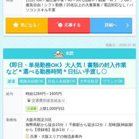
日払いOK
/
履歴書不要
/
40～50代活躍中
/
副業・WワークOK
/
特徴
服装自由
/
シフト勤務
/
10名以上の大量募集
/
電話対応なし
/
パ
ソコンスキル不要
気になる！
応募する
詳細へ
掲載日：2026.07.30
未読
《即日・単発勤務OK》大人気！書類の封入作業
など＊選べる勤務時間＊日払い手渡し〇
派遣
職種未経験OK
社会人未経験OK
大学生歓迎
ブランクOK
時給1284円～1605円
給与
交通費別途支給あり
上限1,000円/日
交通費
大阪市西淀川区
勤務地
御幣島駅から徒歩10分
/
千船駅から徒歩12分
/
尼崎(阪神線)駅
から【登録地】徒歩1分
/
…
兵庫・大阪エリアの物流倉庫内