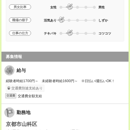
男女比率
女性
男性
職場の様子
活気あり
しずか
仕事の仕方
テキパキ
コツコツ
募集情報
給与
経験者時給1700円～ 未経験者時給1600円～ ※日払い/週払いOK！
交通費別途支給あり
交通費全額支給
交通費
勤務地
京都市山科区