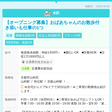
掲載日：2026.08.08
未読
【オープニング募集】おばあちゃんのお散歩付
き添いも仕事の1つ
派遣
職種未経験OK
社会人未経験OK
ブランクOK
WEB登録・面接OK
無資格未経験：時給1450円～ ■週払いOK ■扶養内OK ■日
給与
収1万1600円以上
交通費別途支給あり
交通費全額支給
交通費
京都市山科区
勤務地
山科駅
/
椥辻駅
/
京阪山科駅
/
…
≪自宅からドアtoドアで30分以内！≫ご希望の勤務地を紹介
します。
9:00～18:00（休憩60分） ■ご希望があれば下記シフトもOK！
勤務時間
早番 7:00～16:00 遅番 10:00～19:00 夜勤 16:30～翌9:30 「家族
と休みを合わせたい」 「余裕を持って夕飯の準備がしたい」
「できれば残業はしたくない」 など、ご希望を教えてください