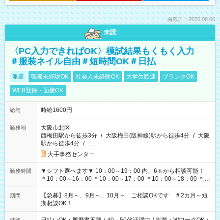
掲載日：2026.08.06
未読
〈PC入力できればOK〉模試結果もくもく入力
＃服装ネイル自由＃短時間OK＃日払
派遣
職種未経験OK
社会人未経験OK
大学生歓迎
ブランクOK
WEB登録・面接OK
時給1600円
給与
大阪市北区
勤務地
西梅田駅から徒歩3分
/
大阪梅田(阪神線)駅から徒歩4分
/
大阪
駅から徒歩4分
/
…
大手事務センター
▼シフト選べます▼ 10：00～19：00 内、6ｈから相談可能！
勤務時間
＊10：00～16：00 ＊10：00～17：00 ＊10：00～18：00 ＊
11：00～19：00 ＊12：00～19：00 ＊13：00～19：00
【急募】8月～、9月～、10月～ ご相談OKです ＃2カ月～短
期間
期相談OK！