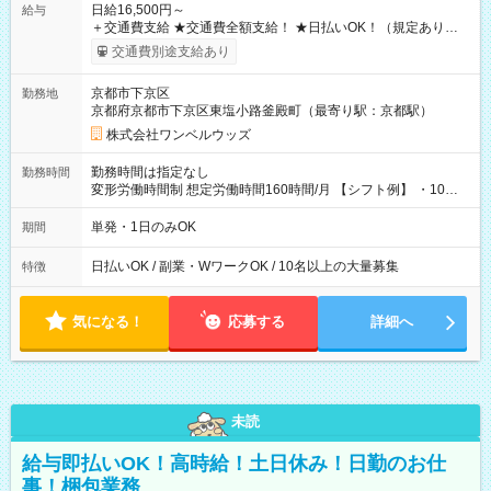
日給16,500円～
給与
＋交通費支給 ★交通費全額支給！ ★日払いOK！（規定あり） ┗
働いたその日に現金GET♪ お仕事後はコンビニATMから 日払
交通費別途支給あり
い分を引き落とせます！ 【試用期間】試用期間なし
京都市下京区
勤務地
京都府京都市下京区東塩小路釜殿町（最寄り駅：京都駅）
株式会社ワンベルウッズ
勤務時間は指定なし
勤務時間
変形労働時間制 想定労働時間160時間/月 【シフト例】 ・10：
00～20：00
単発・1日のみOK
期間
日払いOK / 副業・WワークOK / 10名以上の大量募集
特徴
気になる！
応募する
詳細へ
未読
給与即払いOK！高時給！土日休み！日勤のお仕
事！梱包業務