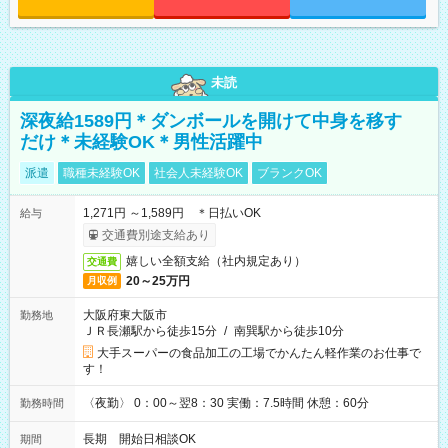
未読
深夜給1589円＊ダンボールを開けて中身を移す
だけ＊未経験OK＊男性活躍中
派遣
職種未経験OK
社会人未経験OK
ブランクOK
1,271円 ～1,589円 ＊日払いOK
給与
交通費別途支給あり
嬉しい全額支給（社内規定あり）
交通費
20～25万円
月収例
大阪府東大阪市
勤務地
ＪＲ長瀬駅から徒歩15分
/
南巽駅から徒歩10分
大手スーパーの食品加工の工場でかんたん軽作業のお仕事で
す！
〈夜勤〉 0：00～翌8：30 実働：7.5時間 休憩：60分
勤務時間
長期 開始日相談OK
期間