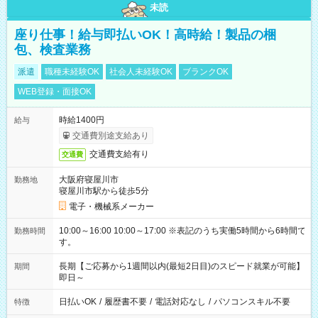
未読
座り仕事！給与即払いOK！高時給！製品の梱
包、検査業務
派遣
職種未経験OK
社会人未経験OK
ブランクOK
WEB登録・面接OK
時給1400円
給与
交通費別途支給あり
交通費支給有り
交通費
大阪府寝屋川市
勤務地
寝屋川市駅から徒歩5分
電子・機械系メーカー
10:00～16:00 10:00～17:00 ※表記のうち実働5時間から6時間で
勤務時間
す。
長期【ご応募から1週間以内(最短2日目)のスピード就業が可能】
期間
即日～
日払いOK
/
履歴書不要
/
電話対応なし
/
パソコンスキル不要
特徴